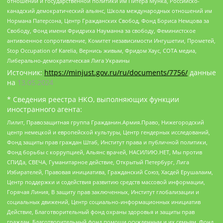
отношений и государственной политики им Питера Мунка, Российско-
канадский демократический альянс, Школа международных отношений им
Нормана Патерсона, Центр Гражданских Свобод, Фонд Бориса Немцова за
Свободу, Фонд имени Фридриха Науманна за свободу, Феминистское
антивоенное сопротивление, Комитет независимости Ингушетии, Прометей,
Stop Occupation of Karelia, Вернись живым, Фридом Хаус, СОТА медиа,
Либерально-демократическая Лига Украины
Источник:
https://minjust.gov.ru/ru/documents/7756/
данные
на
13.05.2024
* Сведения реестра НКО, выполняющих функции
иностранного агента:
Лилит, Правозащитная группа Гражданин.Армия.Право, Нижегородский
центр немецкой и европейской культуры, Центр гендерных исследований,
Фонд защиты прав граждан Штаб, Институт права и публичной политики,
Фонд борьбы с коррупцией, Альянс врачей, НАСИЛИЮ.НЕТ, Мы против
СПИДа, СВЕЧА, Гуманитарное действие, Открытый Петербург, Лига
Избирателей, Правовая инициатива, Гражданский Союз, Хасдей Ерушалаим,
Центр поддержки и содействия развитию средств массовой информации,
Горячая Линия, В защиту прав заключенных, Институт глобализации и
социальных движений, Центр социально-информационных инициатив
Действие, Благотворительный фонд охраны здоровья и защиты прав
граждан, Благотворительный фонд помощи осужденным и их семьям, Фонд