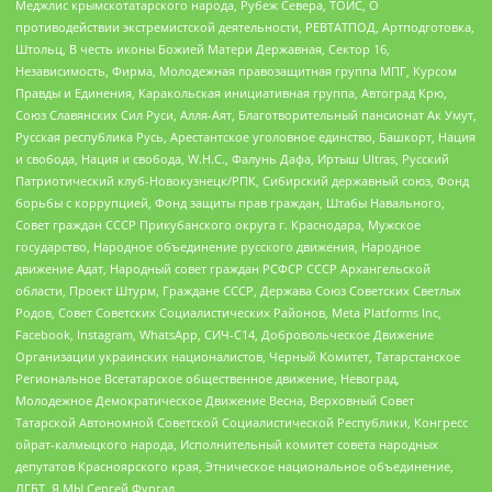
Меджлис крымскотатарского народа, Рубеж Севера, ТОЙС, О
противодействии экстремистской деятельности, РЕВТАТПОД, Артподготовка,
Штольц, В честь иконы Божией Матери Державная, Сектор 16,
Независимость, Фирма, Молодежная правозащитная группа МПГ, Курсом
Правды и Единения, Каракольская инициативная группа, Автоград Крю,
Союз Славянских Сил Руси, Алля-Аят, Благотворительный пансионат Ак Умут,
Русская республика Русь, Арестантское уголовное единство, Башкорт, Нация
и свобода, Нация и свобода, W.H.С., Фалунь Дафа, Иртыш Ultras, Русский
Патриотический клуб-Новокузнецк/РПК, Сибирский державный союз, Фонд
борьбы с коррупцией, Фонд защиты прав граждан, Штабы Навального,
Совет граждан СССР Прикубанского округа г. Краснодара, Мужское
государство, Народное объединение русского движения, Народное
движение Адат, Народный совет граждан РСФСР СССР Архангельской
области, Проект Штурм, Граждане СССР, Держава Союз Советских Светлых
Родов, Совет Советских Социалистических Районов, Meta Platforms Inc,
Facebook, Instagram, WhatsApp, СИЧ-С14, Добровольческое Движение
Организации украинских националистов, Черный Комитет, Татарстанское
Региональное Всетатарское общественное движение, Невоград,
Молодежное Демократическое Движение Весна, Верховный Совет
Татарской Автономной Советской Социалистической Республики, Конгресс
ойрат-калмыцкого народа, Исполнительный комитет совета народных
депутатов Красноярского края, Этническое национальное объединение,
ЛГБТ, Я.МЫ Сергей Фургал