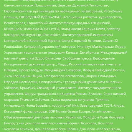
Саентологических Предприятий, Церковь Духовной Технологии,
Европейская сеть организаций по наблюдению за выборами, Республика
Польша, СВОБОДНЫЙ ИДЕЛЬ-УРАЛ, Ассоциация развития журналистики,
IStories fonds, Королевский Институт Международных Отношений,
КРИМСЬКА ПРАВОЗАХИСНА ГРУПА, Фонд имени Генриха Бёлля, Stichting
Bellingcat, Bellingcat Ltd, The Insider, Институт правовой инициативы
Центральной и Восточной Европы, Фонд Открытой Эстонии, Calvert 22
Foundation, Канадский украинский конгресс, Институт Макдональда-Лорье,
Украинская национальная федерация Канады, Декабристы, Международный
научный центр им Вудро Вильсона, Свободная пресса, Возрождение,
Всеукраинский духовный центр , Риддл, Русский антивоенный комитет в
Швеции, Проект Медуза, Фонд Андрея Сахарова, Форум свободной России,
Лига Свободных Наций, Transparеncy International, Форум Свободных
Народов ПостРоссии, Солидарность с гражданским движением в России –
Solidarus, КрымSOS, Свободный университет, Институт государственного
управления, Форум гражданского общества Россия, Беллона, Союз жителей
островов Тисима и Хабомаи, Съезд народных депутатов, Гринпис
Интернешнл, Фонд борьбы с коррупцией Инк, Завет церквей TCCN, Агора,
Всемирный фонд природы, BDR Novaja Gazeta-Europe, Алтай проект,
Образовательный дом прав человека Чернигов, Фонд Дом Прав Человека,
Белорусский дом прав человека имени Бориса Звозскова, Дом прав
человека Тбилиси, Дом прав человека Ереван, Дом прав человека Крым,