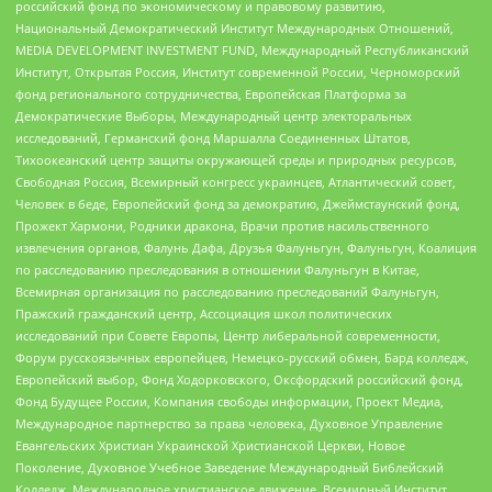
российский фонд по экономическому и правовому развитию,
Национальный Демократический Институт Международных Отношений,
MEDIA DEVELOPMENT INVESTMENT FUND, Международный Республиканский
Институт, Открытая Россия, Институт современной России, Черноморский
фонд регионального сотрудничества, Европейская Платформа за
Демократические Выборы, Международный центр электоральных
исследований, Германский фонд Маршалла Соединенных Штатов,
Тихоокеанский центр защиты окружающей среды и природных ресурсов,
Свободная Россия, Всемирный конгресс украинцев, Атлантический совет,
Человек в беде, Европейский фонд за демократию, Джеймстаунский фонд,
Прожект Хармони, Родники дракона, Врачи против насильственного
извлечения органов, Фалунь Дафа, Друзья Фалуньгун, Фалуньгун, Коалиция
по расследованию преследования в отношении Фалуньгун в Китае,
Всемирная организация по расследованию преследований Фалуньгун,
Пражский гражданский центр, Ассоциация школ политических
исследований при Совете Европы, Центр либеральной современности,
Форум русскоязычных европейцев, Немецко-русский обмен, Бард колледж,
Европейский выбор, Фонд Ходорковского, Оксфордский российский фонд,
Фонд Будущее России, Компания свободы информации, Проект Медиа,
Международное партнерство за права человека, Духовное Управление
Евангельских Христиан Украинской Христианской Церкви, Новое
Поколение, Духовное Учебное Заведение Международный Библейский
Колледж, Международное христианское движение, Всемирный Институт