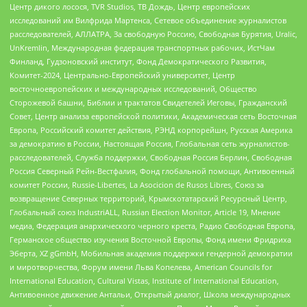
Центр дикого лосося, TVR Studios, ТВ Дождь, Центр европейских
исследований им Вилфрида Мартенса, Сетевое объединение журналистов
расследователей, АЛЛАТРА, За свободную Россию, Свободная Бурятия, Uralic,
UnKremlin, Международная федерация транспортных рабочих, ИстЧам
Финланд, Гудзоновский институт, Фонд Демократического Развития,
Комитет-2024, Центрально-Европейский университет, Центр
восточноевропейских и международных исследований, Общество
Сторожевой башни, Библии и трактатов Свидетелей Иеговы, Гражданский
Совет, Центр анализа европейской политики, Академическая сеть Восточная
Европа, Российский комитет действия, РЭНД корпорейшн, Русская Америка
за демократию в России, Настоящая Россия, Глобальная сеть журналистов-
расследователей, Служба поддержки, Свободная Россия Берлин, Свободная
Россия Северный Рейн-Вестфалия, Фонд глобальной помощи, Антивоенный
комитет России, Russie-Libertes, La Asocicion de Rusos Libres, Союз за
возвращение Северных территорий, Крымскотатарский Ресурсный Центр,
Глобальный союз IndustriALL, Russian Election Monitor, Article 19, Мнение
медиа, Федерация анархического черного креста, Радио Свободная Европа,
Германское общество изучения Восточной Европы, Фонд имени Фридриха
Эберта, XZ gGmbH, Мобильная академия поддержки гендерной демократии
и миротворчества, Форум имени Льва Копелева, American Councils for
International Education, Cultural Vistas, Institute of International Education,
Антивоенное движение Антальи, Открытый диалог, Школа международных