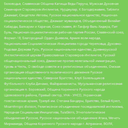
Беловодья, Славянская Община Капища Веды Перуна, Мужская Духовная
Семинария Староверов-Инглингов, Нурджулар, К Богодержавию, Таблиги
Джамаат, Свидетели Иеговы, Русское национальное единство, Национал-
социалистическое общество, Джамаат мувахидов, Объединенный Вилайат
Кабарды, Балкарии и Карачая, Союз славян, Ат-Такфир Валь-Хиджра, Пит
Буль, Национал-социалистическая рабочая партия России, Славянский союз,
Формат-18, Благородный Орден Дьявола, Армия воли народа,
Национальная Социалистическая Инициатива города Череповца, Духовно-
Родовая Держава Русь, Русское национальное единство, Древнерусской
Инглистической церкви Православных Староверов-Инглингов, Русский
общенациональный союз, Движение против нелегальной иммиграции,
Кровь и Честь, О свободе совести и о религиозных объединениях, Омская
организация общественного политического движения Русское
национальное единство, Северное Братство, Клуб Болельщиков
Футбольного Клуба Динамо, Файзрахманисты, Мусульманская религиозная
организация п. Боровский, Община Коренного Русского народа
Щелковского района, Правый сектор, УНА - УНСО, Украинская
повстанческая армия, Тризуб им. Степана Бандеры, Братство, Белый Крест,
Misanthropic division, Религиозное объединение последователей инглиизма,
Народная Социальная Инициатива, TulaSkins, Этнополитическое
объединение Русские, Русское национальное объединение Атака, Мечеть
Мирмамеда, Община Коренного Русского народа г. Астрахани, ВОЛЯ,