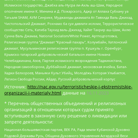
Исламское государство, Джабха аль-Нусра ли-Ахль аш-Шам, Народное
ополчение имени К. Минина и Д. Пожарского, Аджр от Аллаха Субхану уа
Тагьаля SHAM, АУМ Синрике, Муджахеды джамаата Ат-Тавхида Валь-Джихад,
Чистопольский Джамаат, Рохнамо ба суи давлати исломи, Террористическое
сообщество Сеть, Катиба Таухид валь-Джихад, Хайят Тахрир аш-Шам, Ахлю
Сунна Валь Джамаа, National Socialism/White Power, Артподготовка,
Религиозная группа “Джамаат “Красный пахарь”, Колумбайн, Хатлонский
джамаат, Мусульманская религиозная группа п. Кушкуль г. Оренбург,
Крымско-татарский добровольческий батальон имени Номана
Челебиджихана, Азов, Партия исламского возрождения Таджикистана,
Народная самооборона, Дуббайский джамаат, московская ячейка, Батал-
Хаджи Белхороев, Маньяки Культ Убийц, Молодёжь Которая Улыбается,
Легион Свобода России, Айдар, Русский добровольческий корпус
Источник:
http://nac.gov.ru/terroristicheskie-i-ekstremistskie-
organizacii-i-materialy.html
данные на
16.11.2023
* Перечень общественных объединений и религиозных
организаций в отношении которых судом принято
вступившее в законную силу решение о ликвидации или
запрете деятельности:
Национал-большевистская партия, ВЕК РА, Рада земли Кубанской Духовно
Родовой Державы Русь, Община Духовного Управления Асгардской Веси