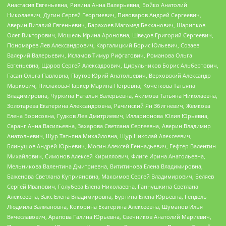
Анастасия Евгеньевна, Ривина Анна Валерьевна, Бойко Анатолий
Николаевич, Дугин Сергей Георгиевич, Пивоваров Андрей Сергеевич,
Аверин Виталий Евгеньевич, Барахоев Магомед Бекханович, Шарипков
Олег Викторович, Мошель Ирина Ароновна, Шведов Григорий Сергеевич,
Пономарев Лев Александрович, Каргалицкий Борис Юльевич, Созаев
Валерий Валерьевич, Исламов Тимур Рифгатович, Романова Ольга
Евгеньевна, Щаров Сергей Алексадрович, Цирульников Борис Альбертович,
Гасан Ольга Павловна, Паутов Юрий Анатольевич, Верховский Александр
Маркович, Пислакова-Паркер Марина Петровна, Кочеткова Татьяна
Владимировна, Чуркина Наталья Валерьевна, Акимова Татьяна Николаевна,
Золотарева Екатерина Александровна, Рачинский Ян Збигневич, Жемкова
Елена Борисовна, Гудков Лев Дмитриевич, Илларионова Юлия Юрьевна,
Саранг Анна Васильевна, Захарова Светлана Сергеевна, Аверин Владимир
Анатольевич, Щур Татьяна Михайловна, Щур Николай Алексеевич,
Блинушов Андрей Юрьевич, Мосин Алексей Геннадьевич, Гефтер Валентин
Михайлович, Симонов Алексей Кириллович, Флиге Ирина Анатольевна,
Мельникова Валентина Дмитриевна, Вититинова Елена Владимировна,
Баженова Светлана Куприяновна, Максимов Сергей Владимирович, Беляев
Сергей Иванович, Голубева Елена Николаевна, Ганнушкина Светлана
Алексеевна, Закс Елена Владимировна, Буртина Елена Юрьевна, Гендель
Людмила Залмановна, Кокорина Екатерина Алексеевна, Шуманов Илья
Вячеславович, Арапова Галина Юрьевна, Свечников Анатолий Мариевич,