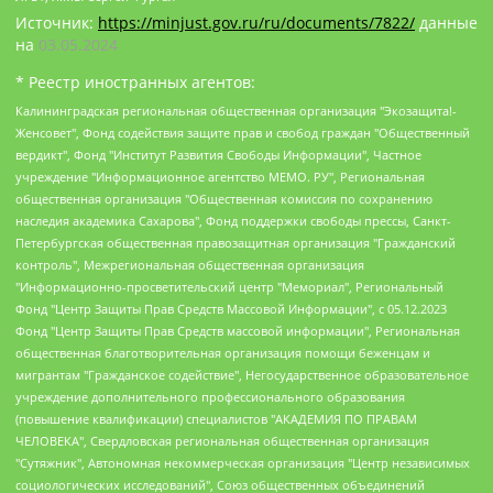
Источник:
https://minjust.gov.ru/ru/documents/7822/
данные
на
03.05.2024
* Реестр иностранных агентов:
Калининградская региональная общественная организация "Экозащита!-Женсовет", Фонд содействия защите прав и свобод граждан "Общественный вердикт", Фонд "Институт Развития Свободы Информации", Частное учреждение "Информационное агентство МЕМО. РУ", Региональная общественная организация "Общественная комиссия по сохранению наследия академика Сахарова", Фонд поддержки свободы прессы, Санкт-Петербургская общественная правозащитная организация "Гражданский контроль", Межрегиональная общественная организация "Информационно-просветительский центр "Мемориал", Региональный Фонд "Центр Защиты Прав Средств Массовой Информации", с 05.12.2023 Фонд "Центр Защиты Прав Средств массовой информации", Региональная общественная благотворительная организация помощи беженцам и мигрантам "Гражданское содействие", Негосударственное образовательное учреждение дополнительного профессионального образования (повышение квалификации) специалистов "АКАДЕМИЯ ПО ПРАВАМ ЧЕЛОВЕКА", Свердловская региональная общественная организация "Сутяжник", Автономная некоммерческая организация "Центр независимых социологических исследований", Союз общественных объединений "Российский исследовательский центр по правам человека", Региональное общественное учреждение научно-информационный центр "МЕМОРИАЛ", Некоммерческая организация "Фонд защиты гласности", Автономная некоммерческая организация "Институт прав человека", Городская общественная организация "Екатеринбургское общество "МЕМОРИАЛ", Городская общественная организация "Рязанское историко-просветительское и правозащитное общество "Мемориал" (Рязанский Мемориал), Челябинский региональный орган общественной самодеятельности – женское общественное объединение "Женщины Евразии", Челябинский региональный орган общественной самодеятельности "Уральская правозащитная группа", Фонд содействия защите здоровья и социальной справедливости имени Андрея Рылькова, Автономная Некоммерческая Организация "Аналитический Центр Юрия Левады", Автономная некоммерческая организация социальной поддержки населения "Проект Апрель", Региональная общественная организация помощи женщинам и детям, находящимся в кризисной ситуации "Информационно-методический центр "Анна", Фонд содействия развитию массовых коммуникаций и правовому просвещению "Так-так-Так", Фонд содействия устойчивому развитию "Серебряная тайга", Свердловский региональный общественный фонд социальных проектов "Новое время", "Idel.Реалии", Кавказ.Реалии, Крым.Реалии, Телеканал Настоящее Время, Татаро-башкирская служба Радио Свобода (Azatliq Radiosi), Радио Свободная Европа/Радио Свобода (PCE/PC), "Сибирь.Реалии", "Фактограф", Благотворительный фонд помощи осужденным и их семьям, Автономная некоммерческая организация "Институт глобализации и социальных движений", Фонд "В защиту прав заключенных", Частное учреждение "Центр поддержки и содействия развитию средств массовой информации", Пензенский региональный общественный благотворительный фонд "Гражданский союз", "Север.Реалии", Некоммерческая организация Фонд "Правовая инициатива", Общество с ограниченной ответственностью "Радио Свободная Европа/Радио Свобода", Чешское информационное агентство "MEDIUM-ORIENT", Красноярская региональная общественная организация "Мы против СПИДа", Камалягин Денис Николаевич, Маркелов Сергей Евгеньевич, Пономарев Лев Александрович, Савицкая Людмила Алексеевна, Автономная некоммерческая организация "Центр по работе с проблемой насилия "НАСИЛИЮ.НЕТ", Межрегиональный профессиональный союз работников здравоохранения "Альянс врачей", Юридическое лицо, зарегистрированное в Латвийской Республике, SIA "Medusa Project" (регистрационный номер 40103797863, дата регистрации 10.06.2014), Некоммерческая организация "Фонд по борьбе с коррупцией", Автономная некоммерческая организация "Институт права и публичной политики", Баданин Роман Сергеевич, Гликин Максим Александрович, Железнова Мария Михайловна, Лукьянова Юлия Сергеевна, Маетная Елизавета Витальевна, Маняхин Петр Борисович, Чуракова Ольга Владимировна, Ярош Юлия Петровна, Юридическое лицо "The Insider SIA", зарегистрированное в Риге, Латвийская Республика (дата регистрации 26.06.2015), являющееся администратором доменного имени интернет-издания "The Insider SIA", https://theins.ru, Постернак Алексей Евгеньевич, Рубин Михаил Аркадьевич, Анин Роман Александрович, Юридическое лицо Istories fonds, зарегистрированное в Латвийской Республике (регистрационный номер 50008295751, дата регистрации 24.02.2020), Великовский Дмитрий Александрович, Долинина Ирина Николаевна, Мароховская Алеся Алексеевна, Шлейнов Роман Юрьевич, Шмагун Олеся Валентиновна, Общество с ограниченной ответственностью "Альтаир 2021", Общество с ограниченной ответственностью "Вега 2021", Общество с ограниченной ответственностью "Главный редактор 2021", Общество с ограниченной ответственностью "Ромашки монолит", Важенков Артем Валерьевич, Ивановская областная общественная организация "Центр гендерных исследований", Гурман Юрий Альбертович, Медиапроект "ОВД-Инфо", Егоров Владимир Владимирович, Жилинский Владимир Александрович, Общество с ограниченной ответственностью "ЗП", Иванова София Юрьевна, Карезина Инна Павловна, Кильтау Екатерина Викторовна, Петров Алексей Викторович, Пискунов Сергей Евгеньевич, Смирнов Сергей Сергеевич, Тихонов Михаил Сергеевич, Общество с ограниченной ответственностью "ЖУРНАЛИСТ-ИНОСТРАННЫЙ АГЕНТ", Арапова Галина Юрьевна, Вольтская Татьяна Анатольевна, Американская компания "Mason G.E.S. Anonymous Foundation" (США), являющаяся владельцем интернет-издания https://mnews.world/, Компания "Stichting Bellingcat", зарегистрированная в Нидерландах (дата регистрации 11.07.2018), Захаров Андрей Вячеславович, Клепиковская Екатерина Дмитриевна, Общество с ограниченной ответственностью "МЕМО", Перл Роман Александрович, Симонов Евгений Алексеевич, Соловьева Елена Анатольевна, Сотников Даниил Владимирович, Сурначева Елизавета Дмитриевна, Автономная некоммерческая организация по защите прав человека и информированию населения "Якутия – Наше Мнение", Общество с ограниченной ответственностью "Москоу диджитал медиа", с 26.01.2023 Общество с ограниченной ответственностью "Чайка Белые сады", Ветошкина Валерия Валерьевна, Заговора Максим Александрович, Межрегиональное общественное движение "Российская ЛГБТ - сеть", Оленичев Максим Владимирович, Павлов Иван Юрьевич, Скворцова Елена Сергеевна, Общество с ограниченной ответственностью "Как бы инагент", Кочетков Игорь Викторович, Общество с ограниченной ответственностью "Честные выборы", Еланчик Олег Александрович, Общество с ограниченной ответственностью "Нобелевский призыв", Гималова Регина Эмилевна, Григорьев Андрей Валерьевич, Григорьева Алина Александровна, Ассоциация по содействию защите прав призывников, альтернативнослужащих и военнослужащих "Правозащитная группа "Гражданин.Армия.Право", Хисамова Регина Фаритовна, Автономная некоммерческая организация по реализации социально-правовых программ "Лилит", Дальневосточное общественное движение "Маяк", Санкт-Петербургская ЛГБТ-инициативная группа "Выход", Инициативная группа ЛГБТ+ "Реверс", Алексеев Андрей Викторович, Бекбулатова Таисия Львовна, Беляев Иван Михайлович, Владыкина Елена Сергеевна, Гельман Марат Александрович, Никульшина Вероника Юрьевна, Толоконникова Надежда Андреевна, Шендерович Виктор Анатольевич, Общество с ограниченной ответственностью "Данное сообщение", Общество с ограниченной ответственностью Издательский дом "Новая глава", Айнбиндер Александра Александровна, Московский комьюнити-центр для ЛГБТ+инициатив, Благотворительный фонд развития филантропии, Deutsche Welle (Германия, Kurt-Schumacher-Strasse 3, 53113 Bonn), Борзунова Мария Михайловна, Воробьев Виктор Викторович, Голубева Анна Львовна, Константинова Алла Михайловна, Малкова Ирина Владимировна, Мурадов Мурад Абдулгалимович, Осетинская Елизавета Николаевна, Понасенков Евгений Николаевич, Ганапольский Матвей Юрьевич, Киселев Евгений Алексеевич, Борухович Ирина Григорьевна, Дремин Иван Тимофеевич, Дубровский Дмитрий Викторович, Красноярская региональная общественная организация поддержки и развития альтернативных образовательных технологий и межкультурных коммуникаций "ИНТЕРРА", Маяковская Екатерина Алексеевна, Фейгин Марк Захарович, Филимонов Андрей Викторович, Дзугкоева Регина Николаевна, Доброхотов Роман Александрович, Дудь Юрий Александрович, Елкин Сергей Владимирович, Кругликов Кирилл Игоревич, Сабунаева Мария Леонидовна, Семенов Алексей Владимирович, Шаинян Карен Багратович, Шульман Екатерина Михайловна, Асафьев Артур Валерьевич, Вахштайн Виктор Семенович, Венедиктов Алексей Алексеевич, Лушникова Екатерина Евгеньевна, Волков Леонид Михайлович, Невзоров Александр Глебович, Пархоменко Сергей Борисович, Сироткин Ярослав Николаевич, Кара-Мурза Владимир Владимирович, Баранова Наталья Владимировна, Гозман Леонид Яковлевич, Кагарлицкий Борис Юльевич, Климарев Михаил Валерьевич, Милов Владимир Станиславович, Автономная некоммерческая организация Краснодарский центр современного искусства "Типография", Моргенштерн Алишер Тагирович, Соболь Любовь Эдуардовна, Общество с ограниченной ответственностью "ЛИЗА НОРМ", Каспаров Гарри Кимович, Ходорковский Михаил Борисович, Общество с ограниченной ответственностью "Апрельские тезисы", Данилович Ирина Брониславовна, Кашин Олег Владимирович, Петров Николай Владимирович, Пивоваров Алексей Владимирович, Соколов Михаил Владимирович, Цветкова Юлия Владимировна, Чичваркин Евгений Александрович, Комитет против пыток/Команда против пыток, Общество с ограниченной ответственностью "Первый научный", Общество с ограниченной ответственностью "Вертолет и ко", Белоцерковская Вероника Борисовна, Кац Максим Евгеньевич, Лазарева Татьяна Юрьевна, Шаведдинов Руслан Табризович, Яшин Илья Валерьевич, Общество с ограниченной ответственностью "Иноагент ААВ", Алешковский Дмитрий Петрович, Альбац Евгения Марковна, Быков Дмитрий Львович, Галямина Юлия Евгеньевна, Лойко Сергей Леонидович, Мартынов Кирилл Константинович, Медведев Сергей Александрович, Крашенинников Федор Геннадиевич, Гордеева Катерина Вл