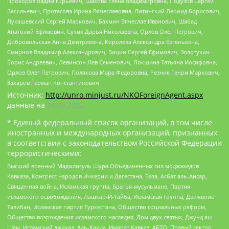
Прохоров Вадим Юрьевич, Шахова Елена Владимировна, Подузов Сергей
Васильевич, Протасова Ирина Вячеславовна, Литинский Леонид Борисович,
Лукашевский Сергей Маркович, Бахмин Вячеслав Иванович, Шабад
Анатолий Ефимович, Сухих Дарья Николаевна, Орлов Олег Петрович,
Добровольская Анна Дмитриевна, Королева Александра Евгеньевна,
Смирнов Владимир Александрович, Вицин Сергей Ефимович, Золотухин
Борис Андреевич, Левинсон Лев Семенович, Локшина Татьяна Иосифовна,
Орлов Олег Петрович, Полякова Мара Федоровна, Резник Генри Маркович,
Захаров Герман Константинович
Источник:
http://unro.minjust.ru/NKOForeignAgent.aspx
данные на
24.03.2022
* Единый федеральный список организаций, в том числе
иностранных и международных организаций, признанных
в соответствии с законодательством Российской Федерации
террористическими:
Высший военный Маджлисуль Шура Объединенных сил моджахедов
Кавказа, Конгресс народов Ичкерии и Дагестана, База, Асбат аль-Ансар,
Священная война, Исламская группа, Братья-мусульмане, Партия
исламского освобождения, Лашкар-И-Тайба, Исламская группа, Движение
Талибан, Исламская партия Туркестана, Общество социальных реформ,
Общество возрождения исламского наследия, Дом двух святых, Джунд аш-
Шам, Исламский джихад, Аль-Каида, Имарат Кавказ, АБТО, Правый сектор,