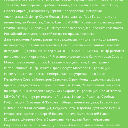
Тольятти, Новое время, Серебряная тайга, Так-Так-Так, Сова, центр Анна,
Проект Апрель, Самарская губерния, Эра здоровья, Мемориал,
Аналитический Центр Юрия Левады, Издательство Парк Гагарина, Фонд
имени Андрея Рылькова, Сфера, Центр СИБАЛЬТ, Уральская правозащитная
группа, Женщины Евразии, Институт прав человека, Фонд защиты гласности,
Российский исследовательский центр по правам человека,
Дальневосточный центр развития гражданских инициатив и социального
партнерства, Гражданское действие, Центр независимых социологических
исследований, Сутяжник, АКАДЕМИЯ ПО ПРАВАМ ЧЕЛОВЕКА, Центр развития
некоммерческих организаций, Частное учреждение в Калининграде Совета
Министров северных стран, Гражданское содействие, Трансперенси
Интернешнл-Р, Центр Защиты Прав Средств Массовой Информации,
Институт развития прессы - Сибирь, Частное учреждение в Санкт-
Петербурге Совета Министров Северных Стран, Фонд поддержки свободы
прессы, Гражданский контроль, Человек и Закон, Общественная комиссия
по сохранению наследия академика Сахарова, Информационное агентство
МЕМО. РУ, Институт региональной прессы, Институт Развития Свободы
Информации, Экозащита!-Женсовет, Общественный вердикт, Евразийская
антимонопольная ассоциация, Бедушев Петр Петрович, Дзугкоева Регина
Николаевна, Кривенко Сергей Владимирович, Милославский Павел
Юрьевич, Шнырова Ольга Вадимовна, Чанышева Лилия Айратовна,
Сидорович Ольга Борисовна, Туровский Александр Алексеевич, Васильева