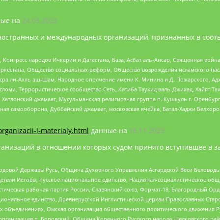
ые на
24.03.2022
ностранных и международных организаций, признанных в соотв
нгресс народов Ичкерии и Дагестана, База, Асбат аль-Ансар, Священная война,
уркестана, Общество социальных реформ, Общество возрождения исламского насл
Нусра ли-Ахль аш-Шам, Народное ополчение имени К. Минина и Д. Пожарского, Ад
сломи, Террористическое сообщество Сеть, Катиба Таухид валь-Джихад, Хайят Тах
, Хатлонский джамаат, Мусульманская религиозная группа п. Кушкуль г. Оренбу
ная самооборона, Дуббайский джамаат, московская ячейка, Батал-Хаджи Белхор
organizacii-i-materialy.html
данные на
16.11.2023
анизаций в отношении которых судом принято вступившее в з
 Родовой Державы Русь, Община Духовного Управления Асгардской Веси Беловод
детели Иеговы, Русское национальное единство, Национал-социалистическое об
истическая рабочая партия России, Славянский союз, Формат-18, Благородный Ор
ациональное единство, Древнерусской Инглистической церкви Православных Ста
ных объединениях, Омская организация общественного политического движения Р
рганизация п. Боровский, Община Коренного Русского народа Щелковского район