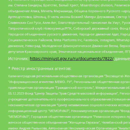
им. Степана Бандеры, Братство, Белый Крест, Misanthropic division, Рели
объединение Атака, Мечеть Мирмамеда, Община Коренного Русского народа
Артподготовка, Штольц, В честь иконы Божией Матери Державная, Сектор 1
Славянских Сил Руси, Алля-Аят, Благотворительный пансионат Ак Умут, Русск
Патриотический клуб-Новокузнецк/РПК, Сибирский державный союз, Фонд б
Народное объединение русского движения, Народное движение Адат, Народ
Социалистических Районов, Meta Platforms Inc, Facebook, Instagram, Wha
движение, Невоград, Молодежное Демократическое Движение Весна, Верхов
депутатов Красноярского края, Этническое национальное объединение, ЛГ
Источник:
https://minjust.gov.ru/ru/documents/7822/
данные
* Реестр иностранных агентов:
Калининградская региональная общественная организация "Экозащита!-Женсовет", Фонд содействия защите прав и свобод граждан "Общественный вердикт", Фонд "Институт Развития Свободы Информации", Частное учреждение "Информационное агентство МЕМО. РУ", Региональная общественная организация "Общественная комиссия по сохранению наследия академика Сахарова", Фонд поддержки свободы прессы, Санкт-Петербургская общественная правозащитная организация "Гражданский контроль", Межрегиональная общественная организация "Информационно-просветительский центр "Мемориал", Региональный Фонд "Центр Защиты Прав Средств Массовой Информации", с 05.12.2023 Фонд "Центр Защиты Прав Средств массовой информации", Региональная общественная благотворительная организация помощи беженцам и мигрантам "Гражданское содействие", Негосударственное образовательное учреждение дополнительного профессионального образования (повышение квалификации) специалистов "АКАДЕМИЯ ПО ПРАВАМ ЧЕЛОВЕКА", Свердловская региональная общественная организация "Сутяжник", Автономная некоммерческая организация "Центр независимых социологических исследований", Союз общественных объединений "Российский исследовательский центр по правам человека", Региональное общественное учреждение научно-информационный центр "МЕМОРИАЛ", Некоммерческая организация "Фонд защиты гласности", Автономная некоммерческая организация "Институт прав человека", Городская общественная организация "Екатеринбургское общество "МЕМОРИАЛ", Городская общественная организация "Рязанское историко-просветительское и правозащитное общество "Мемориал" (Рязанский Мемориал), Челябинский региональный орган общественной самодеятельности – женское общественное объединение "Женщины Евразии", Челябинский региональный орган общественной самодеятельности "Уральская правозащитная группа", Фонд содействия защите здоровья и социальной справедливости имени Андрея Рылькова, Автономная Некоммерческая Организация "Аналитический Центр Юрия Левады", Автономная некоммерческая организация социальной поддержки населения "Проект Апрель", Региональная общественная организация помощи женщинам и детям, находящимся в кризисной ситуации "Информационно-методический центр "Анна", Фонд содействия развитию массовых коммуникаций и правовому просвещению "Так-так-Так", Фонд содействия устойчивому развитию "Серебряная тайга", Свердловский региональный общественный фонд социальных проектов "Новое время", "Idel.Реалии", Кавказ.Реалии, Крым.Реалии, Телеканал Настоящее Время, Татаро-башкирская служба Радио Свобода (Azatliq Radiosi), Радио Свободная Европа/Радио Свобода (PCE/PC), "Сибирь.Реалии", "Фактограф", Благотворительный фонд помощи осужденным и их семьям, Автономная некоммерческая организация "Институт глобализации и социальных движений", Фонд "В защиту прав заключенных", Частное учреждение "Центр поддержки и содействия развитию средств массовой информации", Пензенский региональный общественный благотворительный фонд "Гражданский союз", "Север.Реалии", Некоммерческая организация Фонд "Правовая инициатива", Общество с ограниченной ответственностью "Радио Свободная Европа/Радио Свобода", Чешское информационное агентство "MEDIUM-ORIENT", Красноярская региональная общественная организация "Мы против СПИДа", Камалягин Денис Николаевич, Маркелов Сергей Евгеньевич, Пономарев Лев Александрович, Савицкая Людмила Алексеевна, Автоно