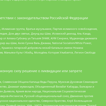
етствии с законодательством Российской Федерации
 Исламская группа, Братья-мусульмане, Партия исламского освобождения,
едия, Дом двух святых, Джунд аш-Шам, Исламский джихад, Аль-Каида,
жр от Аллаха Субхану уа Тагьаля SHAM, АУМ Синрике, Муджахеды джамаата
рир аш-Шам, Ахлю Сунна Валь Джамаа, National Socialism/White Power,
рг, Крымско-татарский добровольческий батальон имени Номана
оев, Маньяки Культ Убийц, Молодёжь Которая Улыбается, Легион Свобода
аконную силу решение о ликвидации или запрете
ья, Славянская Община Капища Веды Перуна, Мужская Духовная Семинария
щество, Джамаат мувахидов, Объединенный Вилайат Кабарды, Балкарии и
ден Дьявола, Армия воли народа, Национальная Социалистическая
роверов-Инглингов, Русский общенациональный союз, Движение против
усское национальное единство, Северное Братство, Клуб Болельщиков
а, Правый сектор, УНА - УНСО, Украинская повстанческая армия, Тризуб