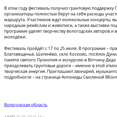
В этом году фестиваль получил грантовую поддержку 
организаторы полностью берут на себя расходы учас
маршрута. Участников ждут колокольные концерты, вы
народным ремёслам и живописи, а также выставки по
программе уделят творчеству вологодских авторов и 
молодёжи.
Фестиваль пройдёт с 17 по 25 июля. В программе – п
Благовещенье, Шатенёво, село Косково, посёлок Дунил
памяти святого Прокопия и экскурсию в Вотчину Деда 
преодолевать грунтовые дороги – именно в этой атмо
творческая энергия. Приглашают звонарей, музыканто
подробности – на странице Антониды Смолиной ВКонта
Вологодская область
14:00
26.06.2026 16+