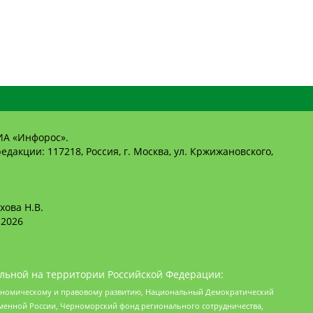
ИА «Инфорос».
едакции: 117218, Россия, г. Москва, ул. Кржижановского,
хова Н.В.
2026
льной на территории Российской Федерации:
кономическому и правовому развитию, Национальный Демократический
менной России, Черноморский фонд регионального сотрудничества,