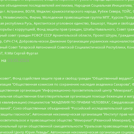
гиозное объединение последователей инглиизма, Народная Социальная Инициатива,
 г. Астрахани, ВОЛЯ, Меджлис крымскотатарского народа, Рубеж Севера, ТОЙС, 
6, Независимость, Фирма, Молодежная правозащитная группа МПГ, Курсом Правд
ая республика Русь, Арестантское уголовное единство, Башкорт, Нация и свобода,
орьбы с коррупцией, Фонд защиты прав граждан, Штабы Навального, Совет гражд
ный совет граждан РСФСР СССР Архангельской области, Проект Штурм, Граждане 
tsApp, СИЧ-С14, Добровольческое Движение Организации украинских националисто
ный Совет Татарской Автономной Советской Социалистической Республики, Кон
БТ, Я.МЫ Сергей Фургал
 на
03.05.2024
мная некоммерческая организация "Центр по работе с проблемой насилия "НАСИЛИЮ.НЕТ", Межрегиональный профессиональный союз работников здравоохранения "Альянс врачей", Юридическое лицо, зарегистрированное в Латвийской Республике, SIA "Medusa Project" (регистрационный номер 40103797863, дата регистрации 10.06.2014), Некоммерческая организация "Фонд по борьбе с коррупцией", Автономная некоммерческая организация "Институт права и публичной политики", Баданин Роман Сергеевич, Гликин Максим Александрович, Железнова Мария Михайловна, Лукьянова Юлия Сергеевна, Маетная Елизавета Витальевна, Маняхин Петр Борисович, Чуракова Ольга Владимировна, Ярош Юлия Петровна, Юридическое лицо "The Insider SIA", зарегистрированное в Риге, Латвийская Республика (дата регистрации 26.06.2015), являющееся администратором доменного имени интернет-издания "The Insider SIA", https://theins.ru, Постернак Алексей Евгеньевич, Рубин Михаил Аркадьевич, Анин Роман Александрович, Юридическое лицо Istories fonds, зарегистрированное в Латвийской Республике (регистрационный номер 50008295751, дата регистрации 24.02.2020), Великовский Дмитрий Александрович, Долинина Ирина Николаевна, Мароховская Алеся Алексеевна, Шлейнов Роман Юрьевич, Шмагун Олеся Валентиновна, Общество с ограниченной ответственностью "Альтаир 2021", Общество с ограниченной ответственностью "Вега 2021", Общество с ограниченной ответственностью "Главный редактор 2021", Общество с ограниченной ответственностью "Ромашки монолит", Важенков Артем Валерьевич, Ивановская областная общественная организация "Центр гендерных исследований", Гурман Юрий Альбертович, Медиапроект "ОВД-Инфо", Егоров Владимир Владимирович, Жилинский Владимир Александрович, Общество с ограниченной ответственностью "ЗП", Иванова София Юрьевна, Карезина Инна Павловна, Кильтау Екатерина Викторовна, Петров Алексей Викторович, Пискунов Сергей Евгеньевич, Смирнов Сергей Сергеевич, Тихонов Михаил Сергеевич, Общество с ограниченной ответственностью "ЖУРНАЛИСТ-ИНОСТРАННЫЙ АГЕНТ", Арапова Галина Юрьевна, Вольтская Татьяна Анатольевна, Американская компания "Mason G.E.S. Anonymous Foundation" (США), являющаяся владельцем интернет-издания https://mnews.world/, Компания "Stichting Bellingcat", зарегистрированная в Нидерландах (дата регистрации 11.07.2018), Захаров Андрей Вячеславович, Клепиковская Екатерина Дмитриевна, Общество с ограниченной ответственностью "МЕМО", Перл Роман Александрович, Симонов Евгений Алексеевич, Соловьева Елена Анатольевна, Сотников Даниил Владимирович, Сурначева Елизавета Дмитриевна, Автономная некоммерческая организация по защите прав человека и информированию населения "Якутия – Наше Мнение", Общество с ограниченной ответственностью "Москоу диджитал медиа", с 26.01.2023 Общество с ограниченной ответственностью "Чайка Белые сады", Ветошкина Валерия Валерьевна, Заговора Максим Александрович, Межрегиональное общественное движение "Российская ЛГБТ - сеть", Оленичев Максим Владимирович, Павлов Иван Юрьевич, Скворцова Елена Сергеевна, Общество с ограниченной ответственностью "Как бы инагент", Кочетков Игорь Викторович, Общество с ограниченной ответственностью "Честные выборы", Еланчик Олег Александрович, Общество с ограниченной ответственностью "Нобелевский призыв", Гималова Регина Эмилевна, Григорьев Андрей Валерьевич, Григорьева Алина Александровна, Ассоциация по содействию защите прав призывников, альтернативнослужащих и военнослужащих "Правозащитная группа "Гражданин.Армия.Право", Хисамова Регина Фаритовна, Автономная некоммерческая организация по реализации социально-правовых программ "Лилит", Дальн