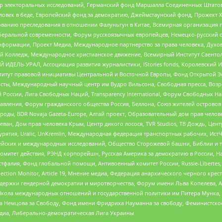
р электоральных исследований, Германский фонд Маршалла Соединенных Штатов
еловек в беде, Европейский фонд за демократию, Джеймстаунский фонд, Прожект
дованию преследования в отношении Фалуньгун в Китае, Всемирная организация 
беральной современности, Форум русскоязычных европейцев, Немецко-русский о
формации, Проект Медиа, Международное партнерство за права человека, Духов
 Колледж, Международное христианское движение, Всемирный Институт Саентол
 ИДЕЛЬ-УРАЛ, Ассоциация развития журналистики, IStories fonds, Королевск
r, Институт правовой инициативы Центральной и Восточной Европы, Фонд Открытой Э
ты, Международный научный центр им Вудро Вильсона, Свободная пресса, Возро
России, Лига Свободных Наций, Transparеncy International, Форум Свободных Н
правления, Форум гражданского общества Россия, Беллона, Союз жителей острово
роды, BDR Novaja Gazeta-Europe, Алтай проект, Образовательный дом прав челов
еван, Дом прав человека Крым, Центр дикого лосося, TVR Studios, ТВ Дождь, Це
урятия, Uralic, UnKremlin, Международная федерация транспортных рабочих, Ист
ейских и международных исследований, Общество Сторожевой башни, Библии и тр
омитет действия, РЭНД корпорейшн, Русская Америка за демократию в России, Н
фалия, Фонд глобальной помощи, Антивоенный комитет России, Russie-Libertes, L
lection Monitor, Article 19, Мнение медиа, Федерация анархического черного кр
и гендерной демократии и миротворчества, Форум имени Льва Копелева, American C
г, Школа международных отношений и государственной политики им Питера Мунка
 Немцова за Свободу, Фонд имени Фридриха Науманна за свободу, Феминистско
медиа, Либерально-демократическая Лига Украины