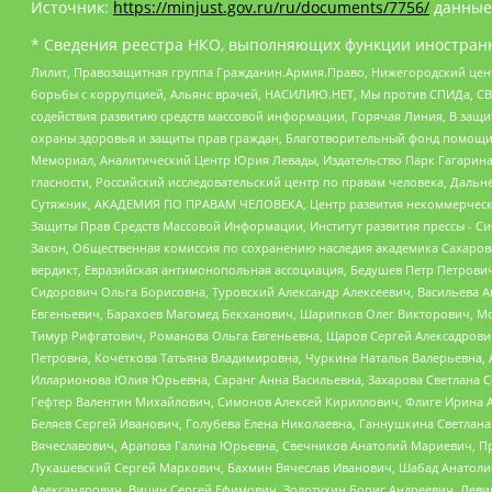
Источник:
https://minjust.gov.ru/ru/documents/7756/
данные
* Сведения реестра НКО, выполняющих функции иностранн
Лилит, Правозащитная группа Гражданин.Армия.Право, Нижегородский цент
борьбы с коррупцией, Альянс врачей, НАСИЛИЮ.НЕТ, Мы против СПИДа, СВЕ
содействия развитию средств массовой информации, Горячая Линия, В защ
охраны здоровья и защиты прав граждан, Благотворительный фонд помощи ос
Мемориал, Аналитический Центр Юрия Левады, Издательство Парк Гагарина
гласности, Российский исследовательский центр по правам человека, Даль
Сутяжник, АКАДЕМИЯ ПО ПРАВАМ ЧЕЛОВЕКА, Центр развития некоммерческих
Защиты Прав Средств Массовой Информации, Институт развития прессы - Си
Закон, Общественная комиссия по сохранению наследия академика Сахаров
вердикт, Евразийская антимонопольная ассоциация, Бедушев Петр Петрови
Сидорович Ольга Борисовна, Туровский Александр Алексеевич, Васильева А
Евгеньевич, Барахоев Магомед Бекханович, Шарипков Олег Викторович, М
Тимур Рифгатович, Романова Ольга Евгеньевна, Щаров Сергей Алексадрови
Петровна, Кочеткова Татьяна Владимировна, Чуркина Наталья Валерьевна, 
Илларионова Юлия Юрьевна, Саранг Анна Васильевна, Захарова Светлана 
Гефтер Валентин Михайлович, Симонов Алексей Кириллович, Флиге Ирина 
Беляев Сергей Иванович, Голубева Елена Николаевна, Ганнушкина Светлана
Вячеславович, Арапова Галина Юрьевна, Свечников Анатолий Мариевич, П
Лукашевский Сергей Маркович, Бахмин Вячеслав Иванович, Шабад Анатоли
Александрович, Вицин Сергей Ефимович, Золотухин Борис Андреевич, Леви