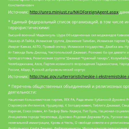
Константинович
Источник:
http://unro.minjust.ru/NKOForeignAgent.aspx
данн
* Единый федеральный список организаций, в том числе и
террористическими:
Высший военный Маджлисуль Шура Объединенных сил моджахедов Кавказа, Ко
Лашкар-И-Тайба, Исламская группа, Движение Талибан, Исламская партия Т
Имарат Кавказ, АБТО, Правый сектор, Исламское государство, Джабха аль-
Ат-Тавхида Валь-Джихад, Чистопольский Джамаат, Рохнамо ба суи давлати и
Артподготовка, Религиозная группа “Джамаат “Красный пахарь”, Колумбайн
Челебиджихана, Азов, Партия исламского возрождения Таджикистана, Народ
России, Айдар, Русский добровольческий корпус
Источник:
http://nac.gov.ru/terroristicheskie-i-ekstremistskie-
* Перечень общественных объединений и религиозных орг
деятельности:
Национал-большевистская партия, ВЕК РА, Рада земли Кубанской Духовно
Староверов-Инглингов, Нурджулар, К Богодержавию, Таблиги Джамаат, Сви
Карачая, Союз славян, Ат-Такфир Валь-Хиджра, Пит Буль, Национал-социал
Инициатива города Череповца, Духовно-Родовая Держава Русь, Русское н
нелегальной иммиграции, Кровь и Честь, О свободе совести и о религиоз
Футбольного Клуба Динамо, Файзрахманисты, Мусульманская религиозная о