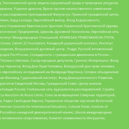
, Тихоокеанский центр защиты окружающей среды и природных ресурсов,
 Хармони, Родники дракона, Врачи против насильственного извлечения
по расследованию преследований Фалуньгун, Пражский гражданский центр,
бмен, Бард колледж, Европейский выбор, Фонд Ходорковского,
ное Управление Евангельских Христиан Украинской Христианской Церкви,
огических Предприятий, Церковь Духовной Технологии, Европейская сеть
ий Институт Международных Отношений, КРИМСЬКА ПРАВОЗАХИСНА ГРУПА,
стонии, Calvert 22 Foundation, Канадский украинский конгресс, Институт
ждение, Всеукраинский духовный центр , Риддл, Русский антивоенный
ародов ПостРоссии, Солидарность с гражданским движением в России –
в Тисима и Хабомаи, Съезд народных депутатов, Гринпис Интернешнл, Фонд
ека Чернигов, Фонд Дом Прав Человека, Белорусский дом прав человека
нтр европейских исследований им Вилфрида Мартенса, Сетевое объединение
Чам Финланд, Гудзоновский институт, Фонд Демократического Развития,
актатов Свидетелей Иеговы, Гражданский Совет, Центр анализа
астоящая Россия, Глобальная сеть журналистов-расследователей, Служба
a Asocicion de Rusos Libres, Союз за возвращение Северных территорий,
еста, Радио Свободная Европа, Германское общество изучения Восточной
ouncils for International Education, Cultural Vistas, Institute of
, Российско-канадский демократический альянс, Школа международных
е антивоенное сопротивление, Комитет независимости Ингушетии,