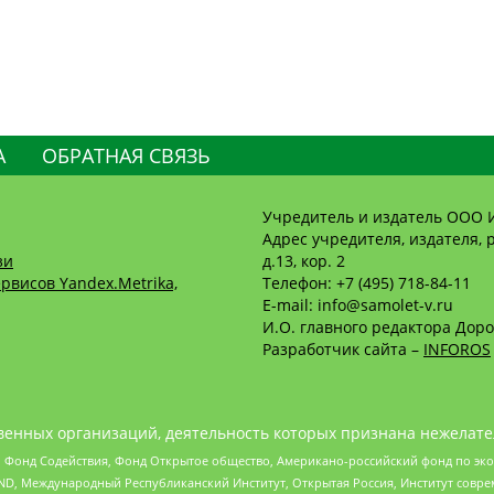
А
ОБРАТНАЯ СВЯЗЬ
Учредитель и издатель ООО 
Адрес учредителя, издателя, р
зи
д.13, кор. 2
рвисов Yandex.Metrika,
Телефон: +7 (495) 718-84-11
E-mail: info@samolet-v.ru
И.О. главного редактора Доро
Разработчик сайта –
INFOROS
енных организаций, деятельность которых признана нежелате
 Фонд Содействия, Фонд Открытое общество, Американо-российский фонд по э
 Международный Республиканский Институт, Открытая Россия, Институт совре