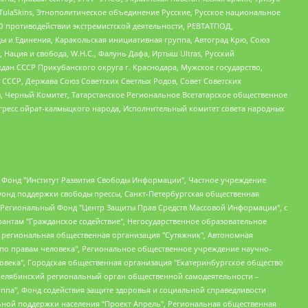
 TulaSkins, Этнополитическое объединение Русские, Русское национальное
О противодействии экстремистской деятельности, РЕВТАТПОД,
ы и Единения, Каракольская инициативная группа, Автоград Крю, Союз
 Нация и свобода, W.H.С., Фалунь Дафа, Иртыш Ultras, Русский
ан СССР Прикубанского округа г. Краснодара, Мужское государство,
СССР, Держава Союз Советских Светлых Родов, Совет Советских
в, Черный Комитет, Татарстанское Региональное Всетатарское общественное
гресс ойрат-калмыцкого народа, Исполнительный комитет совета народных
евосточное общественное движение "Маяк", Санкт-Петербургская ЛГБТ-инициативная группа "Выход", Инициативная группа ЛГБТ+ "Реверс", Алексеев Андрей Викторович, Бекбулатова Таисия Львовна, Беляев Иван Михайлович, Владыкина Елена Сергеевна, Гельман Марат Александрович, Никульшина Вероника Юрьевна, Толоконникова Надежда Андреевна, Шендерович Виктор Анатольевич, Общество с ограниченной ответственностью "Данное сообщение", Общество с ограниченной ответственностью Издательский дом "Новая глава", Айнбиндер Александра Александровна, Московский комьюнити-центр для ЛГБТ+инициатив, Благотворительный фонд развития филантропии, Deutsche Welle (Германия, Kurt-Schumacher-Strasse 3, 53113 Bonn), Борзунова Мария Михайловна, Воробьев Виктор Викторович, Голубева Анна Львовна, Константинова Алла Михайловна, Малкова Ирина Владимировна, Мурадов Мурад Абдулгалимович, Осетинская Елизавета Николаевна, Понасенков Евгений Николаевич, Ганапольский Матвей Юрьевич, Киселев Евгений Алексеевич, Борухович Ирина Григорьевна, Дремин Иван Тимофеевич, Дубровский Дмитрий Викторович, Красноярская региональная общественная организация поддержки и развития альтернативных образовательных технологий и межкультурных коммуникаций "ИНТЕРРА", Маяковская Екатерина Алексеевна, Фейгин Марк Захарович, Филимонов Андрей Викторович, Дзугкоева Регина Николаевна, Доброхотов Роман Александрович, Дудь Юрий Александрович, Елкин Сергей Владимирович, Кругликов Кирилл Игоревич, Сабунаева Мария Леонидовна, Семенов Алексей Владимирович, Шаинян Карен Багратович, Шульман Екатерина Михайловна, Асафьев Артур Валерьевич, Вахштайн Виктор Семенович, Венедиктов Алексей Алексеевич, Лушникова Екатерина Евгеньевна, Волков Леонид Михайлович, Невзоров Александр Глебович, Пархоменко Сергей Борисович, Сироткин Ярослав Николаевич, Кара-Мурза Владимир Владимирович, Баранова Наталья Владимировна, Гозман Леонид Яковлевич, Кагарлицкий Борис Юльевич, Климарев Михаил Валерьевич, Милов Владимир Станиславович, Автономная некоммерческая организация Краснодарский центр современного искусства "Типография", Моргенштерн Алишер Тагирович, Соболь Любовь Эдуардовна, Общество с ограниченной ответственностью "ЛИЗА НОРМ", Каспаров Гарри Кимович, Ходорковский Михаил Борисович, Общество с ограниченной ответственностью "Апрельские тезисы", Данилович Ирина Брониславовна, Кашин Олег Владимирович, Петров Николай Владимирович, Пивоваров Алексей Владимирович, Соколов Михаил Владимирович, Цветкова Юлия Владимировна, Чичваркин Евгений Александрович, Комитет против пыток/Команда против пыток, Общество с ограниченной ответственностью "Первый научный", Общество с ограниченной ответственностью "Вертолет и ко", Белоцерковская Вероника Борисовна, Кац Максим Евгеньевич, Лазарева Татьяна Юрьевна, Шаведдинов Руслан Табризович, Яшин Илья Валерьевич, Общество с ограниченной ответственностью "Иноагент ААВ", Алешковский Дмитрий Петрович, Альбац Евгения Марковна, Быков Дмитрий Львович, Галямина Юлия Евгеньевна, Лойко Сергей Леонидович, Мартынов Кирилл Константинович, Медведев Сергей Александрович, Крашенинников Федор Геннадиевич, Гордеева Катерина Вл