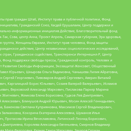
ты прав граждан Штаб, Институт права и публичной политики, Фонд
инициатива, Гражданский Союз, Хасдей Ерушалаим, Центр поддержки и
социально-информационных инициатив Действие, Благотворительный фонд
Так, Сова, центр Анна, Проект Апрель, Самарская губерния, Эра здоровья,
я группа, Женщины Евразии, Институт прав человека, Фонд защиты
Гражданское действие, Центр независимых социологических исследований,
стран, Гражданское содействие, Трансперенси Интернешнл-Р, Центр
н, Фонд поддержки свободы прессы, Гражданский контроль, Человек и
тут Развития Свободы Информации, Экозащита!-Женсовет, Общественный
й Павел Юрьевич, Шнырова Ольга Вадимовна, Чанышева Лилия Айратовна,
ин Сергей Георгиевич, Пивоваров Андрей Сергеевич, Аверин Виталий
вич, Каргалицкий Борис Юльевич, Созаев Валерий Валерьевич, Исламов
льевич, Верховский Александр Маркович, Пислакова-Паркер Марина
н Збигневич, Жемкова Елена Борисовна, Гудков Лев Дмитриевич,
й Алексеевич, Блинушов Андрей Юрьевич, Мосин Алексей Геннадьевич,
а, Баженова Светлана Куприяновна, Максимов Сергей Владимирович,
а Залмановна, Кокорина Екатерина Алексеевна, Шуманов Илья
ч, Протасова Ирина Вячеславовна, Литинский Леонид Борисович,
а Дмитриевна, Королева Александра Евгеньевна, Смирнов Владимир
ова Мара Федоровна, Резник Генри Маркович, Захаров Герман