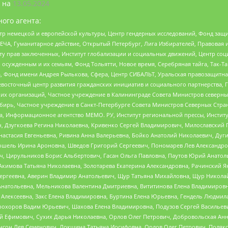
 на
13.05.2024
ого агента:
р немецкой и европейской культуры, Центр гендерных исследований, Фонд защи
ЧА, Гуманитарное действие, Открытый Петербург, Лига Избирателей, Правовая 
иту прав заключенных, Институт глобализации и социальных движений, Центр 
ужденным и их семьям, Фонд Тольятти, Новое время, Серебряная тайга, Так-Так-
, Фонд имени Андрея Рылькова, Сфера, Центр СИБАЛЬТ, Уральская правозащитна
невосточный центр развития гражданских инициатив и социального партнерства, 
 организаций, Частное учреждение в Калининграде Совета Министров северных 
бирь, Частное учреждение в Санкт-Петербурге Совета Министров Северных Стра
а, Информационное агентство МЕМО. РУ, Институт региональной прессы, Инсти
ч, Дзугкоева Регина Николаевна, Кривенко Сергей Владимирович, Милославски
настасия Евгеньевна, Ривина Анна Валерьевна, Бойко Анатолий Николаевич, Дуг
ошель Ирина Ароновна, Шведов Григорий Сергеевич, Пономарев Лев Александро
ч, Цирульников Борис Альбертович, Гасан Ольга Павловна, Паутов Юрий Анато
Акимова Татьяна Николаевна, Золотарева Екатерина Александровна, Рачинский Я
Сергеевна, Аверин Владимир Анатольевич, Щур Татьяна Михайловна, Щур Никола
Анатольевна, Мельникова Валентина Дмитриевна, Вититинова Елена Владимировн
 Алексеевна, Закс Елена Владимировна, Буртина Елена Юрьевна, Гендель Людмил
рохоров Вадим Юрьевич, Шахова Елена Владимировна, Подузов Сергей Васильеви
й Ефимович, Сухих Дарья Николаевна, Орлов Олег Петрович, Добровольская Анн
нсон Лев Семенович, Локшина Татьяна Иосифовна, Орлов Олег Петрович, Поляк