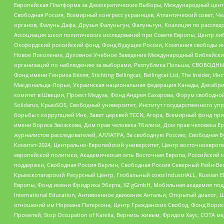
Европейская Платформа за Демократические Выборы, Международный цент
Свободная Россия, Всемирный конгресс украинцев, Атлантический совет, Ч
органов, Фалунь Дафа, Друзья Фалуньгун, Фалуньгун, Коалиция по рассле
Ассоциация школ политических исследований при Совете Европы, Центр ли
Оксфордский российский фонд, Фонд Будущее России, Компания свободы ин
Новое Поколение, Духовное Учебное Заведение Международный Библейский
организаций по наблюдению за выборами, Республика Польша, СВОБОДНЫЙ
Фонд имени Генриха Бёлля, Stichting Bellingcat, Bellingcat Ltd, The Inside
Макдональда-Лорье, Украинская национальная федерация Канады, Декабрис
комитет в Швеции, Проект Медуза, Фонд Андрея Сахарова, Форум свободной 
Solidarus, КрымSOS, Свободный университет, Институт государственного у
борьбы с коррупцией Инк, Завет церквей TCCN, Агора, Всемирный фонд при
имени Бориса Звозскова, Дом прав человека Тбилиси, Дом прав человека Ер
журналистов расследователей, АЛЛАТРА, За свободную Россию, Свободная Б
Комитет-2024, Центрально-Европейский университет, Центр восточноевроп
европейской политики, Академическая сеть Восточная Европа, Российский к
поддержки, Свободная Россия Берлин, Свободная Россия Северный Рейн-Вест
Крымскотатарский Ресурсный Центр, Глобальный союз IndustriALL, Russian E
Европы, Фонд имени Фридриха Эберта, XZ gGmbH, Мобильная академия поддержк
International Education, Антивоенное движение Антальи, Открытый диало
отношений им Нормана Патерсона, Центр Гражданских Свобод, Фонд Бориса
Прометей, Stop Occupation of Karelia, Вернись живым, Фридом Хаус, СОТА 