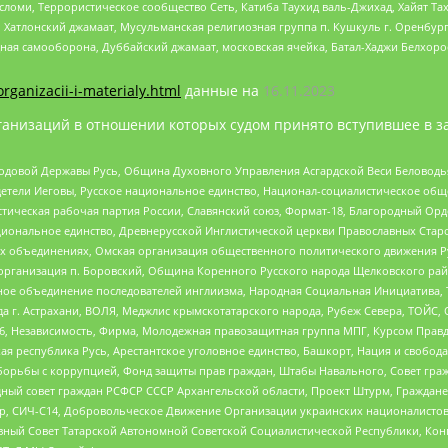
сломи, Террористическое сообщество Сеть, Катиба Таухид валь-Джихад, Хайят Тах
, Хатлонский джамаат, Мусульманская религиозная группа п. Кушкуль г. Оренбу
ная самооборона, Дуббайский джамаат, московская ячейка, Батал-Хаджи Белхор
organizacii-i-materialy.html
данные на
16.11.2023
анизаций в отношении которых судом принято вступившее в з
 Родовой Державы Русь, Община Духовного Управления Асгардской Веси Беловод
детели Иеговы, Русское национальное единство, Национал-социалистическое об
истическая рабочая партия России, Славянский союз, Формат-18, Благородный Ор
ациональное единство, Древнерусской Инглистической церкви Православных Ста
ных объединениях, Омская организация общественного политического движения Р
рганизация п. Боровский, Община Коренного Русского народа Щелковского район
гиозное объединение последователей инглиизма, Народная Социальная Инициатива,
 г. Астрахани, ВОЛЯ, Меджлис крымскотатарского народа, Рубеж Севера, ТОЙС, 
6, Независимость, Фирма, Молодежная правозащитная группа МПГ, Курсом Правд
ая республика Русь, Арестантское уголовное единство, Башкорт, Нация и свобода,
орьбы с коррупцией, Фонд защиты прав граждан, Штабы Навального, Совет гражд
ный совет граждан РСФСР СССР Архангельской области, Проект Штурм, Граждане 
tsApp, СИЧ-С14, Добровольческое Движение Организации украинских националисто
ный Совет Татарской Автономной Советской Социалистической Республики, Кон