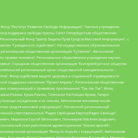
евосточное общественное движение "Маяк", Санкт-Петербургская ЛГБТ-инициативная группа "Выход", Инициативная группа ЛГБТ+ "Реверс", Алексеев Андрей Викторович, Бекбулатова Таисия Львовна, Беляев Иван Михайлович, Владыкина Елена Сергеевна, Гельман Марат Александрович, Никульшина Вероника Юрьевна, Толоконникова Надежда Андреевна, Шендерович Виктор Анатольевич, Общество с ограниченной ответственностью "Данное сообщение", Общество с ограниченной ответственностью Издательский дом "Новая глава", Айнбиндер Александра Александровна, Московский комьюнити-центр для ЛГБТ+инициатив, Благотворительный фонд развития филантропии, Deutsche Welle (Германия, Kurt-Schumacher-Strasse 3, 53113 Bonn), Борзунова Мария Михайловна, Воробьев Виктор Викторович, Голубева Анна Львовна, Константинова Алла Михайловна, Малкова Ирина Владимировна, Мурадов Мурад Абдулгалимович, Осетинская Елизавета Николаевна, Понасенков Евгений Николаевич, Ганапольский Матвей Юрьевич, Киселев Евгений Алексеевич, Борухович Ирина Григорьевна, Дремин Иван Тимофеевич, Дубровский Дмитрий Викторович, Красноярская региональная общественная организация поддержки и развития альтернативных образовательных технологий и межкультурных коммуникаций "ИНТЕРРА", Маяковская Екатерина Алексеевна, Фейгин Марк Захарович, Филимонов Андрей Викторович, Дзугкоева Регина Николаевна, Доброхотов Роман Александрович, Дудь Юрий Александрович, Елкин Сергей Владимирович, Кругликов Кирилл Игоревич, Сабунаева Мария Леонидовна, Семенов Алексей Владимирович, Шаинян Карен Багратович, Шульман Екатерина Михайловна, Асафьев Артур Валерьевич, Вахштайн Виктор Семенович, Венедиктов Алексей Алексеевич, Лушникова Екатерина Евгеньевна, Волков Леонид Михайлович, Невзоров Александр Глебович, Пархоменко Сергей Борисович, Сироткин Ярослав Николаевич, Кара-Мурза Владимир Владимирович, Баранова Наталья Владимировна, Гозман Леонид Яковлевич, Кагарлицкий Борис Юльевич, Климарев Михаил Валерьевич, Милов Владимир Станиславович, Автономная некоммерческая организация Краснодарский центр современного искусства "Типография", Моргенштерн Алишер Тагирович, Соболь Любовь Эдуардовна, Общество с ограниченной ответственностью "ЛИЗА НОРМ", Каспаров Гарри Кимович, Ходорковский Михаил Борисович, Общество с ограниченной ответственностью "Апрельские тезисы", Данилович Ирина Брониславовна, Кашин Олег Владимирович, Петров Николай Владимирович, Пивоваров Алексей Владимирович, Соколов Михаил Владимирович, Цветкова Юлия Владимировна, Чичваркин Евгений Александрович, Комитет против пыток/Команда против пыток, Общество с ограниченной ответственностью "Первый научный", Общество с ограниченной ответственностью "Вертолет и ко", Белоцерковская Вероника Борисовна, Кац Максим Евгеньевич, Лазарева Татьяна Юрьевна, Шаведдинов Руслан Табризович, Яшин Илья Валерьевич, Общество с ограниченной ответственностью "Иноагент ААВ", Алешковский Дмитрий Петрович, Альбац Евгения Марковна, Быков Дмитрий Львович, Галямина Юлия Евгеньевна, Лойко Сергей Леонидович, Мартынов Кирилл Константинович, Медведев Сергей Александрович, Крашенинников Федор Геннадиевич, Гордеева Катерина Вл