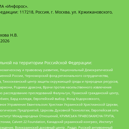
ИА «Инфорос».
едакции: 117218, Россия, г. Москва, ул. Кржижановского,
хова Н.В.
2026
льной на территории Российской Федерации:
кономическому и правовому развитию, Национальный Демократический
менной России, Черноморский фонд регионального сотрудничества,
, Тихоокеанский центр защиты окружающей среды и природных ресурсов,
 Хармони, Родники дракона, Врачи против насильственного извлечения
по расследованию преследований Фалуньгун, Пражский гражданский центр,
бмен, Бард колледж, Европейский выбор, Фонд Ходорковского,
ное Управление Евангельских Христиан Украинской Христианской Церкви,
огических Предприятий, Церковь Духовной Технологии, Европейская сеть
ий Институт Международных Отношений, КРИМСЬКА ПРАВОЗАХИСНА ГРУПА,
стонии, Calvert 22 Foundation, Канадский украинский конгресс, Институт
ждение, Всеукраинский духовный центр , Риддл, Русский антивоенный