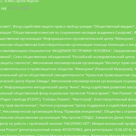
БТ, Я.МЫ Сергей Фургал
 на
03.05.2024
мная некоммерческая организация "Центр по работе с проблемой насилия "НАСИЛИЮ.НЕТ", Межрегиональный профессиональный союз работников здравоохранения "Альянс врачей", Юридическое лицо, зарегистрированное в Латвийской Республике, SIA "Medusa Project" (регистрационный номер 40103797863, дата регистрации 10.06.2014), Некоммерческая организация "Фонд по борьбе с коррупцией", Автономная некоммерческая организация "Институт права и публичной политики", Баданин Роман Сергеевич, Гликин Максим Александрович, Железнова Мария Михайловна, Лукьянова Юлия Сергеевна, Маетная Елизавета Витальевна, Маняхин Петр Борисович, Чуракова Ольга Владимировна, Ярош Юлия Петровна, Юридическое лицо "The Insider SIA", зарегистрированное в Риге, Латвийская Республика (дата регистрации 26.06.2015), являющееся администратором доменного имени интернет-издания "The Insider SIA", https://theins.ru, Постернак Алексей Евгеньевич, Рубин Михаил Аркадьевич, Анин Роман Александрович, Юридическое лицо Istories fonds, зарегистрированное в Латвийской Республике (регистрационный номер 50008295751, дата регистрации 24.02.2020), Великовский Дмитрий Александрович, Долинина Ирина Николаевна, Мароховская Алеся Алексеевна, Шлейнов Роман Юрьевич, Шмагун Олеся Валентиновна, Общество с ограниченной ответственностью "Альтаир 2021", Общество с ограниченной ответственностью "Вега 2021", Общество с ограниченной ответственностью "Главный редактор 2021", Общество с ограниченной ответственностью "Ромашки монолит", Важенков Артем Валерьевич, Ивановская областная общественная организация "Центр гендерных исследований", Гурман Юрий Альбертович, Медиапроект "ОВД-Инфо", Егоров Владимир Владимирович, Жилинский Владимир Александрович, Общество с ограниченной ответственностью "ЗП", Иванова София Юрьевна, Карезина Инна Павловна, Кильтау Екатерина Викторовна, Петров Алексей Викторович, Пискунов Сергей Евгеньевич, Смирнов Сергей Сергеевич, Тихонов Михаил Сергеевич, Общество с ограниченной ответственностью "ЖУРНАЛИСТ-ИНОСТРАННЫЙ АГЕНТ", Арапова Галина Юрьевна, Вольтская Татьяна Анатольевна, Американская компания "Mason G.E.S. Anonymous Foundation" (США), являющаяся владельцем интернет-издания https://mnews.world/, Компания "Stichting Bellingcat", зарегистрированная в Нидерландах (дата регистрации 11.07.2018), Захаров Андрей Вячеславович, Клепиковская Екатерина Дмитриевна, Общество с ограниченной ответственностью "МЕМО", Перл Роман Александрович, Симонов Евгений Алексеевич, Соловьева Елена Анатольевна, Сотников Даниил Владимирович, Сурначева Елизавета Дмитриевна, Автономная некоммерческая организация по защите прав человека и информированию населения "Якутия – Наше Мнение", Общество с ограниченной ответственностью "Москоу диджитал медиа", с 26.01.2023 Общество с ограниченной ответственностью "Чайка Белые сады", Ветошкина Валерия Валерьевна, Заговора Максим Александрович, Межрегиональное общественное движение "Российская ЛГБТ - сеть", Оленичев Максим Владимирович, Павлов Иван Юрьевич, Скворцова Елена Сергеевна, Общество с ограниченной ответственностью "Как бы инагент", Кочетков Игорь Викторович, Общество с ограниченной ответственностью "Честные выборы", Еланчик Олег Александрович, Общество с ограниченной ответственностью "Нобелевский призыв", Гималова Регина Эмилевна, Григорьев Андрей Валерьевич, Григорьева Алина Александровна, Ассоциация по содействию защите прав призывников, альтернативнослужащих и военнослужащих "Правозащитная группа "Гражданин.Армия.Право", Хисамова Регина Фаритовна, Автономная некоммерческая организация по реализации социально-правовых программ "Лилит", Дальн