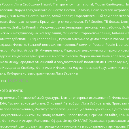
России, Лига Свободных Наций, Transparеncy International, Форум Свободных Н
правления, Форум гражданского общества Россия, Беллона, Союз жителей острово
роды, BDR Novaja Gazeta-Europe, Алтай проект, Образовательный дом прав челов
еван, Дом прав человека Крым, Центр дикого лосося, TVR Studios, ТВ Дождь, Це
урятия, Uralic, UnKremlin, Международная федерация транспортных рабочих, Ист
ейских и международных исследований, Общество Сторожевой башни, Библии и тр
омитет действия, РЭНД корпорейшн, Русская Америка за демократию в России, Н
фалия, Фонд глобальной помощи, Антивоенный комитет России, Russie-Libertes, L
lection Monitor, Article 19, Мнение медиа, Федерация анархического черного кр
и гендерной демократии и миротворчества, Форум имени Льва Копелева, American C
г, Школа международных отношений и государственной политики им Питера Мунка
 Немцова за Свободу, Фонд имени Фридриха Науманна за свободу, Феминистско
медиа, Либерально-демократическая Лига Украины
 на
13.05.2024
ого агента:
р немецкой и европейской культуры, Центр гендерных исследований, Фонд защи
ЧА, Гуманитарное действие, Открытый Петербург, Лига Избирателей, Правовая 
иту прав заключенных, Институт глобализации и социальных движений, Центр 
ужденным и их семьям, Фонд Тольятти, Новое время, Серебряная тайга, Так-Так-
, Фонд имени Андрея Рылькова, Сфера, Центр СИБАЛЬТ, Уральская правозащитна
невосточный центр развития гражданских инициатив и социального партнерства, 