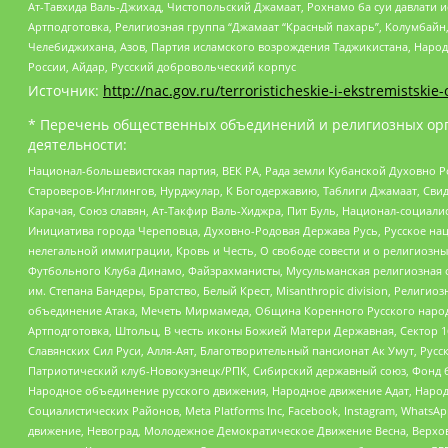
Ат-Тавхида Валь-Джихад, Чистопольский Джамаат, Рохнамо ба суи давлати и
Артподготовка, Религиозная группа “Джамаат “Красный пахарь”, Колумбайн
Челебиджихана, Азов, Партия исламского возрождения Таджикистана, Народ
России, Айдар, Русский добровольческий корпус
Источник:
http://nac.gov.ru/terroristicheskie-i-ekstremistskie-
* Перечень общественных объединений и религиозных орг
деятельности:
Национал-большевистская партия, ВЕК РА, Рада земли Кубанской Духовно
Староверов-Инглингов, Нурджулар, К Богодержавию, Таблиги Джамаат, Сви
Карачая, Союз славян, Ат-Такфир Валь-Хиджра, Пит Буль, Национал-социал
Инициатива города Череповца, Духовно-Родовая Держава Русь, Русское н
нелегальной иммиграции, Кровь и Честь, О свободе совести и о религиоз
Футбольного Клуба Динамо, Файзрахманисты, Мусульманская религиозная о
им. Степана Бандеры, Братство, Белый Крест, Misanthropic division, Рели
объединение Атака, Мечеть Мирмамеда, Община Коренного Русского народа
Артподготовка, Штольц, В честь иконы Божией Матери Державная, Сектор 1
Славянских Сил Руси, Алля-Аят, Благотворительный пансионат Ак Умут, Русск
Патриотический клуб-Новокузнецк/РПК, Сибирский державный союз, Фонд б
Народное объединение русского движения, Народное движение Адат, Народ
Социалистических Районов, Meta Platforms Inc, Facebook, Instagram, Wha
движение, Невоград, Молодежное Демократическое Движение Весна, Верхов