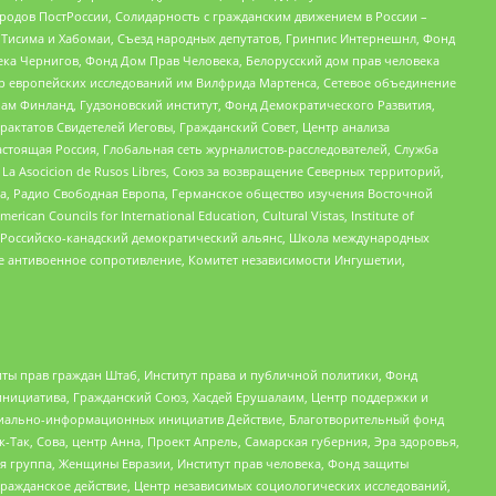
ародов ПостРоссии, Солидарность с гражданским движением в России –
в Тисима и Хабомаи, Съезд народных депутатов, Гринпис Интернешнл, Фонд
ека Чернигов, Фонд Дом Прав Человека, Белорусский дом прав человека
нтр европейских исследований им Вилфрида Мартенса, Сетевое объединение
Чам Финланд, Гудзоновский институт, Фонд Демократического Развития,
актатов Свидетелей Иеговы, Гражданский Совет, Центр анализа
астоящая Россия, Глобальная сеть журналистов-расследователей, Служба
a Asocicion de Rusos Libres, Союз за возвращение Северных территорий,
еста, Радио Свободная Европа, Германское общество изучения Восточной
ouncils for International Education, Cultural Vistas, Institute of
, Российско-канадский демократический альянс, Школа международных
е антивоенное сопротивление, Комитет независимости Ингушетии,
ты прав граждан Штаб, Институт права и публичной политики, Фонд
инициатива, Гражданский Союз, Хасдей Ерушалаим, Центр поддержки и
социально-информационных инициатив Действие, Благотворительный фонд
Так, Сова, центр Анна, Проект Апрель, Самарская губерния, Эра здоровья,
я группа, Женщины Евразии, Институт прав человека, Фонд защиты
Гражданское действие, Центр независимых социологических исследований,