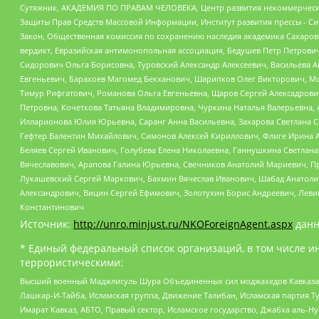
Сутяжник, АКАДЕМИЯ ПО ПРАВАМ ЧЕЛОВЕКА, Центр развития некоммерческих
Защиты Прав Средств Массовой Информации, Институт развития прессы - Си
Закон, Общественная комиссия по сохранению наследия академика Сахаров
вердикт, Евразийская антимонопольная ассоциация, Бедушев Петр Петрови
Сидорович Ольга Борисовна, Туровский Александр Алексеевич, Васильева А
Евгеньевич, Барахоев Магомед Бекханович, Шарипков Олег Викторович, М
Тимур Рифгатович, Романова Ольга Евгеньевна, Щаров Сергей Алексадрови
Петровна, Кочеткова Татьяна Владимировна, Чуркина Наталья Валерьевна, 
Илларионова Юлия Юрьевна, Саранг Анна Васильевна, Захарова Светлана 
Гефтер Валентин Михайлович, Симонов Алексей Кириллович, Флиге Ирина 
Беляев Сергей Иванович, Голубева Елена Николаевна, Ганнушкина Светлана
Вячеславович, Арапова Галина Юрьевна, Свечников Анатолий Мариевич, П
Лукашевский Сергей Маркович, Бахмин Вячеслав Иванович, Шабад Анатоли
Александрович, Вицин Сергей Ефимович, Золотухин Борис Андреевич, Леви
Константинович
Источник:
http://unro.minjust.ru/NKOForeignAgent.aspx
данн
* Единый федеральный список организаций, в том числе и
террористическими:
Высший военный Маджлисуль Шура Объединенных сил моджахедов Кавказа, Ко
Лашкар-И-Тайба, Исламская группа, Движение Талибан, Исламская партия Т
Имарат Кавказ, АБТО, Правый сектор, Исламское государство, Джабха аль-