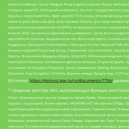
комитет в Швеции, Проект Медуза, Фонд Андрея Сахарова, Форум свободной 
Solidarus, КрымSOS, Свободный университет, Институт государственного у
борьбы с коррупцией Инк, Завет церквей TCCN, Агора, Всемирный фонд при
имени Бориса Звозскова, Дом прав человека Тбилиси, Дом прав человека Ер
журналистов расследователей, АЛЛАТРА, За свободную Россию, Свободная Б
Комитет-2024, Центрально-Европейский университет, Центр восточноевроп
европейской политики, Академическая сеть Восточная Европа, Российский к
поддержки, Свободная Россия Берлин, Свободная Россия Северный Рейн-Вест
Крымскотатарский Ресурсный Центр, Глобальный союз IndustriALL, Russian E
Европы, Фонд имени Фридриха Эберта, XZ gGmbH, Мобильная академия поддержк
International Education, Антивоенное движение Антальи, Открытый диало
отношений им Нормана Патерсона, Центр Гражданских Свобод, Фонд Бориса
Прометей, Stop Occupation of Karelia, Вернись живым, Фридом Хаус, СОТА 
Источник:
https://minjust.gov.ru/ru/documents/7756/
данные
* Сведения реестра НКО, выполняющих функции иностранн
Лилит, Правозащитная группа Гражданин.Армия.Право, Нижегородский цент
борьбы с коррупцией, Альянс врачей, НАСИЛИЮ.НЕТ, Мы против СПИДа, СВЕ
содействия развитию средств массовой информации, Горячая Линия, В защ
охраны здоровья и защиты прав граждан, Благотворительный фонд помощи ос
Мемориал, Аналитический Центр Юрия Левады, Издательство Парк Гагарина
гласности, Российский исследовательский центр по правам человека, Даль