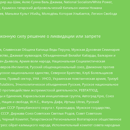
рир аш-Шам, Ахлю Сунна Валь Джамаа, National Socialism/White Power,
рг, Крымско-татарский добровольческий батальон имени Номана
оев, Маньяки Культ Убийц, Молодёжь Которая Улыбается, Легион Свобода
аконную силу решение о ликвидации или запрете
ья, Славянская Община Капища Веды Перуна, Мужская Духовная Семинария
щество, Джамаат мувахидов, Объединенный Вилайат Кабарды, Балкарии и
ден Дьявола, Армия воли народа, Национальная Социалистическая
роверов-Инглингов, Русский общенациональный союз, Движение против
усское национальное единство, Северное Братство, Клуб Болельщиков
а, Правый сектор, УНА - УНСО, Украинская повстанческая армия, Тризуб
 TulaSkins, Этнополитическое объединение Русские, Русское национальное
О противодействии экстремистской деятельности, РЕВТАТПОД,
ы и Единения, Каракольская инициативная группа, Автоград Крю, Союз
 Нация и свобода, W.H.С., Фалунь Дафа, Иртыш Ultras, Русский
ан СССР Прикубанского округа г. Краснодара, Мужское государство,
СССР, Держава Союз Советских Светлых Родов, Совет Советских
в, Черный Комитет, Татарстанское Региональное Всетатарское общественное
гресс ойрат-калмыцкого народа, Исполнительный комитет совета народных