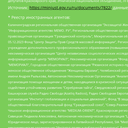
депутатов Красноярского края, Этническое национальное объединение, ЛГ
Источник:
https://minjust.gov.ru/ru/documents/7822/
данные
* Реестр иностранных агентов:
Калининградская региональная общественная организация "Экозащита!-Женсовет", Фонд содействия защите прав и свобод граждан "Общественный вердикт", Фонд "Институт Развития Свободы Информации", Частное учреждение "Информационное агентство МЕМО. РУ", Региональная общественная организация "Общественная комиссия по сохранению наследия академика Сахарова", Фонд поддержки свободы прессы, Санкт-Петербургская общественная правозащитная организация "Гражданский контроль", Межрегиональная общественная организация "Информационно-просветительский центр "Мемориал", Региональный Фонд "Центр Защиты Прав Средств Массовой Информации", с 05.12.2023 Фонд "Центр Защиты Прав Средств массовой информации", Региональная общественная благотворительная организация помощи беженцам и мигрантам "Гражданское содействие", Негосударственное образовательное учреждение дополнительного профессионального образования (повышение квалификации) специалистов "АКАДЕМИЯ ПО ПРАВАМ ЧЕЛОВЕКА", Свердловская региональная общественная организация "Сутяжник", Автономная некоммерческая организация "Центр независимых социологических исследований", Союз общественных объединений "Российский исследовательский центр по правам человека", Региональное общественное учреждение научно-информационный центр "МЕМОРИАЛ", Некоммерческая организация "Фонд защиты гласности", Автономная некоммерческая организация "Институт прав человека", Городская общественная организация "Екатеринбургское общество "МЕМОРИАЛ", Городская общественная организация "Рязанское историко-просветительское и правозащитное общество "Мемориал" (Рязанский Мемориал), Челябинский региональный орган общественной самодеятельности – женское общественное объединение "Женщины Евразии", Челябинский региональный орган общественной самодеятельности "Уральская правозащитная группа", Фонд содействия защите здоровья и социальной справедливости имени Андрея Рылькова, Автономная Некоммерческая Организация "Аналитический Центр Юрия Левады", Автономная некоммерческая организация социальной поддержки населения "Проект Апрель", Региональная общественная организация помощи женщинам и детям, находящимся в кризисной ситуации "Информационно-методический центр "Анна", Фонд содействия развитию массовых коммуникаций и правовому просвещению "Так-так-Так", Фонд содействия устойчивому развитию "Серебряная тайга", Свердловский региональный общественный фонд социальных проектов "Новое время", "Idel.Реалии", Кавказ.Реалии, Крым.Реалии, Телеканал Настоящее Время, Татаро-башкирская служба Радио Свобода (Azatliq Radiosi), Радио Свободная Европа/Радио Свобода (PCE/PC), "Сибирь.Реалии", "Фактограф", Благотворительный фонд помощи осужденным и их семьям, Автономная некоммерческая организация "Институт глобализации и социальных движений", Фонд "В защиту прав заключенных", Частное учреждение "Центр поддержки и содействия развитию средств массовой информации", Пензенский региональный общественный благотворительный фонд "Гражданский союз", "Север.Реалии", Некоммерческая организация Фонд "Правовая инициатива", Общество с ограниченной ответственностью "Радио Свободная Европа/Радио Свобода", Чешское информационное агентство "MEDIUM-ORIENT", Красноярская региональная общественная организация "Мы против СПИДа", Камалягин Денис Николаевич, Маркелов Сергей Евгеньевич, Пономарев Лев Александрович, Савицкая Людмила Алексеевна, Автоно