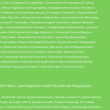
стран, Гражданское содействие, Трансперенси Интернешнл-Р, Центр
н, Фонд поддержки свободы прессы, Гражданский контроль, Человек и
тут Развития Свободы Информации, Экозащита!-Женсовет, Общественный
й Павел Юрьевич, Шнырова Ольга Вадимовна, Чанышева Лилия Айратовна,
ин Сергей Георгиевич, Пивоваров Андрей Сергеевич, Аверин Виталий
вич, Каргалицкий Борис Юльевич, Созаев Валерий Валерьевич, Исламов
льевич, Верховский Александр Маркович, Пислакова-Паркер Марина
н Збигневич, Жемкова Елена Борисовна, Гудков Лев Дмитриевич,
й Алексеевич, Блинушов Андрей Юрьевич, Мосин Алексей Геннадьевич,
а, Баженова Светлана Куприяновна, Максимов Сергей Владимирович,
а Залмановна, Кокорина Екатерина Алексеевна, Шуманов Илья
ч, Протасова Ирина Вячеславовна, Литинский Леонид Борисович,
а Дмитриевна, Королева Александра Евгеньевна, Смирнов Владимир
ова Мара Федоровна, Резник Генри Маркович, Захаров Герман
етствии с законодательством Российской Федерации
 Исламская группа, Братья-мусульмане, Партия исламского освобождения,
едия, Дом двух святых, Джунд аш-Шам, Исламский джихад, Аль-Каида,
жр от Аллаха Субхану уа Тагьаля SHAM, АУМ Синрике, Муджахеды джамаата