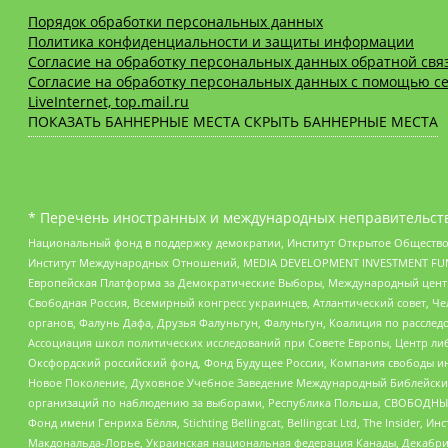
Порядок обработки персональных данных
Политика конфиденциальности и защиты информации
Согласие на обработку персональных данных обратной свя
Согласие на обработку персональных данных с помощью се
LiveInternet, top.mail.ru
ПОКАЗАТЬ БАННЕРНЫЕ МЕСТА
СКРЫТЬ БАННЕРНЫЕ МЕСТА
* Перечень иностранных и международных неправительств
Национальный фонд в поддержку демократии, Институт Открытое Общество
Институт Международных Отношений, MEDIA DEVELOPMENT INVESTMENT FUND,
Европейская Платформа за Демократические Выборы, Международный цент
Свободная Россия, Всемирный конгресс украинцев, Атлантический совет, Ч
органов, Фалунь Дафа, Друзья Фалуньгун, Фалуньгун, Коалиция по рассле
Ассоциация школ политических исследований при Совете Европы, Центр ли
Оксфордский российский фонд, Фонд Будущее России, Компания свободы ин
Новое Поколение, Духовное Учебное Заведение Международный Библейский
организаций по наблюдению за выборами, Республика Польша, СВОБОДНЫЙ
Фонд имени Генриха Бёлля, Stichting Bellingcat, Bellingcat Ltd, The Inside
Макдональда-Лорье, Украинская национальная федерация Канады, Декабрис