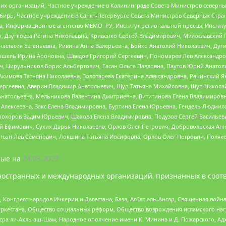
 организаций, Частное учреждение в Калининграде Совета Министров северных 
бирь, Частное учреждение в Санкт-Петербурге Совета Министров Северных Стра
а, Информационное агентство МЕМО. РУ, Институт региональной прессы, Инсти
ч, Дзугкоева Регина Николаевна, Кривенко Сергей Владимирович, Милославски
настасия Евгеньевна, Ривина Анна Валерьевна, Бойко Анатолий Николаевич, Дуг
ошель Ирина Ароновна, Шведов Григорий Сергеевич, Пономарев Лев Александро
ч, Цирульников Борис Альбертович, Гасан Ольга Павловна, Паутов Юрий Анато
Акимова Татьяна Николаевна, Золотарева Екатерина Александровна, Рачинский Я
Сергеевна, Аверин Владимир Анатольевич, Щур Татьяна Михайловна, Щур Никола
Анатольевна, Мельникова Валентина Дмитриевна, Вититинова Елена Владимировн
 Алексеевна, Закс Елена Владимировна, Буртина Елена Юрьевна, Гендель Людмил
рохоров Вадим Юрьевич, Шахова Елена Владимировна, Подузов Сергей Васильеви
й Ефимович, Сухих Дарья Николаевна, Орлов Олег Петрович, Добровольская Анн
нсон Лев Семенович, Локшина Татьяна Иосифовна, Орлов Олег Петрович, Поляк
ые на
24.03.2022
ностранных и международных организаций, признанных в соотв
нгресс народов Ичкерии и Дагестана, База, Асбат аль-Ансар, Священная война,
уркестана, Общество социальных реформ, Общество возрождения исламского насл
Нусра ли-Ахль аш-Шам, Народное ополчение имени К. Минина и Д. Пожарского, Ад