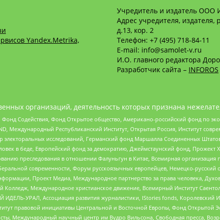
Учредитель и издатель ООО 
Адрес учредителя, издателя, р
зи
д.13, кор. 2
рвисов Yandex.Metrika,
Телефон: +7 (495) 718-84-11
E-mail: info@samolet-v.ru
И.О. главного редактора Доро
Разработчик сайта –
INFOROS
енных организаций, деятельность которых признана нежелате
 Фонд Содействия, Фонд Открытое общество, Американо-российский фонд по э
 Международный Республиканский Институт, Открытая Россия, Институт совре
р электоральных исследований, Германский фонд Маршалла Соединенных Штатов
еловек в беде, Европейский фонд за демократию, Джеймстаунский фонд, Прожект
дованию преследования в отношении Фалуньгун в Китае, Всемирная организация 
беральной современности, Форум русскоязычных европейцев, Немецко-русский о
формации, Проект Медиа, Международное партнерство за права человека, Духов
 Колледж, Международное христианское движение, Всемирный Институт Саентол
 ИДЕЛЬ-УРАЛ, Ассоциация развития журналистики, IStories fonds, Королевск
r, Институт правовой инициативы Центральной и Восточной Европы, Фонд Открытой Э
ты, Международный научный центр им Вудро Вильсона, Свободная пресса, Возро