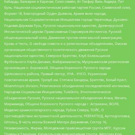
Кабарды, Балкарии и Карачая, Союз славян, Ат-Такфир Валь-Хиджра, Пит
Буль, Национал-социалистическая рабочая партия России, Славянский союз,
Формат-18, Благородный Орден Дьявола, Армия воли народа,
Национальная Социалистическая Инициатива города Череповца, Духовно-
Родовая Держава Русь, Русское национальное единство, Древнерусской
Инглистической церкви Православных Староверов-Инглингов, Русский
общенациональный союз, Движение против нелегальной иммиграции,
Кровь и Честь, О свободе совести и о религиозных объединениях, Омская
организация общественного политического движения Русское
национальное единство, Северное Братство, Клуб Болельщиков
Футбольного Клуба Динамо, Файзрахманисты, Мусульманская религиозная
организация п. Боровский, Община Коренного Русского народа
Щелковского района, Правый сектор, УНА - УНСО, Украинская
повстанческая армия, Тризуб им. Степана Бандеры, Братство, Белый Крест,
Misanthropic division, Религиозное объединение последователей инглиизма,
Народная Социальная Инициатива, TulaSkins, Этнополитическое
объединение Русские, Русское национальное объединение Атака, Мечеть
Мирмамеда, Община Коренного Русского народа г. Астрахани, ВОЛЯ,
Меджлис крымскотатарского народа, Рубеж Севера, ТОЙС, О
противодействии экстремистской деятельности, РЕВТАТПОД, Артподготовка,
Штольц, В честь иконы Божией Матери Державная, Сектор 16,
Независимость, Фирма, Молодежная правозащитная группа МПГ, Курсом
Правды и Единения, Каракольская инициативная группа, Автоград Крю,