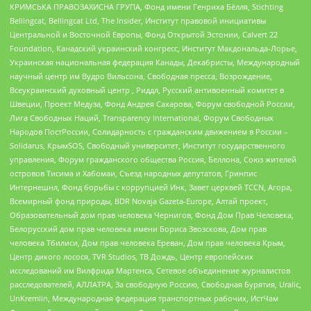
КРИМСЬКА ПРАВОЗАХИСНА ГРУПА, Фонд имени Генриха Бёлля, Stichting
Bellingcat, Bellingcat Ltd, The Insider, Институт правовой инициативы
Центральной и Восточной Европы, Фонд Открытой Эстонии, Calvert 22
Foundation, Канадский украинский конгресс, Институт Макдональда-Лорье,
Украинская национальная федерация Канады, Декабристы, Международный
научный центр им Вудро Вильсона, Свободная пресса, Возрождение,
Всеукраинский духовный центр , Риддл, Русский антивоенный комитет в
Швеции, Проект Медуза, Фонд Андрея Сахарова, Форум свободной России,
Лига Свободных Наций, Transparеncy International, Форум Свободных
Народов ПостРоссии, Солидарность с гражданским движением в России –
Solidarus, КрымSOS, Свободный университет, Институт государственного
управления, Форум гражданского общества Россия, Беллона, Союз жителей
островов Тисима и Хабомаи, Съезд народных депутатов, Гринпис
Интернешнл, Фонд борьбы с коррупцией Инк, Завет церквей TCCN, Агора,
Всемирный фонд природы, BDR Novaja Gazeta-Europe, Алтай проект,
Образовательный дом прав человека Чернигов, Фонд Дом Прав Человека,
Белорусский дом прав человека имени Бориса Звозскова, Дом прав
человека Тбилиси, Дом прав человека Ереван, Дом прав человека Крым,
Центр дикого лосося, TVR Studios, ТВ Дождь, Центр европейских
исследований им Вилфрида Мартенса, Сетевое объединение журналистов
расследователей, АЛЛАТРА, За свободную Россию, Свободная Бурятия, Uralic,
UnKremlin, Международная федерация транспортных рабочих, ИстЧам