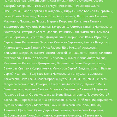
Пономарев Лев Александрович, Каргалицкий Борис Юльевич, Созаев
Валерий Валерьевич, Исламов Тимур Рифгатович, Романова Ольга
Евгеньевна, Щаров Сергей Алексадрович, Цирульников Борис Альбертович,
Гасан Ольга Павловна, Паутов Юрий Анатольевич, Верховский Александр
Маркович, Пислакова-Паркер Марина Петровна, Кочеткова Татьяна
Владимировна, Чуркина Наталья Валерьевна, Акимова Татьяна Николаевна,
Золотарева Екатерина Александровна, Рачинский Ян Збигневич, Жемкова
Елена Борисовна, Гудков Лев Дмитриевич, Илларионова Юлия Юрьевна,
Саранг Анна Васильевна, Захарова Светлана Сергеевна, Аверин Владимир
Анатольевич, Щур Татьяна Михайловна, Щур Николай Алексеевич,
Блинушов Андрей Юрьевич, Мосин Алексей Геннадьевич, Гефтер Валентин
Михайлович, Симонов Алексей Кириллович, Флиге Ирина Анатольевна,
Мельникова Валентина Дмитриевна, Вититинова Елена Владимировна,
Баженова Светлана Куприяновна, Максимов Сергей Владимирович, Беляев
Сергей Иванович, Голубева Елена Николаевна, Ганнушкина Светлана
Алексеевна, Закс Елена Владимировна, Буртина Елена Юрьевна, Гендель
Людмила Залмановна, Кокорина Екатерина Алексеевна, Шуманов Илья
Вячеславович, Арапова Галина Юрьевна, Свечников Анатолий Мариевич,
Прохоров Вадим Юрьевич, Шахова Елена Владимировна, Подузов Сергей
Васильевич, Протасова Ирина Вячеславовна, Литинский Леонид Борисович,
Лукашевский Сергей Маркович, Бахмин Вячеслав Иванович, Шабад
Анатолий Ефимович, Сухих Дарья Николаевна, Орлов Олег Петрович,
Добровольская Анна Дмитриевна, Королева Александра Евгеньевна,