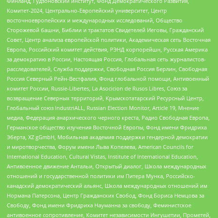
Финланд, Гудзоновский институт, Фонд Демократического Развития,
Комитет-2024, Центрально-Европейский университет, Центр
восточноевропейских и международных исследований, Общество
Сторожевой башни, Библии и трактатов Свидетелей Иеговы, Гражданский
Совет, Центр анализа европейской политики, Академическая сеть Восточная
Европа, Российский комитет действия, РЭНД корпорейшн, Русская Америка
за демократию в России, Настоящая Россия, Глобальная сеть журналистов-
расследователей, Служба поддержки, Свободная Россия Берлин, Свободная
Россия Северный Рейн-Вестфалия, Фонд глобальной помощи, Антивоенный
комитет России, Russie-Libertes, La Asocicion de Rusos Libres, Союз за
возвращение Северных территорий, Крымскотатарский Ресурсный Центр,
Глобальный союз IndustriALL, Russian Election Monitor, Article 19, Мнение
медиа, Федерация анархического черного креста, Радио Свободная Европа,
Германское общество изучения Восточной Европы, Фонд имени Фридриха
Эберта, XZ gGmbH, Мобильная академия поддержки гендерной демократии
и миротворчества, Форум имени Льва Копелева, American Councils for
International Education, Cultural Vistas, Institute of International Education,
Антивоенное движение Антальи, Открытый диалог, Школа международных
отношений и государственной политики им Питера Мунка, Российско-
канадский демократический альянс, Школа международных отношений им
Нормана Патерсона, Центр Гражданских Свобод, Фонд Бориса Немцова за
Свободу, Фонд имени Фридриха Науманна за свободу, Феминистское
антивоенное сопротивление, Комитет независимости Ингушетии, Прометей,