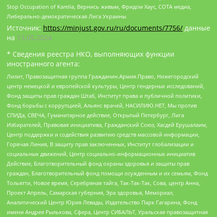
Stop Occupation of Karelia, Вернись живым, Фридом Хаус, СОТА медиа,
Либерально-демократическая Лига Украины
Источник:
https://minjust.gov.ru/ru/documents/7756/
данные
на
13.05.2024
* Сведения реестра НКО, выполняющих функции
иностранного агента:
Лилит, Правозащитная группа Гражданин.Армия.Право, Нижегородский
центр немецкой и европейской культуры, Центр гендерных исследований,
Фонд защиты прав граждан Штаб, Институт права и публичной политики,
Фонд борьбы с коррупцией, Альянс врачей, НАСИЛИЮ.НЕТ, Мы против
СПИДа, СВЕЧА, Гуманитарное действие, Открытый Петербург, Лига
Избирателей, Правовая инициатива, Гражданский Союз, Хасдей Ерушалаим,
Центр поддержки и содействия развитию средств массовой информации,
Горячая Линия, В защиту прав заключенных, Институт глобализации и
социальных движений, Центр социально-информационных инициатив
Действие, Благотворительный фонд охраны здоровья и защиты прав
граждан, Благотворительный фонд помощи осужденным и их семьям, Фонд
Тольятти, Новое время, Серебряная тайга, Так-Так-Так, Сова, центр Анна,
Проект Апрель, Самарская губерния, Эра здоровья, Мемориал,
Аналитический Центр Юрия Левады, Издательство Парк Гагарина, Фонд
имени Андрея Рылькова, Сфера, Центр СИБАЛЬТ, Уральская правозащитная