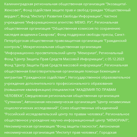
Калининградская региональная общественная организация "Экозащита!-Женсовет", Фонд содействия защите прав и свобод граждан "Общественный вердикт", Фонд "Институт Развития Свободы Информации", Частное учреждение "Информационное агентство МЕМО. РУ", Региональная общественная организация "Общественная комиссия по сохранению наследия академика Сахарова", Фонд поддержки свободы прессы, Санкт-Петербургская общественная правозащитная организация "Гражданский контроль", Межрегиональная общественная организация "Информационно-просветительский центр "Мемориал", Региональный Фонд "Центр Защиты Прав Средств Массовой Информации", с 05.12.2023 Фонд "Центр Защиты Прав Средств массовой информации", Региональная общественная благотворительная организация помощи беженцам и мигрантам "Гражданское содействие", Негосударственное образовательное учреждение дополнительного профессионального образования (повышение квалификации) специалистов "АКАДЕМИЯ ПО ПРАВАМ ЧЕЛОВЕКА", Свердловская региональная общественная организация "Сутяжник", Автономная некоммерческая организация "Центр независимых социологических исследований", Союз общественных объединений "Российский исследовательский центр по правам человека", Региональное общественное учреждение научно-информационный центр "МЕМОРИАЛ", Некоммерческая организация "Фонд защиты гласности", Автономная некоммерческая организация "Институт прав человека", Городская общественная организация "Екатеринбургское общество "МЕМОРИАЛ", Городская общественная организация "Рязанское историко-просветительское и правозащитное общество "Мемориал" (Рязанский Мемориал), Челябинский региональный орган общественной самодеятельности – женское общественное объединение "Женщины Евразии", Челябинский региональный орган общественной самодеятельности "Уральская правозащитная группа", Фонд содействия защите здоровья и социальной справедливости имени Андрея Рылькова, Автономная Некоммерческая Организация "Аналитический Центр Юрия Левады", Автономная некоммерческая организация социальной поддержки населения "Проект Апрель", Региональная общественная организация помощи женщинам и детям, находящимся в кризисной ситуации "Информационно-методический центр "Анна", Фонд содействия развитию массовых коммуникаций и правовому просвещению "Так-так-Так", Фонд содействия устойчивому развитию "Серебряная тайга", Свердловский региональный общественный фонд социальных проектов "Новое время", "Idel.Реалии", Кавказ.Реалии, Крым.Реалии, Телеканал Настоящее Время, Татаро-башкирская служба Радио Свобода (Azatliq Radiosi), Радио Свободная Европа/Радио Свобода (PCE/PC), "Сибирь.Реалии", "Фактограф", Благотворительный фонд помощи осужденным и их семьям, Автономная некоммерческая организация "Институт глобализации и социальных движений", Фонд "В защиту прав заключенных", Частное учреждение "Центр поддержки и содействия развитию средств массовой информации", Пензенский региональный общественный благотворительный фонд "Гражданский союз", "Север.Реалии", Некоммерческая организация Фонд "Правовая инициатива", Общество с ограниченной ответственностью "Радио Свободная Европа/Радио Свобода", Чешское информационное агентство "MEDIUM-ORIENT", Красноярская региональная общественная организация "Мы против СПИДа", Камалягин Денис Николаевич, Маркелов Сергей Евгеньевич, Пономарев Лев Александрович, Савицкая Людмила Алексеевна, Автономная некоммерческая организация "Центр по работе с проблемой насилия "НАСИЛИЮ.НЕТ", Межрегиональный профессиональный союз работников здравоохранения "Альянс врачей", Юридическое лицо, зарегистрированное в Латвийской Республике, SIA "Medusa Project" (регистрационный номер 40103797863, дата регистрации 10.06.2014), Некоммерческая организация "Фонд по борьбе с коррупцией", Автономная некоммерческая организация "Институт права и публичной политики", Баданин Роман Сергеевич, Гликин Максим Александрович, Железнова Мария Михайловна, Лукьянова Юлия Сергеевна, Маетная Елизавета Витальевна, Маняхин Петр Борисович, Чуракова Ольга Владимировна, Ярош Юлия Петровна, Юридическое лицо "The Insider SIA", зарегистрированное в Риге, Латвийская Республика (дата регистрации 26.06.2015), являющееся администратором доменного имени интернет-издания "The Insider SIA", https://theins.ru, Постернак Алексей Евгеньевич, Рубин Михаил Аркадьевич, Анин Роман Александрович, Юридическое лицо Istories fonds, зарегистрированное в Латвийской Республике (регистрационный номер 50008295751, дата регистрации 24.02.2020), Великовский Дмитрий Александрович, Долинина Ирина Николаевна, Мароховская Алеся Алексеевна, Шлейнов Роман Юрьевич, Шмагун Олеся Валентиновна, Общество с ограниченной ответственностью "Альтаир 2021", Общество с ограниченной ответственностью "Вега 2021", Общество с ограниченной ответственностью "Главный редактор 2021", Общество с ограниченной ответственностью "Ромашки монолит", Важенков Артем Валерьевич, Ивановская областная общественная организация "Центр гендерных исследований", Гурман Юрий Альбертович, Медиапроект "ОВД-Инфо", Егоров Владимир Владимирович, Жилинский Владимир Александрович, Общество с ограниченной ответственностью "ЗП", Иванова София Юрьевна, Карезина Инна Павловна, Кильтау Екатерина Викторовна, Петров Алексей Викторович, Пискунов Сергей Евгеньевич, Смирнов Сергей Сергеевич, Тихонов Михаил Сергеевич, Общество с ограниченной ответственностью "ЖУРНАЛИСТ-ИНОСТРАННЫЙ АГЕНТ", Арапова Галина Юрьевна, Вольтская Татьяна Анатольевна, Американская компания "Mason G.E.S. Anonymous Foundation" (США), являющаяся владельцем интернет-издания https://mnews.world/, Компания "Stichting Bellingcat", зарегистрированная в Нидерландах (дата регистрации 11.07.2018), Захаров Андрей Вячеславович, Клепиковская Екатерина Дмитриевна, Общество с ограниченной ответственностью "МЕМО", Перл Роман Александрович, Симонов Евгений Алексеевич, Соловьева Елена Анатольевна, Сотников Даниил Владимирович, Сурначева Елизавета Дмитриевна, Автономная некоммерческая организация по защите прав человека и информированию населения "Якутия – Наше Мнение", Общество с ограниченной ответственностью "Москоу диджитал медиа", с 26.01.2023 Общество с ограниченной ответственностью "Чайка Белые сады", Ветошкина Валерия Валерьевна, Заговора Максим Александрович, Межрегиональное общественное движение "Российская ЛГБТ - сеть", Оленичев Максим Владимирович, Павлов Иван Юрьевич, Скворцова Елена Сергеевна, Общество с ограниченной ответственностью "Как бы инагент", Кочетков Игорь Викторович, Общество с ограниченной ответственностью "Честные выборы", Еланчик Олег Александрович, Общество с ограниченной ответственностью "Нобелевский призыв", Гималова Регина Эмилевна, Григорьев Андрей Валерьевич, Григорьева Алина Александровна, Ассоциация по содействию защите прав призывников, альтернативнослужащих и военнослужащих "Правозащитная группа "Гражданин.Армия.Право", Хисамова Регина Фаритовна, Автономная некоммерческая организация по реализации социально-правовых программ "Лилит", Дальневосточное общественное движение "Маяк", Санкт-Петербургская ЛГБТ-инициативная группа "Выход", Инициативная группа ЛГБТ+ "Реверс", Алексеев Андрей Викторович, Бекбулатова Таисия Львовна, Беляев Иван Михайлович, Владыкина Елена Сергеевна, Гельман Марат Александрович, Никульшина Вероника Юрьевна, Толоконникова Надежда Андреевна, Шендерович Виктор Анатольевич, Общество с ограниченной ответственностью "Данное сообщение", Общество с ограниченной ответственностью Издательский дом "Новая глава", Айнбиндер Александра Александровна, Московский комьюнити-центр для ЛГБТ+инициатив, Благотворительный фонд развития филантропии, Deutsche Welle (Германия, Kurt-Schumacher-Strasse 3, 53113 Bonn), Борзунова Мария Михайловна, Воробьев Виктор Викторович, Голубева Анна Львовна, Константинова Алла Михайловна, Малкова Ирина Владимировна, Мурадов Мурад Абдулгалимович, Осетинская Елизавета Николаевна, Понасенков Евгений Николаевич, Ганапольский Матвей Юрьевич, Киселев Евгений Алексеевич, Борухович Ирина Григорьевна, Дремин Иван Тимофеевич, Дубровский Дмитрий Викторович, Красноярская региональная общественная организация поддержки и развития альтернативных образовательных технологий и межкультурных коммуникаций "ИНТЕРРА", Маяковская Екатерина Алексеевна, Фейгин Марк Захарович, Филимонов Андрей Викторович, Дзугкоева Регина Николаевна, Доброхотов Роман Александрович, Дудь Юрий Александрович, Елкин Сергей Владимирович, Кругликов Кирилл Игоревич, Сабунаева Мария Леонидовна, Семенов Алексей Владимирович, Шаинян Карен Багратович, Шульман Екатерина Михайловна, Асафьев Артур Валерьевич, Вахштайн Виктор Семенович, Венедиктов Алексей Алексеевич, Лушникова Екатерина Евгеньевна, Волков Леонид Михайлович, Невзоров Александр Глебович, Пархоменко Сергей Борисович, Сироткин Ярослав Николаевич, Кара-Мурза Владимир Владимирович, Баранова Наталья Владимировна, Гозман Леонид Яковлевич, Кагарлицкий Борис Юльевич, Климарев Михаил Валерьевич, Милов Владимир Станиславович, Автономная некоммерческая организация Краснодарский центр современного искусства "Типография", Моргенштерн Алишер Тагирович, Соболь Любовь Эдуардовна, Общество с ограниченной ответственностью "ЛИЗА НОРМ", Каспаров Гарри Кимович, Ходорковский Михаил Борисович, Общество с ограниченной ответственностью "Апрельские тезисы", Данилович Ирина Брониславовна, Кашин Олег Владимирович, Петров Николай Владимирович, Пивоваров Алексей Владимирович, Соколов Михаил Владимирович, Цветкова Юлия Владимировна, Чичваркин Евгений Александрович, Комитет против пыток/Команда против пыток, Общество с ограниченной ответственностью "Первый научный", Общество с ограниченной ответственностью "Вертолет и ко", Белоцерковская Вероника Борисовна, Кац Максим Евгеньевич, Лазарева Татьяна Юрьевна, Шаведдинов Руслан Табризович, Яшин Илья Валерьевич, Общество с ограниченной ответственностью "Иноагент ААВ", Алешковский Дмитрий Петрович, Альбац Евгения Марковна, Быков Дмитрий Львович, Галямина Юлия Евгеньевна, Лойко Сергей Леонидович, Мартынов Кирилл Константинович, Медведев Сергей Александрович, Крашенинников Федор Геннадиевич, Гордеева Катерина Вл