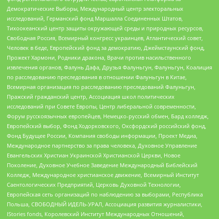
Демократические Выборы, Международный центр электоральных
исследований, Германский фонд Маршалла Соединенных Штатов,
Тихоокеанский центр защиты окружающей среды и природных ресурсов,
Свободная Россия, Всемирный конгресс украинцев, Атлантический совет,
Человек в беде, Европейский фонд за демократию, Джеймстаунский фонд,
Прожект Хармони, Родники дракона, Врачи против насильственного
извлечения органов, Фалунь Дафа, Друзья Фалуньгун, Фалуньгун, Коалиция
по расследованию преследования в отношении Фалуньгун в Китае,
Всемирная организация по расследованию преследований Фалуньгун,
Пражский гражданский центр, Ассоциация школ политических
исследований при Совете Европы, Центр либеральной современности,
Форум русскоязычных европейцев, Немецко-русский обмен, Бард колледж,
Европейский выбор, Фонд Ходорковского, Оксфордский российский фонд,
Фонд Будущее России, Компания свободы информации, Проект Медиа,
Международное партнерство за права человека, Духовное Управление
Евангельских Христиан Украинской Христианской Церкви, Новое
Поколение, Духовное Учебное Заведение Международный Библейский
Колледж, Международное христианское движение, Всемирный Институт
Саентологических Предприятий, Церковь Духовной Технологии,
Европейская сеть организаций по наблюдению за выборами, Республика
Польша, СВОБОДНЫЙ ИДЕЛЬ-УРАЛ, Ассоциация развития журналистики,
IStories fonds, Королевский Институт Международных Отношений,