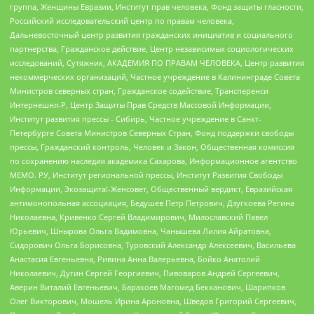
группа, Женщины Евразии, Институт прав человека, Фонд защиты гласности,
Российский исследовательский центр по правам человека,
Дальневосточный центр развития гражданских инициатив и социального
партнерства, Гражданское действие, Центр независимых социологических
исследований, Сутяжник, АКАДЕМИЯ ПО ПРАВАМ ЧЕЛОВЕКА, Центр развития
некоммерческих организаций, Частное учреждение в Калининграде Совета
Министров северных стран, Гражданское содействие, Трансперенси
Интернешнл-Р, Центр Защиты Прав Средств Массовой Информации,
Институт развития прессы - Сибирь, Частное учреждение в Санкт-
Петербурге Совета Министров Северных Стран, Фонд поддержки свободы
прессы, Гражданский контроль, Человек и Закон, Общественная комиссия
по сохранению наследия академика Сахарова, Информационное агентство
МЕМО. РУ, Институт региональной прессы, Институт Развития Свободы
Информации, Экозащита!-Женсовет, Общественный вердикт, Евразийская
антимонопольная ассоциация, Бедушев Петр Петрович, Дзугкоева Регина
Николаевна, Кривенко Сергей Владимирович, Милославский Павел
Юрьевич, Шнырова Ольга Вадимовна, Чанышева Лилия Айратовна,
Сидорович Ольга Борисовна, Туровский Александр Алексеевич, Васильева
Анастасия Евгеньевна, Ривина Анна Валерьевна, Бойко Анатолий
Николаевич, Дугин Сергей Георгиевич, Пивоваров Андрей Сергеевич,
Аверин Виталий Евгеньевич, Барахоев Магомед Бекханович, Шарипков
Олег Викторович, Мошель Ирина Ароновна, Шведов Григорий Сергеевич,