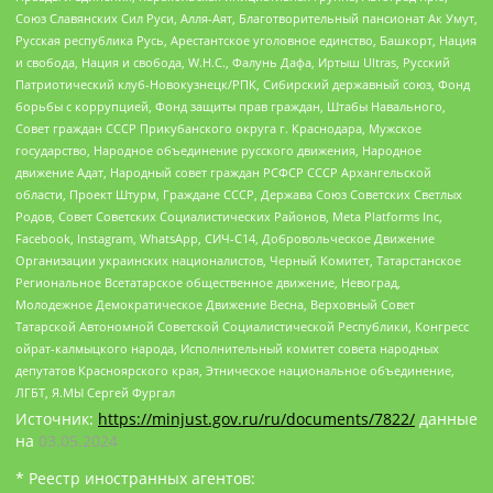
Союз Славянских Сил Руси, Алля-Аят, Благотворительный пансионат Ак Умут,
Русская республика Русь, Арестантское уголовное единство, Башкорт, Нация
и свобода, Нация и свобода, W.H.С., Фалунь Дафа, Иртыш Ultras, Русский
Патриотический клуб-Новокузнецк/РПК, Сибирский державный союз, Фонд
борьбы с коррупцией, Фонд защиты прав граждан, Штабы Навального,
Совет граждан СССР Прикубанского округа г. Краснодара, Мужское
государство, Народное объединение русского движения, Народное
движение Адат, Народный совет граждан РСФСР СССР Архангельской
области, Проект Штурм, Граждане СССР, Держава Союз Советских Светлых
Родов, Совет Советских Социалистических Районов, Meta Platforms Inc,
Facebook, Instagram, WhatsApp, СИЧ-С14, Добровольческое Движение
Организации украинских националистов, Черный Комитет, Татарстанское
Региональное Всетатарское общественное движение, Невоград,
Молодежное Демократическое Движение Весна, Верховный Совет
Татарской Автономной Советской Социалистической Республики, Конгресс
ойрат-калмыцкого народа, Исполнительный комитет совета народных
депутатов Красноярского края, Этническое национальное объединение,
ЛГБТ, Я.МЫ Сергей Фургал
Источник:
https://minjust.gov.ru/ru/documents/7822/
данные
на
03.05.2024
* Реестр иностранных агентов: