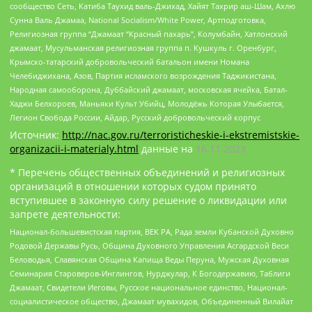
сообщество Сеть, Катиба Таухид валь-Джихад, Хайят Тахрир аш-Шам, Ахлю
Сунна Валь Джамаа, National Socialism/White Power, Артподготовка,
Религиозная группа “Джамаат “Красный пахарь”, Колумбайн, Хатлонский
джамаат, Мусульманская религиозная группа п. Кушкуль г. Оренбург,
Крымско-татарский добровольческий батальон имени Номана
Челебиджихана, Азов, Партия исламского возрождения Таджикистана,
Народная самооборона, Дуббайский джамаат, московская ячейка, Батал-
Хаджи Белхороев, Маньяки Культ Убийц, Молодёжь Которая Улыбается,
Легион Свобода России, Айдар, Русский добровольческий корпус
Источник:
http://nac.gov.ru/terroristicheskie-i-ekstremistskie-
organizacii-i-materialy.html
данные на
16.11.2023
* Перечень общественных объединений и религиозных
организаций в отношении которых судом принято
вступившее в законную силу решение о ликвидации или
запрете деятельности:
Национал-большевистская партия, ВЕК РА, Рада земли Кубанской Духовно
Родовой Державы Русь, Община Духовного Управления Асгардской Веси
Беловодья, Славянская Община Капища Веды Перуна, Мужская Духовная
Семинария Староверов-Инглингов, Нурджулар, К Богодержавию, Таблиги
Джамаат, Свидетели Иеговы, Русское национальное единство, Национал-
социалистическое общество, Джамаат мувахидов, Объединенный Вилайат