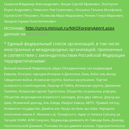
Смирнов Владимир Александрович, Вицин Сергей Ефимович, Золотухин
Борис Андреевич, Левинсон Лев Семенович, Локшина Татьяна Иосифовна,
Орлов Олег Петрович, Полякова Мара Федоровна, Резник Генри Маркович,
Захаров Герман Константинович
Источник:
http://unro.minjust.ru/NKOForeignAgent.aspx
данные на
24.03.2022
* Единый федеральный список организаций, в том числе
иностранных и международных организаций, признанных
в соответствии с законодательством Российской Федерации
террористическими:
Высший военный Маджлисуль Шура Объединенных сил моджахедов
Кавказа, Конгресс народов Ичкерии и Дагестана, База, Асбат аль-Ансар,
Священная война, Исламская группа, Братья-мусульмане, Партия
исламского освобождения, Лашкар-И-Тайба, Исламская группа, Движение
Талибан, Исламская партия Туркестана, Общество социальных реформ,
Общество возрождения исламского наследия, Дом двух святых, Джунд аш-
Шам, Исламский джихад, Аль-Каида, Имарат Кавказ, АБТО, Правый сектор,
Исламское государство, Джабха аль-Нусра ли-Ахль аш-Шам, Народное
ополчение имени К. Минина и Д. Пожарского, Аджр от Аллаха Субхану уа
Тагьаля SHAM, АУМ Синрике, Муджахеды джамаата Ат-Тавхида Валь-Джихад,
Чистопольский Джамаат, Рохнамо ба суи давлати исломи, Террористическое