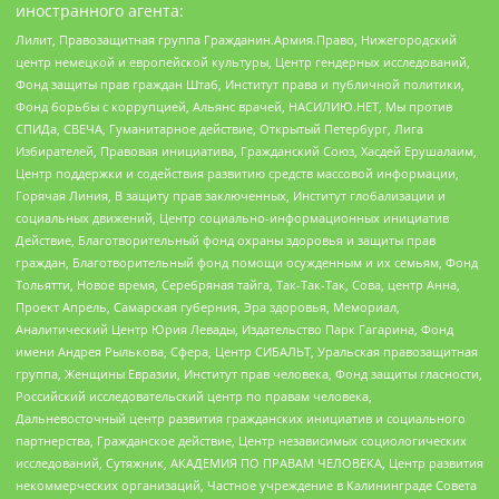
иностранного агента:
Лилит, Правозащитная группа Гражданин.Армия.Право, Нижегородский
центр немецкой и европейской культуры, Центр гендерных исследований,
Фонд защиты прав граждан Штаб, Институт права и публичной политики,
Фонд борьбы с коррупцией, Альянс врачей, НАСИЛИЮ.НЕТ, Мы против
СПИДа, СВЕЧА, Гуманитарное действие, Открытый Петербург, Лига
Избирателей, Правовая инициатива, Гражданский Союз, Хасдей Ерушалаим,
Центр поддержки и содействия развитию средств массовой информации,
Горячая Линия, В защиту прав заключенных, Институт глобализации и
социальных движений, Центр социально-информационных инициатив
Действие, Благотворительный фонд охраны здоровья и защиты прав
граждан, Благотворительный фонд помощи осужденным и их семьям, Фонд
Тольятти, Новое время, Серебряная тайга, Так-Так-Так, Сова, центр Анна,
Проект Апрель, Самарская губерния, Эра здоровья, Мемориал,
Аналитический Центр Юрия Левады, Издательство Парк Гагарина, Фонд
имени Андрея Рылькова, Сфера, Центр СИБАЛЬТ, Уральская правозащитная
группа, Женщины Евразии, Институт прав человека, Фонд защиты гласности,
Российский исследовательский центр по правам человека,
Дальневосточный центр развития гражданских инициатив и социального
партнерства, Гражданское действие, Центр независимых социологических
исследований, Сутяжник, АКАДЕМИЯ ПО ПРАВАМ ЧЕЛОВЕКА, Центр развития
некоммерческих организаций, Частное учреждение в Калининграде Совета