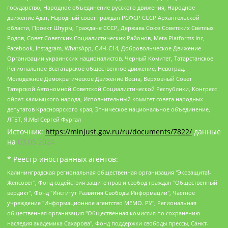
государство, Народное объединение русского движения, Народное
движение Адат, Народный совет граждан РСФСР СССР Архангельской
области, Проект Штурм, Граждане СССР, Держава Союз Советских Светлых
Родов, Совет Советских Социалистических Районов, Meta Platforms Inc,
Facebook, Instagram, WhatsApp, СИЧ-С14, Добровольческое Движение
Организации украинских националистов, Черный Комитет, Татарстанское
Региональное Всетатарское общественное движение, Невоград,
Молодежное Демократическое Движение Весна, Верховный Совет
Татарской Автономной Советской Социалистической Республики, Конгресс
ойрат-калмыцкого народа, Исполнительный комитет совета народных
депутатов Красноярского края, Этническое национальное объединение,
ЛГБТ, Я.МЫ Сергей Фургал
Источник:
https://minjust.gov.ru/ru/documents/7822/
данные
на
03.05.2024
* Реестр иностранных агентов:
Калининградская региональная общественная организация "Экозащита!-Женсовет", Фонд содействия защите прав и свобод граждан "Общественный вердикт", Фонд "Институт Развития Свободы Информации", Частное учреждение "Информационное агентство МЕМО. РУ", Региональная общественная организация "Общественная комиссия по сохранению наследия академика Сахарова", Фонд поддержки свободы прессы, Санкт-Петербургская общественная правозащитная организация "Гражданский контроль", Межрегиональная общественная организация "Информационно-просветительский центр "Мемориал", Региональный Фонд "Центр Защиты Прав Средств Массовой Информации", с 05.12.2023 Фонд "Центр Защиты Прав Средств массовой информации", Региональная общественная благотворительная организация помощи беженцам и мигрантам "Гражданское содействие", Негосударственное образовательное учреждение дополнительного профессионального образования (повышение квалификации) специалистов "АКАДЕМИЯ ПО ПРАВАМ ЧЕЛОВЕКА", Свердловская региональная общественная организация "Сутяжник", Автономная некоммерческая организация "Центр независимых социологических исследований", Союз общественных объединений "Российский исследовательский центр по правам человека", Региональное общественное учреждение научно-информационный центр "МЕМОРИАЛ", Некоммерческая организация "Фонд защиты гласности", Автономная некоммерческая организация "Институт прав человека", Городская общественная организация "Екатеринбургское общество "МЕМОРИАЛ", Городская общественная организация "Рязанское историко-просветительское и правозащитное общество "Мемориал" (Рязанский Мемориал), Челябинский региональный орган общественной самодеятельности – женское общественное объединение "Женщины Евразии", Челябинский региональный орган общественной самодеятельности "Уральская правозащитная группа", Фонд содействия защите здоровья и социальной справедливости имени Андрея Рылькова, Автономная Некоммерческая Организация "Аналитический Центр Юрия Левады", Автономная некоммерческая организация социальной поддержки населения "Проект Апрель", Региональная общественная организация помощи женщинам и детям, находящимся в кризисной ситуации "Информационно-методический центр "Анна", Фонд содействия развитию массовых коммуникаций и правовому просвещению "Так-так-Так", Фонд содействия устойчивому развитию "Серебряная тайга", Свердловский региональный общественный фонд социальных проектов "Новое время", "Idel.Реалии", Кавказ.Реалии, Крым.Реалии, Телеканал Настоящее Время, Татаро-башкирская служба Радио Свобода (Azatliq Radiosi), Радио Свободная Европа/Радио Свобода (PCE/PC), "Сибирь.Реалии", "Фактограф", Благотворительный фонд помощи осужденным и их семьям, Автономная некоммерческая организация "Институт глобализации и социальных движений", Фонд "В защиту прав заключенных", Частное учреждение "Центр поддержки и содействия развитию средств массовой информации", Пензенский региональный общественный благотворительный фонд "Гражданский союз", "Север.Реалии", Некоммерческая организация Фонд "Правовая инициатива", Общество с ограниченной ответственностью "Радио Свободная Европа/Радио Свобода", Чешское информационное агентство "MEDIUM-ORIENT", Красноярская региональная общественная организация "Мы против СПИДа", Камалягин Денис Николаевич, Маркелов Сергей Евгеньевич, Пономарев Лев Александрович, Савицкая Людмила Алексеевна, Автономная некоммерческая организация "Центр по работе с проблемой насилия "НАСИЛИЮ.НЕТ", Межрегиональный профессиональный союз работников здравоохранения "Альянс врачей", Юридическое лицо, зарегистрированное в Латвийской Республике, SIA "Medusa Project" (регистрационный номер 40103797863, дата регистрации 10.06.2014), Некоммерческая организация "Фонд по борьбе с коррупцией", Автономная некоммерческая организация "Институт права и публичной политики", Баданин Роман Сергеевич, Гликин Максим Александрович, Железнова Мария Михайловна, Лукьянова Юлия Сергеевна, Маетная Елизавета Витальевна, Маняхин Петр Борисович, Чуракова Ольга Владимировна, Ярош Юлия Петровна, Юридическое лицо "The Insider SIA", зарегистрированное в Риге, Латвийская Республика (дата регистрации 26.06.2015), являющееся администратором доменного имени интернет-издания "The Insider SIA", https://theins.ru, Постернак Алексей Евгеньевич, Рубин Михаил Аркадьевич, Анин Роман Александрович, Юридическое лицо Istories fonds, зарегистрированное в Латвийской Республике (регистрационный номер 50008295751, дата регистрации 24.02.2020), Великовский Дмитрий Александрович, Долинина Ирина Николаевна, Мароховская Алеся Алексеевна, Шлейнов Роман Юрьевич, Шмагун Олеся Валентиновна, Общество с ограниченной ответственностью "Альтаир 2021", Общество с ограниченной ответственностью "Вега 2021", Общество с ограниченной ответственностью "Главный редактор 2021", Общество с ограниченной ответственностью "Ромашки монолит", Важенков Артем Валерьевич, Ивановская областная общественная организация "Центр гендерных исследований", Гурман Юрий Альбертович, Медиапроект "ОВД-Инфо", Егоров Владимир Владимирович, Жилинский Владимир Александрович, Общество с ограниченной ответственностью "ЗП", Иванова София Юрьевна, Карезина Инна Павловна, Кильтау Екатерина Викторовна, Петров Алексей Викторович, Пискунов Сергей Евгеньевич, Смирнов Сергей Сергеевич, Тихонов Михаил Сергеевич, Общество с ограниченной ответственностью "ЖУРНАЛИСТ-ИНОСТРАННЫЙ АГЕНТ", Арапова Галина Юрьевна, Вольтская Татьяна Анатольевна, Американская компания "Mason G.E.S. Anonymous Foundation" (США), являющаяся владельцем интернет-издания https://mnews.world/, Компания "Stichting Bellingcat", зарегистрированная в Нидерландах (дата регистрации 11.07.2018), Захаров Андрей Вячеславович, Клепиковская Екатерина Дмитриевна, Общество с ограниченной ответственностью "МЕМО", Перл Роман Александрович, Симонов Евгений Алексеевич, Соловьева Елена Анатольевна, Сотников Даниил Владимирович, Сурначева Елизавета Дмитриевна, Автономная некоммерческая организация по защите прав человека и информированию населения "Якутия – Наше Мнение", Общество с ограниченной ответственностью "Москоу диджитал медиа", с 26.01.2023 Общество с ограниченной ответственностью "Чайка Белые сады", Ветошкина Валерия Валерьевна, Заговора Максим Александрович, Межрегиональное общественное движение "Российская ЛГБТ - сеть", Оленичев Максим Владимирович, Павлов Иван Юрьевич, Скворцова Елена Сергеевна, Общество с ограниченной ответственностью "Как бы инагент", Кочетков Игорь Викторович, Общество с ограниченной ответственностью "Честные выборы", Еланчик Олег Александрович, Общество с ограниченной ответственностью "Нобелевский призыв", Гималова Регина Эмилевна, Григорьев Андрей Валерьевич, Григорьева Алина Александровна, Ассоциация по содействию защите прав призывников, альтернативнослужащих и военнослужащих "Правозащитная группа "Гражданин.Армия.Право", Хисамова Регина Фаритовна, Автономная некоммерческая организация по реализации социально-правовых программ "Лилит", Дальневосточное общественное движение "Маяк", Санкт-Петербургская ЛГБТ-инициативная группа "Выход", Инициативная группа ЛГБТ+ "Реверс", Алексеев Андрей Викторович, Бекбулатова Таисия Львовна, Беляев Иван Михайлович, Владыкина Елена Сергеевна, Гельман Марат Александрович, Никульшина Вероника Юрьевна, Толоконникова Надежда Андреевна, Шендерович Виктор Анатольевич, Общество с ограниченной ответственностью "Данное сообщение", Общество с ограниченной ответственностью Издательский дом "Новая глава", Айнбиндер Александра Александровна, Московский комьюнити-центр для ЛГБТ+инициатив, Благотворительный фонд развития филантропии, Deutsche Welle (Германия, Kurt-Schumacher-Strasse 3, 53113 Bonn), Борзунова Мария Михайловна, Воробьев Виктор Викторович, Голубева Анна Львовна, Константинова Алла Михайловна, Малкова Ирина Владимировна, Мурадов Мурад Абдулгалимович, Осетинская Елизавета Николаевна, Понасенков Евгений Николаевич, Ганапольский Матвей Юрьевич, Киселев Евгений Алексеевич, Борухович Ирина Григорьевна, Дремин Иван Тимофеевич, Дубровский Дмитрий Викторович, Красноярская региональная общественная организация поддержки и развития альтернативных образовательных технологий и межкультурных коммуникаций "ИНТЕРРА", Маяковская Екатерина Алексеевна, Фейгин Марк Захарович, Филимонов Андрей Викторович, Дзугкоева Регина Николаевна, Доброхотов Роман Александрович, Дудь Юрий Александрович, Елкин Сергей Владимирович, Кругликов Кирилл Игоревич, Сабунаева Мария Леонидовна, Семенов Алексей Владимирович, Шаинян Карен Багратович, Шульман Екатерина Михайловна, Асафьев Артур Валерьевич, Вахштайн Виктор Семенович, Венедиктов Алексей Алексеевич, Лушникова Екатерина Евгеньевна, Волков Леонид Михайлович, Невзоров Александр Глебович, Пархоменко Сергей Борисович, Сироткин Ярослав Николаевич, Кара-Мурза Владимир Владимирович, Баранова Наталья Владимировна, Гозман Леонид Яковлевич, Кагарлицкий Борис Юльевич, Климарев Михаил Валерьевич, Милов Владимир Станиславович, Автономная некоммерческая организация Краснодарский центр современного искусства "Типография", Моргенштерн Алишер Тагирович, Соболь Любовь Эдуардовна, Общество с ограниченной ответственностью "ЛИЗА НОРМ", Каспаров Гарри Кимович, Ходорковский Михаил Борисович, Общество с ограниченной ответственностью "Апрельские тезисы", Данилович Ирина Брониславовна, Кашин Олег Владимирович, Петров Николай Владимирович, Пивоваров Алексей Владимирович, Соколов Михаил Владимирович, Цветкова Юлия Владимировна, Чичваркин Евгений Александрович, Комитет против пыток/Команда против пыток, Общество с ограниченной ответственностью "Первый научный", Общество с ограниченной ответственностью "Вертолет и ко", Белоцерковская Вероника Борисовна, Кац Максим Евгеньевич, Лазарева Татьяна Юрьевна, Шаведдинов Руслан Табризович, Яшин Илья Валерьевич, Общество с ограниченной ответственностью "Иноагент ААВ", Алешковский Дмитрий Петрович, Альбац Евгения Марковна, Быков Дмитрий Львович, Галямина Юлия Евгеньевна, Лойко Сергей Леонидович, Мартынов Кирилл Константинович, Медведев Сергей Александрович, Крашенинников Федор Геннадиевич, Гордеева Катерина Вл