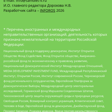
E-mail: info@samolet-v.ru
И.О. главного редактора Дорохова Н.В.
Разработчик сайта –
INFOROS
2026
* Перечень иностранных и международных
неправительственных организаций, деятельность которых
признана нежелательной на территории Российской
Федерации:
Национальный фонд в поддержку демократии, Институт Открытое
Общество Фонд Содействия, Фонд Открытое общество, Американо-
российский фонд по экономическому и правовому развитию,
Национальный Демократический Институт Международных Отношений,
MEDIA DEVELOPMENT INVESTMENT FUND, Международный Республиканский
Институт, Открытая Россия, Институт современной России, Черноморский
фонд регионального сотрудничества, Европейская Платформа за
Демократические Выборы, Международный центр электоральных
исследований, Германский фонд Маршалла Соединенных Штатов,
Тихоокеанский центр защиты окружающей среды и природных ресурсов,
Свободная Россия, Всемирный конгресс украинцев, Атлантический совет,
Человек в беде, Европейский фонд за демократию, Джеймстаунский фонд,
Прожект Хармони, Родники дракона, Врачи против насильственного