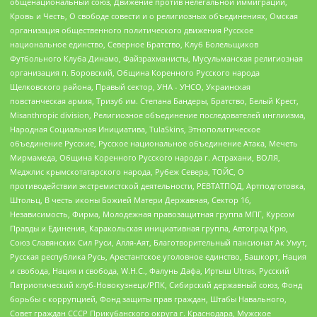
общенациональный союз, Движение против нелегальной иммиграции,
Кровь и Честь, О свободе совести и о религиозных объединениях, Омская
организация общественного политического движения Русское
национальное единство, Северное Братство, Клуб Болельщиков
Футбольного Клуба Динамо, Файзрахманисты, Мусульманская религиозная
организация п. Боровский, Община Коренного Русского народа
Щелковского района, Правый сектор, УНА - УНСО, Украинская
повстанческая армия, Тризуб им. Степана Бандеры, Братство, Белый Крест,
Misanthropic division, Религиозное объединение последователей инглиизма,
Народная Социальная Инициатива, TulaSkins, Этнополитическое
объединение Русские, Русское национальное объединение Атака, Мечеть
Мирмамеда, Община Коренного Русского народа г. Астрахани, ВОЛЯ,
Меджлис крымскотатарского народа, Рубеж Севера, ТОЙС, О
противодействии экстремистской деятельности, РЕВТАТПОД, Артподготовка,
Штольц, В честь иконы Божией Матери Державная, Сектор 16,
Независимость, Фирма, Молодежная правозащитная группа МПГ, Курсом
Правды и Единения, Каракольская инициативная группа, Автоград Крю,
Союз Славянских Сил Руси, Алля-Аят, Благотворительный пансионат Ак Умут,
Русская республика Русь, Арестантское уголовное единство, Башкорт, Нация
и свобода, Нация и свобода, W.H.С., Фалунь Дафа, Иртыш Ultras, Русский
Патриотический клуб-Новокузнецк/РПК, Сибирский державный союз, Фонд
борьбы с коррупцией, Фонд защиты прав граждан, Штабы Навального,
Совет граждан СССР Прикубанского округа г. Краснодара, Мужское