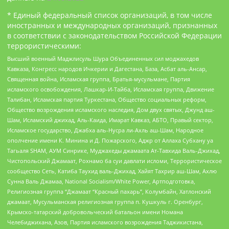
* Единый федеральный список организаций, в том числе
иностранных и международных организаций, признанных
в соответствии с законодательством Российской Федерации
террористическими:
Высший военный Маджлисуль Шура Объединенных сил моджахедов
Кавказа, Конгресс народов Ичкерии и Дагестана, База, Асбат аль-Ансар,
Священная война, Исламская группа, Братья-мусульмане, Партия
исламского освобождения, Лашкар-И-Тайба, Исламская группа, Движение
Талибан, Исламская партия Туркестана, Общество социальных реформ,
Общество возрождения исламского наследия, Дом двух святых, Джунд аш-
Шам, Исламский джихад, Аль-Каида, Имарат Кавказ, АБТО, Правый сектор,
Исламское государство, Джабха аль-Нусра ли-Ахль аш-Шам, Народное
ополчение имени К. Минина и Д. Пожарского, Аджр от Аллаха Субхану уа
Тагьаля SHAM, АУМ Синрике, Муджахеды джамаата Ат-Тавхида Валь-Джихад,
Чистопольский Джамаат, Рохнамо ба суи давлати исломи, Террористическое
сообщество Сеть, Катиба Таухид валь-Джихад, Хайят Тахрир аш-Шам, Ахлю
Сунна Валь Джамаа, National Socialism/White Power, Артподготовка,
Религиозная группа “Джамаат “Красный пахарь”, Колумбайн, Хатлонский
джамаат, Мусульманская религиозная группа п. Кушкуль г. Оренбург,
Крымско-татарский добровольческий батальон имени Номана
Челебиджихана, Азов, Партия исламского возрождения Таджикистана,