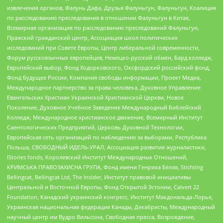
извлечения органов, Фалунь Дафа, Друзья Фалуньгун, Фалуньгун, Коалиция
по расследованию преследования в отношении Фалуньгун в Китае,
Всемирная организация по расследованию преследований Фалуньгун,
Пражский гражданский центр, Ассоциация школ политических
исследований при Совете Европы, Центр либеральной современности,
Форум русскоязычных европейцев, Немецко-русский обмен, Бард колледж,
Европейский выбор, Фонд Ходорковского, Оксфордский российский фонд,
Фонд Будущее России, Компания свободы информации, Проект Медиа,
Международное партнерство за права человека, Духовное Управление
Евангельских Христиан Украинской Христианской Церкви, Новое
Поколение, Духовное Учебное Заведение Международный Библейский
Колледж, Международное христианское движение, Всемирный Институт
Саентологических Предприятий, Церковь Духовной Технологии,
Европейская сеть организаций по наблюдению за выборами, Республика
Польша, СВОБОДНЫЙ ИДЕЛЬ-УРАЛ, Ассоциация развития журналистики,
IStories fonds, Королевский Институт Международных Отношений,
КРИМСЬКА ПРАВОЗАХИСНА ГРУПА, Фонд имени Генриха Бёлля, Stichting
Bellingcat, Bellingcat Ltd, The Insider, Институт правовой инициативы
Центральной и Восточной Европы, Фонд Открытой Эстонии, Calvert 22
Foundation, Канадский украинский конгресс, Институт Макдональда-Лорье,
Украинская национальная федерация Канады, Декабристы, Международный
научный центр им Вудро Вильсона, Свободная пресса, Возрождение,