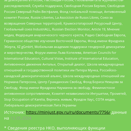
расследователей, Служба поддержки, Свободная Россия Берлин, Свободная
Россия Северный Рейн-Вестфалия, Фонд глобальной помощи, Антивоенный
комитет России, Russie-Libertes, La Asocicion de Rusos Libres, Союз за
возвращение Северных территорий, Крымскотатарский Ресурсный Центр,
Глобальный союз IndustriALL, Russian Election Monitor, Article 19, Мнение
медиа, Федерация анархического черного креста, Радио Свободная Европа,
Германское общество изучения Восточной Европы, Фонд имени Фридриха
Эберта, XZ gGmbH, Мобильная академия поддержки гендерной демократии
и миротворчества, Форум имени Льва Копелева, American Councils for
International Education, Cultural Vistas, Institute of International Education,
Антивоенное движение Антальи, Открытый диалог, Школа международных
отношений и государственной политики им Питера Мунка, Российско-
канадский демократический альянс, Школа международных отношений им
Нормана Патерсона, Центр Гражданских Свобод, Фонд Бориса Немцова за
Свободу, Фонд имени Фридриха Науманна за свободу, Феминистское
антивоенное сопротивление, Комитет независимости Ингушетии, Прометей,
Stop Occupation of Karelia, Вернись живым, Фридом Хаус, СОТА медиа,
Либерально-демократическая Лига Украины
Источник:
https://minjust.gov.ru/ru/documents/7756/
данные
на
13.05.2024
* Сведения реестра НКО, выполняющих функции