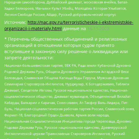
Народная самооборона, Дуббайский джамаат, московская ячейка, Батал-
Хаджи Белхороев, Маньяки Культ Убийц, Молодёжь Которая Улыбается,
Легион Свобода России, Айдар, Русский добровольческий корпус
Источник:
http://nac.gov.ru/terroristicheskie-i-ekstremistskie-
organizacii-i-materialy.html
данные на
16.11.2023
* Перечень общественных объединений и религиозных
организаций в отношении которых судом принято
вступившее в законную силу решение о ликвидации или
запрете деятельности:
Национал-большевистская партия, ВЕК РА, Рада земли Кубанской Духовно
Родовой Державы Русь, Община Духовного Управления Асгардской Веси
Беловодья, Славянская Община Капища Веды Перуна, Мужская Духовная
Семинария Староверов-Инглингов, Нурджулар, К Богодержавию, Таблиги
Джамаат, Свидетели Иеговы, Русское национальное единство, Национал-
социалистическое общество, Джамаат мувахидов, Объединенный Вилайат
Кабарды, Балкарии и Карачая, Союз славян, Ат-Такфир Валь-Хиджра, Пит
Буль, Национал-социалистическая рабочая партия России, Славянский союз,
Формат-18, Благородный Орден Дьявола, Армия воли народа,
Национальная Социалистическая Инициатива города Череповца, Духовно-
Родовая Держава Русь, Русское национальное единство, Древнерусской
Инглистической церкви Православных Староверов-Инглингов, Русский