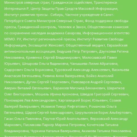
Министров северных стран, Гражданское содействие, Трансперенси
Интернешнл-Р, Центр Защиты Прав Средств Массовой Информации,
Институт развития прессы - Сибирь, Частное учреждение в Санкт-
Петербурге Совета Министров Северных Стран, Фонд поддержки свободы
прессы, Гражданский контроль, Человек и Закон, Общественная комиссия
по сохранению наследия академика Сахарова, Информационное агентство
МЕМО. РУ, Институт региональной прессы, Институт Развития Свободы
Информации, Экозащита!-Женсовет, Общественный вердикт, Евразийская
антимонопольная ассоциация, Бедушев Петр Петрович, Дзугкоева Регина
Николаевна, Кривенко Сергей Владимирович, Милославский Павел
Юрьевич, Шнырова Ольга Вадимовна, Чанышева Лилия Айратовна,
Сидорович Ольга Борисовна, Туровский Александр Алексеевич, Васильева
Анастасия Евгеньевна, Ривина Анна Валерьевна, Бойко Анатолий
Николаевич, Дугин Сергей Георгиевич, Пивоваров Андрей Сергеевич,
Аверин Виталий Евгеньевич, Барахоев Магомед Бекханович, Шарипков
Олег Викторович, Мошель Ирина Ароновна, Шведов Григорий Сергеевич,
Пономарев Лев Александрович, Каргалицкий Борис Юльевич, Созаев
Валерий Валерьевич, Исламов Тимур Рифгатович, Романова Ольга
Евгеньевна, Щаров Сергей Алексадрович, Цирульников Борис Альбертович,
Гасан Ольга Павловна, Паутов Юрий Анатольевич, Верховский Александр
Маркович, Пислакова-Паркер Марина Петровна, Кочеткова Татьяна
Владимировна, Чуркина Наталья Валерьевна, Акимова Татьяна Николаевна,
Золотарева Екатерина Александровна, Рачинский Ян Збигневич, Жемкова