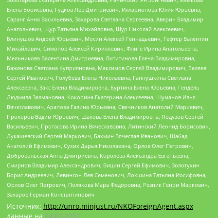
Елена Борисовна, Гудков Лев Дмитриевич, Илларионова Юлия Юрьевна,
Саранг Анна Васильевна, Захарова Светлана Сергеевна, Аверин Владимир
Анатольевич, Щур Татьяна Михайловна, Щур Николай Алексеевич,
Блинушов Андрей Юрьевич, Мосин Алексей Геннадьевич, Гефтер Валентин
Михайлович, Симонов Алексей Кириллович, Флиге Ирина Анатольевна,
Мельникова Валентина Дмитриевна, Вититинова Елена Владимировна,
Баженова Светлана Куприяновна, Максимов Сергей Владимирович, Беляев
Сергей Иванович, Голубева Елена Николаевна, Ганнушкина Светлана
Алексеевна, Закс Елена Владимировна, Буртина Елена Юрьевна, Гендель
Людмила Залмановна, Кокорина Екатерина Алексеевна, Шуманов Илья
Вячеславович, Арапова Галина Юрьевна, Свечников Анатолий Мариевич,
Прохоров Вадим Юрьевич, Шахова Елена Владимировна, Подузов Сергей
Васильевич, Протасова Ирина Вячеславовна, Литинский Леонид Борисович,
Лукашевский Сергей Маркович, Бахмин Вячеслав Иванович, Шабад
Анатолий Ефимович, Сухих Дарья Николаевна, Орлов Олег Петрович,
Добровольская Анна Дмитриевна, Королева Александра Евгеньевна,
Смирнов Владимир Александрович, Вицин Сергей Ефимович, Золотухин
Борис Андреевич, Левинсон Лев Семенович, Локшина Татьяна Иосифовна,
Орлов Олег Петрович, Полякова Мара Федоровна, Резник Генри Маркович,
Захаров Герман Константинович
Источник:
http://unro.minjust.ru/NKOForeignAgent.aspx
данные на
24.03.2022