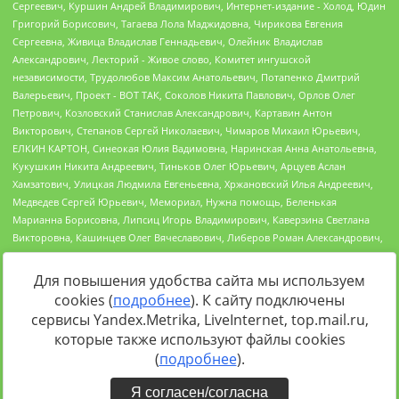
Для повышения удобства сайта мы используем
cookies (
подробнее
). К сайту подключены
Источник:
https://minjust.gov.ru/uploaded/files/reestr-
сервисы Yandex.Metrika, LiveInternet, top.mail.ru,
inostrannyih-agentov-22-03-2024.pdf
данные на
22.03.2024
которые также используют файлы cookies
(
подробнее
).
Я согласен/согласна