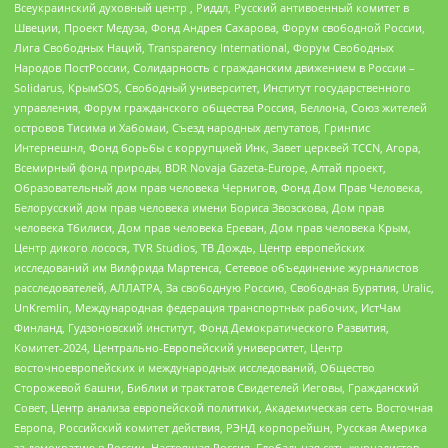
Всеукраинский духовный центр , Риддл, Русский антивоенный комитет в
Швеции, Проект Медуза, Фонд Андрея Сахарова, Форум свободной России,
Лига Свободных Наций, Transparеncy International, Форум Свободных
Народов ПостРоссии, Солидарность с гражданским движением в России –
Solidarus, КрымSOS, Свободный университет, Институт государственного
управления, Форум гражданского общества Россия, Беллона, Союз жителей
островов Тисима и Хабомаи, Съезд народных депутатов, Гринпис
Интернешнл, Фонд борьбы с коррупцией Инк, Завет церквей TCCN, Агора,
Всемирный фонд природы, BDR Novaja Gazeta-Europe, Алтай проект,
Образовательный дом прав человека Чернигов, Фонд Дом Прав Человека,
Белорусский дом прав человека имени Бориса Звозскова, Дом прав
человека Тбилиси, Дом прав человека Ереван, Дом прав человека Крым,
Центр дикого лосося, TVR Studios, ТВ Дождь, Центр европейских
исследований им Вилфрида Мартенса, Сетевое объединение журналистов
расследователей, АЛЛАТРА, За свободную Россию, Свободная Бурятия, Uralic,
UnKremlin, Международная федерация транспортных рабочих, ИстЧам
Финланд, Гудзоновский институт, Фонд Демократического Развития,
Комитет-2024, Центрально-Европейский университет, Центр
восточноевропейских и международных исследований, Общество
Сторожевой башни, Библии и трактатов Свидетелей Иеговы, Гражданский
Совет, Центр анализа европейской политики, Академическая сеть Восточная
Европа, Российский комитет действия, РЭНД корпорейшн, Русская Америка
за демократию в России, Настоящая Россия, Глобальная сеть журналистов-