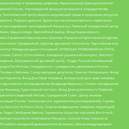
кономическому и правовому развитию, Национальный Демократический
менной России, Черноморский фонд регионального сотрудничества,
, Тихоокеанский центр защиты окружающей среды и природных ресурсов,
 Хармони, Родники дракона, Врачи против насильственного извлечения
по расследованию преследований Фалуньгун, Пражский гражданский центр,
бмен, Бард колледж, Европейский выбор, Фонд Ходорковского,
ное Управление Евангельских Христиан Украинской Христианской Церкви,
огических Предприятий, Церковь Духовной Технологии, Европейская сеть
ий Институт Международных Отношений, КРИМСЬКА ПРАВОЗАХИСНА ГРУПА,
стонии, Calvert 22 Foundation, Канадский украинский конгресс, Институт
ждение, Всеукраинский духовный центр , Риддл, Русский антивоенный
ародов ПостРоссии, Солидарность с гражданским движением в России –
в Тисима и Хабомаи, Съезд народных депутатов, Гринпис Интернешнл, Фонд
ека Чернигов, Фонд Дом Прав Человека, Белорусский дом прав человека
нтр европейских исследований им Вилфрида Мартенса, Сетевое объединение
Чам Финланд, Гудзоновский институт, Фонд Демократического Развития,
актатов Свидетелей Иеговы, Гражданский Совет, Центр анализа
астоящая Россия, Глобальная сеть журналистов-расследователей, Служба
a Asocicion de Rusos Libres, Союз за возвращение Северных территорий,
еста, Радио Свободная Европа, Германское общество изучения Восточной
ouncils for International Education, Cultural Vistas, Institute of
, Российско-канадский демократический альянс, Школа международных