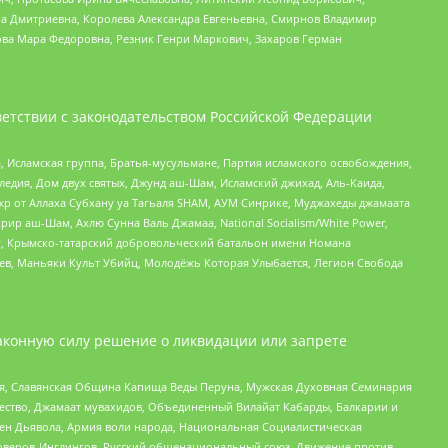
а Дмитриевна, Королева Александра Евгеньевна, Смирнов Владимир
ова Мара Федоровна, Резник Генри Маркович, Захаров Герман
етствии с законодательством Российской Федерации
 Исламская группа, Братья-мусульмане, Партия исламского освобождения,
едия, Дом двух святых, Джунд аш-Шам, Исламский джихад, Аль-Каида,
жр от Аллаха Субхану уа Тагьаля SHAM, АУМ Синрике, Муджахеды джамаата
рир аш-Шам, Ахлю Сунна Валь Джамаа, National Socialism/White Power,
рг, Крымско-татарский добровольческий батальон имени Номана
оев, Маньяки Культ Убийц, Молодёжь Которая Улыбается, Легион Свобода
аконную силу решение о ликвидации или запрете
ья, Славянская Община Капища Веды Перуна, Мужская Духовная Семинария
щество, Джамаат мувахидов, Объединенный Вилайат Кабарды, Балкарии и
ден Дьявола, Армия воли народа, Национальная Социалистическая
роверов-Инглингов, Русский общенациональный союз, Движение против