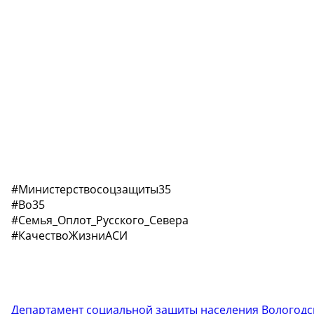
#Министерствосоцзащиты35
#Во35
#Семья_Оплот_Русского_Севера
#КачествоЖизниАСИ
Департамент социальной защиты населения Вологодс