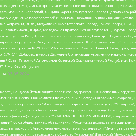
ных объединениях, Омская организация общественного политического движения Р
рганизация п. Боровский, Община Коренного Русского народа Щелковского район
гиозное объединение последователей инглиизма, Народная Социальная Инициатива,
 г. Астрахани, ВОЛЯ, Меджлис крымскотатарского народа, Рубеж Севера, ТОЙС, 
6, Независимость, Фирма, Молодежная правозащитная группа МПГ, Курсом Правд
ая республика Русь, Арестантское уголовное единство, Башкорт, Нация и свобода,
орьбы с коррупцией, Фонд защиты прав граждан, Штабы Навального, Совет гражд
ный совет граждан РСФСР СССР Архангельской области, Проект Штурм, Граждане 
tsApp, СИЧ-С14, Добровольческое Движение Организации украинских националисто
ный Совет Татарской Автономной Советской Социалистической Республики, Кон
БТ, Я.МЫ Сергей Фургал
 на
03.05.2024
мная некоммерческая организация "Центр по работе с проблемой насилия "НАСИЛИЮ.НЕТ", Межрегиональный профессиональный союз работников здравоохранения "Альянс врачей", Юридическое лицо, зарегистрированное в Латвийской Республике, SIA "Medusa Project" (регистрационный номер 40103797863, дата регистрации 10.06.2014), Некоммерческая организация "Фонд по борьбе с коррупцией", Автономная некоммерческая организация "Институт права и публичной политики", Баданин Роман Сергеевич, Гликин Максим Александрович, Железнова Мария Михайловна, Лукьянова Юлия Сергеевна, Маетная Елизавета Витальевна, Маняхин Петр Борисович, Чуракова Ольга Владимировна, Ярош Юлия Петровна, Юридическое лицо "The Insider SIA", зарегистрированное в Риге, Латвийская Республика (дата регистрации 26.06.2015), являющееся администратором доменного имени интернет-издания "The Insider SIA", https://theins.ru, Постернак Алексей Евгеньевич, Рубин Михаил Аркадьевич, Анин Роман Александрович, Юридическое лицо Istories fonds, зарегистрированное в Латвийской Республике (регистрационный номер 50008295751, дата регистрации 24.02.2020), Великовский Дмитрий Александрович, Долинина Ирина Николаевна, Мароховская Алеся Алексеевна, Шлейнов Роман Юрьевич, Шмагун Олеся Валентиновна, Общество с ограниченной ответственностью "Альтаир 2021", Общество с ограниченной ответственностью "Вега 2021", Общество с ограниченной ответственностью "Главный редактор 2021", Общество с ограниченной ответственностью "Ромашки монолит", Важенков Артем Валерьевич, Ивановская областная общественная организация "Центр гендерных исследований", Гурман Юрий Альбертович, Медиапроект "ОВД-Инфо", Егоров Владимир Владимирович, Жилинский Владимир Александрович, Общество с ограниченной ответственностью "ЗП", Иванова София Юрьевна, Карезина Инна Павловна, Кильтау Екатерина Викторовна, Петров Алексей Викторович, Пискунов Сергей Евгеньевич, Смирнов Сергей Сергеевич, Тихонов Михаил Сергеевич, Общество с ограниченной ответственностью "ЖУРНАЛИСТ-ИНОСТРАННЫЙ АГЕНТ", Арапова Галина Юрьевна, Вольтская Татьяна Анатольевна, Американская компания "Mason G.E.S. Anonymous Foundation" (США), являющаяся владельцем интернет-издания https://mnews.world/, Компания "Stichting Bellingcat", зарегистрированная в Нидерландах (дата регистрации 11.07.2018), Захаров Андрей Вячеславович, Клепиковская Екатерина Дмитриевна, Общество с ограниченной ответственностью "МЕМО", Перл Роман Александрович, Симонов Евгений Алексеевич, Соловьева Елена Анатольевна, Сотников Даниил Владимирович, Сурначева Елизавета Дмитриевна, Автономная некоммерческая организация по защите прав человека и информированию населения "Якутия – Наше Мнение", Общество с ограниченной ответственностью "Москоу диджитал медиа", с 26.01.2023 Общество с ограниченной ответственностью "Чайка Белые сады", Ветошкина Валерия Валерьевна, Заговора Максим Александрович, Межрегиональное общественное движение "Российская ЛГБТ - сеть", Оленичев Максим Владимирович, Павлов Иван Юрьевич, Скворцова Елена Сергеевна, Общество с ограниченной ответственностью "Как бы инагент", Кочетков Игорь Викторович, Общество с ограниченной ответственностью "Честные выборы", Еланчик Олег Александрович, Общество с ограниченной ответственностью "Нобелевский призыв", Гималова Регина Эмилевна, Григорьев Андрей Валерьевич, Григорьева Алина Александровна, Ассоциация по содействию защите прав призывников, альтернативнослужащих и военнослужащих "Правозащитная группа "Гражданин.Армия.Право", Хисамова Регина Фаритовна, Автономная некоммерческая организация по реализации социально-правовых программ "Лилит", Дальн