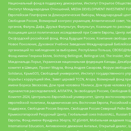
Национальный фонд в поддержку демократии, Институт Открытое Общество
Институт Международных Отношений, MEDIA DEVELOPMENT INVESTMENT FUND,
Европейская Платформа за Демократические Выборы, Международный цент
Свободная Россия, Всемирный конгресс украинцев, Атлантический совет, Ч
органов, Фалунь Дафа, Друзья Фалуньгун, Фалуньгун, Коалиция по рассле
Ассоциация школ политических исследований при Совете Европы, Центр ли
Оксфордский российский фонд, Фонд Будущее России, Компания свободы ин
Новое Поколение, Духовное Учебное Заведение Международный Библейский
организаций по наблюдению за выборами, Республика Польша, СВОБОДНЫЙ
Фонд имени Генриха Бёлля, Stichting Bellingcat, Bellingcat Ltd, The Inside
Макдональда-Лорье, Украинская национальная федерация Канады, Декабрис
комитет в Швеции, Проект Медуза, Фонд Андрея Сахарова, Форум свободной 
Solidarus, КрымSOS, Свободный университет, Институт государственного у
борьбы с коррупцией Инк, Завет церквей TCCN, Агора, Всемирный фонд при
имени Бориса Звозскова, Дом прав человека Тбилиси, Дом прав человека Ер
журналистов расследователей, АЛЛАТРА, За свободную Россию, Свободная Б
Комитет-2024, Центрально-Европейский университет, Центр восточноевроп
европейской политики, Академическая сеть Восточная Европа, Российский к
поддержки, Свободная Россия Берлин, Свободная Россия Северный Рейн-Вест
Крымскотатарский Ресурсный Центр, Глобальный союз IndustriALL, Russian E
Европы, Фонд имени Фридриха Эберта, XZ gGmbH, Мобильная академия поддержк
International Education, Антивоенное движение Антальи, Открытый диало