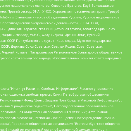
усское национальное единство, Северное Братство, Клуб Болельщиков
а, Правый сектор, УНА - УНСО, Украинская повстанческая армия, Тризуб
 TulaSkins, Этнополитическое объединение Русские, Русское национальное
О противодействии экстремистской деятельности, РЕВТАТПОД,
ы и Единения, Каракольская инициативная группа, Автоград Крю, Союз
 Нация и свобода, W.H.С., Фалунь Дафа, Иртыш Ultras, Русский
ан СССР Прикубанского округа г. Краснодара, Мужское государство,
СССР, Держава Союз Советских Светлых Родов, Совет Советских
в, Черный Комитет, Татарстанское Региональное Всетатарское общественное
гресс ойрат-калмыцкого народа, Исполнительный комитет совета народных
евосточное общественное движение "Маяк", Санкт-Петербургская ЛГБТ-инициативная группа "Выход", Инициативная группа ЛГБТ+ "Реверс", Алексеев Андрей Викторович, Бекбулатова Таисия Львовна, Беляев Иван Михайлович, Владыкина Елена Сергеевна, Гельман Марат Александрович, Никульшина Вероника Юрьевна, Толоконникова Надежда Андреевна, Шендерович Виктор Анатольевич, Общество с ограниченной ответственностью "Данное сообщение", Общество с ограниченной ответственностью Издательский дом "Новая глава", Айнбиндер Александра Александровна, Московский комьюнити-центр для ЛГБТ+инициатив, Благотворительный фонд развития филантропии, Deutsche Welle (Германия, Kurt-Schumacher-Strasse 3, 53113 Bonn), Борзунова Мария Михайловна, Воробьев Виктор Викторович, Голубева Анна Львовна, Константинова Алла Михайловна, Малкова Ирина Владимировна, Мурадов Мурад Абдулгалимович, Осетинская Елизавета Николаевна, Понасенков Евгений Николаевич, Ганапольский Матвей Юрьевич, Киселев Евгений Алексеевич, Борухович Ирина Григорьевна, Дремин Иван Тимофеевич, Дубровский Дмитрий Викторович, Красноярская региональная общественная организация поддержки и развития альтернативных образовательных технологий и межкультурных коммуникаций "ИНТЕРРА", Маяковская Екатерина Алексеевна, Фейгин Марк Захарович, Филимонов Андрей Викторович, Дзугкоева Регина Николаевна, Доброхотов Роман Александрович, Дудь Юрий Александрович, Елкин Сергей Владимирович, Кругликов Кирилл Игоревич, Сабунаева Мария Леонидовна, Семенов Алексей Владимирович, Шаинян Карен Багратович, Шульман Екатерина Михайловна, Асафьев Артур Валерьевич, Вахштайн Виктор Семенович, Венедиктов Алексей Алексеевич, Лушникова Екатерина Евгеньевна, Волков Леонид Михайлович, Невзоров Александр Глебович, Пархоменко Сергей Борисович, Сироткин Ярослав Николаевич, Кара-Мурза Владимир Владимирович, Баранова Наталья Владимировна, Гозман Леонид Яковлевич, Кагарлицкий Борис Юльевич, Климарев Михаил Валерьевич, Милов Владимир Станиславович, Автономная некоммерческая организация Краснодарский центр современного искусства "Типография", Моргенштерн Алишер Тагирович, Соболь Любовь Эдуардовна, Общество с ограниченной ответственностью "ЛИЗА НОРМ", Каспаров Гарри Кимович, Ходорковский Михаил Борисович, Общество с ограниченной ответственностью "Апрельские тезисы", Данилович Ирина Брониславовна, Кашин Олег Владимирович, Петров Николай Владимирович, Пивоваров Алексей Владимирович, Соколов Михаил Владимирович, Цветкова Юлия Владимировна, Чичваркин Евгений Александрович, Комитет против пыток/Команда против пыток, Общество с ограниченной ответственностью "Первый научный", Общество с ограниченной ответственностью "Вертолет и ко", Белоцерковская Вероника Борисовна, Кац Максим Евгеньевич, Лазарева Татьяна Юрьевна, Шаведдинов Руслан Табризович, Яшин Илья Валерьевич, Общество с ограниченной ответственностью "Иноагент ААВ", Алешковский Дмитрий Петрович, Альбац Евгения Марковна, Быков Дмитрий Львович, Галямина Юлия Евгеньевна, Лойко Сергей Леонидович, Мартынов Кирилл Константинович, Медведев Сергей Александрович, Крашенинников Федор Геннадиевич, Гордеева Катерина Вл