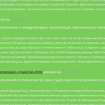
й Ефимович, Сухих Дарья Николаевна, Орлов Олег Петрович, Добровольская Анн
нсон Лев Семенович, Локшина Татьяна Иосифовна, Орлов Олег Петрович, Поляк
ые на
24.03.2022
ностранных и международных организаций, признанных в соотв
нгресс народов Ичкерии и Дагестана, База, Асбат аль-Ансар, Священная война,
уркестана, Общество социальных реформ, Общество возрождения исламского насл
Нусра ли-Ахль аш-Шам, Народное ополчение имени К. Минина и Д. Пожарского, Ад
сломи, Террористическое сообщество Сеть, Катиба Таухид валь-Джихад, Хайят Тах
, Хатлонский джамаат, Мусульманская религиозная группа п. Кушкуль г. Оренбу
ная самооборона, Дуббайский джамаат, московская ячейка, Батал-Хаджи Белхор
organizacii-i-materialy.html
данные на
16.11.2023
анизаций в отношении которых судом принято вступившее в з
 Родовой Державы Русь, Община Духовного Управления Асгардской Веси Беловод
детели Иеговы, Русское национальное единство, Национал-социалистическое об
истическая рабочая партия России, Славянский союз, Формат-18, Благородный Ор
ациональное единство, Древнерусской Инглистической церкви Православных Ста