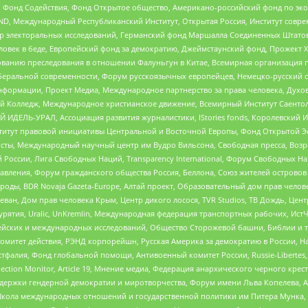
 Фонд Содействия, Фонд Открытое общество, Американо-российский фонд по э
 Международный Республиканский Институт, Открытая Россия, Институт совре
р электоральных исследований, Германский фонд Маршалла Соединенных Штатов
еловек в беде, Европейский фонд за демократию, Джеймстаунский фонд, Прожект
дованию преследования в отношении Фалуньгун в Китае, Всемирная организация 
беральной современности, Форум русскоязычных европейцев, Немецко-русский о
формации, Проект Медиа, Международное партнерство за права человека, Духов
 Колледж, Международное христианское движение, Всемирный Институт Саентол
 ИДЕЛЬ-УРАЛ, Ассоциация развития журналистики, IStories fonds, Королевск
r, Институт правовой инициативы Центральной и Восточной Европы, Фонд Открытой Э
ты, Международный научный центр им Вудро Вильсона, Свободная пресса, Возро
России, Лига Свободных Наций, Transparеncy International, Форум Свободных Н
правления, Форум гражданского общества Россия, Беллона, Союз жителей острово
роды, BDR Novaja Gazeta-Europe, Алтай проект, Образовательный дом прав челов
еван, Дом прав человека Крым, Центр дикого лосося, TVR Studios, ТВ Дождь, Це
урятия, Uralic, UnKremlin, Международная федерация транспортных рабочих, Ист
ейских и международных исследований, Общество Сторожевой башни, Библии и тр
омитет действия, РЭНД корпорейшн, Русская Америка за демократию в России, Н
фалия, Фонд глобальной помощи, Антивоенный комитет России, Russie-Libertes, L
lection Monitor, Article 19, Мнение медиа, Федерация анархического черного кр
и гендерной демократии и миротворчества, Форум имени Льва Копелева, American C
г, Школа международных отношений и государственной политики им Питера Мунка