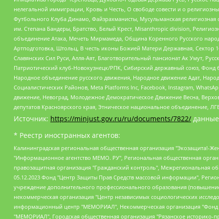
нелегальной иммиграции, Кровь и Честь, О свободе совести и о религиоз
Футбольного Клуба Динамо, Файзрахманисты, Мусульманская религиозная о
им. Степана Бандеры, Братство, Белый Крест, Misanthropic division, Рели
объединение Атака, Мечеть Мирмамеда, Община Коренного Русского народа
Артподготовка, Штольц, В честь иконы Божией Матери Державная, Сектор 1
Славянских Сил Руси, Алля-Аят, Благотворительный пансионат Ак Умут, Русск
Патриотический клуб-Новокузнецк/РПК, Сибирский державный союз, Фонд б
Народное объединение русского движения, Народное движение Адат, Народ
Социалистических Районов, Meta Platforms Inc, Facebook, Instagram, Wha
движение, Невоград, Молодежное Демократическое Движение Весна, Верхов
депутатов Красноярского края, Этническое национальное объединение, ЛГ
Источник:
https://minjust.gov.ru/ru/documents/7822/
данные
* Реестр иностранных агентов:
Калининградская региональная общественная организация "Экозащита!-Женсовет", Фонд содействия защите прав и свобод граждан "Общественный вердикт", Фонд "Институт Развития Свободы Информации", Частное учреждение "Информационное агентство МЕМО. РУ", Региональная общественная организация "Общественная комиссия по сохранению наследия академика Сахарова", Фонд поддержки свободы прессы, Санкт-Петербургская общественная правозащитная организация "Гражданский контроль", Межрегиональная общественная организация "Информационно-просветительский центр "Мемориал", Региональный Фонд "Центр Защиты Прав Средств Массовой Информации", с 05.12.2023 Фонд "Центр Защиты Прав Средств массовой информации", Региональная общественная благотворительная организация помощи беженцам и мигрантам "Гражданское содействие", Негосударственное образовательное учреждение дополнительного профессионального образования (повышение квалификации) специалистов "АКАДЕМИЯ ПО ПРАВАМ ЧЕЛОВЕКА", Свердловская региональная общественная организация "Сутяжник", Автономная некоммерческая организация "Центр независимых социологических исследований", Союз общественных объединений "Российский исследовательский центр по правам человека", Региональное общественное учреждение научно-информационный центр "МЕМОРИАЛ", Некоммерческая организация "Фонд защиты гласности", Автономная некоммерческая организация "Институт прав человека", Городская общественная организация "Екатеринбургское общество "МЕМОРИАЛ", Городская общественная организация "Рязанское историко-просветительское и правозащитное общество "Мемориал" (Рязанский Мемориал), Челябинский региональный орган общественной самодеятельности – женское общественное объединение "Женщины Евразии", Челябинский региональный орган общественной самодеятельности "Уральская правозащитная группа", Фонд содействия защите здоровья и социальной справедливости имени Андрея Рылькова, Автономная Некоммерческая Организация "Аналитический Центр Юрия Левады", Автономная некоммерческая организация социальной поддержки населения "Проект Апрель", Региональная общественная организация помощи женщинам и детям, находящимся в кризисной ситуации "Информационно-методический центр "Анна", Фонд содействия развитию массовых коммуникаций и правовому просвещению "Так-так-Так", Фонд содействия устойчивому развитию "Серебряная тайга", Свердловский региональный общественный фонд социальных проектов "Новое время", "Idel.Реалии", Кавказ.Реалии, Крым.Реалии, Телеканал Настоящее Время, Татаро-башкирская служба Радио Свобода (Azatliq Radiosi), Радио Свободная Европа/Радио Свобода (PCE/PC), "Сибирь.Реалии", "Фактограф", Благотворительный фонд помощи осужденным и их семьям, Автономная некоммерческая организация "Институт глобализации и социальных движений", Фонд "В защиту прав заключенных", Частное учреждение "Центр поддержки и содействия развитию средств массовой информации", Пензенский региональный общественный благотворительный фонд "Гражданский союз", "Север.Реалии", Некоммерческая организация Фонд "Правовая инициатива", Общество с ограниченной ответственностью "Радио Свободная Европа/Радио Свобода", Чешское информационное агентство "MEDIUM-ORIENT", Красноярская региональная общественная организация "Мы против СПИДа", Камалягин Денис Николаевич, Маркелов Сергей Евгеньевич, Пономарев Лев Александрович, Савицкая Людмила Алексеевна, Автоно