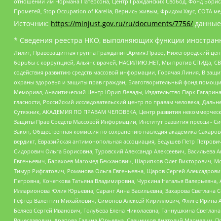
отношений им Нормана Патерсона, Центр Гражданских Свобод, Фонд Бориса
Прометей, Stop Occupation of Karelia, Вернись живым, Фридом Хаус, СОТА 
Источник:
https://minjust.gov.ru/ru/documents/7756/
данные
* Сведения реестра НКО, выполняющих функции иностранн
Лилит, Правозащитная группа Гражданин.Армия.Право, Нижегородский цент
борьбы с коррупцией, Альянс врачей, НАСИЛИЮ.НЕТ, Мы против СПИДа, СВЕ
содействия развитию средств массовой информации, Горячая Линия, В защ
охраны здоровья и защиты прав граждан, Благотворительный фонд помощи ос
Мемориал, Аналитический Центр Юрия Левады, Издательство Парк Гагарина
гласности, Российский исследовательский центр по правам человека, Даль
Сутяжник, АКАДЕМИЯ ПО ПРАВАМ ЧЕЛОВЕКА, Центр развития некоммерческих
Защиты Прав Средств Массовой Информации, Институт развития прессы - Си
Закон, Общественная комиссия по сохранению наследия академика Сахаров
вердикт, Евразийская антимонопольная ассоциация, Бедушев Петр Петрови
Сидорович Ольга Борисовна, Туровский Александр Алексеевич, Васильева А
Евгеньевич, Барахоев Магомед Бекханович, Шарипков Олег Викторович, М
Тимур Рифгатович, Романова Ольга Евгеньевна, Щаров Сергей Алексадрови
Петровна, Кочеткова Татьяна Владимировна, Чуркина Наталья Валерьевна, 
Илларионова Юлия Юрьевна, Саранг Анна Васильевна, Захарова Светлана 
Гефтер Валентин Михайлович, Симонов Алексей Кириллович, Флиге Ирина 
Беляев Сергей Иванович, Голубева Елена Николаевна, Ганнушкина Светлана
Вячеславович, Арапова Галина Юрьевна, Свечников Анатолий Мариевич, П