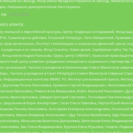
 Немцова за Свободу, Фонд имени Фридриха Науманна за свободу, Феминистско
медиа, Либерально-демократическая Лига Украины
 на
13.05.2024
ого агента:
р немецкой и европейской культуры, Центр гендерных исследований, Фонд защи
ЧА, Гуманитарное действие, Открытый Петербург, Лига Избирателей, Правовая 
иту прав заключенных, Институт глобализации и социальных движений, Центр 
ужденным и их семьям, Фонд Тольятти, Новое время, Серебряная тайга, Так-Так-
, Фонд имени Андрея Рылькова, Сфера, Центр СИБАЛЬТ, Уральская правозащитна
невосточный центр развития гражданских инициатив и социального партнерства, 
 организаций, Частное учреждение в Калининграде Совета Министров северных 
бирь, Частное учреждение в Санкт-Петербурге Совета Министров Северных Стра
а, Информационное агентство МЕМО. РУ, Институт региональной прессы, Инсти
ч, Дзугкоева Регина Николаевна, Кривенко Сергей Владимирович, Милославски
настасия Евгеньевна, Ривина Анна Валерьевна, Бойко Анатолий Николаевич, Дуг
ошель Ирина Ароновна, Шведов Григорий Сергеевич, Пономарев Лев Александро
ч, Цирульников Борис Альбертович, Гасан Ольга Павловна, Паутов Юрий Анато
Акимова Татьяна Николаевна, Золотарева Екатерина Александровна, Рачинский Я
Сергеевна, Аверин Владимир Анатольевич, Щур Татьяна Михайловна, Щур Никола
Анатольевна, Мельникова Валентина Дмитриевна, Вититинова Елена Владимировн
 Алексеевна, Закс Елена Владимировна, Буртина Елена Юрьевна, Гендель Людмил
рохоров Вадим Юрьевич, Шахова Елена Владимировна, Подузов Сергей Васильеви