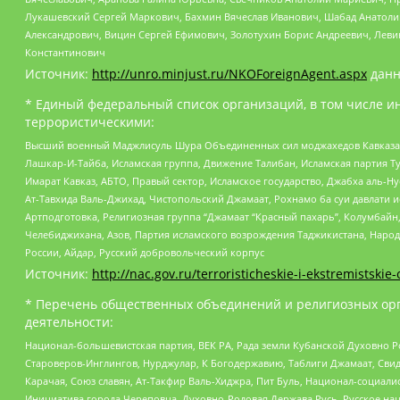
Лукашевский Сергей Маркович, Бахмин Вячеслав Иванович, Шабад Анатоли
Александрович, Вицин Сергей Ефимович, Золотухин Борис Андреевич, Леви
Константинович
Источник:
http://unro.minjust.ru/NKOForeignAgent.aspx
данн
* Единый федеральный список организаций, в том числе и
террористическими:
Высший военный Маджлисуль Шура Объединенных сил моджахедов Кавказа, Ко
Лашкар-И-Тайба, Исламская группа, Движение Талибан, Исламская партия Т
Имарат Кавказ, АБТО, Правый сектор, Исламское государство, Джабха аль-
Ат-Тавхида Валь-Джихад, Чистопольский Джамаат, Рохнамо ба суи давлати и
Артподготовка, Религиозная группа “Джамаат “Красный пахарь”, Колумбайн
Челебиджихана, Азов, Партия исламского возрождения Таджикистана, Народ
России, Айдар, Русский добровольческий корпус
Источник:
http://nac.gov.ru/terroristicheskie-i-ekstremistskie-
* Перечень общественных объединений и религиозных орг
деятельности:
Национал-большевистская партия, ВЕК РА, Рада земли Кубанской Духовно
Староверов-Инглингов, Нурджулар, К Богодержавию, Таблиги Джамаат, Сви
Карачая, Союз славян, Ат-Такфир Валь-Хиджра, Пит Буль, Национал-социал
Инициатива города Череповца, Духовно-Родовая Держава Русь, Русское н