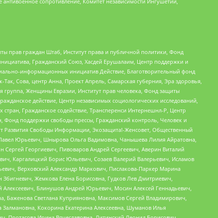
е антивоенное сопротивление, Комитет независимости Ингушетии,
ты прав граждан Штаб, Институт права и публичной политики, Фонд
инициатива, Гражданский Союз, Хасдей Ерушалаим, Центр поддержки и
социально-информационных инициатив Действие, Благотворительный фонд
Так, Сова, центр Анна, Проект Апрель, Самарская губерния, Эра здоровья,
я группа, Женщины Евразии, Институт прав человека, Фонд защиты
Гражданское действие, Центр независимых социологических исследований,
стран, Гражданское содействие, Трансперенси Интернешнл-Р, Центр
н, Фонд поддержки свободы прессы, Гражданский контроль, Человек и
тут Развития Свободы Информации, Экозащита!-Женсовет, Общественный
й Павел Юрьевич, Шнырова Ольга Вадимовна, Чанышева Лилия Айратовна,
ин Сергей Георгиевич, Пивоваров Андрей Сергеевич, Аверин Виталий
вич, Каргалицкий Борис Юльевич, Созаев Валерий Валерьевич, Исламов
льевич, Верховский Александр Маркович, Пислакова-Паркер Марина
н Збигневич, Жемкова Елена Борисовна, Гудков Лев Дмитриевич,
й Алексеевич, Блинушов Андрей Юрьевич, Мосин Алексей Геннадьевич,
а, Баженова Светлана Куприяновна, Максимов Сергей Владимирович,
а Залмановна, Кокорина Екатерина Алексеевна, Шуманов Илья
ч, Протасова Ирина Вячеславовна, Литинский Леонид Борисович,