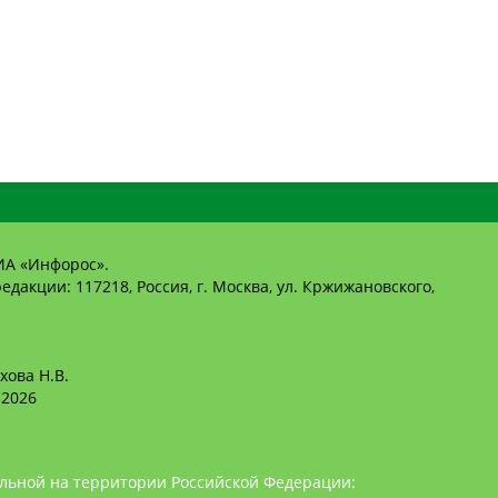
ИА «Инфорос».
едакции: 117218, Россия, г. Москва, ул. Кржижановского,
хова Н.В.
2026
льной на территории Российской Федерации: