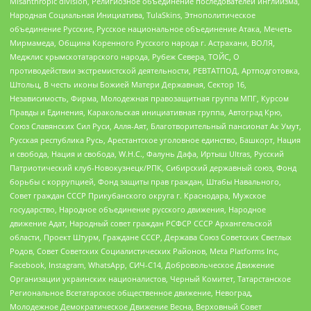
Misanthropic division, Религиозное объединение последователей инглиизма,
Народная Социальная Инициатива, TulaSkins, Этнополитическое
объединение Русские, Русское национальное объединение Атака, Мечеть
Мирмамеда, Община Коренного Русского народа г. Астрахани, ВОЛЯ,
Меджлис крымскотатарского народа, Рубеж Севера, ТОЙС, О
противодействии экстремистской деятельности, РЕВТАТПОД, Артподготовка,
Штольц, В честь иконы Божией Матери Державная, Сектор 16,
Независимость, Фирма, Молодежная правозащитная группа МПГ, Курсом
Правды и Единения, Каракольская инициативная группа, Автоград Крю,
Союз Славянских Сил Руси, Алля-Аят, Благотворительный пансионат Ак Умут,
Русская республика Русь, Арестантское уголовное единство, Башкорт, Нация
и свобода, Нация и свобода, W.H.С., Фалунь Дафа, Иртыш Ultras, Русский
Патриотический клуб-Новокузнецк/РПК, Сибирский державный союз, Фонд
борьбы с коррупцией, Фонд защиты прав граждан, Штабы Навального,
Совет граждан СССР Прикубанского округа г. Краснодара, Мужское
государство, Народное объединение русского движения, Народное
движение Адат, Народный совет граждан РСФСР СССР Архангельской
области, Проект Штурм, Граждане СССР, Держава Союз Советских Светлых
Родов, Совет Советских Социалистических Районов, Meta Platforms Inc,
Facebook, Instagram, WhatsApp, СИЧ-С14, Добровольческое Движение
Организации украинских националистов, Черный Комитет, Татарстанское
Региональное Всетатарское общественное движение, Невоград,
Молодежное Демократическое Движение Весна, Верховный Совет