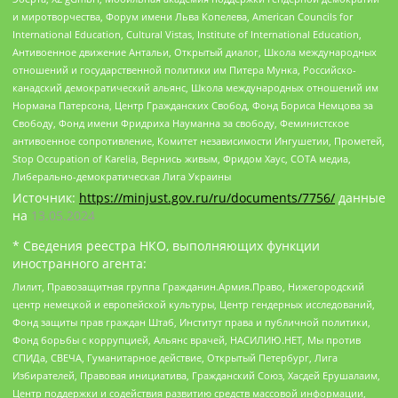
и миротворчества, Форум имени Льва Копелева, American Councils for
International Education, Cultural Vistas, Institute of International Education,
Антивоенное движение Антальи, Открытый диалог, Школа международных
отношений и государственной политики им Питера Мунка, Российско-
канадский демократический альянс, Школа международных отношений им
Нормана Патерсона, Центр Гражданских Свобод, Фонд Бориса Немцова за
Свободу, Фонд имени Фридриха Науманна за свободу, Феминистское
антивоенное сопротивление, Комитет независимости Ингушетии, Прометей,
Stop Occupation of Karelia, Вернись живым, Фридом Хаус, СОТА медиа,
Либерально-демократическая Лига Украины
Источник:
https://minjust.gov.ru/ru/documents/7756/
данные
на
13.05.2024
* Сведения реестра НКО, выполняющих функции
иностранного агента:
Лилит, Правозащитная группа Гражданин.Армия.Право, Нижегородский
центр немецкой и европейской культуры, Центр гендерных исследований,
Фонд защиты прав граждан Штаб, Институт права и публичной политики,
Фонд борьбы с коррупцией, Альянс врачей, НАСИЛИЮ.НЕТ, Мы против
СПИДа, СВЕЧА, Гуманитарное действие, Открытый Петербург, Лига
Избирателей, Правовая инициатива, Гражданский Союз, Хасдей Ерушалаим,
Центр поддержки и содействия развитию средств массовой информации,