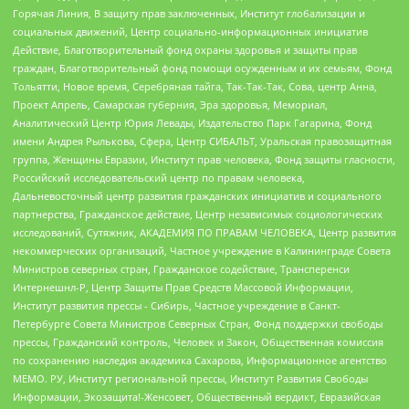
Горячая Линия, В защиту прав заключенных, Институт глобализации и
социальных движений, Центр социально-информационных инициатив
Действие, Благотворительный фонд охраны здоровья и защиты прав
граждан, Благотворительный фонд помощи осужденным и их семьям, Фонд
Тольятти, Новое время, Серебряная тайга, Так-Так-Так, Сова, центр Анна,
Проект Апрель, Самарская губерния, Эра здоровья, Мемориал,
Аналитический Центр Юрия Левады, Издательство Парк Гагарина, Фонд
имени Андрея Рылькова, Сфера, Центр СИБАЛЬТ, Уральская правозащитная
группа, Женщины Евразии, Институт прав человека, Фонд защиты гласности,
Российский исследовательский центр по правам человека,
Дальневосточный центр развития гражданских инициатив и социального
партнерства, Гражданское действие, Центр независимых социологических
исследований, Сутяжник, АКАДЕМИЯ ПО ПРАВАМ ЧЕЛОВЕКА, Центр развития
некоммерческих организаций, Частное учреждение в Калининграде Совета
Министров северных стран, Гражданское содействие, Трансперенси
Интернешнл-Р, Центр Защиты Прав Средств Массовой Информации,
Институт развития прессы - Сибирь, Частное учреждение в Санкт-
Петербурге Совета Министров Северных Стран, Фонд поддержки свободы
прессы, Гражданский контроль, Человек и Закон, Общественная комиссия
по сохранению наследия академика Сахарова, Информационное агентство
МЕМО. РУ, Институт региональной прессы, Институт Развития Свободы
Информации, Экозащита!-Женсовет, Общественный вердикт, Евразийская