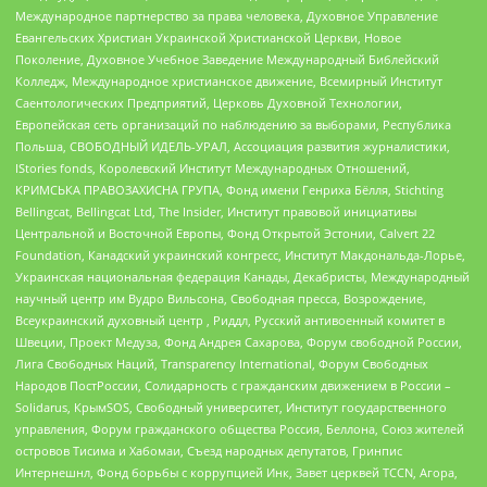
Международное партнерство за права человека, Духовное Управление
Евангельских Христиан Украинской Христианской Церкви, Новое
Поколение, Духовное Учебное Заведение Международный Библейский
Колледж, Международное христианское движение, Всемирный Институт
Саентологических Предприятий, Церковь Духовной Технологии,
Европейская сеть организаций по наблюдению за выборами, Республика
Польша, СВОБОДНЫЙ ИДЕЛЬ-УРАЛ, Ассоциация развития журналистики,
IStories fonds, Королевский Институт Международных Отношений,
КРИМСЬКА ПРАВОЗАХИСНА ГРУПА, Фонд имени Генриха Бёлля, Stichting
Bellingcat, Bellingcat Ltd, The Insider, Институт правовой инициативы
Центральной и Восточной Европы, Фонд Открытой Эстонии, Calvert 22
Foundation, Канадский украинский конгресс, Институт Макдональда-Лорье,
Украинская национальная федерация Канады, Декабристы, Международный
научный центр им Вудро Вильсона, Свободная пресса, Возрождение,
Всеукраинский духовный центр , Риддл, Русский антивоенный комитет в
Швеции, Проект Медуза, Фонд Андрея Сахарова, Форум свободной России,
Лига Свободных Наций, Transparеncy International, Форум Свободных
Народов ПостРоссии, Солидарность с гражданским движением в России –
Solidarus, КрымSOS, Свободный университет, Институт государственного
управления, Форум гражданского общества Россия, Беллона, Союз жителей
островов Тисима и Хабомаи, Съезд народных депутатов, Гринпис
Интернешнл, Фонд борьбы с коррупцией Инк, Завет церквей TCCN, Агора,