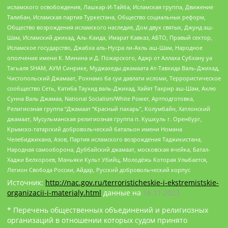
исламского освобождения, Лашкар-И-Тайба, Исламская группа, Движение
Талибан, Исламская партия Туркестана, Общество социальных реформ,
Общество возрождения исламского наследия, Дом двух святых, Джунд аш-
Шам, Исламский джихад, Аль-Каида, Имарат Кавказ, АБТО, Правый сектор,
Исламское государство, Джабха аль-Нусра ли-Ахль аш-Шам, Народное
ополчение имени К. Минина и Д. Пожарского, Аджр от Аллаха Субхану уа
Тагьаля SHAM, АУМ Синрике, Муджахеды джамаата Ат-Тавхида Валь-Джихад,
Чистопольский Джамаат, Рохнамо ба суи давлати исломи, Террористическое
сообщество Сеть, Катиба Таухид валь-Джихад, Хайят Тахрир аш-Шам, Ахлю
Сунна Валь Джамаа, National Socialism/White Power, Артподготовка,
Религиозная группа “Джамаат “Красный пахарь”, Колумбайн, Хатлонский
джамаат, Мусульманская религиозная группа п. Кушкуль г. Оренбург,
Крымско-татарский добровольческий батальон имени Номана
Челебиджихана, Азов, Партия исламского возрождения Таджикистана,
Народная самооборона, Дуббайский джамаат, московская ячейка, Батал-
Хаджи Белхороев, Маньяки Культ Убийц, Молодёжь Которая Улыбается,
Легион Свобода России, Айдар, Русский добровольческий корпус
Источник:
http://nac.gov.ru/terroristicheskie-i-ekstremistskie-
organizacii-i-materialy.html
данные на
16.11.2023
* Перечень общественных объединений и религиозных
организаций в отношении которых судом принято