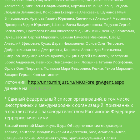
Алексеевна, Закс Елена Владимировна, Буртина Елена Юрьевна, Гендель
Людмила Залмановна, Кокорина Екатерина Алексеевна, Шуманов Илья
Вячеславович, Арапова Галина Юрьевна, Свечников Анатолий Мариевич,
Прохоров Вадим Юрьевич, Шахова Елена Владимировна, Подузов Сергей
Васильевич, Протасова Ирина Вячеславовна, Литинский Леонид Борисович,
Лукашевский Сергей Маркович, Бахмин Вячеслав Иванович, Шабад
Анатолий Ефимович, Сухих Дарья Николаевна, Орлов Олег Петрович,
Добровольская Анна Дмитриевна, Королева Александра Евгеньевна,
Смирнов Владимир Александрович, Вицин Сергей Ефимович, Золотухин
Борис Андреевич, Левинсон Лев Семенович, Локшина Татьяна Иосифовна,
Орлов Олег Петрович, Полякова Мара Федоровна, Резник Генри Маркович,
Захаров Герман Константинович
Источник:
http://unro.minjust.ru/NKOForeignAgent.aspx
данные на
24.03.2022
* Единый федеральный список организаций, в том числе
иностранных и международных организаций, признанных
в соответствии с законодательством Российской Федерации
террористическими:
Высший военный Маджлисуль Шура Объединенных сил моджахедов
Кавказа, Конгресс народов Ичкерии и Дагестана, База, Асбат аль-Ансар,
Священная война, Исламская группа, Братья-мусульмане, Партия