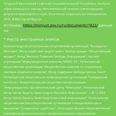
Татарской Автономной Советской Социалистической Республики, Конгресс
ойрат-калмыцкого народа, Исполнительный комитет совета народных
депутатов Красноярского края, Этническое национальное объединение,
ЛГБТ, Я.МЫ Сергей Фургал
Источник:
https://minjust.gov.ru/ru/documents/7822/
данные
на
03.05.2024
* Реестр иностранных агентов:
Калининградская региональная общественная организация "Экозащита!-Женсовет", Фонд содействия защите прав и свобод граждан "Общественный вердикт", Фонд "Институт Развития Свободы Информации", Частное учреждение "Информационное агентство МЕМО. РУ", Региональная общественная организация "Общественная комиссия по сохранению наследия академика Сахарова", Фонд поддержки свободы прессы, Санкт-Петербургская общественная правозащитная организация "Гражданский контроль", Межрегиональная общественная организация "Информационно-просветительский центр "Мемориал", Региональный Фонд "Центр Защиты Прав Средств Массовой Информации", с 05.12.2023 Фонд "Центр Защиты Прав Средств массовой информации", Региональная общественная благотворительная организация помощи беженцам и мигрантам "Гражданское содействие", Негосударственное образовательное учреждение дополнительного профессионального образования (повышение квалификации) специалистов "АКАДЕМИЯ ПО ПРАВАМ ЧЕЛОВЕКА", Свердловская региональная общественная организация "Сутяжник", Автономная некоммерческая организация "Центр независимых социологических исследований", Союз общественных объединений "Российский исследовательский центр по правам человека", Региональное общественное учреждение научно-информационный центр "МЕМОРИАЛ", Некоммерческая организация "Фонд защиты гласности", Автономная некоммерческая организация "Институт прав человека", Городская общественная организация "Екатеринбургское общество "МЕМОРИАЛ", Городская общественная организация "Рязанское историко-просветительское и правозащитное общество "Мемориал" (Рязанский Мемориал), Челябинский региональный орган общественной самодеятельности – женское общественное объединение "Женщины Евразии", Челябинский региональный орган общественной самодеятельности "Уральская правозащитная группа", Фонд содействия защите здоровья и социальной справедливости имени Андрея Рылькова, Автономная Некоммерческая Организация "Аналитический Центр Юрия Левады", Автономная некоммерческая организация социальной поддержки населения "Проект Апрель", Региональная общественная организация помощи женщинам и детям, находящимся в кризисной ситуации "Информационно-методический центр "Анна", Фонд содействия развитию массовых коммуникаций и правовому просвещению "Так-так-Так", Фонд содействия устойчивому развитию "Серебряная тайга", Свердловский региональный общественный фонд социальных проектов "Новое время", "Idel.Реалии", Кавказ.Реалии, Крым.Реалии, Телеканал Настоящее Время, Татаро-башкирская служба Радио Свобода (Azatliq Radiosi), Радио Свободная Европа/Радио Свобода (PCE/PC), "Сибирь.Реалии", "Фактограф", Благотворительный фонд помощи осужденным и их семьям, Автономная некоммерческая организация "Институт глобализации и социальных движений", Фонд "В защиту прав заключенных", Частное учреждение "Центр поддержки и содействия развитию средств массовой информации", Пензенский региональный общественный благотворительный фонд "Гражданский союз", "Север.Реалии", Некоммерческая организация Фонд "Правовая инициатива", Общество с ограниченной ответственностью "Радио Свободная Европа/Радио Свобода", Чешское информационное агентство "MEDIUM-ORIENT", Красноярская региональная общественная организация "Мы против СПИДа", Камалягин Денис Николаевич, Маркелов Сергей Евгеньевич, Пономарев Лев Александрович, Савицкая Людмила Алексеевна, Автономная некоммерческая организация "Центр по работе с проблемой насилия "НАСИЛИЮ.НЕТ", Межрегиональный профессиональный союз работников здравоохранения "Альянс врачей", Юридическое лицо, зарегистрированное в Латвийской Республике, SIA "Medusa Project" (регистрационный номер 40103797863, дата регистрации 10.06.2014), Некоммерческая организация "Фонд по борьбе с коррупцией", Автономная некоммерческая организация "Институт права и публичной политики", Баданин Роман Сергеевич, Гликин Максим Александрович, Железнова Мария Михайловна, Лукьянова Юлия Сергеевна, Маетная Елизавета Витальевна, Маняхин Петр Борисович, Чуракова Ольга Владимировна, Ярош Юлия Петровна, Юридическое лицо "The Insider SIA", зарегистрированное в Риге, Латвийская Республика (дата регистрации 26.06.2015), являющееся администратором доменного имени интернет-издания "The Insider SIA", https://theins.ru, Постернак Алексей Евгеньевич, Рубин Михаил Аркадьевич, Анин Роман Александрович, Юридическое лицо Istories fonds, зарегистрированное в Латвийской Республике (регистрационный номер 50008295751, дата регистрации 24.02.2020), Великовский Дмитрий Александрович, Долинина Ирина Николаевна, Мароховская Алеся Алексеевна, Шлейнов Роман Юрьевич, Шмагун Олеся Валентиновна, Общество с ограниченной ответственностью "Альтаир 2021", Общество с ограниченной ответственностью "Вега 2021", Общество с ограниченной ответственностью "Главный редактор 2021", Общество с ограниченной ответственностью "Ромашки монолит", Важенков Артем Валерьевич, Ивановская областная общественная организация "Центр гендерных исследований", Гурман Юрий Альбертович, Медиапроект "ОВД-Инфо", Егоров Владимир Владимирович, Жилинский Владимир Александрович, Общество с ограниченной ответственностью "ЗП", Иванова София Юрьевна, Карезина Инна Павловна, Кильтау Екатерина Викторовна, Петров Алексей Викторович, Пискунов Сергей Евгеньевич, Смирнов Сергей Сергеевич, Тихонов Михаил Сергеевич, Общество с ограниченной ответственностью "ЖУРНАЛИСТ-ИНОСТРАННЫЙ АГЕНТ", Арапова Галина Юрьевна, Вольтская Татьяна Анатольевна, Американская компания "Mason G.E.S. Anonymous Foundation" (США), являющаяся владельцем интернет-издания https://mnews.world/, Компания "Stichting Bellingcat", зарегистрированная в Нидерландах (дата регистрации 11.07.2018), Захаров Андрей Вячеславович, Клепиковская Екатерина Дмитриевна, Общество с ограниченной ответственностью "МЕМО", Перл Роман Александрович, Симонов Евгений Алексеевич, Соловьева Елена Анатольевна, Сотников Даниил Владимирович, Сурначева Елизавета Дмитриевна, Автономная некоммерческая организация по защите прав человека и информированию населения "Якутия – Наше Мнение", Общество с ограниченной ответственностью "Москоу диджитал медиа", с 26.01.2023 Общество с ограниченной ответственностью "Чайка Белые сады", Ветошкина Валерия Валерьевна, Заговора Максим Александрович, Межрегиональное общественное движение "Российская ЛГБТ - сеть", Оленичев Максим Владимирович, Павлов Иван Юрьевич, Скворцова Елена Сергеевна, Общество с ограниченной ответственностью "Как бы инагент", Кочетков Игорь Викторович, Общество с ограниченной ответственностью "Честные выборы", Еланчик Олег Александрович, Общество с ограниченной ответственностью "Нобелевский призыв", Гималова Регина Эмилевна, Григорьев Андрей Валерьевич, Григорьева Алина Александровна, Ассоциация по содействию защите прав призывников, альтернативнослужащих и военнослужащих "Правозащитная группа "Гражданин.Армия.Право", Хисамова Регина Фаритовна, Автономная некоммерческая организация по реализации социально-правовых программ "Лилит", Дальневосточное общественное движение "Маяк", Санкт-Петербургская ЛГБТ-инициативная группа "Выход", Инициативная группа ЛГБТ+ "Реверс", Алексеев Андрей Викторович, Бекбулатова Таисия Львовна, Беляев Иван Михайлович, Владыкина Елена Сергеевна, Гельман Марат Александрович, Никульшина Вероника Юрьевна, Толоконникова Надежда Андреевна, Шендерович Виктор Анатольевич, Общество с ограниченной ответственностью "Данное сообщение", Общество с ограниченной ответственностью Издательский дом "Новая глава", Айнбиндер Александра Александровна, Московский комьюнити-центр для ЛГБТ+инициатив, Благотворительный фонд развития филантропии, Deutsche Welle (Германия, Kurt-Schumacher-Strasse 3, 53113 Bonn), Борзунова Мария Михайловна, Воробьев Виктор Викторович, Голубева Анна Львовна, Константинова Алла Михайловна, Малкова Ирина Владимировна, Мурадов Мурад Абдулгалимович, Осетинская Елизавета Николаевна, Понасенков Евгений Николаевич, Ганапольский Матвей Юрьевич, Киселев Евгений Алексеевич, Борухович Ирина Григорьевна, Дремин Иван Тимофеевич, Дубровский Дмитрий Викторович, Красноярская региональная общественная организация поддержки и развития альтернативных образовательных технологий и межкультурных коммуникаций "ИНТЕРРА", Маяковская Екатерина Алексеевна, Фейгин Марк Захарович, Филимонов Андрей Викторович, Дзугкоева Регина Николаевна, Доброхотов Роман Александрович, Дудь Юрий Александрович, Елкин Сергей Владимирович, Кругликов Кирилл Игоревич, Сабунаева Мария Леонидовна, Семенов Алексей Владимирович, Шаинян Карен Багратович, Шульман Екатерина Михайловна, Асафьев Артур Валерьевич, Вахштайн Виктор Семенович, Венедиктов Алексей Алексеевич, Лушникова Екатерина Евгеньевна, Волков Леонид Михайлович, Невзоров Александр Глебович, Пархоменко Сергей Борисович, Сироткин Ярослав Николаевич, Кара-Мурза Владимир Владимирович, Баранова Наталья Владимировна, Гозман Леонид Яковлевич, Кагарлицкий Борис Юльевич, Климарев Михаил Валерьевич, Милов Владимир Станиславович, Автономная некоммерческая организация Краснодарский центр современного искусства "Типография", Моргенштерн Алишер Тагирович, Соболь Любовь Эдуардовна, Общество с ограниченной ответственностью "ЛИЗА НОРМ", Каспаров Гарри Кимович, Ходорковский Михаил Борисович, Общество с ограниченной ответственностью "Апрельские тезисы", Данилович Ирина Брониславовна, Кашин Олег Владимирович, Петров Николай Владимирович, Пивоваров Алексей Владимирович, Соколов Михаил Владимирович, Цветкова Юлия Владимировна, Чичваркин Евгений Александрович, Комитет против пыток/Команда против пыток, Общество с ограниченной ответственностью "Первый научный", Общество с ограниченной ответственностью "Вертолет и ко", Белоцерковская Вероника Борисовна, Кац Максим Евгеньевич, Лазарева Татьяна Юрьевна, Шаведдинов Руслан Табризович, Яшин Илья Валерьевич, Общество с ограниченной ответственностью "Иноагент ААВ", Алешковский Дмитрий Петрович, Альбац Евгения Марковна, Быков Дмитрий Львович, Галямина Юлия Евгеньевна, Лойко Сергей Леонидович, Мартынов Кирилл Константинович, Медведев Сергей Александрович, Крашенинников Федор Геннадиевич, Гордеева Катерина Вл