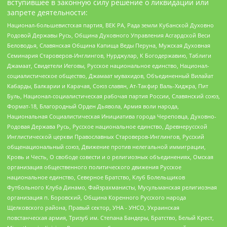
вступившее в законную силу решение о ликвидации или
запрете деятельности:
Национал-большевистская партия, ВЕК РА, Рада земли Кубанской Духовно
Родовой Державы Русь, Община Духовного Управления Асгардской Веси
Беловодья, Славянская Община Капища Веды Перуна, Мужская Духовная
Семинария Староверов-Инглингов, Нурджулар, К Богодержавию, Таблиги
Джамаат, Свидетели Иеговы, Русское национальное единство, Национал-
социалистическое общество, Джамаат мувахидов, Объединенный Вилайат
Кабарды, Балкарии и Карачая, Союз славян, Ат-Такфир Валь-Хиджра, Пит
Буль, Национал-социалистическая рабочая партия России, Славянский союз,
Формат-18, Благородный Орден Дьявола, Армия воли народа,
Национальная Социалистическая Инициатива города Череповца, Духовно-
Родовая Держава Русь, Русское национальное единство, Древнерусской
Инглистической церкви Православных Староверов-Инглингов, Русский
общенациональный союз, Движение против нелегальной иммиграции,
Кровь и Честь, О свободе совести и о религиозных объединениях, Омская
организация общественного политического движения Русское
национальное единство, Северное Братство, Клуб Болельщиков
Футбольного Клуба Динамо, Файзрахманисты, Мусульманская религиозная
организация п. Боровский, Община Коренного Русского народа
Щелковского района, Правый сектор, УНА - УНСО, Украинская
повстанческая армия, Тризуб им. Степана Бандеры, Братство, Белый Крест,