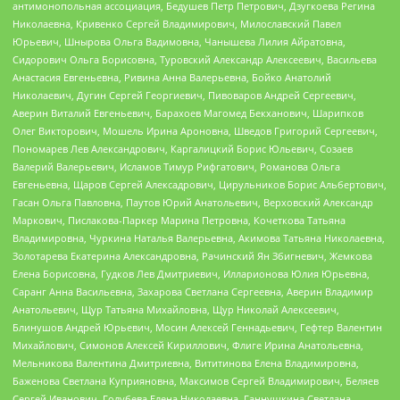
антимонопольная ассоциация, Бедушев Петр Петрович, Дзугкоева Регина
Николаевна, Кривенко Сергей Владимирович, Милославский Павел
Юрьевич, Шнырова Ольга Вадимовна, Чанышева Лилия Айратовна,
Сидорович Ольга Борисовна, Туровский Александр Алексеевич, Васильева
Анастасия Евгеньевна, Ривина Анна Валерьевна, Бойко Анатолий
Николаевич, Дугин Сергей Георгиевич, Пивоваров Андрей Сергеевич,
Аверин Виталий Евгеньевич, Барахоев Магомед Бекханович, Шарипков
Олег Викторович, Мошель Ирина Ароновна, Шведов Григорий Сергеевич,
Пономарев Лев Александрович, Каргалицкий Борис Юльевич, Созаев
Валерий Валерьевич, Исламов Тимур Рифгатович, Романова Ольга
Евгеньевна, Щаров Сергей Алексадрович, Цирульников Борис Альбертович,
Гасан Ольга Павловна, Паутов Юрий Анатольевич, Верховский Александр
Маркович, Пислакова-Паркер Марина Петровна, Кочеткова Татьяна
Владимировна, Чуркина Наталья Валерьевна, Акимова Татьяна Николаевна,
Золотарева Екатерина Александровна, Рачинский Ян Збигневич, Жемкова
Елена Борисовна, Гудков Лев Дмитриевич, Илларионова Юлия Юрьевна,
Саранг Анна Васильевна, Захарова Светлана Сергеевна, Аверин Владимир
Анатольевич, Щур Татьяна Михайловна, Щур Николай Алексеевич,
Блинушов Андрей Юрьевич, Мосин Алексей Геннадьевич, Гефтер Валентин
Михайлович, Симонов Алексей Кириллович, Флиге Ирина Анатольевна,
Мельникова Валентина Дмитриевна, Вититинова Елена Владимировна,
Баженова Светлана Куприяновна, Максимов Сергей Владимирович, Беляев
Сергей Иванович, Голубева Елена Николаевна, Ганнушкина Светлана