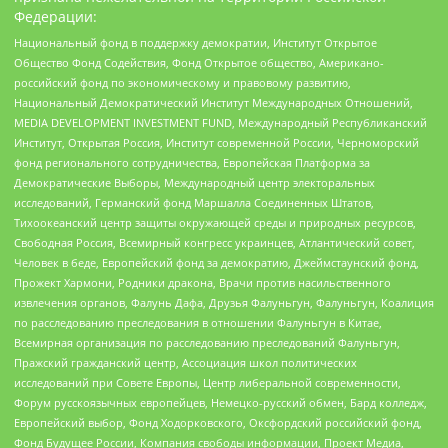
Федерации:
Национальный фонд в поддержку демократии, Институт Открытое
Общество Фонд Содействия, Фонд Открытое общество, Американо-
российский фонд по экономическому и правовому развитию,
Национальный Демократический Институт Международных Отношений,
MEDIA DEVELOPMENT INVESTMENT FUND, Международный Республиканский
Институт, Открытая Россия, Институт современной России, Черноморский
фонд регионального сотрудничества, Европейская Платформа за
Демократические Выборы, Международный центр электоральных
исследований, Германский фонд Маршалла Соединенных Штатов,
Тихоокеанский центр защиты окружающей среды и природных ресурсов,
Свободная Россия, Всемирный конгресс украинцев, Атлантический совет,
Человек в беде, Европейский фонд за демократию, Джеймстаунский фонд,
Прожект Хармони, Родники дракона, Врачи против насильственного
извлечения органов, Фалунь Дафа, Друзья Фалуньгун, Фалуньгун, Коалиция
по расследованию преследования в отношении Фалуньгун в Китае,
Всемирная организация по расследованию преследований Фалуньгун,
Пражский гражданский центр, Ассоциация школ политических
исследований при Совете Европы, Центр либеральной современности,
Форум русскоязычных европейцев, Немецко-русский обмен, Бард колледж,
Европейский выбор, Фонд Ходорковского, Оксфордский российский фонд,
Фонд Будущее России, Компания свободы информации, Проект Медиа,