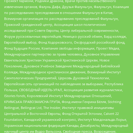
Прожект Хармони, Родники дракона, Врачи против насильственного
извлечения органов, Фалунь Дафа, Друзья Фалуньгун, Фалуньгун, Коалиция
по расследованию преследования в отношении Фалуньгун в Китае,
Всемирная организация по расследованию преследований Фалуньгун,
Пражский гражданский центр, Ассоциация школ политических
исследований при Совете Европы, Центр либеральной современности,
Форум русскоязычных европейцев, Немецко-русский обмен, Бард колледж,
Европейский выбор, Фонд Ходорковского, Оксфордский российский фонд,
Фонд Будущее России, Компания свободы информации, Проект Медиа,
Международное партнерство за права человека, Духовное Управление
Евангельских Христиан Украинской Христианской Церкви, Новое
Поколение, Духовное Учебное Заведение Международный Библейский
Колледж, Международное христианское движение, Всемирный Институт
Саентологических Предприятий, Церковь Духовной Технологии,
Европейская сеть организаций по наблюдению за выборами, Республика
Польша, СВОБОДНЫЙ ИДЕЛЬ-УРАЛ, Ассоциация развития журналистики,
IStories fonds, Королевский Институт Международных Отношений,
КРИМСЬКА ПРАВОЗАХИСНА ГРУПА, Фонд имени Генриха Бёлля, Stichting
Bellingcat, Bellingcat Ltd, The Insider, Институт правовой инициативы
Центральной и Восточной Европы, Фонд Открытой Эстонии, Calvert 22
Foundation, Канадский украинский конгресс, Институт Макдональда-Лорье,
Украинская национальная федерация Канады, Декабристы, Международный
научный центр им Вудро Вильсона, Свободная пресса, Возрождение,