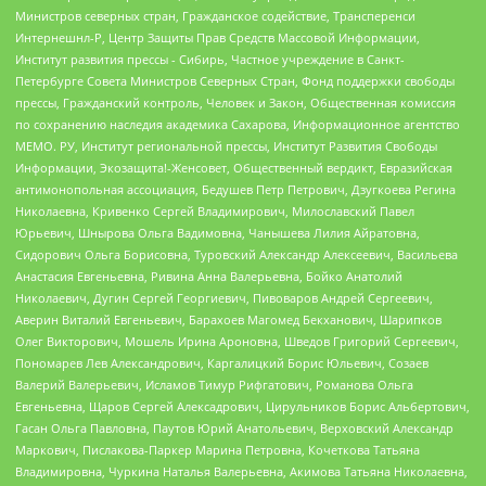
Министров северных стран, Гражданское содействие, Трансперенси
Интернешнл-Р, Центр Защиты Прав Средств Массовой Информации,
Институт развития прессы - Сибирь, Частное учреждение в Санкт-
Петербурге Совета Министров Северных Стран, Фонд поддержки свободы
прессы, Гражданский контроль, Человек и Закон, Общественная комиссия
по сохранению наследия академика Сахарова, Информационное агентство
МЕМО. РУ, Институт региональной прессы, Институт Развития Свободы
Информации, Экозащита!-Женсовет, Общественный вердикт, Евразийская
антимонопольная ассоциация, Бедушев Петр Петрович, Дзугкоева Регина
Николаевна, Кривенко Сергей Владимирович, Милославский Павел
Юрьевич, Шнырова Ольга Вадимовна, Чанышева Лилия Айратовна,
Сидорович Ольга Борисовна, Туровский Александр Алексеевич, Васильева
Анастасия Евгеньевна, Ривина Анна Валерьевна, Бойко Анатолий
Николаевич, Дугин Сергей Георгиевич, Пивоваров Андрей Сергеевич,
Аверин Виталий Евгеньевич, Барахоев Магомед Бекханович, Шарипков
Олег Викторович, Мошель Ирина Ароновна, Шведов Григорий Сергеевич,
Пономарев Лев Александрович, Каргалицкий Борис Юльевич, Созаев
Валерий Валерьевич, Исламов Тимур Рифгатович, Романова Ольга
Евгеньевна, Щаров Сергей Алексадрович, Цирульников Борис Альбертович,
Гасан Ольга Павловна, Паутов Юрий Анатольевич, Верховский Александр
Маркович, Пислакова-Паркер Марина Петровна, Кочеткова Татьяна
Владимировна, Чуркина Наталья Валерьевна, Акимова Татьяна Николаевна,