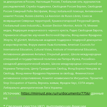
за демократию в России, Настоящая Россия, Глобальная сеть журналистов-
расследователей, Служба поддержки, Свободная Россия Берлин, Свободная
Россия Северный Рейн-Вестфалия, Фонд глобальной помощи, Антивоенный
комитет России, Russie-Libertes, La Asocicion de Rusos Libres, Союз за
возвращение Северных территорий, Крымскотатарский Ресурсный Центр,
Глобальный союз IndustriALL, Russian Election Monitor, Article 19, Мнение
медиа, Федерация анархического черного креста, Радио Свободная Европа,
Германское общество изучения Восточной Европы, Фонд имени Фридриха
Эберта, XZ gGmbH, Мобильная академия поддержки гендерной демократии
и миротворчества, Форум имени Льва Копелева, American Councils for
International Education, Cultural Vistas, Institute of International Education,
Антивоенное движение Антальи, Открытый диалог, Школа международных
отношений и государственной политики им Питера Мунка, Российско-
канадский демократический альянс, Школа международных отношений им
Нормана Патерсона, Центр Гражданских Свобод, Фонд Бориса Немцова за
Свободу, Фонд имени Фридриха Науманна за свободу, Феминистское
антивоенное сопротивление, Комитет независимости Ингушетии, Прометей,
Stop Occupation of Karelia, Вернись живым, Фридом Хаус, СОТА медиа,
Либерально-демократическая Лига Украины
Источник:
https://minjust.gov.ru/ru/documents/7756/
данные
на
13.05.2024
* Сведения реестра НКО, выполняющих функции