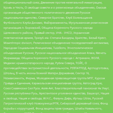
общенациональный союз, Движение против нелегальной иммиграции,
Кровь и Честь, О свободе совести и о религиозных объединениях, Омская
организация общественного политического движения Русское
национальное единство, Северное Братство, Клуб Болельщиков
Футбольного Клуба Динамо, Файзрахманисты, Мусульманская религиозная
организация п. Боровский, Община Коренного Русского народа
Щелковского района, Правый сектор, УНА - УНСО, Украинская
повстанческая армия, Тризуб им. Степана Бандеры, Братство, Белый Крест,
Misanthropic division, Религиозное объединение последователей инглиизма,
Народная Социальная Инициатива, TulaSkins, Этнополитическое
объединение Русские, Русское национальное объединение Атака, Мечеть
Мирмамеда, Община Коренного Русского народа г. Астрахани, ВОЛЯ,
Меджлис крымскотатарского народа, Рубеж Севера, ТОЙС, О
противодействии экстремистской деятельности, РЕВТАТПОД, Артподготовка,
Штольц, В честь иконы Божией Матери Державная, Сектор 16,
Независимость, Фирма, Молодежная правозащитная группа МПГ, Курсом
Правды и Единения, Каракольская инициативная группа, Автоград Крю,
Союз Славянских Сил Руси, Алля-Аят, Благотворительный пансионат Ак Умут,
Русская республика Русь, Арестантское уголовное единство, Башкорт, Нация
и свобода, Нация и свобода, W.H.С., Фалунь Дафа, Иртыш Ultras, Русский
Патриотический клуб-Новокузнецк/РПК, Сибирский державный союз, Фонд
борьбы с коррупцией, Фонд защиты прав граждан, Штабы Навального,