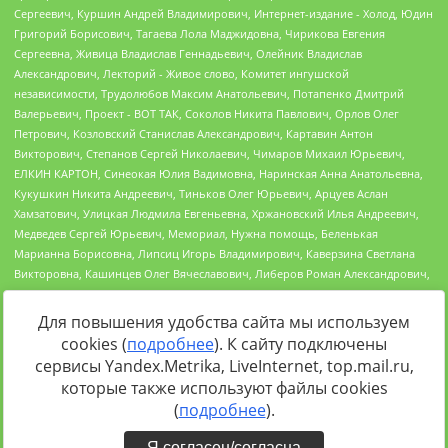
Для повышения удобства сайта мы используем
cookies (
подробнее
). К сайту подключены
Источник:
https://minjust.gov.ru/uploaded/files/reestr-
сервисы Yandex.Metrika, LiveInternet, top.mail.ru,
inostrannyih-agentov-22-03-2024.pdf
данные на
22.03.2024
которые также используют файлы cookies
(
подробнее
).
Я согласен/согласна