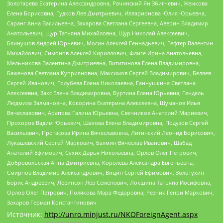
Золотарева Екатерина Александровна, Рачинский Ян Збигневич, Жемкова
Елена Борисовна, Гудков Лев Дмитриевич, Илларионова Юлия Юрьевна,
Саранг Анна Васильевна, Захарова Светлана Сергеевна, Аверин Владимир
Анатольевич, Щур Татьяна Михайловна, Щур Николай Алексеевич,
Блинушов Андрей Юрьевич, Мосин Алексей Геннадьевич, Гефтер Валентин
Михайлович, Симонов Алексей Кириллович, Флиге Ирина Анатольевна,
Мельникова Валентина Дмитриевна, Вититинова Елена Владимировна,
Баженова Светлана Куприяновна, Максимов Сергей Владимирович, Беляев
Сергей Иванович, Голубева Елена Николаевна, Ганнушкина Светлана
Алексеевна, Закс Елена Владимировна, Буртина Елена Юрьевна, Гендель
Людмила Залмановна, Кокорина Екатерина Алексеевна, Шуманов Илья
Вячеславович, Арапова Галина Юрьевна, Свечников Анатолий Мариевич,
Прохоров Вадим Юрьевич, Шахова Елена Владимировна, Подузов Сергей
Васильевич, Протасова Ирина Вячеславовна, Литинский Леонид Борисович,
Лукашевский Сергей Маркович, Бахмин Вячеслав Иванович, Шабад
Анатолий Ефимович, Сухих Дарья Николаевна, Орлов Олег Петрович,
Добровольская Анна Дмитриевна, Королева Александра Евгеньевна,
Смирнов Владимир Александрович, Вицин Сергей Ефимович, Золотухин
Борис Андреевич, Левинсон Лев Семенович, Локшина Татьяна Иосифовна,
Орлов Олег Петрович, Полякова Мара Федоровна, Резник Генри Маркович,
Захаров Герман Константинович
Источник:
http://unro.minjust.ru/NKOForeignAgent.aspx