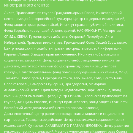
иностранного агента:
Лилит, Правозащитная группа Гражданин.Армия.Право, Нижегородский
центр немецкой и европейской культуры, Центр гендерных исследований,
Фонд защиты прав граждан Штаб, Институт права и публичной политики,
Фонд борьбы с коррупцией, Альянс врачей, НАСИЛИЮ.НЕТ, Мы против
СПИДа, СВЕЧА, Гуманитарное действие, Открытый Петербург, Лига
Избирателей, Правовая инициатива, Гражданский Союз, Хасдей Ерушалаим,
Центр поддержки и содействия развитию средств массовой информации,
Горячая Линия, В защиту прав заключенных, Институт глобализации и
социальных движений, Центр социально-информационных инициатив
Действие, Благотворительный фонд охраны здоровья и защиты прав
граждан, Благотворительный фонд помощи осужденным и их семьям, Фонд
Тольятти, Новое время, Серебряная тайга, Так-Так-Так, Сова, центр Анна,
Проект Апрель, Самарская губерния, Эра здоровья, Мемориал,
Аналитический Центр Юрия Левады, Издательство Парк Гагарина, Фонд
имени Андрея Рылькова, Сфера, Центр СИБАЛЬТ, Уральская правозащитная
группа, Женщины Евразии, Институт прав человека, Фонд защиты гласности,
Российский исследовательский центр по правам человека,
Дальневосточный центр развития гражданских инициатив и социального
партнерства, Гражданское действие, Центр независимых социологических
исследований, Сутяжник, АКАДЕМИЯ ПО ПРАВАМ ЧЕЛОВЕКА, Центр развития
некоммерческих организаций, Частное учреждение в Калининграде Совета