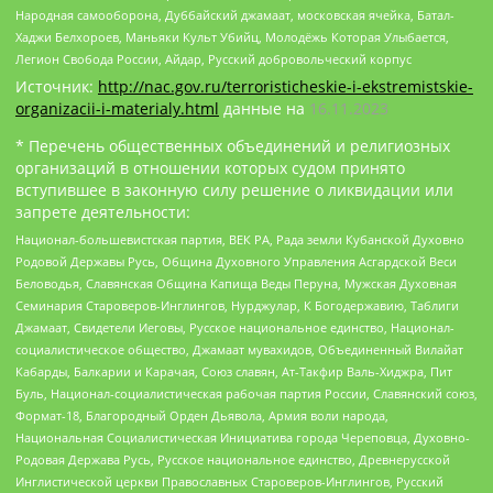
Народная самооборона, Дуббайский джамаат, московская ячейка, Батал-
Хаджи Белхороев, Маньяки Культ Убийц, Молодёжь Которая Улыбается,
Легион Свобода России, Айдар, Русский добровольческий корпус
Источник:
http://nac.gov.ru/terroristicheskie-i-ekstremistskie-
organizacii-i-materialy.html
данные на
16.11.2023
* Перечень общественных объединений и религиозных
организаций в отношении которых судом принято
вступившее в законную силу решение о ликвидации или
запрете деятельности:
Национал-большевистская партия, ВЕК РА, Рада земли Кубанской Духовно
Родовой Державы Русь, Община Духовного Управления Асгардской Веси
Беловодья, Славянская Община Капища Веды Перуна, Мужская Духовная
Семинария Староверов-Инглингов, Нурджулар, К Богодержавию, Таблиги
Джамаат, Свидетели Иеговы, Русское национальное единство, Национал-
социалистическое общество, Джамаат мувахидов, Объединенный Вилайат
Кабарды, Балкарии и Карачая, Союз славян, Ат-Такфир Валь-Хиджра, Пит
Буль, Национал-социалистическая рабочая партия России, Славянский союз,
Формат-18, Благородный Орден Дьявола, Армия воли народа,
Национальная Социалистическая Инициатива города Череповца, Духовно-
Родовая Держава Русь, Русское национальное единство, Древнерусской
Инглистической церкви Православных Староверов-Инглингов, Русский