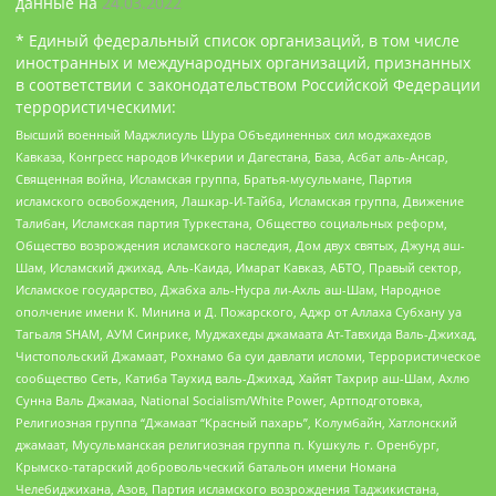
данные на
24.03.2022
* Единый федеральный список организаций, в том числе
иностранных и международных организаций, признанных
в соответствии с законодательством Российской Федерации
террористическими:
Высший военный Маджлисуль Шура Объединенных сил моджахедов
Кавказа, Конгресс народов Ичкерии и Дагестана, База, Асбат аль-Ансар,
Священная война, Исламская группа, Братья-мусульмане, Партия
исламского освобождения, Лашкар-И-Тайба, Исламская группа, Движение
Талибан, Исламская партия Туркестана, Общество социальных реформ,
Общество возрождения исламского наследия, Дом двух святых, Джунд аш-
Шам, Исламский джихад, Аль-Каида, Имарат Кавказ, АБТО, Правый сектор,
Исламское государство, Джабха аль-Нусра ли-Ахль аш-Шам, Народное
ополчение имени К. Минина и Д. Пожарского, Аджр от Аллаха Субхану уа
Тагьаля SHAM, АУМ Синрике, Муджахеды джамаата Ат-Тавхида Валь-Джихад,
Чистопольский Джамаат, Рохнамо ба суи давлати исломи, Террористическое
сообщество Сеть, Катиба Таухид валь-Джихад, Хайят Тахрир аш-Шам, Ахлю
Сунна Валь Джамаа, National Socialism/White Power, Артподготовка,
Религиозная группа “Джамаат “Красный пахарь”, Колумбайн, Хатлонский
джамаат, Мусульманская религиозная группа п. Кушкуль г. Оренбург,
Крымско-татарский добровольческий батальон имени Номана
Челебиджихана, Азов, Партия исламского возрождения Таджикистана,