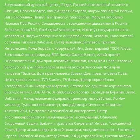
Всеукраинский духовный центр , Риддл, Русский антивоенный комитет в
Швеции, Проект Медуза, Фонд Андрея Сахарова, Форум свободной России,
Лига Свободных Наций, Transparеncy International, Форум Свободных
Народов ПостРоссии, Солидарность с гражданским движением в России –
Solidarus, КрымSOS, Свободный университет, Институт государственного
управления, Форум гражданского общества Россия, Беллона, Союз жителей
островов Тисима и Хабомаи, Съезд народных депутатов, Гринпис
Интернешнл, Фонд борьбы с коррупцией Инк, Завет церквей TCCN, Агора,
Всемирный фонд природы, BDR Novaja Gazeta-Europe, Алтай проект,
Образовательный дом прав человека Чернигов, Фонд Дом Прав Человека,
Белорусский дом прав человека имени Бориса Звозскова, Дом прав
человека Тбилиси, Дом прав человека Ереван, Дом прав человека Крым,
Центр дикого лосося, TVR Studios, ТВ Дождь, Центр европейских
исследований им Вилфрида Мартенса, Сетевое объединение журналистов
расследователей, АЛЛАТРА, За свободную Россию, Свободная Бурятия, Uralic,
UnKremlin, Международная федерация транспортных рабочих, ИстЧам
Финланд, Гудзоновский институт, Фонд Демократического Развития,
Комитет-2024, Центрально-Европейский университет, Центр
восточноевропейских и международных исследований, Общество
Сторожевой башни, Библии и трактатов Свидетелей Иеговы, Гражданский
Совет, Центр анализа европейской политики, Академическая сеть Восточная
Европа, Российский комитет действия, РЭНД корпорейшн, Русская Америка