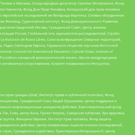
в Тисима и Хабомаи, Съезд народных депутатов, Гринпис Интернешнл, Фонд
ека Чернигов, Фонд Дом Прав Человека, Белорусский дом прав человека
нтр европейских исследований им Вилфрида Мартенса, Сетевое объединение
Чам Финланд, Гудзоновский институт, Фонд Демократического Развития,
актатов Свидетелей Иеговы, Гражданский Совет, Центр анализа
астоящая Россия, Глобальная сеть журналистов-расследователей, Служба
a Asocicion de Rusos Libres, Союз за возвращение Северных территорий,
еста, Радио Свободная Европа, Германское общество изучения Восточной
ouncils for International Education, Cultural Vistas, Institute of
, Российско-канадский демократический альянс, Школа международных
е антивоенное сопротивление, Комитет независимости Ингушетии,
ты прав граждан Штаб, Институт права и публичной политики, Фонд
инициатива, Гражданский Союз, Хасдей Ерушалаим, Центр поддержки и
социально-информационных инициатив Действие, Благотворительный фонд
Так, Сова, центр Анна, Проект Апрель, Самарская губерния, Эра здоровья,
я группа, Женщины Евразии, Институт прав человека, Фонд защиты
Гражданское действие, Центр независимых социологических исследований,
стран, Гражданское содействие, Трансперенси Интернешнл-Р, Центр