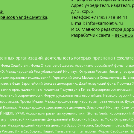
Адрес учредителя, издателя, р
зи
д.13, кор. 2
рвисов Yandex.Metrika,
Телефон: +7 (495) 718-84-11
E-mail: info@samolet-v.ru
И.О. главного редактора Доро
Разработчик сайта –
INFOROS
енных организаций, деятельность которых признана нежелате
 Фонд Содействия, Фонд Открытое общество, Американо-российский фонд по э
 Международный Республиканский Институт, Открытая Россия, Институт совре
р электоральных исследований, Германский фонд Маршалла Соединенных Штатов
еловек в беде, Европейский фонд за демократию, Джеймстаунский фонд, Прожект
дованию преследования в отношении Фалуньгун в Китае, Всемирная организация 
беральной современности, Форум русскоязычных европейцев, Немецко-русский о
формации, Проект Медиа, Международное партнерство за права человека, Духов
 Колледж, Международное христианское движение, Всемирный Институт Саентол
 ИДЕЛЬ-УРАЛ, Ассоциация развития журналистики, IStories fonds, Королевск
r, Институт правовой инициативы Центральной и Восточной Европы, Фонд Открытой Э
ты, Международный научный центр им Вудро Вильсона, Свободная пресса, Возро
России, Лига Свободных Наций, Transparеncy International, Форум Свободных Н