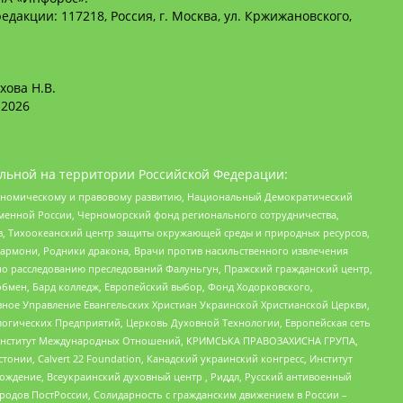
едакции: 117218, Россия, г. Москва, ул. Кржижановского,
хова Н.В.
2026
льной на территории Российской Федерации:
кономическому и правовому развитию, Национальный Демократический
менной России, Черноморский фонд регионального сотрудничества,
, Тихоокеанский центр защиты окружающей среды и природных ресурсов,
 Хармони, Родники дракона, Врачи против насильственного извлечения
по расследованию преследований Фалуньгун, Пражский гражданский центр,
бмен, Бард колледж, Европейский выбор, Фонд Ходорковского,
ное Управление Евангельских Христиан Украинской Христианской Церкви,
огических Предприятий, Церковь Духовной Технологии, Европейская сеть
ий Институт Международных Отношений, КРИМСЬКА ПРАВОЗАХИСНА ГРУПА,
стонии, Calvert 22 Foundation, Канадский украинский конгресс, Институт
ждение, Всеукраинский духовный центр , Риддл, Русский антивоенный
ародов ПостРоссии, Солидарность с гражданским движением в России –