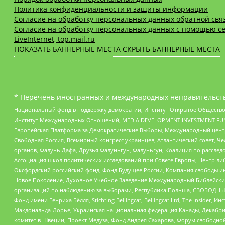
Политика конфиденциальности и защиты информации
Согласие на обработку персональных данных обратной свя
Согласие на обработку персональных данных с помощью се
LiveInternet, top.mail.ru
ПОКАЗАТЬ БАННЕРНЫЕ МЕСТА
СКРЫТЬ БАННЕРНЫЕ МЕСТА
* Перечень иностранных и международных неправительств
Национальный фонд в поддержку демократии, Институт Открытое Общество
Институт Международных Отношений, MEDIA DEVELOPMENT INVESTMENT FUND,
Европейская Платформа за Демократические Выборы, Международный цент
Свободная Россия, Всемирный конгресс украинцев, Атлантический совет, Ч
органов, Фалунь Дафа, Друзья Фалуньгун, Фалуньгун, Коалиция по рассле
Ассоциация школ политических исследований при Совете Европы, Центр ли
Оксфордский российский фонд, Фонд Будущее России, Компания свободы ин
Новое Поколение, Духовное Учебное Заведение Международный Библейский
организаций по наблюдению за выборами, Республика Польша, СВОБОДНЫЙ
Фонд имени Генриха Бёлля, Stichting Bellingcat, Bellingcat Ltd, The Inside
Макдональда-Лорье, Украинская национальная федерация Канады, Декабрис
комитет в Швеции, Проект Медуза, Фонд Андрея Сахарова, Форум свободной 