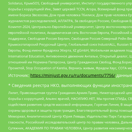
Solidarus, КрымSOS, Свободный университет, Институт государственного у
борьбы с коррупцией Инк, Завет церквей TCCN, Агора, Всемирный фонд при
имени Бориса Звозскова, Дом прав человека Тбилиси, Дом прав человека Ер
журналистов расследователей, АЛЛАТРА, За свободную Россию, Свободная Б
Комитет-2024, Центрально-Европейский университет, Центр восточноевроп
европейской политики, Академическая сеть Восточная Европа, Российский к
поддержки, Свободная Россия Берлин, Свободная Россия Северный Рейн-Вест
Крымскотатарский Ресурсный Центр, Глобальный союз IndustriALL, Russian E
Европы, Фонд имени Фридриха Эберта, XZ gGmbH, Мобильная академия поддержк
International Education, Антивоенное движение Антальи, Открытый диало
отношений им Нормана Патерсона, Центр Гражданских Свобод, Фонд Бориса
Прометей, Stop Occupation of Karelia, Вернись живым, Фридом Хаус, СОТА 
Источник:
https://minjust.gov.ru/ru/documents/7756/
данные
* Сведения реестра НКО, выполняющих функции иностранн
Лилит, Правозащитная группа Гражданин.Армия.Право, Нижегородский цент
борьбы с коррупцией, Альянс врачей, НАСИЛИЮ.НЕТ, Мы против СПИДа, СВЕ
содействия развитию средств массовой информации, Горячая Линия, В защ
охраны здоровья и защиты прав граждан, Благотворительный фонд помощи ос
Мемориал, Аналитический Центр Юрия Левады, Издательство Парк Гагарина
гласности, Российский исследовательский центр по правам человека, Даль
Сутяжник, АКАДЕМИЯ ПО ПРАВАМ ЧЕЛОВЕКА, Центр развития некоммерческих