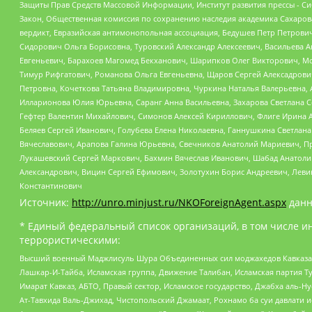
Защиты Прав Средств Массовой Информации, Институт развития прессы - Си
Закон, Общественная комиссия по сохранению наследия академика Сахаров
вердикт, Евразийская антимонопольная ассоциация, Бедушев Петр Петрови
Сидорович Ольга Борисовна, Туровский Александр Алексеевич, Васильева А
Евгеньевич, Барахоев Магомед Бекханович, Шарипков Олег Викторович, М
Тимур Рифгатович, Романова Ольга Евгеньевна, Щаров Сергей Алексадрови
Петровна, Кочеткова Татьяна Владимировна, Чуркина Наталья Валерьевна, 
Илларионова Юлия Юрьевна, Саранг Анна Васильевна, Захарова Светлана 
Гефтер Валентин Михайлович, Симонов Алексей Кириллович, Флиге Ирина 
Беляев Сергей Иванович, Голубева Елена Николаевна, Ганнушкина Светлана
Вячеславович, Арапова Галина Юрьевна, Свечников Анатолий Мариевич, П
Лукашевский Сергей Маркович, Бахмин Вячеслав Иванович, Шабад Анатоли
Александрович, Вицин Сергей Ефимович, Золотухин Борис Андреевич, Леви
Константинович
Источник:
http://unro.minjust.ru/NKOForeignAgent.aspx
данн
* Единый федеральный список организаций, в том числе и
террористическими:
Высший военный Маджлисуль Шура Объединенных сил моджахедов Кавказа, Ко
Лашкар-И-Тайба, Исламская группа, Движение Талибан, Исламская партия Т
Имарат Кавказ, АБТО, Правый сектор, Исламское государство, Джабха аль-
Ат-Тавхида Валь-Джихад, Чистопольский Джамаат, Рохнамо ба суи давлати и