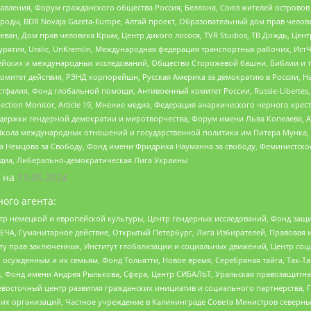
правления, Форум гражданского общества Россия, Беллона, Союз жителей острово
роды, BDR Novaja Gazeta-Europe, Алтай проект, Образовательный дом прав челов
еван, Дом прав человека Крым, Центр дикого лосося, TVR Studios, ТВ Дождь, Це
урятия, Uralic, UnKremlin, Международная федерация транспортных рабочих, Ист
ейских и международных исследований, Общество Сторожевой башни, Библии и тр
омитет действия, РЭНД корпорейшн, Русская Америка за демократию в России, Н
фалия, Фонд глобальной помощи, Антивоенный комитет России, Russie-Libertes, L
lection Monitor, Article 19, Мнение медиа, Федерация анархического черного кр
и гендерной демократии и миротворчества, Форум имени Льва Копелева, American C
г, Школа международных отношений и государственной политики им Питера Мунка
 Немцова за Свободу, Фонд имени Фридриха Науманна за свободу, Феминистско
медиа, Либерально-демократическая Лига Украины
 на
13.05.2024
ого агента:
р немецкой и европейской культуры, Центр гендерных исследований, Фонд защи
ЧА, Гуманитарное действие, Открытый Петербург, Лига Избирателей, Правовая 
иту прав заключенных, Институт глобализации и социальных движений, Центр 
ужденным и их семьям, Фонд Тольятти, Новое время, Серебряная тайга, Так-Так-
, Фонд имени Андрея Рылькова, Сфера, Центр СИБАЛЬТ, Уральская правозащитна
невосточный центр развития гражданских инициатив и социального партнерства, 
 организаций, Частное учреждение в Калининграде Совета Министров северных 