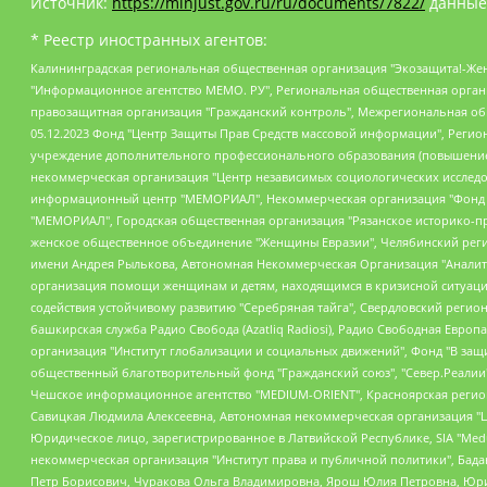
Источник:
https://minjust.gov.ru/ru/documents/7822/
данные
* Реестр иностранных агентов:
Калининградская региональная общественная организация "Экозащита!-Женсовет", Фонд содействия защите прав и свобод граждан "Общественный вердикт", Фонд "Институт Развития Свободы Информации", Частное учреждение "Информационное агентство МЕМО. РУ", Региональная общественная организация "Общественная комиссия по сохранению наследия академика Сахарова", Фонд поддержки свободы прессы, Санкт-Петербургская общественная правозащитная организация "Гражданский контроль", Межрегиональная общественная организация "Информационно-просветительский центр "Мемориал", Региональный Фонд "Центр Защиты Прав Средств Массовой Информации", с 05.12.2023 Фонд "Центр Защиты Прав Средств массовой информации", Региональная общественная благотворительная организация помощи беженцам и мигрантам "Гражданское содействие", Негосударственное образовательное учреждение дополнительного профессионального образования (повышение квалификации) специалистов "АКАДЕМИЯ ПО ПРАВАМ ЧЕЛОВЕКА", Свердловская региональная общественная организация "Сутяжник", Автономная некоммерческая организация "Центр независимых социологических исследований", Союз общественных объединений "Российский исследовательский центр по правам человека", Региональное общественное учреждение научно-информационный центр "МЕМОРИАЛ", Некоммерческая организация "Фонд защиты гласности", Автономная некоммерческая организация "Институт прав человека", Городская общественная организация "Екатеринбургское общество "МЕМОРИАЛ", Городская общественная организация "Рязанское историко-просветительское и правозащитное общество "Мемориал" (Рязанский Мемориал), Челябинский региональный орган общественной самодеятельности – женское общественное объединение "Женщины Евразии", Челябинский региональный орган общественной самодеятельности "Уральская правозащитная группа", Фонд содействия защите здоровья и социальной справедливости имени Андрея Рылькова, Автономная Некоммерческая Организация "Аналитический Центр Юрия Левады", Автономная некоммерческая организация социальной поддержки населения "Проект Апрель", Региональная общественная организация помощи женщинам и детям, находящимся в кризисной ситуации "Информационно-методический центр "Анна", Фонд содействия развитию массовых коммуникаций и правовому просвещению "Так-так-Так", Фонд содействия устойчивому развитию "Серебряная тайга", Свердловский региональный общественный фонд социальных проектов "Новое время", "Idel.Реалии", Кавказ.Реалии, Крым.Реалии, Телеканал Настоящее Время, Татаро-башкирская служба Радио Свобода (Azatliq Radiosi), Радио Свободная Европа/Радио Свобода (PCE/PC), "Сибирь.Реалии", "Фактограф", Благотворительный фонд помощи осужденным и их семьям, Автономная некоммерческая организация "Институт глобализации и социальных движений", Фонд "В защиту прав заключенных", Частное учреждение "Центр поддержки и содействия развитию средств массовой информации", Пензенский региональный общественный благотворительный фонд "Гражданский союз", "Север.Реалии", Некоммерческая организация Фонд "Правовая инициатива", Общество с ограниченной ответственностью "Радио Свободная Европа/Радио Свобода", Чешское информационное агентство "MEDIUM-ORIENT", Красноярская региональная общественная организация "Мы против СПИДа", Камалягин Денис Николаевич, Маркелов Сергей Евгеньевич, Пономарев Лев Александрович, Савицкая Людмила Алексеевна, Автоно