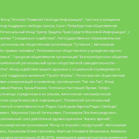
евосточное общественное движение "Маяк", Санкт-Петербургская ЛГБТ-инициативная группа "Выход", Инициативная группа ЛГБТ+ "Реверс", Алексеев Андрей Викторович, Бекбулатова Таисия Львовна, Беляев Иван Михайлович, Владыкина Елена Сергеевна, Гельман Марат Александрович, Никульшина Вероника Юрьевна, Толоконникова Надежда Андреевна, Шендерович Виктор Анатольевич, Общество с ограниченной ответственностью "Данное сообщение", Общество с ограниченной ответственностью Издательский дом "Новая глава", Айнбиндер Александра Александровна, Московский комьюнити-центр для ЛГБТ+инициатив, Благотворительный фонд развития филантропии, Deutsche Welle (Германия, Kurt-Schumacher-Strasse 3, 53113 Bonn), Борзунова Мария Михайловна, Воробьев Виктор Викторович, Голубева Анна Львовна, Константинова Алла Михайловна, Малкова Ирина Владимировна, Мурадов Мурад Абдулгалимович, Осетинская Елизавета Николаевна, Понасенков Евгений Николаевич, Ганапольский Матвей Юрьевич, Киселев Евгений Алексеевич, Борухович Ирина Григорьевна, Дремин Иван Тимофеевич, Дубровский Дмитрий Викторович, Красноярская региональная общественная организация поддержки и развития альтернативных образовательных технологий и межкультурных коммуникаций "ИНТЕРРА", Маяковская Екатерина Алексеевна, Фейгин Марк Захарович, Филимонов Андрей Викторович, Дзугкоева Регина Николаевна, Доброхотов Роман Александрович, Дудь Юрий Александрович, Елкин Сергей Владимирович, Кругликов Кирилл Игоревич, Сабунаева Мария Леонидовна, Семенов Алексей Владимирович, Шаинян Карен Багратович, Шульман Екатерина Михайловна, Асафьев Артур Валерьевич, Вахштайн Виктор Семенович, Венедиктов Алексей Алексеевич, Лушникова Екатерина Евгеньевна, Волков Леонид Михайлович, Невзоров Александр Глебович, Пархоменко Сергей Борисович, Сироткин Ярослав Николаевич, Кара-Мурза Владимир Владимирович, Баранова Наталья Владимировна, Гозман Леонид Яковлевич, Кагарлицкий Борис Юльевич, Климарев Михаил Валерьевич, Милов Владимир Станиславович, Автономная некоммерческая организация Краснодарский центр современного искусства "Типография", Моргенштерн Алишер Тагирович, Соболь Любовь Эдуардовна, Общество с ограниченной ответственностью "ЛИЗА НОРМ", Каспаров Гарри Кимович, Ходорковский Михаил Борисович, Общество с ограниченной ответственностью "Апрельские тезисы", Данилович Ирина Брониславовна, Кашин Олег Владимирович, Петров Николай Владимирович, Пивоваров Алексей Владимирович, Соколов Михаил Владимирович, Цветкова Юлия Владимировна, Чичваркин Евгений Александрович, Комитет против пыток/Команда против пыток, Общество с ограниченной ответственностью "Первый научный", Общество с ограниченной ответственностью "Вертолет и ко", Белоцерковская Вероника Борисовна, Кац Максим Евгеньевич, Лазарева Татьяна Юрьевна, Шаведдинов Руслан Табризович, Яшин Илья Валерьевич, Общество с ограниченной ответственностью "Иноагент ААВ", Алешковский Дмитрий Петрович, Альбац Евгения Марковна, Быков Дмитрий Львович, Галямина Юлия Евгеньевна, Лойко Сергей Леонидович, Мартынов Кирилл Константинович, Медведев Сергей Александрович, Крашенинников Федор Геннадиевич, Гордеева Катерина Вл