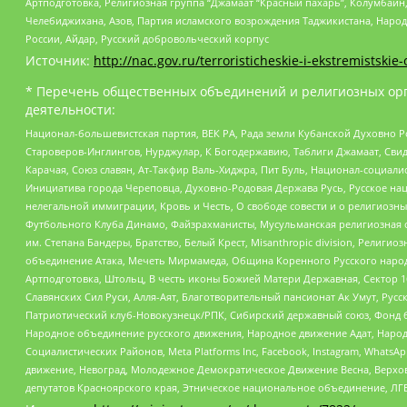
Артподготовка, Религиозная группа “Джамаат “Красный пахарь”, Колумбайн
Челебиджихана, Азов, Партия исламского возрождения Таджикистана, Народ
России, Айдар, Русский добровольческий корпус
Источник:
http://nac.gov.ru/terroristicheskie-i-ekstremistskie-
* Перечень общественных объединений и религиозных орг
деятельности:
Национал-большевистская партия, ВЕК РА, Рада земли Кубанской Духовно
Староверов-Инглингов, Нурджулар, К Богодержавию, Таблиги Джамаат, Сви
Карачая, Союз славян, Ат-Такфир Валь-Хиджра, Пит Буль, Национал-социал
Инициатива города Череповца, Духовно-Родовая Держава Русь, Русское н
нелегальной иммиграции, Кровь и Честь, О свободе совести и о религиоз
Футбольного Клуба Динамо, Файзрахманисты, Мусульманская религиозная о
им. Степана Бандеры, Братство, Белый Крест, Misanthropic division, Рели
объединение Атака, Мечеть Мирмамеда, Община Коренного Русского народа
Артподготовка, Штольц, В честь иконы Божией Матери Державная, Сектор 1
Славянских Сил Руси, Алля-Аят, Благотворительный пансионат Ак Умут, Русск
Патриотический клуб-Новокузнецк/РПК, Сибирский державный союз, Фонд б
Народное объединение русского движения, Народное движение Адат, Народ
Социалистических Районов, Meta Platforms Inc, Facebook, Instagram, Wha
движение, Невоград, Молодежное Демократическое Движение Весна, Верхов
депутатов Красноярского края, Этническое национальное объединение, ЛГ