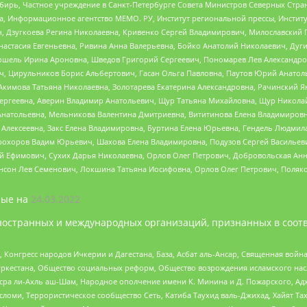
бирь, Частное учреждение в Санкт-Петербурге Совета Министров Северных Стра
а, Информационное агентство МЕМО. РУ, Институт региональной прессы, Инсти
ч, Дзугкоева Регина Николаевна, Кривенко Сергей Владимирович, Милославски
настасия Евгеньевна, Ривина Анна Валерьевна, Бойко Анатолий Николаевич, Дуг
ошель Ирина Ароновна, Шведов Григорий Сергеевич, Пономарев Лев Александро
ч, Цирульников Борис Альбертович, Гасан Ольга Павловна, Паутов Юрий Анато
Акимова Татьяна Николаевна, Золотарева Екатерина Александровна, Рачинский Я
Сергеевна, Аверин Владимир Анатольевич, Щур Татьяна Михайловна, Щур Никола
Анатольевна, Мельникова Валентина Дмитриевна, Вититинова Елена Владимировн
 Алексеевна, Закс Елена Владимировна, Буртина Елена Юрьевна, Гендель Людмил
рохоров Вадим Юрьевич, Шахова Елена Владимировна, Подузов Сергей Васильеви
й Ефимович, Сухих Дарья Николаевна, Орлов Олег Петрович, Добровольская Анн
нсон Лев Семенович, Локшина Татьяна Иосифовна, Орлов Олег Петрович, Поляк
ые на
24.03.2022
ностранных и международных организаций, признанных в соотв
нгресс народов Ичкерии и Дагестана, База, Асбат аль-Ансар, Священная война,
уркестана, Общество социальных реформ, Общество возрождения исламского насл
Нусра ли-Ахль аш-Шам, Народное ополчение имени К. Минина и Д. Пожарского, Ад
сломи, Террористическое сообщество Сеть, Катиба Таухид валь-Джихад, Хайят Тах