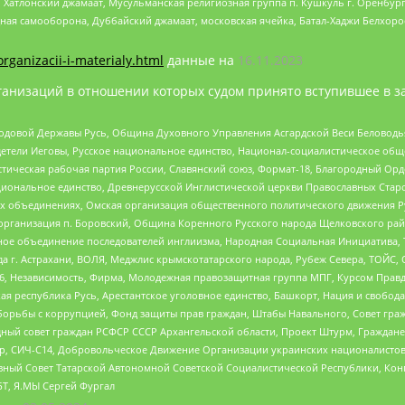
, Хатлонский джамаат, Мусульманская религиозная группа п. Кушкуль г. Оренбу
ная самооборона, Дуббайский джамаат, московская ячейка, Батал-Хаджи Белхор
organizacii-i-materialy.html
данные на
16.11.2023
анизаций в отношении которых судом принято вступившее в з
 Родовой Державы Русь, Община Духовного Управления Асгардской Веси Беловод
детели Иеговы, Русское национальное единство, Национал-социалистическое об
истическая рабочая партия России, Славянский союз, Формат-18, Благородный Ор
ациональное единство, Древнерусской Инглистической церкви Православных Ста
ных объединениях, Омская организация общественного политического движения Р
рганизация п. Боровский, Община Коренного Русского народа Щелковского район
гиозное объединение последователей инглиизма, Народная Социальная Инициатива,
 г. Астрахани, ВОЛЯ, Меджлис крымскотатарского народа, Рубеж Севера, ТОЙС, 
6, Независимость, Фирма, Молодежная правозащитная группа МПГ, Курсом Правд
ая республика Русь, Арестантское уголовное единство, Башкорт, Нация и свобода,
орьбы с коррупцией, Фонд защиты прав граждан, Штабы Навального, Совет гражд
ный совет граждан РСФСР СССР Архангельской области, Проект Штурм, Граждане 
tsApp, СИЧ-С14, Добровольческое Движение Организации украинских националисто
ный Совет Татарской Автономной Советской Социалистической Республики, Кон
БТ, Я.МЫ Сергей Фургал