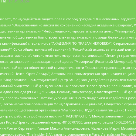
 на
03.05.2024
мная некоммерческая организация "Центр по работе с проблемой насилия "НАСИЛИЮ.НЕТ", Межрегиональный профессиональный союз работников здравоохранения "Альянс врачей", Юридическое лицо, зарегистрированное в Латвийской Республике, SIA "Medusa Project" (регистрационный номер 40103797863, дата регистрации 10.06.2014), Некоммерческая организация "Фонд по борьбе с коррупцией", Автономная некоммерческая организация "Институт права и публичной политики", Баданин Роман Сергеевич, Гликин Максим Александрович, Железнова Мария Михайловна, Лукьянова Юлия Сергеевна, Маетная Елизавета Витальевна, Маняхин Петр Борисович, Чуракова Ольга Владимировна, Ярош Юлия Петровна, Юридическое лицо "The Insider SIA", зарегистрированное в Риге, Латвийская Республика (дата регистрации 26.06.2015), являющееся администратором доменного имени интернет-издания "The Insider SIA", https://theins.ru, Постернак Алексей Евгеньевич, Рубин Михаил Аркадьевич, Анин Роман Александрович, Юридическое лицо Istories fonds, зарегистрированное в Латвийской Республике (регистрационный номер 50008295751, дата регистрации 24.02.2020), Великовский Дмитрий Александрович, Долинина Ирина Николаевна, Мароховская Алеся Алексеевна, Шлейнов Роман Юрьевич, Шмагун Олеся Валентиновна, Общество с ограниченной ответственностью "Альтаир 2021", Общество с ограниченной ответственностью "Вега 2021", Общество с ограниченной ответственностью "Главный редактор 2021", Общество с ограниченной ответственностью "Ромашки монолит", Важенков Артем Валерьевич, Ивановская областная общественная организация "Центр гендерных исследований", Гурман Юрий Альбертович, Медиапроект "ОВД-Инфо", Егоров Владимир Владимирович, Жилинский Владимир Александрович, Общество с ограниченной ответственностью "ЗП", Иванова София Юрьевна, Карезина Инна Павловна, Кильтау Екатерина Викторовна, Петров Алексей Викторович, Пискунов Сергей Евгеньевич, Смирнов Сергей Сергеевич, Тихонов Михаил Сергеевич, Общество с ограниченной ответственностью "ЖУРНАЛИСТ-ИНОСТРАННЫЙ АГЕНТ", Арапова Галина Юрьевна, Вольтская Татьяна Анатольевна, Американская компания "Mason G.E.S. Anonymous Foundation" (США), являющаяся владельцем интернет-издания https://mnews.world/, Компания "Stichting Bellingcat", зарегистрированная в Нидерландах (дата регистрации 11.07.2018), Захаров Андрей Вячеславович, Клепиковская Екатерина Дмитриевна, Общество с ограниченной ответственностью "МЕМО", Перл Роман Александрович, Симонов Евгений Алексеевич, Соловьева Елена Анатольевна, Сотников Даниил Владимирович, Сурначева Елизавета Дмитриевна, Автономная некоммерческая организация по защите прав человека и информированию населения "Якутия – Наше Мнение", Общество с ограниченной ответственностью "Москоу диджитал медиа", с 26.01.2023 Общество с ограниченной ответственностью "Чайка Белые сады", Ветошкина Валерия Валерьевна, Заговора Максим Александрович, Межрегиональное общественное движение "Российская ЛГБТ - сеть", Оленичев Максим Владимирович, Павлов Иван Юрьевич, Скворцова Елена Сергеевна, Общество с ограниченной ответственностью "Как бы инагент", Кочетков Игорь Викторович, Общество с ограниченной ответственностью "Честные выборы", Еланчик Олег Александрович, Общество с ограниченной ответственностью "Нобелевский призыв", Гималова Регина Эмилевна, Григорьев Андрей Валерьевич, Григорьева Алина Александровна, Ассоциация по содействию защите прав призывников, альтернативнослужащих и военнослужащих "Правозащитная группа "Гражданин.Армия.Право", Хисамова Регина Фаритовна, Автономная некоммерческая организация по реализации социально-правовых программ "Лилит", Дальн