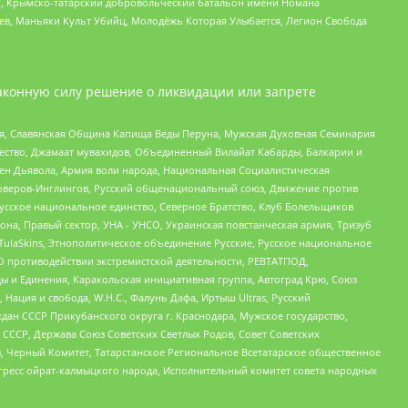
рг, Крымско-татарский добровольческий батальон имени Номана
оев, Маньяки Культ Убийц, Молодёжь Которая Улыбается, Легион Свобода
аконную силу решение о ликвидации или запрете
ья, Славянская Община Капища Веды Перуна, Мужская Духовная Семинария
щество, Джамаат мувахидов, Объединенный Вилайат Кабарды, Балкарии и
ден Дьявола, Армия воли народа, Национальная Социалистическая
роверов-Инглингов, Русский общенациональный союз, Движение против
усское национальное единство, Северное Братство, Клуб Болельщиков
а, Правый сектор, УНА - УНСО, Украинская повстанческая армия, Тризуб
 TulaSkins, Этнополитическое объединение Русские, Русское национальное
О противодействии экстремистской деятельности, РЕВТАТПОД,
ы и Единения, Каракольская инициативная группа, Автоград Крю, Союз
 Нация и свобода, W.H.С., Фалунь Дафа, Иртыш Ultras, Русский
ан СССР Прикубанского округа г. Краснодара, Мужское государство,
СССР, Держава Союз Советских Светлых Родов, Совет Советских
в, Черный Комитет, Татарстанское Региональное Всетатарское общественное
гресс ойрат-калмыцкого народа, Исполнительный комитет совета народных