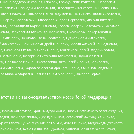
н, Фонд поддержки свободы прессы, Гражданский контроль, Человек и
тут Развития Свободы Информации, Экозащита!-Женсовет, Общественный
й Павел Юрьевич, Шнырова Ольга Вадимовна, Чанышева Лилия Айратовна,
ин Сергей Георгиевич, Пивоваров Андрей Сергеевич, Аверин Виталий
вич, Каргалицкий Борис Юльевич, Созаев Валерий Валерьевич, Исламов
льевич, Верховский Александр Маркович, Пислакова-Паркер Марина
н Збигневич, Жемкова Елена Борисовна, Гудков Лев Дмитриевич,
й Алексеевич, Блинушов Андрей Юрьевич, Мосин Алексей Геннадьевич,
а, Баженова Светлана Куприяновна, Максимов Сергей Владимирович,
а Залмановна, Кокорина Екатерина Алексеевна, Шуманов Илья
ч, Протасова Ирина Вячеславовна, Литинский Леонид Борисович,
а Дмитриевна, Королева Александра Евгеньевна, Смирнов Владимир
ова Мара Федоровна, Резник Генри Маркович, Захаров Герман
етствии с законодательством Российской Федерации
 Исламская группа, Братья-мусульмане, Партия исламского освобождения,
едия, Дом двух святых, Джунд аш-Шам, Исламский джихад, Аль-Каида,
жр от Аллаха Субхану уа Тагьаля SHAM, АУМ Синрике, Муджахеды джамаата
рир аш-Шам, Ахлю Сунна Валь Джамаа, National Socialism/White Power,