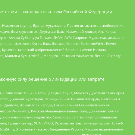
етствии с законодательством Российской Федерации
 Исламская группа, Братья-мусульмане, Партия исламского освобождения,
едия, Дом двух святых, Джунд аш-Шам, Исламский джихад, Аль-Каида,
жр от Аллаха Субхану уа Тагьаля SHAM, АУМ Синрике, Муджахеды джамаата
рир аш-Шам, Ахлю Сунна Валь Джамаа, National Socialism/White Power,
рг, Крымско-татарский добровольческий батальон имени Номана
оев, Маньяки Культ Убийц, Молодёжь Которая Улыбается, Легион Свобода
аконную силу решение о ликвидации или запрете
ья, Славянская Община Капища Веды Перуна, Мужская Духовная Семинария
щество, Джамаат мувахидов, Объединенный Вилайат Кабарды, Балкарии и
ден Дьявола, Армия воли народа, Национальная Социалистическая
роверов-Инглингов, Русский общенациональный союз, Движение против
усское национальное единство, Северное Братство, Клуб Болельщиков
а, Правый сектор, УНА - УНСО, Украинская повстанческая армия, Тризуб
 TulaSkins, Этнополитическое объединение Русские, Русское национальное