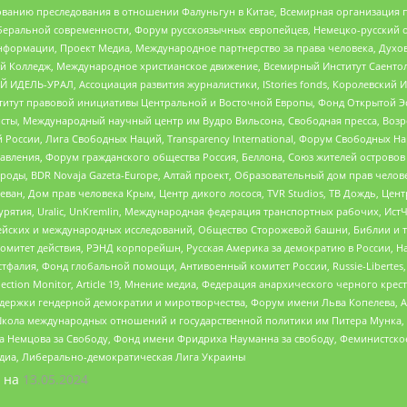
дованию преследования в отношении Фалуньгун в Китае, Всемирная организация 
беральной современности, Форум русскоязычных европейцев, Немецко-русский о
формации, Проект Медиа, Международное партнерство за права человека, Духов
 Колледж, Международное христианское движение, Всемирный Институт Саентол
 ИДЕЛЬ-УРАЛ, Ассоциация развития журналистики, IStories fonds, Королевск
r, Институт правовой инициативы Центральной и Восточной Европы, Фонд Открытой Э
ты, Международный научный центр им Вудро Вильсона, Свободная пресса, Возро
России, Лига Свободных Наций, Transparеncy International, Форум Свободных Н
правления, Форум гражданского общества Россия, Беллона, Союз жителей острово
роды, BDR Novaja Gazeta-Europe, Алтай проект, Образовательный дом прав челов
еван, Дом прав человека Крым, Центр дикого лосося, TVR Studios, ТВ Дождь, Це
урятия, Uralic, UnKremlin, Международная федерация транспортных рабочих, Ист
ейских и международных исследований, Общество Сторожевой башни, Библии и тр
омитет действия, РЭНД корпорейшн, Русская Америка за демократию в России, Н
фалия, Фонд глобальной помощи, Антивоенный комитет России, Russie-Libertes, L
lection Monitor, Article 19, Мнение медиа, Федерация анархического черного кр
и гендерной демократии и миротворчества, Форум имени Льва Копелева, American C
г, Школа международных отношений и государственной политики им Питера Мунка
 Немцова за Свободу, Фонд имени Фридриха Науманна за свободу, Феминистско
медиа, Либерально-демократическая Лига Украины
 на
13.05.2024