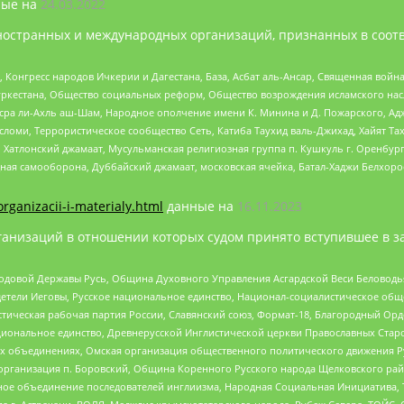
ые на
24.03.2022
ностранных и международных организаций, признанных в соотв
нгресс народов Ичкерии и Дагестана, База, Асбат аль-Ансар, Священная война,
уркестана, Общество социальных реформ, Общество возрождения исламского насл
Нусра ли-Ахль аш-Шам, Народное ополчение имени К. Минина и Д. Пожарского, Ад
сломи, Террористическое сообщество Сеть, Катиба Таухид валь-Джихад, Хайят Тах
, Хатлонский джамаат, Мусульманская религиозная группа п. Кушкуль г. Оренбу
ная самооборона, Дуббайский джамаат, московская ячейка, Батал-Хаджи Белхор
organizacii-i-materialy.html
данные на
16.11.2023
анизаций в отношении которых судом принято вступившее в з
 Родовой Державы Русь, Община Духовного Управления Асгардской Веси Беловод
детели Иеговы, Русское национальное единство, Национал-социалистическое об
истическая рабочая партия России, Славянский союз, Формат-18, Благородный Ор
ациональное единство, Древнерусской Инглистической церкви Православных Ста
ных объединениях, Омская организация общественного политического движения Р
рганизация п. Боровский, Община Коренного Русского народа Щелковского район
гиозное объединение последователей инглиизма, Народная Социальная Инициатива,