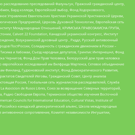
по расследованию преследований Фалуньгун, Пражский гражданский центр,
бмен, Бард колледж, Европейский выбор, Фонд Ходорковского,
ное Управление Евангельских Христиан Украинской Христианской Церкви,
огических Предприятий, Церковь Духовной Технологии, Европейская сеть
ий Институт Международных Отношений, КРИМСЬКА ПРАВОЗАХИСНА ГРУПА,
стонии, Calvert 22 Foundation, Канадский украинский конгресс, Институт
ждение, Всеукраинский духовный центр , Риддл, Русский антивоенный
ародов ПостРоссии, Солидарность с гражданским движением в России –
в Тисима и Хабомаи, Съезд народных депутатов, Гринпис Интернешнл, Фонд
ека Чернигов, Фонд Дом Прав Человека, Белорусский дом прав человека
нтр европейских исследований им Вилфрида Мартенса, Сетевое объединение
Чам Финланд, Гудзоновский институт, Фонд Демократического Развития,
актатов Свидетелей Иеговы, Гражданский Совет, Центр анализа
астоящая Россия, Глобальная сеть журналистов-расследователей, Служба
a Asocicion de Rusos Libres, Союз за возвращение Северных территорий,
еста, Радио Свободная Европа, Германское общество изучения Восточной
ouncils for International Education, Cultural Vistas, Institute of
, Российско-канадский демократический альянс, Школа международных
е антивоенное сопротивление, Комитет независимости Ингушетии,