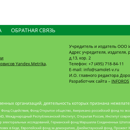
А
ОБРАТНАЯ СВЯЗЬ
Учредитель и издатель ООО 
Адрес учредителя, издателя, р
зи
д.13, кор. 2
рвисов Yandex.Metrika,
Телефон: +7 (495) 718-84-11
E-mail: info@samolet-v.ru
И.О. главного редактора Доро
Разработчик сайта –
INFOROS
енных организаций, деятельность которых признана нежелате
 Фонд Содействия, Фонд Открытое общество, Американо-российский фонд по э
 Международный Республиканский Институт, Открытая Россия, Институт совре
р электоральных исследований, Германский фонд Маршалла Соединенных Штатов
еловек в беде, Европейский фонд за демократию, Джеймстаунский фонд, Прожект