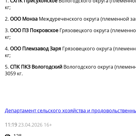
1.
СХПК Присухонское
Вологодского
округа (племенно
кг;
2.
ООО Монза
Междуреченского
округа (племенной за
3.
ООО ПЗ Покровское
Грязовецкого округа (племенно
кг;
4.
ООО Племзавод Заря
Грязовецкого округа (племенн
кг;
5.
СПК ПКЗ Вологодский
Вологодского
округа (племен
3059 кг.
Департамент сельского хозяйства и продовольственн
11:19
23.04.2026 16+
128