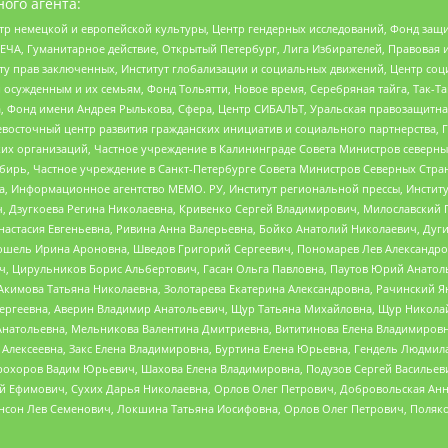
ого агента:
р немецкой и европейской культуры, Центр гендерных исследований, Фонд защи
ЧА, Гуманитарное действие, Открытый Петербург, Лига Избирателей, Правовая 
иту прав заключенных, Институт глобализации и социальных движений, Центр 
ужденным и их семьям, Фонд Тольятти, Новое время, Серебряная тайга, Так-Так-
, Фонд имени Андрея Рылькова, Сфера, Центр СИБАЛЬТ, Уральская правозащитна
невосточный центр развития гражданских инициатив и социального партнерства, 
 организаций, Частное учреждение в Калининграде Совета Министров северных 
бирь, Частное учреждение в Санкт-Петербурге Совета Министров Северных Стра
а, Информационное агентство МЕМО. РУ, Институт региональной прессы, Инсти
ч, Дзугкоева Регина Николаевна, Кривенко Сергей Владимирович, Милославски
настасия Евгеньевна, Ривина Анна Валерьевна, Бойко Анатолий Николаевич, Дуг
ошель Ирина Ароновна, Шведов Григорий Сергеевич, Пономарев Лев Александро
ч, Цирульников Борис Альбертович, Гасан Ольга Павловна, Паутов Юрий Анато
Акимова Татьяна Николаевна, Золотарева Екатерина Александровна, Рачинский Я
Сергеевна, Аверин Владимир Анатольевич, Щур Татьяна Михайловна, Щур Никола
Анатольевна, Мельникова Валентина Дмитриевна, Вититинова Елена Владимировн
 Алексеевна, Закс Елена Владимировна, Буртина Елена Юрьевна, Гендель Людмил
рохоров Вадим Юрьевич, Шахова Елена Владимировна, Подузов Сергей Васильеви
й Ефимович, Сухих Дарья Николаевна, Орлов Олег Петрович, Добровольская Анн
нсон Лев Семенович, Локшина Татьяна Иосифовна, Орлов Олег Петрович, Поляк