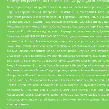
* Сведения реестра НКО, выполняющих функции иностранн
Лилит, Правозащитная группа Гражданин.Армия.Право, Нижегородский цент
борьбы с коррупцией, Альянс врачей, НАСИЛИЮ.НЕТ, Мы против СПИДа, СВЕ
содействия развитию средств массовой информации, Горячая Линия, В защ
охраны здоровья и защиты прав граждан, Благотворительный фонд помощи ос
Мемориал, Аналитический Центр Юрия Левады, Издательство Парк Гагарина
гласности, Российский исследовательский центр по правам человека, Даль
Сутяжник, АКАДЕМИЯ ПО ПРАВАМ ЧЕЛОВЕКА, Центр развития некоммерческих
Защиты Прав Средств Массовой Информации, Институт развития прессы - Си
Закон, Общественная комиссия по сохранению наследия академика Сахаров
вердикт, Евразийская антимонопольная ассоциация, Бедушев Петр Петрови
Сидорович Ольга Борисовна, Туровский Александр Алексеевич, Васильева А
Евгеньевич, Барахоев Магомед Бекханович, Шарипков Олег Викторович, М
Тимур Рифгатович, Романова Ольга Евгеньевна, Щаров Сергей Алексадрови
Петровна, Кочеткова Татьяна Владимировна, Чуркина Наталья Валерьевна, 
Илларионова Юлия Юрьевна, Саранг Анна Васильевна, Захарова Светлана 
Гефтер Валентин Михайлович, Симонов Алексей Кириллович, Флиге Ирина 
Беляев Сергей Иванович, Голубева Елена Николаевна, Ганнушкина Светлана
Вячеславович, Арапова Галина Юрьевна, Свечников Анатолий Мариевич, П
Лукашевский Сергей Маркович, Бахмин Вячеслав Иванович, Шабад Анатоли
Александрович, Вицин Сергей Ефимович, Золотухин Борис Андреевич, Леви
Константинович