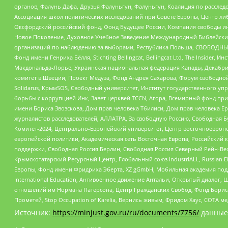
органов, Фалунь Дафа, Друзья Фалуньгун, Фалуньгун, Коалиция по рассле
Ассоциация школ политических исследований при Совете Европы, Центр ли
Оксфордский российский фонд, Фонд Будущее России, Компания свободы ин
Новое Поколение, Духовное Учебное Заведение Международный Библейский
организаций по наблюдению за выборами, Республика Польша, СВОБОДНЫЙ
Фонд имени Генриха Бёлля, Stichting Bellingcat, Bellingcat Ltd, The Inside
Макдональда-Лорье, Украинская национальная федерация Канады, Декабрис
комитет в Швеции, Проект Медуза, Фонд Андрея Сахарова, Форум свободной 
Solidarus, КрымSOS, Свободный университет, Институт государственного у
борьбы с коррупцией Инк, Завет церквей TCCN, Агора, Всемирный фонд при
имени Бориса Звозскова, Дом прав человека Тбилиси, Дом прав человека Ер
журналистов расследователей, АЛЛАТРА, За свободную Россию, Свободная Б
Комитет-2024, Центрально-Европейский университет, Центр восточноевроп
европейской политики, Академическая сеть Восточная Европа, Российский к
поддержки, Свободная Россия Берлин, Свободная Россия Северный Рейн-Вест
Крымскотатарский Ресурсный Центр, Глобальный союз IndustriALL, Russian E
Европы, Фонд имени Фридриха Эберта, XZ gGmbH, Мобильная академия поддержк
International Education, Антивоенное движение Антальи, Открытый диало
отношений им Нормана Патерсона, Центр Гражданских Свобод, Фонд Бориса
Прометей, Stop Occupation of Karelia, Вернись живым, Фридом Хаус, СОТА 
Источник:
https://minjust.gov.ru/ru/documents/7756/
данные