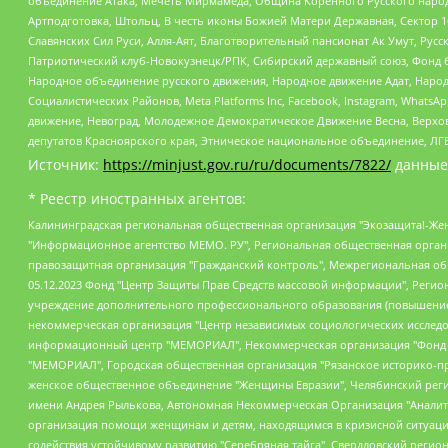
объединение Атака, Мечеть Мирмамеда, Община Коренного Русского народа
Артподготовка, Штольц, В честь иконы Божией Матери Державная, Сектор 1
Славянских Сил Руси, Алля-Аят, Благотворительный пансионат Ак Умут, Русск
Патриотический клуб-Новокузнецк/РПК, Сибирский державный союз, Фонд б
Народное объединение русского движения, Народное движение Адат, Народ
Социалистических Районов, Meta Platforms Inc, Facebook, Instagram, Wha
движение, Невоград, Молодежное Демократическое Движение Весна, Верхов
депутатов Красноярского края, Этническое национальное объединение, ЛГ
Источник:
https://minjust.gov.ru/ru/documents/7822/
данные
* Реестр иностранных агентов:
Калининградская региональная общественная организация "Экозащита!-Женсовет", Фонд содействия защите прав и свобод граждан "Общественный вердикт", Фонд "Институт Развития Свободы Информации", Частное учреждение "Информационное агентство МЕМО. РУ", Региональная общественная организация "Общественная комиссия по сохранению наследия академика Сахарова", Фонд поддержки свободы прессы, Санкт-Петербургская общественная правозащитная организация "Гражданский контроль", Межрегиональная общественная организация "Информационно-просветительский центр "Мемориал", Региональный Фонд "Центр Защиты Прав Средств Массовой Информации", с 05.12.2023 Фонд "Центр Защиты Прав Средств массовой информации", Региональная общественная благотворительная организация помощи беженцам и мигрантам "Гражданское содействие", Негосударственное образовательное учреждение дополнительного профессионального образования (повышение квалификации) специалистов "АКАДЕМИЯ ПО ПРАВАМ ЧЕЛОВЕКА", Свердловская региональная общественная организация "Сутяжник", Автономная некоммерческая организация "Центр независимых социологических исследований", Союз общественных объединений "Российский исследовательский центр по правам человека", Региональное общественное учреждение научно-информационный центр "МЕМОРИАЛ", Некоммерческая организация "Фонд защиты гласности", Автономная некоммерческая организация "Институт прав человека", Городская общественная организация "Екатеринбургское общество "МЕМОРИАЛ", Городская общественная организация "Рязанское историко-просветительское и правозащитное общество "Мемориал" (Рязанский Мемориал), Челябинский региональный орган общественной самодеятельности – женское общественное объединение "Женщины Евразии", Челябинский региональный орган общественной самодеятельности "Уральская правозащитная группа", Фонд содействия защите здоровья и социальной справедливости имени Андрея Рылькова, Автономная Некоммерческая Организация "Аналитический Центр Юрия Левады", Автономная некоммерческая организация социальной поддержки населения "Проект Апрель", Региональная общественная организация помощи женщинам и детям, находящимся в кризисной ситуации "Информационно-методический центр "Анна", Фонд содействия развитию массовых коммуникаций и правовому просвещению "Так-так-Так", Фонд содействия устойчивому развитию "Серебряная тайга", Свердловский региональный общественный фонд социальных проектов "Новое время", "Idel.Реалии", Кавказ.Реалии, Крым.Реалии, Телеканал Настоящее Время, Татаро-башкирская служба Радио Свобода (Azatliq Radiosi), Радио Свободная Европа/Радио Свобода (PCE/PC), "Сибирь.Реалии", "Фактограф", Благотворительный фонд помощи осужденным и их семьям, Автономная некоммерческая организация "Институт глобализации и социальных движений", Фонд "В защиту прав заключенных", Частное учреждение "Центр поддержки и содействия развитию средств массовой информации", Пензенский региональный общественный благотворительный фонд "Гражданский союз", "Север.Реалии", Некоммерческая организация Фонд "Правовая инициатива", Общество с ограниченной ответственностью "Радио Свободная Европа/Радио Свобода", Чешское информационное агентство "MEDIUM-ORIENT", Красноярская региональная общественная организация "Мы против СПИДа", Камалягин Денис Николаевич, Маркелов Сергей Евгеньевич, Пономарев Лев Александрович, Савицкая Людмила Алексеевна, Автоно