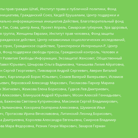
ты прав граждан Штаб, Институт права и публичной политики, Фонд
инициатива, Гражданский Союз, Хасдей Ерушалаим, Центр поддержки и
социально-информационных инициатив Действие, Благотворительный фонд
Так, Сова, центр Анна, Проект Апрель, Самарская губерния, Эра здоровья,
я группа, Женщины Евразии, Институт прав человека, Фонд защиты
Гражданское действие, Центр независимых социологических исследований,
стран, Гражданское содействие, Трансперенси Интернешнл-Р, Центр
н, Фонд поддержки свободы прессы, Гражданский контроль, Человек и
тут Развития Свободы Информации, Экозащита!-Женсовет, Общественный
й Павел Юрьевич, Шнырова Ольга Вадимовна, Чанышева Лилия Айратовна,
ин Сергей Георгиевич, Пивоваров Андрей Сергеевич, Аверин Виталий
вич, Каргалицкий Борис Юльевич, Созаев Валерий Валерьевич, Исламов
льевич, Верховский Александр Маркович, Пислакова-Паркер Марина
н Збигневич, Жемкова Елена Борисовна, Гудков Лев Дмитриевич,
й Алексеевич, Блинушов Андрей Юрьевич, Мосин Алексей Геннадьевич,
а, Баженова Светлана Куприяновна, Максимов Сергей Владимирович,
а Залмановна, Кокорина Екатерина Алексеевна, Шуманов Илья
ч, Протасова Ирина Вячеславовна, Литинский Леонид Борисович,
а Дмитриевна, Королева Александра Евгеньевна, Смирнов Владимир
ова Мара Федоровна, Резник Генри Маркович, Захаров Герман