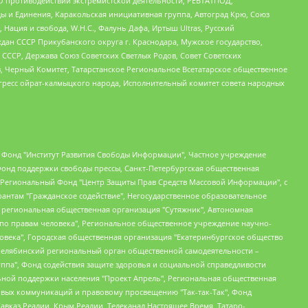
О противодействии экстремистской деятельности, РЕВТАТПОД,
ы и Единения, Каракольская инициативная группа, Автоград Крю, Союз
 Нация и свобода, W.H.С., Фалунь Дафа, Иртыш Ultras, Русский
ан СССР Прикубанского округа г. Краснодара, Мужское государство,
СССР, Держава Союз Советских Светлых Родов, Совет Советских
в, Черный Комитет, Татарстанское Региональное Всетатарское общественное
гресс ойрат-калмыцкого народа, Исполнительный комитет совета народных
евосточное общественное движение "Маяк", Санкт-Петербургская ЛГБТ-инициативная группа "Выход", Инициативная группа ЛГБТ+ "Реверс", Алексеев Андрей Викторович, Бекбулатова Таисия Львовна, Беляев Иван Михайлович, Владыкина Елена Сергеевна, Гельман Марат Александрович, Никульшина Вероника Юрьевна, Толоконникова Надежда Андреевна, Шендерович Виктор Анатольевич, Общество с ограниченной ответственностью "Данное сообщение", Общество с ограниченной ответственностью Издательский дом "Новая глава", Айнбиндер Александра Александровна, Московский комьюнити-центр для ЛГБТ+инициатив, Благотворительный фонд развития филантропии, Deutsche Welle (Германия, Kurt-Schumacher-Strasse 3, 53113 Bonn), Борзунова Мария Михайловна, Воробьев Виктор Викторович, Голубева Анна Львовна, Константинова Алла Михайловна, Малкова Ирина Владимировна, Мурадов Мурад Абдулгалимович, Осетинская Елизавета Николаевна, Понасенков Евгений Николаевич, Ганапольский Матвей Юрьевич, Киселев Евгений Алексеевич, Борухович Ирина Григорьевна, Дремин Иван Тимофеевич, Дубровский Дмитрий Викторович, Красноярская региональная общественная организация поддержки и развития альтернативных образовательных технологий и межкультурных коммуникаций "ИНТЕРРА", Маяковская Екатерина Алексеевна, Фейгин Марк Захарович, Филимонов Андрей Викторович, Дзугкоева Регина Николаевна, Доброхотов Роман Александрович, Дудь Юрий Александрович, Елкин Сергей Владимирович, Кругликов Кирилл Игоревич, Сабунаева Мария Леонидовна, Семенов Алексей Владимирович, Шаинян Карен Багратович, Шульман Екатерина Михайловна, Асафьев Артур Валерьевич, Вахштайн Виктор Семенович, Венедиктов Алексей Алексеевич, Лушникова Екатерина Евгеньевна, Волков Леонид Михайлович, Невзоров Александр Глебович, Пархоменко Сергей Борисович, Сироткин Ярослав Николаевич, Кара-Мурза Владимир Владимирович, Баранова Наталья Владимировна, Гозман Леонид Яковлевич, Кагарлицкий Борис Юльевич, Климарев Михаил Валерьевич, Милов Владимир Станиславович, Автономная некоммерческая организация Краснодарский центр современного искусства "Типография", Моргенштерн Алишер Тагирович, Соболь Любовь Эдуардовна, Общество с ограниченной ответственностью "ЛИЗА НОРМ", Каспаров Гарри Кимович, Ходорковский Михаил Борисович, Общество с ограниченной ответственностью "Апрельские тезисы", Данилович Ирина Брониславовна, Кашин Олег Владимирович, Петров Николай Владимирович, Пивоваров Алексей Владимирович, Соколов Михаил Владимирович, Цветкова Юлия Владимировна, Чичваркин Евгений Александрович, Комитет против пыток/Команда против пыток, Общество с ограниченной ответственностью "Первый научный", Общество с ограниченной ответственностью "Вертолет и ко", Белоцерковская Вероника Борисовна, Кац Максим Евгеньевич, Лазарева Татьяна Юрьевна, Шаведдинов Руслан Табризович, Яшин Илья Валерьевич, Общество с ограниченной ответственностью "Иноагент ААВ", Алешковский Дмитрий Петрович, Альбац Евгения Марковна, Быков Дмитрий Львович, Галямина Юлия Евгеньевна, Лойко Сергей Леонидович, Мартынов Кирилл Константинович, Медведев Сергей Александрович, Крашенинников Федор Геннадиевич, Гордеева Катерина Вл