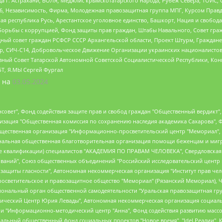
 г. Астрахани, ВОЛЯ, Меджлис крымскотатарского народа, Рубеж Севера, ТОЙС, 
6, Независимость, Фирма, Молодежная правозащитная группа МПГ, Курсом Правд
ая республика Русь, Арестантское уголовное единство, Башкорт, Нация и свобода,
орьбы с коррупцией, Фонд защиты прав граждан, Штабы Навального, Совет гражд
ный совет граждан РСФСР СССР Архангельской области, Проект Штурм, Граждане 
tsApp, СИЧ-С14, Добровольческое Движение Организации украинских националисто
ный Совет Татарской Автономной Советской Социалистической Республики, Кон
БТ, Я.МЫ Сергей Фургал
 на
03.05.2024
мная некоммерческая организация "Центр по работе с проблемой насилия "НАСИЛИЮ.НЕТ", Межрегиональный профессиональный союз работников здравоохранения "Альянс врачей", Юридическое лицо, зарегистрированное в Латвийской Республике, SIA "Medusa Project" (регистрационный номер 40103797863, дата регистрации 10.06.2014), Некоммерческая организация "Фонд по борьбе с коррупцией", Автономная некоммерческая организация "Институт права и публичной политики", Баданин Роман Сергеевич, Гликин Максим Александрович, Железнова Мария Михайловна, Лукьянова Юлия Сергеевна, Маетная Елизавета Витальевна, Маняхин Петр Борисович, Чуракова Ольга Владимировна, Ярош Юлия Петровна, Юридическое лицо "The Insider SIA", зарегистрированное в Риге, Латвийская Республика (дата регистрации 26.06.2015), являющееся администратором доменного имени интернет-издания "The Insider SIA", https://theins.ru, Постернак Алексей Евгеньевич, Рубин Михаил Аркадьевич, Анин Роман Александрович, Юридическое лицо Istories fonds, зарегистрированное в Латвийской Республике (регистрационный номер 50008295751, дата регистрации 24.02.2020), Великовский Дмитрий Александрович, Долинина Ирина Николаевна, Мароховская Алеся Алексеевна, Шлейнов Роман Юрьевич, Шмагун Олеся Валентиновна, Общество с ограниченной ответственностью "Альтаир 2021", Общество с ограниченной ответственностью "Вега 2021", Общество с ограниченной ответственностью "Главный редактор 2021", Общество с ограниченной ответственностью "Ромашки монолит", Важенков Артем Валерьевич, Ивановская областная общественная организация "Центр гендерных исследований", Гурман Юрий Альбертович, Медиапроект "ОВД-Инфо", Егоров Владимир Владимирович, Жилинский Владимир Александрович, Общество с ограниченной ответственностью "ЗП", Иванова София Юрьевна, Карезина Инна Павловна, Кильтау Екатерина Викторовна, Петров Алексей Викторович, Пискунов Сергей Евгеньевич, Смирнов Сергей Сергеевич, Тихонов Михаил Сергеевич, Общество с ограниченной ответственностью "ЖУРНАЛИСТ-ИНОСТРАННЫЙ АГЕНТ", Арапова Галина Юрьевна, Вольтская Татьяна Анатольевна, Американская компания "Mason G.E.S. Anonymous Foundation" (США), являющаяся владельцем интернет-издания https://mnews.world/, Компания "Stichting Bellingcat", зарегистрированная в Нидерландах (дата регистрации 11.07.2018), Захаров Андрей Вячеславович, Клепиковская Екатерина Дмитриевна, Общество с ограниченной ответственностью "МЕМО", Перл Роман Александрович, Симонов Евгений Алексеевич, Соловьева Елена Анатольевна, Сотников Даниил Владимирович, Сурначева Елизавета Дмитриевна, Автономная некоммерческая организация по защите прав человека и информированию населения "Якутия – Наше Мнение", Общество с ограниченной ответственностью "Москоу диджитал медиа", с 26.01.2023 Общество с ограниченной ответственностью "Чайка Белые сады", Ветошкина Валерия Валерьевна, Заговора Максим Александрович, Межрегиональное общественное движение "Российская ЛГБТ - сеть", Оленичев Максим Владимирович, Павлов Иван Юрьевич, Скворцова Елена Сергеевна, Общество с ограниченной ответственностью "Как бы инагент", Кочетков Игорь Викторович, Общество с ограниченной ответственностью "Честные выборы", Еланчик Олег Александрович, Общество с ограниченной ответственностью "Нобелевский призыв", Гималова Регина Эмилевна, Григорьев Андрей Валерьевич, Григорьева Алина Александровна, Ассоциация по содействию защите прав призывников, альтернативнослужащих и военнослужащих "Правозащитная группа "Гражданин.Армия.Право", Хисамова Регина Фаритовна, Автономная некоммерческая организация по реализации социально-правовых программ "Лилит", Дальн