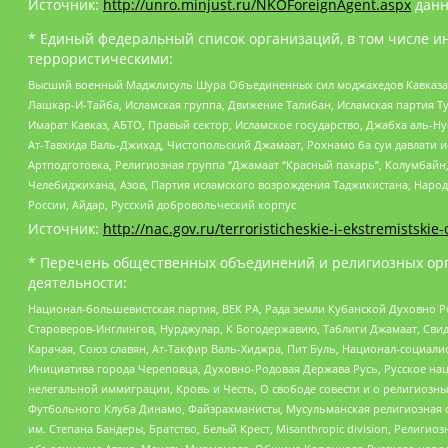
Источник:
http://unro.minjust.ru/NKOForeignAgent.aspx
данн
* Единый федеральный список организаций, в том числе и
террористическими:
Высший военный Маджлисуль Шура Объединенных сил моджахедов Кавказа, Ко
Лашкар-И-Тайба, Исламская группа, Движение Талибан, Исламская партия Т
Имарат Кавказ, АБТО, Правый сектор, Исламское государство, Джабха аль-
Ат-Тавхида Валь-Джихад, Чистопольский Джамаат, Рохнамо ба суи давлати и
Артподготовка, Религиозная группа “Джамаат “Красный пахарь”, Колумбайн
Челебиджихана, Азов, Партия исламского возрождения Таджикистана, Народ
России, Айдар, Русский добровольческий корпус
Источник:
http://nac.gov.ru/terroristicheskie-i-ekstremistskie-
* Перечень общественных объединений и религиозных орг
деятельности:
Национал-большевистская партия, ВЕК РА, Рада земли Кубанской Духовно
Староверов-Инглингов, Нурджулар, К Богодержавию, Таблиги Джамаат, Сви
Карачая, Союз славян, Ат-Такфир Валь-Хиджра, Пит Буль, Национал-социал
Инициатива города Череповца, Духовно-Родовая Держава Русь, Русское н
нелегальной иммиграции, Кровь и Честь, О свободе совести и о религиоз
Футбольного Клуба Динамо, Файзрахманисты, Мусульманская религиозная о
им. Степана Бандеры, Братство, Белый Крест, Misanthropic division, Рели