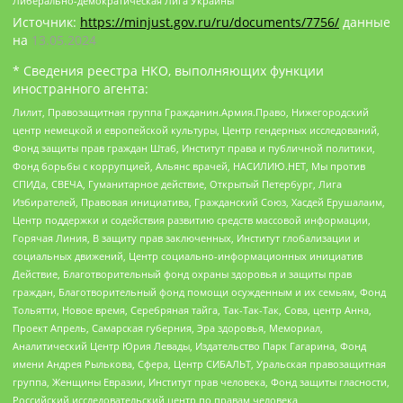
Либерально-демократическая Лига Украины
Источник:
https://minjust.gov.ru/ru/documents/7756/
данные
на
13.05.2024
* Сведения реестра НКО, выполняющих функции
иностранного агента:
Лилит, Правозащитная группа Гражданин.Армия.Право, Нижегородский
центр немецкой и европейской культуры, Центр гендерных исследований,
Фонд защиты прав граждан Штаб, Институт права и публичной политики,
Фонд борьбы с коррупцией, Альянс врачей, НАСИЛИЮ.НЕТ, Мы против
СПИДа, СВЕЧА, Гуманитарное действие, Открытый Петербург, Лига
Избирателей, Правовая инициатива, Гражданский Союз, Хасдей Ерушалаим,
Центр поддержки и содействия развитию средств массовой информации,
Горячая Линия, В защиту прав заключенных, Институт глобализации и
социальных движений, Центр социально-информационных инициатив
Действие, Благотворительный фонд охраны здоровья и защиты прав
граждан, Благотворительный фонд помощи осужденным и их семьям, Фонд
Тольятти, Новое время, Серебряная тайга, Так-Так-Так, Сова, центр Анна,
Проект Апрель, Самарская губерния, Эра здоровья, Мемориал,
Аналитический Центр Юрия Левады, Издательство Парк Гагарина, Фонд
имени Андрея Рылькова, Сфера, Центр СИБАЛЬТ, Уральская правозащитная
группа, Женщины Евразии, Институт прав человека, Фонд защиты гласности,
Российский исследовательский центр по правам человека,