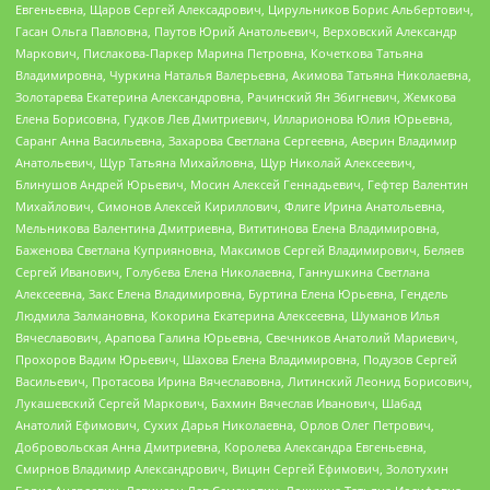
Евгеньевна, Щаров Сергей Алексадрович, Цирульников Борис Альбертович,
Гасан Ольга Павловна, Паутов Юрий Анатольевич, Верховский Александр
Маркович, Пислакова-Паркер Марина Петровна, Кочеткова Татьяна
Владимировна, Чуркина Наталья Валерьевна, Акимова Татьяна Николаевна,
Золотарева Екатерина Александровна, Рачинский Ян Збигневич, Жемкова
Елена Борисовна, Гудков Лев Дмитриевич, Илларионова Юлия Юрьевна,
Саранг Анна Васильевна, Захарова Светлана Сергеевна, Аверин Владимир
Анатольевич, Щур Татьяна Михайловна, Щур Николай Алексеевич,
Блинушов Андрей Юрьевич, Мосин Алексей Геннадьевич, Гефтер Валентин
Михайлович, Симонов Алексей Кириллович, Флиге Ирина Анатольевна,
Мельникова Валентина Дмитриевна, Вититинова Елена Владимировна,
Баженова Светлана Куприяновна, Максимов Сергей Владимирович, Беляев
Сергей Иванович, Голубева Елена Николаевна, Ганнушкина Светлана
Алексеевна, Закс Елена Владимировна, Буртина Елена Юрьевна, Гендель
Людмила Залмановна, Кокорина Екатерина Алексеевна, Шуманов Илья
Вячеславович, Арапова Галина Юрьевна, Свечников Анатолий Мариевич,
Прохоров Вадим Юрьевич, Шахова Елена Владимировна, Подузов Сергей
Васильевич, Протасова Ирина Вячеславовна, Литинский Леонид Борисович,
Лукашевский Сергей Маркович, Бахмин Вячеслав Иванович, Шабад
Анатолий Ефимович, Сухих Дарья Николаевна, Орлов Олег Петрович,
Добровольская Анна Дмитриевна, Королева Александра Евгеньевна,
Смирнов Владимир Александрович, Вицин Сергей Ефимович, Золотухин