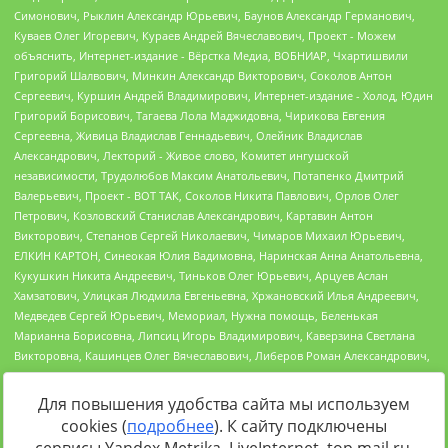
Для повышения удобства сайта мы используем
cookies (
подробнее
). К сайту подключены
Источник:
https://minjust.gov.ru/uploaded/files/reestr-