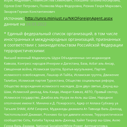
Борис Андреевич, Левинсон Лев Семенович, Локшина Татьяна Иосифовна,
Орлов Олег Петрович, Полякова Мара Федоровна, Резник Генри Маркович,
Захаров Герман Константинович
Источник:
http://unro.minjust.ru/NKOForeignAgent.aspx
данные на
24.03.2022
* Единый федеральный список организаций, в том числе
иностранных и международных организаций, признанных
в соответствии с законодательством Российской Федерации
террористическими:
Высший военный Маджлисуль Шура Объединенных сил моджахедов
Кавказа, Конгресс народов Ичкерии и Дагестана, База, Асбат аль-Ансар,
Священная война, Исламская группа, Братья-мусульмане, Партия
исламского освобождения, Лашкар-И-Тайба, Исламская группа, Движение
Талибан, Исламская партия Туркестана, Общество социальных реформ,
Общество возрождения исламского наследия, Дом двух святых, Джунд аш-
Шам, Исламский джихад, Аль-Каида, Имарат Кавказ, АБТО, Правый сектор,
Исламское государство, Джабха аль-Нусра ли-Ахль аш-Шам, Народное
ополчение имени К. Минина и Д. Пожарского, Аджр от Аллаха Субхану уа
Тагьаля SHAM, АУМ Синрике, Муджахеды джамаата Ат-Тавхида Валь-Джихад,
Чистопольский Джамаат, Рохнамо ба суи давлати исломи, Террористическое
сообщество Сеть, Катиба Таухид валь-Джихад, Хайят Тахрир аш-Шам, Ахлю
Сунна Валь Джамаа, National Socialism/White Power, Артподготовка,