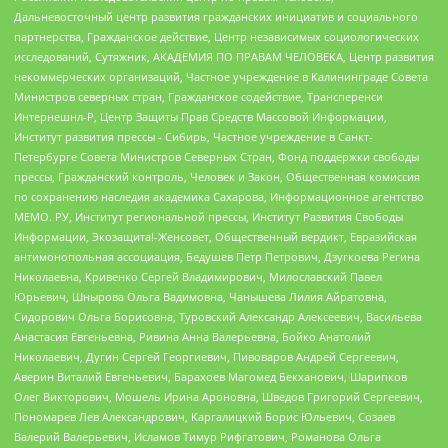
Дальневосточный центр развития гражданских инициатив и социального
партнерства, Гражданское действие, Центр независимых социологических
исследований, Сутяжник, АКАДЕМИЯ ПО ПРАВАМ ЧЕЛОВЕКА, Центр развития
некоммерческих организаций, Частное учреждение в Калининграде Совета
Министров северных стран, Гражданское содействие, Трансперенси
Интернешнл-Р, Центр Защиты Прав Средств Массовой Информации,
Институт развития прессы - Сибирь, Частное учреждение в Санкт-
Петербурге Совета Министров Северных Стран, Фонд поддержки свободы
прессы, Гражданский контроль, Человек и Закон, Общественная комиссия
по сохранению наследия академика Сахарова, Информационное агентство
МЕМО. РУ, Институт региональной прессы, Институт Развития Свободы
Информации, Экозащита!-Женсовет, Общественный вердикт, Евразийская
антимонопольная ассоциация, Бедушев Петр Петрович, Дзугкоева Регина
Николаевна, Кривенко Сергей Владимирович, Милославский Павел
Юрьевич, Шнырова Ольга Вадимовна, Чанышева Лилия Айратовна,
Сидорович Ольга Борисовна, Туровский Александр Алексеевич, Васильева
Анастасия Евгеньевна, Ривина Анна Валерьевна, Бойко Анатолий
Николаевич, Дугин Сергей Георгиевич, Пивоваров Андрей Сергеевич,
Аверин Виталий Евгеньевич, Барахоев Магомед Бекханович, Шарипков
Олег Викторович, Мошель Ирина Ароновна, Шведов Григорий Сергеевич,
Пономарев Лев Александрович, Каргалицкий Борис Юльевич, Созаев
Валерий Валерьевич, Исламов Тимур Рифгатович, Романова Ольга