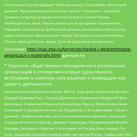
Религиозная группа “Джамаат “Красный пахарь”, Колумбайн, Хатлонский
джамаат, Мусульманская религиозная группа п. Кушкуль г. Оренбург,
Крымско-татарский добровольческий батальон имени Номана
Челебиджихана, Азов, Партия исламского возрождения Таджикистана,
Народная самооборона, Дуббайский джамаат, московская ячейка, Батал-
Хаджи Белхороев, Маньяки Культ Убийц, Молодёжь Которая Улыбается,
Легион Свобода России, Айдар, Русский добровольческий корпус
Источник:
http://nac.gov.ru/terroristicheskie-i-ekstremistskie-
organizacii-i-materialy.html
данные на
16.11.2023
* Перечень общественных объединений и религиозных
организаций в отношении которых судом принято
вступившее в законную силу решение о ликвидации или
запрете деятельности:
Национал-большевистская партия, ВЕК РА, Рада земли Кубанской Духовно
Родовой Державы Русь, Община Духовного Управления Асгардской Веси
Беловодья, Славянская Община Капища Веды Перуна, Мужская Духовная
Семинария Староверов-Инглингов, Нурджулар, К Богодержавию, Таблиги
Джамаат, Свидетели Иеговы, Русское национальное единство, Национал-
социалистическое общество, Джамаат мувахидов, Объединенный Вилайат
Кабарды, Балкарии и Карачая, Союз славян, Ат-Такфир Валь-Хиджра, Пит
Буль, Национал-социалистическая рабочая партия России, Славянский союз,