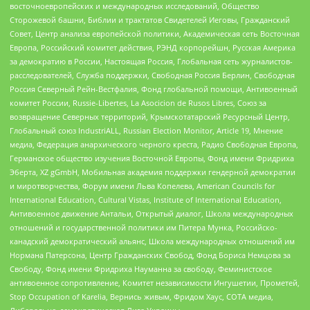
восточноевропейских и международных исследований, Общество
Сторожевой башни, Библии и трактатов Свидетелей Иеговы, Гражданский
Совет, Центр анализа европейской политики, Академическая сеть Восточная
Европа, Российский комитет действия, РЭНД корпорейшн, Русская Америка
за демократию в России, Настоящая Россия, Глобальная сеть журналистов-
расследователей, Служба поддержки, Свободная Россия Берлин, Свободная
Россия Северный Рейн-Вестфалия, Фонд глобальной помощи, Антивоенный
комитет России, Russie-Libertes, La Asocicion de Rusos Libres, Союз за
возвращение Северных территорий, Крымскотатарский Ресурсный Центр,
Глобальный союз IndustriALL, Russian Election Monitor, Article 19, Мнение
медиа, Федерация анархического черного креста, Радио Свободная Европа,
Германское общество изучения Восточной Европы, Фонд имени Фридриха
Эберта, XZ gGmbH, Мобильная академия поддержки гендерной демократии
и миротворчества, Форум имени Льва Копелева, American Councils for
International Education, Cultural Vistas, Institute of International Education,
Антивоенное движение Антальи, Открытый диалог, Школа международных
отношений и государственной политики им Питера Мунка, Российско-
канадский демократический альянс, Школа международных отношений им
Нормана Патерсона, Центр Гражданских Свобод, Фонд Бориса Немцова за
Свободу, Фонд имени Фридриха Науманна за свободу, Феминистское
антивоенное сопротивление, Комитет независимости Ингушетии, Прометей,
Stop Occupation of Karelia, Вернись живым, Фридом Хаус, СОТА медиа,