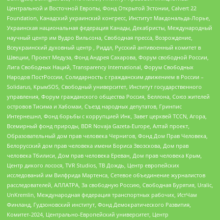
Центральной и Восточной Европы, Фонд Открытой Эстонии, Calvert 22
Foundation, Канадский украинский конгресс, Институт Макдональда-Лорье,
Украинская национальная федерация Канады, Декабристы, Международный
научный центр им Вудро Вильсона, Свободная пресса, Возрождение,
Всеукраинский духовный центр , Риддл, Русский антивоенный комитет в
Швеции, Проект Медуза, Фонд Андрея Сахарова, Форум свободной России,
Лига Свободных Наций, Transparеncy International, Форум Свободных
Народов ПостРоссии, Солидарность с гражданским движением в России –
Solidarus, КрымSOS, Свободный университет, Институт государственного
управления, Форум гражданского общества Россия, Беллона, Союз жителей
островов Тисима и Хабомаи, Съезд народных депутатов, Гринпис
Интернешнл, Фонд борьбы с коррупцией Инк, Завет церквей TCCN, Агора,
Всемирный фонд природы, BDR Novaja Gazeta-Europe, Алтай проект,
Образовательный дом прав человека Чернигов, Фонд Дом Прав Человека,
Белорусский дом прав человека имени Бориса Звозскова, Дом прав
человека Тбилиси, Дом прав человека Ереван, Дом прав человека Крым,
Центр дикого лосося, TVR Studios, ТВ Дождь, Центр европейских
исследований им Вилфрида Мартенса, Сетевое объединение журналистов
расследователей, АЛЛАТРА, За свободную Россию, Свободная Бурятия, Uralic,
UnKremlin, Международная федерация транспортных рабочих, ИстЧам
Финланд, Гудзоновский институт, Фонд Демократического Развития,
Комитет-2024, Центрально-Европейский университет, Центр