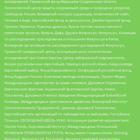
исследований, Германский фонд Маршалла Соединенных Штатов,
Тихоокеанский центр защиты окружающей среды и природных ресурсов,
Свободная Россия, Всемирный конгресс украинцев, Атлантический совет,
Человек в беде, Европейский фонд за демократию, Джеймстаунский фонд,
Прожект Хармони, Родники дракона, Врачи против насильственного
извлечения органов, Фалунь Дафа, Друзья Фалуньгун, Фалуньгун, Коалиция
по расследованию преследования в отношении Фалуньгун в Китае,
Всемирная организация по расследованию преследований Фалуньгун,
Пражский гражданский центр, Ассоциация школ политических
исследований при Совете Европы, Центр либеральной современности,
Форум русскоязычных европейцев, Немецко-русский обмен, Бард колледж,
Европейский выбор, Фонд Ходорковского, Оксфордский российский фонд,
Фонд Будущее России, Компания свободы информации, Проект Медиа,
Международное партнерство за права человека, Духовное Управление
Евангельских Христиан Украинской Христианской Церкви, Новое
Поколение, Духовное Учебное Заведение Международный Библейский
Колледж, Международное христианское движение, Всемирный Институт
Саентологических Предприятий, Церковь Духовной Технологии,
Европейская сеть организаций по наблюдению за выборами, Республика
Польша, СВОБОДНЫЙ ИДЕЛЬ-УРАЛ, Ассоциация развития журналистики,
IStories fonds, Королевский Институт Международных Отношений,
КРИМСЬКА ПРАВОЗАХИСНА ГРУПА, Фонд имени Генриха Бёлля, Stichting
Bellingcat, Bellingcat Ltd, The Insider, Институт правовой инициативы