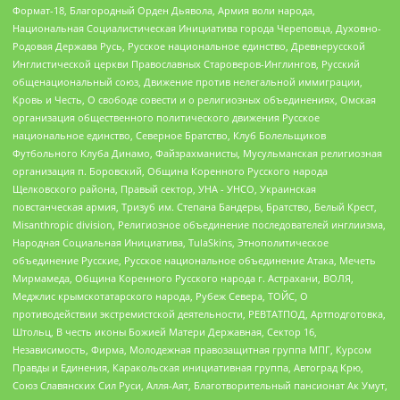
Формат-18, Благородный Орден Дьявола, Армия воли народа,
Национальная Социалистическая Инициатива города Череповца, Духовно-
Родовая Держава Русь, Русское национальное единство, Древнерусской
Инглистической церкви Православных Староверов-Инглингов, Русский
общенациональный союз, Движение против нелегальной иммиграции,
Кровь и Честь, О свободе совести и о религиозных объединениях, Омская
организация общественного политического движения Русское
национальное единство, Северное Братство, Клуб Болельщиков
Футбольного Клуба Динамо, Файзрахманисты, Мусульманская религиозная
организация п. Боровский, Община Коренного Русского народа
Щелковского района, Правый сектор, УНА - УНСО, Украинская
повстанческая армия, Тризуб им. Степана Бандеры, Братство, Белый Крест,
Misanthropic division, Религиозное объединение последователей инглиизма,
Народная Социальная Инициатива, TulaSkins, Этнополитическое
объединение Русские, Русское национальное объединение Атака, Мечеть
Мирмамеда, Община Коренного Русского народа г. Астрахани, ВОЛЯ,
Меджлис крымскотатарского народа, Рубеж Севера, ТОЙС, О
противодействии экстремистской деятельности, РЕВТАТПОД, Артподготовка,
Штольц, В честь иконы Божией Матери Державная, Сектор 16,
Независимость, Фирма, Молодежная правозащитная группа МПГ, Курсом
Правды и Единения, Каракольская инициативная группа, Автоград Крю,
Союз Славянских Сил Руси, Алля-Аят, Благотворительный пансионат Ак Умут,