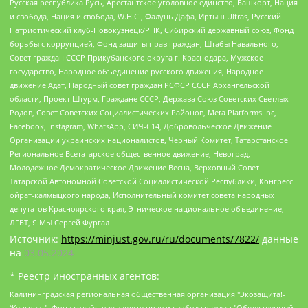
Русская республика Русь, Арестантское уголовное единство, Башкорт, Нация
и свобода, Нация и свобода, W.H.С., Фалунь Дафа, Иртыш Ultras, Русский
Патриотический клуб-Новокузнецк/РПК, Сибирский державный союз, Фонд
борьбы с коррупцией, Фонд защиты прав граждан, Штабы Навального,
Совет граждан СССР Прикубанского округа г. Краснодара, Мужское
государство, Народное объединение русского движения, Народное
движение Адат, Народный совет граждан РСФСР СССР Архангельской
области, Проект Штурм, Граждане СССР, Держава Союз Советских Светлых
Родов, Совет Советских Социалистических Районов, Meta Platforms Inc,
Facebook, Instagram, WhatsApp, СИЧ-С14, Добровольческое Движение
Организации украинских националистов, Черный Комитет, Татарстанское
Региональное Всетатарское общественное движение, Невоград,
Молодежное Демократическое Движение Весна, Верховный Совет
Татарской Автономной Советской Социалистической Республики, Конгресс
ойрат-калмыцкого народа, Исполнительный комитет совета народных
депутатов Красноярского края, Этническое национальное объединение,
ЛГБТ, Я.МЫ Сергей Фургал
Источник:
https://minjust.gov.ru/ru/documents/7822/
данные
на
03.05.2024
* Реестр иностранных агентов:
Калининградская региональная общественная организация "Экозащита!-Женсовет", Фонд содействия защите прав и свобод граждан "Общественный вердикт", Фонд "Институт Развития Свободы Информации", Частное учреждение "Информационное агентство МЕМО. РУ", Региональная общественная организация "Общественная комиссия по сохранению наследия академика Сахарова", Фонд поддержки свободы прессы, Санкт-Петербургская общественная правозащитная организация "Гражданский контроль", Межрегиональная общественная организация "Информационно-просветительский центр "Мемориал", Региональный Фонд "Центр Защиты Прав Средств Массовой Информации", с 05.12.2023 Фонд "Центр Защиты Прав Средств массовой информации", Региональная общественная благотворительная организация помощи беженцам и мигрантам "Гражданское содействие", Негосударственное образовательное учреждение дополнительного профессионального образования (повышение квалификации) специалистов "АКАДЕМИЯ ПО ПРАВАМ ЧЕЛОВЕКА", Свердловская региональная общественная организация "Сутяжник", Автономная некоммерческая организация "Центр независимых социологических исследований", Союз общественных объединений "Российский исследовательский центр по правам человека", Региональное общественное учреждение научно-информационный центр "МЕМОРИАЛ", Некоммерческая организация "Фонд защиты гласности", Автономная некоммерческая организация "Институт прав человека", Городская общественная организация "Екатеринбургское общество "МЕМОРИАЛ", Городская общественная организация "Рязанское историко-просветительское и правозащитное общество "Мемориал" (Рязанский Мемориал), Челябинский региональный орган общественной самодеятельности – женское общественное объединение "Женщины Евразии", Челябинский региональный орган общественной самодеятельности "Уральская правозащитная группа", Фонд содействия защите здоровья и социальной справедливости имени Андрея Рылькова, Автономная Некоммерческая Организация "Аналитический Центр Юрия Левады", Автономная некоммерческая организация социальной поддержки населения "Проект Апрель", Региональная общественная организация помощи женщинам и детям, находящимся в кризисной ситуации "Информационно-методический центр "Анна", Фонд содействия развитию массовых коммуникаций и правовому просвещению "Так-так-Так", Фонд содействия устойчивому развитию "Серебряная тайга", Свердловский региональный общественный фонд социальных проектов "Новое время", "Idel.Реалии", Кавказ.Реалии, Крым.Реалии, Телеканал Настоящее Время, Татаро-башкирская служба Радио Свобода (Azatliq Radiosi), Радио Свободная Европа/Радио Свобода (PCE/PC), "Сибирь.Реалии", "Фактограф", Благотворительный фонд помощи осужденным и их семьям, Автономная некоммерческая организация "Институт глобализации и социальных движений", Фонд "В защиту прав заключенных", Частное учреждение "Центр поддержки и содействия развитию средств массовой информации", Пензенский региональный общественный благотворительный фонд "Гражданский союз", "Север.Реалии", Некоммерческая организация Фонд "Правовая инициатива", Общество с ограниченной ответственностью "Радио Свободная Европа/Радио Свобода", Чешское информационное агентство "MEDIUM-ORIENT", Красноярская региональная общественная организация "Мы против СПИДа", Камалягин Денис Николаевич, Маркелов Сергей Евгеньевич, Пономарев Лев Александрович, Савицкая Людмила Алексеевна, Автономная некоммерческая организация "Центр по работе с проблемой насилия "НАСИЛИЮ.НЕТ", Межрегиональный профессиональный союз работников здравоохранения "Альянс врачей", Юридическое лицо, зарегистрированное в Латвийской Республике, SIA "Medusa Project" (регистрационный номер 40103797863, дата регистрации 10.06.2014), Некоммерческая организация "Фонд по борьбе с коррупцией", Автономная некоммерческая организация "Институт права и публичной политики", Баданин Роман Сергеевич, Гликин Максим Александрович, Железнова Мария Михайловна, Лукьянова Юлия Сергеевна, Маетная Елизавета Витальевна, Маняхин Петр Борисович, Чуракова Ольга Владимировна, Ярош Юлия Петровна, Юридическое лицо "The Insider SIA", зарегистрированное в Риге, Латвийская Республика (дата регистрации 26.06.2015), являющееся администратором доменного имени интернет-издания "The Insider SIA", https://theins.ru, Постернак Алексей Евгеньевич, Рубин Михаил Аркадьевич, Анин Роман Александрович, Юридическое лицо Istories fonds, зарегистрированное в Латвийской Республике (регистрационный номер 50008295751, дата регистрации 24.02.2020), Великовский Дмитрий Александрович, Долинина Ирина Николаевна, Мароховская Алеся Алексеевна, Шлейнов Роман Юрьевич, Шмагун Олеся Валентиновна, Общество с ограниченной ответственностью "Альтаир 2021", Общество с ограниченной ответственностью "Вега 2021", Общество с ограниченной ответственностью "Главный редактор 2021", Общество с ограниченной ответственностью "Ромашки монолит", Важенков Артем Валерьевич, Ивановская областная общественная организация "Центр гендерных исследований", Гурман Юрий Альбертович, Медиапроект "ОВД-Инфо", Егоров Владимир Владимирович, Жилинский Владимир Александрович, Общество с ограниченной ответственностью "ЗП", Иванова София Юрьевна, Карезина Инна Павловна, Кильтау Екатерина Викторовна, Петров Алексей Викторович, Пискунов Сергей Евгеньевич, Смирнов Сергей Сергеевич, Тихонов Михаил Сергеевич, Общество с ограниченной ответственностью "ЖУРНАЛИСТ-ИНОСТРАННЫЙ АГЕНТ", Арапова Галина Юрьевна, Вольтская Татьяна Анатольевна, Американская компания "Mason G.E.S. Anonymous Foundation" (США), являющаяся владельцем интернет-издания https://mnews.world/, Компания "Stichting Bellingcat", зарегистрированная в Нидерландах (дата регистрации 11.07.2018), Захаров Андрей Вячеславович, Клепиковская Екатерина Дмитриевна, Общество с ограниченной ответственностью "МЕМО", Перл Роман Александрович, Симонов Евгений Алексеевич, Соловьева Елена Анатольевна, Сотников Даниил Владимирович, Сурначева Елизавета Дмитриевна, Автономная некоммерческая организация по защите прав человека и информированию населения "Якутия – Наше Мнение", Общество с ограниченной ответственностью "Москоу диджитал медиа", с 26.01.2023 Общество с ограниченной ответственностью "Чайка Белые сады", Ветошкина Валерия Валерьевна, Заговора Максим Александрович, Межрегиональное общественное движение "Российская ЛГБТ - сеть", Оленичев Максим Владимирович, Павлов Иван Юрьевич, Скворцова Елена Сергеевна, Общество с ограниченной ответственностью "Как бы инагент", Кочетков Игорь Викторович, Общество с ограниченной ответственностью "Честные выборы", Еланчик Олег Александрович, Общество с ограниченной ответственностью "Нобелевский призыв", Гималова Регина Эмилевна, Григорьев Андрей Валерьевич, Григорьева Алина Александровна, Ассоциация по содействию защите прав призывников, альтернативнослужащих и военнослужащих "Правозащитная группа "Гражданин.Армия.Право", Хисамова Регина Фаритовна, Автономная некоммерческая организация по реализации социально-правовых программ "Лилит", Дальневосточное общественное движение "Маяк", Санкт-Петербургская ЛГБТ-инициативная группа "Выход", Инициативная группа ЛГБТ+ "Реверс", Алексеев Андрей Викторович, Бекбулатова Таисия Львовна, Беляев Иван Михайлович, Владыкина Елена Сергеевна, Гельман Марат Александрович, Никульшина Вероника Юрьевна, Толоконникова Надежда Андреевна, Шендерович Виктор Анатольевич, Общество с ограниченной ответственностью "Данное сообщение", Общество с ограниченной ответственностью Издательский дом "Новая глава", Айнбиндер Александра Александровна, Московский комьюнити-центр для ЛГБТ+инициатив, Благотворительный фонд развития филантропии, Deutsche Welle (Германия, Kurt-Schumacher-Strasse 3, 53113 Bonn), Борзунова Мария Михайловна, Воробьев Виктор Викторович, Голубева Анна Львовна, Константинова Алла Михайловна, Малкова Ирина Владимировна, Мурадов Мурад Абдулгалимович, Осетинская Елизавета Николаевна, Понасенков Евгений Николаевич, Ганапольский Матвей Юрьевич, Киселев Евгений Алексеевич, Борухович Ирина Григорьевна, Дремин Иван Тимофеевич, Дубровский Дмитрий Викторович, Красноярская региональная общественная организация поддержки и развития альтернативных образовательных технологий и межкультурных коммуникаций "ИНТЕРРА", Маяковская Екатерина Алексеевна, Фейгин Марк Захарович, Филимонов Андрей Викторович, Дзугкоева Регина Николаевна, Доброхотов Роман Александрович, Дудь Юрий Александрович, Елкин Сергей Владимирович, Кругликов Кирилл Игоревич, Сабунаева Мария Леонидовна, Семенов Алексей Владимирович, Шаинян Карен Багратович, Шульман Екатерина Михайловна, Асафьев Артур Валерьевич, Вахштайн Виктор Семенович, Венедиктов Алексей Алексеевич, Лушникова Екатерина Евгеньевна, Волков Леонид Михайлович, Невзоров Александр Глебович, Пархоменко Сергей Борисович, Сироткин Ярослав Николаевич, Кара-Мурза Владимир Владимирович, Баранова Наталья Владимировна, Гозман Леонид Яковлевич, Кагарлицкий Борис Юльевич, Климарев Михаил Валерьевич, Милов Владимир Станиславович, Автономная некоммерческая организация Краснодарский центр современного искусства "Типография", Моргенштерн Алишер Тагирович, Соболь Любовь Эдуардовна, Общество с ограниченной ответственностью "ЛИЗА НОРМ", Каспаров Гарри Кимович, Ходорковский Михаил Борисович, Общество с ограниченной ответственностью "Апрельские тезисы", Данилович Ирина Брониславовна, Кашин Олег Владимирович, Петров Николай Владимирович, Пивоваров Алексей Владимирович, Соколов Михаил Владимирович, Цветкова Юлия Владимировна, Чичваркин Евгений Александрович, Комитет против пыток/Команда против пыток, Общество с ограниченной ответственностью "Первый научный", Общество с ограниченной ответственностью "Вертолет и ко", Белоцерковская Вероника Борисовна, Кац Максим Евгеньевич, Лазарева Татьяна Юрьевна, Шаведдинов Руслан Табризович, Яшин Илья Валерьевич, Общество с ограниченной ответственностью "Иноагент ААВ", Алешковский Дмитрий Петрович, Альбац Евгения Марковна, Быков Дмитрий Львович, Галямина Юлия Евгеньевна, Лойко Сергей Леонидович, Мартынов Кирилл Константинович, Медведев Сергей Александрович, Крашенинников Федор Геннадиевич, Гордеева Катерина Вл