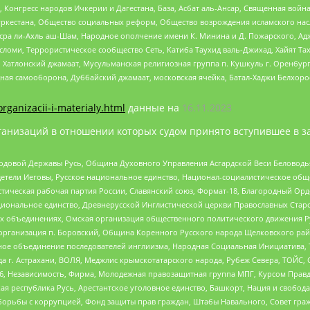
нгресс народов Ичкерии и Дагестана, База, Асбат аль-Ансар, Священная война,
уркестана, Общество социальных реформ, Общество возрождения исламского насл
Нусра ли-Ахль аш-Шам, Народное ополчение имени К. Минина и Д. Пожарского, Ад
сломи, Террористическое сообщество Сеть, Катиба Таухид валь-Джихад, Хайят Тах
, Хатлонский джамаат, Мусульманская религиозная группа п. Кушкуль г. Оренбу
ная самооборона, Дуббайский джамаат, московская ячейка, Батал-Хаджи Белхор
organizacii-i-materialy.html
данные на
16.11.2023
анизаций в отношении которых судом принято вступившее в з
 Родовой Державы Русь, Община Духовного Управления Асгардской Веси Беловод
детели Иеговы, Русское национальное единство, Национал-социалистическое об
истическая рабочая партия России, Славянский союз, Формат-18, Благородный Ор
ациональное единство, Древнерусской Инглистической церкви Православных Ста
ных объединениях, Омская организация общественного политического движения Р
рганизация п. Боровский, Община Коренного Русского народа Щелковского район
гиозное объединение последователей инглиизма, Народная Социальная Инициатива,
 г. Астрахани, ВОЛЯ, Меджлис крымскотатарского народа, Рубеж Севера, ТОЙС, 
6, Независимость, Фирма, Молодежная правозащитная группа МПГ, Курсом Правд
ая республика Русь, Арестантское уголовное единство, Башкорт, Нация и свобода,
орьбы с коррупцией, Фонд защиты прав граждан, Штабы Навального, Совет гражд