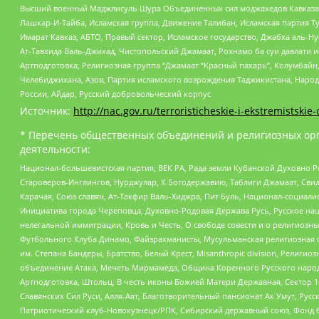
Высший военный Маджлисуль Шура Объединенных сил моджахедов Кавказа, Ко
Лашкар-И-Тайба, Исламская группа, Движение Талибан, Исламская партия Т
Имарат Кавказ, АБТО, Правый сектор, Исламское государство, Джабха аль-
Ат-Тавхида Валь-Джихад, Чистопольский Джамаат, Рохнамо ба суи давлати и
Артподготовка, Религиозная группа “Джамаат “Красный пахарь”, Колумбайн
Челебиджихана, Азов, Партия исламского возрождения Таджикистана, Народ
России, Айдар, Русский добровольческий корпус
Источник:
http://nac.gov.ru/terroristicheskie-i-ekstremistskie-
* Перечень общественных объединений и религиозных орг
деятельности:
Национал-большевистская партия, ВЕК РА, Рада земли Кубанской Духовно
Староверов-Инглингов, Нурджулар, К Богодержавию, Таблиги Джамаат, Сви
Карачая, Союз славян, Ат-Такфир Валь-Хиджра, Пит Буль, Национал-социал
Инициатива города Череповца, Духовно-Родовая Держава Русь, Русское н
нелегальной иммиграции, Кровь и Честь, О свободе совести и о религиоз
Футбольного Клуба Динамо, Файзрахманисты, Мусульманская религиозная о
им. Степана Бандеры, Братство, Белый Крест, Misanthropic division, Рели
объединение Атака, Мечеть Мирмамеда, Община Коренного Русского народа
Артподготовка, Штольц, В честь иконы Божией Матери Державная, Сектор 1
Славянских Сил Руси, Алля-Аят, Благотворительный пансионат Ак Умут, Русск
Патриотический клуб-Новокузнецк/РПК, Сибирский державный союз, Фонд б