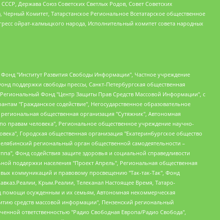
СССР, Держава Союз Советских Светлых Родов, Совет Советских
в, Черный Комитет, Татарстанское Региональное Всетатарское общественное
гресс ойрат-калмыцкого народа, Исполнительный комитет совета народных
евосточное общественное движение "Маяк", Санкт-Петербургская ЛГБТ-инициативная группа "Выход", Инициативная группа ЛГБТ+ "Реверс", Алексеев Андрей Викторович, Бекбулатова Таисия Львовна, Беляев Иван Михайлович, Владыкина Елена Сергеевна, Гельман Марат Александрович, Никульшина Вероника Юрьевна, Толоконникова Надежда Андреевна, Шендерович Виктор Анатольевич, Общество с ограниченной ответственностью "Данное сообщение", Общество с ограниченной ответственностью Издательский дом "Новая глава", Айнбиндер Александра Александровна, Московский комьюнити-центр для ЛГБТ+инициатив, Благотворительный фонд развития филантропии, Deutsche Welle (Германия, Kurt-Schumacher-Strasse 3, 53113 Bonn), Борзунова Мария Михайловна, Воробьев Виктор Викторович, Голубева Анна Львовна, Константинова Алла Михайловна, Малкова Ирина Владимировна, Мурадов Мурад Абдулгалимович, Осетинская Елизавета Николаевна, Понасенков Евгений Николаевич, Ганапольский Матвей Юрьевич, Киселев Евгений Алексеевич, Борухович Ирина Григорьевна, Дремин Иван Тимофеевич, Дубровский Дмитрий Викторович, Красноярская региональная общественная организация поддержки и развития альтернативных образовательных технологий и межкультурных коммуникаций "ИНТЕРРА", Маяковская Екатерина Алексеевна, Фейгин Марк Захарович, Филимонов Андрей Викторович, Дзугкоева Регина Николаевна, Доброхотов Роман Александрович, Дудь Юрий Александрович, Елкин Сергей Владимирович, Кругликов Кирилл Игоревич, Сабунаева Мария Леонидовна, Семенов Алексей Владимирович, Шаинян Карен Багратович, Шульман Екатерина Михайловна, Асафьев Артур Валерьевич, Вахштайн Виктор Семенович, Венедиктов Алексей Алексеевич, Лушникова Екатерина Евгеньевна, Волков Леонид Михайлович, Невзоров Александр Глебович, Пархоменко Сергей Борисович, Сироткин Ярослав Николаевич, Кара-Мурза Владимир Владимирович, Баранова Наталья Владимировна, Гозман Леонид Яковлевич, Кагарлицкий Борис Юльевич, Климарев Михаил Валерьевич, Милов Владимир Станиславович, Автономная некоммерческая организация Краснодарский центр современного искусства "Типография", Моргенштерн Алишер Тагирович, Соболь Любовь Эдуардовна, Общество с ограниченной ответственностью "ЛИЗА НОРМ", Каспаров Гарри Кимович, Ходорковский Михаил Борисович, Общество с ограниченной ответственностью "Апрельские тезисы", Данилович Ирина Брониславовна, Кашин Олег Владимирович, Петров Николай Владимирович, Пивоваров Алексей Владимирович, Соколов Михаил Владимирович, Цветкова Юлия Владимировна, Чичваркин Евгений Александрович, Комитет против пыток/Команда против пыток, Общество с ограниченной ответственностью "Первый научный", Общество с ограниченной ответственностью "Вертолет и ко", Белоцерковская Вероника Борисовна, Кац Максим Евгеньевич, Лазарева Татьяна Юрьевна, Шаведдинов Руслан Табризович, Яшин Илья Валерьевич, Общество с ограниченной ответственностью "Иноагент ААВ", Алешковский Дмитрий Петрович, Альбац Евгения Марковна, Быков Дмитрий Львович, Галямина Юлия Евгеньевна, Лойко Сергей Леонидович, Мартынов Кирилл Константинович, Медведев Сергей Александрович, Крашенинников Федор Геннадиевич, Гордеева Катерина Вл