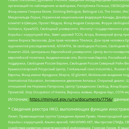
организаций по наблюдению за выборами, Республика Польша, СВОБОДНЫЙ
Фонд имени Генриха Бёлля, Stichting Bellingcat, Bellingcat Ltd, The Inside
Макдональда-Лорье, Украинская национальная федерация Канады, Декабрис
комитет в Швеции, Проект Медуза, Фонд Андрея Сахарова, Форум свободной 
Solidarus, КрымSOS, Свободный университет, Институт государственного у
борьбы с коррупцией Инк, Завет церквей TCCN, Агора, Всемирный фонд при
имени Бориса Звозскова, Дом прав человека Тбилиси, Дом прав человека Ер
журналистов расследователей, АЛЛАТРА, За свободную Россию, Свободная Б
Комитет-2024, Центрально-Европейский университет, Центр восточноевроп
европейской политики, Академическая сеть Восточная Европа, Российский к
поддержки, Свободная Россия Берлин, Свободная Россия Северный Рейн-Вест
Крымскотатарский Ресурсный Центр, Глобальный союз IndustriALL, Russian E
Европы, Фонд имени Фридриха Эберта, XZ gGmbH, Мобильная академия поддержк
International Education, Антивоенное движение Антальи, Открытый диало
отношений им Нормана Патерсона, Центр Гражданских Свобод, Фонд Бориса
Прометей, Stop Occupation of Karelia, Вернись живым, Фридом Хаус, СОТА 
Источник:
https://minjust.gov.ru/ru/documents/7756/
данные
* Сведения реестра НКО, выполняющих функции иностранн
Лилит, Правозащитная группа Гражданин.Армия.Право, Нижегородский цент
борьбы с коррупцией, Альянс врачей, НАСИЛИЮ.НЕТ, Мы против СПИДа, СВЕ
содействия развитию средств массовой информации, Горячая Линия, В защ