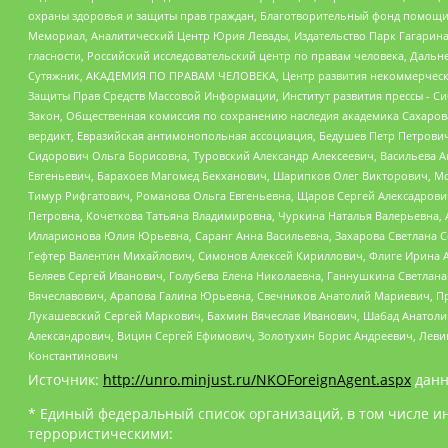
охраны здоровья и защиты прав граждан, Благотворительный фонд помощи ос
Мемориал, Аналитический Центр Юрия Левады, Издательство Парк Гагарина
гласности, Российский исследовательский центр по правам человека, Даль
Сутяжник, АКАДЕМИЯ ПО ПРАВАМ ЧЕЛОВЕКА, Центр развития некоммерческих
Защиты Прав Средств Массовой Информации, Институт развития прессы - Си
Закон, Общественная комиссия по сохранению наследия академика Сахаров
вердикт, Евразийская антимонопольная ассоциация, Бедушев Петр Петрови
Сидорович Ольга Борисовна, Туровский Александр Алексеевич, Васильева А
Евгеньевич, Барахоев Магомед Бекханович, Шарипков Олег Викторович, М
Тимур Рифгатович, Романова Ольга Евгеньевна, Щаров Сергей Алексадрови
Петровна, Кочеткова Татьяна Владимировна, Чуркина Наталья Валерьевна, 
Илларионова Юлия Юрьевна, Саранг Анна Васильевна, Захарова Светлана 
Гефтер Валентин Михайлович, Симонов Алексей Кириллович, Флиге Ирина 
Беляев Сергей Иванович, Голубева Елена Николаевна, Ганнушкина Светлана
Вячеславович, Арапова Галина Юрьевна, Свечников Анатолий Мариевич, П
Лукашевский Сергей Маркович, Бахмин Вячеслав Иванович, Шабад Анатоли
Александрович, Вицин Сергей Ефимович, Золотухин Борис Андреевич, Леви
Константинович
Источник:
http://unro.minjust.ru/NKOForeignAgent.aspx
данн
* Единый федеральный список организаций, в том числе и
террористическими: