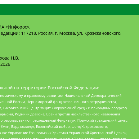
ИА «Инфорос».
едакции: 117218, Россия, г. Москва, ул. Кржижановского,
хова Н.В.
2026
льной на территории Российской Федерации:
кономическому и правовому развитию, Национальный Демократический
менной России, Черноморский фонд регионального сотрудничества,
, Тихоокеанский центр защиты окружающей среды и природных ресурсов,
 Хармони, Родники дракона, Врачи против насильственного извлечения
по расследованию преследований Фалуньгун, Пражский гражданский центр,
бмен, Бард колледж, Европейский выбор, Фонд Ходорковского,
ное Управление Евангельских Христиан Украинской Христианской Церкви,
огических Предприятий, Церковь Духовной Технологии, Европейская сеть