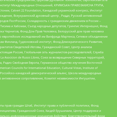
ий Институт Международных Отношений, КРИМСЬКА ПРАВОЗАХИСНА ГРУПА,
стонии, Calvert 22 Foundation, Канадский украинский конгресс, Институт
ждение, Всеукраинский духовный центр , Риддл, Русский антивоенный
ародов ПостРоссии, Солидарность с гражданским движением в России –
в Тисима и Хабомаи, Съезд народных депутатов, Гринпис Интернешнл, Фонд
ека Чернигов, Фонд Дом Прав Человека, Белорусский дом прав человека
нтр европейских исследований им Вилфрида Мартенса, Сетевое объединение
Чам Финланд, Гудзоновский институт, Фонд Демократического Развития,
актатов Свидетелей Иеговы, Гражданский Совет, Центр анализа
астоящая Россия, Глобальная сеть журналистов-расследователей, Служба
a Asocicion de Rusos Libres, Союз за возвращение Северных территорий,
еста, Радио Свободная Европа, Германское общество изучения Восточной
ouncils for International Education, Cultural Vistas, Institute of
, Российско-канадский демократический альянс, Школа международных
е антивоенное сопротивление, Комитет независимости Ингушетии,
ты прав граждан Штаб, Институт права и публичной политики, Фонд
инициатива, Гражданский Союз, Хасдей Ерушалаим, Центр поддержки и
социально-информационных инициатив Действие, Благотворительный фонд