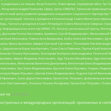
ужденным и их семьям, Фонд Тольятти, Новое время, Серебряная тайга, Так-Так-
, Фонд имени Андрея Рылькова, Сфера, Центр СИБАЛЬТ, Уральская правозащитна
невосточный центр развития гражданских инициатив и социального партнерства, 
 организаций, Частное учреждение в Калининграде Совета Министров северных 
бирь, Частное учреждение в Санкт-Петербурге Совета Министров Северных Стра
а, Информационное агентство МЕМО. РУ, Институт региональной прессы, Инсти
ч, Дзугкоева Регина Николаевна, Кривенко Сергей Владимирович, Милославски
настасия Евгеньевна, Ривина Анна Валерьевна, Бойко Анатолий Николаевич, Дуг
ошель Ирина Ароновна, Шведов Григорий Сергеевич, Пономарев Лев Александро
ч, Цирульников Борис Альбертович, Гасан Ольга Павловна, Паутов Юрий Анато
Акимова Татьяна Николаевна, Золотарева Екатерина Александровна, Рачинский Я
Сергеевна, Аверин Владимир Анатольевич, Щур Татьяна Михайловна, Щур Никола
Анатольевна, Мельникова Валентина Дмитриевна, Вититинова Елена Владимировн
 Алексеевна, Закс Елена Владимировна, Буртина Елена Юрьевна, Гендель Людмил
рохоров Вадим Юрьевич, Шахова Елена Владимировна, Подузов Сергей Васильеви
й Ефимович, Сухих Дарья Николаевна, Орлов Олег Петрович, Добровольская Анн
нсон Лев Семенович, Локшина Татьяна Иосифовна, Орлов Олег Петрович, Поляк
ые на
24.03.2022
ностранных и международных организаций, признанных в соотв