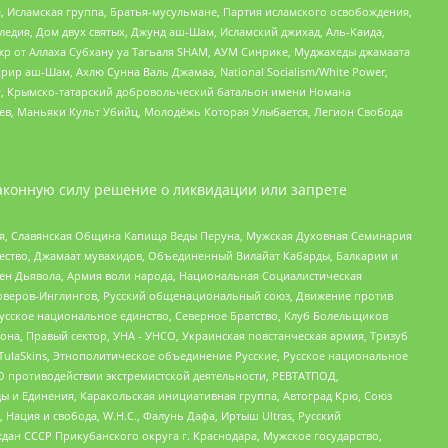
 Исламская группа, Братья-мусульмане, Партия исламского освобождения,
едия, Дом двух святых, Джунд аш-Шам, Исламский джихад, Аль-Каида,
жр от Аллаха Субхану уа Тагьаля SHAM, АУМ Синрике, Муджахеды джамаата
рир аш-Шам, Ахлю Сунна Валь Джамаа, National Socialism/White Power,
рг, Крымско-татарский добровольческий батальон имени Номана
оев, Маньяки Культ Убийц, Молодёжь Которая Улыбается, Легион Свобода
аконную силу решение о ликвидации или запрете
ья, Славянская Община Капища Веды Перуна, Мужская Духовная Семинария
щество, Джамаат мувахидов, Объединенный Вилайат Кабарды, Балкарии и
ден Дьявола, Армия воли народа, Национальная Социалистическая
роверов-Инглингов, Русский общенациональный союз, Движение против
усское национальное единство, Северное Братство, Клуб Болельщиков
а, Правый сектор, УНА - УНСО, Украинская повстанческая армия, Тризуб
 TulaSkins, Этнополитическое объединение Русские, Русское национальное
О противодействии экстремистской деятельности, РЕВТАТПОД,
ы и Единения, Каракольская инициативная группа, Автоград Крю, Союз
 Нация и свобода, W.H.С., Фалунь Дафа, Иртыш Ultras, Русский
ан СССР Прикубанского округа г. Краснодара, Мужское государство,