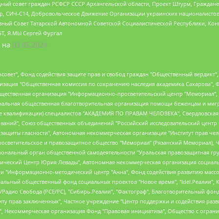
ный совет граждан РСФСР СССР Архангельской области, Проект Штурм, Граждане 
tsApp, СИЧ-С14, Добровольческое Движение Организации украинских националисто
ный Совет Татарской Автономной Советской Социалистической Республики, Кон
БТ, Я.МЫ Сергей Фургал
 на
03.05.2024
мная некоммерческая организация "Центр по работе с проблемой насилия "НАСИЛИЮ.НЕТ", Межрегиональный профессиональный союз работников здравоохранения "Альянс врачей", Юридическое лицо, зарегистрированное в Латвийской Республике, SIA "Medusa Project" (регистрационный номер 40103797863, дата регистрации 10.06.2014), Некоммерческая организация "Фонд по борьбе с коррупцией", Автономная некоммерческая организация "Институт права и публичной политики", Баданин Роман Сергеевич, Гликин Максим Александрович, Железнова Мария Михайловна, Лукьянова Юлия Сергеевна, Маетная Елизавета Витальевна, Маняхин Петр Борисович, Чуракова Ольга Владимировна, Ярош Юлия Петровна, Юридическое лицо "The Insider SIA", зарегистрированное в Риге, Латвийская Республика (дата регистрации 26.06.2015), являющееся администратором доменного имени интернет-издания "The Insider SIA", https://theins.ru, Постернак Алексей Евгеньевич, Рубин Михаил Аркадьевич, Анин Роман Александрович, Юридическое лицо Istories fonds, зарегистрированное в Латвийской Республике (регистрационный номер 50008295751, дата регистрации 24.02.2020), Великовский Дмитрий Александрович, Долинина Ирина Николаевна, Мароховская Алеся Алексеевна, Шлейнов Роман Юрьевич, Шмагун Олеся Валентиновна, Общество с ограниченной ответственностью "Альтаир 2021", Общество с ограниченной ответственностью "Вега 2021", Общество с ограниченной ответственностью "Главный редактор 2021", Общество с ограниченной ответственностью "Ромашки монолит", Важенков Артем Валерьевич, Ивановская областная общественная организация "Центр гендерных исследований", Гурман Юрий Альбертович, Медиапроект "ОВД-Инфо", Егоров Владимир Владимирович, Жилинский Владимир Александрович, Общество с ограниченной ответственностью "ЗП", Иванова София Юрьевна, Карезина Инна Павловна, Кильтау Екатерина Викторовна, Петров Алексей Викторович, Пискунов Сергей Евгеньевич, Смирнов Сергей Сергеевич, Тихонов Михаил Сергеевич, Общество с ограниченной ответственностью "ЖУРНАЛИСТ-ИНОСТРАННЫЙ АГЕНТ", Арапова Галина Юрьевна, Вольтская Татьяна Анатольевна, Американская компания "Mason G.E.S. Anonymous Foundation" (США), являющаяся владельцем интернет-издания https://mnews.world/, Компания "Stichting Bellingcat", зарегистрированная в Нидерландах (дата регистрации 11.07.2018), Захаров Андрей Вячеславович, Клепиковская Екатерина Дмитриевна, Общество с ограниченной ответственностью "МЕМО", Перл Роман Александрович, Симонов Евгений Алексеевич, Соловьева Елена Анатольевна, Сотников Даниил Владимирович, Сурначева Елизавета Дмитриевна, Автономная некоммерческая организация по защите прав человека и информированию населения "Якутия – Наше Мнение", Общество с ограниченной ответственностью "Москоу диджитал медиа", с 26.01.2023 Общество с ограниченной ответственностью "Чайка Белые сады", Ветошкина Валерия Валерьевна, Заговора Максим Александрович, Межрегиональное общественное движение "Российская ЛГБТ - сеть", Оленичев Максим Владимирович, Павлов Иван Юрьевич, Скворцова Елена Сергеевна, Общество с ограниченной ответственностью "Как бы инагент", Кочетков Игорь Викторович, Общество с ограниченной ответственностью "Честные выборы", Еланчик Олег Александрович, Общество с ограниченной ответственностью "Нобелевский призыв", Гималова Регина Эмилевна, Григорьев Андрей Валерьевич, Григорьева Алина Александровна, Ассоциация по содействию защите прав призывников, альтернативнослужащих и военнослужащих "Правозащитная группа "Гражданин.Армия.Право", Хисамова Регина Фаритовна, Автономная некоммерческая организация по реализации социально-правовых программ "Лилит", Дальн