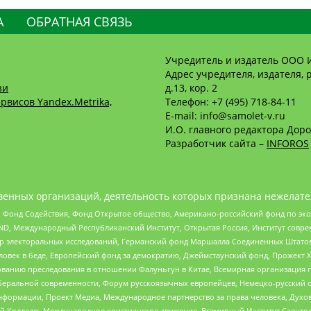
А
ОБРАТНАЯ СВЯЗЬ
Учредитель и издатель ООО 
Адрес учредителя, издателя, р
зи
д.13, кор. 2
рвисов Yandex.Metrika,
Телефон: +7 (495) 718-84-11
E-mail: info@samolet-v.ru
И.О. главного редактора Доро
Разработчик сайта –
INFOROS
енных организаций, деятельность которых признана нежелате
 Фонд Содействия, Фонд Открытое общество, Американо-российский фонд по э
 Международный Республиканский Институт, Открытая Россия, Институт совре
р электоральных исследований, Германский фонд Маршалла Соединенных Штатов
еловек в беде, Европейский фонд за демократию, Джеймстаунский фонд, Прожект
дованию преследования в отношении Фалуньгун в Китае, Всемирная организация 
беральной современности, Форум русскоязычных европейцев, Немецко-русский о
формации, Проект Медиа, Международное партнерство за права человека, Духов
 Колледж, Международное христианское движение, Всемирный Институт Саентол