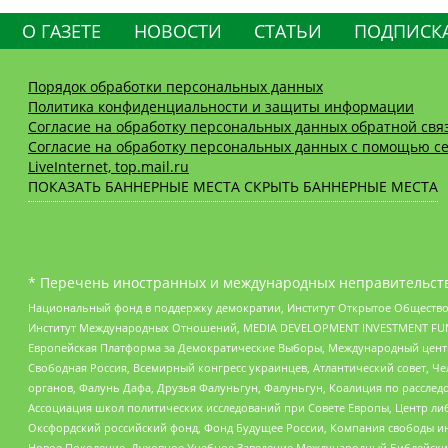
О ГАЗЕТЕ
НОВОСТИ
СТАТЬИ
ПОДПИСК
Порядок обработки персональных данных
Политика конфиденциальности и защиты информации
Согласие на обработку персональных данных обратной свя
Согласие на обработку персональных данных с помощью се
LiveInternet, top.mail.ru
ПОКАЗАТЬ БАННЕРНЫЕ МЕСТА
СКРЫТЬ БАННЕРНЫЕ МЕСТА
* Перечень иностранных и международных неправительств
Национальный фонд в поддержку демократии, Институт Открытое Общество
Институт Международных Отношений, MEDIA DEVELOPMENT INVESTMENT FUND,
Европейская Платформа за Демократические Выборы, Международный цент
Свободная Россия, Всемирный конгресс украинцев, Атлантический совет, Ч
органов, Фалунь Дафа, Друзья Фалуньгун, Фалуньгун, Коалиция по рассле
Ассоциация школ политических исследований при Совете Европы, Центр ли
Оксфордский российский фонд, Фонд Будущее России, Компания свободы ин
Новое Поколение, Духовное Учебное Заведение Международный Библейский