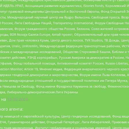
 ИДЕЛЬ-УРАЛ, Ассоциация развития журналистики, IStories fonds, Королевск
r, Институт правовой инициативы Центральной и Восточной Европы, Фонд Открытой Э
ты, Международный научный центр им Вудро Вильсона, Свободная пресса, Возро
России, Лига Свободных Наций, Transparеncy International, Форум Свободных Н
правления, Форум гражданского общества Россия, Беллона, Союз жителей острово
роды, BDR Novaja Gazeta-Europe, Алтай проект, Образовательный дом прав челов
еван, Дом прав человека Крым, Центр дикого лосося, TVR Studios, ТВ Дождь, Це
урятия, Uralic, UnKremlin, Международная федерация транспортных рабочих, Ист
ейских и международных исследований, Общество Сторожевой башни, Библии и тр
омитет действия, РЭНД корпорейшн, Русская Америка за демократию в России, Н
фалия, Фонд глобальной помощи, Антивоенный комитет России, Russie-Libertes, L
lection Monitor, Article 19, Мнение медиа, Федерация анархического черного кр
и гендерной демократии и миротворчества, Форум имени Льва Копелева, American C
г, Школа международных отношений и государственной политики им Питера Мунка
 Немцова за Свободу, Фонд имени Фридриха Науманна за свободу, Феминистско
медиа, Либерально-демократическая Лига Украины
 на
13.05.2024
ого агента:
р немецкой и европейской культуры, Центр гендерных исследований, Фонд защи
ЧА, Гуманитарное действие, Открытый Петербург, Лига Избирателей, Правовая 
иту прав заключенных, Институт глобализации и социальных движений, Центр 