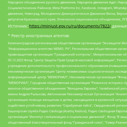
Народное объединение русского движения, Народное движение Адат, Народ
Социалистических Районов, Meta Platforms Inc, Facebook, Instagram, Wha
движение, Невоград, Молодежное Демократическое Движение Весна, Верхов
депутатов Красноярского края, Этническое национальное объединение, ЛГ
Источник:
https://minjust.gov.ru/ru/documents/7822/
данные
* Реестр иностранных агентов:
Калининградская региональная общественная организация "Экозащита!-Женсовет", Фонд содействия защите прав и свобод граждан "Общественный вердикт", Фонд "Институт Развития Свободы Информации", Частное учреждение "Информационное агентство МЕМО. РУ", Региональная общественная организация "Общественная комиссия по сохранению наследия академика Сахарова", Фонд поддержки свободы прессы, Санкт-Петербургская общественная правозащитная организация "Гражданский контроль", Межрегиональная общественная организация "Информационно-просветительский центр "Мемориал", Региональный Фонд "Центр Защиты Прав Средств Массовой Информации", с 05.12.2023 Фонд "Центр Защиты Прав Средств массовой информации", Региональная общественная благотворительная организация помощи беженцам и мигрантам "Гражданское содействие", Негосударственное образовательное учреждение дополнительного профессионального образования (повышение квалификации) специалистов "АКАДЕМИЯ ПО ПРАВАМ ЧЕЛОВЕКА", Свердловская региональная общественная организация "Сутяжник", Автономная некоммерческая организация "Центр независимых социологических исследований", Союз общественных объединений "Российский исследовательский центр по правам человека", Региональное общественное учреждение научно-информационный центр "МЕМОРИАЛ", Некоммерческая организация "Фонд защиты гласности", Автономная некоммерческая организация "Институт прав человека", Городская общественная организация "Екатеринбургское общество "МЕМОРИАЛ", Городская общественная организация "Рязанское историко-просветительское и правозащитное общество "Мемориал" (Рязанский Мемориал), Челябинский региональный орган общественной самодеятельности – женское общественное объединение "Женщины Евразии", Челябинский региональный орган общественной самодеятельности "Уральская правозащитная группа", Фонд содействия защите здоровья и социальной справедливости имени Андрея Рылькова, Автономная Некоммерческая Организация "Аналитический Центр Юрия Левады", Автономная некоммерческая организация социальной поддержки населения "Проект Апрель", Региональная общественная организация помощи женщинам и детям, находящимся в кризисной ситуации "Информационно-методический центр "Анна", Фонд содействия развитию массовых коммуникаций и правовому просвещению "Так-так-Так", Фонд содействия устойчивому развитию "Серебряная тайга", Свердловский региональный общественный фонд социальных проектов "Новое время", "Idel.Реалии", Кавказ.Реалии, Крым.Реалии, Телеканал Настоящее Время, Татаро-башкирская служба Радио Свобода (Azatliq Radiosi), Радио Свободная Европа/Радио Свобода (PCE/PC), "Сибирь.Реалии", "Фактограф", Благотворительный фонд помощи осужденным и их семьям, Автономная некоммерческая организация "Институт глобализации и социальных движений", Фонд "В защиту прав заключенных", Частное учреждение "Центр поддержки и содействия развитию средств массовой информации", Пензенский региональный общественный благотворительный фонд "Гражданский союз", "Север.Реалии", Некоммерческая организация Фонд "Правовая инициатива", Общество с ограниченной ответственностью "Радио Свободная Европа/Радио Свобода", Чешское информационное агентство "MEDIUM-ORIENT", Красноярская региональная общественная организация "Мы против СПИДа", Камалягин Денис Николаевич, Маркелов Сергей Евгеньевич, Пономарев Лев Александрович, Савицкая Людмила Алексеевна, Автоно