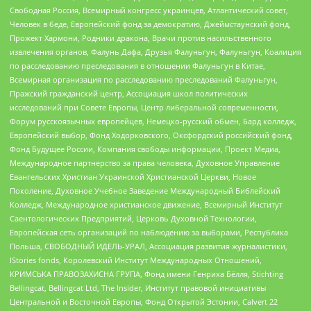
Свободная Россия, Всемирный конгресс украинцев, Атлантический совет,
Человек в беде, Европейский фонд за демократию, Джеймстаунский фонд,
Прожект Хармони, Родники дракона, Врачи против насильственного
извлечения органов, Фалунь Дафа, Друзья Фалуньгун, Фалуньгун, Коалиция
по расследованию преследования в отношении Фалуньгун в Китае,
Всемирная организация по расследованию преследований Фалуньгун,
Пражский гражданский центр, Ассоциация школ политических
исследований при Совете Европы, Центр либеральной современности,
Форум русскоязычных европейцев, Немецко-русский обмен, Бард колледж,
Европейский выбор, Фонд Ходорковского, Оксфордский российский фонд,
Фонд Будущее России, Компания свободы информации, Проект Медиа,
Международное партнерство за права человека, Духовное Управление
Евангельских Христиан Украинской Христианской Церкви, Новое
Поколение, Духовное Учебное Заведение Международный Библейский
Колледж, Международное христианское движение, Всемирный Институт
Саентологических Предприятий, Церковь Духовной Технологии,
Европейская сеть организаций по наблюдению за выборами, Республика
Польша, СВОБОДНЫЙ ИДЕЛЬ-УРАЛ, Ассоциация развития журналистики,
IStories fonds, Королевский Институт Международных Отношений,
КРИМСЬКА ПРАВОЗАХИСНА ГРУПА, Фонд имени Генриха Бёлля, Stichting
Bellingcat, Bellingcat Ltd, The Insider, Институт правовой инициативы
Центральной и Восточной Европы, Фонд Открытой Эстонии, Calvert 22