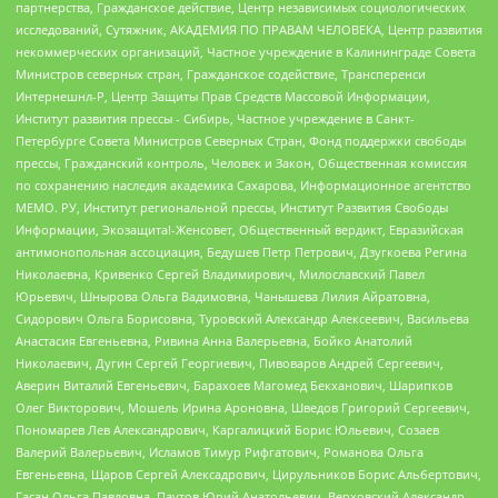
партнерства, Гражданское действие, Центр независимых социологических
исследований, Сутяжник, АКАДЕМИЯ ПО ПРАВАМ ЧЕЛОВЕКА, Центр развития
некоммерческих организаций, Частное учреждение в Калининграде Совета
Министров северных стран, Гражданское содействие, Трансперенси
Интернешнл-Р, Центр Защиты Прав Средств Массовой Информации,
Институт развития прессы - Сибирь, Частное учреждение в Санкт-
Петербурге Совета Министров Северных Стран, Фонд поддержки свободы
прессы, Гражданский контроль, Человек и Закон, Общественная комиссия
по сохранению наследия академика Сахарова, Информационное агентство
МЕМО. РУ, Институт региональной прессы, Институт Развития Свободы
Информации, Экозащита!-Женсовет, Общественный вердикт, Евразийская
антимонопольная ассоциация, Бедушев Петр Петрович, Дзугкоева Регина
Николаевна, Кривенко Сергей Владимирович, Милославский Павел
Юрьевич, Шнырова Ольга Вадимовна, Чанышева Лилия Айратовна,
Сидорович Ольга Борисовна, Туровский Александр Алексеевич, Васильева
Анастасия Евгеньевна, Ривина Анна Валерьевна, Бойко Анатолий
Николаевич, Дугин Сергей Георгиевич, Пивоваров Андрей Сергеевич,
Аверин Виталий Евгеньевич, Барахоев Магомед Бекханович, Шарипков
Олег Викторович, Мошель Ирина Ароновна, Шведов Григорий Сергеевич,
Пономарев Лев Александрович, Каргалицкий Борис Юльевич, Созаев
Валерий Валерьевич, Исламов Тимур Рифгатович, Романова Ольга
Евгеньевна, Щаров Сергей Алексадрович, Цирульников Борис Альбертович,
Гасан Ольга Павловна, Паутов Юрий Анатольевич, Верховский Александр