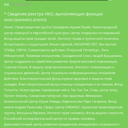
на
13.05.2024
* Сведения реестра НКО, выполняющих функции
иностранного агента:
Лилит, Правозащитная группа Гражданин.Армия.Право, Нижегородский
центр немецкой и европейской культуры, Центр гендерных исследований,
Фонд защиты прав граждан Штаб, Институт права и публичной политики,
Фонд борьбы с коррупцией, Альянс врачей, НАСИЛИЮ.НЕТ, Мы против
СПИДа, СВЕЧА, Гуманитарное действие, Открытый Петербург, Лига
Избирателей, Правовая инициатива, Гражданский Союз, Хасдей Ерушалаим,
Центр поддержки и содействия развитию средств массовой информации,
Горячая Линия, В защиту прав заключенных, Институт глобализации и
социальных движений, Центр социально-информационных инициатив
Действие, Благотворительный фонд охраны здоровья и защиты прав
граждан, Благотворительный фонд помощи осужденным и их семьям, Фонд
Тольятти, Новое время, Серебряная тайга, Так-Так-Так, Сова, центр Анна,
Проект Апрель, Самарская губерния, Эра здоровья, Мемориал,
Аналитический Центр Юрия Левады, Издательство Парк Гагарина, Фонд
имени Андрея Рылькова, Сфера, Центр СИБАЛЬТ, Уральская правозащитная
группа, Женщины Евразии, Институт прав человека, Фонд защиты гласности,
Российский исследовательский центр по правам человека,
Дальневосточный центр развития гражданских инициатив и социального