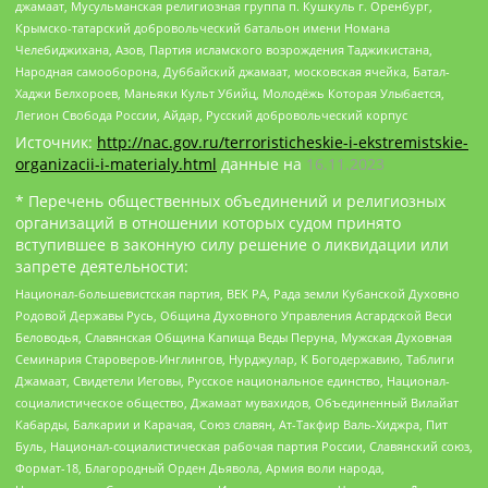
джамаат, Мусульманская религиозная группа п. Кушкуль г. Оренбург,
Крымско-татарский добровольческий батальон имени Номана
Челебиджихана, Азов, Партия исламского возрождения Таджикистана,
Народная самооборона, Дуббайский джамаат, московская ячейка, Батал-
Хаджи Белхороев, Маньяки Культ Убийц, Молодёжь Которая Улыбается,
Легион Свобода России, Айдар, Русский добровольческий корпус
Источник:
http://nac.gov.ru/terroristicheskie-i-ekstremistskie-
organizacii-i-materialy.html
данные на
16.11.2023
* Перечень общественных объединений и религиозных
организаций в отношении которых судом принято
вступившее в законную силу решение о ликвидации или
запрете деятельности:
Национал-большевистская партия, ВЕК РА, Рада земли Кубанской Духовно
Родовой Державы Русь, Община Духовного Управления Асгардской Веси
Беловодья, Славянская Община Капища Веды Перуна, Мужская Духовная
Семинария Староверов-Инглингов, Нурджулар, К Богодержавию, Таблиги
Джамаат, Свидетели Иеговы, Русское национальное единство, Национал-
социалистическое общество, Джамаат мувахидов, Объединенный Вилайат
Кабарды, Балкарии и Карачая, Союз славян, Ат-Такфир Валь-Хиджра, Пит
Буль, Национал-социалистическая рабочая партия России, Славянский союз,
Формат-18, Благородный Орден Дьявола, Армия воли народа,