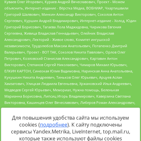
Для повышения удобства сайта мы используем
cookies (
подробнее
). К сайту подключены
Источник:
https://minjust.gov.ru/uploaded/files/reestr-
сервисы Yandex.Metrika, LiveInternet, top.mail.ru,
inostrannyih-agentov-22-03-2024.pdf
данные на
22.03.2024
которые также используют файлы cookies