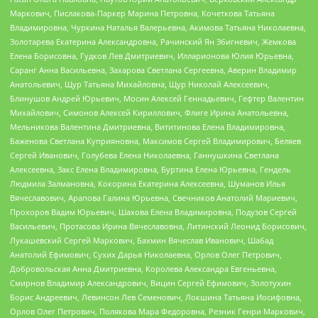
Маркович, Пислакова-Паркер Марина Петровна, Кочеткова Татьяна
Владимировна, Чуркина Наталья Валерьевна, Акимова Татьяна Николаевна,
Золотарева Екатерина Александровна, Рачинский Ян Збигневич, Жемкова
Елена Борисовна, Гудков Лев Дмитриевич, Илларионова Юлия Юрьевна,
Саранг Анна Васильевна, Захарова Светлана Сергеевна, Аверин Владимир
Анатольевич, Щур Татьяна Михайловна, Щур Николай Алексеевич,
Блинушов Андрей Юрьевич, Мосин Алексей Геннадьевич, Гефтер Валентин
Михайлович, Симонов Алексей Кириллович, Флиге Ирина Анатольевна,
Мельникова Валентина Дмитриевна, Вититинова Елена Владимировна,
Баженова Светлана Куприяновна, Максимов Сергей Владимирович, Беляев
Сергей Иванович, Голубева Елена Николаевна, Ганнушкина Светлана
Алексеевна, Закс Елена Владимировна, Буртина Елена Юрьевна, Гендель
Людмила Залмановна, Кокорина Екатерина Алексеевна, Шуманов Илья
Вячеславович, Арапова Галина Юрьевна, Свечников Анатолий Мариевич,
Прохоров Вадим Юрьевич, Шахова Елена Владимировна, Подузов Сергей
Васильевич, Протасова Ирина Вячеславовна, Литинский Леонид Борисович,
Лукашевский Сергей Маркович, Бахмин Вячеслав Иванович, Шабад
Анатолий Ефимович, Сухих Дарья Николаевна, Орлов Олег Петрович,
Добровольская Анна Дмитриевна, Королева Александра Евгеньевна,
Смирнов Владимир Александрович, Вицин Сергей Ефимович, Золотухин
Борис Андреевич, Левинсон Лев Семенович, Локшина Татьяна Иосифовна,
Орлов Олег Петрович, Полякова Мара Федоровна, Резник Генри Маркович,