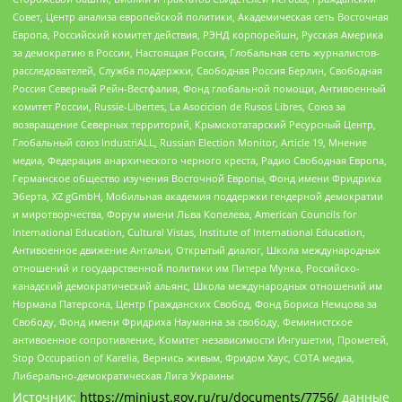
Совет, Центр анализа европейской политики, Академическая сеть Восточная
Европа, Российский комитет действия, РЭНД корпорейшн, Русская Америка
за демократию в России, Настоящая Россия, Глобальная сеть журналистов-
расследователей, Служба поддержки, Свободная Россия Берлин, Свободная
Россия Северный Рейн-Вестфалия, Фонд глобальной помощи, Антивоенный
комитет России, Russie-Libertes, La Asocicion de Rusos Libres, Союз за
возвращение Северных территорий, Крымскотатарский Ресурсный Центр,
Глобальный союз IndustriALL, Russian Election Monitor, Article 19, Мнение
медиа, Федерация анархического черного креста, Радио Свободная Европа,
Германское общество изучения Восточной Европы, Фонд имени Фридриха
Эберта, XZ gGmbH, Мобильная академия поддержки гендерной демократии
и миротворчества, Форум имени Льва Копелева, American Councils for
International Education, Cultural Vistas, Institute of International Education,
Антивоенное движение Антальи, Открытый диалог, Школа международных
отношений и государственной политики им Питера Мунка, Российско-
канадский демократический альянс, Школа международных отношений им
Нормана Патерсона, Центр Гражданских Свобод, Фонд Бориса Немцова за
Свободу, Фонд имени Фридриха Науманна за свободу, Феминистское
антивоенное сопротивление, Комитет независимости Ингушетии, Прометей,
Stop Occupation of Karelia, Вернись живым, Фридом Хаус, СОТА медиа,
Либерально-демократическая Лига Украины
Источник:
https://minjust.gov.ru/ru/documents/7756/
данные