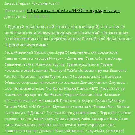
Захаров Герман Константинович
Источник:
http://unro.minjust.ru/NKOForeignAgent.aspx
данные на
24.03.2022
* Единый федеральный список организаций, в том числе
иностранных и международных организаций, признанных
в соответствии с законодательством Российской Федерации
террористическими:
Высший военный Маджлисуль Шура Объединенных сил моджахедов
Кавказа, Конгресс народов Ичкерии и Дагестана, База, Асбат аль-Ансар,
Священная война, Исламская группа, Братья-мусульмане, Партия
исламского освобождения, Лашкар-И-Тайба, Исламская группа, Движение
Талибан, Исламская партия Туркестана, Общество социальных реформ,
Общество возрождения исламского наследия, Дом двух святых, Джунд аш-
Шам, Исламский джихад, Аль-Каида, Имарат Кавказ, АБТО, Правый сектор,
Исламское государство, Джабха аль-Нусра ли-Ахль аш-Шам, Народное
ополчение имени К. Минина и Д. Пожарского, Аджр от Аллаха Субхану уа
Тагьаля SHAM, АУМ Синрике, Муджахеды джамаата Ат-Тавхида Валь-Джихад,
Чистопольский Джамаат, Рохнамо ба суи давлати исломи, Террористическое
сообщество Сеть, Катиба Таухид валь-Джихад, Хайят Тахрир аш-Шам, Ахлю
Сунна Валь Джамаа, National Socialism/White Power, Артподготовка,
Религиозная группа “Джамаат “Красный пахарь”, Колумбайн, Хатлонский