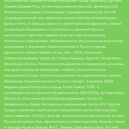
Национальная Социалистическая Инициатива города Череповца, Духовно-
Родовая Держава Русь, Русское национальное единство, Древнерусской
Инглистической церкви Православных Староверов-Инглингов, Русский
общенациональный союз, Движение против нелегальной иммиграции,
Кровь и Честь, О свободе совести и о религиозных объединениях, Омская
организация общественного политического движения Русское
национальное единство, Северное Братство, Клуб Болельщиков
Футбольного Клуба Динамо, Файзрахманисты, Мусульманская религиозная
организация п. Боровский, Община Коренного Русского народа
Щелковского района, Правый сектор, УНА - УНСО, Украинская
повстанческая армия, Тризуб им. Степана Бандеры, Братство, Белый Крест,
Misanthropic division, Религиозное объединение последователей инглиизма,
Народная Социальная Инициатива, TulaSkins, Этнополитическое
объединение Русские, Русское национальное объединение Атака, Мечеть
Мирмамеда, Община Коренного Русского народа г. Астрахани, ВОЛЯ,
Меджлис крымскотатарского народа, Рубеж Севера, ТОЙС, О
противодействии экстремистской деятельности, РЕВТАТПОД, Артподготовка,
Штольц, В честь иконы Божией Матери Державная, Сектор 16,
Независимость, Фирма, Молодежная правозащитная группа МПГ, Курсом
Правды и Единения, Каракольская инициативная группа, Автоград Крю,
Союз Славянских Сил Руси, Алля-Аят, Благотворительный пансионат Ак Умут,
Русская республика Русь, Арестантское уголовное единство, Башкорт, Нация
и свобода, Нация и свобода, W.H.С., Фалунь Дафа, Иртыш Ultras, Русский