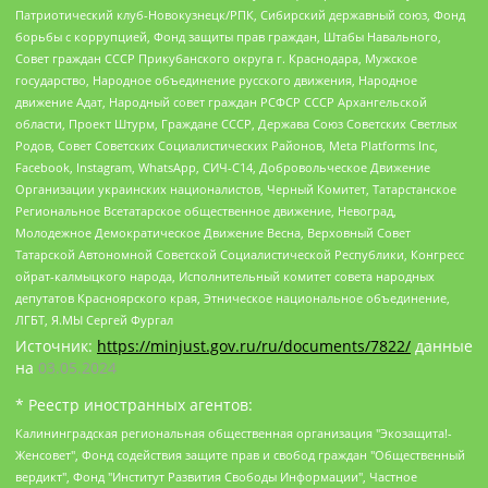
Патриотический клуб-Новокузнецк/РПК, Сибирский державный союз, Фонд
борьбы с коррупцией, Фонд защиты прав граждан, Штабы Навального,
Совет граждан СССР Прикубанского округа г. Краснодара, Мужское
государство, Народное объединение русского движения, Народное
движение Адат, Народный совет граждан РСФСР СССР Архангельской
области, Проект Штурм, Граждане СССР, Держава Союз Советских Светлых
Родов, Совет Советских Социалистических Районов, Meta Platforms Inc,
Facebook, Instagram, WhatsApp, СИЧ-С14, Добровольческое Движение
Организации украинских националистов, Черный Комитет, Татарстанское
Региональное Всетатарское общественное движение, Невоград,
Молодежное Демократическое Движение Весна, Верховный Совет
Татарской Автономной Советской Социалистической Республики, Конгресс
ойрат-калмыцкого народа, Исполнительный комитет совета народных
депутатов Красноярского края, Этническое национальное объединение,
ЛГБТ, Я.МЫ Сергей Фургал
Источник:
https://minjust.gov.ru/ru/documents/7822/
данные
на
03.05.2024
* Реестр иностранных агентов:
Калининградская региональная общественная организация "Экозащита!-Женсовет", Фонд содействия защите прав и свобод граждан "Общественный вердикт", Фонд "Институт Развития Свободы Информации", Частное учреждение "Информационное агентство МЕМО. РУ", Региональная общественная организация "Общественная комиссия по сохранению наследия академика Сахарова", Фонд поддержки свободы прессы, Санкт-Петербургская общественная правозащитная организация "Гражданский контроль", Межрегиональная общественная организация "Информационно-просветительский центр "Мемориал", Региональный Фонд "Центр Защиты Прав Средств Массовой Информации", с 05.12.2023 Фонд "Центр Защиты Прав Средств массовой информации", Региональная общественная благотворительная организация помощи беженцам и мигрантам "Гражданское содействие", Негосударственное образовательное учреждение дополнительного профессионального образования (повышение квалификации) специалистов "АКАДЕМИЯ ПО ПРАВАМ ЧЕЛОВЕКА", Свердловская региональная общественная организация "Сутяжник", Автономная некоммерческая организация "Центр независимых социологических исследований", Союз общественных объединений "Российский исследовательский центр по правам человека", Региональное общественное учреждение научно-информационный центр "МЕМОРИАЛ", Некоммерческая организация "Фонд защиты гласности", Автономная некоммерческая организация "Институт прав человека", Городская общественная организация "Екатеринбургское общество "МЕМОРИАЛ", Городская общественная организация "Рязанское историко-просветительское и правозащитное общество "Мемориал" (Рязанский Мемориал), Челябинский региональный орган общественной самодеятельности – женское общественное объединение "Женщины Евразии", Челябинский региональный орган общественной самодеятельности "Уральская правозащитная группа", Фонд содействия защите здоровья и социальной справедливости имени Андрея Рылькова, Автономная Некоммерческая Организация "Аналитический Центр Юрия Левады", Автономная некоммерческая организация социальной поддержки населения "Проект Апрель", Региональная общественная организация помощи женщинам и детям, находящимся в кризисной ситуации "Информационно-методический центр "Анна", Фонд содействия развитию массовых коммуникаций и правовому просвещению "Так-так-Так", Фонд содействия устойчивому развитию "Серебряная тайга", Свердловский региональный общественный фонд социальных проектов "Новое время", "Idel.Реалии", Кавказ.Реалии, Крым.Реалии, Телеканал Настоящее Время, Татаро-башкирская служба Радио Свобода (Azatliq Radiosi), Радио Свободная Европа/Радио Свобода (PCE/PC), "Сибирь.Реалии", "Фактограф", Благотворительный фонд помощи осужденным и их семьям, Автономная некоммерческая организация "Институт глобализации и социальных движений", Фонд "В защиту прав заключенных", Частное учреждение "Центр поддержки и содействия развитию средств массовой информации", Пензенский региональный общественный благотворительный фонд "Гражданский союз", "Север.Реалии", Некоммерческая организация Фонд "Правовая инициатива", Общество с ограниченной ответственностью "Радио Свободная Европа/Радио Свобода", Чешское информационное агентство "MEDIUM-ORIENT", Красноярская региональная общественная организация "Мы против СПИДа", Камалягин Денис Николаевич, Маркелов Сергей Евгеньевич, Пономарев Лев Александрович, Савицкая Людмила Алексеевна, Автономная некоммерческая организация "Центр по работе с проблемой насилия "НАСИЛИЮ.НЕТ", Межрегиональный профессиональный союз работников здравоохранения "Альянс врачей", Юридическое лицо, зарегистрированное в Латвийской Республике, SIA "Medusa Project" (регистрационный номер 40103797863, дата регистрации 10.06.2014), Некоммерческая организация "Фонд по борьбе с коррупцией", Автономная некоммерческая организация "Институт права и публичной политики", Баданин Роман Сергеевич, Гликин Максим Александрович, Железнова Мария Михайловна, Лукьянова Юлия Сергеевна, Маетная Елизавета Витальевна, Маняхин Петр Борисович, Чуракова Ольга Владимировна, Ярош Юлия Петровна, Юридическое лицо "The Insider SIA", зарегистрированное в Риге, Латвийская Республика (дата регистрации 26.06.2015), являющееся администратором доменного имени интернет-издания "The Insider SIA", https://theins.ru, Постернак Алексей Евгеньевич, Рубин Михаил Аркадьевич, Анин Роман Александрович, Юридическое лицо Istories fonds, зарегистрированное в Латвийской Республике (регистрационный номер 50008295751, дата регистрации 24.02.2020), Великовский Дмитрий Александрович, Долинина Ирина Николаевна, Мароховская Алеся Алексеевна, Шлейнов Роман Юрьевич, Шмагун Олеся Валентиновна, Общество с ограниченной ответственностью "Альтаир 2021", Общество с ограниченной ответственностью "Вега 2021", Общество с ограниченной ответственностью "Главный редактор 2021", Общество с ограниченной ответственностью "Ромашки монолит", Важенков Артем Валерьевич, Ивановская областная общественная организация "Центр гендерных исследований", Гурман Юрий Альбертович, Медиапроект "ОВД-Инфо", Егоров Владимир Владимирович, Жилинский Владимир Александрович, Общество с ограниченной ответственностью "ЗП", Иванова София Юрьевна, Карезина Инна Павловна, Кильтау Екатерина Викторовна, Петров Алексей Викторович, Пискунов Сергей Евгеньевич, Смирнов Сергей Сергеевич, Тихонов Михаил Сергеевич, Общество с ограниченной ответственностью "ЖУРНАЛИСТ-ИНОСТРАННЫЙ АГЕНТ", Арапова Галина Юрьевна, Вольтская Татьяна Анатольевна, Американская компания "Mason G.E.S. Anonymous Foundation" (США), являющаяся владельцем интернет-издания https://mnews.world/, Компания "Stichting Bellingcat", зарегистрированная в Нидерландах (дата регистрации 11.07.2018), Захаров Андрей Вячеславович, Клепиковская Екатерина Дмитриевна, Общество с ограниченной ответственностью "МЕМО", Перл Роман Александрович, Симонов Евгений Алексеевич, Соловьева Елена Анатольевна, Сотников Даниил Владимирович, Сурначева Елизавета Дмитриевна, Автономная некоммерческая организация по защите прав человека и информированию населения "Якутия – Наше Мнение", Общество с ограниченной ответственностью "Москоу диджитал медиа", с 26.01.2023 Общество с ограниченной ответственностью "Чайка Белые сады", Ветошкина Валерия Валерьевна, Заговора Максим Александрович, Межрегиональное общественное движение "Российская ЛГБТ - сеть", Оленичев Максим Владимирович, Павлов Иван Юрьевич, Скворцова Елена Сергеевна, Общество с ограниченной ответственностью "Как бы инагент", Кочетков Игорь Викторович, Общество с ограниченной ответственностью "Честные выборы", Еланчик Олег Александрович, Общество с ограниченной ответственностью "Нобелевский призыв", Гималова Регина Эмилевна, Григорьев Андрей Валерьевич, Григорьева Алина Александровна, Ассоциация по содействию защите прав призывников, альтернативнослужащих и военнослужащих "Правозащитная группа "Гражданин.Армия.Право", Хисамова Регина Фаритовна, Автономная некоммерческая организация по реализации социально-правовых программ "Лилит", Дальневосточное общественное движение "Маяк", Санкт-Петербургская ЛГБТ-инициативная группа "Выход", Инициативная группа ЛГБТ+ "Реверс", Алексеев Андрей Викторович, Бекбулатова Таисия Львовна, Беляев Иван Михайлович, Владыкина Елена Сергеевна, Гельман Марат Александрович, Никульшина Вероника Юрьевна, Толоконникова Надежда Андреевна, Шендерович Виктор Анатольевич, Общество с ограниченной ответственностью "Данное сообщение", Общество с ограниченной ответственностью Издательский дом "Новая глава", Айнбиндер Александра Александровна, Московский комьюнити-центр для ЛГБТ+инициатив, Благотворительный фонд развития филантропии, Deutsche Welle (Германия, Kurt-Schumacher-Strasse 3, 53113 Bonn), Борзунова Мария Михайловна, Воробьев Виктор Викторович, Голубева Анна Львовна, Константинова Алла Михайловна, Малкова Ирина Владимировна, Мурадов Мурад Абдулгалимович, Осетинская Елизавета Николаевна, Понасенков Евгений Николаевич, Ганапольский Матвей Юрьевич, Киселев Евгений Алексеевич, Борухович Ирина Григорьевна, Дремин Иван Тимофеевич, Дубровский Дмитрий Викторович, Красноярская региональная общественная организация поддержки и развития альтернативных образовательных технологий и межкультурных коммуникаций "ИНТЕРРА", Маяковская Екатерина Алексеевна, Фейгин Марк Захарович, Филимонов Андрей Викторович, Дзугкоева Регина Николаевна, Доброхотов Роман Александрович, Дудь Юрий Александрович, Елкин Сергей Владимирович, Кругликов Кирилл Игоревич, Сабунаева Мария Леонидовна, Семенов Алексей Владимирович, Шаинян Карен Багратович, Шульман Екатерина Михайловна, Асафьев Артур Валерьевич, Вахштайн Виктор Семенович, Венедиктов Алексей Алексеевич, Лушникова Екатерина Евгеньевна, Волков Леонид Михайлович, Невзоров Александр Глебович, Пархоменко Сергей Борисович, Сироткин Ярослав Николаевич, Кара-Мурза Владимир Владимирович, Баранова Наталья Владимировна, Гозман Леонид Яковлевич, Кагарлицкий Борис Юльевич, Климарев Михаил Валерьевич, Милов Владимир Станиславович, Автономная некоммерческая организация Краснодарский центр современного искусства "Типография", Моргенштерн Алишер Тагирович, Соболь Любовь Эдуардовна, Общество с ограниченной ответственностью "ЛИЗА НОРМ", Каспаров Гарри Кимович, Ходорковский Михаил Борисович, Общество с ограниченной ответственностью "Апрельские тезисы", Данилович Ирина Брониславовна, Кашин Олег Владимирович, Петров Николай Владимирович, Пивоваров Алексей Владимирович, Соколов Михаил Владимирович, Цветкова Юлия Владимировна, Чичваркин Евгений Александрович, Комитет против пыток/Команда против пыток, Общество с ограниченной ответственностью "Первый научный", Общество с ограниченной ответственностью "Вертолет и ко", Белоцерковская Вероника Борисовна, Кац Максим Евгеньевич, Лазарева Татьяна Юрьевна, Шаведдинов Руслан Табризович, Яшин Илья Валерьевич, Общество с ограниченной ответственностью "Иноагент ААВ", Алешковский Дмитрий Петрович, Альбац Евгения Марковна, Быков Дмитрий Львович, Галямина Юлия Евгеньевна, Лойко Сергей Леонидович, Мартынов Кирилл Константинович, Медведев Сергей Александрович, Крашенинников Федор Геннадиевич, Гордеева Катерина Вл