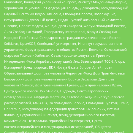
Foundation, Канадский украинский конгресс, Институт Макдональда-Лорье,
Украинская национальная федерация Канады, Декабристы, Международный
научный центр им Вудро Вильсона, Свободная пресса, Возрождение,
Всеукраинский духовный центр , Риддл, Русский антивоенный комитет в
Швеции, Проект Медуза, Фонд Андрея Сахарова, Форум свободной России,
Лига Свободных Наций, Transparеncy International, Форум Свободных
Народов ПостРоссии, Солидарность с гражданским движением в России –
Solidarus, КрымSOS, Свободный университет, Институт государственного
управления, Форум гражданского общества Россия, Беллона, Союз жителей
островов Тисима и Хабомаи, Съезд народных депутатов, Гринпис
Интернешнл, Фонд борьбы с коррупцией Инк, Завет церквей TCCN, Агора,
Всемирный фонд природы, BDR Novaja Gazeta-Europe, Алтай проект,
Образовательный дом прав человека Чернигов, Фонд Дом Прав Человека,
Белорусский дом прав человека имени Бориса Звозскова, Дом прав
человека Тбилиси, Дом прав человека Ереван, Дом прав человека Крым,
Центр дикого лосося, TVR Studios, ТВ Дождь, Центр европейских
исследований им Вилфрида Мартенса, Сетевое объединение журналистов
расследователей, АЛЛАТРА, За свободную Россию, Свободная Бурятия, Uralic,
UnKremlin, Международная федерация транспортных рабочих, ИстЧам
Финланд, Гудзоновский институт, Фонд Демократического Развития,
Комитет-2024, Центрально-Европейский университет, Центр
восточноевропейских и международных исследований, Общество
Сторожевой башни, Библии и трактатов Свидетелей Иеговы, Гражданский