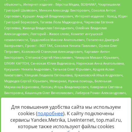
Для повышения удобства сайта мы используем
cookies (
подробнее
). К сайту подключены
Источник:
https://minjust.gov.ru/uploaded/files/reestr-
сервисы Yandex.Metrika, LiveInternet, top.mail.ru,
inostrannyih-agentov-22-03-2024.pdf
данные на
22.03.2024
которые также используют файлы cookies