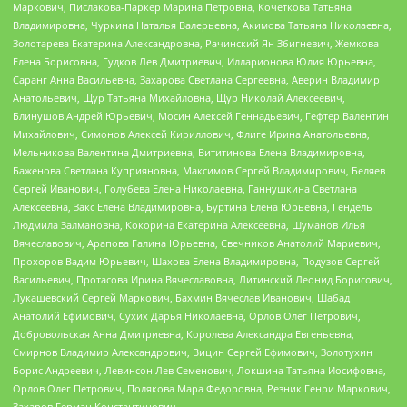
Маркович, Пислакова-Паркер Марина Петровна, Кочеткова Татьяна
Владимировна, Чуркина Наталья Валерьевна, Акимова Татьяна Николаевна,
Золотарева Екатерина Александровна, Рачинский Ян Збигневич, Жемкова
Елена Борисовна, Гудков Лев Дмитриевич, Илларионова Юлия Юрьевна,
Саранг Анна Васильевна, Захарова Светлана Сергеевна, Аверин Владимир
Анатольевич, Щур Татьяна Михайловна, Щур Николай Алексеевич,
Блинушов Андрей Юрьевич, Мосин Алексей Геннадьевич, Гефтер Валентин
Михайлович, Симонов Алексей Кириллович, Флиге Ирина Анатольевна,
Мельникова Валентина Дмитриевна, Вититинова Елена Владимировна,
Баженова Светлана Куприяновна, Максимов Сергей Владимирович, Беляев
Сергей Иванович, Голубева Елена Николаевна, Ганнушкина Светлана
Алексеевна, Закс Елена Владимировна, Буртина Елена Юрьевна, Гендель
Людмила Залмановна, Кокорина Екатерина Алексеевна, Шуманов Илья
Вячеславович, Арапова Галина Юрьевна, Свечников Анатолий Мариевич,
Прохоров Вадим Юрьевич, Шахова Елена Владимировна, Подузов Сергей
Васильевич, Протасова Ирина Вячеславовна, Литинский Леонид Борисович,
Лукашевский Сергей Маркович, Бахмин Вячеслав Иванович, Шабад
Анатолий Ефимович, Сухих Дарья Николаевна, Орлов Олег Петрович,
Добровольская Анна Дмитриевна, Королева Александра Евгеньевна,
Смирнов Владимир Александрович, Вицин Сергей Ефимович, Золотухин
Борис Андреевич, Левинсон Лев Семенович, Локшина Татьяна Иосифовна,
Орлов Олег Петрович, Полякова Мара Федоровна, Резник Генри Маркович,
Захаров Герман Константинович