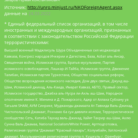
Источник:
http://unro.minjust.ru/NKOForeignAgent.aspx
данные на
24.03.2022
* Единый федеральный список организаций, в том числе
иностранных и международных организаций, признанных
в соответствии с законодательством Российской Федерации
террористическими:
Высший военный Маджлисуль Шура Объединенных сил моджахедов
Кавказа, Конгресс народов Ичкерии и Дагестана, База, Асбат аль-Ансар,
Священная война, Исламская группа, Братья-мусульмане, Партия
исламского освобождения, Лашкар-И-Тайба, Исламская группа, Движение
Талибан, Исламская партия Туркестана, Общество социальных реформ,
Общество возрождения исламского наследия, Дом двух святых, Джунд аш-
Шам, Исламский джихад, Аль-Каида, Имарат Кавказ, АБТО, Правый сектор,
Исламское государство, Джабха аль-Нусра ли-Ахль аш-Шам, Народное
ополчение имени К. Минина и Д. Пожарского, Аджр от Аллаха Субхану уа
Тагьаля SHAM, АУМ Синрике, Муджахеды джамаата Ат-Тавхида Валь-Джихад,
Чистопольский Джамаат, Рохнамо ба суи давлати исломи, Террористическое
сообщество Сеть, Катиба Таухид валь-Джихад, Хайят Тахрир аш-Шам, Ахлю
Сунна Валь Джамаа, National Socialism/White Power, Артподготовка,
Религиозная группа “Джамаат “Красный пахарь”, Колумбайн, Хатлонский
джамаат, Мусульманская религиозная группа п. Кушкуль г. Оренбург,