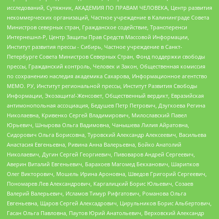
исследований, Сутяжник, АКАДЕМИЯ ПО ПРАВАМ ЧЕЛОВЕКА, Центр развития
некоммерческих организаций, Частное учреждение в Калининграде Совета
Министров северных стран, Гражданское содействие, Трансперенси
Интернешнл-Р, Центр Защиты Прав Средств Массовой Информации,
Институт развития прессы - Сибирь, Частное учреждение в Санкт-
Петербурге Совета Министров Северных Стран, Фонд поддержки свободы
прессы, Гражданский контроль, Человек и Закон, Общественная комиссия
по сохранению наследия академика Сахарова, Информационное агентство
МЕМО. РУ, Институт региональной прессы, Институт Развития Свободы
Информации, Экозащита!-Женсовет, Общественный вердикт, Евразийская
антимонопольная ассоциация, Бедушев Петр Петрович, Дзугкоева Регина
Николаевна, Кривенко Сергей Владимирович, Милославский Павел
Юрьевич, Шнырова Ольга Вадимовна, Чанышева Лилия Айратовна,
Сидорович Ольга Борисовна, Туровский Александр Алексеевич, Васильева
Анастасия Евгеньевна, Ривина Анна Валерьевна, Бойко Анатолий
Николаевич, Дугин Сергей Георгиевич, Пивоваров Андрей Сергеевич,
Аверин Виталий Евгеньевич, Барахоев Магомед Бекханович, Шарипков
Олег Викторович, Мошель Ирина Ароновна, Шведов Григорий Сергеевич,
Пономарев Лев Александрович, Каргалицкий Борис Юльевич, Созаев
Валерий Валерьевич, Исламов Тимур Рифгатович, Романова Ольга
Евгеньевна, Щаров Сергей Алексадрович, Цирульников Борис Альбертович,
Гасан Ольга Павловна, Паутов Юрий Анатольевич, Верховский Александр