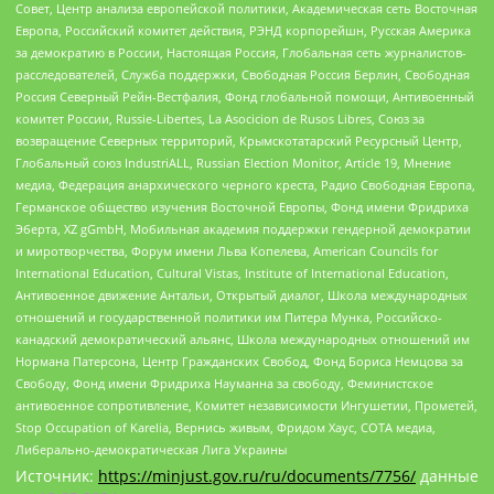
Совет, Центр анализа европейской политики, Академическая сеть Восточная
Европа, Российский комитет действия, РЭНД корпорейшн, Русская Америка
за демократию в России, Настоящая Россия, Глобальная сеть журналистов-
расследователей, Служба поддержки, Свободная Россия Берлин, Свободная
Россия Северный Рейн-Вестфалия, Фонд глобальной помощи, Антивоенный
комитет России, Russie-Libertes, La Asocicion de Rusos Libres, Союз за
возвращение Северных территорий, Крымскотатарский Ресурсный Центр,
Глобальный союз IndustriALL, Russian Election Monitor, Article 19, Мнение
медиа, Федерация анархического черного креста, Радио Свободная Европа,
Германское общество изучения Восточной Европы, Фонд имени Фридриха
Эберта, XZ gGmbH, Мобильная академия поддержки гендерной демократии
и миротворчества, Форум имени Льва Копелева, American Councils for
International Education, Cultural Vistas, Institute of International Education,
Антивоенное движение Антальи, Открытый диалог, Школа международных
отношений и государственной политики им Питера Мунка, Российско-
канадский демократический альянс, Школа международных отношений им
Нормана Патерсона, Центр Гражданских Свобод, Фонд Бориса Немцова за
Свободу, Фонд имени Фридриха Науманна за свободу, Феминистское
антивоенное сопротивление, Комитет независимости Ингушетии, Прометей,
Stop Occupation of Karelia, Вернись живым, Фридом Хаус, СОТА медиа,
Либерально-демократическая Лига Украины
Источник:
https://minjust.gov.ru/ru/documents/7756/
данные