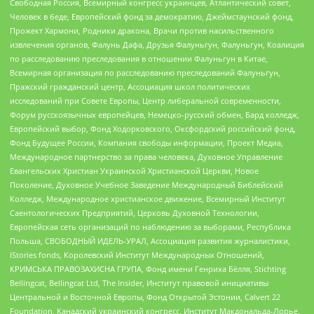
Свободная Россия, Всемирный конгресс украинцев, Атлантический совет,
Человек в беде, Европейский фонд за демократию, Джеймстаунский фонд,
Прожект Хармони, Родники дракона, Врачи против насильственного
извлечения органов, Фалунь Дафа, Друзья Фалуньгун, Фалуньгун, Коалиция
по расследованию преследования в отношении Фалуньгун в Китае,
Всемирная организация по расследованию преследований Фалуньгун,
Пражский гражданский центр, Ассоциация школ политических
исследований при Совете Европы, Центр либеральной современности,
Форум русскоязычных европейцев, Немецко-русский обмен, Бард колледж,
Европейский выбор, Фонд Ходорковского, Оксфордский российский фонд,
Фонд Будущее России, Компания свободы информации, Проект Медиа,
Международное партнерство за права человека, Духовное Управление
Евангельских Христиан Украинской Христианской Церкви, Новое
Поколение, Духовное Учебное Заведение Международный Библейский
Колледж, Международное христианское движение, Всемирный Институт
Саентологических Предприятий, Церковь Духовной Технологии,
Европейская сеть организаций по наблюдению за выборами, Республика
Польша, СВОБОДНЫЙ ИДЕЛЬ-УРАЛ, Ассоциация развития журналистики,
IStories fonds, Королевский Институт Международных Отношений,
КРИМСЬКА ПРАВОЗАХИСНА ГРУПА, Фонд имени Генриха Бёлля, Stichting
Bellingcat, Bellingcat Ltd, The Insider, Институт правовой инициативы
Центральной и Восточной Европы, Фонд Открытой Эстонии, Calvert 22
Foundation, Канадский украинский конгресс, Институт Макдональда-Лорье,