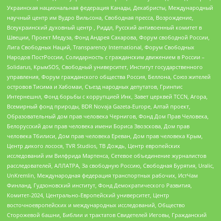
Украинская национальная федерация Канады, Декабристы, Международный
научный центр им Вудро Вильсона, Свободная пресса, Возрождение,
Всеукраинский духовный центр , Риддл, Русский антивоенный комитет в
Швеции, Проект Медуза, Фонд Андрея Сахарова, Форум свободной России,
Лига Свободных Наций, Transparеncy International, Форум Свободных
Народов ПостРоссии, Солидарность с гражданским движением в России –
Solidarus, КрымSOS, Свободный университет, Институт государственного
управления, Форум гражданского общества Россия, Беллона, Союз жителей
островов Тисима и Хабомаи, Съезд народных депутатов, Гринпис
Интернешнл, Фонд борьбы с коррупцией Инк, Завет церквей TCCN, Агора,
Всемирный фонд природы, BDR Novaja Gazeta-Europe, Алтай проект,
Образовательный дом прав человека Чернигов, Фонд Дом Прав Человека,
Белорусский дом прав человека имени Бориса Звозскова, Дом прав
человека Тбилиси, Дом прав человека Ереван, Дом прав человека Крым,
Центр дикого лосося, TVR Studios, ТВ Дождь, Центр европейских
исследований им Вилфрида Мартенса, Сетевое объединение журналистов
расследователей, АЛЛАТРА, За свободную Россию, Свободная Бурятия, Uralic,
UnKremlin, Международная федерация транспортных рабочих, ИстЧам
Финланд, Гудзоновский институт, Фонд Демократического Развития,
Комитет-2024, Центрально-Европейский университет, Центр
восточноевропейских и международных исследований, Общество
Сторожевой башни, Библии и трактатов Свидетелей Иеговы, Гражданский