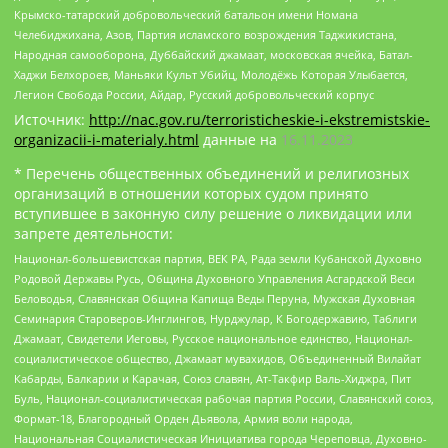
Крымско-татарский добровольческий батальон имени Номана
Челебиджихана, Азов, Партия исламского возрождения Таджикистана,
Народная самооборона, Дуббайский джамаат, московская ячейка, Батал-
Хаджи Белхороев, Маньяки Культ Убийц, Молодёжь Которая Улыбается,
Легион Свобода России, Айдар, Русский добровольческий корпус
Источник:
http://nac.gov.ru/terroristicheskie-i-ekstremistskie-
organizacii-i-materialy.html
данные на
16.11.2023
* Перечень общественных объединений и религиозных
организаций в отношении которых судом принято
вступившее в законную силу решение о ликвидации или
запрете деятельности:
Национал-большевистская партия, ВЕК РА, Рада земли Кубанской Духовно
Родовой Державы Русь, Община Духовного Управления Асгардской Веси
Беловодья, Славянская Община Капища Веды Перуна, Мужская Духовная
Семинария Староверов-Инглингов, Нурджулар, К Богодержавию, Таблиги
Джамаат, Свидетели Иеговы, Русское национальное единство, Национал-
социалистическое общество, Джамаат мувахидов, Объединенный Вилайат
Кабарды, Балкарии и Карачая, Союз славян, Ат-Такфир Валь-Хиджра, Пит
Буль, Национал-социалистическая рабочая партия России, Славянский союз,
Формат-18, Благородный Орден Дьявола, Армия воли народа,
Национальная Социалистическая Инициатива города Череповца, Духовно-