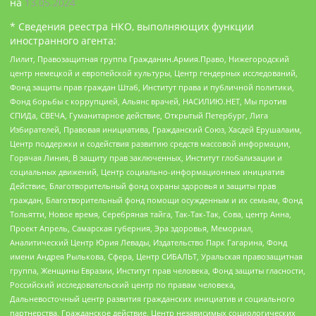
на
13.05.2024
* Сведения реестра НКО, выполняющих функции
иностранного агента:
Лилит, Правозащитная группа Гражданин.Армия.Право, Нижегородский
центр немецкой и европейской культуры, Центр гендерных исследований,
Фонд защиты прав граждан Штаб, Институт права и публичной политики,
Фонд борьбы с коррупцией, Альянс врачей, НАСИЛИЮ.НЕТ, Мы против
СПИДа, СВЕЧА, Гуманитарное действие, Открытый Петербург, Лига
Избирателей, Правовая инициатива, Гражданский Союз, Хасдей Ерушалаим,
Центр поддержки и содействия развитию средств массовой информации,
Горячая Линия, В защиту прав заключенных, Институт глобализации и
социальных движений, Центр социально-информационных инициатив
Действие, Благотворительный фонд охраны здоровья и защиты прав
граждан, Благотворительный фонд помощи осужденным и их семьям, Фонд
Тольятти, Новое время, Серебряная тайга, Так-Так-Так, Сова, центр Анна,
Проект Апрель, Самарская губерния, Эра здоровья, Мемориал,
Аналитический Центр Юрия Левады, Издательство Парк Гагарина, Фонд
имени Андрея Рылькова, Сфера, Центр СИБАЛЬТ, Уральская правозащитная
группа, Женщины Евразии, Институт прав человека, Фонд защиты гласности,
Российский исследовательский центр по правам человека,
Дальневосточный центр развития гражданских инициатив и социального
партнерства, Гражданское действие, Центр независимых социологических