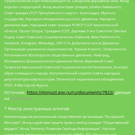
Патриотический клуб-Новокузнецк/РПК, Сибирский державный союз, Фонд
борьбы с коррупцией, Фонд защиты прав граждан, Штабы Навального,
Совет граждан СССР Прикубанского округа г. Краснодара, Мужское
государство, Народное объединение русского движения, Народное
движение Адат, Народный совет граждан РСФСР СССР Архангельской
области, Проект Штурм, Граждане СССР, Держава Союз Советских Светлых
Родов, Совет Советских Социалистических Районов, Meta Platforms Inc,
Facebook, Instagram, WhatsApp, СИЧ-С14, Добровольческое Движение
Организации украинских националистов, Черный Комитет, Татарстанское
Региональное Всетатарское общественное движение, Невоград,
Молодежное Демократическое Движение Весна, Верховный Совет
Татарской Автономной Советской Социалистической Республики, Конгресс
ойрат-калмыцкого народа, Исполнительный комитет совета народных
депутатов Красноярского края, Этническое национальное объединение,
ЛГБТ, Я.МЫ Сергей Фургал
Источник:
https://minjust.gov.ru/ru/documents/7822/
данные
на
03.05.2024
* Реестр иностранных агентов:
Калининградская региональная общественная организация "Экозащита!-Женсовет", Фонд содействия защите прав и свобод граждан "Общественный вердикт", Фонд "Институт Развития Свободы Информации", Частное учреждение "Информационное агентство МЕМО. РУ", Региональная общественная организация "Общественная комиссия по сохранению наследия академика Сахарова", Фонд поддержки свободы прессы, Санкт-Петербургская общественная правозащитная организация "Гражданский контроль", Межрегиональная общественная организация "Информационно-просветительский центр "Мемориал", Региональный Фонд "Центр Защиты Прав Средств Массовой Информации", с 05.12.2023 Фонд "Центр Защиты Прав Средств массовой информации", Региональная общественная благотворительная организация помощи беженцам и мигрантам "Гражданское содействие", Негосударственное образовательное учреждение дополнительного профессионального образования (повышение квалификации) специалистов "АКАДЕМИЯ ПО ПРАВАМ ЧЕЛОВЕКА", Свердловская региональная общественная организация "Сутяжник", Автономная некоммерческая организация "Центр независимых социологических исследований", Союз общественных объединений "Российский исследовательский центр по правам человека", Региональное общественное учреждение научно-информационный центр "МЕМОРИАЛ", Некоммерческая организация "Фонд защиты гласности", Автономная некоммерческая организация "Институт прав человека", Городская общественная организация "Екатеринбургское общество "МЕМОРИАЛ", Городская общественная организация "Рязанское историко-просветительское и правозащитное общество "Мемориал" (Рязанский Мемориал), Челябинский региональный орган общественной самодеятельности – женское общественное объединение "Женщины Евразии", Челябинский региональный орган общественной самодеятельности "Уральская правозащитная группа", Фонд содействия защите здоровья и социальной справедливости имени Андрея Рылькова, Автономная Некоммерческая Организация "Аналитический Центр Юрия Левады", Автономная некоммерческая организация социальной поддержки населения "Проект Апрель", Региональная общественная организация помощи женщинам и детям, находящимся в кризисной ситуации "Информационно-методический центр "Анна", Фонд содействия развитию массовых коммуникаций и правовому просвещению "Так-так-Так", Фонд содействия устойчивому развитию "Серебряная тайга", Свердловский региональный общественный фонд социальных проектов "Новое время", "Idel.Реалии", Кавказ.Реалии, Крым.Реалии, Телеканал Настоящее Время, Татаро-башкирская служба Радио Свобода (Azatliq Radiosi), Радио Свободная Европа/Радио Свобода (PCE/PC), "Сибирь.Реалии", "Фактограф", Благотворительный фонд помощи осужденным и их семьям, Автономная некоммерческая организация "Институт глобализации и социальных движений", Фонд "В защиту прав заключенных", Частное учреждение "Центр поддержки и содействия развитию средств массовой информации", Пензенский региональный общественный благотворительный фонд "Гражданский союз", "Север.Реалии", Некоммерческая организация Фонд "Правовая инициатива", Общество с ограниченной ответственностью "Радио Свободная Европа/Радио Свобода", Чешское информационное агентство "MEDIUM-ORIENT", Красноярская региональная общественная организация "Мы против СПИДа", Камалягин Денис Николаевич, Маркелов Сергей Евгеньевич, Пономарев Лев Александрович, Савицкая Людмила Алексеевна, Автономная некоммерческая организация "Центр по работе с проблемой насилия "НАСИЛИЮ.НЕТ", Межрегиональный профессиональный союз работников здравоохранения "Альянс врачей", Юридическое лицо, зарегистрированное в Латвийской Республике, SIA "Medusa Project" (регистрационный номер 40103797863, дата регистрации 10.06.2014), Некоммерческая организация "Фонд по борьбе с коррупцией", Автономная некоммерческая организация "Институт права и публичной политики", Баданин Роман Сергеевич, Гликин Максим Александрович, Железнова Мария Михайловна, Лукьянова Юлия Сергеевна, Маетная Елизавета Витальевна, Маняхин Петр Борисович, Чуракова Ольга Владимировна, Ярош Юлия Петровна, Юридическое лицо "The Insider SIA", зарегистрированное в Риге, Латвийская Республика (дата регистрации 26.06.2015), являющееся администратором доменного имени интернет-издания "The Insider SIA", https://theins.ru, Постернак Алексей Евгеньевич, Рубин Михаил Аркадьевич, Анин Роман Александрович, Юридическое лицо Istories fonds, зарегистрированное в Латвийской Республике (регистрационный номер 50008295751, дата регистрации 24.02.2020), Великовский Дмитрий Александрович, Долинина Ирина Николаевна, Мароховская Алеся Алексеевна, Шлейнов Роман Юрьевич, Шмагун Олеся Валентиновна, Общество с ограниченной ответственностью "Альтаир 2021", Общество с ограниченной ответственностью "Вега 2021", Общество с ограниченной ответственностью "Главный редактор 2021", Общество с ограниченной ответственностью "Ромашки монолит", Важенков Артем Валерьевич, Ивановская областная общественная организация "Центр гендерных исследований", Гурман Юрий Альбертович, Медиапроект "ОВД-Инфо", Егоров Владимир Владимирович, Жилинский Владимир Александрович, Общество с ограниченной ответственностью "ЗП", Иванова София Юрьевна, Карезина Инна Павловна, Кильтау Екатерина Викторовна, Петров Алексей Викторович, Пискунов Сергей Евгеньевич, Смирнов Сергей Сергеевич, Тихонов Михаил Сергеевич, Общество с ограниченной ответственностью "ЖУРНАЛИСТ-ИНОСТРАННЫЙ АГЕНТ", Арапова Галина Юрьевна, Вольтская Татьяна Анатольевна, Американская компания "Mason G.E.S. Anonymous Foundation" (США), являющаяся владельцем интернет-издания https://mnews.world/, Компания "Stichting Bellingcat", зарегистрированная в Нидерландах (дата регистрации 11.07.2018), Захаров Андрей Вячеславович, Клепиковская Екатерина Дмитриевна, Общество с ограниченной ответственностью "МЕМО", Перл Роман Александрович, Симонов Евгений Алексеевич, Соловьева Елена Анатольевна, Сотников Даниил Владимирович, Сурначева Елизавета Дмитриевна, Автономная некоммерческая организация по защите прав человека и информированию населения "Якутия – Наше Мнение", Общество с ограниченной ответственностью "Москоу диджитал медиа", с 26.01.2023 Общество с ограниченной ответственностью "Чайка Белые сады", Ветошкина Валерия Валерьевна, Заговора Максим Александрович, Межрегиональное общественное движение "Российская ЛГБТ - сеть", Оленичев Максим Владимирович, Павлов Иван Юрьевич, Скворцова Елена Сергеевна, Общество с ограниченной ответственностью "Как бы инагент", Кочетков Игорь Викторович, Общество с ограниченной ответственностью "Честные выборы", Еланчик Олег Александрович, Общество с ограниченной ответственностью "Нобелевский призыв", Гималова Регина Эмилевна, Григорьев Андрей Валерьевич, Григорьева Алина Александровна, Ассоциация по содействию защите прав призывников, альтернативнослужащих и военнослужащих "Правозащитная группа "Гражданин.Армия.Право", Хисамова Регина Фаритовна, Автономная некоммерческая организация по реализации социально-правовых программ "Лилит", Дальневосточное общественное движение "Маяк", Санкт-Петербургская ЛГБТ-инициативная группа "Выход", Инициативная группа ЛГБТ+ "Реверс", Алексеев Андрей Викторович, Бекбулатова Таисия Львовна, Беляев Иван Михайлович, Владыкина Елена Сергеевна, Гельман Марат Александрович, Никульшина Вероника Юрьевна, Толоконникова Надежда Андреевна, Шендерович Виктор Анатольевич, Общество с ограниченной ответственностью "Данное сообщение", Общество с ограниченной ответственностью Издательский дом "Новая глава", Айнбиндер Александра Александровна, Московский комьюнити-центр для ЛГБТ+инициатив, Благотворительный фонд развития филантропии, Deutsche Welle (Германия, Kurt-Schumacher-Strasse 3, 53113 Bonn), Борзунова Мария Михайловна, Воробьев Виктор Викторович, Голубева Анна Львовна, Константинова Алла Михайловна, Малкова Ирина Владимировна, Мурадов Мурад Абдулгалимович, Осетинская Елизавета Николаевна, Понасенков Евгений Николаевич, Ганапольский Матвей Юрьевич, Киселев Евгений Алексеевич, Борухович Ирина Григорьевна, Дремин Иван Тимофеевич, Дубровский Дмитрий Викторович, Красноярская региональная общественная организация поддержки и развития альтернативных образовательных технологий и межкультурных коммуникаций "ИНТЕРРА", Маяковская Екатерина Алексеевна, Фейгин Марк Захарович, Филимонов Андрей Викторович, Дзугкоева Регина Николаевна, Доброхотов Роман Александрович, Дудь Юрий Александрович, Елкин Сергей Владимирович, Кругликов Кирилл Игоревич, Сабунаева Мария Леонидовна, Семенов Алексей Владимирович, Шаинян Карен Багратович, Шульман Екатерина Михайловна, Асафьев Артур Валерьевич, Вахштайн Виктор Семенович, Венедиктов Алексей Алексеевич, Лушникова Екатерина Евгеньевна, Волков Леонид Михайлович, Невзоров Александр Глебович, Пархоменко Сергей Борисович, Сироткин Ярослав Николаевич, Кара-Мурза Владимир Владимирович, Баранова Наталья Владимировна, Гозман Леонид Яковлевич, Кагарлицкий Борис Юльевич, Климарев Михаил Валерьевич, Милов Владимир Станиславович, Автономная некоммерческая организация Краснодарский центр современного искусства "Типография", Моргенштерн Алишер Тагирович, Соболь Любовь Эдуардовна, Общество с ограниченной ответственностью "ЛИЗА НОРМ", Каспаров Гарри Кимович, Ходорковский Михаил Борисович, Общество с ограниченной ответственностью "Апрельские тезисы", Данилович Ирина Брониславовна, Кашин Олег Владимирович, Петров Николай Владимирович, Пивоваров Алексей Владимирович, Соколов Михаил Владимирович, Цветкова Юлия Владимировна, Чичваркин Евгений Александрович, Комитет против пыток/Команда против пыток, Общество с ограниченной ответственностью "Первый научный", Общество с ограниченной ответственностью "Вертолет и ко", Белоцерковская Вероника Борисовна, Кац Максим Евгеньевич, Лазарева Татьяна Юрьевна, Шаведдинов Руслан Табризович, Яшин Илья Валерьевич, Общество с ограниченной ответственностью "Иноагент ААВ", Алешковский Дмитрий Петрович, Альбац Евгения Марковна, Быков Дмитрий Львович, Галямина Юлия Евгеньевна, Лойко Сергей Леонидович, Мартынов Кирилл Константинович, Медведев Сергей Александрович, Крашенинников Федор Геннадиевич, Гордеева Катерина Вл