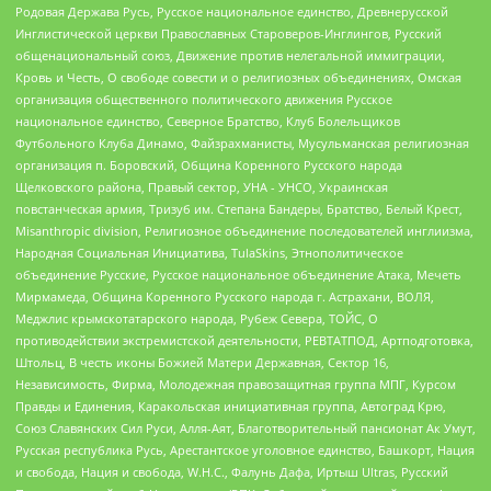
Родовая Держава Русь, Русское национальное единство, Древнерусской
Инглистической церкви Православных Староверов-Инглингов, Русский
общенациональный союз, Движение против нелегальной иммиграции,
Кровь и Честь, О свободе совести и о религиозных объединениях, Омская
организация общественного политического движения Русское
национальное единство, Северное Братство, Клуб Болельщиков
Футбольного Клуба Динамо, Файзрахманисты, Мусульманская религиозная
организация п. Боровский, Община Коренного Русского народа
Щелковского района, Правый сектор, УНА - УНСО, Украинская
повстанческая армия, Тризуб им. Степана Бандеры, Братство, Белый Крест,
Misanthropic division, Религиозное объединение последователей инглиизма,
Народная Социальная Инициатива, TulaSkins, Этнополитическое
объединение Русские, Русское национальное объединение Атака, Мечеть
Мирмамеда, Община Коренного Русского народа г. Астрахани, ВОЛЯ,
Меджлис крымскотатарского народа, Рубеж Севера, ТОЙС, О
противодействии экстремистской деятельности, РЕВТАТПОД, Артподготовка,
Штольц, В честь иконы Божией Матери Державная, Сектор 16,
Независимость, Фирма, Молодежная правозащитная группа МПГ, Курсом
Правды и Единения, Каракольская инициативная группа, Автоград Крю,
Союз Славянских Сил Руси, Алля-Аят, Благотворительный пансионат Ак Умут,
Русская республика Русь, Арестантское уголовное единство, Башкорт, Нация
и свобода, Нация и свобода, W.H.С., Фалунь Дафа, Иртыш Ultras, Русский