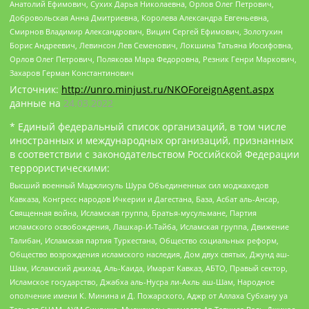
Анатолий Ефимович, Сухих Дарья Николаевна, Орлов Олег Петрович,
Добровольская Анна Дмитриевна, Королева Александра Евгеньевна,
Смирнов Владимир Александрович, Вицин Сергей Ефимович, Золотухин
Борис Андреевич, Левинсон Лев Семенович, Локшина Татьяна Иосифовна,
Орлов Олег Петрович, Полякова Мара Федоровна, Резник Генри Маркович,
Захаров Герман Константинович
Источник:
http://unro.minjust.ru/NKOForeignAgent.aspx
данные на
24.03.2022
* Единый федеральный список организаций, в том числе
иностранных и международных организаций, признанных
в соответствии с законодательством Российской Федерации
террористическими:
Высший военный Маджлисуль Шура Объединенных сил моджахедов
Кавказа, Конгресс народов Ичкерии и Дагестана, База, Асбат аль-Ансар,
Священная война, Исламская группа, Братья-мусульмане, Партия
исламского освобождения, Лашкар-И-Тайба, Исламская группа, Движение
Талибан, Исламская партия Туркестана, Общество социальных реформ,
Общество возрождения исламского наследия, Дом двух святых, Джунд аш-
Шам, Исламский джихад, Аль-Каида, Имарат Кавказ, АБТО, Правый сектор,
Исламское государство, Джабха аль-Нусра ли-Ахль аш-Шам, Народное
ополчение имени К. Минина и Д. Пожарского, Аджр от Аллаха Субхану уа