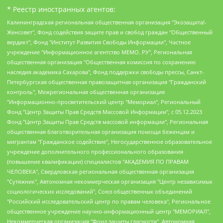
* Реестр иностранных агентов:
Калининградская региональная общественная организация "Экозащита!-Женсовет", Фонд содействия защите прав и свобод граждан "Общественный вердикт", Фонд "Институт Развития Свободы Информации", Частное учреждение "Информационное агентство МЕМО. РУ", Региональная общественная организация "Общественная комиссия по сохранению наследия академика Сахарова", Фонд поддержки свободы прессы, Санкт-Петербургская общественная правозащитная организация "Гражданский контроль", Межрегиональная общественная организация "Информационно-просветительский центр "Мемориал", Региональный Фонд "Центр Защиты Прав Средств Массовой Информации", с 05.12.2023 Фонд "Центр Защиты Прав Средств массовой информации", Региональная общественная благотворительная организация помощи беженцам и мигрантам "Гражданское содействие", Негосударственное образовательное учреждение дополнительного профессионального образования (повышение квалификации) специалистов "АКАДЕМИЯ ПО ПРАВАМ ЧЕЛОВЕКА", Свердловская региональная общественная организация "Сутяжник", Автономная некоммерческая организация "Центр независимых социологических исследований", Союз общественных объединений "Российский исследовательский центр по правам человека", Региональное общественное учреждение научно-информационный центр "МЕМОРИАЛ", Некоммерческая организация "Фонд защиты гласности", Автономная некоммерческая организация "Институт прав человека", Городская общественная организация "Екатеринбургское общество "МЕМОРИАЛ", Городская общественная организация "Рязанское историко-просветительское и правозащитное общество "Мемориал" (Рязанский Мемориал), Челябинский региональный орган общественной самодеятельности – женское общественное объединение "Женщины Евразии", Челябинский региональный орган общественной самодеятельности "Уральская правозащитная группа", Фонд содействия защите здоровья и социальной справедливости имени Андрея Рылькова, Автономная Некоммерческая Организация "Аналитический Центр Юрия Левады", Автономная некоммерческая организация социальной поддержки населения "Проект Апрель", Региональная общественная организация помощи женщинам и детям, находящимся в кризисной ситуации "Информационно-методический центр "Анна", Фонд содействия развитию массовых коммуникаций и правовому просвещению "Так-так-Так", Фонд содействия устойчивому развитию "Серебряная тайга", Свердловский региональный общественный фонд социальных проектов "Новое время", "Idel.Реалии", Кавказ.Реалии, Крым.Реалии, Телеканал Настоящее Время, Татаро-башкирская служба Радио Свобода (Azatliq Radiosi), Радио Свободная Европа/Радио Свобода (PCE/PC), "Сибирь.Реалии", "Фактограф", Благотворительный фонд помощи осужденным и их семьям, Автономная некоммерческая организация "Институт глобализации и социальных движений", Фонд "В защиту прав заключенных", Частное учреждение "Центр поддержки и содействия развитию средств массовой информации", Пензенский региональный общественный благотворительный фонд "Гражданский союз", "Север.Реалии", Некоммерческая организация Фонд "Правовая инициатива", Общество с ограниченной ответственностью "Радио Свободная Европа/Радио Свобода", Чешское информационное агентство "MEDIUM-ORIENT", Красноярская региональная общественная организация "Мы против СПИДа", Камалягин Денис Николаевич, Маркелов Сергей Евгеньевич, Пономарев Лев Александрович, Савицкая Людмила Алексеевна, Автономная некоммерческая организация "Центр по работе с проблемой насилия "НАСИЛИЮ.НЕТ", Межрегиональный профессиональный союз работников здравоохранения "Альянс врачей", Юридическое лицо, зарегистрированное в Латвийской Республике, SIA "Medusa Project" (регистрационный номер 40103797863, дата регистрации 10.06.2014), Некоммерческая организация "Фонд по борьбе с коррупцией", Автономная некоммерческая организация "Институт права и публичной политики", Баданин Роман Сергеевич, Гликин Максим Александрович, Железнова Мария Михайловна, Лукьянова Юлия Сергеевна, Маетная Елизавета Витальевна, Маняхин Петр Борисович, Чуракова Ольга Владимировна, Ярош Юлия Петровна, Юридическое лицо "The Insider SIA", зарегистрированное в Риге, Латвийская Республика (дата регистрации 26.06.2015), являющееся администратором доменного имени интернет-издания "The Insider SIA", https://theins.ru, Постернак Алексей Евгеньевич, Рубин Михаил Аркадьевич, Анин Роман Александрович, Юридическое лицо Istories fonds, зарегистрированное в Латвийской Республике (регистрационный номер 50008295751, дата регистрации 24.02.2020), Великовский Дмитрий Александрович, Долинина Ирина Николаевна, Мароховская Алеся Алексеевна, Шлейнов Роман Юрьевич, Шмагун Олеся Валентиновна, Общество с ограниченной ответственностью "Альтаир 2021", Общество с ограниченной ответственностью "Вега 2021", Общество с ограниченной ответственностью "Главный редактор 2021", Общество с ограниченной ответственностью "Ромашки монолит", Важенков Артем Валерьевич, Ивановская областная общественная организация "Центр гендерных исследований", Гурман Юрий Альбертович, Медиапроект "ОВД-Инфо", Егоров Владимир Владимирович, Жилинский Владимир Александрович, Общество с ограниченной ответственностью "ЗП", Иванова София Юрьевна, Карезина Инна Павловна, Кильтау Екатерина Викторовна, Петров Алексей Викторович, Пискунов Сергей Евгеньевич, Смирнов Сергей Сергеевич, Тихонов Михаил Сергеевич, Общество с ограниченной ответственностью "ЖУРНАЛИСТ-ИНОСТРАННЫЙ АГЕНТ", Арапова Галина Юрьевна, Вольтская Татьяна Анатольевна, Американская компания "Mason G.E.S. Anonymous Foundation" (США), являющаяся владельцем интернет-издания https://mnews.world/, Компания "Stichting Bellingcat", зарегистрированная в Нидерландах (дата регистрации 11.07.2018), Захаров Андрей Вячеславович, Клепиковская Екатерина Дмитриевна, Общество с ограниченной ответственностью "МЕМО", Перл Роман Александрович, Симонов Евгений Алексеевич, Соловьева Елена Анатольевна, Сотников Даниил Владимирович, Сурначева Елизавета Дмитриевна, Автономная некоммерческая организация по защите прав человека и информированию населения "Якутия – Наше Мнение", Общество с ограниченной ответственностью "Москоу диджитал медиа", с 26.01.2023 Общество с ограниченной ответственностью "Чайка Белые сады", Ветошкина Валерия Валерьевна, Заговора Максим Александрович, Межрегиональное общественное движение "Российская ЛГБТ - сеть", Оленичев Максим Владимирович, Павлов Иван Юрьевич, Скворцова Елена Сергеевна, Общество с ограниченной ответственностью "Как бы инагент", Кочетков Игорь Викторович, Общество с ограниченной ответственностью "Честные выборы", Еланчик Олег Александрович, Общество с ограниченной ответственностью "Нобелевский призыв", Гималова Регина Эмилевна, Григорьев Андрей Валерьевич, Григорьева Алина Александровна, Ассоциация по содействию защите прав призывников, альтернативнослужащих и военнослужащих "Правозащитная группа "Гражданин.Армия.Право", Хисамова Регина Фаритовна, Автономная некоммерческая организация по реализации социально-правовых программ "Лилит", Дальневосточное общественное движение "Маяк", Санкт-Петербургская ЛГБТ-инициативная группа "Выход", Инициативная группа ЛГБТ+ "Реверс", Алексеев Андрей Викторович, Бекбулатова Таисия Львовна, Беляев Иван Михайлович, Владыкина Елена Сергеевна, Гельман Марат Александрович, Никульшина Вероника Юрьевна, Толоконникова Надежда Андреевна, Шендерович Виктор Анатольевич, Общество с ограниченной ответственностью "Данное сообщение", Общество с ограниченной ответственностью Издательский дом "Новая глава", Айнбиндер Александра Александровна, Московский комьюнити-центр для ЛГБТ+инициатив, Благотворительный фонд развития филантропии, Deutsche Welle (Германия, Kurt-Schumacher-Strasse 3, 53113 Bonn), Борзунова Мария Михайловна, Воробьев Виктор Викторович, Голубева Анна Львовна, Константинова Алла Михайловна, Малкова Ирина Владимировна, Мурадов Мурад Абдулгалимович, Осетинская Елизавета Николаевна, Понасенков Евгений Николаевич, Ганапольский Матвей Юрьевич, Киселев Евгений Алексеевич, Борухович Ирина Григорьевна, Дремин Иван Тимофеевич, Дубровский Дмитрий Викторович, Красноярская региональная общественная организация поддержки и развития альтернативных образовательных технологий и межкультурных коммуникаций "ИНТЕРРА", Маяковская Екатерина Алексеевна, Фейгин Марк Захарович, Филимонов Андрей Викторович, Дзугкоева Регина Николаевна, Доброхотов Роман Александрович, Дудь Юрий Александрович, Елкин Сергей Владимирович, Кругликов Кирилл Игоревич, Сабунаева Мария Леонидовна, Семенов Алексей Владимирович, Шаинян Карен Багратович, Шульман Екатерина Михайловна, Асафьев Артур Валерьевич, Вахштайн Виктор Семенович, Венедиктов Алексей Алексеевич, Лушникова Екатерина Евгеньевна, Волков Леонид Михайлович, Невзоров Александр Глебович, Пархоменко Сергей Борисович, Сироткин Ярослав Николаевич, Кара-Мурза Владимир Владимирович, Баранова Наталья Владимировна, Гозман Леонид Яковлевич, Кагарлицкий Борис Юльевич, Климарев Михаил Валерьевич, Милов Владимир Станиславович, Автономная некоммерческая организация Краснодарский центр современного искусства "Типография", Моргенштерн Алишер Тагирович, Соболь Любовь Эдуардовна, Общество с ограниченной ответственностью "ЛИЗА НОРМ", Каспаров Гарри Кимович, Ходорковский Михаил Борисович, Общество с ограниченной ответственностью "Апрельские тезисы", Данилович Ирина Брониславовна, Кашин Олег Владимирович, Петров Николай Владимирович, Пивоваров Алексей Владимирович, Соколов Михаил Владимирович, Цветкова Юлия Владимировна, Чичваркин Евгений Александрович, Комитет против пыток/Команда против пыток, Общество с ограниченной ответственностью "Первый научный", Общество с ограниченной ответственностью "Вертолет и ко", Белоцерковская Вероника Борисовна, Кац Максим Евгеньевич, Лазарева Татьяна Юрьевна, Шаведдинов Руслан Табризович, Яшин Илья Валерьевич, Общество с ограниченной ответственностью "Иноагент ААВ", Алешковский Дмитрий Петрович, Альбац Евгения Марковна, Быков Дмитрий Львович, Галямина Юлия Евгеньевна, Лойко Сергей Леонидович, Мартынов Кирилл Константинович, Медведев Сергей Александрович, Крашенинников Федор Геннадиевич, Гордеева Катерина Вл