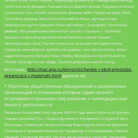
Тагьаля SHAM, АУМ Синрике, Муджахеды джамаата Ат-Тавхида Валь-Джихад,
Чистопольский Джамаат, Рохнамо ба суи давлати исломи, Террористическое
сообщество Сеть, Катиба Таухид валь-Джихад, Хайят Тахрир аш-Шам, Ахлю
Сунна Валь Джамаа, National Socialism/White Power, Артподготовка,
Религиозная группа “Джамаат “Красный пахарь”, Колумбайн, Хатлонский
джамаат, Мусульманская религиозная группа п. Кушкуль г. Оренбург,
Крымско-татарский добровольческий батальон имени Номана
Челебиджихана, Азов, Партия исламского возрождения Таджикистана,
Народная самооборона, Дуббайский джамаат, московская ячейка, Батал-
Хаджи Белхороев, Маньяки Культ Убийц, Молодёжь Которая Улыбается,
Легион Свобода России, Айдар, Русский добровольческий корпус
Источник:
http://nac.gov.ru/terroristicheskie-i-ekstremistskie-
organizacii-i-materialy.html
данные на
16.11.2023
* Перечень общественных объединений и религиозных
организаций в отношении которых судом принято
вступившее в законную силу решение о ликвидации или
запрете деятельности:
Национал-большевистская партия, ВЕК РА, Рада земли Кубанской Духовно
Родовой Державы Русь, Община Духовного Управления Асгардской Веси
Беловодья, Славянская Община Капища Веды Перуна, Мужская Духовная
Семинария Староверов-Инглингов, Нурджулар, К Богодержавию, Таблиги
Джамаат, Свидетели Иеговы, Русское национальное единство, Национал-