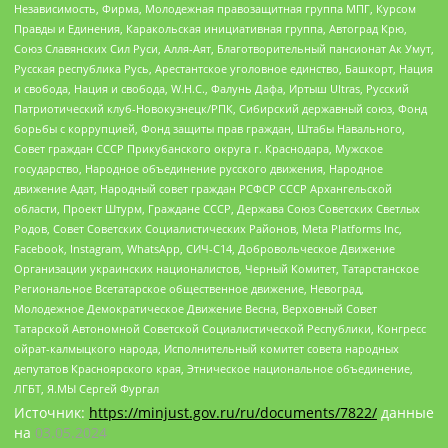
Независимость, Фирма, Молодежная правозащитная группа МПГ, Курсом
Правды и Единения, Каракольская инициативная группа, Автоград Крю,
Союз Славянских Сил Руси, Алля-Аят, Благотворительный пансионат Ак Умут,
Русская республика Русь, Арестантское уголовное единство, Башкорт, Нация
и свобода, Нация и свобода, W.H.С., Фалунь Дафа, Иртыш Ultras, Русский
Патриотический клуб-Новокузнецк/РПК, Сибирский державный союз, Фонд
борьбы с коррупцией, Фонд защиты прав граждан, Штабы Навального,
Совет граждан СССР Прикубанского округа г. Краснодара, Мужское
государство, Народное объединение русского движения, Народное
движение Адат, Народный совет граждан РСФСР СССР Архангельской
области, Проект Штурм, Граждане СССР, Держава Союз Советских Светлых
Родов, Совет Советских Социалистических Районов, Meta Platforms Inc,
Facebook, Instagram, WhatsApp, СИЧ-С14, Добровольческое Движение
Организации украинских националистов, Черный Комитет, Татарстанское
Региональное Всетатарское общественное движение, Невоград,
Молодежное Демократическое Движение Весна, Верховный Совет
Татарской Автономной Советской Социалистической Республики, Конгресс
ойрат-калмыцкого народа, Исполнительный комитет совета народных
депутатов Красноярского края, Этническое национальное объединение,
ЛГБТ, Я.МЫ Сергей Фургал
Источник:
https://minjust.gov.ru/ru/documents/7822/
данные
на
03.05.2024