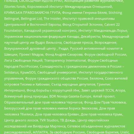
Польша, СВОБОДНЫЙ ИДЕЛЬ-УРАЛ, Ассоциация развития журналистики,
IStories fonds, Королевский Институт Международных Отношений,
КРИМСЬКА ПРАВОЗАХИСНА ГРУПА, Фонд имени Генриха Бёлля, Stichting
Bellingcat, Bellingcat Ltd, The Insider, Институт правовой инициативы
Центральной и Восточной Европы, Фонд Открытой Эстонии, Calvert 22
Foundation, Канадский украинский конгресс, Институт Макдональда-Лорье,
Украинская национальная федерация Канады, Декабристы, Международный
научный центр им Вудро Вильсона, Свободная пресса, Возрождение,
Всеукраинский духовный центр , Риддл, Русский антивоенный комитет в
Швеции, Проект Медуза, Фонд Андрея Сахарова, Форум свободной России,
Лига Свободных Наций, Transparеncy International, Форум Свободных
Народов ПостРоссии, Солидарность с гражданским движением в России –
Solidarus, КрымSOS, Свободный университет, Институт государственного
управления, Форум гражданского общества Россия, Беллона, Союз жителей
островов Тисима и Хабомаи, Съезд народных депутатов, Гринпис
Интернешнл, Фонд борьбы с коррупцией Инк, Завет церквей TCCN, Агора,
Всемирный фонд природы, BDR Novaja Gazeta-Europe, Алтай проект,
Образовательный дом прав человека Чернигов, Фонд Дом Прав Человека,
Белорусский дом прав человека имени Бориса Звозскова, Дом прав
человека Тбилиси, Дом прав человека Ереван, Дом прав человека Крым,
Центр дикого лосося, TVR Studios, ТВ Дождь, Центр европейских
исследований им Вилфрида Мартенса, Сетевое объединение журналистов
расследователей, АЛЛАТРА, За свободную Россию, Свободная Бурятия, Uralic,