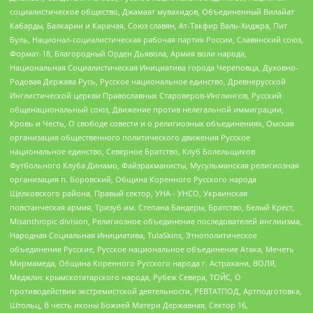
социалистическое общество, Джамаат мувахидов, Объединенный Вилайат
Кабарды, Балкарии и Карачая, Союз славян, Ат-Такфир Валь-Хиджра, Пит
Буль, Национал-социалистическая рабочая партия России, Славянский союз,
Формат-18, Благородный Орден Дьявола, Армия воли народа,
Национальная Социалистическая Инициатива города Череповца, Духовно-
Родовая Держава Русь, Русское национальное единство, Древнерусской
Инглистической церкви Православных Староверов-Инглингов, Русский
общенациональный союз, Движение против нелегальной иммиграции,
Кровь и Честь, О свободе совести и о религиозных объединениях, Омская
организация общественного политического движения Русское
национальное единство, Северное Братство, Клуб Болельщиков
Футбольного Клуба Динамо, Файзрахманисты, Мусульманская религиозная
организация п. Боровский, Община Коренного Русского народа
Щелковского района, Правый сектор, УНА - УНСО, Украинская
повстанческая армия, Тризуб им. Степана Бандеры, Братство, Белый Крест,
Misanthropic division, Религиозное объединение последователей инглиизма,
Народная Социальная Инициатива, TulaSkins, Этнополитическое
объединение Русские, Русское национальное объединение Атака, Мечеть
Мирмамеда, Община Коренного Русского народа г. Астрахани, ВОЛЯ,
Меджлис крымскотатарского народа, Рубеж Севера, ТОЙС, О
противодействии экстремистской деятельности, РЕВТАТПОД, Артподготовка,
Штольц, В честь иконы Божией Матери Державная, Сектор 16,