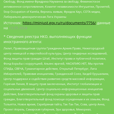
Свободу, Фонд имени Фридриха Науманна за свободу, Феминистское
антивоенное сопротивление, Комитет независимости Ингушетии, Прометей,
Stop Occupation of Karelia, Вернись живым, Фридом Хаус, СОТА медиа,
Либерально-демократическая Лига Украины
Источник:
https://minjust.gov.ru/ru/documents/7756/
данные
на
13.05.2024
* Сведения реестра НКО, выполняющих функции
иностранного агента:
Лилит, Правозащитная группа Гражданин.Армия.Право, Нижегородский
центр немецкой и европейской культуры, Центр гендерных исследований,
Фонд защиты прав граждан Штаб, Институт права и публичной политики,
Фонд борьбы с коррупцией, Альянс врачей, НАСИЛИЮ.НЕТ, Мы против
СПИДа, СВЕЧА, Гуманитарное действие, Открытый Петербург, Лига
Избирателей, Правовая инициатива, Гражданский Союз, Хасдей Ерушалаим,
Центр поддержки и содействия развитию средств массовой информации,
Горячая Линия, В защиту прав заключенных, Институт глобализации и
социальных движений, Центр социально-информационных инициатив
Действие, Благотворительный фонд охраны здоровья и защиты прав
граждан, Благотворительный фонд помощи осужденным и их семьям, Фонд
Тольятти, Новое время, Серебряная тайга, Так-Так-Так, Сова, центр Анна,
Проект Апрель, Самарская губерния, Эра здоровья, Мемориал,