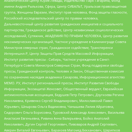
Аналитический Центр Юрия Левады, Издательство Парк Гагарина, Фонд
имени Андрея Рылькова, Сфера, Центр СИБАЛЬТ, Уральская правозащитная
группа, Женщины Евразии, Институт прав человека, Фонд защиты гласности,
Российский исследовательский центр по правам человека,
Дальневосточный центр развития гражданских инициатив и социального
партнерства, Гражданское действие, Центр независимых социологических
исследований, Сутяжник, АКАДЕМИЯ ПО ПРАВАМ ЧЕЛОВЕКА, Центр развития
некоммерческих организаций, Частное учреждение в Калининграде Совета
Министров северных стран, Гражданское содействие, Трансперенси
Интернешнл-Р, Центр Защиты Прав Средств Массовой Информации,
Институт развития прессы - Сибирь, Частное учреждение в Санкт-
Петербурге Совета Министров Северных Стран, Фонд поддержки свободы
прессы, Гражданский контроль, Человек и Закон, Общественная комиссия
по сохранению наследия академика Сахарова, Информационное агентство
МЕМО. РУ, Институт региональной прессы, Институт Развития Свободы
Информации, Экозащита!-Женсовет, Общественный вердикт, Евразийская
антимонопольная ассоциация, Бедушев Петр Петрович, Дзугкоева Регина
Николаевна, Кривенко Сергей Владимирович, Милославский Павел
Юрьевич, Шнырова Ольга Вадимовна, Чанышева Лилия Айратовна,
Сидорович Ольга Борисовна, Туровский Александр Алексеевич, Васильева
Анастасия Евгеньевна, Ривина Анна Валерьевна, Бойко Анатолий
Николаевич, Дугин Сергей Георгиевич, Пивоваров Андрей Сергеевич,
Аверин Виталий Евгеньевич, Барахоев Магомед Бекханович, Шарипков