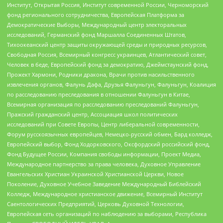
Институт, Открытая Россия, Институт современной России, Черноморский
фонд регионального сотрудничества, Европейская Платформа за
Демократические Выборы, Международный центр электоральных
исследований, Германский фонд Маршалла Соединенных Штатов,
Тихоокеанский центр защиты окружающей среды и природных ресурсов,
Свободная Россия, Всемирный конгресс украинцев, Атлантический совет,
Человек в беде, Европейский фонд за демократию, Джеймстаунский фонд,
Прожект Хармони, Родники дракона, Врачи против насильственного
извлечения органов, Фалунь Дафа, Друзья Фалуньгун, Фалуньгун, Коалиция
по расследованию преследования в отношении Фалуньгун в Китае,
Всемирная организация по расследованию преследований Фалуньгун,
Пражский гражданский центр, Ассоциация школ политических
исследований при Совете Европы, Центр либеральной современности,
Форум русскоязычных европейцев, Немецко-русский обмен, Бард колледж,
Европейский выбор, Фонд Ходорковского, Оксфордский российский фонд,
Фонд Будущее России, Компания свободы информации, Проект Медиа,
Международное партнерство за права человека, Духовное Управление
Евангельских Христиан Украинской Христианской Церкви, Новое
Поколение, Духовное Учебное Заведение Международный Библейский
Колледж, Международное христианское движение, Всемирный Институт
Саентологических Предприятий, Церковь Духовной Технологии,
Европейская сеть организаций по наблюдению за выборами, Республика