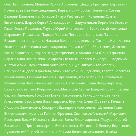
Олег Викторович, Мошель Ирина Ароновна, Шведов Григорий Сергеевич,
Пономарев Лев Александрович, Каргалицкий Борис Юльевич, Созаев
Валерий Валерьевич, Исламов Тимур Рифгатович, Романова Ольга
Евгеньевна, Щаров Сергей Алексадрович, Цирульников Борис Альбертович,
Гасан Ольга Павловна, Паутов Юрий Анатольевич, Верховский Александр
Маркович, Пислакова-Паркер Марина Петровна, Кочеткова Татьяна
Владимировна, Чуркина Наталья Валерьевна, Акимова Татьяна Николаевна,
Золотарева Екатерина Александровна, Рачинский Ян Збигневич, Жемкова
Елена Борисовна, Гудков Лев Дмитриевич, Илларионова Юлия Юрьевна,
Саранг Анна Васильевна, Захарова Светлана Сергеевна, Аверин Владимир
Анатольевич, Щур Татьяна Михайловна, Щур Николай Алексеевич,
Блинушов Андрей Юрьевич, Мосин Алексей Геннадьевич, Гефтер Валентин
Михайлович, Симонов Алексей Кириллович, Флиге Ирина Анатольевна,
Мельникова Валентина Дмитриевна, Вититинова Елена Владимировна,
Баженова Светлана Куприяновна, Максимов Сергей Владимирович, Беляев
Сергей Иванович, Голубева Елена Николаевна, Ганнушкина Светлана
Алексеевна, Закс Елена Владимировна, Буртина Елена Юрьевна, Гендель
Людмила Залмановна, Кокорина Екатерина Алексеевна, Шуманов Илья
Вячеславович, Арапова Галина Юрьевна, Свечников Анатолий Мариевич,
Прохоров Вадим Юрьевич, Шахова Елена Владимировна, Подузов Сергей
Васильевич, Протасова Ирина Вячеславовна, Литинский Леонид Борисович,
Лукашевский Сергей Маркович, Бахмин Вячеслав Иванович, Шабад