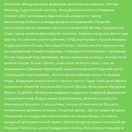
UnKremlin, Международная федерация транспортных рабочих, ИстЧам
Финланд, Гудзоновский институт, Фонд Демократического Развития,
Комитет-2024, Центрально-Европейский университет, Центр
восточноевропейских и международных исследований, Общество
Сторожевой башни, Библии и трактатов Свидетелей Иеговы, Гражданский
Совет, Центр анализа европейской политики, Академическая сеть Восточная
Европа, Российский комитет действия, РЭНД корпорейшн, Русская Америка
за демократию в России, Настоящая Россия, Глобальная сеть журналистов-
расследователей, Служба поддержки, Свободная Россия Берлин, Свободная
Россия Северный Рейн-Вестфалия, Фонд глобальной помощи, Антивоенный
комитет России, Russie-Libertes, La Asocicion de Rusos Libres, Союз за
возвращение Северных территорий, Крымскотатарский Ресурсный Центр,
Глобальный союз IndustriALL, Russian Election Monitor, Article 19, Мнение
медиа, Федерация анархического черного креста, Радио Свободная Европа,
Германское общество изучения Восточной Европы, Фонд имени Фридриха
Эберта, XZ gGmbH, Мобильная академия поддержки гендерной демократии
и миротворчества, Форум имени Льва Копелева, American Councils for
International Education, Cultural Vistas, Institute of International Education,
Антивоенное движение Антальи, Открытый диалог, Школа международных
отношений и государственной политики им Питера Мунка, Российско-
канадский демократический альянс, Школа международных отношений им
Нормана Патерсона, Центр Гражданских Свобод, Фонд Бориса Немцова за