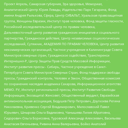
Проект Апрель, Самарская губерния, Эра здоровья, Мемориал,
Аналитический Центр Юрия Левады, Издательство Парк Гагарина, Фонд
имени Андрея Рылькова, Сфера, Центр СИБАЛЬТ, Уральская правозащитная
группа, Женщины Евразии, Институт прав человека, Фонд защиты гласности,
Российский исследовательский центр по правам человека,
Дальневосточный центр развития гражданских инициатив и социального
партнерства, Гражданское действие, Центр независимых социологических
исследований, Сутяжник, АКАДЕМИЯ ПО ПРАВАМ ЧЕЛОВЕКА, Центр развития
некоммерческих организаций, Частное учреждение в Калининграде Совета
Министров северных стран, Гражданское содействие, Трансперенси
Интернешнл-Р, Центр Защиты Прав Средств Массовой Информации,
Институт развития прессы - Сибирь, Частное учреждение в Санкт-
Петербурге Совета Министров Северных Стран, Фонд поддержки свободы
прессы, Гражданский контроль, Человек и Закон, Общественная комиссия
по сохранению наследия академика Сахарова, Информационное агентство
МЕМО. РУ, Институт региональной прессы, Институт Развития Свободы
Информации, Экозащита!-Женсовет, Общественный вердикт, Евразийская
антимонопольная ассоциация, Бедушев Петр Петрович, Дзугкоева Регина
Николаевна, Кривенко Сергей Владимирович, Милославский Павел
Юрьевич, Шнырова Ольга Вадимовна, Чанышева Лилия Айратовна,
Сидорович Ольга Борисовна, Туровский Александр Алексеевич, Васильева
Анастасия Евгеньевна, Ривина Анна Валерьевна, Бойко Анатолий