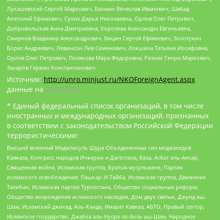
Лукашевский Сергей Маркович, Бахмин Вячеслав Иванович, Шабад
Анатолий Ефимович, Сухих Дарья Николаевна, Орлов Олег Петрович,
Добровольская Анна Дмитриевна, Королева Александра Евгеньевна,
Смирнов Владимир Александрович, Вицин Сергей Ефимович, Золотухин
Борис Андреевич, Левинсон Лев Семенович, Локшина Татьяна Иосифовна,
Орлов Олег Петрович, Полякова Мара Федоровна, Резник Генри Маркович,
Захаров Герман Константинович
Источник:
http://unro.minjust.ru/NKOForeignAgent.aspx
данные на
24.03.2022
* Единый федеральный список организаций, в том числе
иностранных и международных организаций, признанных
в соответствии с законодательством Российской Федерации
террористическими:
Высший военный Маджлисуль Шура Объединенных сил моджахедов
Кавказа, Конгресс народов Ичкерии и Дагестана, База, Асбат аль-Ансар,
Священная война, Исламская группа, Братья-мусульмане, Партия
исламского освобождения, Лашкар-И-Тайба, Исламская группа, Движение
Талибан, Исламская партия Туркестана, Общество социальных реформ,
Общество возрождения исламского наследия, Дом двух святых, Джунд аш-
Шам, Исламский джихад, Аль-Каида, Имарат Кавказ, АБТО, Правый сектор,
Исламское государство, Джабха аль-Нусра ли-Ахль аш-Шам, Народное