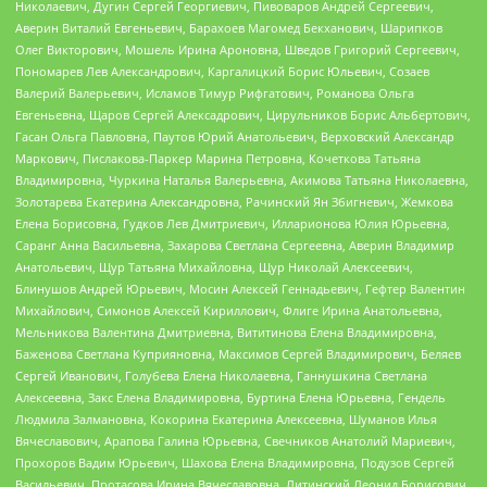
Николаевич, Дугин Сергей Георгиевич, Пивоваров Андрей Сергеевич,
Аверин Виталий Евгеньевич, Барахоев Магомед Бекханович, Шарипков
Олег Викторович, Мошель Ирина Ароновна, Шведов Григорий Сергеевич,
Пономарев Лев Александрович, Каргалицкий Борис Юльевич, Созаев
Валерий Валерьевич, Исламов Тимур Рифгатович, Романова Ольга
Евгеньевна, Щаров Сергей Алексадрович, Цирульников Борис Альбертович,
Гасан Ольга Павловна, Паутов Юрий Анатольевич, Верховский Александр
Маркович, Пислакова-Паркер Марина Петровна, Кочеткова Татьяна
Владимировна, Чуркина Наталья Валерьевна, Акимова Татьяна Николаевна,
Золотарева Екатерина Александровна, Рачинский Ян Збигневич, Жемкова
Елена Борисовна, Гудков Лев Дмитриевич, Илларионова Юлия Юрьевна,
Саранг Анна Васильевна, Захарова Светлана Сергеевна, Аверин Владимир
Анатольевич, Щур Татьяна Михайловна, Щур Николай Алексеевич,
Блинушов Андрей Юрьевич, Мосин Алексей Геннадьевич, Гефтер Валентин
Михайлович, Симонов Алексей Кириллович, Флиге Ирина Анатольевна,
Мельникова Валентина Дмитриевна, Вититинова Елена Владимировна,
Баженова Светлана Куприяновна, Максимов Сергей Владимирович, Беляев
Сергей Иванович, Голубева Елена Николаевна, Ганнушкина Светлана
Алексеевна, Закс Елена Владимировна, Буртина Елена Юрьевна, Гендель
Людмила Залмановна, Кокорина Екатерина Алексеевна, Шуманов Илья
Вячеславович, Арапова Галина Юрьевна, Свечников Анатолий Мариевич,
Прохоров Вадим Юрьевич, Шахова Елена Владимировна, Подузов Сергей
Васильевич, Протасова Ирина Вячеславовна, Литинский Леонид Борисович,