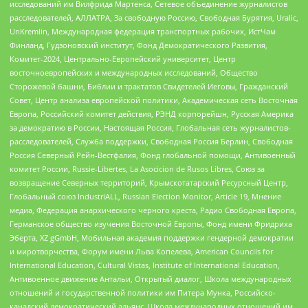
исследований им Вилфрида Мартенса, Сетевое объединение журналистов
расследователей, АЛЛАТРА, За свободную Россию, Свободная Бурятия, Uralic,
UnKremlin, Международная федерация транспортных рабочих, ИстЧам
Финланд, Гудзоновский институт, Фонд Демократического Развития,
Комитет-2024, Центрально-Европейский университет, Центр
восточноевропейских и международных исследований, Общество
Сторожевой башни, Библии и трактатов Свидетелей Иеговы, Гражданский
Совет, Центр анализа европейской политики, Академическая сеть Восточная
Европа, Российский комитет действия, РЭНД корпорейшн, Русская Америка
за демократию в России, Настоящая Россия, Глобальная сеть журналистов-
расследователей, Служба поддержки, Свободная Россия Берлин, Свободная
Россия Северный Рейн-Вестфалия, Фонд глобальной помощи, Антивоенный
комитет России, Russie-Libertes, La Asocicion de Rusos Libres, Союз за
возвращение Северных территорий, Крымскотатарский Ресурсный Центр,
Глобальный союз IndustriALL, Russian Election Monitor, Article 19, Мнение
медиа, Федерация анархического черного креста, Радио Свободная Европа,
Германское общество изучения Восточной Европы, Фонд имени Фридриха
Эберта, XZ gGmbH, Мобильная академия поддержки гендерной демократии
и миротворчества, Форум имени Льва Копелева, American Councils for
International Education, Cultural Vistas, Institute of International Education,
Антивоенное движение Антальи, Открытый диалог, Школа международных
отношений и государственной политики им Питера Мунка, Российско-
канадский демократический альянс, Школа международных отношений им