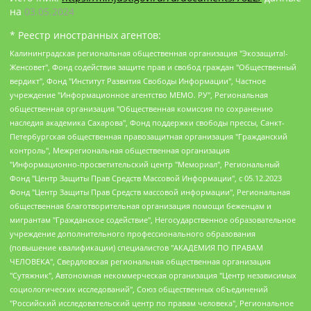
на
03.05.2024
* Реестр иностранных агентов:
Калининградская региональная общественная организация "Экозащита!-Женсовет", Фонд содействия защите прав и свобод граждан "Общественный вердикт", Фонд "Институт Развития Свободы Информации", Частное учреждение "Информационное агентство МЕМО. РУ", Региональная общественная организация "Общественная комиссия по сохранению наследия академика Сахарова", Фонд поддержки свободы прессы, Санкт-Петербургская общественная правозащитная организация "Гражданский контроль", Межрегиональная общественная организация "Информационно-просветительский центр "Мемориал", Региональный Фонд "Центр Защиты Прав Средств Массовой Информации", с 05.12.2023 Фонд "Центр Защиты Прав Средств массовой информации", Региональная общественная благотворительная организация помощи беженцам и мигрантам "Гражданское содействие", Негосударственное образовательное учреждение дополнительного профессионального образования (повышение квалификации) специалистов "АКАДЕМИЯ ПО ПРАВАМ ЧЕЛОВЕКА", Свердловская региональная общественная организация "Сутяжник", Автономная некоммерческая организация "Центр независимых социологических исследований", Союз общественных объединений "Российский исследовательский центр по правам человека", Региональное общественное учреждение научно-информационный центр "МЕМОРИАЛ", Некоммерческая организация "Фонд защиты гласности", Автономная некоммерческая организация "Институт прав человека", Городская общественная организация "Екатеринбургское общество "МЕМОРИАЛ", Городская общественная организация "Рязанское историко-просветительское и правозащитное общество "Мемориал" (Рязанский Мемориал), Челябинский региональный орган общественной самодеятельности – женское общественное объединение "Женщины Евразии", Челябинский региональный орган общественной самодеятельности "Уральская правозащитная группа", Фонд содействия защите здоровья и социальной справедливости имени Андрея Рылькова, Автономная Некоммерческая Организация "Аналитический Центр Юрия Левады", Автономная некоммерческая организация социальной поддержки населения "Проект Апрель", Региональная общественная организация помощи женщинам и детям, находящимся в кризисной ситуации "Информационно-методический центр "Анна", Фонд содействия развитию массовых коммуникаций и правовому просвещению "Так-так-Так", Фонд содействия устойчивому развитию "Серебряная тайга", Свердловский региональный общественный фонд социальных проектов "Новое время", "Idel.Реалии", Кавказ.Реалии, Крым.Реалии, Телеканал Настоящее Время, Татаро-башкирская служба Радио Свобода (Azatliq Radiosi), Радио Свободная Европа/Радио Свобода (PCE/PC), "Сибирь.Реалии", "Фактограф", Благотворительный фонд помощи осужденным и их семьям, Автономная некоммерческая организация "Институт глобализации и социальных движений", Фонд "В защиту прав заключенных", Частное учреждение "Центр поддержки и содействия развитию средств массовой информации", Пензенский региональный общественный благотворительный фонд "Гражданский союз", "Север.Реалии", Некоммерческая организация Фонд "Правовая инициатива", Общество с ограниченной ответственностью "Радио Свободная Европа/Радио Свобода", Чешское информационное агентство "MEDIUM-ORIENT", Красноярская региональная общественная организация "Мы против СПИДа", Камалягин Денис Николаевич, Маркелов Сергей Евгеньевич, Пономарев Лев Александрович, Савицкая Людмила Алексеевна, Автономная некоммерческая организация "Центр по работе с проблемой насилия "НАСИЛИЮ.НЕТ", Межрегиональный профессиональный союз работников здравоохранения "Альянс врачей", Юридическое лицо, зарегистрированное в Латвийской Республике, SIA "Medusa Project" (регистрационный номер 40103797863, дата регистрации 10.06.2014), Некоммерческая организация "Фонд по борьбе с коррупцией", Автономная некоммерческая организация "Институт права и публичной политики", Баданин Роман Сергеевич, Гликин Максим Александрович, Железнова Мария Михайловна, Лукьянова Юлия Сергеевна, Маетная Елизавета Витальевна, Маняхин Петр Борисович, Чуракова Ольга Владимировна, Ярош Юлия Петровна, Юридическое лицо "The Insider SIA", зарегистрированное в Риге, Латвийская Республика (дата регистрации 26.06.2015), являющееся администратором доменного имени интернет-издания "The Insider SIA", https://theins.ru, Постернак Алексей Евгеньевич, Рубин Михаил Аркадьевич, Анин Роман Александрович, Юридическое лицо Istories fonds, зарегистрированное в Латвийской Республике (регистрационный номер 50008295751, дата регистрации 24.02.2020), Великовский Дмитрий Александрович, Долинина Ирина Николаевна, Мароховская Алеся Алексеевна, Шлейнов Роман Юрьевич, Шмагун Олеся Валентиновна, Общество с ограниченной ответственностью "Альтаир 2021", Общество с ограниченной ответственностью "Вега 2021", Общество с ограниченной ответственностью "Главный редактор 2021", Общество с ограниченной ответственностью "Ромашки монолит", Важенков Артем Валерьевич, Ивановская областная общественная организация "Центр гендерных исследований", Гурман Юрий Альбертович, Медиапроект "ОВД-Инфо", Егоров Владимир Владимирович, Жилинский Владимир Александрович, Общество с ограниченной ответственностью "ЗП", Иванова София Юрьевна, Карезина Инна Павловна, Кильтау Екатерина Викторовна, Петров Алексей Викторович, Пискунов Сергей Евгеньевич, Смирнов Сергей Сергеевич, Тихонов Михаил Сергеевич, Общество с ограниченной ответственностью "ЖУРНАЛИСТ-ИНОСТРАННЫЙ АГЕНТ", Арапова Галина Юрьевна, Вольтская Татьяна Анатольевна, Американская компания "Mason G.E.S. Anonymous Foundation" (США), являющаяся владельцем интернет-издания https://mnews.world/, Компания "Stichting Bellingcat", зарегистрированная в Нидерландах (дата регистрации 11.07.2018), Захаров Андрей Вячеславович, Клепиковская Екатерина Дмитриевна, Общество с ограниченной ответственностью "МЕМО", Перл Роман Александрович, Симонов Евгений Алексеевич, Соловьева Елена Анатольевна, Сотников Даниил Владимирович, Сурначева Елизавета Дмитриевна, Автономная некоммерческая организация по защите прав человека и информированию населения "Якутия – Наше Мнение", Общество с ограниченной ответственностью "Москоу диджитал медиа", с 26.01.2023 Общество с ограниченной ответственностью "Чайка Белые сады", Ветошкина Валерия Валерьевна, Заговора Максим Александрович, Межрегиональное общественное движение "Российская ЛГБТ - сеть", Оленичев Максим Владимирович, Павлов Иван Юрьевич, Скворцова Елена Сергеевна, Общество с ограниченной ответственностью "Как бы инагент", Кочетков Игорь Викторович, Общество с ограниченной ответственностью "Честные выборы", Еланчик Олег Александрович, Общество с ограниченной ответственностью "Нобелевский призыв", Гималова Регина Эмилевна, Григорьев Андрей Валерьевич, Григорьева Алина Александровна, Ассоциация по содействию защите прав призывников, альтернативнослужащих и военнослужащих "Правозащитная группа "Гражданин.Армия.Право", Хисамова Регина Фаритовна, Автономная некоммерческая организация по реализации социально-правовых программ "Лилит", Дальневосточное общественное движение "Маяк", Санкт-Петербургская ЛГБТ-инициативная группа "Выход", Инициативная группа ЛГБТ+ "Реверс", Алексеев Андрей Викторович, Бекбулатова Таисия Львовна, Беляев Иван Михайлович, Владыкина Елена Сергеевна, Гельман Марат Александрович, Никульшина Вероника Юрьевна, Толоконникова Надежда Андреевна, Шендерович Виктор Анатольевич, Общество с ограниченной ответственностью "Данное сообщение", Общество с ограниченной ответственностью Издательский дом "Новая глава", Айнбиндер Александра Александровна, Московский комьюнити-центр для ЛГБТ+инициатив, Благотворительный фонд развития филантропии, Deutsche Welle (Германия, Kurt-Schumacher-Strasse 3, 53113 Bonn), Борзунова Мария Михайловна, Воробьев Виктор Викторович, Голубева Анна Львовна, Константинова Алла Михайловна, Малкова Ирина Владимировна, Мурадов Мурад Абдулгалимович, Осетинская Елизавета Николаевна, Понасенков Евгений Николаевич, Ганапольский Матвей Юрьевич, Киселев Евгений Алексеевич, Борухович Ирина Григорьевна, Дремин Иван Тимофеевич, Дубровский Дмитрий Викторович, Красноярская региональная общественная организация поддержки и развития альтернативных образовательных технологий и межкультурных коммуникаций "ИНТЕРРА", Маяковская Екатерина Алексеевна, Фейгин Марк Захарович, Филимонов Андрей Викторович, Дзугкоева Регина Николаевна, Доброхотов Роман Александрович, Дудь Юрий Александрович, Елкин Сергей Владимирович, Кругликов Кирилл Игоревич, Сабунаева Мария Леонидовна, Семенов Алексей Владимирович, Шаинян Карен Багратович, Шульман Екатерина Михайловна, Асафьев Артур Валерьевич, Вахштайн Виктор Семенович, Венедиктов Алексей Алексеевич, Лушникова Екатерина Евгеньевна, Волков Леонид Михайлович, Невзоров Александр Глебович, Пархоменко Сергей Борисович, Сироткин Ярослав Николаевич, Кара-Мурза Владимир Владимирович, Баранова Наталья Владимировна, Гозман Леонид Яковлевич, Кагарлицкий Борис Юльевич, Климарев Михаил Валерьевич, Милов Владимир Станиславович, Автономная некоммерческая организация Краснодарский центр современного искусства "Типография", Моргенштерн Алишер Тагирович, Соболь Любовь Эдуардовна, Общество с ограниченной ответственностью "ЛИЗА НОРМ", Каспаров Гарри Кимович, Ходорковский Михаил Борисович, Общество с ограниченной ответственностью "Апрельские тезисы", Данилович Ирина Брониславовна, Кашин Олег Владимирович, Петров Николай Владимирович, Пивоваров Алексей Владимирович, Соколов Михаил Владимирович, Цветкова Юлия Владимировна, Чичваркин Евгений Александрович, Комитет против пыток/Команда против пыток, Общество с ограниченной ответственностью "Первый научный", Общество с ограниченной ответственностью "Вертолет и ко", Белоцерковская Вероника Борисовна, Кац Максим Евгеньевич, Лазарева Татьяна Юрьевна, Шаведдинов Руслан Табризович, Яшин Илья Валерьевич, Общество с ограниченной ответственностью "Иноагент ААВ", Алешковский Дмитрий Петрович, Альбац Евгения Марковна, Быков Дмитрий Львович, Галямина Юлия Евгеньевна, Лойко Сергей Леонидович, Мартынов Кирилл Константинович, Медведев Сергей Александрович, Крашенинников Федор Геннадиевич, Гордеева Катерина Вл