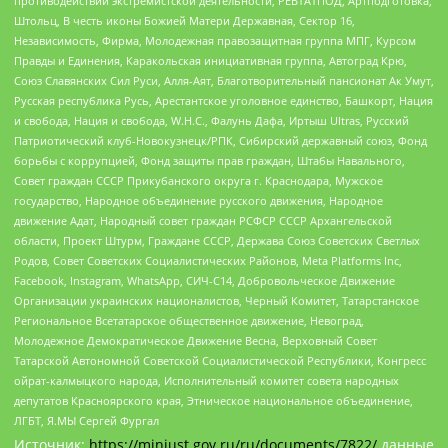
противодействии экстремистской деятельности, РЕВТАТПОД, Артподготовка,
Штольц, В честь иконы Божией Матери Державная, Сектор 16,
Независимость, Фирма, Молодежная правозащитная группа МПГ, Курсом
Правды и Единения, Каракольская инициативная группа, Автоград Крю,
Союз Славянских Сил Руси, Алля-Аят, Благотворительный пансионат Ак Умут,
Русская республика Русь, Арестантское уголовное единство, Башкорт, Нация
и свобода, Нация и свобода, W.H.С., Фалунь Дафа, Иртыш Ultras, Русский
Патриотический клуб-Новокузнецк/РПК, Сибирский державный союз, Фонд
борьбы с коррупцией, Фонд защиты прав граждан, Штабы Навального,
Совет граждан СССР Прикубанского округа г. Краснодара, Мужское
государство, Народное объединение русского движения, Народное
движение Адат, Народный совет граждан РСФСР СССР Архангельской
области, Проект Штурм, Граждане СССР, Держава Союз Советских Светлых
Родов, Совет Советских Социалистических Районов, Meta Platforms Inc,
Facebook, Instagram, WhatsApp, СИЧ-С14, Добровольческое Движение
Организации украинских националистов, Черный Комитет, Татарстанское
Региональное Всетатарское общественное движение, Невоград,
Молодежное Демократическое Движение Весна, Верховный Совет
Татарской Автономной Советской Социалистической Республики, Конгресс
ойрат-калмыцкого народа, Исполнительный комитет совета народных
депутатов Красноярского края, Этническое национальное объединение,
ЛГБТ, Я.МЫ Сергей Фургал
Источник:
https://minjust.gov.ru/ru/documents/7822/
данные