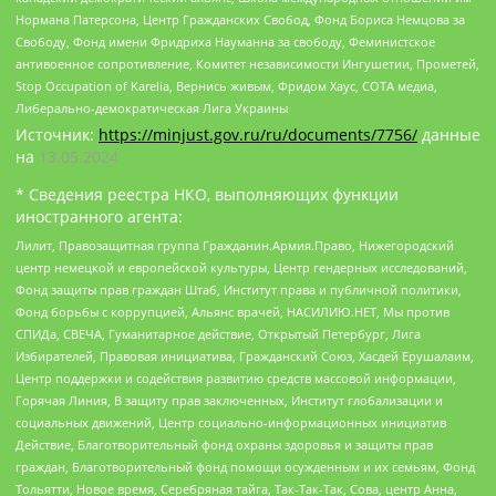
Нормана Патерсона, Центр Гражданских Свобод, Фонд Бориса Немцова за
Свободу, Фонд имени Фридриха Науманна за свободу, Феминистское
антивоенное сопротивление, Комитет независимости Ингушетии, Прометей,
Stop Occupation of Karelia, Вернись живым, Фридом Хаус, СОТА медиа,
Либерально-демократическая Лига Украины
Источник:
https://minjust.gov.ru/ru/documents/7756/
данные
на
13.05.2024
* Сведения реестра НКО, выполняющих функции
иностранного агента:
Лилит, Правозащитная группа Гражданин.Армия.Право, Нижегородский
центр немецкой и европейской культуры, Центр гендерных исследований,
Фонд защиты прав граждан Штаб, Институт права и публичной политики,
Фонд борьбы с коррупцией, Альянс врачей, НАСИЛИЮ.НЕТ, Мы против
СПИДа, СВЕЧА, Гуманитарное действие, Открытый Петербург, Лига
Избирателей, Правовая инициатива, Гражданский Союз, Хасдей Ерушалаим,
Центр поддержки и содействия развитию средств массовой информации,
Горячая Линия, В защиту прав заключенных, Институт глобализации и
социальных движений, Центр социально-информационных инициатив
Действие, Благотворительный фонд охраны здоровья и защиты прав
граждан, Благотворительный фонд помощи осужденным и их семьям, Фонд
Тольятти, Новое время, Серебряная тайга, Так-Так-Так, Сова, центр Анна,