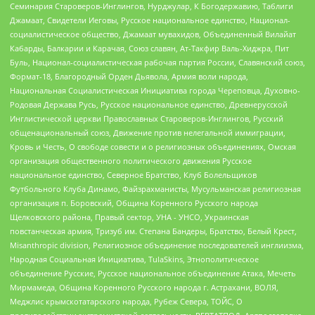
Семинария Староверов-Инглингов, Нурджулар, К Богодержавию, Таблиги
Джамаат, Свидетели Иеговы, Русское национальное единство, Национал-
социалистическое общество, Джамаат мувахидов, Объединенный Вилайат
Кабарды, Балкарии и Карачая, Союз славян, Ат-Такфир Валь-Хиджра, Пит
Буль, Национал-социалистическая рабочая партия России, Славянский союз,
Формат-18, Благородный Орден Дьявола, Армия воли народа,
Национальная Социалистическая Инициатива города Череповца, Духовно-
Родовая Держава Русь, Русское национальное единство, Древнерусской
Инглистической церкви Православных Староверов-Инглингов, Русский
общенациональный союз, Движение против нелегальной иммиграции,
Кровь и Честь, О свободе совести и о религиозных объединениях, Омская
организация общественного политического движения Русское
национальное единство, Северное Братство, Клуб Болельщиков
Футбольного Клуба Динамо, Файзрахманисты, Мусульманская религиозная
организация п. Боровский, Община Коренного Русского народа
Щелковского района, Правый сектор, УНА - УНСО, Украинская
повстанческая армия, Тризуб им. Степана Бандеры, Братство, Белый Крест,
Misanthropic division, Религиозное объединение последователей инглиизма,
Народная Социальная Инициатива, TulaSkins, Этнополитическое
объединение Русские, Русское национальное объединение Атака, Мечеть
Мирмамеда, Община Коренного Русского народа г. Астрахани, ВОЛЯ,
Меджлис крымскотатарского народа, Рубеж Севера, ТОЙС, О