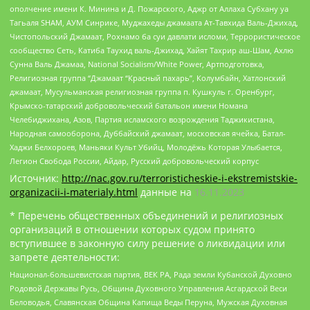
ополчение имени К. Минина и Д. Пожарского, Аджр от Аллаха Субхану уа
Тагьаля SHAM, АУМ Синрике, Муджахеды джамаата Ат-Тавхида Валь-Джихад,
Чистопольский Джамаат, Рохнамо ба суи давлати исломи, Террористическое
сообщество Сеть, Катиба Таухид валь-Джихад, Хайят Тахрир аш-Шам, Ахлю
Сунна Валь Джамаа, National Socialism/White Power, Артподготовка,
Религиозная группа “Джамаат “Красный пахарь”, Колумбайн, Хатлонский
джамаат, Мусульманская религиозная группа п. Кушкуль г. Оренбург,
Крымско-татарский добровольческий батальон имени Номана
Челебиджихана, Азов, Партия исламского возрождения Таджикистана,
Народная самооборона, Дуббайский джамаат, московская ячейка, Батал-
Хаджи Белхороев, Маньяки Культ Убийц, Молодёжь Которая Улыбается,
Легион Свобода России, Айдар, Русский добровольческий корпус
Источник:
http://nac.gov.ru/terroristicheskie-i-ekstremistskie-
organizacii-i-materialy.html
данные на
16.11.2023
* Перечень общественных объединений и религиозных
организаций в отношении которых судом принято
вступившее в законную силу решение о ликвидации или
запрете деятельности:
Национал-большевистская партия, ВЕК РА, Рада земли Кубанской Духовно
Родовой Державы Русь, Община Духовного Управления Асгардской Веси
Беловодья, Славянская Община Капища Веды Перуна, Мужская Духовная