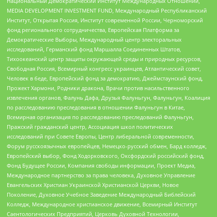
Национальный Демократический Институт Международных Отношений,
MEDIA DEVELOPMENT INVESTMENT FUND, Международный Республиканский
Институт, Открытая Россия, Институт современной России, Черноморский
фонд регионального сотрудничества, Европейская Платформа за
Демократические Выборы, Международный центр электоральных
исследований, Германский фонд Маршалла Соединенных Штатов,
Тихоокеанский центр защиты окружающей среды и природных ресурсов,
Свободная Россия, Всемирный конгресс украинцев, Атлантический совет,
Человек в беде, Европейский фонд за демократию, Джеймстаунский фонд,
Прожект Хармони, Родники дракона, Врачи против насильственного
извлечения органов, Фалунь Дафа, Друзья Фалуньгун, Фалуньгун, Коалиция
по расследованию преследования в отношении Фалуньгун в Китае,
Всемирная организация по расследованию преследований Фалуньгун,
Пражский гражданский центр, Ассоциация школ политических
исследований при Совете Европы, Центр либеральной современности,
Форум русскоязычных европейцев, Немецко-русский обмен, Бард колледж,
Европейский выбор, Фонд Ходорковского, Оксфордский российский фонд,
Фонд Будущее России, Компания свободы информации, Проект Медиа,
Международное партнерство за права человека, Духовное Управление
Евангельских Христиан Украинской Христианской Церкви, Новое
Поколение, Духовное Учебное Заведение Международный Библейский
Колледж, Международное христианское движение, Всемирный Институт
Саентологических Предприятий, Церковь Духовной Технологии,