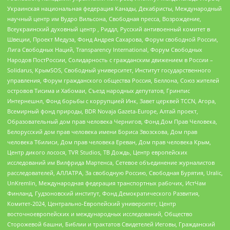
Украинская национальная федерация Канады, Декабристы, Международный
научный центр им Вудро Вильсона, Свободная пресса, Возрождение,
Всеукраинский духовный центр , Риддл, Русский антивоенный комитет в
Швеции, Проект Медуза, Фонд Андрея Сахарова, Форум свободной России,
Лига Свободных Наций, Transparеncy International, Форум Свободных
Народов ПостРоссии, Солидарность с гражданским движением в России –
Solidarus, КрымSOS, Свободный университет, Институт государственного
управления, Форум гражданского общества Россия, Беллона, Союз жителей
островов Тисима и Хабомаи, Съезд народных депутатов, Гринпис
Интернешнл, Фонд борьбы с коррупцией Инк, Завет церквей TCCN, Агора,
Всемирный фонд природы, BDR Novaja Gazeta-Europe, Алтай проект,
Образовательный дом прав человека Чернигов, Фонд Дом Прав Человека,
Белорусский дом прав человека имени Бориса Звозскова, Дом прав
человека Тбилиси, Дом прав человека Ереван, Дом прав человека Крым,
Центр дикого лосося, TVR Studios, ТВ Дождь, Центр европейских
исследований им Вилфрида Мартенса, Сетевое объединение журналистов
расследователей, АЛЛАТРА, За свободную Россию, Свободная Бурятия, Uralic,
UnKremlin, Международная федерация транспортных рабочих, ИстЧам
Финланд, Гудзоновский институт, Фонд Демократического Развития,
Комитет-2024, Центрально-Европейский университет, Центр
восточноевропейских и международных исследований, Общество
Сторожевой башни, Библии и трактатов Свидетелей Иеговы, Гражданский