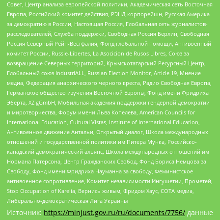
Совет, Центр анализа европейской политики, Академическая сеть Восточная
Европа, Российский комитет действия, РЭНД корпорейшн, Русская Америка
за демократию в России, Настоящая Россия, Глобальная сеть журналистов-
расследователей, Служба поддержки, Свободная Россия Берлин, Свободная
Россия Северный Рейн-Вестфалия, Фонд глобальной помощи, Антивоенный
комитет России, Russie-Libertes, La Asocicion de Rusos Libres, Союз за
возвращение Северных территорий, Крымскотатарский Ресурсный Центр,
Глобальный союз IndustriALL, Russian Election Monitor, Article 19, Мнение
медиа, Федерация анархического черного креста, Радио Свободная Европа,
Германское общество изучения Восточной Европы, Фонд имени Фридриха
Эберта, XZ gGmbH, Мобильная академия поддержки гендерной демократии
и миротворчества, Форум имени Льва Копелева, American Councils for
International Education, Cultural Vistas, Institute of International Education,
Антивоенное движение Антальи, Открытый диалог, Школа международных
отношений и государственной политики им Питера Мунка, Российско-
канадский демократический альянс, Школа международных отношений им
Нормана Патерсона, Центр Гражданских Свобод, Фонд Бориса Немцова за
Свободу, Фонд имени Фридриха Науманна за свободу, Феминистское
антивоенное сопротивление, Комитет независимости Ингушетии, Прометей,
Stop Occupation of Karelia, Вернись живым, Фридом Хаус, СОТА медиа,
Либерально-демократическая Лига Украины
Источник:
https://minjust.gov.ru/ru/documents/7756/
данные