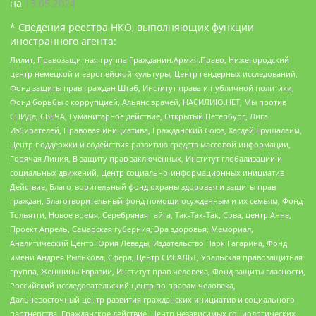
на
13.05.2024
* Сведения реестра НКО, выполняющих функции
иностранного агента:
Лилит, Правозащитная группа Гражданин.Армия.Право, Нижегородский
центр немецкой и европейской культуры, Центр гендерных исследований,
Фонд защиты прав граждан Штаб, Институт права и публичной политики,
Фонд борьбы с коррупцией, Альянс врачей, НАСИЛИЮ.НЕТ, Мы против
СПИДа, СВЕЧА, Гуманитарное действие, Открытый Петербург, Лига
Избирателей, Правовая инициатива, Гражданский Союз, Хасдей Ерушалаим,
Центр поддержки и содействия развитию средств массовой информации,
Горячая Линия, В защиту прав заключенных, Институт глобализации и
социальных движений, Центр социально-информационных инициатив
Действие, Благотворительный фонд охраны здоровья и защиты прав
граждан, Благотворительный фонд помощи осужденным и их семьям, Фонд
Тольятти, Новое время, Серебряная тайга, Так-Так-Так, Сова, центр Анна,
Проект Апрель, Самарская губерния, Эра здоровья, Мемориал,
Аналитический Центр Юрия Левады, Издательство Парк Гагарина, Фонд
имени Андрея Рылькова, Сфера, Центр СИБАЛЬТ, Уральская правозащитная
группа, Женщины Евразии, Институт прав человека, Фонд защиты гласности,
Российский исследовательский центр по правам человека,
Дальневосточный центр развития гражданских инициатив и социального
партнерства, Гражданское действие, Центр независимых социологических