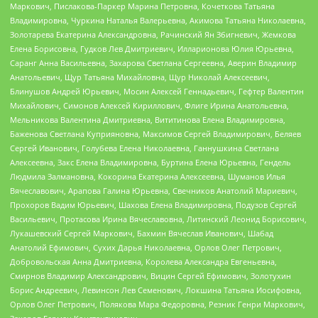
Маркович, Пислакова-Паркер Марина Петровна, Кочеткова Татьяна
Владимировна, Чуркина Наталья Валерьевна, Акимова Татьяна Николаевна,
Золотарева Екатерина Александровна, Рачинский Ян Збигневич, Жемкова
Елена Борисовна, Гудков Лев Дмитриевич, Илларионова Юлия Юрьевна,
Саранг Анна Васильевна, Захарова Светлана Сергеевна, Аверин Владимир
Анатольевич, Щур Татьяна Михайловна, Щур Николай Алексеевич,
Блинушов Андрей Юрьевич, Мосин Алексей Геннадьевич, Гефтер Валентин
Михайлович, Симонов Алексей Кириллович, Флиге Ирина Анатольевна,
Мельникова Валентина Дмитриевна, Вититинова Елена Владимировна,
Баженова Светлана Куприяновна, Максимов Сергей Владимирович, Беляев
Сергей Иванович, Голубева Елена Николаевна, Ганнушкина Светлана
Алексеевна, Закс Елена Владимировна, Буртина Елена Юрьевна, Гендель
Людмила Залмановна, Кокорина Екатерина Алексеевна, Шуманов Илья
Вячеславович, Арапова Галина Юрьевна, Свечников Анатолий Мариевич,
Прохоров Вадим Юрьевич, Шахова Елена Владимировна, Подузов Сергей
Васильевич, Протасова Ирина Вячеславовна, Литинский Леонид Борисович,
Лукашевский Сергей Маркович, Бахмин Вячеслав Иванович, Шабад
Анатолий Ефимович, Сухих Дарья Николаевна, Орлов Олег Петрович,
Добровольская Анна Дмитриевна, Королева Александра Евгеньевна,
Смирнов Владимир Александрович, Вицин Сергей Ефимович, Золотухин
Борис Андреевич, Левинсон Лев Семенович, Локшина Татьяна Иосифовна,
Орлов Олег Петрович, Полякова Мара Федоровна, Резник Генри Маркович,