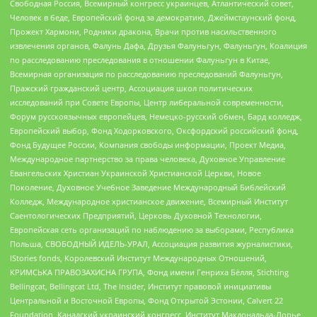
Свободная Россия, Всемирный конгресс украинцев, Атлантический совет,
Человек в беде, Европейский фонд за демократию, Джеймстаунский фонд,
Прожект Хармони, Родники дракона, Врачи против насильственного
извлечения органов, Фалунь Дафа, Друзья Фалуньгун, Фалуньгун, Коалиция
по расследованию преследования в отношении Фалуньгун в Китае,
Всемирная организация по расследованию преследований Фалуньгун,
Пражский гражданский центр, Ассоциация школ политических
исследований при Совете Европы, Центр либеральной современности,
Форум русскоязычных европейцев, Немецко-русский обмен, Бард колледж,
Европейский выбор, Фонд Ходорковского, Оксфордский российский фонд,
Фонд Будущее России, Компания свободы информации, Проект Медиа,
Международное партнерство за права человека, Духовное Управление
Евангельских Христиан Украинской Христианской Церкви, Новое
Поколение, Духовное Учебное Заведение Международный Библейский
Колледж, Международное христианское движение, Всемирный Институт
Саентологических Предприятий, Церковь Духовной Технологии,
Европейская сеть организаций по наблюдению за выборами, Республика
Польша, СВОБОДНЫЙ ИДЕЛЬ-УРАЛ, Ассоциация развития журналистики,
IStories fonds, Королевский Институт Международных Отношений,
КРИМСЬКА ПРАВОЗАХИСНА ГРУПА, Фонд имени Генриха Бёлля, Stichting
Bellingcat, Bellingcat Ltd, The Insider, Институт правовой инициативы
Центральной и Восточной Европы, Фонд Открытой Эстонии, Calvert 22
Foundation, Канадский украинский конгресс, Институт Макдональда-Лорье,