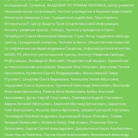
исследований, Сутяжник, АКАДЕМИЯ ПО ПРАВАМ ЧЕЛОВЕКА, Центр развития
некоммерческих организаций, Частное учреждение в Калининграде Совета
Министров северных стран, Гражданское содействие, Трансперенси
Интернешнл-Р, Центр Защиты Прав Средств Массовой Информации,
Институт развития прессы - Сибирь, Частное учреждение в Санкт-
Петербурге Совета Министров Северных Стран, Фонд поддержки свободы
прессы, Гражданский контроль, Человек и Закон, Общественная комиссия
по сохранению наследия академика Сахарова, Информационное агентство
МЕМО. РУ, Институт региональной прессы, Институт Развития Свободы
Информации, Экозащита!-Женсовет, Общественный вердикт, Евразийская
антимонопольная ассоциация, Бедушев Петр Петрович, Дзугкоева Регина
Николаевна, Кривенко Сергей Владимирович, Милославский Павел
Юрьевич, Шнырова Ольга Вадимовна, Чанышева Лилия Айратовна,
Сидорович Ольга Борисовна, Туровский Александр Алексеевич, Васильева
Анастасия Евгеньевна, Ривина Анна Валерьевна, Бойко Анатолий
Николаевич, Дугин Сергей Георгиевич, Пивоваров Андрей Сергеевич,
Аверин Виталий Евгеньевич, Барахоев Магомед Бекханович, Шарипков
Олег Викторович, Мошель Ирина Ароновна, Шведов Григорий Сергеевич,
Пономарев Лев Александрович, Каргалицкий Борис Юльевич, Созаев
Валерий Валерьевич, Исламов Тимур Рифгатович, Романова Ольга
Евгеньевна, Щаров Сергей Алексадрович, Цирульников Борис Альбертович,
Гасан Ольга Павловна, Паутов Юрий Анатольевич, Верховский Александр