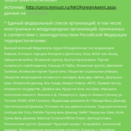
Захаров Герман Константинович
Источник:
http://unro.minjust.ru/NKOForeignAgent.aspx
данные на
24.03.2022
* Единый федеральный список организаций, в том числе
иностранных и международных организаций, признанных
в соответствии с законодательством Российской Федерации
террористическими:
Высший военный Маджлисуль Шура Объединенных сил моджахедов
Кавказа, Конгресс народов Ичкерии и Дагестана, База, Асбат аль-Ансар,
Священная война, Исламская группа, Братья-мусульмане, Партия
исламского освобождения, Лашкар-И-Тайба, Исламская группа, Движение
Талибан, Исламская партия Туркестана, Общество социальных реформ,
Общество возрождения исламского наследия, Дом двух святых, Джунд аш-
Шам, Исламский джихад, Аль-Каида, Имарат Кавказ, АБТО, Правый сектор,
Исламское государство, Джабха аль-Нусра ли-Ахль аш-Шам, Народное
ополчение имени К. Минина и Д. Пожарского, Аджр от Аллаха Субхану уа
Тагьаля SHAM, АУМ Синрике, Муджахеды джамаата Ат-Тавхида Валь-Джихад,
Чистопольский Джамаат, Рохнамо ба суи давлати исломи, Террористическое
сообщество Сеть, Катиба Таухид валь-Джихад, Хайят Тахрир аш-Шам, Ахлю
Сунна Валь Джамаа, National Socialism/White Power, Артподготовка,
Религиозная группа “Джамаат “Красный пахарь”, Колумбайн, Хатлонский
джамаат, Мусульманская религиозная группа п. Кушкуль г. Оренбург,