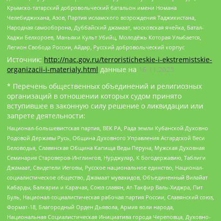
Крымско-татарский добровольческий батальон имени Номана
Челебиджихана, Азов, Партия исламского возрождения Таджикистана,
Народная самооборона, Дуббайский джамаат, московская ячейка, Батал-
Хаджи Белхороев, Маньяки Культ Убийц, Молодёжь Которая Улыбается,
Легион Свобода России, Айдар, Русский добровольческий корпус
Источник:
http://nac.gov.ru/terroristicheskie-i-ekstremistskie-
organizacii-i-materialy.html
данные на
16.11.2023
* Перечень общественных объединений и религиозных
организаций в отношении которых судом принято
вступившее в законную силу решение о ликвидации или
запрете деятельности:
Национал-большевистская партия, ВЕК РА, Рада земли Кубанской Духовно
Родовой Державы Русь, Община Духовного Управления Асгардской Веси
Беловодья, Славянская Община Капища Веды Перуна, Мужская Духовная
Семинария Староверов-Инглингов, Нурджулар, К Богодержавию, Таблиги
Джамаат, Свидетели Иеговы, Русское национальное единство, Национал-
социалистическое общество, Джамаат мувахидов, Объединенный Вилайат
Кабарды, Балкарии и Карачая, Союз славян, Ат-Такфир Валь-Хиджра, Пит
Буль, Национал-социалистическая рабочая партия России, Славянский союз,
Формат-18, Благородный Орден Дьявола, Армия воли народа,
Национальная Социалистическая Инициатива города Череповца, Духовно-