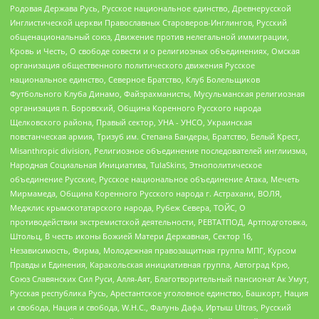
Родовая Держава Русь, Русское национальное единство, Древнерусской
Инглистической церкви Православных Староверов-Инглингов, Русский
общенациональный союз, Движение против нелегальной иммиграции,
Кровь и Честь, О свободе совести и о религиозных объединениях, Омская
организация общественного политического движения Русское
национальное единство, Северное Братство, Клуб Болельщиков
Футбольного Клуба Динамо, Файзрахманисты, Мусульманская религиозная
организация п. Боровский, Община Коренного Русского народа
Щелковского района, Правый сектор, УНА - УНСО, Украинская
повстанческая армия, Тризуб им. Степана Бандеры, Братство, Белый Крест,
Misanthropic division, Религиозное объединение последователей инглиизма,
Народная Социальная Инициатива, TulaSkins, Этнополитическое
объединение Русские, Русское национальное объединение Атака, Мечеть
Мирмамеда, Община Коренного Русского народа г. Астрахани, ВОЛЯ,
Меджлис крымскотатарского народа, Рубеж Севера, ТОЙС, О
противодействии экстремистской деятельности, РЕВТАТПОД, Артподготовка,
Штольц, В честь иконы Божией Матери Державная, Сектор 16,
Независимость, Фирма, Молодежная правозащитная группа МПГ, Курсом
Правды и Единения, Каракольская инициативная группа, Автоград Крю,
Союз Славянских Сил Руси, Алля-Аят, Благотворительный пансионат Ак Умут,
Русская республика Русь, Арестантское уголовное единство, Башкорт, Нация
и свобода, Нация и свобода, W.H.С., Фалунь Дафа, Иртыш Ultras, Русский