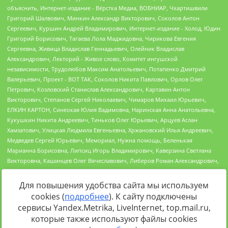
Для повышения удобства сайта мы используем
cookies (
подробнее
). К сайту подключены
Источник:
https://minjust.gov.ru/uploaded/files/reestr-
сервисы Yandex.Metrika, LiveInternet, top.mail.ru,
inostrannyih-agentov-22-03-2024.pdf
данные на
22.03.2024
которые также используют файлы cookies