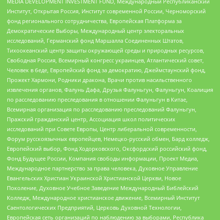
MEDIA DEVELOPMENT INVESTMENT FUND, Международный Республиканский
Институт, Открытая Россия, Институт современной России, Черноморский
фонд регионального сотрудничества, Европейская Платформа за
Демократические Выборы, Международный центр электоральных
исследований, Германский фонд Маршалла Соединенных Штатов,
Тихоокеанский центр защиты окружающей среды и природных ресурсов,
Свободная Россия, Всемирный конгресс украинцев, Атлантический совет,
Человек в беде, Европейский фонд за демократию, Джеймстаунский фонд,
Прожект Хармони, Родники дракона, Врачи против насильственного
извлечения органов, Фалунь Дафа, Друзья Фалуньгун, Фалуньгун, Коалиция
по расследованию преследования в отношении Фалуньгун в Китае,
Всемирная организация по расследованию преследований Фалуньгун,
Пражский гражданский центр, Ассоциация школ политических
исследований при Совете Европы, Центр либеральной современности,
Форум русскоязычных европейцев, Немецко-русский обмен, Бард колледж,
Европейский выбор, Фонд Ходорковского, Оксфордский российский фонд,
Фонд Будущее России, Компания свободы информации, Проект Медиа,
Международное партнерство за права человека, Духовное Управление
Евангельских Христиан Украинской Христианской Церкви, Новое
Поколение, Духовное Учебное Заведение Международный Библейский
Колледж, Международное христианское движение, Всемирный Институт
Саентологических Предприятий, Церковь Духовной Технологии,
Европейская сеть организаций по наблюдению за выборами, Республика