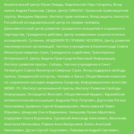
Аналитический Центр Юрия Левады, Издательство Парк Гагарина, Фонд
имени Андрея Рылькова, Сфера, Центр СИБАЛЬТ, Уральская правозащитная
группа, Женщины Евразии, Институт прав человека, Фонд защиты гласности,
Российский исследовательский центр по правам человека,
Дальневосточный центр развития гражданских инициатив и социального
партнерства, Гражданское действие, Центр независимых социологических
исследований, Сутяжник, АКАДЕМИЯ ПО ПРАВАМ ЧЕЛОВЕКА, Центр развития
некоммерческих организаций, Частное учреждение в Калининграде Совета
Министров северных стран, Гражданское содействие, Трансперенси
Интернешнл-Р, Центр Защиты Прав Средств Массовой Информации,
Институт развития прессы - Сибирь, Частное учреждение в Санкт-
Петербурге Совета Министров Северных Стран, Фонд поддержки свободы
прессы, Гражданский контроль, Человек и Закон, Общественная комиссия
по сохранению наследия академика Сахарова, Информационное агентство
МЕМО. РУ, Институт региональной прессы, Институт Развития Свободы
Информации, Экозащита!-Женсовет, Общественный вердикт, Евразийская
антимонопольная ассоциация, Бедушев Петр Петрович, Дзугкоева Регина
Николаевна, Кривенко Сергей Владимирович, Милославский Павел
Юрьевич, Шнырова Ольга Вадимовна, Чанышева Лилия Айратовна,
Сидорович Ольга Борисовна, Туровский Александр Алексеевич, Васильева
Анастасия Евгеньевна, Ривина Анна Валерьевна, Бойко Анатолий
Николаевич, Дугин Сергей Георгиевич, Пивоваров Андрей Сергеевич,