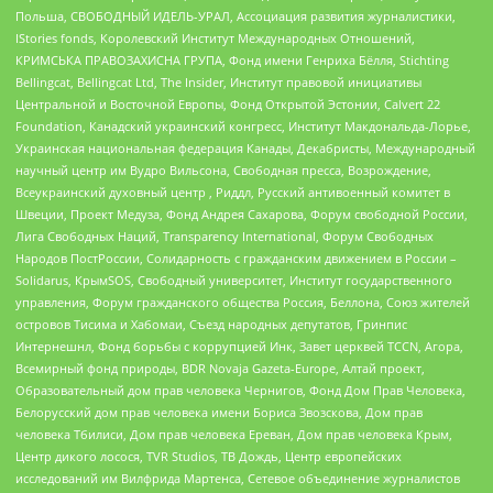
Польша, СВОБОДНЫЙ ИДЕЛЬ-УРАЛ, Ассоциация развития журналистики,
IStories fonds, Королевский Институт Международных Отношений,
КРИМСЬКА ПРАВОЗАХИСНА ГРУПА, Фонд имени Генриха Бёлля, Stichting
Bellingcat, Bellingcat Ltd, The Insider, Институт правовой инициативы
Центральной и Восточной Европы, Фонд Открытой Эстонии, Calvert 22
Foundation, Канадский украинский конгресс, Институт Макдональда-Лорье,
Украинская национальная федерация Канады, Декабристы, Международный
научный центр им Вудро Вильсона, Свободная пресса, Возрождение,
Всеукраинский духовный центр , Риддл, Русский антивоенный комитет в
Швеции, Проект Медуза, Фонд Андрея Сахарова, Форум свободной России,
Лига Свободных Наций, Transparеncy International, Форум Свободных
Народов ПостРоссии, Солидарность с гражданским движением в России –
Solidarus, КрымSOS, Свободный университет, Институт государственного
управления, Форум гражданского общества Россия, Беллона, Союз жителей
островов Тисима и Хабомаи, Съезд народных депутатов, Гринпис
Интернешнл, Фонд борьбы с коррупцией Инк, Завет церквей TCCN, Агора,
Всемирный фонд природы, BDR Novaja Gazeta-Europe, Алтай проект,
Образовательный дом прав человека Чернигов, Фонд Дом Прав Человека,
Белорусский дом прав человека имени Бориса Звозскова, Дом прав
человека Тбилиси, Дом прав человека Ереван, Дом прав человека Крым,
Центр дикого лосося, TVR Studios, ТВ Дождь, Центр европейских
исследований им Вилфрида Мартенса, Сетевое объединение журналистов