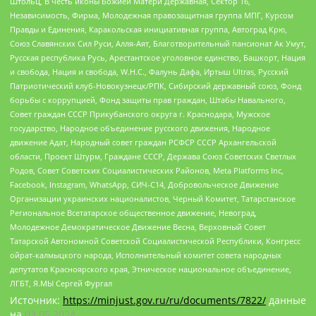
Штольц, В честь иконы Божией Матери Державная, Сектор 16,
Независимость, Фирма, Молодежная правозащитная группа МПГ, Курсом
Правды и Единения, Каракольская инициативная группа, Автоград Крю,
Союз Славянских Сил Руси, Алля-Аят, Благотворительный пансионат Ак Умут,
Русская республика Русь, Арестантское уголовное единство, Башкорт, Нация
и свобода, Нация и свобода, W.H.С., Фалунь Дафа, Иртыш Ultras, Русский
Патриотический клуб-Новокузнецк/РПК, Сибирский державный союз, Фонд
борьбы с коррупцией, Фонд защиты прав граждан, Штабы Навального,
Совет граждан СССР Прикубанского округа г. Краснодара, Мужское
государство, Народное объединение русского движения, Народное
движение Адат, Народный совет граждан РСФСР СССР Архангельской
области, Проект Штурм, Граждане СССР, Держава Союз Советских Светлых
Родов, Совет Советских Социалистических Районов, Meta Platforms Inc,
Facebook, Instagram, WhatsApp, СИЧ-С14, Добровольческое Движение
Организации украинских националистов, Черный Комитет, Татарстанское
Региональное Всетатарское общественное движение, Невоград,
Молодежное Демократическое Движение Весна, Верховный Совет
Татарской Автономной Советской Социалистической Республики, Конгресс
ойрат-калмыцкого народа, Исполнительный комитет совета народных
депутатов Красноярского края, Этническое национальное объединение,
ЛГБТ, Я.МЫ Сергей Фургал
Источник:
https://minjust.gov.ru/ru/documents/7822/
данные
на
03.05.2024