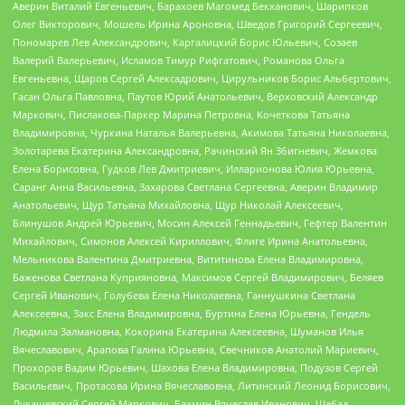
Аверин Виталий Евгеньевич, Барахоев Магомед Бекханович, Шарипков
Олег Викторович, Мошель Ирина Ароновна, Шведов Григорий Сергеевич,
Пономарев Лев Александрович, Каргалицкий Борис Юльевич, Созаев
Валерий Валерьевич, Исламов Тимур Рифгатович, Романова Ольга
Евгеньевна, Щаров Сергей Алексадрович, Цирульников Борис Альбертович,
Гасан Ольга Павловна, Паутов Юрий Анатольевич, Верховский Александр
Маркович, Пислакова-Паркер Марина Петровна, Кочеткова Татьяна
Владимировна, Чуркина Наталья Валерьевна, Акимова Татьяна Николаевна,
Золотарева Екатерина Александровна, Рачинский Ян Збигневич, Жемкова
Елена Борисовна, Гудков Лев Дмитриевич, Илларионова Юлия Юрьевна,
Саранг Анна Васильевна, Захарова Светлана Сергеевна, Аверин Владимир
Анатольевич, Щур Татьяна Михайловна, Щур Николай Алексеевич,
Блинушов Андрей Юрьевич, Мосин Алексей Геннадьевич, Гефтер Валентин
Михайлович, Симонов Алексей Кириллович, Флиге Ирина Анатольевна,
Мельникова Валентина Дмитриевна, Вититинова Елена Владимировна,
Баженова Светлана Куприяновна, Максимов Сергей Владимирович, Беляев
Сергей Иванович, Голубева Елена Николаевна, Ганнушкина Светлана
Алексеевна, Закс Елена Владимировна, Буртина Елена Юрьевна, Гендель
Людмила Залмановна, Кокорина Екатерина Алексеевна, Шуманов Илья
Вячеславович, Арапова Галина Юрьевна, Свечников Анатолий Мариевич,
Прохоров Вадим Юрьевич, Шахова Елена Владимировна, Подузов Сергей
Васильевич, Протасова Ирина Вячеславовна, Литинский Леонид Борисович,
Лукашевский Сергей Маркович, Бахмин Вячеслав Иванович, Шабад