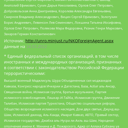
Анатолий Ефимович, Сухих Дарья Николаевна, Орлов Олег Петрович,
Добровольская Анна Дмитриевна, Королева Александра Евгеньевна,
Смирнов Владимир Александрович, Вицин Сергей Ефимович, Золотухин
Борис Андреевич, Левинсон Лев Семенович, Локшина Татьяна Иосифовна,
Орлов Олег Петрович, Полякова Мара Федоровна, Резник Генри Маркович,
Захаров Герман Константинович
Источник:
http://unro.minjust.ru/NKOForeignAgent.aspx
данные на
24.03.2022
* Единый федеральный список организаций, в том числе
иностранных и международных организаций, признанных
в соответствии с законодательством Российской Федерации
террористическими:
Высший военный Маджлисуль Шура Объединенных сил моджахедов
Кавказа, Конгресс народов Ичкерии и Дагестана, База, Асбат аль-Ансар,
Священная война, Исламская группа, Братья-мусульмане, Партия
исламского освобождения, Лашкар-И-Тайба, Исламская группа, Движение
Талибан, Исламская партия Туркестана, Общество социальных реформ,
Общество возрождения исламского наследия, Дом двух святых, Джунд аш-
Шам, Исламский джихад, Аль-Каида, Имарат Кавказ, АБТО, Правый сектор,
Исламское государство, Джабха аль-Нусра ли-Ахль аш-Шам, Народное
ополчение имени К. Минина и Д. Пожарского, Аджр от Аллаха Субхану уа