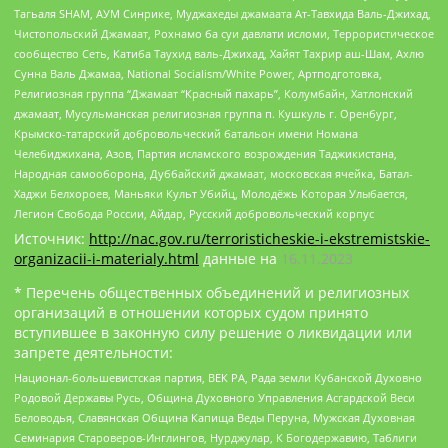
Тагьаля SHAM, АУМ Синрике, Муджахеды джамаата Ат-Тавхида Валь-Джихад,
Чистопольский Джамаат, Рохнамо ба суи давлати исломи, Террористическое
сообщество Сеть, Катиба Таухид валь-Джихад, Хайят Тахрир аш-Шам, Ахлю
Сунна Валь Джамаа, National Socialism/White Power, Артподготовка,
Религиозная группа “Джамаат “Красный пахарь”, Колумбайн, Хатлонский
джамаат, Мусульманская религиозная группа п. Кушкуль г. Оренбург,
Крымско-татарский добровольческий батальон имени Номана
Челебиджихана, Азов, Партия исламского возрождения Таджикистана,
Народная самооборона, Дуббайский джамаат, московская ячейка, Батал-
Хаджи Белхороев, Маньяки Культ Убийц, Молодёжь Которая Улыбается,
Легион Свобода России, Айдар, Русский добровольческий корпус
Источник:
http://nac.gov.ru/terroristicheskie-i-ekstremistskie-
organizacii-i-materialy.html
данные на
16.11.2023
* Перечень общественных объединений и религиозных
организаций в отношении которых судом принято
вступившее в законную силу решение о ликвидации или
запрете деятельности:
Национал-большевистская партия, ВЕК РА, Рада земли Кубанской Духовно
Родовой Державы Русь, Община Духовного Управления Асгардской Веси
Беловодья, Славянская Община Капища Веды Перуна, Мужская Духовная
Семинария Староверов-Инглингов, Нурджулар, К Богодержавию, Таблиги