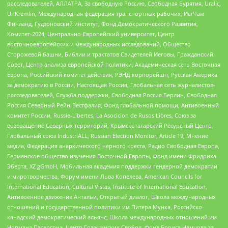
расследователей, АЛЛАТРА, За свободную Россию, Свободная Бурятия, Uralic,
UnKremlin, Международная федерация транспортных рабочих, ИстЧам
Финланд, Гудзоновский институт, Фонд Демократического Развития,
Комитет-2024, Центрально-Европейский университет, Центр
восточноевропейских и международных исследований, Общество
Сторожевой башни, Библии и трактатов Свидетелей Иеговы, Гражданский
Совет, Центр анализа европейской политики, Академическая сеть Восточная
Европа, Российский комитет действия, РЭНД корпорейшн, Русская Америка
за демократию в России, Настоящая Россия, Глобальная сеть журналистов-
расследователей, Служба поддержки, Свободная Россия Берлин, Свободная
Россия Северный Рейн-Вестфалия, Фонд глобальной помощи, Антивоенный
комитет России, Russie-Libertes, La Asocicion de Rusos Libres, Союз за
возвращение Северных территорий, Крымскотатарский Ресурсный Центр,
Глобальный союз IndustriALL, Russian Election Monitor, Article 19, Мнение
медиа, Федерация анархического черного креста, Радио Свободная Европа,
Германское общество изучения Восточной Европы, Фонд имени Фридриха
Эберта, XZ gGmbH, Мобильная академия поддержки гендерной демократии
и миротворчества, Форум имени Льва Копелева, American Councils for
International Education, Cultural Vistas, Institute of International Education,
Антивоенное движение Антальи, Открытый диалог, Школа международных
отношений и государственной политики им Питера Мунка, Российско-
канадский демократический альянс, Школа международных отношений им
Нормана Патерсона, Центр Гражданских Свобод, Фонд Бориса Немцова за