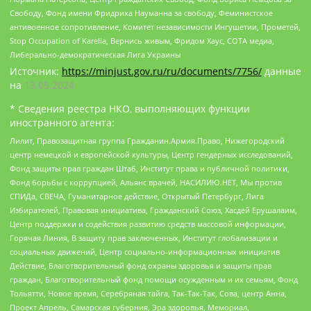
Свободу, Фонд имени Фридриха Науманна за свободу, Феминистское
антивоенное сопротивление, Комитет независимости Ингушетии, Прометей,
Stop Occupation of Karelia, Вернись живым, Фридом Хаус, СОТА медиа,
Либерально-демократическая Лига Украины
Источник:
https://minjust.gov.ru/ru/documents/7756/
данные
на
13.05.2024
* Сведения реестра НКО, выполняющих функции
иностранного агента:
Лилит, Правозащитная группа Гражданин.Армия.Право, Нижегородский
центр немецкой и европейской культуры, Центр гендерных исследований,
Фонд защиты прав граждан Штаб, Институт права и публичной политики,
Фонд борьбы с коррупцией, Альянс врачей, НАСИЛИЮ.НЕТ, Мы против
СПИДа, СВЕЧА, Гуманитарное действие, Открытый Петербург, Лига
Избирателей, Правовая инициатива, Гражданский Союз, Хасдей Ерушалаим,
Центр поддержки и содействия развитию средств массовой информации,
Горячая Линия, В защиту прав заключенных, Институт глобализации и
социальных движений, Центр социально-информационных инициатив
Действие, Благотворительный фонд охраны здоровья и защиты прав
граждан, Благотворительный фонд помощи осужденным и их семьям, Фонд
Тольятти, Новое время, Серебряная тайга, Так-Так-Так, Сова, центр Анна,
Проект Апрель, Самарская губерния, Эра здоровья, Мемориал,