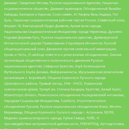
Джамаат, Свидетели Иеговы, Русское национальное единство, Национал-
социалистическое общество, Джамаат мувахидов, Объединенный Вилайат
Кабарды, Балкарии и Карачая, Союз славян, Ат-Такфир Валь-Хиджра, Пит
Буль, Национал-социалистическая рабочая партия России, Славянский союз,
Формат-18, Благородный Орден Дьявола, Армия воли народа,
Национальная Социалистическая Инициатива города Череповца, Духовно-
Родовая Держава Русь, Русское национальное единство, Древнерусской
Инглистической церкви Православных Староверов-Инглингов, Русский
общенациональный союз, Движение против нелегальной иммиграции,
Кровь и Честь, О свободе совести и о религиозных объединениях, Омская
организация общественного политического движения Русское
национальное единство, Северное Братство, Клуб Болельщиков
Футбольного Клуба Динамо, Файзрахманисты, Мусульманская религиозная
организация п. Боровский, Община Коренного Русского народа
Щелковского района, Правый сектор, УНА - УНСО, Украинская
повстанческая армия, Тризуб им. Степана Бандеры, Братство, Белый Крест,
Misanthropic division, Религиозное объединение последователей инглиизма,
Народная Социальная Инициатива, TulaSkins, Этнополитическое
объединение Русские, Русское национальное объединение Атака, Мечеть
Мирмамеда, Община Коренного Русского народа г. Астрахани, ВОЛЯ,
Меджлис крымскотатарского народа, Рубеж Севера, ТОЙС, О
противодействии экстремистской деятельности, РЕВТАТПОД, Артподготовка,