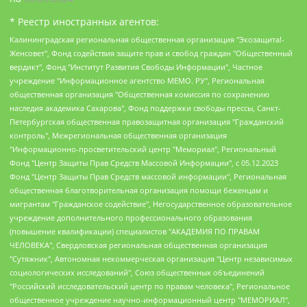
* Реестр иностранных агентов:
Калининградская региональная общественная организация "Экозащита!-Женсовет", Фонд содействия защите прав и свобод граждан "Общественный вердикт", Фонд "Институт Развития Свободы Информации", Частное учреждение "Информационное агентство МЕМО. РУ", Региональная общественная организация "Общественная комиссия по сохранению наследия академика Сахарова", Фонд поддержки свободы прессы, Санкт-Петербургская общественная правозащитная организация "Гражданский контроль", Межрегиональная общественная организация "Информационно-просветительский центр "Мемориал", Региональный Фонд "Центр Защиты Прав Средств Массовой Информации", с 05.12.2023 Фонд "Центр Защиты Прав Средств массовой информации", Региональная общественная благотворительная организация помощи беженцам и мигрантам "Гражданское содействие", Негосударственное образовательное учреждение дополнительного профессионального образования (повышение квалификации) специалистов "АКАДЕМИЯ ПО ПРАВАМ ЧЕЛОВЕКА", Свердловская региональная общественная организация "Сутяжник", Автономная некоммерческая организация "Центр независимых социологических исследований", Союз общественных объединений "Российский исследовательский центр по правам человека", Региональное общественное учреждение научно-информационный центр "МЕМОРИАЛ", Некоммерческая организация "Фонд защиты гласности", Автономная некоммерческая организация "Институт прав человека", Городская общественная организация "Екатеринбургское общество "МЕМОРИАЛ", Городская общественная организация "Рязанское историко-просветительское и правозащитное общество "Мемориал" (Рязанский Мемориал), Челябинский региональный орган общественной самодеятельности – женское общественное объединение "Женщины Евразии", Челябинский региональный орган общественной самодеятельности "Уральская правозащитная группа", Фонд содействия защите здоровья и социальной справедливости имени Андрея Рылькова, Автономная Некоммерческая Организация "Аналитический Центр Юрия Левады", Автономная некоммерческая организация социальной поддержки населения "Проект Апрель", Региональная общественная организация помощи женщинам и детям, находящимся в кризисной ситуации "Информационно-методический центр "Анна", Фонд содействия развитию массовых коммуникаций и правовому просвещению "Так-так-Так", Фонд содействия устойчивому развитию "Серебряная тайга", Свердловский региональный общественный фонд социальных проектов "Новое время", "Idel.Реалии", Кавказ.Реалии, Крым.Реалии, Телеканал Настоящее Время, Татаро-башкирская служба Радио Свобода (Azatliq Radiosi), Радио Свободная Европа/Радио Свобода (PCE/PC), "Сибирь.Реалии", "Фактограф", Благотворительный фонд помощи осужденным и их семьям, Автономная некоммерческая организация "Институт глобализации и социальных движений", Фонд "В защиту прав заключенных", Частное учреждение "Центр поддержки и содействия развитию средств массовой информации", Пензенский региональный общественный благотворительный фонд "Гражданский союз", "Север.Реалии", Некоммерческая организация Фонд "Правовая инициатива", Общество с ограниченной ответственностью "Радио Свободная Европа/Радио Свобода", Чешское информационное агентство "MEDIUM-ORIENT", Красноярская региональная общественная организация "Мы против СПИДа", Камалягин Денис Николаевич, Маркелов Сергей Евгеньевич, Пономарев Лев Александрович, Савицкая Людмила Алексеевна, Автономная некоммерческая организация "Центр по работе с проблемой насилия "НАСИЛИЮ.НЕТ", Межрегиональный профессиональный союз работников здравоохранения "Альянс врачей", Юридическое лицо, зарегистрированное в Латвийской Республике, SIA "Medusa Project" (регистрационный номер 40103797863, дата регистрации 10.06.2014), Некоммерческая организация "Фонд по борьбе с коррупцией", Автономная некоммерческая организация "Институт права и публичной политики", Баданин Роман Сергеевич, Гликин Максим Александрович, Железнова Мария Михайловна, Лукьянова Юлия Сергеевна, Маетная Елизавета Витальевна, Маняхин Петр Борисович, Чуракова Ольга Владимировна, Ярош Юлия Петровна, Юридическое лицо "The Insider SIA", зарегистрированное в Риге, Латвийская Республика (дата регистрации 26.06.2015), являющееся администратором доменного имени интернет-издания "The Insider SIA", https://theins.ru, Постернак Алексей Евгеньевич, Рубин Михаил Аркадьевич, Анин Роман Александрович, Юридическое лицо Istories fonds, зарегистрированное в Латвийской Республике (регистрационный номер 50008295751, дата регистрации 24.02.2020), Великовский Дмитрий Александрович, Долинина Ирина Николаевна, Мароховская Алеся Алексеевна, Шлейнов Роман Юрьевич, Шмагун Олеся Валентиновна, Общество с ограниченной ответственностью "Альтаир 2021", Общество с ограниченной ответственностью "Вега 2021", Общество с ограниченной ответственностью "Главный редактор 2021", Общество с ограниченной ответственностью "Ромашки монолит", Важенков Артем Валерьевич, Ивановская областная общественная организация "Центр гендерных исследований", Гурман Юрий Альбертович, Медиапроект "ОВД-Инфо", Егоров Владимир Владимирович, Жилинский Владимир Александрович, Общество с ограниченной ответственностью "ЗП", Иванова София Юрьевна, Карезина Инна Павловна, Кильтау Екатерина Викторовна, Петров Алексей Викторович, Пискунов Сергей Евгеньевич, Смирнов Сергей Сергеевич, Тихонов Михаил Сергеевич, Общество с ограниченной ответственностью "ЖУРНАЛИСТ-ИНОСТРАННЫЙ АГЕНТ", Арапова Галина Юрьевна, Вольтская Татьяна Анатольевна, Американская компания "Mason G.E.S. Anonymous Foundation" (США), являющаяся владельцем интернет-издания https://mnews.world/, Компания "Stichting Bellingcat", зарегистрированная в Нидерландах (дата регистрации 11.07.2018), Захаров Андрей Вячеславович, Клепиковская Екатерина Дмитриевна, Общество с ограниченной ответственностью "МЕМО", Перл Роман Александрович, Симонов Евгений Алексеевич, Соловьева Елена Анатольевна, Сотников Даниил Владимирович, Сурначева Елизавета Дмитриевна, Автономная некоммерческая организация по защите прав человека и информированию населения "Якутия – Наше Мнение", Общество с ограниченной ответственностью "Москоу диджитал медиа", с 26.01.2023 Общество с ограниченной ответственностью "Чайка Белые сады", Ветошкина Валерия Валерьевна, Заговора Максим Александрович, Межрегиональное общественное движение "Российская ЛГБТ - сеть", Оленичев Максим Владимирович, Павлов Иван Юрьевич, Скворцова Елена Сергеевна, Общество с ограниченной ответственностью "Как бы инагент", Кочетков Игорь Викторович, Общество с ограниченной ответственностью "Честные выборы", Еланчик Олег Александрович, Общество с ограниченной ответственностью "Нобелевский призыв", Гималова Регина Эмилевна, Григорьев Андрей Валерьевич, Григорьева Алина Александровна, Ассоциация по содействию защите прав призывников, альтернативнослужащих и военнослужащих "Правозащитная группа "Гражданин.Армия.Право", Хисамова Регина Фаритовна, Автономная некоммерческая организация по реализации социально-правовых программ "Лилит", Дальневосточное общественное движение "Маяк", Санкт-Петербургская ЛГБТ-инициативная группа "Выход", Инициативная группа ЛГБТ+ "Реверс", Алексеев Андрей Викторович, Бекбулатова Таисия Львовна, Беляев Иван Михайлович, Владыкина Елена Сергеевна, Гельман Марат Александрович, Никульшина Вероника Юрьевна, Толоконникова Надежда Андреевна, Шендерович Виктор Анатольевич, Общество с ограниченной ответственностью "Данное сообщение", Общество с ограниченной ответственностью Издательский дом "Новая глава", Айнбиндер Александра Александровна, Московский комьюнити-центр для ЛГБТ+инициатив, Благотворительный фонд развития филантропии, Deutsche Welle (Германия, Kurt-Schumacher-Strasse 3, 53113 Bonn), Борзунова Мария Михайловна, Воробьев Виктор Викторович, Голубева Анна Львовна, Константинова Алла Михайловна, Малкова Ирина Владимировна, Мурадов Мурад Абдулгалимович, Осетинская Елизавета Николаевна, Понасенков Евгений Николаевич, Ганапольский Матвей Юрьевич, Киселев Евгений Алексеевич, Борухович Ирина Григорьевна, Дремин Иван Тимофеевич, Дубровский Дмитрий Викторович, Красноярская региональная общественная организация поддержки и развития альтернативных образовательных технологий и межкультурных коммуникаций "ИНТЕРРА", Маяковская Екатерина Алексеевна, Фейгин Марк Захарович, Филимонов Андрей Викторович, Дзугкоева Регина Николаевна, Доброхотов Роман Александрович, Дудь Юрий Александрович, Елкин Сергей Владимирович, Кругликов Кирилл Игоревич, Сабунаева Мария Леонидовна, Семенов Алексей Владимирович, Шаинян Карен Багратович, Шульман Екатерина Михайловна, Асафьев Артур Валерьевич, Вахштайн Виктор Семенович, Венедиктов Алексей Алексеевич, Лушникова Екатерина Евгеньевна, Волков Леонид Михайлович, Невзоров Александр Глебович, Пархоменко Сергей Борисович, Сироткин Ярослав Николаевич, Кара-Мурза Владимир Владимирович, Баранова Наталья Владимировна, Гозман Леонид Яковлевич, Кагарлицкий Борис Юльевич, Климарев Михаил Валерьевич, Милов Владимир Станиславович, Автономная некоммерческая организация Краснодарский центр современного искусства "Типография", Моргенштерн Алишер Тагирович, Соболь Любовь Эдуардовна, Общество с ограниченной ответственностью "ЛИЗА НОРМ", Каспаров Гарри Кимович, Ходорковский Михаил Борисович, Общество с ограниченной ответственностью "Апрельские тезисы", Данилович Ирина Брониславовна, Кашин Олег Владимирович, Петров Николай Владимирович, Пивоваров Алексей Владимирович, Соколов Михаил Владимирович, Цветкова Юлия Владимировна, Чичваркин Евгений Александрович, Комитет против пыток/Команда против пыток, Общество с ограниченной ответственностью "Первый научный", Общество с ограниченной ответственностью "Вертолет и ко", Белоцерковская Вероника Борисовна, Кац Максим Евгеньевич, Лазарева Татьяна Юрьевна, Шаведдинов Руслан Табризович, Яшин Илья Валерьевич, Общество с ограниченной ответственностью "Иноагент ААВ", Алешковский Дмитрий Петрович, Альбац Евгения Марковна, Быков Дмитрий Львович, Галямина Юлия Евгеньевна, Лойко Сергей Леонидович, Мартынов Кирилл Константинович, Медведев Сергей Александрович, Крашенинников Федор Геннадиевич, Гордеева Катерина Вл