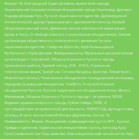
Формат-18, Благородный Орден Дьявола, Армия воли народа,
Национальная Социалистическая Инициатива города Череповца, Духовно-
Родовая Держава Русь, Русское национальное единство, Древнерусской
Инглистической церкви Православных Староверов-Инглингов, Русский
общенациональный союз, Движение против нелегальной иммиграции,
Кровь и Честь, О свободе совести и о религиозных объединениях, Омская
организация общественного политического движения Русское
национальное единство, Северное Братство, Клуб Болельщиков
Футбольного Клуба Динамо, Файзрахманисты, Мусульманская религиозная
организация п. Боровский, Община Коренного Русского народа
Щелковского района, Правый сектор, УНА - УНСО, Украинская
повстанческая армия, Тризуб им. Степана Бандеры, Братство, Белый Крест,
Misanthropic division, Религиозное объединение последователей инглиизма,
Народная Социальная Инициатива, TulaSkins, Этнополитическое
объединение Русские, Русское национальное объединение Атака, Мечеть
Мирмамеда, Община Коренного Русского народа г. Астрахани, ВОЛЯ,
Меджлис крымскотатарского народа, Рубеж Севера, ТОЙС, О
противодействии экстремистской деятельности, РЕВТАТПОД, Артподготовка,
Штольц, В честь иконы Божией Матери Державная, Сектор 16,
Независимость, Фирма, Молодежная правозащитная группа МПГ, Курсом
Правды и Единения, Каракольская инициативная группа, Автоград Крю,
Союз Славянских Сил Руси, Алля-Аят, Благотворительный пансионат Ак Умут,