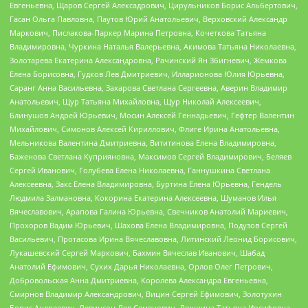
Евгеньевна, Щаров Сергей Алексадрович, Цирульников Борис Альбертович,
Гасан Ольга Павловна, Паутов Юрий Анатольевич, Верховский Александр
Маркович, Пислакова-Паркер Марина Петровна, Кочеткова Татьяна
Владимировна, Чуркина Наталья Валерьевна, Акимова Татьяна Николаевна,
Золотарева Екатерина Александровна, Рачинский Ян Збигневич, Жемкова
Елена Борисовна, Гудков Лев Дмитриевич, Илларионова Юлия Юрьевна,
Саранг Анна Васильевна, Захарова Светлана Сергеевна, Аверин Владимир
Анатольевич, Щур Татьяна Михайловна, Щур Николай Алексеевич,
Блинушов Андрей Юрьевич, Мосин Алексей Геннадьевич, Гефтер Валентин
Михайлович, Симонов Алексей Кириллович, Флиге Ирина Анатольевна,
Мельникова Валентина Дмитриевна, Вититинова Елена Владимировна,
Баженова Светлана Куприяновна, Максимов Сергей Владимирович, Беляев
Сергей Иванович, Голубева Елена Николаевна, Ганнушкина Светлана
Алексеевна, Закс Елена Владимировна, Буртина Елена Юрьевна, Гендель
Людмила Залмановна, Кокорина Екатерина Алексеевна, Шуманов Илья
Вячеславович, Арапова Галина Юрьевна, Свечников Анатолий Мариевич,
Прохоров Вадим Юрьевич, Шахова Елена Владимировна, Подузов Сергей
Васильевич, Протасова Ирина Вячеславовна, Литинский Леонид Борисович,
Лукашевский Сергей Маркович, Бахмин Вячеслав Иванович, Шабад
Анатолий Ефимович, Сухих Дарья Николаевна, Орлов Олег Петрович,
Добровольская Анна Дмитриевна, Королева Александра Евгеньевна,
Смирнов Владимир Александрович, Вицин Сергей Ефимович, Золотухин
Борис Андреевич, Левинсон Лев Семенович, Локшина Татьяна Иосифовна,