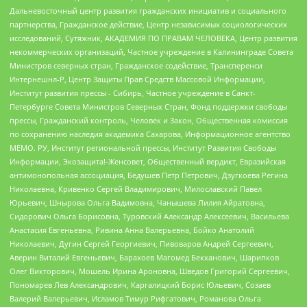
Дальневосточный центр развития гражданских инициатив и социального
партнерства, Гражданское действие, Центр независимых социологических
исследований, Сутяжник, АКАДЕМИЯ ПО ПРАВАМ ЧЕЛОВЕКА, Центр развития
некоммерческих организаций, Частное учреждение в Калининграде Совета
Министров северных стран, Гражданское содействие, Трансперенси
Интернешнл-Р, Центр Защиты Прав Средств Массовой Информации,
Институт развития прессы - Сибирь, Частное учреждение в Санкт-
Петербурге Совета Министров Северных Стран, Фонд поддержки свободы
прессы, Гражданский контроль, Человек и Закон, Общественная комиссия
по сохранению наследия академика Сахарова, Информационное агентство
МЕМО. РУ, Институт региональной прессы, Институт Развития Свободы
Информации, Экозащита!-Женсовет, Общественный вердикт, Евразийская
антимонопольная ассоциация, Бедушев Петр Петрович, Дзугкоева Регина
Николаевна, Кривенко Сергей Владимирович, Милославский Павел
Юрьевич, Шнырова Ольга Вадимовна, Чанышева Лилия Айратовна,
Сидорович Ольга Борисовна, Туровский Александр Алексеевич, Васильева
Анастасия Евгеньевна, Ривина Анна Валерьевна, Бойко Анатолий
Николаевич, Дугин Сергей Георгиевич, Пивоваров Андрей Сергеевич,
Аверин Виталий Евгеньевич, Барахоев Магомед Бекханович, Шарипков
Олег Викторович, Мошель Ирина Ароновна, Шведов Григорий Сергеевич,
Пономарев Лев Александрович, Каргалицкий Борис Юльевич, Созаев
Валерий Валерьевич, Исламов Тимур Рифгатович, Романова Ольга