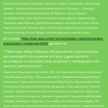
Религиозная группа “Джамаат “Красный пахарь”, Колумбайн, Хатлонский
джамаат, Мусульманская религиозная группа п. Кушкуль г. Оренбург,
Крымско-татарский добровольческий батальон имени Номана
Челебиджихана, Азов, Партия исламского возрождения Таджикистана,
Народная самооборона, Дуббайский джамаат, московская ячейка, Батал-
Хаджи Белхороев, Маньяки Культ Убийц, Молодёжь Которая Улыбается,
Легион Свобода России, Айдар, Русский добровольческий корпус
Источник:
http://nac.gov.ru/terroristicheskie-i-ekstremistskie-
organizacii-i-materialy.html
данные на
16.11.2023
* Перечень общественных объединений и религиозных
организаций в отношении которых судом принято
вступившее в законную силу решение о ликвидации или
запрете деятельности:
Национал-большевистская партия, ВЕК РА, Рада земли Кубанской Духовно
Родовой Державы Русь, Община Духовного Управления Асгардской Веси
Беловодья, Славянская Община Капища Веды Перуна, Мужская Духовная
Семинария Староверов-Инглингов, Нурджулар, К Богодержавию, Таблиги
Джамаат, Свидетели Иеговы, Русское национальное единство, Национал-
социалистическое общество, Джамаат мувахидов, Объединенный Вилайат
Кабарды, Балкарии и Карачая, Союз славян, Ат-Такфир Валь-Хиджра, Пит
Буль, Национал-социалистическая рабочая партия России, Славянский союз,