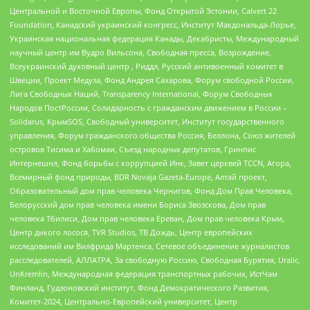
Центральной и Восточной Европы, Фонд Открытой Эстонии, Calvert 22
Foundation, Канадский украинский конгресс, Институт Макдональда-Лорье,
Украинская национальная федерация Канады, Декабристы, Международный
научный центр им Вудро Вильсона, Свободная пресса, Возрождение,
Всеукраинский духовный центр , Риддл, Русский антивоенный комитет в
Швеции, Проект Медуза, Фонд Андрея Сахарова, Форум свободной России,
Лига Свободных Наций, Transparеncy International, Форум Свободных
Народов ПостРоссии, Солидарность с гражданским движением в России –
Solidarus, КрымSOS, Свободный университет, Институт государственного
управления, Форум гражданского общества Россия, Беллона, Союз жителей
островов Тисима и Хабомаи, Съезд народных депутатов, Гринпис
Интернешнл, Фонд борьбы с коррупцией Инк, Завет церквей TCCN, Агора,
Всемирный фонд природы, BDR Novaja Gazeta-Europe, Алтай проект,
Образовательный дом прав человека Чернигов, Фонд Дом Прав Человека,
Белорусский дом прав человека имени Бориса Звозскова, Дом прав
человека Тбилиси, Дом прав человека Ереван, Дом прав человека Крым,
Центр дикого лосося, TVR Studios, ТВ Дождь, Центр европейских
исследований им Вилфрида Мартенса, Сетевое объединение журналистов
расследователей, АЛЛАТРА, За свободную Россию, Свободная Бурятия, Uralic,
UnKremlin, Международная федерация транспортных рабочих, ИстЧам
Финланд, Гудзоновский институт, Фонд Демократического Развития,
Комитет-2024, Центрально-Европейский университет, Центр