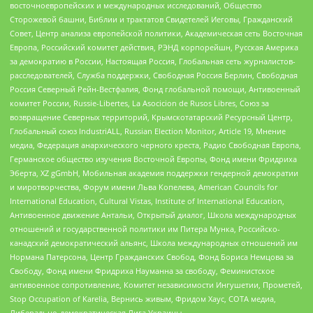
восточноевропейских и международных исследований, Общество
Сторожевой башни, Библии и трактатов Свидетелей Иеговы, Гражданский
Совет, Центр анализа европейской политики, Академическая сеть Восточная
Европа, Российский комитет действия, РЭНД корпорейшн, Русская Америка
за демократию в России, Настоящая Россия, Глобальная сеть журналистов-
расследователей, Служба поддержки, Свободная Россия Берлин, Свободная
Россия Северный Рейн-Вестфалия, Фонд глобальной помощи, Антивоенный
комитет России, Russie-Libertes, La Asocicion de Rusos Libres, Союз за
возвращение Северных территорий, Крымскотатарский Ресурсный Центр,
Глобальный союз IndustriALL, Russian Election Monitor, Article 19, Мнение
медиа, Федерация анархического черного креста, Радио Свободная Европа,
Германское общество изучения Восточной Европы, Фонд имени Фридриха
Эберта, XZ gGmbH, Мобильная академия поддержки гендерной демократии
и миротворчества, Форум имени Льва Копелева, American Councils for
International Education, Cultural Vistas, Institute of International Education,
Антивоенное движение Антальи, Открытый диалог, Школа международных
отношений и государственной политики им Питера Мунка, Российско-
канадский демократический альянс, Школа международных отношений им
Нормана Патерсона, Центр Гражданских Свобод, Фонд Бориса Немцова за
Свободу, Фонд имени Фридриха Науманна за свободу, Феминистское
антивоенное сопротивление, Комитет независимости Ингушетии, Прометей,
Stop Occupation of Karelia, Вернись живым, Фридом Хаус, СОТА медиа,
Либерально-демократическая Лига Украины