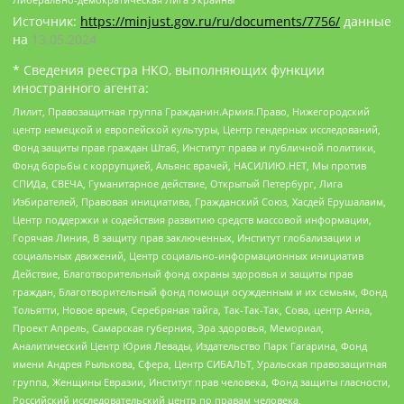
Источник:
https://minjust.gov.ru/ru/documents/7756/
данные
на
13.05.2024
* Сведения реестра НКО, выполняющих функции
иностранного агента:
Лилит, Правозащитная группа Гражданин.Армия.Право, Нижегородский
центр немецкой и европейской культуры, Центр гендерных исследований,
Фонд защиты прав граждан Штаб, Институт права и публичной политики,
Фонд борьбы с коррупцией, Альянс врачей, НАСИЛИЮ.НЕТ, Мы против
СПИДа, СВЕЧА, Гуманитарное действие, Открытый Петербург, Лига
Избирателей, Правовая инициатива, Гражданский Союз, Хасдей Ерушалаим,
Центр поддержки и содействия развитию средств массовой информации,
Горячая Линия, В защиту прав заключенных, Институт глобализации и
социальных движений, Центр социально-информационных инициатив
Действие, Благотворительный фонд охраны здоровья и защиты прав
граждан, Благотворительный фонд помощи осужденным и их семьям, Фонд
Тольятти, Новое время, Серебряная тайга, Так-Так-Так, Сова, центр Анна,
Проект Апрель, Самарская губерния, Эра здоровья, Мемориал,
Аналитический Центр Юрия Левады, Издательство Парк Гагарина, Фонд
имени Андрея Рылькова, Сфера, Центр СИБАЛЬТ, Уральская правозащитная
группа, Женщины Евразии, Институт прав человека, Фонд защиты гласности,
Российский исследовательский центр по правам человека,