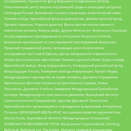
исследований, Германский фонд Маршалла Соединенных Штатов,
Тихоокеанский центр защиты окружающей среды и природных ресурсов,
Свободная Россия, Всемирный конгресс украинцев, Атлантический совет,
Человек в беде, Европейский фонд за демократию, Джеймстаунский фонд,
Прожект Хармони, Родники дракона, Врачи против насильственного
извлечения органов, Фалунь Дафа, Друзья Фалуньгун, Фалуньгун, Коалиция
по расследованию преследования в отношении Фалуньгун в Китае,
Всемирная организация по расследованию преследований Фалуньгун,
Пражский гражданский центр, Ассоциация школ политических
исследований при Совете Европы, Центр либеральной современности,
Форум русскоязычных европейцев, Немецко-русский обмен, Бард колледж,
Европейский выбор, Фонд Ходорковского, Оксфордский российский фонд,
Фонд Будущее России, Компания свободы информации, Проект Медиа,
Международное партнерство за права человека, Духовное Управление
Евангельских Христиан Украинской Христианской Церкви, Новое
Поколение, Духовное Учебное Заведение Международный Библейский
Колледж, Международное христианское движение, Всемирный Институт
Саентологических Предприятий, Церковь Духовной Технологии,
Европейская сеть организаций по наблюдению за выборами, Республика
Польша, СВОБОДНЫЙ ИДЕЛЬ-УРАЛ, Ассоциация развития журналистики,
IStories fonds, Королевский Институт Международных Отношений,
КРИМСЬКА ПРАВОЗАХИСНА ГРУПА, Фонд имени Генриха Бёлля, Stichting
Bellingcat, Bellingcat Ltd, The Insider, Институт правовой инициативы