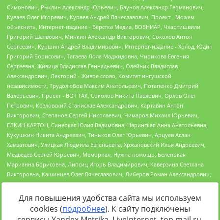
Для повышения удобства сайта мы используем
cookies (
подробнее
). К сайту подключены
Источник:
https://minjust.gov.ru/uploaded/files/reestr-
сервисы Yandex.Metrika, LiveInternet, top.mail.ru,