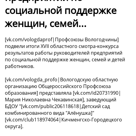
социальной поддержке
женщин, семей...
[vk.com/vologdaprof|Профсоюзы Вологодчины]
подвели итоги XVII областного смотра-конкурса
результатов работы руководителей предприятий
по социальной поддержке женщин, семей и детей
работников.
[vk.com/vologda_profo|Вологодскую областную
организацию Общероссийского Профсоюза
образования] представляла [vk.com/id20731990|
Мария Николаевна Чекавинская], заведующий
БДОУ "[vk.com/public206118618|Детский сад
комбинированного вида "Алёнушка]"
[vk.com/club118974064|Кичменгско-Городецкого
округа].