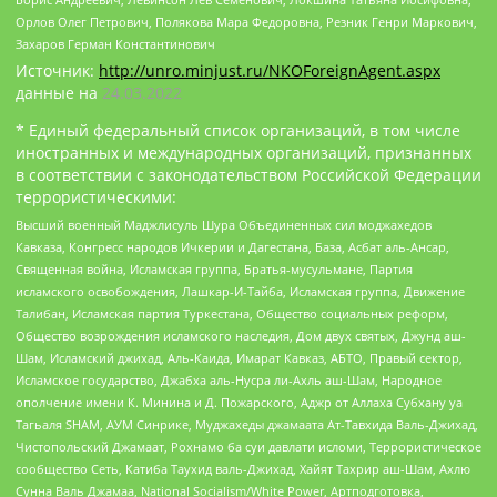
Орлов Олег Петрович, Полякова Мара Федоровна, Резник Генри Маркович,
Захаров Герман Константинович
Источник:
http://unro.minjust.ru/NKOForeignAgent.aspx
данные на
24.03.2022
* Единый федеральный список организаций, в том числе
иностранных и международных организаций, признанных
в соответствии с законодательством Российской Федерации
террористическими:
Высший военный Маджлисуль Шура Объединенных сил моджахедов
Кавказа, Конгресс народов Ичкерии и Дагестана, База, Асбат аль-Ансар,
Священная война, Исламская группа, Братья-мусульмане, Партия
исламского освобождения, Лашкар-И-Тайба, Исламская группа, Движение
Талибан, Исламская партия Туркестана, Общество социальных реформ,
Общество возрождения исламского наследия, Дом двух святых, Джунд аш-
Шам, Исламский джихад, Аль-Каида, Имарат Кавказ, АБТО, Правый сектор,
Исламское государство, Джабха аль-Нусра ли-Ахль аш-Шам, Народное
ополчение имени К. Минина и Д. Пожарского, Аджр от Аллаха Субхану уа
Тагьаля SHAM, АУМ Синрике, Муджахеды джамаата Ат-Тавхида Валь-Джихад,
Чистопольский Джамаат, Рохнамо ба суи давлати исломи, Террористическое
сообщество Сеть, Катиба Таухид валь-Джихад, Хайят Тахрир аш-Шам, Ахлю
Сунна Валь Джамаа, National Socialism/White Power, Артподготовка,