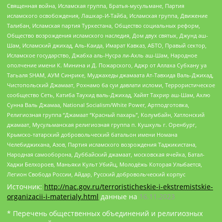
Священная война, Исламская группа, Братья-мусульмане, Партия
исламского освобождения, Лашкар-И-Тайба, Исламская группа, Движение
Талибан, Исламская партия Туркестана, Общество социальных реформ,
Общество возрождения исламского наследия, Дом двух святых, Джунд аш-
Шам, Исламский джихад, Аль-Каида, Имарат Кавказ, АБТО, Правый сектор,
Исламское государство, Джабха аль-Нусра ли-Ахль аш-Шам, Народное
ополчение имени К. Минина и Д. Пожарского, Аджр от Аллаха Субхану уа
Тагьаля SHAM, АУМ Синрике, Муджахеды джамаата Ат-Тавхида Валь-Джихад,
Чистопольский Джамаат, Рохнамо ба суи давлати исломи, Террористическое
сообщество Сеть, Катиба Таухид валь-Джихад, Хайят Тахрир аш-Шам, Ахлю
Сунна Валь Джамаа, National Socialism/White Power, Артподготовка,
Религиозная группа “Джамаат “Красный пахарь”, Колумбайн, Хатлонский
джамаат, Мусульманская религиозная группа п. Кушкуль г. Оренбург,
Крымско-татарский добровольческий батальон имени Номана
Челебиджихана, Азов, Партия исламского возрождения Таджикистана,
Народная самооборона, Дуббайский джамаат, московская ячейка, Батал-
Хаджи Белхороев, Маньяки Культ Убийц, Молодёжь Которая Улыбается,
Легион Свобода России, Айдар, Русский добровольческий корпус
Источник:
http://nac.gov.ru/terroristicheskie-i-ekstremistskie-
organizacii-i-materialy.html
данные на
16.11.2023
* Перечень общественных объединений и религиозных