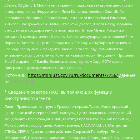
Эберта, XZ gGmbH, Мобильная академия поддержки гендерной демократии
и миротворчества, Форум имени Льва Копелева, American Councils for
International Education, Cultural Vistas, Institute of International Education,
Антивоенное движение Антальи, Открытый диалог, Школа международных
отношений и государственной политики им Питера Мунка, Российско-
канадский демократический альянс, Школа международных отношений им
Нормана Патерсона, Центр Гражданских Свобод, Фонд Бориса Немцова за
Свободу, Фонд имени Фридриха Науманна за свободу, Феминистское
антивоенное сопротивление, Комитет независимости Ингушетии, Прометей,
Stop Occupation of Karelia, Вернись живым, Фридом Хаус, СОТА медиа,
Либерально-демократическая Лига Украины
Источник:
https://minjust.gov.ru/ru/documents/7756/
данные
на
13.05.2024
* Сведения реестра НКО, выполняющих функции
иностранного агента:
Лилит, Правозащитная группа Гражданин.Армия.Право, Нижегородский
центр немецкой и европейской культуры, Центр гендерных исследований,
Фонд защиты прав граждан Штаб, Институт права и публичной политики,
Фонд борьбы с коррупцией, Альянс врачей, НАСИЛИЮ.НЕТ, Мы против
СПИДа, СВЕЧА, Гуманитарное действие, Открытый Петербург, Лига
Избирателей, Правовая инициатива, Гражданский Союз, Хасдей Ерушалаим,