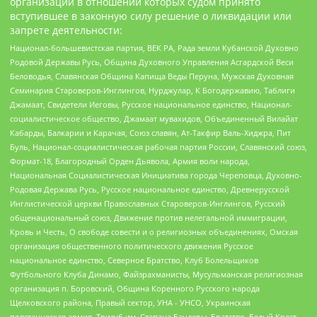
организаций в отношении которых судом принято
вступившее в законную силу решение о ликвидации или
запрете деятельности:
Национал-большевистская партия, ВЕК РА, Рада земли Кубанской Духовно
Родовой Державы Русь, Община Духовного Управления Асгардской Веси
Беловодья, Славянская Община Капища Веды Перуна, Мужская Духовная
Семинария Староверов-Инглингов, Нурджулар, К Богодержавию, Таблиги
Джамаат, Свидетели Иеговы, Русское национальное единство, Национал-
социалистическое общество, Джамаат мувахидов, Объединенный Вилайат
Кабарды, Балкарии и Карачая, Союз славян, Ат-Такфир Валь-Хиджра, Пит
Буль, Национал-социалистическая рабочая партия России, Славянский союз,
Формат-18, Благородный Орден Дьявола, Армия воли народа,
Национальная Социалистическая Инициатива города Череповца, Духовно-
Родовая Держава Русь, Русское национальное единство, Древнерусской
Инглистической церкви Православных Староверов-Инглингов, Русский
общенациональный союз, Движение против нелегальной иммиграции,
Кровь и Честь, О свободе совести и о религиозных объединениях, Омская
организация общественного политического движения Русское
национальное единство, Северное Братство, Клуб Болельщиков
Футбольного Клуба Динамо, Файзрахманисты, Мусульманская религиозная
организация п. Боровский, Община Коренного Русского народа
Щелковского района, Правый сектор, УНА - УНСО, Украинская
повстанческая армия, Тризуб им. Степана Бандеры, Братство, Белый Крест,