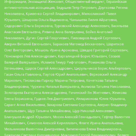
Информации, Экозащита!-Женсовет, Общественный вердикт, Евразийская
антимонопольная ассоциация, Бедушев Петр Петрович, Дзугкоева Регина
Николаевна, Кривенко Сергей Владимирович, Милославский Павел
Юрьевич, Шнырова Ольга Вадимовна, Чанышева Лилия Айратовна,
Сидорович Ольга Борисовна, Туровский Александр Алексеевич, Васильева
Анастасия Евгеньевна, Ривина Анна Валерьевна, Бойко Анатолий
Николаевич, Дугин Сергей Георгиевич, Пивоваров Андрей Сергеевич,
Аверин Виталий Евгеньевич, Барахоев Магомед Бекханович, Шарипков
Олег Викторович, Мошель Ирина Ароновна, Шведов Григорий Сергеевич,
Пономарев Лев Александрович, Каргалицкий Борис Юльевич, Созаев
Валерий Валерьевич, Исламов Тимур Рифгатович, Романова Ольга
Евгеньевна, Щаров Сергей Алексадрович, Цирульников Борис Альбертович,
Гасан Ольга Павловна, Паутов Юрий Анатольевич, Верховский Александр
Маркович, Пислакова-Паркер Марина Петровна, Кочеткова Татьяна
Владимировна, Чуркина Наталья Валерьевна, Акимова Татьяна Николаевна,
Золотарева Екатерина Александровна, Рачинский Ян Збигневич, Жемкова
Елена Борисовна, Гудков Лев Дмитриевич, Илларионова Юлия Юрьевна,
Саранг Анна Васильевна, Захарова Светлана Сергеевна, Аверин Владимир
Анатольевич, Щур Татьяна Михайловна, Щур Николай Алексеевич,
Блинушов Андрей Юрьевич, Мосин Алексей Геннадьевич, Гефтер Валентин
Михайлович, Симонов Алексей Кириллович, Флиге Ирина Анатольевна,
Мельникова Валентина Дмитриевна, Вититинова Елена Владимировна,
Баженова Светлана Куприяновна, Максимов Сергей Владимирович, Беляев