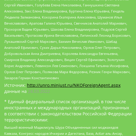
Сергей Иванович, Голубева Елена Николаевна, Ганнушкина Светлана
Алексеевна, Закс Елена Владимировна, Буртина Елена Юрьевна, Гендель
Людмила Залмановна, Кокорина Екатерина Алексеевна, Шуманов Илья
Вячеславович, Арапова Галина Юрьевна, Свечников Анатолий Мариевич,
Прохоров Вадим Юрьевич, Шахова Елена Владимировна, Подузов Сергей
Васильевич, Протасова Ирина Вячеславовна, Литинский Леонид Борисович,
Лукашевский Сергей Маркович, Бахмин Вячеслав Иванович, Шабад
Анатолий Ефимович, Сухих Дарья Николаевна, Орлов Олег Петрович,
Добровольская Анна Дмитриевна, Королева Александра Евгеньевна,
Смирнов Владимир Александрович, Вицин Сергей Ефимович, Золотухин
Борис Андреевич, Левинсон Лев Семенович, Локшина Татьяна Иосифовна,
Орлов Олег Петрович, Полякова Мара Федоровна, Резник Генри Маркович,
Захаров Герман Константинович
Источник:
http://unro.minjust.ru/NKOForeignAgent.aspx
данные на
24.03.2022
* Единый федеральный список организаций, в том числе
иностранных и международных организаций, признанных
в соответствии с законодательством Российской Федерации
террористическими:
Высший военный Маджлисуль Шура Объединенных сил моджахедов
Кавказа, Конгресс народов Ичкерии и Дагестана, База, Асбат аль-Ансар,