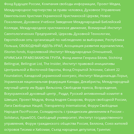
Фонд Будущее России, Компания свободы информации, Проект Медиа,
Международное партнерство за права человека, Духовное Управление
Евангельских Христиан Украинской Христианской Церкви, Новое
Поколение, Духовное Учебное Заведение Международный Библейский
Колледж, Международное христианское движение, Всемирный Институт
Саентологических Предприятий, Церковь Духовной Технологии,
Европейская сеть организаций по наблюдению за выборами, Республика
Польша, СВОБОДНЫЙ ИДЕЛЬ-УРАЛ, Ассоциация развития журналистики,
IStories fonds, Королевский Институт Международных Отношений,
КРИМСЬКА ПРАВОЗАХИСНА ГРУПА, Фонд имени Генриха Бёлля, Stichting
Bellingcat, Bellingcat Ltd, The Insider, Институт правовой инициативы
Центральной и Восточной Европы, Фонд Открытой Эстонии, Calvert 22
Foundation, Канадский украинский конгресс, Институт Макдональда-Лорье,
Украинская национальная федерация Канады, Декабристы, Международный
научный центр им Вудро Вильсона, Свободная пресса, Возрождение,
Всеукраинский духовный центр , Риддл, Русский антивоенный комитет в
Швеции, Проект Медуза, Фонд Андрея Сахарова, Форум свободной России,
Лига Свободных Наций, Transparеncy International, Форум Свободных
Народов ПостРоссии, Солидарность с гражданским движением в России –
Solidarus, КрымSOS, Свободный университет, Институт государственного
управления, Форум гражданского общества Россия, Беллона, Союз жителей
островов Тисима и Хабомаи, Съезд народных депутатов, Гринпис