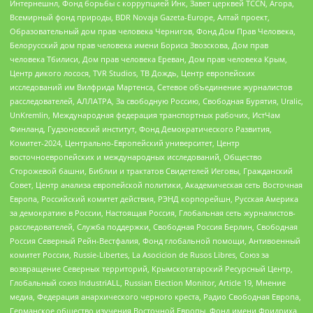
Интернешнл, Фонд борьбы с коррупцией Инк, Завет церквей TCCN, Агора,
Всемирный фонд природы, BDR Novaja Gazeta-Europe, Алтай проект,
Образовательный дом прав человека Чернигов, Фонд Дом Прав Человека,
Белорусский дом прав человека имени Бориса Звозскова, Дом прав
человека Тбилиси, Дом прав человека Ереван, Дом прав человека Крым,
Центр дикого лосося, TVR Studios, ТВ Дождь, Центр европейских
исследований им Вилфрида Мартенса, Сетевое объединение журналистов
расследователей, АЛЛАТРА, За свободную Россию, Свободная Бурятия, Uralic,
UnKremlin, Международная федерация транспортных рабочих, ИстЧам
Финланд, Гудзоновский институт, Фонд Демократического Развития,
Комитет-2024, Центрально-Европейский университет, Центр
восточноевропейских и международных исследований, Общество
Сторожевой башни, Библии и трактатов Свидетелей Иеговы, Гражданский
Совет, Центр анализа европейской политики, Академическая сеть Восточная
Европа, Российский комитет действия, РЭНД корпорейшн, Русская Америка
за демократию в России, Настоящая Россия, Глобальная сеть журналистов-
расследователей, Служба поддержки, Свободная Россия Берлин, Свободная
Россия Северный Рейн-Вестфалия, Фонд глобальной помощи, Антивоенный
комитет России, Russie-Libertes, La Asocicion de Rusos Libres, Союз за
возвращение Северных территорий, Крымскотатарский Ресурсный Центр,
Глобальный союз IndustriALL, Russian Election Monitor, Article 19, Мнение
медиа, Федерация анархического черного креста, Радио Свободная Европа,
Германское общество изучения Восточной Европы, Фонд имени Фридриха