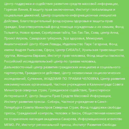
Центр поддержки и содействия развитию средств массовой информации,
Горячая Линия, В защиту прав заключенных, Институт глобализации и
социальных движений, Центр социально-информационных инициатив
Действие, Благотворительный фонд охраны здоровья и защиты прав
граждан, Благотворительный фонд помощи осужденным и их семьям, Фонд
Тольятти, Новое время, Серебряная тайга, Так-Так-Так, Сова, центр Анна,
Проект Апрель, Самарская губерния, Эра здоровья, Мемориал,
Аналитический Центр Юрия Левады, Издательство Парк Гагарина, Фонд
имени Андрея Рылькова, Сфера, Центр СИБАЛЬТ, Уральская правозащитная
группа, Женщины Евразии, Институт прав человека, Фонд защиты гласности,
Российский исследовательский центр по правам человека,
Дальневосточный центр развития гражданских инициатив и социального
партнерства, Гражданское действие, Центр независимых социологических
исследований, Сутяжник, АКАДЕМИЯ ПО ПРАВАМ ЧЕЛОВЕКА, Центр развития
некоммерческих организаций, Частное учреждение в Калининграде Совета
Министров северных стран, Гражданское содействие, Трансперенси
Интернешнл-Р, Центр Защиты Прав Средств Массовой Информации,
Институт развития прессы - Сибирь, Частное учреждение в Санкт-
Петербурге Совета Министров Северных Стран, Фонд поддержки свободы
прессы, Гражданский контроль, Человек и Закон, Общественная комиссия
по сохранению наследия академика Сахарова, Информационное агентство
МЕМО. РУ, Институт региональной прессы, Институт Развития Свободы