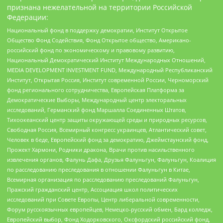
признана нежелательной на территории Российской
Федерации:
Национальный фонд в поддержку демократии, Институт Открытое
Общество Фонд Содействия, Фонд Открытое общество, Американо-
российский фонд по экономическому и правовому развитию,
Национальный Демократический Институт Международных Отношений,
MEDIA DEVELOPMENT INVESTMENT FUND, Международный Республиканский
Институт, Открытая Россия, Институт современной России, Черноморский
фонд регионального сотрудничества, Европейская Платформа за
Демократические Выборы, Международный центр электоральных
исследований, Германский фонд Маршалла Соединенных Штатов,
Тихоокеанский центр защиты окружающей среды и природных ресурсов,
Свободная Россия, Всемирный конгресс украинцев, Атлантический совет,
Человек в беде, Европейский фонд за демократию, Джеймстаунский фонд,
Прожект Хармони, Родники дракона, Врачи против насильственного
извлечения органов, Фалунь Дафа, Друзья Фалуньгун, Фалуньгун, Коалиция
по расследованию преследования в отношении Фалуньгун в Китае,
Всемирная организация по расследованию преследований Фалуньгун,
Пражский гражданский центр, Ассоциация школ политических
исследований при Совете Европы, Центр либеральной современности,
Форум русскоязычных европейцев, Немецко-русский обмен, Бард колледж,
Европейский выбор, Фонд Ходорковского, Оксфордский российский фонд,