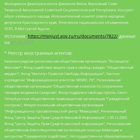
Молодежное Демократическое Движение Весна, Верховный Совет
Татарской Автономной Советской Социалистической Республики, Конгресс
ойрат-калмыцкого народа, Исполнительный комитет совета народных
депутатов Красноярского края, Этническое национальное объединение,
ЛГБТ, Я.МЫ Сергей Фургал
Источник:
https://minjust.gov.ru/ru/documents/7822/
данные
на
03.05.2024
* Реестр иностранных агентов:
Калининградская региональная общественная организация "Экозащита!-Женсовет", Фонд содействия защите прав и свобод граждан "Общественный вердикт", Фонд "Институт Развития Свободы Информации", Частное учреждение "Информационное агентство МЕМО. РУ", Региональная общественная организация "Общественная комиссия по сохранению наследия академика Сахарова", Фонд поддержки свободы прессы, Санкт-Петербургская общественная правозащитная организация "Гражданский контроль", Межрегиональная общественная организация "Информационно-просветительский центр "Мемориал", Региональный Фонд "Центр Защиты Прав Средств Массовой Информации", с 05.12.2023 Фонд "Центр Защиты Прав Средств массовой информации", Региональная общественная благотворительная организация помощи беженцам и мигрантам "Гражданское содействие", Негосударственное образовательное учреждение дополнительного профессионального образования (повышение квалификации) специалистов "АКАДЕМИЯ ПО ПРАВАМ ЧЕЛОВЕКА", Свердловская региональная общественная организация "Сутяжник", Автономная некоммерческая организация "Центр независимых социологических исследований", Союз общественных объединений "Российский исследовательский центр по правам человека", Региональное общественное учреждение научно-информационный центр "МЕМОРИАЛ", Некоммерческая организация "Фонд защиты гласности", Автономная некоммерческая организация "Институт прав человека", Городская общественная организация "Екатеринбургское общество "МЕМОРИАЛ", Городская общественная организация "Рязанское историко-просветительское и правозащитное общество "Мемориал" (Рязанский Мемориал), Челябинский региональный орган общественной самодеятельности – женское общественное объединение "Женщины Евразии", Челябинский региональный орган общественной самодеятельности "Уральская правозащитная группа", Фонд содействия защите здоровья и социальной справедливости имени Андрея Рылькова, Автономная Некоммерческая Организация "Аналитический Центр Юрия Левады", Автономная некоммерческая организация социальной поддержки населения "Проект Апрель", Региональная общественная организация помощи женщинам и детям, находящимся в кризисной ситуации "Информационно-методический центр "Анна", Фонд содействия развитию массовых коммуникаций и правовому просвещению "Так-так-Так", Фонд содействия устойчивому развитию "Серебряная тайга", Свердловский региональный общественный фонд социальных проектов "Новое время", "Idel.Реалии", Кавказ.Реалии, Крым.Реалии, Телеканал Настоящее Время, Татаро-башкирская служба Радио Свобода (Azatliq Radiosi), Радио Свободная Европа/Радио Свобода (PCE/PC), "Сибирь.Реалии", "Фактограф", Благотворительный фонд помощи осужденным и их семьям, Автономная некоммерческая организация "Институт глобализации и социальных движений", Фонд "В защиту прав заключенных", Частное учреждение "Центр поддержки и содействия развитию средств массовой информации", Пензенский региональный общественный благотворительный фонд "Гражданский союз", "Север.Реалии", Некоммерческая организация Фонд "Правовая инициатива", Общество с ограниченной ответственностью "Радио Свободная Европа/Радио Свобода", Чешское информационное агентство "MEDIUM-ORIENT", Красноярская региональная общественная организация "Мы против СПИДа", Камалягин Денис Николаевич, Маркелов Сергей Евгеньевич, Пономарев Лев Александрович, Савицкая Людмила Алексеевна, Автономная некоммерческая организация "Центр по работе с проблемой насилия "НАСИЛИЮ.НЕТ", Межрегиональный профессиональный союз работников здравоохранения "Альянс врачей", Юридическое лицо, зарегистрированное в Латвийской Республике, SIA "Medusa Project" (регистрационный номер 40103797863, дата регистрации 10.06.2014), Некоммерческая организация "Фонд по борьбе с коррупцией", Автономная некоммерческая организация "Институт права и публичной политики", Баданин Роман Сергеевич, Гликин Максим Александрович, Железнова Мария Михайловна, Лукьянова Юлия Сергеевна, Маетная Елизавета Витальевна, Маняхин Петр Борисович, Чуракова Ольга Владимировна, Ярош Юлия Петровна, Юридическое лицо "The Insider SIA", зарегистрированное в Риге, Латвийская Республика (дата регистрации 26.06.2015), являющееся администратором доменного имени интернет-издания "The Insider SIA", https://theins.ru, Постернак Алексей Евгеньевич, Рубин Михаил Аркадьевич, Анин Роман Александрович, Юридическое лицо Istories fonds, зарегистрированное в Латвийской Республике (регистрационный номер 50008295751, дата регистрации 24.02.2020), Великовский Дмитрий Александрович, Долинина Ирина Николаевна, Мароховская Алеся Алексеевна, Шлейнов Роман Юрьевич, Шмагун Олеся Валентиновна, Общество с ограниченной ответственностью "Альтаир 2021", Общество с ограниченной ответственностью "Вега 2021", Общество с ограниченной ответственностью "Главный редактор 2021", Общество с ограниченной ответственностью "Ромашки монолит", Важенков Артем Валерьевич, Ивановская областная общественная организация "Центр гендерных исследований", Гурман Юрий Альбертович, Медиапроект "ОВД-Инфо", Егоров Владимир Владимирович, Жилинский Владимир Александрович, Общество с ограниченной ответственностью "ЗП", Иванова София Юрьевна, Карезина Инна Павловна, Кильтау Екатерина Викторовна, Петров Алексей Викторович, Пискунов Сергей Евгеньевич, Смирнов Сергей Сергеевич, Тихонов Михаил Сергеевич, Общество с ограниченной ответственностью "ЖУРНАЛИСТ-ИНОСТРАННЫЙ АГЕНТ", Арапова Галина Юрьевна, Вольтская Татьяна Анатольевна, Американская компания "Mason G.E.S. Anonymous Foundation" (США), являющаяся владельцем интернет-издания https://mnews.world/, Компания "Stichting Bellingcat", зарегистрированная в Нидерландах (дата регистрации 11.07.2018), Захаров Андрей Вячеславович, Клепиковская Екатерина Дмитриевна, Общество с ограниченной ответственностью "МЕМО", Перл Роман Александрович, Симонов Евгений Алексеевич, Соловьева Елена Анатольевна, Сотников Даниил Владимирович, Сурначева Елизавета Дмитриевна, Автономная некоммерческая организация по защите прав человека и информированию населения "Якутия – Наше Мнение", Общество с ограниченной ответственностью "Москоу диджитал медиа", с 26.01.2023 Общество с ограниченной ответственностью "Чайка Белые сады", Ветошкина Валерия Валерьевна, Заговора Максим Александрович, Межрегиональное общественное движение "Российская ЛГБТ - сеть", Оленичев Максим Владимирович, Павлов Иван Юрьевич, Скворцова Елена Сергеевна, Общество с ограниченной ответственностью "Как бы инагент", Кочетков Игорь Викторович, Общество с ограниченной ответственностью "Честные выборы", Еланчик Олег Александрович, Общество с ограниченной ответственностью "Нобелевский призыв", Гималова Регина Эмилевна, Григорьев Андрей Валерьевич, Григорьева Алина Александровна, Ассоциация по содействию защите прав призывников, альтернативнослужащих и военнослужащих "Правозащитная группа "Гражданин.Армия.Право", Хисамова Регина Фаритовна, Автономная некоммерческая организация по реализации социально-правовых программ "Лилит", Дальневосточное общественное движение "Маяк", Санкт-Петербургская ЛГБТ-инициативная группа "Выход", Инициативная группа ЛГБТ+ "Реверс", Алексеев Андрей Викторович, Бекбулатова Таисия Львовна, Беляев Иван Михайлович, Владыкина Елена Сергеевна, Гельман Марат Александрович, Никульшина Вероника Юрьевна, Толоконникова Надежда Андреевна, Шендерович Виктор Анатольевич, Общество с ограниченной ответственностью "Данное сообщение", Общество с ограниченной ответственностью Издательский дом "Новая глава", Айнбиндер Александра Александровна, Московский комьюнити-центр для ЛГБТ+инициатив, Благотворительный фонд развития филантропии, Deutsche Welle (Германия, Kurt-Schumacher-Strasse 3, 53113 Bonn), Борзунова Мария Михайловна, Воробьев Виктор Викторович, Голубева Анна Львовна, Константинова Алла Михайловна, Малкова Ирина Владимировна, Мурадов Мурад Абдулгалимович, Осетинская Елизавета Николаевна, Понасенков Евгений Николаевич, Ганапольский Матвей Юрьевич, Киселев Евгений Алексеевич, Борухович Ирина Григорьевна, Дремин Иван Тимофеевич, Дубровский Дмитрий Викторович, Красноярская региональная общественная организация поддержки и развития альтернативных образовательных технологий и межкультурных коммуникаций "ИНТЕРРА", Маяковская Екатерина Алексеевна, Фейгин Марк Захарович, Филимонов Андрей Викторович, Дзугкоева Регина Николаевна, Доброхотов Роман Александрович, Дудь Юрий Александрович, Елкин Сергей Владимирович, Кругликов Кирилл Игоревич, Сабунаева Мария Леонидовна, Семенов Алексей Владимирович, Шаинян Карен Багратович, Шульман Екатерина Михайловна, Асафьев Артур Валерьевич, Вахштайн Виктор Семенович, Венедиктов Алексей Алексеевич, Лушникова Екатерина Евгеньевна, Волков Леонид Михайлович, Невзоров Александр Глебович, Пархоменко Сергей Борисович, Сироткин Ярослав Николаевич, Кара-Мурза Владимир Владимирович, Баранова Наталья Владимировна, Гозман Леонид Яковлевич, Кагарлицкий Борис Юльевич, Климарев Михаил Валерьевич, Милов Владимир Станиславович, Автономная некоммерческая организация Краснодарский центр современного искусства "Типография", Моргенштерн Алишер Тагирович, Соболь Любовь Эдуардовна, Общество с ограниченной ответственностью "ЛИЗА НОРМ", Каспаров Гарри Кимович, Ходорковский Михаил Борисович, Общество с ограниченной ответственностью "Апрельские тезисы", Данилович Ирина Брониславовна, Кашин Олег Владимирович, Петров Николай Владимирович, Пивоваров Алексей Владимирович, Соколов Михаил Владимирович, Цветкова Юлия Владимировна, Чичваркин Евгений Александрович, Комитет против пыток/Команда против пыток, Общество с ограниченной ответственностью "Первый научный", Общество с ограниченной ответственностью "Вертолет и ко", Белоцерковская Вероника Борисовна, Кац Максим Евгеньевич, Лазарева Татьяна Юрьевна, Шаведдинов Руслан Табризович, Яшин Илья Валерьевич, Общество с ограниченной ответственностью "Иноагент ААВ", Алешковский Дмитрий Петрович, Альбац Евгения Марковна, Быков Дмитрий Львович, Галямина Юлия Евгеньевна, Лойко Сергей Леонидович, Мартынов Кирилл Константинович, Медведев Сергей Александрович, Крашенинников Федор Геннадиевич, Гордеева Катерина Вл