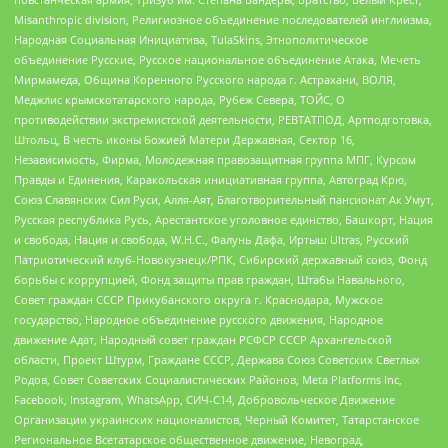
Misanthropic division, Религиозное объединение последователей инглиизма,
Народная Социальная Инициатива, TulaSkins, Этнополитическое
объединение Русские, Русское национальное объединение Атака, Мечеть
Мирмамеда, Община Коренного Русского народа г. Астрахани, ВОЛЯ,
Меджлис крымскотатарского народа, Рубеж Севера, ТОЙС, О
противодействии экстремистской деятельности, РЕВТАТПОД, Артподготовка,
Штольц, В честь иконы Божией Матери Державная, Сектор 16,
Независимость, Фирма, Молодежная правозащитная группа МПГ, Курсом
Правды и Единения, Каракольская инициативная группа, Автоград Крю,
Союз Славянских Сил Руси, Алля-Аят, Благотворительный пансионат Ак Умут,
Русская республика Русь, Арестантское уголовное единство, Башкорт, Нация
и свобода, Нация и свобода, W.H.С., Фалунь Дафа, Иртыш Ultras, Русский
Патриотический клуб-Новокузнецк/РПК, Сибирский державный союз, Фонд
борьбы с коррупцией, Фонд защиты прав граждан, Штабы Навального,
Совет граждан СССР Прикубанского округа г. Краснодара, Мужское
государство, Народное объединение русского движения, Народное
движение Адат, Народный совет граждан РСФСР СССР Архангельской
области, Проект Штурм, Граждане СССР, Держава Союз Советских Светлых
Родов, Совет Советских Социалистических Районов, Meta Platforms Inc,
Facebook, Instagram, WhatsApp, СИЧ-С14, Добровольческое Движение
Организации украинских националистов, Черный Комитет, Татарстанское
Региональное Всетатарское общественное движение, Невоград,