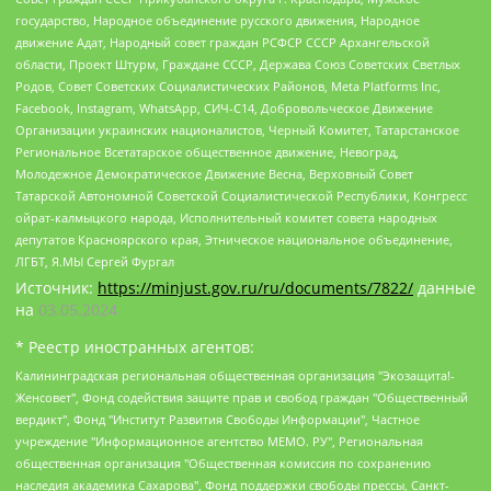
государство, Народное объединение русского движения, Народное
движение Адат, Народный совет граждан РСФСР СССР Архангельской
области, Проект Штурм, Граждане СССР, Держава Союз Советских Светлых
Родов, Совет Советских Социалистических Районов, Meta Platforms Inc,
Facebook, Instagram, WhatsApp, СИЧ-С14, Добровольческое Движение
Организации украинских националистов, Черный Комитет, Татарстанское
Региональное Всетатарское общественное движение, Невоград,
Молодежное Демократическое Движение Весна, Верховный Совет
Татарской Автономной Советской Социалистической Республики, Конгресс
ойрат-калмыцкого народа, Исполнительный комитет совета народных
депутатов Красноярского края, Этническое национальное объединение,
ЛГБТ, Я.МЫ Сергей Фургал
Источник:
https://minjust.gov.ru/ru/documents/7822/
данные
на
03.05.2024
* Реестр иностранных агентов:
Калининградская региональная общественная организация "Экозащита!-Женсовет", Фонд содействия защите прав и свобод граждан "Общественный вердикт", Фонд "Институт Развития Свободы Информации", Частное учреждение "Информационное агентство МЕМО. РУ", Региональная общественная организация "Общественная комиссия по сохранению наследия академика Сахарова", Фонд поддержки свободы прессы, Санкт-Петербургская общественная правозащитная организация "Гражданский контроль", Межрегиональная общественная организация "Информационно-просветительский центр "Мемориал", Региональный Фонд "Центр Защиты Прав Средств Массовой Информации", с 05.12.2023 Фонд "Центр Защиты Прав Средств массовой информации", Региональная общественная благотворительная организация помощи беженцам и мигрантам "Гражданское содействие", Негосударственное образовательное учреждение дополнительного профессионального образования (повышение квалификации) специалистов "АКАДЕМИЯ ПО ПРАВАМ ЧЕЛОВЕКА", Свердловская региональная общественная организация "Сутяжник", Автономная некоммерческая организация "Центр независимых социологических исследований", Союз общественных объединений "Российский исследовательский центр по правам человека", Региональное общественное учреждение научно-информационный центр "МЕМОРИАЛ", Некоммерческая организация "Фонд защиты гласности", Автономная некоммерческая организация "Институт прав человека", Городская общественная организация "Екатеринбургское общество "МЕМОРИАЛ", Городская общественная организация "Рязанское историко-просветительское и правозащитное общество "Мемориал" (Рязанский Мемориал), Челябинский региональный орган общественной самодеятельности – женское общественное объединение "Женщины Евразии", Челябинский региональный орган общественной самодеятельности "Уральская правозащитная группа", Фонд содействия защите здоровья и социальной справедливости имени Андрея Рылькова, Автономная Некоммерческая Организация "Аналитический Центр Юрия Левады", Автономная некоммерческая организация социальной поддержки населения "Проект Апрель", Региональная общественная организация помощи женщинам и детям, находящимся в кризисной ситуации "Информационно-методический центр "Анна", Фонд содействия развитию массовых коммуникаций и правовому просвещению "Так-так-Так", Фонд содействия устойчивому развитию "Серебряная тайга", Свердловский региональный общественный фонд социальных проектов "Новое время", "Idel.Реалии", Кавказ.Реалии, Крым.Реалии, Телеканал Настоящее Время, Татаро-башкирская служба Радио Свобода (Azatliq Radiosi), Радио Свободная Европа/Радио Свобода (PCE/PC), "Сибирь.Реалии", "Фактограф", Благотворительный фонд помощи осужденным и их семьям, Автономная некоммерческая организация "Институт глобализации и социальных движений", Фонд "В защиту прав заключенных", Частное учреждение "Центр поддержки и содействия развитию средств массовой информации", Пензенский региональный общественный благотворительный фонд "Гражданский союз", "Север.Реалии", Некоммерческая организация Фонд "Правовая инициатива", Общество с ограниченной ответственностью "Радио Свободная Европа/Радио Свобода", Чешское информационное агентство "MEDIUM-ORIENT", Красноярская региональная общественная организация "Мы против СПИДа", Камалягин Денис Николаевич, Маркелов Сергей Евгеньевич, Пономарев Лев Александрович, Савицкая Людмила Алексеевна, Автономная некоммерческая организация "Центр по работе с проблемой насилия "НАСИЛИЮ.НЕТ", Межрегиональный профессиональный союз работников здравоохранения "Альянс врачей", Юридическое лицо, зарегистрированное в Латвийской Республике, SIA "Medusa Project" (регистрационный номер 40103797863, дата регистрации 10.06.2014), Некоммерческая организация "Фонд по борьбе с коррупцией", Автономная некоммерческая организация "Институт права и публичной политики", Баданин Роман Сергеевич, Гликин Максим Александрович, Железнова Мария Михайловна, Лукьянова Юлия Сергеевна, Маетная Елизавета Витальевна, Маняхин Петр Борисович, Чуракова Ольга Владимировна, Ярош Юлия Петровна, Юридическое лицо "The Insider SIA", зарегистрированное в Риге, Латвийская Республика (дата регистрации 26.06.2015), являющееся администратором доменного имени интернет-издания "The Insider SIA", https://theins.ru, Постернак Алексей Евгеньевич, Рубин Михаил Аркадьевич, Анин Роман Александрович, Юридическое лицо Istories fonds, зарегистрированное в Латвийской Республике (регистрационный номер 50008295751, дата регистрации 24.02.2020), Великовский Дмитрий Александрович, Долинина Ирина Николаевна, Мароховская Алеся Алексеевна, Шлейнов Роман Юрьевич, Шмагун Олеся Валентиновна, Общество с ограниченной ответственностью "Альтаир 2021", Общество с ограниченной ответственностью "Вега 2021", Общество с ограниченной ответственностью "Главный редактор 2021", Общество с ограниченной ответственностью "Ромашки монолит", Важенков Артем Валерьевич, Ивановская областная общественная организация "Центр гендерных исследований", Гурман Юрий Альбертович, Медиапроект "ОВД-Инфо", Егоров Владимир Владимирович, Жилинский Владимир Александрович, Общество с ограниченной ответственностью "ЗП", Иванова София Юрьевна, Карезина Инна Павловна, Кильтау Екатерина Викторовна, Петров Алексей Викторович, Пискунов Сергей Евгеньевич, Смирнов Сергей Сергеевич, Тихонов Михаил Сергеевич, Общество с ограниченной ответственностью "ЖУРНАЛИСТ-ИНОСТРАННЫЙ АГЕНТ", Арапова Галина Юрьевна, Вольтская Татьяна Анатольевна, Американская компания "Mason G.E.S. Anonymous Foundation" (США), являющаяся владельцем интернет-издания https://mnews.world/, Компания "Stichting Bellingcat", зарегистрированная в Нидерландах (дата регистрации 11.07.2018), Захаров Андрей Вячеславович, Клепиковская Екатерина Дмитриевна, Общество с ограниченной ответственностью "МЕМО", Перл Роман Александрович, Симонов Евгений Алексеевич, Соловьева Елена Анатольевна, Сотников Даниил Владимирович, Сурначева Елизавета Дмитриевна, Автономная некоммерческая организация по защите прав человека и информированию населения "Якутия – Наше Мнение", Общество с ограниченной ответственностью "Москоу диджитал медиа", с 26.01.2023 Общество с ограниченной ответственностью "Чайка Белые сады", Ветошкина Валерия Валерьевна, Заговора Максим Александрович, Межрегиональное общественное движение "Российская ЛГБТ - сеть", Оленичев Максим Владимирович, Павлов Иван Юрьевич, Скворцова Елена Сергеевна, Общество с ограниченной ответственностью "Как бы инагент", Кочетков Игорь Викторович, Общество с ограниченной ответственностью "Честные выборы", Еланчик Олег Александрович, Общество с ограниченной ответственностью "Нобелевский призыв", Гималова Регина Эмилевна, Григорьев Андрей Валерьевич, Григорьева Алина Александровна, Ассоциация по содействию защите прав призывников, альтернативнослужащих и военнослужащих "Правозащитная группа "Гражданин.Армия.Право", Хисамова Регина Фаритовна, Автономная некоммерческая организация по реализации социально-правовых программ "Лилит", Дальневосточное общественное движение "Маяк", Санкт-Петербургская ЛГБТ-инициативная группа "Выход", Инициативная группа ЛГБТ+ "Реверс", Алексеев Андрей Викторович, Бекбулатова Таисия Львовна, Беляев Иван Михайлович, Владыкина Елена Сергеевна, Гельман Марат Александрович, Никульшина Вероника Юрьевна, Толоконникова Надежда Андреевна, Шендерович Виктор Анатольевич, Общество с ограниченной ответственностью "Данное сообщение", Общество с ограниченной ответственностью Издательский дом "Новая глава", Айнбиндер Александра Александровна, Московский комьюнити-центр для ЛГБТ+инициатив, Благотворительный фонд развития филантропии, Deutsche Welle (Германия, Kurt-Schumacher-Strasse 3, 53113 Bonn), Борзунова Мария Михайловна, Воробьев Виктор Викторович, Голубева Анна Львовна, Константинова Алла Михайловна, Малкова Ирина Владимировна, Мурадов Мурад Абдулгалимович, Осетинская Елизавета Николаевна, Понасенков Евгений Николаевич, Ганапольский Матвей Юрьевич, Киселев Евгений Алексеевич, Борухович Ирина Григорьевна, Дремин Иван Тимофеевич, Дубровский Дмитрий Викторович, Красноярская региональная общественная организация поддержки и развития альтернативных образовательных технологий и межкультурных коммуникаций "ИНТЕРРА", Маяковская Екатерина Алексеевна, Фейгин Марк Захарович, Филимонов Андрей Викторович, Дзугкоева Регина Николаевна, Доброхотов Роман Александрович, Дудь Юрий Александрович, Елкин Сергей Владимирович, Кругликов Кирилл Игоревич, Сабунаева Мария Леонидовна, Семенов Алексей Владимирович, Шаинян Карен Багратович, Шульман Екатерина Михайловна, Асафьев Артур Валерьевич, Вахштайн Виктор Семенович, Венедиктов Алексей Алексеевич, Лушникова Екатерина Евгеньевна, Волков Леонид Михайлович, Невзоров Александр Глебович, Пархоменко Сергей Борисович, Сироткин Ярослав Николаевич, Кара-Мурза Владимир Владимирович, Баранова Наталья Владимировна, Гозман Леонид Яковлевич, Кагарлицкий Борис Юльевич, Климарев Михаил Валерьевич, Милов Владимир Станиславович, Автономная некоммерческая организация Краснодарский центр современного искусства "Типография", Моргенштерн Алишер Тагирович, Соболь Любовь Эдуардовна, Общество с ограниченной ответственностью "ЛИЗА НОРМ", Каспаров Гарри Кимович, Ходорковский Михаил Борисович, Общество с ограниченной ответственностью "Апрельские тезисы", Данилович Ирина Брониславовна, Кашин Олег Владимирович, Петров Николай Владимирович, Пивоваров Алексей Владимирович, Соколов Михаил Владимирович, Цветкова Юлия Владимировна, Чичваркин Евгений Александрович, Комитет против пыток/Команда против пыток, Общество с ограниченной ответственностью "Первый научный", Общество с ограниченной ответственностью "Вертолет и ко", Белоцерковская Вероника Борисовна, Кац Максим Евгеньевич, Лазарева Татьяна Юрьевна, Шаведдинов Руслан Табризович, Яшин Илья Валерьевич, Общество с ограниченной ответственностью "Иноагент ААВ", Алешковский Дмитрий Петрович, Альбац Евгения Марковна, Быков Дмитрий Львович, Галямина Юлия Евгеньевна, Лойко Сергей Леонидович, Мартынов Кирилл Константинович, Медведев Сергей Александрович, Крашенинников Федор Геннадиевич, Гордеева Катерина Вл