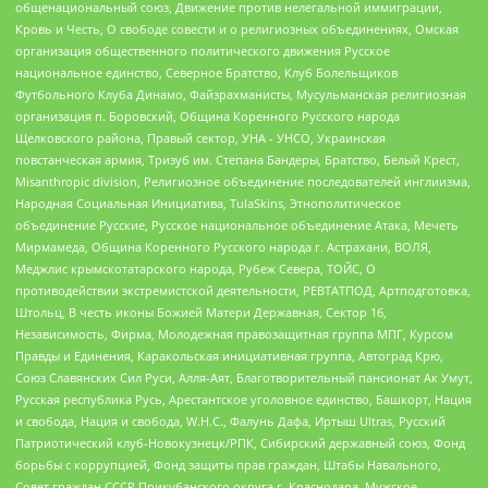
общенациональный союз, Движение против нелегальной иммиграции,
Кровь и Честь, О свободе совести и о религиозных объединениях, Омская
организация общественного политического движения Русское
национальное единство, Северное Братство, Клуб Болельщиков
Футбольного Клуба Динамо, Файзрахманисты, Мусульманская религиозная
организация п. Боровский, Община Коренного Русского народа
Щелковского района, Правый сектор, УНА - УНСО, Украинская
повстанческая армия, Тризуб им. Степана Бандеры, Братство, Белый Крест,
Misanthropic division, Религиозное объединение последователей инглиизма,
Народная Социальная Инициатива, TulaSkins, Этнополитическое
объединение Русские, Русское национальное объединение Атака, Мечеть
Мирмамеда, Община Коренного Русского народа г. Астрахани, ВОЛЯ,
Меджлис крымскотатарского народа, Рубеж Севера, ТОЙС, О
противодействии экстремистской деятельности, РЕВТАТПОД, Артподготовка,
Штольц, В честь иконы Божией Матери Державная, Сектор 16,
Независимость, Фирма, Молодежная правозащитная группа МПГ, Курсом
Правды и Единения, Каракольская инициативная группа, Автоград Крю,
Союз Славянских Сил Руси, Алля-Аят, Благотворительный пансионат Ак Умут,
Русская республика Русь, Арестантское уголовное единство, Башкорт, Нация
и свобода, Нация и свобода, W.H.С., Фалунь Дафа, Иртыш Ultras, Русский
Патриотический клуб-Новокузнецк/РПК, Сибирский державный союз, Фонд
борьбы с коррупцией, Фонд защиты прав граждан, Штабы Навального,
Совет граждан СССР Прикубанского округа г. Краснодара, Мужское