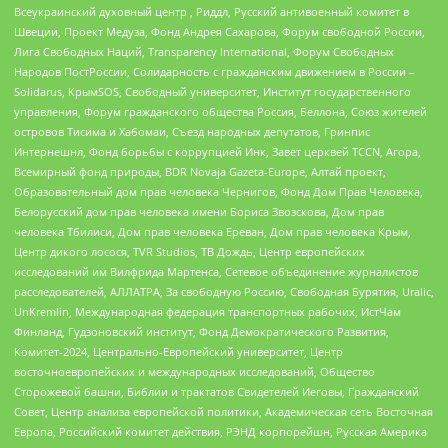
Всеукраинский духовный центр , Риддл, Русский антивоенный комитет в
Швеции, Проект Медуза, Фонд Андрея Сахарова, Форум свободной России,
Лига Свободных Наций, Transparеncy International, Форум Свободных
Народов ПостРоссии, Солидарность с гражданским движением в России –
Solidarus, КрымSOS, Свободный университет, Институт государственного
управления, Форум гражданского общества Россия, Беллона, Союз жителей
островов Тисима и Хабомаи, Съезд народных депутатов, Гринпис
Интернешнл, Фонд борьбы с коррупцией Инк, Завет церквей TCCN, Агора,
Всемирный фонд природы, BDR Novaja Gazeta-Europe, Алтай проект,
Образовательный дом прав человека Чернигов, Фонд Дом Прав Человека,
Белорусский дом прав человека имени Бориса Звозскова, Дом прав
человека Тбилиси, Дом прав человека Ереван, Дом прав человека Крым,
Центр дикого лосося, TVR Studios, ТВ Дождь, Центр европейских
исследований им Вилфрида Мартенса, Сетевое объединение журналистов
расследователей, АЛЛАТРА, За свободную Россию, Свободная Бурятия, Uralic,
UnKremlin, Международная федерация транспортных рабочих, ИстЧам
Финланд, Гудзоновский институт, Фонд Демократического Развития,
Комитет-2024, Центрально-Европейский университет, Центр
восточноевропейских и международных исследований, Общество
Сторожевой башни, Библии и трактатов Свидетелей Иеговы, Гражданский
Совет, Центр анализа европейской политики, Академическая сеть Восточная
Европа, Российский комитет действия, РЭНД корпорейшн, Русская Америка