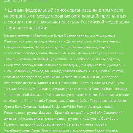
* Единый федеральный список организаций, в том числе
иностранных и международных организаций, признанных
в соответствии с законодательством Российской Федерации
террористическими:
Высший военный Маджлисуль Шура Объединенных сил моджахедов
Кавказа, Конгресс народов Ичкерии и Дагестана, База, Асбат аль-Ансар,
Священная война, Исламская группа, Братья-мусульмане, Партия
исламского освобождения, Лашкар-И-Тайба, Исламская группа, Движение
Талибан, Исламская партия Туркестана, Общество социальных реформ,
Общество возрождения исламского наследия, Дом двух святых, Джунд аш-
Шам, Исламский джихад, Аль-Каида, Имарат Кавказ, АБТО, Правый сектор,
Исламское государство, Джабха аль-Нусра ли-Ахль аш-Шам, Народное
ополчение имени К. Минина и Д. Пожарского, Аджр от Аллаха Субхану уа
Тагьаля SHAM, АУМ Синрике, Муджахеды джамаата Ат-Тавхида Валь-Джихад,
Чистопольский Джамаат, Рохнамо ба суи давлати исломи, Террористическое
сообщество Сеть, Катиба Таухид валь-Джихад, Хайят Тахрир аш-Шам, Ахлю
Сунна Валь Джамаа, National Socialism/White Power, Артподготовка,
Религиозная группа “Джамаат “Красный пахарь”, Колумбайн, Хатлонский
джамаат, Мусульманская религиозная группа п. Кушкуль г. Оренбург,
Крымско-татарский добровольческий батальон имени Номана
Челебиджихана, Азов, Партия исламского возрождения Таджикистана,