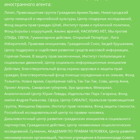
иностранного агента:
Лилит, Правозащитная группа Гражданин.Армия.Право, Нижегородский
центр немецкой и европейской культуры, Центр гендерных исследований,
Фонд защиты прав граждан Штаб, Институт права и публичной политики,
Фонд борьбы с коррупцией, Альянс врачей, НАСИЛИЮ.НЕТ, Мы против
СПИДа, СВЕЧА, Гуманитарное действие, Открытый Петербург, Лига
Избирателей, Правовая инициатива, Гражданский Союз, Хасдей Ерушалаим,
Центр поддержки и содействия развитию средств массовой информации,
Горячая Линия, В защиту прав заключенных, Институт глобализации и
социальных движений, Центр социально-информационных инициатив
Действие, Благотворительный фонд охраны здоровья и защиты прав
граждан, Благотворительный фонд помощи осужденным и их семьям, Фонд
Тольятти, Новое время, Серебряная тайга, Так-Так-Так, Сова, центр Анна,
Проект Апрель, Самарская губерния, Эра здоровья, Мемориал,
Аналитический Центр Юрия Левады, Издательство Парк Гагарина, Фонд
имени Андрея Рылькова, Сфера, Центр СИБАЛЬТ, Уральская правозащитная
группа, Женщины Евразии, Институт прав человека, Фонд защиты гласности,
Российский исследовательский центр по правам человека,
Дальневосточный центр развития гражданских инициатив и социального
партнерства, Гражданское действие, Центр независимых социологических
исследований, Сутяжник, АКАДЕМИЯ ПО ПРАВАМ ЧЕЛОВЕКА, Центр развития
некоммерческих организаций, Частное учреждение в Калининграде Совета