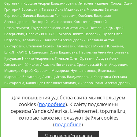
Для повышения удобства сайта мы используем
cookies (
подробнее
). К сайту подключены
Источник:
https://minjust.gov.ru/uploaded/files/reestr-
сервисы Yandex.Metrika, LiveInternet, top.mail.ru,
inostrannyih-agentov-22-03-2024.pdf
данные на
22.03.2024
которые также используют файлы cookies
(
подробнее
).
Я согласен/согласна