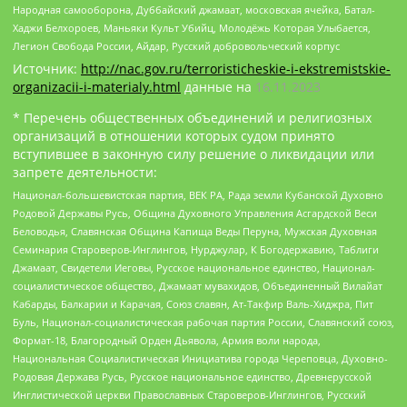
Народная самооборона, Дуббайский джамаат, московская ячейка, Батал-
Хаджи Белхороев, Маньяки Культ Убийц, Молодёжь Которая Улыбается,
Легион Свобода России, Айдар, Русский добровольческий корпус
Источник:
http://nac.gov.ru/terroristicheskie-i-ekstremistskie-
organizacii-i-materialy.html
данные на
16.11.2023
* Перечень общественных объединений и религиозных
организаций в отношении которых судом принято
вступившее в законную силу решение о ликвидации или
запрете деятельности:
Национал-большевистская партия, ВЕК РА, Рада земли Кубанской Духовно
Родовой Державы Русь, Община Духовного Управления Асгардской Веси
Беловодья, Славянская Община Капища Веды Перуна, Мужская Духовная
Семинария Староверов-Инглингов, Нурджулар, К Богодержавию, Таблиги
Джамаат, Свидетели Иеговы, Русское национальное единство, Национал-
социалистическое общество, Джамаат мувахидов, Объединенный Вилайат
Кабарды, Балкарии и Карачая, Союз славян, Ат-Такфир Валь-Хиджра, Пит
Буль, Национал-социалистическая рабочая партия России, Славянский союз,
Формат-18, Благородный Орден Дьявола, Армия воли народа,
Национальная Социалистическая Инициатива города Череповца, Духовно-
Родовая Держава Русь, Русское национальное единство, Древнерусской
Инглистической церкви Православных Староверов-Инглингов, Русский