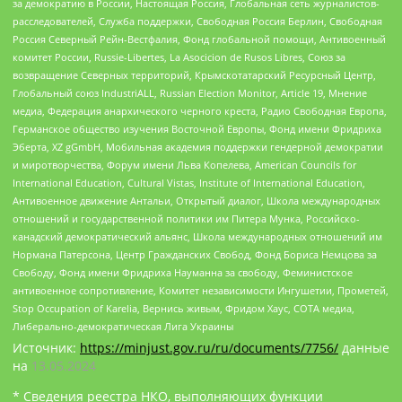
за демократию в России, Настоящая Россия, Глобальная сеть журналистов-
расследователей, Служба поддержки, Свободная Россия Берлин, Свободная
Россия Северный Рейн-Вестфалия, Фонд глобальной помощи, Антивоенный
комитет России, Russie-Libertes, La Asocicion de Rusos Libres, Союз за
возвращение Северных территорий, Крымскотатарский Ресурсный Центр,
Глобальный союз IndustriALL, Russian Election Monitor, Article 19, Мнение
медиа, Федерация анархического черного креста, Радио Свободная Европа,
Германское общество изучения Восточной Европы, Фонд имени Фридриха
Эберта, XZ gGmbH, Мобильная академия поддержки гендерной демократии
и миротворчества, Форум имени Льва Копелева, American Councils for
International Education, Cultural Vistas, Institute of International Education,
Антивоенное движение Антальи, Открытый диалог, Школа международных
отношений и государственной политики им Питера Мунка, Российско-
канадский демократический альянс, Школа международных отношений им
Нормана Патерсона, Центр Гражданских Свобод, Фонд Бориса Немцова за
Свободу, Фонд имени Фридриха Науманна за свободу, Феминистское
антивоенное сопротивление, Комитет независимости Ингушетии, Прометей,
Stop Occupation of Karelia, Вернись живым, Фридом Хаус, СОТА медиа,
Либерально-демократическая Лига Украины
Источник:
https://minjust.gov.ru/ru/documents/7756/
данные
на
13.05.2024
* Сведения реестра НКО, выполняющих функции