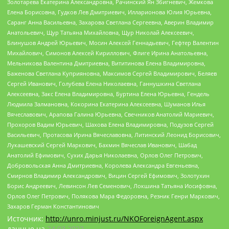
Золотарева Екатерина Александровна, Рачинский Ян Збигневич, Жемкова
Елена Борисовна, Гудков Лев Дмитриевич, Илларионова Юлия Юрьевна,
Саранг Анна Васильевна, Захарова Светлана Сергеевна, Аверин Владимир
Анатольевич, Щур Татьяна Михайловна, Щур Николай Алексеевич,
Блинушов Андрей Юрьевич, Мосин Алексей Геннадьевич, Гефтер Валентин
Михайлович, Симонов Алексей Кириллович, Флиге Ирина Анатольевна,
Мельникова Валентина Дмитриевна, Вититинова Елена Владимировна,
Баженова Светлана Куприяновна, Максимов Сергей Владимирович, Беляев
Сергей Иванович, Голубева Елена Николаевна, Ганнушкина Светлана
Алексеевна, Закс Елена Владимировна, Буртина Елена Юрьевна, Гендель
Людмила Залмановна, Кокорина Екатерина Алексеевна, Шуманов Илья
Вячеславович, Арапова Галина Юрьевна, Свечников Анатолий Мариевич,
Прохоров Вадим Юрьевич, Шахова Елена Владимировна, Подузов Сергей
Васильевич, Протасова Ирина Вячеславовна, Литинский Леонид Борисович,
Лукашевский Сергей Маркович, Бахмин Вячеслав Иванович, Шабад
Анатолий Ефимович, Сухих Дарья Николаевна, Орлов Олег Петрович,
Добровольская Анна Дмитриевна, Королева Александра Евгеньевна,
Смирнов Владимир Александрович, Вицин Сергей Ефимович, Золотухин
Борис Андреевич, Левинсон Лев Семенович, Локшина Татьяна Иосифовна,
Орлов Олег Петрович, Полякова Мара Федоровна, Резник Генри Маркович,
Захаров Герман Константинович
Источник:
http://unro.minjust.ru/NKOForeignAgent.aspx
данные на
24.03.2022