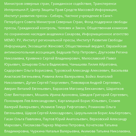
Министров северных стран, Гражданское содействие, Трансперенси
Интернешнл-Р, Центр Защиты Прав Средств Массовой Информации,
Институт развития прессы - Сибирь, Частное учреждение в Санкт-
Петербурге Совета Министров Северных Стран, Фонд поддержки свободы
прессы, Гражданский контроль, Человек и Закон, Общественная комиссия
по сохранению наследия академика Сахарова, Информационное агентство
МЕМО. РУ, Институт региональной прессы, Институт Развития Свободы
Информации, Экозащита!-Женсовет, Общественный вердикт, Евразийская
антимонопольная ассоциация, Бедушев Петр Петрович, Дзугкоева Регина
Николаевна, Кривенко Сергей Владимирович, Милославский Павел
Юрьевич, Шнырова Ольга Вадимовна, Чанышева Лилия Айратовна,
Сидорович Ольга Борисовна, Туровский Александр Алексеевич, Васильева
Анастасия Евгеньевна, Ривина Анна Валерьевна, Бойко Анатолий
Николаевич, Дугин Сергей Георгиевич, Пивоваров Андрей Сергеевич,
Аверин Виталий Евгеньевич, Барахоев Магомед Бекханович, Шарипков
Олег Викторович, Мошель Ирина Ароновна, Шведов Григорий Сергеевич,
Пономарев Лев Александрович, Каргалицкий Борис Юльевич, Созаев
Валерий Валерьевич, Исламов Тимур Рифгатович, Романова Ольга
Евгеньевна, Щаров Сергей Алексадрович, Цирульников Борис Альбертович,
Гасан Ольга Павловна, Паутов Юрий Анатольевич, Верховский Александр
Маркович, Пислакова-Паркер Марина Петровна, Кочеткова Татьяна
Владимировна, Чуркина Наталья Валерьевна, Акимова Татьяна Николаевна,