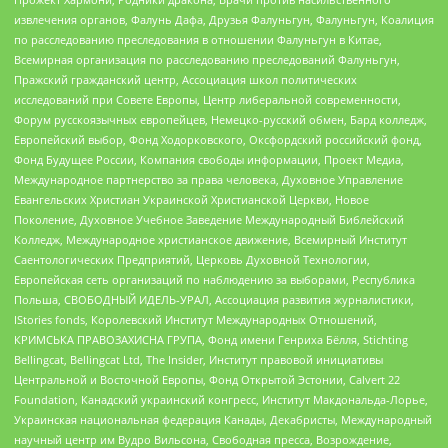
извлечения органов, Фалунь Дафа, Друзья Фалуньгун, Фалуньгун, Коалиция
по расследованию преследования в отношении Фалуньгун в Китае,
Всемирная организация по расследованию преследований Фалуньгун,
Пражский гражданский центр, Ассоциация школ политических
исследований при Совете Европы, Центр либеральной современности,
Форум русскоязычных европейцев, Немецко-русский обмен, Бард колледж,
Европейский выбор, Фонд Ходорковского, Оксфордский российский фонд,
Фонд Будущее России, Компания свободы информации, Проект Медиа,
Международное партнерство за права человека, Духовное Управление
Евангельских Христиан Украинской Христианской Церкви, Новое
Поколение, Духовное Учебное Заведение Международный Библейский
Колледж, Международное христианское движение, Всемирный Институт
Саентологических Предприятий, Церковь Духовной Технологии,
Европейская сеть организаций по наблюдению за выборами, Республика
Польша, СВОБОДНЫЙ ИДЕЛЬ-УРАЛ, Ассоциация развития журналистики,
IStories fonds, Королевский Институт Международных Отношений,
КРИМСЬКА ПРАВОЗАХИСНА ГРУПА, Фонд имени Генриха Бёлля, Stichting
Bellingcat, Bellingcat Ltd, The Insider, Институт правовой инициативы
Центральной и Восточной Европы, Фонд Открытой Эстонии, Calvert 22
Foundation, Канадский украинский конгресс, Институт Макдональда-Лорье,
Украинская национальная федерация Канады, Декабристы, Международный
научный центр им Вудро Вильсона, Свободная пресса, Возрождение,