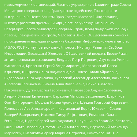
некоммерческих организаций, Частное учреждение в Калининграде Совета
Министров северных стран, Гражданское содействие, Трансперенси
Интернешнл-Р, Центр Защиты Прав Средств Массовой Информации,
Институт развития прессы - Сибирь, Частное учреждение в Санкт-
Петербурге Совета Министров Северных Стран, Фонд поддержки свободы
прессы, Гражданский контроль, Человек и Закон, Общественная комиссия
по сохранению наследия академика Сахарова, Информационное агентство
МЕМО. РУ, Институт региональной прессы, Институт Развития Свободы
Информации, Экозащита!-Женсовет, Общественный вердикт, Евразийская
антимонопольная ассоциация, Бедушев Петр Петрович, Дзугкоева Регина
Николаевна, Кривенко Сергей Владимирович, Милославский Павел
Юрьевич, Шнырова Ольга Вадимовна, Чанышева Лилия Айратовна,
Сидорович Ольга Борисовна, Туровский Александр Алексеевич, Васильева
Анастасия Евгеньевна, Ривина Анна Валерьевна, Бойко Анатолий
Николаевич, Дугин Сергей Георгиевич, Пивоваров Андрей Сергеевич,
Аверин Виталий Евгеньевич, Барахоев Магомед Бекханович, Шарипков
Олег Викторович, Мошель Ирина Ароновна, Шведов Григорий Сергеевич,
Пономарев Лев Александрович, Каргалицкий Борис Юльевич, Созаев
Валерий Валерьевич, Исламов Тимур Рифгатович, Романова Ольга
Евгеньевна, Щаров Сергей Алексадрович, Цирульников Борис Альбертович,
Гасан Ольга Павловна, Паутов Юрий Анатольевич, Верховский Александр
Маркович, Пислакова-Паркер Марина Петровна, Кочеткова Татьяна