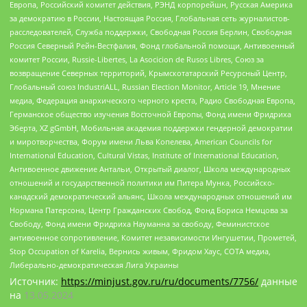
Европа, Российский комитет действия, РЭНД корпорейшн, Русская Америка
за демократию в России, Настоящая Россия, Глобальная сеть журналистов-
расследователей, Служба поддержки, Свободная Россия Берлин, Свободная
Россия Северный Рейн-Вестфалия, Фонд глобальной помощи, Антивоенный
комитет России, Russie-Libertes, La Asocicion de Rusos Libres, Союз за
возвращение Северных территорий, Крымскотатарский Ресурсный Центр,
Глобальный союз IndustriALL, Russian Election Monitor, Article 19, Мнение
медиа, Федерация анархического черного креста, Радио Свободная Европа,
Германское общество изучения Восточной Европы, Фонд имени Фридриха
Эберта, XZ gGmbH, Мобильная академия поддержки гендерной демократии
и миротворчества, Форум имени Льва Копелева, American Councils for
International Education, Cultural Vistas, Institute of International Education,
Антивоенное движение Антальи, Открытый диалог, Школа международных
отношений и государственной политики им Питера Мунка, Российско-
канадский демократический альянс, Школа международных отношений им
Нормана Патерсона, Центр Гражданских Свобод, Фонд Бориса Немцова за
Свободу, Фонд имени Фридриха Науманна за свободу, Феминистское
антивоенное сопротивление, Комитет независимости Ингушетии, Прометей,
Stop Occupation of Karelia, Вернись живым, Фридом Хаус, СОТА медиа,
Либерально-демократическая Лига Украины
Источник:
https://minjust.gov.ru/ru/documents/7756/
данные
на
13.05.2024