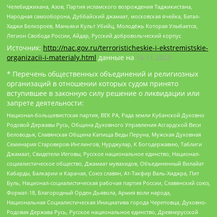
Челебиджихана, Азов, Партия исламского возрождения Таджикистана,
Народная самооборона, Дуббайский джамаат, московская ячейка, Батал-
Хаджи Белхороев, Маньяки Культ Убийц, Молодёжь Которая Улыбается,
Легион Свобода России, Айдар, Русский добровольческий корпус
Источник:
http://nac.gov.ru/terroristicheskie-i-ekstremistskie-
organizacii-i-materialy.html
данные на
16.11.2023
* Перечень общественных объединений и религиозных
организаций в отношении которых судом принято
вступившее в законную силу решение о ликвидации или
запрете деятельности:
Национал-большевистская партия, ВЕК РА, Рада земли Кубанской Духовно
Родовой Державы Русь, Община Духовного Управления Асгардской Веси
Беловодья, Славянская Община Капища Веды Перуна, Мужская Духовная
Семинария Староверов-Инглингов, Нурджулар, К Богодержавию, Таблиги
Джамаат, Свидетели Иеговы, Русское национальное единство, Национал-
социалистическое общество, Джамаат мувахидов, Объединенный Вилайат
Кабарды, Балкарии и Карачая, Союз славян, Ат-Такфир Валь-Хиджра, Пит
Буль, Национал-социалистическая рабочая партия России, Славянский союз,
Формат-18, Благородный Орден Дьявола, Армия воли народа,
Национальная Социалистическая Инициатива города Череповца, Духовно-
Родовая Держава Русь, Русское национальное единство, Древнерусской