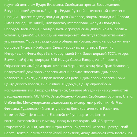
научный центр им Вудро Вильсона, Свободная пресса, Возрождение,
Всеукраинский духовный центр , Риддл, Русский антивоенный комитет в
Швеции, Проект Медуза, Фонд Андрея Сахарова, Форум свободной России,
Лига Свободных Наций, Transparеncy International, Форум Свободных
Народов ПостРоссии, Солидарность с гражданским движением в России –
Solidarus, КрымSOS, Свободный университет, Институт государственного
управления, Форум гражданского общества Россия, Беллона, Союз жителей
островов Тисима и Хабомаи, Съезд народных депутатов, Гринпис
Интернешнл, Фонд борьбы с коррупцией Инк, Завет церквей TCCN, Агора,
Всемирный фонд природы, BDR Novaja Gazeta-Europe, Алтай проект,
Образовательный дом прав человека Чернигов, Фонд Дом Прав Человека,
Белорусский дом прав человека имени Бориса Звозскова, Дом прав
человека Тбилиси, Дом прав человека Ереван, Дом прав человека Крым,
Центр дикого лосося, TVR Studios, ТВ Дождь, Центр европейских
исследований им Вилфрида Мартенса, Сетевое объединение журналистов
расследователей, АЛЛАТРА, За свободную Россию, Свободная Бурятия, Uralic,
UnKremlin, Международная федерация транспортных рабочих, ИстЧам
Финланд, Гудзоновский институт, Фонд Демократического Развития,
Комитет-2024, Центрально-Европейский университет, Центр
восточноевропейских и международных исследований, Общество
Сторожевой башни, Библии и трактатов Свидетелей Иеговы, Гражданский
Совет, Центр анализа европейской политики, Академическая сеть Восточная