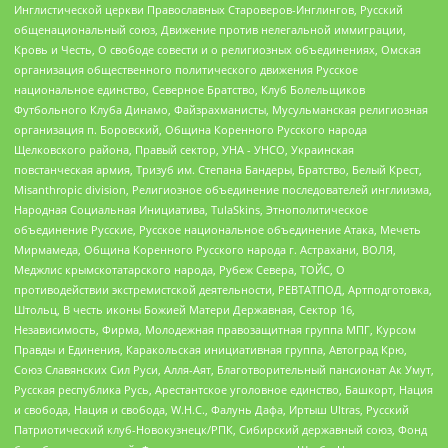
Инглистической церкви Православных Староверов-Инглингов, Русский
общенациональный союз, Движение против нелегальной иммиграции,
Кровь и Честь, О свободе совести и о религиозных объединениях, Омская
организация общественного политического движения Русское
национальное единство, Северное Братство, Клуб Болельщиков
Футбольного Клуба Динамо, Файзрахманисты, Мусульманская религиозная
организация п. Боровский, Община Коренного Русского народа
Щелковского района, Правый сектор, УНА - УНСО, Украинская
повстанческая армия, Тризуб им. Степана Бандеры, Братство, Белый Крест,
Misanthropic division, Религиозное объединение последователей инглиизма,
Народная Социальная Инициатива, TulaSkins, Этнополитическое
объединение Русские, Русское национальное объединение Атака, Мечеть
Мирмамеда, Община Коренного Русского народа г. Астрахани, ВОЛЯ,
Меджлис крымскотатарского народа, Рубеж Севера, ТОЙС, О
противодействии экстремистской деятельности, РЕВТАТПОД, Артподготовка,
Штольц, В честь иконы Божией Матери Державная, Сектор 16,
Независимость, Фирма, Молодежная правозащитная группа МПГ, Курсом
Правды и Единения, Каракольская инициативная группа, Автоград Крю,
Союз Славянских Сил Руси, Алля-Аят, Благотворительный пансионат Ак Умут,
Русская республика Русь, Арестантское уголовное единство, Башкорт, Нация
и свобода, Нация и свобода, W.H.С., Фалунь Дафа, Иртыш Ultras, Русский
Патриотический клуб-Новокузнецк/РПК, Сибирский державный союз, Фонд