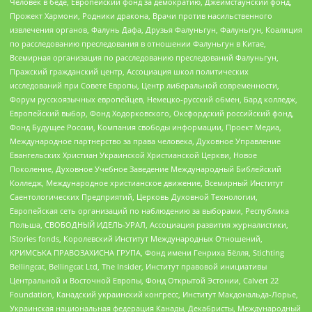
Человек в беде, Европейский фонд за демократию, Джеймстаунский фонд,
Прожект Хармони, Родники дракона, Врачи против насильственного
извлечения органов, Фалунь Дафа, Друзья Фалуньгун, Фалуньгун, Коалиция
по расследованию преследования в отношении Фалуньгун в Китае,
Всемирная организация по расследованию преследований Фалуньгун,
Пражский гражданский центр, Ассоциация школ политических
исследований при Совете Европы, Центр либеральной современности,
Форум русскоязычных европейцев, Немецко-русский обмен, Бард колледж,
Европейский выбор, Фонд Ходорковского, Оксфордский российский фонд,
Фонд Будущее России, Компания свободы информации, Проект Медиа,
Международное партнерство за права человека, Духовное Управление
Евангельских Христиан Украинской Христианской Церкви, Новое
Поколение, Духовное Учебное Заведение Международный Библейский
Колледж, Международное христианское движение, Всемирный Институт
Саентологических Предприятий, Церковь Духовной Технологии,
Европейская сеть организаций по наблюдению за выборами, Республика
Польша, СВОБОДНЫЙ ИДЕЛЬ-УРАЛ, Ассоциация развития журналистики,
IStories fonds, Королевский Институт Международных Отношений,
КРИМСЬКА ПРАВОЗАХИСНА ГРУПА, Фонд имени Генриха Бёлля, Stichting
Bellingcat, Bellingcat Ltd, The Insider, Институт правовой инициативы
Центральной и Восточной Европы, Фонд Открытой Эстонии, Calvert 22
Foundation, Канадский украинский конгресс, Институт Макдональда-Лорье,
Украинская национальная федерация Канады, Декабристы, Международный