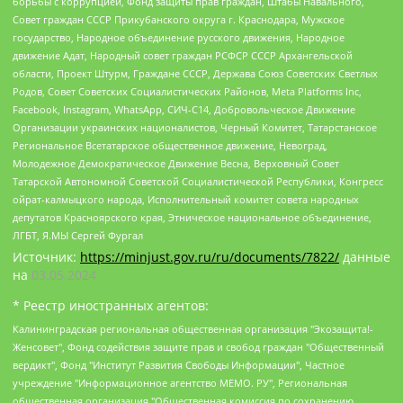
борьбы с коррупцией, Фонд защиты прав граждан, Штабы Навального,
Совет граждан СССР Прикубанского округа г. Краснодара, Мужское
государство, Народное объединение русского движения, Народное
движение Адат, Народный совет граждан РСФСР СССР Архангельской
области, Проект Штурм, Граждане СССР, Держава Союз Советских Светлых
Родов, Совет Советских Социалистических Районов, Meta Platforms Inc,
Facebook, Instagram, WhatsApp, СИЧ-С14, Добровольческое Движение
Организации украинских националистов, Черный Комитет, Татарстанское
Региональное Всетатарское общественное движение, Невоград,
Молодежное Демократическое Движение Весна, Верховный Совет
Татарской Автономной Советской Социалистической Республики, Конгресс
ойрат-калмыцкого народа, Исполнительный комитет совета народных
депутатов Красноярского края, Этническое национальное объединение,
ЛГБТ, Я.МЫ Сергей Фургал
Источник:
https://minjust.gov.ru/ru/documents/7822/
данные
на
03.05.2024
* Реестр иностранных агентов:
Калининградская региональная общественная организация "Экозащита!-Женсовет", Фонд содействия защите прав и свобод граждан "Общественный вердикт", Фонд "Институт Развития Свободы Информации", Частное учреждение "Информационное агентство МЕМО. РУ", Региональная общественная организация "Общественная комиссия по сохранению наследия академика Сахарова", Фонд поддержки свободы прессы, Санкт-Петербургская общественная правозащитная организация "Гражданский контроль", Межрегиональная общественная организация "Информационно-просветительский центр "Мемориал", Региональный Фонд "Центр Защиты Прав Средств Массовой Информации", с 05.12.2023 Фонд "Центр Защиты Прав Средств массовой информации", Региональная общественная благотворительная организация помощи беженцам и мигрантам "Гражданское содействие", Негосударственное образовательное учреждение дополнительного профессионального образования (повышение квалификации) специалистов "АКАДЕМИЯ ПО ПРАВАМ ЧЕЛОВЕКА", Свердловская региональная общественная организация "Сутяжник", Автономная некоммерческая организация "Центр независимых социологических исследований", Союз общественных объединений "Российский исследовательский центр по правам человека", Региональное общественное учреждение научно-информационный центр "МЕМОРИАЛ", Некоммерческая организация "Фонд защиты гласности", Автономная некоммерческая организация "Институт прав человека", Городская общественная организация "Екатеринбургское общество "МЕМОРИАЛ", Городская общественная организация "Рязанское историко-просветительское и правозащитное общество "Мемориал" (Рязанский Мемориал), Челябинский региональный орган общественной самодеятельности – женское общественное объединение "Женщины Евразии", Челябинский региональный орган общественной самодеятельности "Уральская правозащитная группа", Фонд содействия защите здоровья и социальной справедливости имени Андрея Рылькова, Автономная Некоммерческая Организация "Аналитический Центр Юрия Левады", Автономная некоммерческая организация социальной поддержки населения "Проект Апрель", Региональная общественная организация помощи женщинам и детям, находящимся в кризисной ситуации "Информационно-методический центр "Анна", Фонд содействия развитию массовых коммуникаций и правовому просвещению "Так-так-Так", Фонд содействия устойчивому развитию "Серебряная тайга", Свердловский региональный общественный фонд социальных проектов "Новое время", "Idel.Реалии", Кавказ.Реалии, Крым.Реалии, Телеканал Настоящее Время, Татаро-башкирская служба Радио Свобода (Azatliq Radiosi), Радио Свободная Европа/Радио Свобода (PCE/PC), "Сибирь.Реалии", "Фактограф", Благотворительный фонд помощи осужденным и их семьям, Автономная некоммерческая организация "Институт глобализации и социальных движений", Фонд "В защиту прав заключенных", Частное учреждение "Центр поддержки и содействия развитию средств массовой информации", Пензенский региональный общественный благотворительный фонд "Гражданский союз", "Север.Реалии", Некоммерческая организация Фонд "Правовая инициатива", Общество с ограниченной ответственностью "Радио Свободная Европа/Радио Свобода", Чешское информационное агентство "MEDIUM-ORIENT", Красноярская региональная общественная организация "Мы против СПИДа", Камалягин Денис Николаевич, Маркелов Сергей Евгеньевич, Пономарев Лев Александрович, Савицкая Людмила Алексеевна, Автономная некоммерческая организация "Центр по работе с проблемой насилия "НАСИЛИЮ.НЕТ", Межрегиональный профессиональный союз работников здравоохранения "Альянс врачей", Юридическое лицо, зарегистрированное в Латвийской Республике, SIA "Medusa Project" (регистрационный номер 40103797863, дата регистрации 10.06.2014), Некоммерческая организация "Фонд по борьбе с коррупцией", Автономная некоммерческая организация "Институт права и публичной политики", Баданин Роман Сергеевич, Гликин Максим Александрович, Железнова Мария Михайловна, Лукьянова Юлия Сергеевна, Маетная Елизавета Витальевна, Маняхин Петр Борисович, Чуракова Ольга Владимировна, Ярош Юлия Петровна, Юридическое лицо "The Insider SIA", зарегистрированное в Риге, Латвийская Республика (дата регистрации 26.06.2015), являющееся администратором доменного имени интернет-издания "The Insider SIA", https://theins.ru, Постернак Алексей Евгеньевич, Рубин Михаил Аркадьевич, Анин Роман Александрович, Юридическое лицо Istories fonds, зарегистрированное в Латвийской Республике (регистрационный номер 50008295751, дата регистрации 24.02.2020), Великовский Дмитрий Александрович, Долинина Ирина Николаевна, Мароховская Алеся Алексеевна, Шлейнов Роман Юрьевич, Шмагун Олеся Валентиновна, Общество с ограниченной ответственностью "Альтаир 2021", Общество с ограниченной ответственностью "Вега 2021", Общество с ограниченной ответственностью "Главный редактор 2021", Общество с ограниченной ответственностью "Ромашки монолит", Важенков Артем Валерьевич, Ивановская областная общественная организация "Центр гендерных исследований", Гурман Юрий Альбертович, Медиапроект "ОВД-Инфо", Егоров Владимир Владимирович, Жилинский Владимир Александрович, Общество с ограниченной ответственностью "ЗП", Иванова София Юрьевна, Карезина Инна Павловна, Кильтау Екатерина Викторовна, Петров Алексей Викторович, Пискунов Сергей Евгеньевич, Смирнов Сергей Сергеевич, Тихонов Михаил Сергеевич, Общество с ограниченной ответственностью "ЖУРНАЛИСТ-ИНОСТРАННЫЙ АГЕНТ", Арапова Галина Юрьевна, Вольтская Татьяна Анатольевна, Американская компания "Mason G.E.S. Anonymous Foundation" (США), являющаяся владельцем интернет-издания https://mnews.world/, Компания "Stichting Bellingcat", зарегистрированная в Нидерландах (дата регистрации 11.07.2018), Захаров Андрей Вячеславович, Клепиковская Екатерина Дмитриевна, Общество с ограниченной ответственностью "МЕМО", Перл Роман Александрович, Симонов Евгений Алексеевич, Соловьева Елена Анатольевна, Сотников Даниил Владимирович, Сурначева Елизавета Дмитриевна, Автономная некоммерческая организация по защите прав человека и информированию населения "Якутия – Наше Мнение", Общество с ограниченной ответственностью "Москоу диджитал медиа", с 26.01.2023 Общество с ограниченной ответственностью "Чайка Белые сады", Ветошкина Валерия Валерьевна, Заговора Максим Александрович, Межрегиональное общественное движение "Российская ЛГБТ - сеть", Оленичев Максим Владимирович, Павлов Иван Юрьевич, Скворцова Елена Сергеевна, Общество с ограниченной ответственностью "Как бы инагент", Кочетков Игорь Викторович, Общество с ограниченной ответственностью "Честные выборы", Еланчик Олег Александрович, Общество с ограниченной ответственностью "Нобелевский призыв", Гималова Регина Эмилевна, Григорьев Андрей Валерьевич, Григорьева Алина Александровна, Ассоциация по содействию защите прав призывников, альтернативнослужащих и военнослужащих "Правозащитная группа "Гражданин.Армия.Право", Хисамова Регина Фаритовна, Автономная некоммерческая организация по реализации социально-правовых программ "Лилит", Дальневосточное общественное движение "Маяк", Санкт-Петербургская ЛГБТ-инициативная группа "Выход", Инициативная группа ЛГБТ+ "Реверс", Алексеев Андрей Викторович, Бекбулатова Таисия Львовна, Беляев Иван Михайлович, Владыкина Елена Сергеевна, Гельман Марат Александрович, Никульшина Вероника Юрьевна, Толоконникова Надежда Андреевна, Шендерович Виктор Анатольевич, Общество с ограниченной ответственностью "Данное сообщение", Общество с ограниченной ответственностью Издательский дом "Новая глава", Айнбиндер Александра Александровна, Московский комьюнити-центр для ЛГБТ+инициатив, Благотворительный фонд развития филантропии, Deutsche Welle (Германия, Kurt-Schumacher-Strasse 3, 53113 Bonn), Борзунова Мария Михайловна, Воробьев Виктор Викторович, Голубева Анна Львовна, Константинова Алла Михайловна, Малкова Ирина Владимировна, Мурадов Мурад Абдулгалимович, Осетинская Елизавета Николаевна, Понасенков Евгений Николаевич, Ганапольский Матвей Юрьевич, Киселев Евгений Алексеевич, Борухович Ирина Григорьевна, Дремин Иван Тимофеевич, Дубровский Дмитрий Викторович, Красноярская региональная общественная организация поддержки и развития альтернативных образовательных технологий и межкультурных коммуникаций "ИНТЕРРА", Маяковская Екатерина Алексеевна, Фейгин Марк Захарович, Филимонов Андрей Викторович, Дзугкоева Регина Николаевна, Доброхотов Роман Александрович, Дудь Юрий Александрович, Елкин Сергей Владимирович, Кругликов Кирилл Игоревич, Сабунаева Мария Леонидовна, Семенов Алексей Владимирович, Шаинян Карен Багратович, Шульман Екатерина Михайловна, Асафьев Артур Валерьевич, Вахштайн Виктор Семенович, Венедиктов Алексей Алексеевич, Лушникова Екатерина Евгеньевна, Волков Леонид Михайлович, Невзоров Александр Глебович, Пархоменко Сергей Борисович, Сироткин Ярослав Николаевич, Кара-Мурза Владимир Владимирович, Баранова Наталья Владимировна, Гозман Леонид Яковлевич, Кагарлицкий Борис Юльевич, Климарев Михаил Валерьевич, Милов Владимир Станиславович, Автономная некоммерческая организация Краснодарский центр современного искусства "Типография", Моргенштерн Алишер Тагирович, Соболь Любовь Эдуардовна, Общество с ограниченной ответственностью "ЛИЗА НОРМ", Каспаров Гарри Кимович, Ходорковский Михаил Борисович, Общество с ограниченной ответственностью "Апрельские тезисы", Данилович Ирина Брониславовна, Кашин Олег Владимирович, Петров Николай Владимирович, Пивоваров Алексей Владимирович, Соколов Михаил Владимирович, Цветкова Юлия Владимировна, Чичваркин Евгений Александрович, Комитет против пыток/Команда против пыток, Общество с ограниченной ответственностью "Первый научный", Общество с ограниченной ответственностью "Вертолет и ко", Белоцерковская Вероника Борисовна, Кац Максим Евгеньевич, Лазарева Татьяна Юрьевна, Шаведдинов Руслан Табризович, Яшин Илья Валерьевич, Общество с ограниченной ответственностью "Иноагент ААВ", Алешковский Дмитрий Петрович, Альбац Евгения Марковна, Быков Дмитрий Львович, Галямина Юлия Евгеньевна, Лойко Сергей Леонидович, Мартынов Кирилл Константинович, Медведев Сергей Александрович, Крашенинников Федор Геннадиевич, Гордеева Катерина Вл