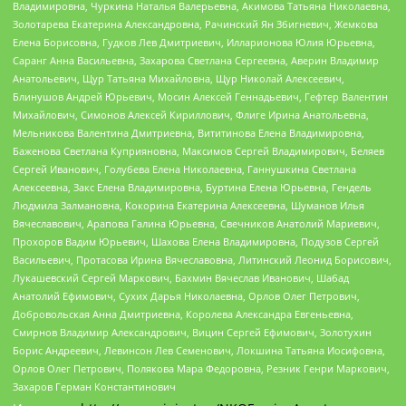
Владимировна, Чуркина Наталья Валерьевна, Акимова Татьяна Николаевна,
Золотарева Екатерина Александровна, Рачинский Ян Збигневич, Жемкова
Елена Борисовна, Гудков Лев Дмитриевич, Илларионова Юлия Юрьевна,
Саранг Анна Васильевна, Захарова Светлана Сергеевна, Аверин Владимир
Анатольевич, Щур Татьяна Михайловна, Щур Николай Алексеевич,
Блинушов Андрей Юрьевич, Мосин Алексей Геннадьевич, Гефтер Валентин
Михайлович, Симонов Алексей Кириллович, Флиге Ирина Анатольевна,
Мельникова Валентина Дмитриевна, Вититинова Елена Владимировна,
Баженова Светлана Куприяновна, Максимов Сергей Владимирович, Беляев
Сергей Иванович, Голубева Елена Николаевна, Ганнушкина Светлана
Алексеевна, Закс Елена Владимировна, Буртина Елена Юрьевна, Гендель
Людмила Залмановна, Кокорина Екатерина Алексеевна, Шуманов Илья
Вячеславович, Арапова Галина Юрьевна, Свечников Анатолий Мариевич,
Прохоров Вадим Юрьевич, Шахова Елена Владимировна, Подузов Сергей
Васильевич, Протасова Ирина Вячеславовна, Литинский Леонид Борисович,
Лукашевский Сергей Маркович, Бахмин Вячеслав Иванович, Шабад
Анатолий Ефимович, Сухих Дарья Николаевна, Орлов Олег Петрович,
Добровольская Анна Дмитриевна, Королева Александра Евгеньевна,
Смирнов Владимир Александрович, Вицин Сергей Ефимович, Золотухин
Борис Андреевич, Левинсон Лев Семенович, Локшина Татьяна Иосифовна,
Орлов Олег Петрович, Полякова Мара Федоровна, Резник Генри Маркович,
Захаров Герман Константинович