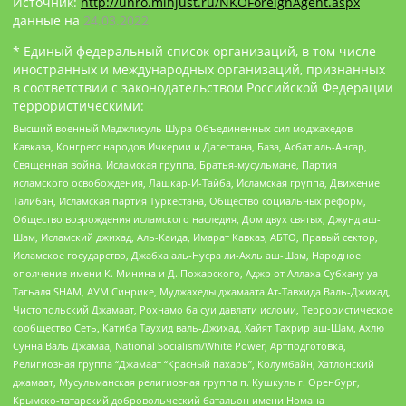
Источник:
http://unro.minjust.ru/NKOForeignAgent.aspx
данные на
24.03.2022
* Единый федеральный список организаций, в том числе
иностранных и международных организаций, признанных
в соответствии с законодательством Российской Федерации
террористическими:
Высший военный Маджлисуль Шура Объединенных сил моджахедов
Кавказа, Конгресс народов Ичкерии и Дагестана, База, Асбат аль-Ансар,
Священная война, Исламская группа, Братья-мусульмане, Партия
исламского освобождения, Лашкар-И-Тайба, Исламская группа, Движение
Талибан, Исламская партия Туркестана, Общество социальных реформ,
Общество возрождения исламского наследия, Дом двух святых, Джунд аш-
Шам, Исламский джихад, Аль-Каида, Имарат Кавказ, АБТО, Правый сектор,
Исламское государство, Джабха аль-Нусра ли-Ахль аш-Шам, Народное
ополчение имени К. Минина и Д. Пожарского, Аджр от Аллаха Субхану уа
Тагьаля SHAM, АУМ Синрике, Муджахеды джамаата Ат-Тавхида Валь-Джихад,
Чистопольский Джамаат, Рохнамо ба суи давлати исломи, Террористическое
сообщество Сеть, Катиба Таухид валь-Джихад, Хайят Тахрир аш-Шам, Ахлю
Сунна Валь Джамаа, National Socialism/White Power, Артподготовка,
Религиозная группа “Джамаат “Красный пахарь”, Колумбайн, Хатлонский
джамаат, Мусульманская религиозная группа п. Кушкуль г. Оренбург,
Крымско-татарский добровольческий батальон имени Номана