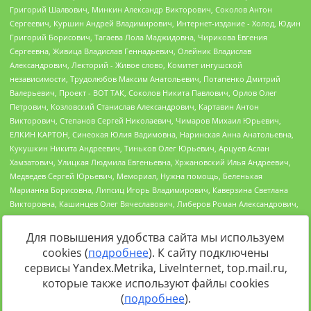
Для повышения удобства сайта мы используем
cookies (
подробнее
). К сайту подключены
Источник:
https://minjust.gov.ru/uploaded/files/reestr-
сервисы Yandex.Metrika, LiveInternet, top.mail.ru,
inostrannyih-agentov-22-03-2024.pdf
данные на
22.03.2024
которые также используют файлы cookies
(
подробнее
).