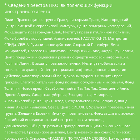
* Сведения реестра НКО, выполняющих функции
иностранного агента:
Лилит, Правозащитная группа Гражданин.Армия.Право, Нижегородский
центр немецкой и европейской культуры, Центр гендерных исследований,
Фонд защиты прав граждан Штаб, Институт права и публичной политики,
Фонд борьбы с коррупцией, Альянс врачей, НАСИЛИЮ.НЕТ, Мы против
СПИДа, СВЕЧА, Гуманитарное действие, Открытый Петербург, Лига
Избирателей, Правовая инициатива, Гражданский Союз, Хасдей Ерушалаим,
Центр поддержки и содействия развитию средств массовой информации,
Горячая Линия, В защиту прав заключенных, Институт глобализации и
социальных движений, Центр социально-информационных инициатив
Действие, Благотворительный фонд охраны здоровья и защиты прав
граждан, Благотворительный фонд помощи осужденным и их семьям, Фонд
Тольятти, Новое время, Серебряная тайга, Так-Так-Так, Сова, центр Анна,
Проект Апрель, Самарская губерния, Эра здоровья, Мемориал,
Аналитический Центр Юрия Левады, Издательство Парк Гагарина, Фонд
имени Андрея Рылькова, Сфера, Центр СИБАЛЬТ, Уральская правозащитная
группа, Женщины Евразии, Институт прав человека, Фонд защиты гласности,
Российский исследовательский центр по правам человека,
Дальневосточный центр развития гражданских инициатив и социального
партнерства, Гражданское действие, Центр независимых социологических
исследований, Сутяжник, АКАДЕМИЯ ПО ПРАВАМ ЧЕЛОВЕКА, Центр развития