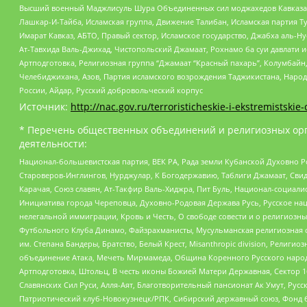
Высший военный Маджлисуль Шура Объединенных сил моджахедов Кавказа, Ко
Лашкар-И-Тайба, Исламская группа, Движение Талибан, Исламская партия Т
Имарат Кавказ, АБТО, Правый сектор, Исламское государство, Джабха аль-
Ат-Тавхида Валь-Джихад, Чистопольский Джамаат, Рохнамо ба суи давлати и
Артподготовка, Религиозная группа “Джамаат “Красный пахарь”, Колумбайн
Челебиджихана, Азов, Партия исламского возрождения Таджикистана, Народ
России, Айдар, Русский добровольческий корпус
Источник:
http://nac.gov.ru/terroristicheskie-i-ekstremistskie-
* Перечень общественных объединений и религиозных орг
деятельности:
Национал-большевистская партия, ВЕК РА, Рада земли Кубанской Духовно
Староверов-Инглингов, Нурджулар, К Богодержавию, Таблиги Джамаат, Сви
Карачая, Союз славян, Ат-Такфир Валь-Хиджра, Пит Буль, Национал-социал
Инициатива города Череповца, Духовно-Родовая Держава Русь, Русское н
нелегальной иммиграции, Кровь и Честь, О свободе совести и о религиоз
Футбольного Клуба Динамо, Файзрахманисты, Мусульманская религиозная о
им. Степана Бандеры, Братство, Белый Крест, Misanthropic division, Рели
объединение Атака, Мечеть Мирмамеда, Община Коренного Русского народа
Артподготовка, Штольц, В честь иконы Божией Матери Державная, Сектор 1
Славянских Сил Руси, Алля-Аят, Благотворительный пансионат Ак Умут, Русск
Патриотический клуб-Новокузнецк/РПК, Сибирский державный союз, Фонд б