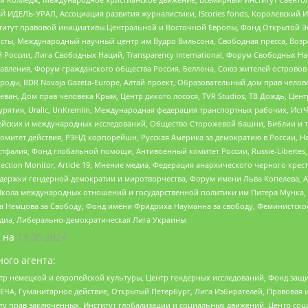
 ИДЕЛЬ-УРАЛ, Ассоциация развития журналистики, IStories fonds, Королевск
r, Институт правовой инициативы Центральной и Восточной Европы, Фонд Открытой Э
ты, Международный научный центр им Вудро Вильсона, Свободная пресса, Возро
России, Лига Свободных Наций, Transparеncy International, Форум Свободных Н
правления, Форум гражданского общества Россия, Беллона, Союз жителей острово
роды, BDR Novaja Gazeta-Europe, Алтай проект, Образовательный дом прав челов
еван, Дом прав человека Крым, Центр дикого лосося, TVR Studios, ТВ Дождь, Це
урятия, Uralic, UnKremlin, Международная федерация транспортных рабочих, Ист
ейских и международных исследований, Общество Сторожевой башни, Библии и тр
омитет действия, РЭНД корпорейшн, Русская Америка за демократию в России, Н
фалия, Фонд глобальной помощи, Антивоенный комитет России, Russie-Libertes, L
lection Monitor, Article 19, Мнение медиа, Федерация анархического черного кр
и гендерной демократии и миротворчества, Форум имени Льва Копелева, American C
г, Школа международных отношений и государственной политики им Питера Мунка
 Немцова за Свободу, Фонд имени Фридриха Науманна за свободу, Феминистско
медиа, Либерально-демократическая Лига Украины
 на
13.05.2024
ого агента:
р немецкой и европейской культуры, Центр гендерных исследований, Фонд защи
ЧА, Гуманитарное действие, Открытый Петербург, Лига Избирателей, Правовая 
иту прав заключенных, Институт глобализации и социальных движений, Центр 