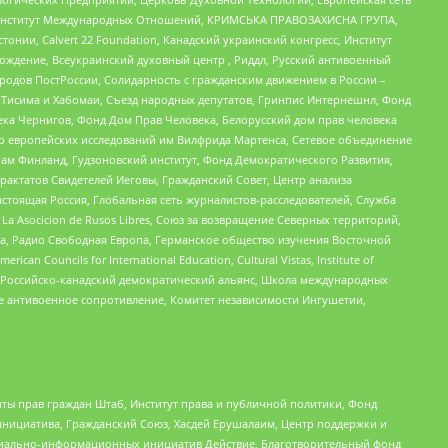
ий Институт Международных Отношений, КРИМСЬКА ПРАВОЗАХИСНА ГРУПА,
стонии, Calvert 22 Foundation, Канадский украинский конгресс, Институт
ждение, Всеукраинский духовный центр , Риддл, Русский антивоенный
ародов ПостРоссии, Солидарность с гражданским движением в России –
в Тисима и Хабомаи, Съезд народных депутатов, Гринпис Интернешнл, Фонд
ека Чернигов, Фонд Дом Прав Человека, Белорусский дом прав человека
нтр европейских исследований им Вилфрида Мартенса, Сетевое объединение
Чам Финланд, Гудзоновский институт, Фонд Демократического Развития,
актатов Свидетелей Иеговы, Гражданский Совет, Центр анализа
астоящая Россия, Глобальная сеть журналистов-расследователей, Служба
a Asocicion de Rusos Libres, Союз за возвращение Северных территорий,
еста, Радио Свободная Европа, Германское общество изучения Восточной
ouncils for International Education, Cultural Vistas, Institute of
, Российско-канадский демократический альянс, Школа международных
е антивоенное сопротивление, Комитет независимости Ингушетии,
ты прав граждан Штаб, Институт права и публичной политики, Фонд
инициатива, Гражданский Союз, Хасдей Ерушалаим, Центр поддержки и
социально-информационных инициатив Действие, Благотворительный фонд