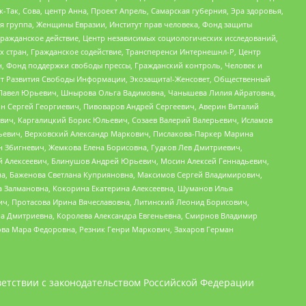
Так, Сова, центр Анна, Проект Апрель, Самарская губерния, Эра здоровья,
я группа, Женщины Евразии, Институт прав человека, Фонд защиты
Гражданское действие, Центр независимых социологических исследований,
стран, Гражданское содействие, Трансперенси Интернешнл-Р, Центр
н, Фонд поддержки свободы прессы, Гражданский контроль, Человек и
тут Развития Свободы Информации, Экозащита!-Женсовет, Общественный
й Павел Юрьевич, Шнырова Ольга Вадимовна, Чанышева Лилия Айратовна,
ин Сергей Георгиевич, Пивоваров Андрей Сергеевич, Аверин Виталий
вич, Каргалицкий Борис Юльевич, Созаев Валерий Валерьевич, Исламов
льевич, Верховский Александр Маркович, Пислакова-Паркер Марина
н Збигневич, Жемкова Елена Борисовна, Гудков Лев Дмитриевич,
й Алексеевич, Блинушов Андрей Юрьевич, Мосин Алексей Геннадьевич,
а, Баженова Светлана Куприяновна, Максимов Сергей Владимирович,
а Залмановна, Кокорина Екатерина Алексеевна, Шуманов Илья
ч, Протасова Ирина Вячеславовна, Литинский Леонид Борисович,
а Дмитриевна, Королева Александра Евгеньевна, Смирнов Владимир
ова Мара Федоровна, Резник Генри Маркович, Захаров Герман
етствии с законодательством Российской Федерации