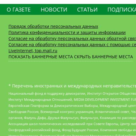
О ГАЗЕТЕ
НОВОСТИ
СТАТЬИ
ПОДПИСК
Порядок обработки персональных данных
Политика конфиденциальности и защиты информации
Согласие на обработку персональных данных обратной свя
Согласие на обработку персональных данных с помощью се
LiveInternet, top.mail.ru
ПОКАЗАТЬ БАННЕРНЫЕ МЕСТА
СКРЫТЬ БАННЕРНЫЕ МЕСТА
* Перечень иностранных и международных неправительств
Национальный фонд в поддержку демократии, Институт Открытое Общество
Институт Международных Отношений, MEDIA DEVELOPMENT INVESTMENT FUND,
Европейская Платформа за Демократические Выборы, Международный цент
Свободная Россия, Всемирный конгресс украинцев, Атлантический совет, Ч
органов, Фалунь Дафа, Друзья Фалуньгун, Фалуньгун, Коалиция по рассле
Ассоциация школ политических исследований при Совете Европы, Центр ли
Оксфордский российский фонд, Фонд Будущее России, Компания свободы ин
Новое Поколение, Духовное Учебное Заведение Международный Библейский