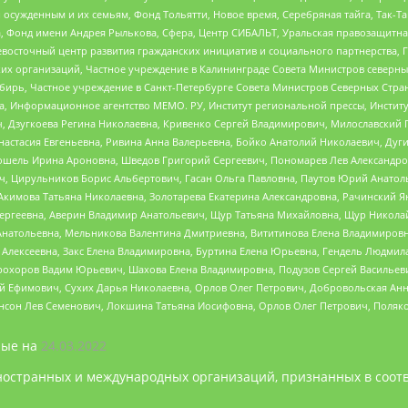
ужденным и их семьям, Фонд Тольятти, Новое время, Серебряная тайга, Так-Так-
, Фонд имени Андрея Рылькова, Сфера, Центр СИБАЛЬТ, Уральская правозащитна
невосточный центр развития гражданских инициатив и социального партнерства, 
 организаций, Частное учреждение в Калининграде Совета Министров северных 
бирь, Частное учреждение в Санкт-Петербурге Совета Министров Северных Стра
а, Информационное агентство МЕМО. РУ, Институт региональной прессы, Инсти
ч, Дзугкоева Регина Николаевна, Кривенко Сергей Владимирович, Милославски
настасия Евгеньевна, Ривина Анна Валерьевна, Бойко Анатолий Николаевич, Дуг
ошель Ирина Ароновна, Шведов Григорий Сергеевич, Пономарев Лев Александро
ч, Цирульников Борис Альбертович, Гасан Ольга Павловна, Паутов Юрий Анато
Акимова Татьяна Николаевна, Золотарева Екатерина Александровна, Рачинский Я
Сергеевна, Аверин Владимир Анатольевич, Щур Татьяна Михайловна, Щур Никола
Анатольевна, Мельникова Валентина Дмитриевна, Вититинова Елена Владимировн
 Алексеевна, Закс Елена Владимировна, Буртина Елена Юрьевна, Гендель Людмил
рохоров Вадим Юрьевич, Шахова Елена Владимировна, Подузов Сергей Васильеви
й Ефимович, Сухих Дарья Николаевна, Орлов Олег Петрович, Добровольская Анн
нсон Лев Семенович, Локшина Татьяна Иосифовна, Орлов Олег Петрович, Поляк
ые на
24.03.2022
ностранных и международных организаций, признанных в соотв