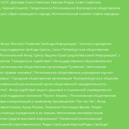
СССР, Держава Союз Советских Светлых Родов, Совет Советских
в, Черный Комитет, Татарстанское Региональное Всетатарское общественное
гресс ойрат-калмыцкого народа, Исполнительный комитет совета народных
евосточное общественное движение "Маяк", Санкт-Петербургская ЛГБТ-инициативная группа "Выход", Инициативная группа ЛГБТ+ "Реверс", Алексеев Андрей Викторович, Бекбулатова Таисия Львовна, Беляев Иван Михайлович, Владыкина Елена Сергеевна, Гельман Марат Александрович, Никульшина Вероника Юрьевна, Толоконникова Надежда Андреевна, Шендерович Виктор Анатольевич, Общество с ограниченной ответственностью "Данное сообщение", Общество с ограниченной ответственностью Издательский дом "Новая глава", Айнбиндер Александра Александровна, Московский комьюнити-центр для ЛГБТ+инициатив, Благотворительный фонд развития филантропии, Deutsche Welle (Германия, Kurt-Schumacher-Strasse 3, 53113 Bonn), Борзунова Мария Михайловна, Воробьев Виктор Викторович, Голубева Анна Львовна, Константинова Алла Михайловна, Малкова Ирина Владимировна, Мурадов Мурад Абдулгалимович, Осетинская Елизавета Николаевна, Понасенков Евгений Николаевич, Ганапольский Матвей Юрьевич, Киселев Евгений Алексеевич, Борухович Ирина Григорьевна, Дремин Иван Тимофеевич, Дубровский Дмитрий Викторович, Красноярская региональная общественная организация поддержки и развития альтернативных образовательных технологий и межкультурных коммуникаций "ИНТЕРРА", Маяковская Екатерина Алексеевна, Фейгин Марк Захарович, Филимонов Андрей Викторович, Дзугкоева Регина Николаевна, Доброхотов Роман Александрович, Дудь Юрий Александрович, Елкин Сергей Владимирович, Кругликов Кирилл Игоревич, Сабунаева Мария Леонидовна, Семенов Алексей Владимирович, Шаинян Карен Багратович, Шульман Екатерина Михайловна, Асафьев Артур Валерьевич, Вахштайн Виктор Семенович, Венедиктов Алексей Алексеевич, Лушникова Екатерина Евгеньевна, Волков Леонид Михайлович, Невзоров Александр Глебович, Пархоменко Сергей Борисович, Сироткин Ярослав Николаевич, Кара-Мурза Владимир Владимирович, Баранова Наталья Владимировна, Гозман Леонид Яковлевич, Кагарлицкий Борис Юльевич, Климарев Михаил Валерьевич, Милов Владимир Станиславович, Автономная некоммерческая организация Краснодарский центр современного искусства "Типография", Моргенштерн Алишер Тагирович, Соболь Любовь Эдуардовна, Общество с ограниченной ответственностью "ЛИЗА НОРМ", Каспаров Гарри Кимович, Ходорковский Михаил Борисович, Общество с ограниченной ответственностью "Апрельские тезисы", Данилович Ирина Брониславовна, Кашин Олег Владимирович, Петров Николай Владимирович, Пивоваров Алексей Владимирович, Соколов Михаил Владимирович, Цветкова Юлия Владимировна, Чичваркин Евгений Александрович, Комитет против пыток/Команда против пыток, Общество с ограниченной ответственностью "Первый научный", Общество с ограниченной ответственностью "Вертолет и ко", Белоцерковская Вероника Борисовна, Кац Максим Евгеньевич, Лазарева Татьяна Юрьевна, Шаведдинов Руслан Табризович, Яшин Илья Валерьевич, Общество с ограниченной ответственностью "Иноагент ААВ", Алешковский Дмитрий Петрович, Альбац Евгения Марковна, Быков Дмитрий Львович, Галямина Юлия Евгеньевна, Лойко Сергей Леонидович, Мартынов Кирилл Константинович, Медведев Сергей Александрович, Крашенинников Федор Геннадиевич, Гордеева Катерина Вл