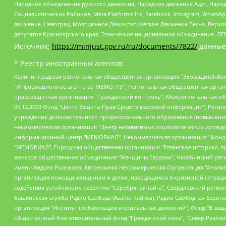
Народное объединение русского движения, Народное движение Адат, Народ
Социалистических Районов, Meta Platforms Inc, Facebook, Instagram, Wha
движение, Невоград, Молодежное Демократическое Движение Весна, Верхов
депутатов Красноярского края, Этническое национальное объединение, ЛГ
Источник:
https://minjust.gov.ru/ru/documents/7822/
данные
* Реестр иностранных агентов:
Калининградская региональная общественная организация "Экозащита!-Женсовет", Фонд содействия защите прав и свобод граждан "Общественный вердикт", Фонд "Институт Развития Свободы Информации", Частное учреждение "Информационное агентство МЕМО. РУ", Региональная общественная организация "Общественная комиссия по сохранению наследия академика Сахарова", Фонд поддержки свободы прессы, Санкт-Петербургская общественная правозащитная организация "Гражданский контроль", Межрегиональная общественная организация "Информационно-просветительский центр "Мемориал", Региональный Фонд "Центр Защиты Прав Средств Массовой Информации", с 05.12.2023 Фонд "Центр Защиты Прав Средств массовой информации", Региональная общественная благотворительная организация помощи беженцам и мигрантам "Гражданское содействие", Негосударственное образовательное учреждение дополнительного профессионального образования (повышение квалификации) специалистов "АКАДЕМИЯ ПО ПРАВАМ ЧЕЛОВЕКА", Свердловская региональная общественная организация "Сутяжник", Автономная некоммерческая организация "Центр независимых социологических исследований", Союз общественных объединений "Российский исследовательский центр по правам человека", Региональное общественное учреждение научно-информационный центр "МЕМОРИАЛ", Некоммерческая организация "Фонд защиты гласности", Автономная некоммерческая организация "Институт прав человека", Городская общественная организация "Екатеринбургское общество "МЕМОРИАЛ", Городская общественная организация "Рязанское историко-просветительское и правозащитное общество "Мемориал" (Рязанский Мемориал), Челябинский региональный орган общественной самодеятельности – женское общественное объединение "Женщины Евразии", Челябинский региональный орган общественной самодеятельности "Уральская правозащитная группа", Фонд содействия защите здоровья и социальной справедливости имени Андрея Рылькова, Автономная Некоммерческая Организация "Аналитический Центр Юрия Левады", Автономная некоммерческая организация социальной поддержки населения "Проект Апрель", Региональная общественная организация помощи женщинам и детям, находящимся в кризисной ситуации "Информационно-методический центр "Анна", Фонд содействия развитию массовых коммуникаций и правовому просвещению "Так-так-Так", Фонд содействия устойчивому развитию "Серебряная тайга", Свердловский региональный общественный фонд социальных проектов "Новое время", "Idel.Реалии", Кавказ.Реалии, Крым.Реалии, Телеканал Настоящее Время, Татаро-башкирская служба Радио Свобода (Azatliq Radiosi), Радио Свободная Европа/Радио Свобода (PCE/PC), "Сибирь.Реалии", "Фактограф", Благотворительный фонд помощи осужденным и их семьям, Автономная некоммерческая организация "Институт глобализации и социальных движений", Фонд "В защиту прав заключенных", Частное учреждение "Центр поддержки и содействия развитию средств массовой информации", Пензенский региональный общественный благотворительный фонд "Гражданский союз", "Север.Реалии", Некоммерческая организация Фонд "Правовая инициатива", Общество с ограниченной ответственностью "Радио Свободная Европа/Радио Свобода", Чешское информационное агентство "MEDIUM-ORIENT", Красноярская региональная общественная организация "Мы против СПИДа", Камалягин Денис Николаевич, Маркелов Сергей Евгеньевич, Пономарев Лев Александрович, Савицкая Людмила Алексеевна, Автоно