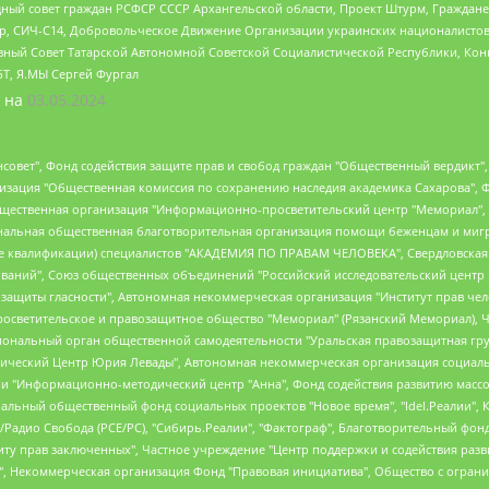
ный совет граждан РСФСР СССР Архангельской области, Проект Штурм, Граждане 
tsApp, СИЧ-С14, Добровольческое Движение Организации украинских националисто
ный Совет Татарской Автономной Советской Социалистической Республики, Кон
БТ, Я.МЫ Сергей Фургал
 на
03.05.2024
мная некоммерческая организация "Центр по работе с проблемой насилия "НАСИЛИЮ.НЕТ", Межрегиональный профессиональный союз работников здравоохранения "Альянс врачей", Юридическое лицо, зарегистрированное в Латвийской Республике, SIA "Medusa Project" (регистрационный номер 40103797863, дата регистрации 10.06.2014), Некоммерческая организация "Фонд по борьбе с коррупцией", Автономная некоммерческая организация "Институт права и публичной политики", Баданин Роман Сергеевич, Гликин Максим Александрович, Железнова Мария Михайловна, Лукьянова Юлия Сергеевна, Маетная Елизавета Витальевна, Маняхин Петр Борисович, Чуракова Ольга Владимировна, Ярош Юлия Петровна, Юридическое лицо "The Insider SIA", зарегистрированное в Риге, Латвийская Республика (дата регистрации 26.06.2015), являющееся администратором доменного имени интернет-издания "The Insider SIA", https://theins.ru, Постернак Алексей Евгеньевич, Рубин Михаил Аркадьевич, Анин Роман Александрович, Юридическое лицо Istories fonds, зарегистрированное в Латвийской Республике (регистрационный номер 50008295751, дата регистрации 24.02.2020), Великовский Дмитрий Александрович, Долинина Ирина Николаевна, Мароховская Алеся Алексеевна, Шлейнов Роман Юрьевич, Шмагун Олеся Валентиновна, Общество с ограниченной ответственностью "Альтаир 2021", Общество с ограниченной ответственностью "Вега 2021", Общество с ограниченной ответственностью "Главный редактор 2021", Общество с ограниченной ответственностью "Ромашки монолит", Важенков Артем Валерьевич, Ивановская областная общественная организация "Центр гендерных исследований", Гурман Юрий Альбертович, Медиапроект "ОВД-Инфо", Егоров Владимир Владимирович, Жилинский Владимир Александрович, Общество с ограниченной ответственностью "ЗП", Иванова София Юрьевна, Карезина Инна Павловна, Кильтау Екатерина Викторовна, Петров Алексей Викторович, Пискунов Сергей Евгеньевич, Смирнов Сергей Сергеевич, Тихонов Михаил Сергеевич, Общество с ограниченной ответственностью "ЖУРНАЛИСТ-ИНОСТРАННЫЙ АГЕНТ", Арапова Галина Юрьевна, Вольтская Татьяна Анатольевна, Американская компания "Mason G.E.S. Anonymous Foundation" (США), являющаяся владельцем интернет-издания https://mnews.world/, Компания "Stichting Bellingcat", зарегистрированная в Нидерландах (дата регистрации 11.07.2018), Захаров Андрей Вячеславович, Клепиковская Екатерина Дмитриевна, Общество с ограниченной ответственностью "МЕМО", Перл Роман Александрович, Симонов Евгений Алексеевич, Соловьева Елена Анатольевна, Сотников Даниил Владимирович, Сурначева Елизавета Дмитриевна, Автономная некоммерческая организация по защите прав человека и информированию населения "Якутия – Наше Мнение", Общество с ограниченной ответственностью "Москоу диджитал медиа", с 26.01.2023 Общество с ограниченной ответственностью "Чайка Белые сады", Ветошкина Валерия Валерьевна, Заговора Максим Александрович, Межрегиональное общественное движение "Российская ЛГБТ - сеть", Оленичев Максим Владимирович, Павлов Иван Юрьевич, Скворцова Елена Сергеевна, Общество с ограниченной ответственностью "Как бы инагент", Кочетков Игорь Викторович, Общество с ограниченной ответственностью "Честные выборы", Еланчик Олег Александрович, Общество с ограниченной ответственностью "Нобелевский призыв", Гималова Регина Эмилевна, Григорьев Андрей Валерьевич, Григорьева Алина Александровна, Ассоциация по содействию защите прав призывников, альтернативнослужащих и военнослужащих "Правозащитная группа "Гражданин.Армия.Право", Хисамова Регина Фаритовна, Автономная некоммерческая организация по реализации социально-правовых программ "Лилит", Дальн