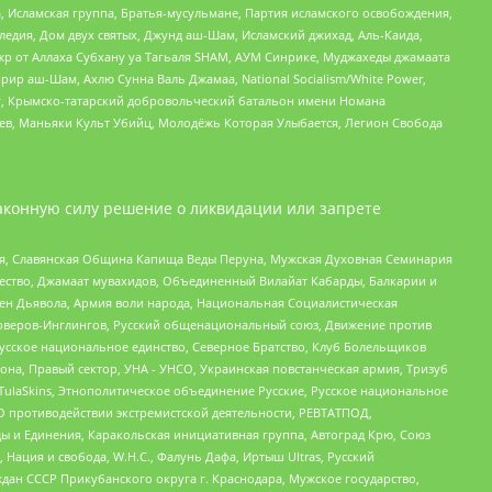
 Исламская группа, Братья-мусульмане, Партия исламского освобождения,
едия, Дом двух святых, Джунд аш-Шам, Исламский джихад, Аль-Каида,
жр от Аллаха Субхану уа Тагьаля SHAM, АУМ Синрике, Муджахеды джамаата
рир аш-Шам, Ахлю Сунна Валь Джамаа, National Socialism/White Power,
рг, Крымско-татарский добровольческий батальон имени Номана
оев, Маньяки Культ Убийц, Молодёжь Которая Улыбается, Легион Свобода
аконную силу решение о ликвидации или запрете
ья, Славянская Община Капища Веды Перуна, Мужская Духовная Семинария
щество, Джамаат мувахидов, Объединенный Вилайат Кабарды, Балкарии и
ден Дьявола, Армия воли народа, Национальная Социалистическая
роверов-Инглингов, Русский общенациональный союз, Движение против
усское национальное единство, Северное Братство, Клуб Болельщиков
а, Правый сектор, УНА - УНСО, Украинская повстанческая армия, Тризуб
 TulaSkins, Этнополитическое объединение Русские, Русское национальное
О противодействии экстремистской деятельности, РЕВТАТПОД,
ы и Единения, Каракольская инициативная группа, Автоград Крю, Союз
 Нация и свобода, W.H.С., Фалунь Дафа, Иртыш Ultras, Русский
ан СССР Прикубанского округа г. Краснодара, Мужское государство,