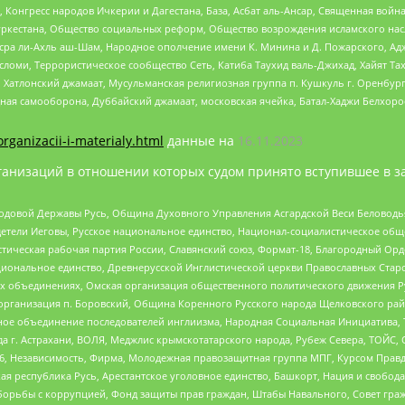
нгресс народов Ичкерии и Дагестана, База, Асбат аль-Ансар, Священная война,
уркестана, Общество социальных реформ, Общество возрождения исламского насл
Нусра ли-Ахль аш-Шам, Народное ополчение имени К. Минина и Д. Пожарского, Ад
сломи, Террористическое сообщество Сеть, Катиба Таухид валь-Джихад, Хайят Тах
, Хатлонский джамаат, Мусульманская религиозная группа п. Кушкуль г. Оренбу
ная самооборона, Дуббайский джамаат, московская ячейка, Батал-Хаджи Белхор
organizacii-i-materialy.html
данные на
16.11.2023
анизаций в отношении которых судом принято вступившее в з
 Родовой Державы Русь, Община Духовного Управления Асгардской Веси Беловод
детели Иеговы, Русское национальное единство, Национал-социалистическое об
истическая рабочая партия России, Славянский союз, Формат-18, Благородный Ор
ациональное единство, Древнерусской Инглистической церкви Православных Ста
ных объединениях, Омская организация общественного политического движения Р
рганизация п. Боровский, Община Коренного Русского народа Щелковского район
гиозное объединение последователей инглиизма, Народная Социальная Инициатива,
 г. Астрахани, ВОЛЯ, Меджлис крымскотатарского народа, Рубеж Севера, ТОЙС, 
6, Независимость, Фирма, Молодежная правозащитная группа МПГ, Курсом Правд
ая республика Русь, Арестантское уголовное единство, Башкорт, Нация и свобода,
орьбы с коррупцией, Фонд защиты прав граждан, Штабы Навального, Совет гражд