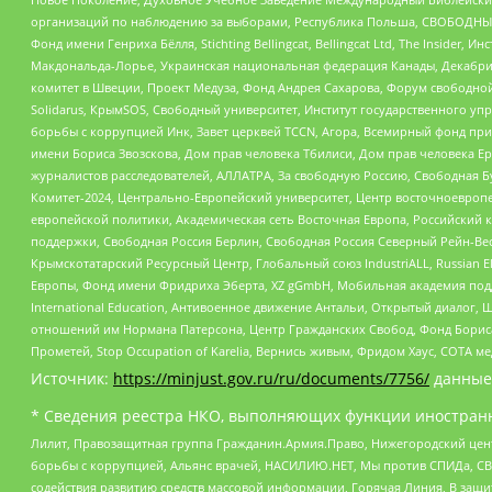
организаций по наблюдению за выборами, Республика Польша, СВОБОДНЫЙ
Фонд имени Генриха Бёлля, Stichting Bellingcat, Bellingcat Ltd, The Inside
Макдональда-Лорье, Украинская национальная федерация Канады, Декабрис
комитет в Швеции, Проект Медуза, Фонд Андрея Сахарова, Форум свободной 
Solidarus, КрымSOS, Свободный университет, Институт государственного у
борьбы с коррупцией Инк, Завет церквей TCCN, Агора, Всемирный фонд при
имени Бориса Звозскова, Дом прав человека Тбилиси, Дом прав человека Ер
журналистов расследователей, АЛЛАТРА, За свободную Россию, Свободная Б
Комитет-2024, Центрально-Европейский университет, Центр восточноевроп
европейской политики, Академическая сеть Восточная Европа, Российский к
поддержки, Свободная Россия Берлин, Свободная Россия Северный Рейн-Вест
Крымскотатарский Ресурсный Центр, Глобальный союз IndustriALL, Russian E
Европы, Фонд имени Фридриха Эберта, XZ gGmbH, Мобильная академия поддержк
International Education, Антивоенное движение Антальи, Открытый диало
отношений им Нормана Патерсона, Центр Гражданских Свобод, Фонд Бориса
Прометей, Stop Occupation of Karelia, Вернись живым, Фридом Хаус, СОТА 
Источник:
https://minjust.gov.ru/ru/documents/7756/
данные
* Сведения реестра НКО, выполняющих функции иностранн
Лилит, Правозащитная группа Гражданин.Армия.Право, Нижегородский цент
борьбы с коррупцией, Альянс врачей, НАСИЛИЮ.НЕТ, Мы против СПИДа, СВЕ
содействия развитию средств массовой информации, Горячая Линия, В защ