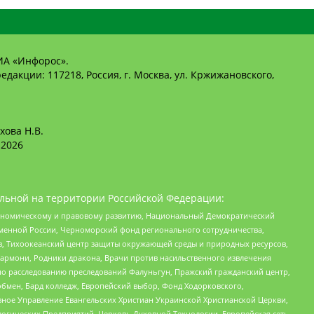
ИА «Инфорос».
едакции: 117218, Россия, г. Москва, ул. Кржижановского,
хова Н.В.
2026
льной на территории Российской Федерации:
кономическому и правовому развитию, Национальный Демократический
менной России, Черноморский фонд регионального сотрудничества,
, Тихоокеанский центр защиты окружающей среды и природных ресурсов,
 Хармони, Родники дракона, Врачи против насильственного извлечения
по расследованию преследований Фалуньгун, Пражский гражданский центр,
бмен, Бард колледж, Европейский выбор, Фонд Ходорковского,
ное Управление Евангельских Христиан Украинской Христианской Церкви,
огических Предприятий, Церковь Духовной Технологии, Европейская сеть