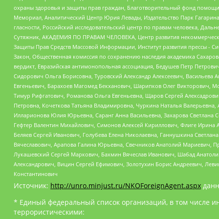
охраны здоровья и защиты прав граждан, Благотворительный фонд помощи ос
Мемориал, Аналитический Центр Юрия Левады, Издательство Парк Гагарина
гласности, Российский исследовательский центр по правам человека, Даль
Сутяжник, АКАДЕМИЯ ПО ПРАВАМ ЧЕЛОВЕКА, Центр развития некоммерческих
Защиты Прав Средств Массовой Информации, Институт развития прессы - Си
Закон, Общественная комиссия по сохранению наследия академика Сахаров
вердикт, Евразийская антимонопольная ассоциация, Бедушев Петр Петрови
Сидорович Ольга Борисовна, Туровский Александр Алексеевич, Васильева А
Евгеньевич, Барахоев Магомед Бекханович, Шарипков Олег Викторович, М
Тимур Рифгатович, Романова Ольга Евгеньевна, Щаров Сергей Алексадрови
Петровна, Кочеткова Татьяна Владимировна, Чуркина Наталья Валерьевна, 
Илларионова Юлия Юрьевна, Саранг Анна Васильевна, Захарова Светлана 
Гефтер Валентин Михайлович, Симонов Алексей Кириллович, Флиге Ирина 
Беляев Сергей Иванович, Голубева Елена Николаевна, Ганнушкина Светлана
Вячеславович, Арапова Галина Юрьевна, Свечников Анатолий Мариевич, П
Лукашевский Сергей Маркович, Бахмин Вячеслав Иванович, Шабад Анатоли
Александрович, Вицин Сергей Ефимович, Золотухин Борис Андреевич, Леви
Константинович
Источник:
http://unro.minjust.ru/NKOForeignAgent.aspx
данн
* Единый федеральный список организаций, в том числе и
террористическими: