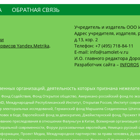
А
ОБРАТНАЯ СВЯЗЬ
Учредитель и издатель ООО 
Адрес учредителя, издателя, р
зи
д.13, кор. 2
рвисов Yandex.Metrika,
Телефон: +7 (495) 718-84-11
E-mail: info@samolet-v.ru
И.О. главного редактора Доро
Разработчик сайта –
INFOROS
енных организаций, деятельность которых признана нежелате
 Фонд Содействия, Фонд Открытое общество, Американо-российский фонд по э
 Международный Республиканский Институт, Открытая Россия, Институт совре
р электоральных исследований, Германский фонд Маршалла Соединенных Штатов
еловек в беде, Европейский фонд за демократию, Джеймстаунский фонд, Прожект
дованию преследования в отношении Фалуньгун в Китае, Всемирная организация 
беральной современности, Форум русскоязычных европейцев, Немецко-русский о
формации, Проект Медиа, Международное партнерство за права человека, Духов
 Колледж, Международное христианское движение, Всемирный Институт Саентол