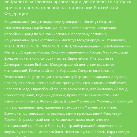
неправительственных организаций, деятельность которых
признана нежелательной на территории Российской
Федерации:
Национальный фонд в поддержку демократии, Институт Открытое
Общество Фонд Содействия, Фонд Открытое общество, Американо-
российский фонд по экономическому и правовому развитию,
Национальный Демократический Институт Международных Отношений,
MEDIA DEVELOPMENT INVESTMENT FUND, Международный Республиканский
Институт, Открытая Россия, Институт современной России, Черноморский
фонд регионального сотрудничества, Европейская Платформа за
Демократические Выборы, Международный центр электоральных
исследований, Германский фонд Маршалла Соединенных Штатов,
Тихоокеанский центр защиты окружающей среды и природных ресурсов,
Свободная Россия, Всемирный конгресс украинцев, Атлантический совет,
Человек в беде, Европейский фонд за демократию, Джеймстаунский фонд,
Прожект Хармони, Родники дракона, Врачи против насильственного
извлечения органов, Фалунь Дафа, Друзья Фалуньгун, Фалуньгун, Коалиция
по расследованию преследования в отношении Фалуньгун в Китае,
Всемирная организация по расследованию преследований Фалуньгун,
Пражский гражданский центр, Ассоциация школ политических
исследований при Совете Европы, Центр либеральной современности,
Форум русскоязычных европейцев, Немецко-русский обмен, Бард колледж,