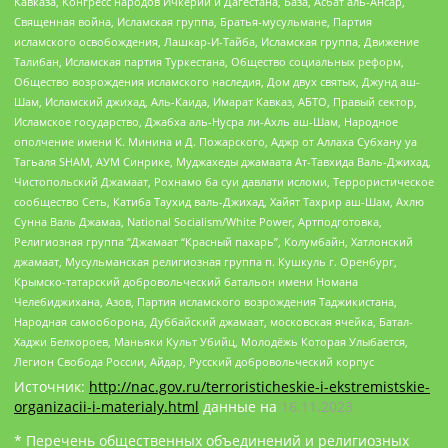
Кавказа, Конгресс народов Ичкерии и Дагестана, База, Асбат аль-Ансар,
Священная война, Исламская группа, Братья-мусульмане, Партия
исламского освобождения, Лашкар-И-Тайба, Исламская группа, Движение
Талибан, Исламская партия Туркестана, Общество социальных реформ,
Общество возрождения исламского наследия, Дом двух святых, Джунд аш-
Шам, Исламский джихад, Аль-Каида, Имарат Кавказ, АБТО, Правый сектор,
Исламское государство, Джабха аль-Нусра ли-Ахль аш-Шам, Народное
ополчение имени К. Минина и Д. Пожарского, Аджр от Аллаха Субхану уа
Тагьаля SHAM, АУМ Синрике, Муджахеды джамаата Ат-Тавхида Валь-Джихад,
Чистопольский Джамаат, Рохнамо ба суи давлати исломи, Террористическое
сообщество Сеть, Катиба Таухид валь-Джихад, Хайят Тахрир аш-Шам, Ахлю
Сунна Валь Джамаа, National Socialism/White Power, Артподготовка,
Религиозная группа “Джамаат “Красный пахарь”, Колумбайн, Хатлонский
джамаат, Мусульманская религиозная группа п. Кушкуль г. Оренбург,
Крымско-татарский добровольческий батальон имени Номана
Челебиджихана, Азов, Партия исламского возрождения Таджикистана,
Народная самооборона, Дуббайский джамаат, московская ячейка, Батал-
Хаджи Белхороев, Маньяки Культ Убийц, Молодёжь Которая Улыбается,
Легион Свобода России, Айдар, Русский добровольческий корпус
Источник:
http://nac.gov.ru/terroristicheskie-i-ekstremistskie-
organizacii-i-materialy.html
данные на
16.11.2023
* Перечень общественных объединений и религиозных