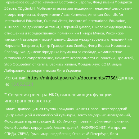
Германское общество изучения Восточной Европы, Фонд имени Фридриха
Эберта, XZ gGmbH, Мобильная академия поддержки гендерной демократии
и миротворчества, Форум имени Льва Копелева, American Councils for
International Education, Cultural Vistas, Institute of International Education,
Антивоенное движение Антальи, Открытый диалог, Школа международных
отношений и государственной политики им Питера Мунка, Российско-
канадский демократический альянс, Школа международных отношений им
Нормана Патерсона, Центр Гражданских Свобод, Фонд Бориса Немцова за
Свободу, Фонд имени Фридриха Науманна за свободу, Феминистское
антивоенное сопротивление, Комитет независимости Ингушетии, Прометей,
Stop Occupation of Karelia, Вернись живым, Фридом Хаус, СОТА медиа,
Либерально-демократическая Лига Украины
Источник:
https://minjust.gov.ru/ru/documents/7756/
данные
на
13.05.2024
* Сведения реестра НКО, выполняющих функции
иностранного агента:
Лилит, Правозащитная группа Гражданин.Армия.Право, Нижегородский
центр немецкой и европейской культуры, Центр гендерных исследований,
Фонд защиты прав граждан Штаб, Институт права и публичной политики,
Фонд борьбы с коррупцией, Альянс врачей, НАСИЛИЮ.НЕТ, Мы против
СПИДа, СВЕЧА, Гуманитарное действие, Открытый Петербург, Лига