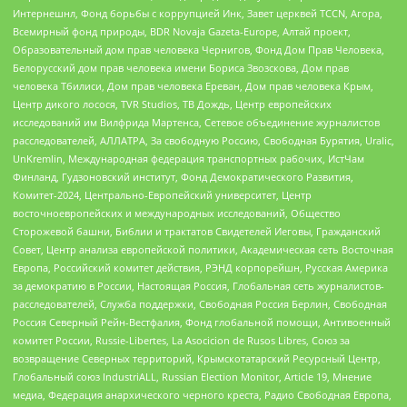
Интернешнл, Фонд борьбы с коррупцией Инк, Завет церквей TCCN, Агора,
Всемирный фонд природы, BDR Novaja Gazeta-Europe, Алтай проект,
Образовательный дом прав человека Чернигов, Фонд Дом Прав Человека,
Белорусский дом прав человека имени Бориса Звозскова, Дом прав
человека Тбилиси, Дом прав человека Ереван, Дом прав человека Крым,
Центр дикого лосося, TVR Studios, ТВ Дождь, Центр европейских
исследований им Вилфрида Мартенса, Сетевое объединение журналистов
расследователей, АЛЛАТРА, За свободную Россию, Свободная Бурятия, Uralic,
UnKremlin, Международная федерация транспортных рабочих, ИстЧам
Финланд, Гудзоновский институт, Фонд Демократического Развития,
Комитет-2024, Центрально-Европейский университет, Центр
восточноевропейских и международных исследований, Общество
Сторожевой башни, Библии и трактатов Свидетелей Иеговы, Гражданский
Совет, Центр анализа европейской политики, Академическая сеть Восточная
Европа, Российский комитет действия, РЭНД корпорейшн, Русская Америка
за демократию в России, Настоящая Россия, Глобальная сеть журналистов-
расследователей, Служба поддержки, Свободная Россия Берлин, Свободная
Россия Северный Рейн-Вестфалия, Фонд глобальной помощи, Антивоенный
комитет России, Russie-Libertes, La Asocicion de Rusos Libres, Союз за
возвращение Северных территорий, Крымскотатарский Ресурсный Центр,
Глобальный союз IndustriALL, Russian Election Monitor, Article 19, Мнение
медиа, Федерация анархического черного креста, Радио Свободная Европа,