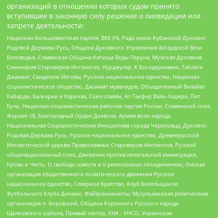
организаций в отношении которых судом принято
вступившее в законную силу решение о ликвидации или
запрете деятельности:
Национал-большевистская партия, ВЕК РА, Рада земли Кубанской Духовно
Родовой Державы Русь, Община Духовного Управления Асгардской Веси
Беловодья, Славянская Община Капища Веды Перуна, Мужская Духовная
Семинария Староверов-Инглингов, Нурджулар, К Богодержавию, Таблиги
Джамаат, Свидетели Иеговы, Русское национальное единство, Национал-
социалистическое общество, Джамаат мувахидов, Объединенный Вилайат
Кабарды, Балкарии и Карачая, Союз славян, Ат-Такфир Валь-Хиджра, Пит
Буль, Национал-социалистическая рабочая партия России, Славянский союз,
Формат-18, Благородный Орден Дьявола, Армия воли народа,
Национальная Социалистическая Инициатива города Череповца, Духовно-
Родовая Держава Русь, Русское национальное единство, Древнерусской
Инглистической церкви Православных Староверов-Инглингов, Русский
общенациональный союз, Движение против нелегальной иммиграции,
Кровь и Честь, О свободе совести и о религиозных объединениях, Омская
организация общественного политического движения Русское
национальное единство, Северное Братство, Клуб Болельщиков
Футбольного Клуба Динамо, Файзрахманисты, Мусульманская религиозная
организация п. Боровский, Община Коренного Русского народа
Щелковского района, Правый сектор, УНА - УНСО, Украинская