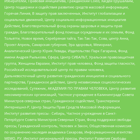
Избирателей, Правовая инициатива, Гражданский Союз, Хасдей Ерушалаим,
Центр поддержки и содействия развитию средств массовой информации,
Горячая Линия, В защиту прав заключенных, Институт глобализации и
социальных движений, Центр социально-информационных инициатив
Действие, Благотворительный фонд охраны здоровья и защиты прав
граждан, Благотворительный фонд помощи осужденным и их семьям, Фонд
Тольятти, Новое время, Серебряная тайга, Так-Так-Так, Сова, центр Анна,
Проект Апрель, Самарская губерния, Эра здоровья, Мемориал,
Аналитический Центр Юрия Левады, Издательство Парк Гагарина, Фонд
имени Андрея Рылькова, Сфера, Центр СИБАЛЬТ, Уральская правозащитная
группа, Женщины Евразии, Институт прав человека, Фонд защиты гласности,
Российский исследовательский центр по правам человека,
Дальневосточный центр развития гражданских инициатив и социального
партнерства, Гражданское действие, Центр независимых социологических
исследований, Сутяжник, АКАДЕМИЯ ПО ПРАВАМ ЧЕЛОВЕКА, Центр развития
некоммерческих организаций, Частное учреждение в Калининграде Совета
Министров северных стран, Гражданское содействие, Трансперенси
Интернешнл-Р, Центр Защиты Прав Средств Массовой Информации,
Институт развития прессы - Сибирь, Частное учреждение в Санкт-
Петербурге Совета Министров Северных Стран, Фонд поддержки свободы
прессы, Гражданский контроль, Человек и Закон, Общественная комиссия
по сохранению наследия академика Сахарова, Информационное агентство
МЕМО. РУ, Институт региональной прессы, Институт Развития Свободы