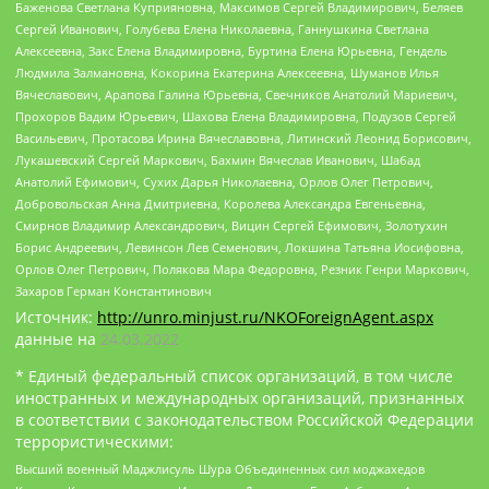
Баженова Светлана Куприяновна, Максимов Сергей Владимирович, Беляев
Сергей Иванович, Голубева Елена Николаевна, Ганнушкина Светлана
Алексеевна, Закс Елена Владимировна, Буртина Елена Юрьевна, Гендель
Людмила Залмановна, Кокорина Екатерина Алексеевна, Шуманов Илья
Вячеславович, Арапова Галина Юрьевна, Свечников Анатолий Мариевич,
Прохоров Вадим Юрьевич, Шахова Елена Владимировна, Подузов Сергей
Васильевич, Протасова Ирина Вячеславовна, Литинский Леонид Борисович,
Лукашевский Сергей Маркович, Бахмин Вячеслав Иванович, Шабад
Анатолий Ефимович, Сухих Дарья Николаевна, Орлов Олег Петрович,
Добровольская Анна Дмитриевна, Королева Александра Евгеньевна,
Смирнов Владимир Александрович, Вицин Сергей Ефимович, Золотухин
Борис Андреевич, Левинсон Лев Семенович, Локшина Татьяна Иосифовна,
Орлов Олег Петрович, Полякова Мара Федоровна, Резник Генри Маркович,
Захаров Герман Константинович
Источник:
http://unro.minjust.ru/NKOForeignAgent.aspx
данные на
24.03.2022
* Единый федеральный список организаций, в том числе
иностранных и международных организаций, признанных
в соответствии с законодательством Российской Федерации
террористическими:
Высший военный Маджлисуль Шура Объединенных сил моджахедов