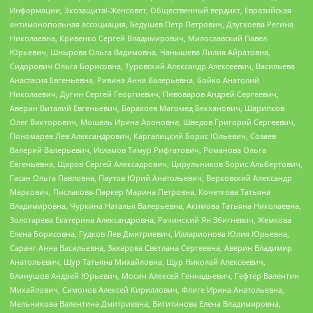
Информации, Экозащита!-Женсовет, Общественный вердикт, Евразийская
антимонопольная ассоциация, Бедушев Петр Петрович, Дзугкоева Регина
Николаевна, Кривенко Сергей Владимирович, Милославский Павел
Юрьевич, Шнырова Ольга Вадимовна, Чанышева Лилия Айратовна,
Сидорович Ольга Борисовна, Туровский Александр Алексеевич, Васильева
Анастасия Евгеньевна, Ривина Анна Валерьевна, Бойко Анатолий
Николаевич, Дугин Сергей Георгиевич, Пивоваров Андрей Сергеевич,
Аверин Виталий Евгеньевич, Барахоев Магомед Бекханович, Шарипков
Олег Викторович, Мошель Ирина Ароновна, Шведов Григорий Сергеевич,
Пономарев Лев Александрович, Каргалицкий Борис Юльевич, Созаев
Валерий Валерьевич, Исламов Тимур Рифгатович, Романова Ольга
Евгеньевна, Щаров Сергей Алексадрович, Цирульников Борис Альбертович,
Гасан Ольга Павловна, Паутов Юрий Анатольевич, Верховский Александр
Маркович, Пислакова-Паркер Марина Петровна, Кочеткова Татьяна
Владимировна, Чуркина Наталья Валерьевна, Акимова Татьяна Николаевна,
Золотарева Екатерина Александровна, Рачинский Ян Збигневич, Жемкова
Елена Борисовна, Гудков Лев Дмитриевич, Илларионова Юлия Юрьевна,
Саранг Анна Васильевна, Захарова Светлана Сергеевна, Аверин Владимир
Анатольевич, Щур Татьяна Михайловна, Щур Николай Алексеевич,
Блинушов Андрей Юрьевич, Мосин Алексей Геннадьевич, Гефтер Валентин
Михайлович, Симонов Алексей Кириллович, Флиге Ирина Анатольевна,
Мельникова Валентина Дмитриевна, Вититинова Елена Владимировна,