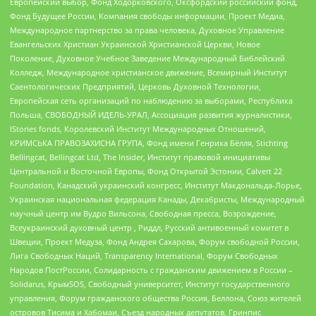
Европейский выбор, Фонд Ходорковского, Оксфордский российский фонд,
Фонд Будущее России, Компания свободы информации, Проект Медиа,
Международное партнерство за права человека, Духовное Управление
Евангельских Христиан Украинской Христианской Церкви, Новое
Поколение, Духовное Учебное Заведение Международный Библейский
Колледж, Международное христианское движение, Всемирный Институт
Саентологических Предприятий, Церковь Духовной Технологии,
Европейская сеть организаций по наблюдению за выборами, Республика
Польша, СВОБОДНЫЙ ИДЕЛЬ-УРАЛ, Ассоциация развития журналистики,
IStories fonds, Королевский Институт Международных Отношений,
КРИМСЬКА ПРАВОЗАХИСНА ГРУПА, Фонд имени Генриха Бёлля, Stichting
Bellingcat, Bellingcat Ltd, The Insider, Институт правовой инициативы
Центральной и Восточной Европы, Фонд Открытой Эстонии, Calvert 22
Foundation, Канадский украинский конгресс, Институт Макдональда-Лорье,
Украинская национальная федерация Канады, Декабристы, Международный
научный центр им Вудро Вильсона, Свободная пресса, Возрождение,
Всеукраинский духовный центр , Риддл, Русский антивоенный комитет в
Швеции, Проект Медуза, Фонд Андрея Сахарова, Форум свободной России,
Лига Свободных Наций, Transparеncy International, Форум Свободных
Народов ПостРоссии, Солидарность с гражданским движением в России –
Solidarus, КрымSOS, Свободный университет, Институт государственного
управления, Форум гражданского общества Россия, Беллона, Союз жителей
островов Тисима и Хабомаи, Съезд народных депутатов, Гринпис