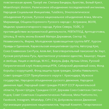
повстанческая армия, Тризуб им. Степана Бандеры, Братство, Белый Крест,
Misanthropic division, Религиозное объединение последователей инглиизма,
Народная Социальная Инициатива, TulaSkins, Этнополитическое
объединение Русские, Русское национальное объединение Атака, Мечеть
Мирмамеда, Община Коренного Русского народа г. Астрахани, ВОЛЯ,
Меджлис крымскотатарского народа, Рубеж Севера, ТОЙС, О
противодействии экстремистской деятельности, РЕВТАТПОД, Артподготовка,
Штольц, В честь иконы Божией Матери Державная, Сектор 16,
Независимость, Фирма, Молодежная правозащитная группа МПГ, Курсом
Правды и Единения, Каракольская инициативная группа, Автоград Крю,
Союз Славянских Сил Руси, Алля-Аят, Благотворительный пансионат Ак Умут,
Русская республика Русь, Арестантское уголовное единство, Башкорт, Нация
и свобода, Нация и свобода, W.H.С., Фалунь Дафа, Иртыш Ultras, Русский
Патриотический клуб-Новокузнецк/РПК, Сибирский державный союз, Фонд
борьбы с коррупцией, Фонд защиты прав граждан, Штабы Навального,
Совет граждан СССР Прикубанского округа г. Краснодара, Мужское
государство, Народное объединение русского движения, Народное
движение Адат, Народный совет граждан РСФСР СССР Архангельской
области, Проект Штурм, Граждане СССР, Держава Союз Советских Светлых
Родов, Совет Советских Социалистических Районов, Meta Platforms Inc,
Facebook, Instagram, WhatsApp, СИЧ-С14, Добровольческое Движение
Организации украинских националистов, Черный Комитет, Татарстанское