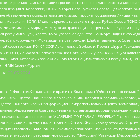
ных объединениях, Омская организация общественного политического движения Р
рганизация п. Боровский, Община Коренного Русского народа Щелковского район
гиозное объединение последователей инглиизма, Народная Социальная Инициатива,
 г. Астрахани, ВОЛЯ, Меджлис крымскотатарского народа, Рубеж Севера, ТОЙС, 
6, Независимость, Фирма, Молодежная правозащитная группа МПГ, Курсом Правд
ая республика Русь, Арестантское уголовное единство, Башкорт, Нация и свобода,
орьбы с коррупцией, Фонд защиты прав граждан, Штабы Навального, Совет гражд
ный совет граждан РСФСР СССР Архангельской области, Проект Штурм, Граждане 
tsApp, СИЧ-С14, Добровольческое Движение Организации украинских националисто
ный Совет Татарской Автономной Советской Социалистической Республики, Кон
БТ, Я.МЫ Сергей Фургал
 на
03.05.2024
мная некоммерческая организация "Центр по работе с проблемой насилия "НАСИЛИЮ.НЕТ", Межрегиональный профессиональный союз работников здравоохранения "Альянс врачей", Юридическое лицо, зарегистрированное в Латвийской Республике, SIA "Medusa Project" (регистрационный номер 40103797863, дата регистрации 10.06.2014), Некоммерческая организация "Фонд по борьбе с коррупцией", Автономная некоммерческая организация "Институт права и публичной политики", Баданин Роман Сергеевич, Гликин Максим Александрович, Железнова Мария Михайловна, Лукьянова Юлия Сергеевна, Маетная Елизавета Витальевна, Маняхин Петр Борисович, Чуракова Ольга Владимировна, Ярош Юлия Петровна, Юридическое лицо "The Insider SIA", зарегистрированное в Риге, Латвийская Республика (дата регистрации 26.06.2015), являющееся администратором доменного имени интернет-издания "The Insider SIA", https://theins.ru, Постернак Алексей Евгеньевич, Рубин Михаил Аркадьевич, Анин Роман Александрович, Юридическое лицо Istories fonds, зарегистрированное в Латвийской Республике (регистрационный номер 50008295751, дата регистрации 24.02.2020), Великовский Дмитрий Александрович, Долинина Ирина Николаевна, Мароховская Алеся Алексеевна, Шлейнов Роман Юрьевич, Шмагун Олеся Валентиновна, Общество с ограниченной ответственностью "Альтаир 2021", Общество с ограниченной ответственностью "Вега 2021", Общество с ограниченной ответственностью "Главный редактор 2021", Общество с ограниченной ответственностью "Ромашки монолит", Важенков Артем Валерьевич, Ивановская областная общественная организация "Центр гендерных исследований", Гурман Юрий Альбертович, Медиапроект "ОВД-Инфо", Егоров Владимир Владимирович, Жилинский Владимир Александрович, Общество с ограниченной ответственностью "ЗП", Иванова София Юрьевна, Карезина Инна Павловна, Кильтау Екатерина Викторовна, Петров Алексей Викторович, Пискунов Сергей Евгеньевич, Смирнов Сергей Сергеевич, Тихонов Михаил Сергеевич, Общество с ограниченной ответственностью "ЖУРНАЛИСТ-ИНОСТРАННЫЙ АГЕНТ", Арапова Галина Юрьевна, Вольтская Татьяна Анатольевна, Американская компания "Mason G.E.S. Anonymous Foundation" (США), являющаяся владельцем интернет-издания https://mnews.world/, Компания "Stichting Bellingcat", зарегистрированная в Нидерландах (дата регистрации 11.07.2018), Захаров Андрей Вячеславович, Клепиковская Екатерина Дмитриевна, Общество с ограниченной ответственностью "МЕМО", Перл Роман Александрович, Симонов Евгений Алексеевич, Соловьева Елена Анатольевна, Сотников Даниил Владимирович, Сурначева Елизавета Дмитриевна, Автономная некоммерческая организация по защите прав человека и информированию населения "Якутия – Наше Мнение", Общество с ограниченной ответственностью "Москоу диджитал медиа", с 26.01.2023 Общество с ограниченной ответственностью "Чайка Белые сады", Ветошкина Валерия Валерьевна, Заговора Максим Александрович, Межрегиональное общественное движение "Российская ЛГБТ - сеть", Оленичев Максим Владимирович, Павлов Иван Юрьевич, Скворцова Елена Сергеевна, Общество с ограниченной ответственностью "Как бы инагент", Кочетков Игорь Викторович, Общество с ограниченной ответственностью "Честные выборы", Еланчик Олег Александрович, Общество с ограниченной ответственностью "Нобелевский призыв", Гималова Регина Эмилевна, Григорьев Андрей Валерьевич, Григорьева Алина Александровна, Ассоциация по содействию защите прав призывников, альтернативнослужащих и военнослужащих "Правозащитная группа "Гражданин.Армия.Право", Хисамова Регина Фаритовна, Автономная некоммерческая организация по реализации социально-правовых программ "Лилит", Дальн