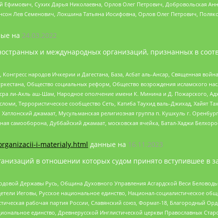
й Ефимович, Сухих Дарья Николаевна, Орлов Олег Петрович, Добровольская Анн
нсон Лев Семенович, Локшина Татьяна Иосифовна, Орлов Олег Петрович, Поляк
ые на
24.03.2022
ностранных и международных организаций, признанных в соотв
нгресс народов Ичкерии и Дагестана, База, Асбат аль-Ансар, Священная война,
уркестана, Общество социальных реформ, Общество возрождения исламского насл
Нусра ли-Ахль аш-Шам, Народное ополчение имени К. Минина и Д. Пожарского, Ад
сломи, Террористическое сообщество Сеть, Катиба Таухид валь-Джихад, Хайят Тах
, Хатлонский джамаат, Мусульманская религиозная группа п. Кушкуль г. Оренбу
ная самооборона, Дуббайский джамаат, московская ячейка, Батал-Хаджи Белхор
organizacii-i-materialy.html
данные на
16.11.2023
анизаций в отношении которых судом принято вступившее в з
 Родовой Державы Русь, Община Духовного Управления Асгардской Веси Беловод
детели Иеговы, Русское национальное единство, Национал-социалистическое об
истическая рабочая партия России, Славянский союз, Формат-18, Благородный Ор
ациональное единство, Древнерусской Инглистической церкви Православных Ста