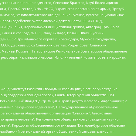
усское национальное единство, Северное Братство, Клуб Болельщиков
а, Правый сектор, УНА - УНСО, Украинская повстанческая армия, Тризуб
 TulaSkins, Этнополитическое объединение Русские, Русское национальное
О противодействии экстремистской деятельности, РЕВТАТПОД,
ы и Единения, Каракольская инициативная группа, Автоград Крю, Союз
 Нация и свобода, W.H.С., Фалунь Дафа, Иртыш Ultras, Русский
ан СССР Прикубанского округа г. Краснодара, Мужское государство,
СССР, Держава Союз Советских Светлых Родов, Совет Советских
в, Черный Комитет, Татарстанское Региональное Всетатарское общественное
гресс ойрат-калмыцкого народа, Исполнительный комитет совета народных
евосточное общественное движение "Маяк", Санкт-Петербургская ЛГБТ-инициативная группа "Выход", Инициативная группа ЛГБТ+ "Реверс", Алексеев Андрей Викторович, Бекбулатова Таисия Львовна, Беляев Иван Михайлович, Владыкина Елена Сергеевна, Гельман Марат Александрович, Никульшина Вероника Юрьевна, Толоконникова Надежда Андреевна, Шендерович Виктор Анатольевич, Общество с ограниченной ответственностью "Данное сообщение", Общество с ограниченной ответственностью Издательский дом "Новая глава", Айнбиндер Александра Александровна, Московский комьюнити-центр для ЛГБТ+инициатив, Благотворительный фонд развития филантропии, Deutsche Welle (Германия, Kurt-Schumacher-Strasse 3, 53113 Bonn), Борзунова Мария Михайловна, Воробьев Виктор Викторович, Голубева Анна Львовна, Константинова Алла Михайловна, Малкова Ирина Владимировна, Мурадов Мурад Абдулгалимович, Осетинская Елизавета Николаевна, Понасенков Евгений Николаевич, Ганапольский Матвей Юрьевич, Киселев Евгений Алексеевич, Борухович Ирина Григорьевна, Дремин Иван Тимофеевич, Дубровский Дмитрий Викторович, Красноярская региональная общественная организация поддержки и развития альтернативных образовательных технологий и межкультурных коммуникаций "ИНТЕРРА", Маяковская Екатерина Алексеевна, Фейгин Марк Захарович, Филимонов Андрей Викторович, Дзугкоева Регина Николаевна, Доброхотов Роман Александрович, Дудь Юрий Александрович, Елкин Сергей Владимирович, Кругликов Кирилл Игоревич, Сабунаева Мария Леонидовна, Семенов Алексей Владимирович, Шаинян Карен Багратович, Шульман Екатерина Михайловна, Асафьев Артур Валерьевич, Вахштайн Виктор Семенович, Венедиктов Алексей Алексеевич, Лушникова Екатерина Евгеньевна, Волков Леонид Михайлович, Невзоров Александр Глебович, Пархоменко Сергей Борисович, Сироткин Ярослав Николаевич, Кара-Мурза Владимир Владимирович, Баранова Наталья Владимировна, Гозман Леонид Яковлевич, Кагарлицкий Борис Юльевич, Климарев Михаил Валерьевич, Милов Владимир Станиславович, Автономная некоммерческая организация Краснодарский центр современного искусства "Типография", Моргенштерн Алишер Тагирович, Соболь Любовь Эдуардовна, Общество с ограниченной ответственностью "ЛИЗА НОРМ", Каспаров Гарри Кимович, Ходорковский Михаил Борисович, Общество с ограниченной ответственностью "Апрельские тезисы", Данилович Ирина Брониславовна, Кашин Олег Владимирович, Петров Николай Владимирович, Пивоваров Алексей Владимирович, Соколов Михаил Владимирович, Цветкова Юлия Владимировна, Чичваркин Евгений Александрович, Комитет против пыток/Команда против пыток, Общество с ограниченной ответственностью "Первый научный", Общество с ограниченной ответственностью "Вертолет и ко", Белоцерковская Вероника Борисовна, Кац Максим Евгеньевич, Лазарева Татьяна Юрьевна, Шаведдинов Руслан Табризович, Яшин Илья Валерьевич, Общество с ограниченной ответственностью "Иноагент ААВ", Алешковский Дмитрий Петрович, Альбац Евгения Марковна, Быков Дмитрий Львович, Галямина Юлия Евгеньевна, Лойко Сергей Леонидович, Мартынов Кирилл Константинович, Медведев Сергей Александрович, Крашенинников Федор Геннадиевич, Гордеева Катерина Вл