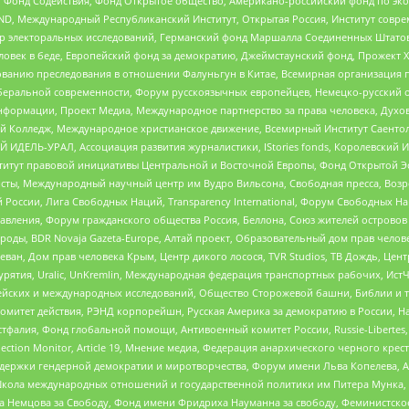
 Фонд Содействия, Фонд Открытое общество, Американо-российский фонд по э
 Международный Республиканский Институт, Открытая Россия, Институт совре
р электоральных исследований, Германский фонд Маршалла Соединенных Штатов
еловек в беде, Европейский фонд за демократию, Джеймстаунский фонд, Прожект
дованию преследования в отношении Фалуньгун в Китае, Всемирная организация 
беральной современности, Форум русскоязычных европейцев, Немецко-русский о
формации, Проект Медиа, Международное партнерство за права человека, Духов
 Колледж, Международное христианское движение, Всемирный Институт Саентол
 ИДЕЛЬ-УРАЛ, Ассоциация развития журналистики, IStories fonds, Королевск
r, Институт правовой инициативы Центральной и Восточной Европы, Фонд Открытой Э
ты, Международный научный центр им Вудро Вильсона, Свободная пресса, Возро
России, Лига Свободных Наций, Transparеncy International, Форум Свободных Н
правления, Форум гражданского общества Россия, Беллона, Союз жителей острово
роды, BDR Novaja Gazeta-Europe, Алтай проект, Образовательный дом прав челов
еван, Дом прав человека Крым, Центр дикого лосося, TVR Studios, ТВ Дождь, Це
урятия, Uralic, UnKremlin, Международная федерация транспортных рабочих, Ист
ейских и международных исследований, Общество Сторожевой башни, Библии и тр
омитет действия, РЭНД корпорейшн, Русская Америка за демократию в России, Н
фалия, Фонд глобальной помощи, Антивоенный комитет России, Russie-Libertes, L
lection Monitor, Article 19, Мнение медиа, Федерация анархического черного кр
и гендерной демократии и миротворчества, Форум имени Льва Копелева, American C
г, Школа международных отношений и государственной политики им Питера Мунка
 Немцова за Свободу, Фонд имени Фридриха Науманна за свободу, Феминистско