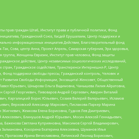
ты прав граждан Штаб, Институт права и публичной политики, Фонд
инициатива, Гражданский Союз, Хасдей Ерушалаим, Центр поддержки и
социально-информационных инициатив Действие, Благотворительный фонд
Так, Сова, центр Анна, Проект Апрель, Самарская губерния, Эра здоровья,
я группа, Женщины Евразии, Институт прав человека, Фонд защиты
Гражданское действие, Центр независимых социологических исследований,
стран, Гражданское содействие, Трансперенси Интернешнл-Р, Центр
н, Фонд поддержки свободы прессы, Гражданский контроль, Человек и
тут Развития Свободы Информации, Экозащита!-Женсовет, Общественный
й Павел Юрьевич, Шнырова Ольга Вадимовна, Чанышева Лилия Айратовна,
ин Сергей Георгиевич, Пивоваров Андрей Сергеевич, Аверин Виталий
вич, Каргалицкий Борис Юльевич, Созаев Валерий Валерьевич, Исламов
льевич, Верховский Александр Маркович, Пислакова-Паркер Марина
н Збигневич, Жемкова Елена Борисовна, Гудков Лев Дмитриевич,
й Алексеевич, Блинушов Андрей Юрьевич, Мосин Алексей Геннадьевич,
а, Баженова Светлана Куприяновна, Максимов Сергей Владимирович,
а Залмановна, Кокорина Екатерина Алексеевна, Шуманов Илья
ч, Протасова Ирина Вячеславовна, Литинский Леонид Борисович,