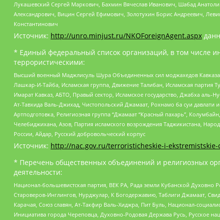
Лукашевский Сергей Маркович, Бахмин Вячеслав Иванович, Шабад Анатоли
Александрович, Вицин Сергей Ефимович, Золотухин Борис Андреевич, Леви
Константинович
Источник:
http://unro.minjust.ru/NKOForeignAgent.aspx
данн
* Единый федеральный список организаций, в том числе и
террористическими:
Высший военный Маджлисуль Шура Объединенных сил моджахедов Кавказа, Ко
Лашкар-И-Тайба, Исламская группа, Движение Талибан, Исламская партия Т
Имарат Кавказ, АБТО, Правый сектор, Исламское государство, Джабха аль-
Ат-Тавхида Валь-Джихад, Чистопольский Джамаат, Рохнамо ба суи давлати и
Артподготовка, Религиозная группа “Джамаат “Красный пахарь”, Колумбайн
Челебиджихана, Азов, Партия исламского возрождения Таджикистана, Народ
России, Айдар, Русский добровольческий корпус
Источник:
http://nac.gov.ru/terroristicheskie-i-ekstremistskie-
* Перечень общественных объединений и религиозных орг
деятельности:
Национал-большевистская партия, ВЕК РА, Рада земли Кубанской Духовно
Староверов-Инглингов, Нурджулар, К Богодержавию, Таблиги Джамаат, Сви
Карачая, Союз славян, Ат-Такфир Валь-Хиджра, Пит Буль, Национал-социал
Инициатива города Череповца, Духовно-Родовая Держава Русь, Русское н