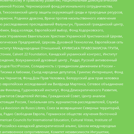
кономическому и правовому развитию, Национальный Демократический
менной России, Черноморский фонд регионального сотрудничества,
, Тихоокеанский центр защиты окружающей среды и природных ресурсов,
 Хармони, Родники дракона, Врачи против насильственного извлечения
по расследованию преследований Фалуньгун, Пражский гражданский центр,
бмен, Бард колледж, Европейский выбор, Фонд Ходорковского,
ное Управление Евангельских Христиан Украинской Христианской Церкви,
огических Предприятий, Церковь Духовной Технологии, Европейская сеть
ий Институт Международных Отношений, КРИМСЬКА ПРАВОЗАХИСНА ГРУПА,
стонии, Calvert 22 Foundation, Канадский украинский конгресс, Институт
ждение, Всеукраинский духовный центр , Риддл, Русский антивоенный
ародов ПостРоссии, Солидарность с гражданским движением в России –
в Тисима и Хабомаи, Съезд народных депутатов, Гринпис Интернешнл, Фонд
ека Чернигов, Фонд Дом Прав Человека, Белорусский дом прав человека
нтр европейских исследований им Вилфрида Мартенса, Сетевое объединение
Чам Финланд, Гудзоновский институт, Фонд Демократического Развития,
актатов Свидетелей Иеговы, Гражданский Совет, Центр анализа
астоящая Россия, Глобальная сеть журналистов-расследователей, Служба
a Asocicion de Rusos Libres, Союз за возвращение Северных территорий,
еста, Радио Свободная Европа, Германское общество изучения Восточной
ouncils for International Education, Cultural Vistas, Institute of
, Российско-канадский демократический альянс, Школа международных
е антивоенное сопротивление, Комитет независимости Ингушетии,