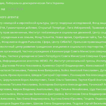
медиа, Либерально-демократическая Лига Украины
 на
13.05.2024
ого агента:
р немецкой и европейской культуры, Центр гендерных исследований, Фонд защи
ЧА, Гуманитарное действие, Открытый Петербург, Лига Избирателей, Правовая 
иту прав заключенных, Институт глобализации и социальных движений, Центр 
ужденным и их семьям, Фонд Тольятти, Новое время, Серебряная тайга, Так-Так-
, Фонд имени Андрея Рылькова, Сфера, Центр СИБАЛЬТ, Уральская правозащитна
невосточный центр развития гражданских инициатив и социального партнерства, 
 организаций, Частное учреждение в Калининграде Совета Министров северных 
бирь, Частное учреждение в Санкт-Петербурге Совета Министров Северных Стра
а, Информационное агентство МЕМО. РУ, Институт региональной прессы, Инсти
ч, Дзугкоева Регина Николаевна, Кривенко Сергей Владимирович, Милославски
настасия Евгеньевна, Ривина Анна Валерьевна, Бойко Анатолий Николаевич, Дуг
ошель Ирина Ароновна, Шведов Григорий Сергеевич, Пономарев Лев Александро
ч, Цирульников Борис Альбертович, Гасан Ольга Павловна, Паутов Юрий Анато
Акимова Татьяна Николаевна, Золотарева Екатерина Александровна, Рачинский Я
Сергеевна, Аверин Владимир Анатольевич, Щур Татьяна Михайловна, Щур Никола
Анатольевна, Мельникова Валентина Дмитриевна, Вититинова Елена Владимировн
 Алексеевна, Закс Елена Владимировна, Буртина Елена Юрьевна, Гендель Людмил
рохоров Вадим Юрьевич, Шахова Елена Владимировна, Подузов Сергей Васильеви