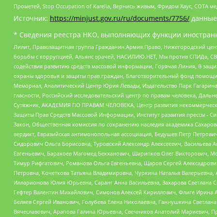
Прометей, Stop Occupation of Karelia, Вернись живым, Фридом Хаус, СОТА 
Источник:
https://minjust.gov.ru/ru/documents/7756/
данные
* Сведения реестра НКО, выполняющих функции иностранн
Лилит, Правозащитная группа Гражданин.Армия.Право, Нижегородский цент
борьбы с коррупцией, Альянс врачей, НАСИЛИЮ.НЕТ, Мы против СПИДа, СВЕ
содействия развитию средств массовой информации, Горячая Линия, В защ
охраны здоровья и защиты прав граждан, Благотворительный фонд помощи ос
Мемориал, Аналитический Центр Юрия Левады, Издательство Парк Гагарина
гласности, Российский исследовательский центр по правам человека, Даль
Сутяжник, АКАДЕМИЯ ПО ПРАВАМ ЧЕЛОВЕКА, Центр развития некоммерческих
Защиты Прав Средств Массовой Информации, Институт развития прессы - Си
Закон, Общественная комиссия по сохранению наследия академика Сахаров
вердикт, Евразийская антимонопольная ассоциация, Бедушев Петр Петрови
Сидорович Ольга Борисовна, Туровский Александр Алексеевич, Васильева А
Евгеньевич, Барахоев Магомед Бекханович, Шарипков Олег Викторович, М
Тимур Рифгатович, Романова Ольга Евгеньевна, Щаров Сергей Алексадрови
Петровна, Кочеткова Татьяна Владимировна, Чуркина Наталья Валерьевна, 
Илларионова Юлия Юрьевна, Саранг Анна Васильевна, Захарова Светлана 
Гефтер Валентин Михайлович, Симонов Алексей Кириллович, Флиге Ирина 
Беляев Сергей Иванович, Голубева Елена Николаевна, Ганнушкина Светлана
Вячеславович, Арапова Галина Юрьевна, Свечников Анатолий Мариевич, П