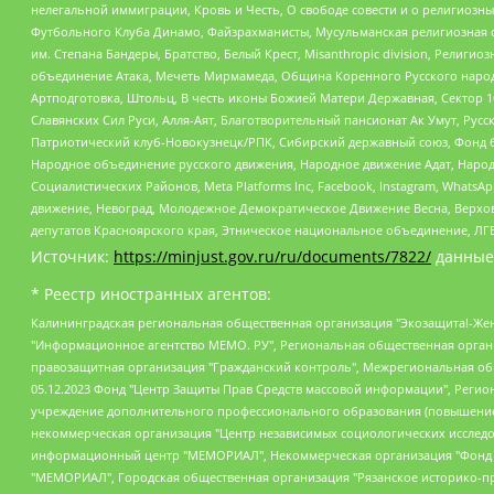
нелегальной иммиграции, Кровь и Честь, О свободе совести и о религиоз
Футбольного Клуба Динамо, Файзрахманисты, Мусульманская религиозная о
им. Степана Бандеры, Братство, Белый Крест, Misanthropic division, Рели
объединение Атака, Мечеть Мирмамеда, Община Коренного Русского народа
Артподготовка, Штольц, В честь иконы Божией Матери Державная, Сектор 1
Славянских Сил Руси, Алля-Аят, Благотворительный пансионат Ак Умут, Русск
Патриотический клуб-Новокузнецк/РПК, Сибирский державный союз, Фонд б
Народное объединение русского движения, Народное движение Адат, Народ
Социалистических Районов, Meta Platforms Inc, Facebook, Instagram, Wha
движение, Невоград, Молодежное Демократическое Движение Весна, Верхов
депутатов Красноярского края, Этническое национальное объединение, ЛГ
Источник:
https://minjust.gov.ru/ru/documents/7822/
данные
* Реестр иностранных агентов:
Калининградская региональная общественная организация "Экозащита!-Женсовет", Фонд содействия защите прав и свобод граждан "Общественный вердикт", Фонд "Институт Развития Свободы Информации", Частное учреждение "Информационное агентство МЕМО. РУ", Региональная общественная организация "Общественная комиссия по сохранению наследия академика Сахарова", Фонд поддержки свободы прессы, Санкт-Петербургская общественная правозащитная организация "Гражданский контроль", Межрегиональная общественная организация "Информационно-просветительский центр "Мемориал", Региональный Фонд "Центр Защиты Прав Средств Массовой Информации", с 05.12.2023 Фонд "Центр Защиты Прав Средств массовой информации", Региональная общественная благотворительная организация помощи беженцам и мигрантам "Гражданское содействие", Негосударственное образовательное учреждение дополнительного профессионального образования (повышение квалификации) специалистов "АКАДЕМИЯ ПО ПРАВАМ ЧЕЛОВЕКА", Свердловская региональная общественная организация "Сутяжник", Автономная некоммерческая организация "Центр независимых социологических исследований", Союз общественных объединений "Российский исследовательский центр по правам человека", Региональное общественное учреждение научно-информационный центр "МЕМОРИАЛ", Некоммерческая организация "Фонд защиты гласности", Автономная некоммерческая организация "Институт прав человека", Городская общественная организация "Екатеринбургское общество "МЕМОРИАЛ", Городская общественная организация "Рязанское историко-просветительское и правозащитное общество "Мемориал" (Рязанский Мемориал), Челябинский региональный орган общественной самодеятельности – женское общественное объединение "Женщины Евразии", Челябинский региональный орган общественной самодеятельности "Уральская правозащитная группа", Фонд содействия защите здоровья и социальной справедливости имени Андрея Рылькова, Автономная Некоммерческая Организация "Аналитический Центр Юрия Левады", Автономная некоммерческая организация социальной поддержки населения "Проект Апрель", Региональная общественная организация помощи женщинам и детям, находящимся в кризисной ситуации "Информационно-методический центр "Анна", Фонд содействия развитию массовых коммуникаций и правовому просвещению "Так-так-Так", Фонд содействия устойчивому развитию "Серебряная тайга", Свердловский региональный общественный фонд социальных проектов "Новое время", "Idel.Реалии", Кавказ.Реалии, Крым.Реалии, Телеканал Настоящее Время, Татаро-башкирская служба Радио Свобода (Azatliq Radiosi), Радио Свободная Европа/Радио Свобода (PCE/PC), "Сибирь.Реалии", "Фактограф", Благотворительный фонд помощи осужденным и их семьям, Автономная некоммерческая организация "Институт глобализации и социальных движений", Фонд "В защиту прав заключенных", Частное учреждение "Центр поддержки и содействия развитию средств массовой информации", Пензенский региональный общественный благотворительный фонд "Гражданский союз", "Север.Реалии", Некоммерческая организация Фонд "Правовая инициатива", Общество с ограниченной ответственностью "Радио Свободная Европа/Радио Свобода", Чешское информационное агентство "MEDIUM-ORIENT", Красноярская региональная общественная организация "Мы против СПИДа", Камалягин Денис Николаевич, Маркелов Сергей Евгеньевич, Пономарев Лев Александрович, Савицкая Людмила Алексеевна, Автоно