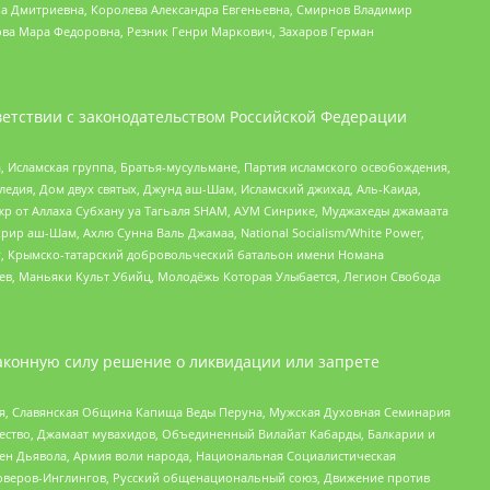
а Дмитриевна, Королева Александра Евгеньевна, Смирнов Владимир
ова Мара Федоровна, Резник Генри Маркович, Захаров Герман
етствии с законодательством Российской Федерации
 Исламская группа, Братья-мусульмане, Партия исламского освобождения,
едия, Дом двух святых, Джунд аш-Шам, Исламский джихад, Аль-Каида,
жр от Аллаха Субхану уа Тагьаля SHAM, АУМ Синрике, Муджахеды джамаата
рир аш-Шам, Ахлю Сунна Валь Джамаа, National Socialism/White Power,
рг, Крымско-татарский добровольческий батальон имени Номана
оев, Маньяки Культ Убийц, Молодёжь Которая Улыбается, Легион Свобода
аконную силу решение о ликвидации или запрете
ья, Славянская Община Капища Веды Перуна, Мужская Духовная Семинария
щество, Джамаат мувахидов, Объединенный Вилайат Кабарды, Балкарии и
ден Дьявола, Армия воли народа, Национальная Социалистическая
роверов-Инглингов, Русский общенациональный союз, Движение против