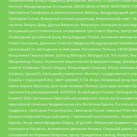
Национальный фонд в поддержку демократии, Институт Открытое Общество
Институт Международных Отношений, MEDIA DEVELOPMENT INVESTMENT FUND,
Европейская Платформа за Демократические Выборы, Международный цент
Свободная Россия, Всемирный конгресс украинцев, Атлантический совет, Ч
органов, Фалунь Дафа, Друзья Фалуньгун, Фалуньгун, Коалиция по рассле
Ассоциация школ политических исследований при Совете Европы, Центр ли
Оксфордский российский фонд, Фонд Будущее России, Компания свободы ин
Новое Поколение, Духовное Учебное Заведение Международный Библейский
организаций по наблюдению за выборами, Республика Польша, СВОБОДНЫЙ
Фонд имени Генриха Бёлля, Stichting Bellingcat, Bellingcat Ltd, The Inside
Макдональда-Лорье, Украинская национальная федерация Канады, Декабрис
комитет в Швеции, Проект Медуза, Фонд Андрея Сахарова, Форум свободной 
Solidarus, КрымSOS, Свободный университет, Институт государственного у
борьбы с коррупцией Инк, Завет церквей TCCN, Агора, Всемирный фонд при
имени Бориса Звозскова, Дом прав человека Тбилиси, Дом прав человека Ер
журналистов расследователей, АЛЛАТРА, За свободную Россию, Свободная Б
Комитет-2024, Центрально-Европейский университет, Центр восточноевроп
европейской политики, Академическая сеть Восточная Европа, Российский к
поддержки, Свободная Россия Берлин, Свободная Россия Северный Рейн-Вест
Крымскотатарский Ресурсный Центр, Глобальный союз IndustriALL, Russian E
Европы, Фонд имени Фридриха Эберта, XZ gGmbH, Мобильная академия поддержк
International Education, Антивоенное движение Антальи, Открытый диало
отношений им Нормана Патерсона, Центр Гражданских Свобод, Фонд Бориса