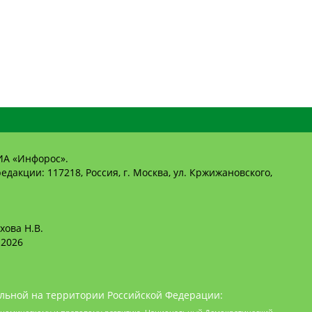
ИА «Инфорос».
едакции: 117218, Россия, г. Москва, ул. Кржижановского,
хова Н.В.
2026
льной на территории Российской Федерации: