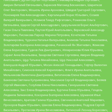
Аверин Виталий Евгеньевич, Барахоев Магомед Бекханович, Шарипков
Олег Викторович, Мошель Ирина Ароновна, Шведов Григорий Сергеевич,
Пономарев Лев Александрович, Каргалицкий Борис Юльевич, Созаев
Валерий Валерьевич, Исламов Тимур Рифгатович, Романова Ольга
Евгеньевна, Щаров Сергей Алексадрович, Цирульников Борис Альбертович,
Гасан Ольга Павловна, Паутов Юрий Анатольевич, Верховский Александр
Маркович, Пислакова-Паркер Марина Петровна, Кочеткова Татьяна
Владимировна, Чуркина Наталья Валерьевна, Акимова Татьяна Николаевна,
Золотарева Екатерина Александровна, Рачинский Ян Збигневич, Жемкова
Елена Борисовна, Гудков Лев Дмитриевич, Илларионова Юлия Юрьевна,
Саранг Анна Васильевна, Захарова Светлана Сергеевна, Аверин Владимир
Анатольевич, Щур Татьяна Михайловна, Щур Николай Алексеевич,
Блинушов Андрей Юрьевич, Мосин Алексей Геннадьевич, Гефтер Валентин
Михайлович, Симонов Алексей Кириллович, Флиге Ирина Анатольевна,
Мельникова Валентина Дмитриевна, Вититинова Елена Владимировна,
Баженова Светлана Куприяновна, Максимов Сергей Владимирович, Беляев
Сергей Иванович, Голубева Елена Николаевна, Ганнушкина Светлана
Алексеевна, Закс Елена Владимировна, Буртина Елена Юрьевна, Гендель
Людмила Залмановна, Кокорина Екатерина Алексеевна, Шуманов Илья
Вячеславович, Арапова Галина Юрьевна, Свечников Анатолий Мариевич,
Прохоров Вадим Юрьевич, Шахова Елена Владимировна, Подузов Сергей
Васильевич, Протасова Ирина Вячеславовна, Литинский Леонид Борисович,