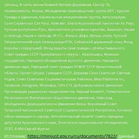
Штольц, В честь иконы Божией Матери Державная, Сектор 16,
Независимость, Фирма, Молодежная правозащитная группа МПГ, Курсом
Правды и Единения, Каракольская инициативная группа, Автоград Крю,
Союз Славянских Сил Руси, Алля-Аят, Благотворительный пансионат Ак Умут,
Русская республика Русь, Арестантское уголовное единство, Башкорт, Нация
и свобода, Нация и свобода, W.H.С., Фалунь Дафа, Иртыш Ultras, Русский
Патриотический клуб-Новокузнецк/РПК, Сибирский державный союз, Фонд
борьбы с коррупцией, Фонд защиты прав граждан, Штабы Навального,
Совет граждан СССР Прикубанского округа г. Краснодара, Мужское
государство, Народное объединение русского движения, Народное
движение Адат, Народный совет граждан РСФСР СССР Архангельской
области, Проект Штурм, Граждане СССР, Держава Союз Советских Светлых
Родов, Совет Советских Социалистических Районов, Meta Platforms Inc,
Facebook, Instagram, WhatsApp, СИЧ-С14, Добровольческое Движение
Организации украинских националистов, Черный Комитет, Татарстанское
Региональное Всетатарское общественное движение, Невоград,
Молодежное Демократическое Движение Весна, Верховный Совет
Татарской Автономной Советской Социалистической Республики, Конгресс
ойрат-калмыцкого народа, Исполнительный комитет совета народных
депутатов Красноярского края, Этническое национальное объединение,
ЛГБТ, Я.МЫ Сергей Фургал
Источник:
https://minjust.gov.ru/ru/documents/7822/
данные