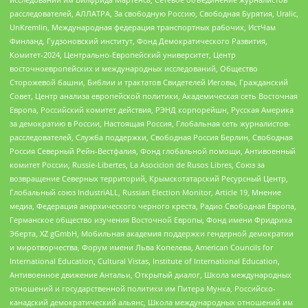
расследователей, АЛЛАТРА, За свободную Россию, Свободная Бурятия, Uralic,
UnKremlin, Международная федерация транспортных рабочих, ИстЧам
Финланд, Гудзоновский институт, Фонд Демократического Развития,
Комитет-2024, Центрально-Европейский университет, Центр
восточноевропейских и международных исследований, Общество
Сторожевой башни, Библии и трактатов Свидетелей Иеговы, Гражданский
Совет, Центр анализа европейской политики, Академическая сеть Восточная
Европа, Российский комитет действия, РЭНД корпорейшн, Русская Америка
за демократию в России, Настоящая Россия, Глобальная сеть журналистов-
расследователей, Служба поддержки, Свободная Россия Берлин, Свободная
Россия Северный Рейн-Вестфалия, Фонд глобальной помощи, Антивоенный
комитет России, Russie-Libertes, La Asocicion de Rusos Libres, Союз за
возвращение Северных территорий, Крымскотатарский Ресурсный Центр,
Глобальный союз IndustriALL, Russian Election Monitor, Article 19, Мнение
медиа, Федерация анархического черного креста, Радио Свободная Европа,
Германское общество изучения Восточной Европы, Фонд имени Фридриха
Эберта, XZ gGmbH, Мобильная академия поддержки гендерной демократии
и миротворчества, Форум имени Льва Копелева, American Councils for
International Education, Cultural Vistas, Institute of International Education,
Антивоенное движение Антальи, Открытый диалог, Школа международных
отношений и государственной политики им Питера Мунка, Российско-
канадский демократический альянс, Школа международных отношений им