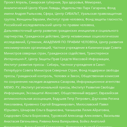
Проект Апрель, Самарская губерния, Эра здоровья, Мемориал,
Аналитический Центр Юрия Левады, Издательство Парк Гагарина, Фонд
имени Андрея Рылькова, Сфера, Центр СИБАЛЬТ, Уральская правозащитная
группа, Женщины Евразии, Институт прав человека, Фонд защиты гласности,
Российский исследовательский центр по правам человека,
Дальневосточный центр развития гражданских инициатив и социального
партнерства, Гражданское действие, Центр независимых социологических
исследований, Сутяжник, АКАДЕМИЯ ПО ПРАВАМ ЧЕЛОВЕКА, Центр развития
некоммерческих организаций, Частное учреждение в Калининграде Совета
Министров северных стран, Гражданское содействие, Трансперенси
Интернешнл-Р, Центр Защиты Прав Средств Массовой Информации,
Институт развития прессы - Сибирь, Частное учреждение в Санкт-
Петербурге Совета Министров Северных Стран, Фонд поддержки свободы
прессы, Гражданский контроль, Человек и Закон, Общественная комиссия
по сохранению наследия академика Сахарова, Информационное агентство
МЕМО. РУ, Институт региональной прессы, Институт Развития Свободы
Информации, Экозащита!-Женсовет, Общественный вердикт, Евразийская
антимонопольная ассоциация, Бедушев Петр Петрович, Дзугкоева Регина
Николаевна, Кривенко Сергей Владимирович, Милославский Павел
Юрьевич, Шнырова Ольга Вадимовна, Чанышева Лилия Айратовна,
Сидорович Ольга Борисовна, Туровский Александр Алексеевич, Васильева
Анастасия Евгеньевна, Ривина Анна Валерьевна, Бойко Анатолий
Николаевич, Дугин Сергей Георгиевич, Пивоваров Андрей Сергеевич,