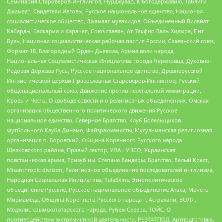
Семинария Староверов-Инглингов, Нурджулар, К Богодержавию, Таблиги
Джамаат, Свидетели Иеговы, Русское национальное единство, Национал-
социалистическое общество, Джамаат мувахидов, Объединенный Вилайат
Кабарды, Балкарии и Карачая, Союз славян, Ат-Такфир Валь-Хиджра, Пит
Буль, Национал-социалистическая рабочая партия России, Славянский союз,
Формат-18, Благородный Орден Дьявола, Армия воли народа,
Национальная Социалистическая Инициатива города Череповца, Духовно-
Родовая Держава Русь, Русское национальное единство, Древнерусской
Инглистической церкви Православных Староверов-Инглингов, Русский
общенациональный союз, Движение против нелегальной иммиграции,
Кровь и Честь, О свободе совести и о религиозных объединениях, Омская
организация общественного политического движения Русское
национальное единство, Северное Братство, Клуб Болельщиков
Футбольного Клуба Динамо, Файзрахманисты, Мусульманская религиозная
организация п. Боровский, Община Коренного Русского народа
Щелковского района, Правый сектор, УНА - УНСО, Украинская
повстанческая армия, Тризуб им. Степана Бандеры, Братство, Белый Крест,
Misanthropic division, Религиозное объединение последователей инглиизма,
Народная Социальная Инициатива, TulaSkins, Этнополитическое
объединение Русские, Русское национальное объединение Атака, Мечеть
Мирмамеда, Община Коренного Русского народа г. Астрахани, ВОЛЯ,
Меджлис крымскотатарского народа, Рубеж Севера, ТОЙС, О
противодействии экстремистской деятельности, РЕВТАТПОД, Артподготовка,