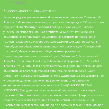
на
03.05.2024
* Реестр иностранных агентов:
Калининградская региональная общественная организация "Экозащита!-Женсовет", Фонд содействия защите прав и свобод граждан "Общественный вердикт", Фонд "Институт Развития Свободы Информации", Частное учреждение "Информационное агентство МЕМО. РУ", Региональная общественная организация "Общественная комиссия по сохранению наследия академика Сахарова", Фонд поддержки свободы прессы, Санкт-Петербургская общественная правозащитная организация "Гражданский контроль", Межрегиональная общественная организация "Информационно-просветительский центр "Мемориал", Региональный Фонд "Центр Защиты Прав Средств Массовой Информации", с 05.12.2023 Фонд "Центр Защиты Прав Средств массовой информации", Региональная общественная благотворительная организация помощи беженцам и мигрантам "Гражданское содействие", Негосударственное образовательное учреждение дополнительного профессионального образования (повышение квалификации) специалистов "АКАДЕМИЯ ПО ПРАВАМ ЧЕЛОВЕКА", Свердловская региональная общественная организация "Сутяжник", Автономная некоммерческая организация "Центр независимых социологических исследований", Союз общественных объединений "Российский исследовательский центр по правам человека", Региональное общественное учреждение научно-информационный центр "МЕМОРИАЛ", Некоммерческая организация "Фонд защиты гласности", Автономная некоммерческая организация "Институт прав человека", Городская общественная организация "Екатеринбургское общество "МЕМОРИАЛ", Городская общественная организация "Рязанское историко-просветительское и правозащитное общество "Мемориал" (Рязанский Мемориал), Челябинский региональный орган общественной самодеятельности – женское общественное объединение "Женщины Евразии", Челябинский региональный орган общественной самодеятельности "Уральская правозащитная группа", Фонд содействия защите здоровья и социальной справедливости имени Андрея Рылькова, Автономная Некоммерческая Организация "Аналитический Центр Юрия Левады", Автономная некоммерческая организация социальной поддержки населения "Проект Апрель", Региональная общественная организация помощи женщинам и детям, находящимся в кризисной ситуации "Информационно-методический центр "Анна", Фонд содействия развитию массовых коммуникаций и правовому просвещению "Так-так-Так", Фонд содействия устойчивому развитию "Серебряная тайга", Свердловский региональный общественный фонд социальных проектов "Новое время", "Idel.Реалии", Кавказ.Реалии, Крым.Реалии, Телеканал Настоящее Время, Татаро-башкирская служба Радио Свобода (Azatliq Radiosi), Радио Свободная Европа/Радио Свобода (PCE/PC), "Сибирь.Реалии", "Фактограф", Благотворительный фонд помощи осужденным и их семьям, Автономная некоммерческая организация "Институт глобализации и социальных движений", Фонд "В защиту прав заключенных", Частное учреждение "Центр поддержки и содействия развитию средств массовой информации", Пензенский региональный общественный благотворительный фонд "Гражданский союз", "Север.Реалии", Некоммерческая организация Фонд "Правовая инициатива", Общество с ограниченной ответственностью "Радио Свободная Европа/Радио Свобода", Чешское информационное агентство "MEDIUM-ORIENT", Красноярская региональная общественная организация "Мы против СПИДа", Камалягин Денис Николаевич, Маркелов Сергей Евгеньевич, Пономарев Лев Александрович, Савицкая Людмила Алексеевна, Автономная некоммерческая организация "Центр по работе с проблемой насилия "НАСИЛИЮ.НЕТ", Межрегиональный профессиональный союз работников здравоохранения "Альянс врачей", Юридическое лицо, зарегистрированное в Латвийской Республике, SIA "Medusa Project" (регистрационный номер 40103797863, дата регистрации 10.06.2014), Некоммерческая организация "Фонд по борьбе с коррупцией", Автономная некоммерческая организация "Институт права и публичной политики", Баданин Роман Сергеевич, Гликин Максим Александрович, Железнова Мария Михайловна, Лукьянова Юлия Сергеевна, Маетная Елизавета Витальевна, Маняхин Петр Борисович, Чуракова Ольга Владимировна, Ярош Юлия Петровна, Юридическое лицо "The Insider SIA", зарегистрированное в Риге, Латвийская Республика (дата регистрации 26.06.2015), являющееся администратором доменного имени интернет-издания "The Insider SIA", https://theins.ru, Постернак Алексей Евгеньевич, Рубин Михаил Аркадьевич, Анин Роман Александрович, Юридическое лицо Istories fonds, зарегистрированное в Латвийской Республике (регистрационный номер 50008295751, дата регистрации 24.02.2020), Великовский Дмитрий Александрович, Долинина Ирина Николаевна, Мароховская Алеся Алексеевна, Шлейнов Роман Юрьевич, Шмагун Олеся Валентиновна, Общество с ограниченной ответственностью "Альтаир 2021", Общество с ограниченной ответственностью "Вега 2021", Общество с ограниченной ответственностью "Главный редактор 2021", Общество с ограниченной ответственностью "Ромашки монолит", Важенков Артем Валерьевич, Ивановская областная общественная организация "Центр гендерных исследований", Гурман Юрий Альбертович, Медиапроект "ОВД-Инфо", Егоров Владимир Владимирович, Жилинский Владимир Александрович, Общество с ограниченной ответственностью "ЗП", Иванова София Юрьевна, Карезина Инна Павловна, Кильтау Екатерина Викторовна, Петров Алексей Викторович, Пискунов Сергей Евгеньевич, Смирнов Сергей Сергеевич, Тихонов Михаил Сергеевич, Общество с ограниченной ответственностью "ЖУРНАЛИСТ-ИНОСТРАННЫЙ АГЕНТ", Арапова Галина Юрьевна, Вольтская Татьяна Анатольевна, Американская компания "Mason G.E.S. Anonymous Foundation" (США), являющаяся владельцем интернет-издания https://mnews.world/, Компания "Stichting Bellingcat", зарегистрированная в Нидерландах (дата регистрации 11.07.2018), Захаров Андрей Вячеславович, Клепиковская Екатерина Дмитриевна, Общество с ограниченной ответственностью "МЕМО", Перл Роман Александрович, Симонов Евгений Алексеевич, Соловьева Елена Анатольевна, Сотников Даниил Владимирович, Сурначева Елизавета Дмитриевна, Автономная некоммерческая организация по защите прав человека и информированию населения "Якутия – Наше Мнение", Общество с ограниченной ответственностью "Москоу диджитал медиа", с 26.01.2023 Общество с ограниченной ответственностью "Чайка Белые сады", Ветошкина Валерия Валерьевна, Заговора Максим Александрович, Межрегиональное общественное движение "Российская ЛГБТ - сеть", Оленичев Максим Владимирович, Павлов Иван Юрьевич, Скворцова Елена Сергеевна, Общество с ограниченной ответственностью "Как бы инагент", Кочетков Игорь Викторович, Общество с ограниченной ответственностью "Честные выборы", Еланчик Олег Александрович, Общество с ограниченной ответственностью "Нобелевский призыв", Гималова Регина Эмилевна, Григорьев Андрей Валерьевич, Григорьева Алина Александровна, Ассоциация по содействию защите прав призывников, альтернативнослужащих и военнослужащих "Правозащитная группа "Гражданин.Армия.Право", Хисамова Регина Фаритовна, Автономная некоммерческая организация по реализации социально-правовых программ "Лилит", Дальневосточное общественное движение "Маяк", Санкт-Петербургская ЛГБТ-инициативная группа "Выход", Инициативная группа ЛГБТ+ "Реверс", Алексеев Андрей Викторович, Бекбулатова Таисия Львовна, Беляев Иван Михайлович, Владыкина Елена Сергеевна, Гельман Марат Александрович, Никульшина Вероника Юрьевна, Толоконникова Надежда Андреевна, Шендерович Виктор Анатольевич, Общество с ограниченной ответственностью "Данное сообщение", Общество с ограниченной ответственностью Издательский дом "Новая глава", Айнбиндер Александра Александровна, Московский комьюнити-центр для ЛГБТ+инициатив, Благотворительный фонд развития филантропии, Deutsche Welle (Германия, Kurt-Schumacher-Strasse 3, 53113 Bonn), Борзунова Мария Михайловна, Воробьев Виктор Викторович, Голубева Анна Львовна, Константинова Алла Михайловна, Малкова Ирина Владимировна, Мурадов Мурад Абдулгалимович, Осетинская Елизавета Николаевна, Понасенков Евгений Николаевич, Ганапольский Матвей Юрьевич, Киселев Евгений Алексеевич, Борухович Ирина Григорьевна, Дремин Иван Тимофеевич, Дубровский Дмитрий Викторович, Красноярская региональная общественная организация поддержки и развития альтернативных образовательных технологий и межкультурных коммуникаций "ИНТЕРРА", Маяковская Екатерина Алексеевна, Фейгин Марк Захарович, Филимонов Андрей Викторович, Дзугкоева Регина Николаевна, Доброхотов Роман Александрович, Дудь Юрий Александрович, Елкин Сергей Владимирович, Кругликов Кирилл Игоревич, Сабунаева Мария Леонидовна, Семенов Алексей Владимирович, Шаинян Карен Багратович, Шульман Екатерина Михайловна, Асафьев Артур Валерьевич, Вахштайн Виктор Семенович, Венедиктов Алексей Алексеевич, Лушникова Екатерина Евгеньевна, Волков Леонид Михайлович, Невзоров Александр Глебович, Пархоменко Сергей Борисович, Сироткин Ярослав Николаевич, Кара-Мурза Владимир Владимирович, Баранова Наталья Владимировна, Гозман Леонид Яковлевич, Кагарлицкий Борис Юльевич, Климарев Михаил Валерьевич, Милов Владимир Станиславович, Автономная некоммерческая организация Краснодарский центр современного искусства "Типография", Моргенштерн Алишер Тагирович, Соболь Любовь Эдуардовна, Общество с ограниченной ответственностью "ЛИЗА НОРМ", Каспаров Гарри Кимович, Ходорковский Михаил Борисович, Общество с ограниченной ответственностью "Апрельские тезисы", Данилович Ирина Брониславовна, Кашин Олег Владимирович, Петров Николай Владимирович, Пивоваров Алексей Владимирович, Соколов Михаил Владимирович, Цветкова Юлия Владимировна, Чичваркин Евгений Александрович, Комитет против пыток/Команда против пыток, Общество с ограниченной ответственностью "Первый научный", Общество с ограниченной ответственностью "Вертолет и ко", Белоцерковская Вероника Борисовна, Кац Максим Евгеньевич, Лазарева Татьяна Юрьевна, Шаведдинов Руслан Табризович, Яшин Илья Валерьевич, Общество с ограниченной ответственностью "Иноагент ААВ", Алешковский Дмитрий Петрович, Альбац Евгения Марковна, Быков Дмитрий Львович, Галямина Юлия Евгеньевна, Лойко Сергей Леонидович, Мартынов Кирилл Константинович, Медведев Сергей Александрович, Крашенинников Федор Геннадиевич, Гордеева Катерина Вл