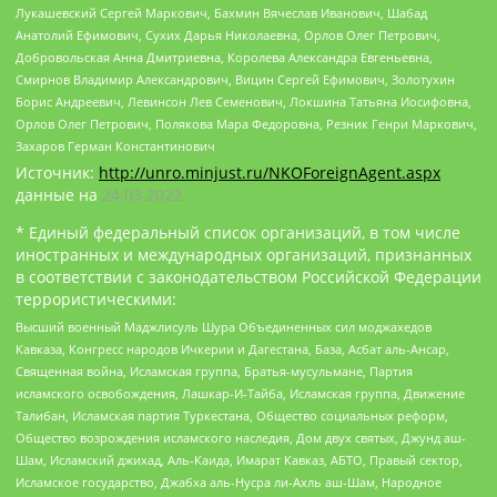
Лукашевский Сергей Маркович, Бахмин Вячеслав Иванович, Шабад
Анатолий Ефимович, Сухих Дарья Николаевна, Орлов Олег Петрович,
Добровольская Анна Дмитриевна, Королева Александра Евгеньевна,
Смирнов Владимир Александрович, Вицин Сергей Ефимович, Золотухин
Борис Андреевич, Левинсон Лев Семенович, Локшина Татьяна Иосифовна,
Орлов Олег Петрович, Полякова Мара Федоровна, Резник Генри Маркович,
Захаров Герман Константинович
Источник:
http://unro.minjust.ru/NKOForeignAgent.aspx
данные на
24.03.2022
* Единый федеральный список организаций, в том числе
иностранных и международных организаций, признанных
в соответствии с законодательством Российской Федерации
террористическими:
Высший военный Маджлисуль Шура Объединенных сил моджахедов
Кавказа, Конгресс народов Ичкерии и Дагестана, База, Асбат аль-Ансар,
Священная война, Исламская группа, Братья-мусульмане, Партия
исламского освобождения, Лашкар-И-Тайба, Исламская группа, Движение
Талибан, Исламская партия Туркестана, Общество социальных реформ,
Общество возрождения исламского наследия, Дом двух святых, Джунд аш-
Шам, Исламский джихад, Аль-Каида, Имарат Кавказ, АБТО, Правый сектор,
Исламское государство, Джабха аль-Нусра ли-Ахль аш-Шам, Народное