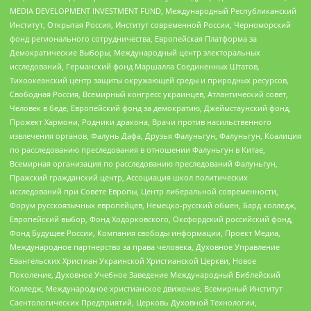
MEDIA DEVELOPMENT INVESTMENT FUND, Международный Республиканский
Институт, Открытая Россия, Институт современной России, Черноморский
фонд регионального сотрудничества, Европейская Платформа за
Демократические Выборы, Международный центр электоральных
исследований, Германский фонд Маршалла Соединенных Штатов,
Тихоокеанский центр защиты окружающей среды и природных ресурсов,
Свободная Россия, Всемирный конгресс украинцев, Атлантический совет,
Человек в беде, Европейский фонд за демократию, Джеймстаунский фонд,
Прожект Хармони, Родники дракона, Врачи против насильственного
извлечения органов, Фалунь Дафа, Друзья Фалуньгун, Фалуньгун, Коалиция
по расследованию преследования в отношении Фалуньгун в Китае,
Всемирная организация по расследованию преследований Фалуньгун,
Пражский гражданский центр, Ассоциация школ политических
исследований при Совете Европы, Центр либеральной современности,
Форум русскоязычных европейцев, Немецко-русский обмен, Бард колледж,
Европейский выбор, Фонд Ходорковского, Оксфордский российский фонд,
Фонд Будущее России, Компания свободы информации, Проект Медиа,
Международное партнерство за права человека, Духовное Управление
Евангельских Христиан Украинской Христианской Церкви, Новое
Поколение, Духовное Учебное Заведение Международный Библейский
Колледж, Международное христианское движение, Всемирный Институт
Саентологических Предприятий, Церковь Духовной Технологии,