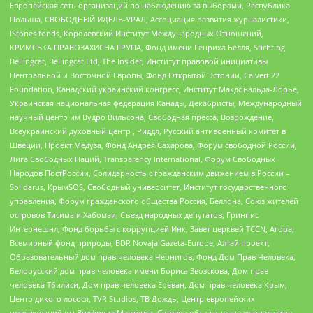
Европейская сеть организаций по наблюдению за выборами, Республика
Польша, СВОБОДНЫЙ ИДЕЛЬ-УРАЛ, Ассоциация развития журналистики,
IStories fonds, Королевский Институт Международных Отношений,
КРИМСЬКА ПРАВОЗАХИСНА ГРУПА, Фонд имени Генриха Бёлля, Stichting
Bellingcat, Bellingcat Ltd, The Insider, Институт правовой инициативы
Центральной и Восточной Европы, Фонд Открытой Эстонии, Calvert 22
Foundation, Канадский украинский конгресс, Институт Макдональда-Лорье,
Украинская национальная федерация Канады, Декабристы, Международный
научный центр им Вудро Вильсона, Свободная пресса, Возрождение,
Всеукраинский духовный центр , Риддл, Русский антивоенный комитет в
Швеции, Проект Медуза, Фонд Андрея Сахарова, Форум свободной России,
Лига Свободных Наций, Transparеncy International, Форум Свободных
Народов ПостРоссии, Солидарность с гражданским движением в России –
Solidarus, КрымSOS, Свободный университет, Институт государственного
управления, Форум гражданского общества Россия, Беллона, Союз жителей
островов Тисима и Хабомаи, Съезд народных депутатов, Гринпис
Интернешнл, Фонд борьбы с коррупцией Инк, Завет церквей TCCN, Агора,
Всемирный фонд природы, BDR Novaja Gazeta-Europe, Алтай проект,
Образовательный дом прав человека Чернигов, Фонд Дом Прав Человека,
Белорусский дом прав человека имени Бориса Звозскова, Дом прав
человека Тбилиси, Дом прав человека Ереван, Дом прав человека Крым,
Центр дикого лосося, TVR Studios, ТВ Дождь, Центр европейских
исследований им Вилфрида Мартенса, Сетевое объединение журналистов