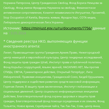
Нормана Патерсона, Центр Гражданских Свобод, Фонд Бориса Немцова за
Свободу, Фонд имени Фридриха Науманна за свободу, Феминистское
антивоенное сопротивление, Комитет независимости Ингушетии, Прометей,
Stop Occupation of Karelia, Вернись живым, Фридом Хаус, СОТА медиа,
Либерально-демократическая Лига Украины
Источник:
https://minjust.gov.ru/ru/documents/7756/
данные
на
13.05.2024
* Сведения реестра НКО, выполняющих функции
иностранного агента:
Лилит, Правозащитная группа Гражданин.Армия.Право, Нижегородский
центр немецкой и европейской культуры, Центр гендерных исследований,
Фонд защиты прав граждан Штаб, Институт права и публичной политики,
Фонд борьбы с коррупцией, Альянс врачей, НАСИЛИЮ.НЕТ, Мы против
СПИДа, СВЕЧА, Гуманитарное действие, Открытый Петербург, Лига
Избирателей, Правовая инициатива, Гражданский Союз, Хасдей Ерушалаим,
Центр поддержки и содействия развитию средств массовой информации,
Горячая Линия, В защиту прав заключенных, Институт глобализации и
социальных движений, Центр социально-информационных инициатив
Действие, Благотворительный фонд охраны здоровья и защиты прав
граждан, Благотворительный фонд помощи осужденным и их семьям, Фонд
Тольятти, Новое время, Серебряная тайга, Так-Так-Так, Сова, центр Анна,