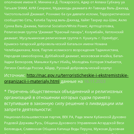
ополчение имени К. Минина и Д. Пожарского, Аджр от Аллаха Субхану уа
Тагьаля SHAM, АУМ Синрике, Муджахеды джамаата Ат-Тавхида Валь-Джихад,
Чистопольский Джамаат, Рохнамо ба суи давлати исломи, Террористическое
сообщество Сеть, Катиба Таухид валь-Джихад, Хайят Тахрир аш-Шам, Ахлю
Сунна Валь Джамаа, National Socialism/White Power, Артподготовка,
Религиозная группа “Джамаат “Красный пахарь”, Колумбайн, Хатлонский
джамаат, Мусульманская религиозная группа п. Кушкуль г. Оренбург,
Крымско-татарский добровольческий батальон имени Номана
Челебиджихана, Азов, Партия исламского возрождения Таджикистана,
Народная самооборона, Дуббайский джамаат, московская ячейка, Батал-
Хаджи Белхороев, Маньяки Культ Убийц, Молодёжь Которая Улыбается,
Легион Свобода России, Айдар, Русский добровольческий корпус
Источник:
http://nac.gov.ru/terroristicheskie-i-ekstremistskie-
organizacii-i-materialy.html
данные на
16.11.2023
* Перечень общественных объединений и религиозных
организаций в отношении которых судом принято
вступившее в законную силу решение о ликвидации или
запрете деятельности:
Национал-большевистская партия, ВЕК РА, Рада земли Кубанской Духовно
Родовой Державы Русь, Община Духовного Управления Асгардской Веси
Беловодья, Славянская Община Капища Веды Перуна, Мужская Духовная