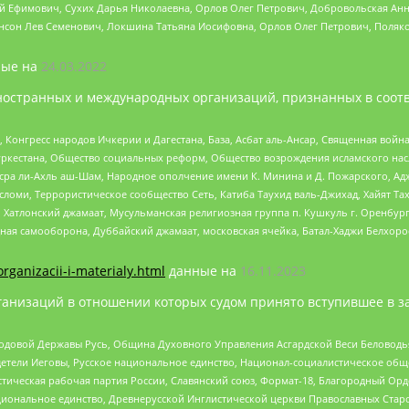
й Ефимович, Сухих Дарья Николаевна, Орлов Олег Петрович, Добровольская Анн
нсон Лев Семенович, Локшина Татьяна Иосифовна, Орлов Олег Петрович, Поляк
ые на
24.03.2022
ностранных и международных организаций, признанных в соотв
нгресс народов Ичкерии и Дагестана, База, Асбат аль-Ансар, Священная война,
уркестана, Общество социальных реформ, Общество возрождения исламского насл
Нусра ли-Ахль аш-Шам, Народное ополчение имени К. Минина и Д. Пожарского, Ад
сломи, Террористическое сообщество Сеть, Катиба Таухид валь-Джихад, Хайят Тах
, Хатлонский джамаат, Мусульманская религиозная группа п. Кушкуль г. Оренбу
ная самооборона, Дуббайский джамаат, московская ячейка, Батал-Хаджи Белхор
organizacii-i-materialy.html
данные на
16.11.2023
анизаций в отношении которых судом принято вступившее в з
 Родовой Державы Русь, Община Духовного Управления Асгардской Веси Беловод
детели Иеговы, Русское национальное единство, Национал-социалистическое об
истическая рабочая партия России, Славянский союз, Формат-18, Благородный Ор
ациональное единство, Древнерусской Инглистической церкви Православных Ста