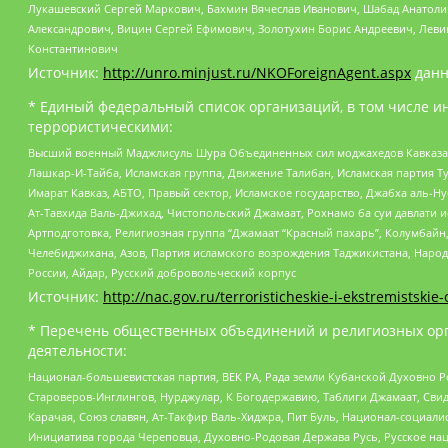
Лукашевский Сергей Маркович, Бахмин Вячеслав Иванович, Шабад Анатоли
Александрович, Вицин Сергей Ефимович, Золотухин Борис Андреевич, Леви
Константинович
Источник:
http://unro.minjust.ru/NKOForeignAgent.aspx
данн
* Единый федеральный список организаций, в том числе и
террористическими:
Высший военный Маджлисуль Шура Объединенных сил моджахедов Кавказа, Ко
Лашкар-И-Тайба, Исламская группа, Движение Талибан, Исламская партия Т
Имарат Кавказ, АБТО, Правый сектор, Исламское государство, Джабха аль-
Ат-Тавхида Валь-Джихад, Чистопольский Джамаат, Рохнамо ба суи давлати и
Артподготовка, Религиозная группа “Джамаат “Красный пахарь”, Колумбайн
Челебиджихана, Азов, Партия исламского возрождения Таджикистана, Народ
России, Айдар, Русский добровольческий корпус
Источник:
http://nac.gov.ru/terroristicheskie-i-ekstremistskie-
* Перечень общественных объединений и религиозных орг
деятельности:
Национал-большевистская партия, ВЕК РА, Рада земли Кубанской Духовно
Староверов-Инглингов, Нурджулар, К Богодержавию, Таблиги Джамаат, Сви
Карачая, Союз славян, Ат-Такфир Валь-Хиджра, Пит Буль, Национал-социал
Инициатива города Череповца, Духовно-Родовая Держава Русь, Русское н