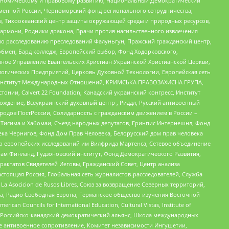
кономическому и правовому развитию, Национальный Демократический
менной России, Черноморский фонд регионального сотрудничества,
, Тихоокеанский центр защиты окружающей среды и природных ресурсов,
 Хармони, Родники дракона, Врачи против насильственного извлечения
по расследованию преследований Фалуньгун, Пражский гражданский центр,
бмен, Бард колледж, Европейский выбор, Фонд Ходорковского,
ное Управление Евангельских Христиан Украинской Христианской Церкви,
огических Предприятий, Церковь Духовной Технологии, Европейская сеть
ий Институт Международных Отношений, КРИМСЬКА ПРАВОЗАХИСНА ГРУПА,
стонии, Calvert 22 Foundation, Канадский украинский конгресс, Институт
ждение, Всеукраинский духовный центр , Риддл, Русский антивоенный
ародов ПостРоссии, Солидарность с гражданским движением в России –
в Тисима и Хабомаи, Съезд народных депутатов, Гринпис Интернешнл, Фонд
ека Чернигов, Фонд Дом Прав Человека, Белорусский дом прав человека
нтр европейских исследований им Вилфрида Мартенса, Сетевое объединение
Чам Финланд, Гудзоновский институт, Фонд Демократического Развития,
актатов Свидетелей Иеговы, Гражданский Совет, Центр анализа
астоящая Россия, Глобальная сеть журналистов-расследователей, Служба
a Asocicion de Rusos Libres, Союз за возвращение Северных территорий,
еста, Радио Свободная Европа, Германское общество изучения Восточной
ouncils for International Education, Cultural Vistas, Institute of
, Российско-канадский демократический альянс, Школа международных
е антивоенное сопротивление, Комитет независимости Ингушетии,