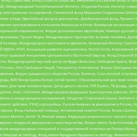
 Фонд Содействия, Фонд Открытое общество, Американо-российский фонд по э
 Международный Республиканский Институт, Открытая Россия, Институт совре
р электоральных исследований, Германский фонд Маршалла Соединенных Штатов
еловек в беде, Европейский фонд за демократию, Джеймстаунский фонд, Прожект
дованию преследования в отношении Фалуньгун в Китае, Всемирная организация 
беральной современности, Форум русскоязычных европейцев, Немецко-русский о
формации, Проект Медиа, Международное партнерство за права человека, Духов
 Колледж, Международное христианское движение, Всемирный Институт Саентол
 ИДЕЛЬ-УРАЛ, Ассоциация развития журналистики, IStories fonds, Королевск
r, Институт правовой инициативы Центральной и Восточной Европы, Фонд Открытой Э
ты, Международный научный центр им Вудро Вильсона, Свободная пресса, Возро
России, Лига Свободных Наций, Transparеncy International, Форум Свободных Н
правления, Форум гражданского общества Россия, Беллона, Союз жителей острово
роды, BDR Novaja Gazeta-Europe, Алтай проект, Образовательный дом прав челов
еван, Дом прав человека Крым, Центр дикого лосося, TVR Studios, ТВ Дождь, Це
урятия, Uralic, UnKremlin, Международная федерация транспортных рабочих, Ист
ейских и международных исследований, Общество Сторожевой башни, Библии и тр
омитет действия, РЭНД корпорейшн, Русская Америка за демократию в России, Н
фалия, Фонд глобальной помощи, Антивоенный комитет России, Russie-Libertes, L
lection Monitor, Article 19, Мнение медиа, Федерация анархического черного кр
и гендерной демократии и миротворчества, Форум имени Льва Копелева, American C
г, Школа международных отношений и государственной политики им Питера Мунка
 Немцова за Свободу, Фонд имени Фридриха Науманна за свободу, Феминистско