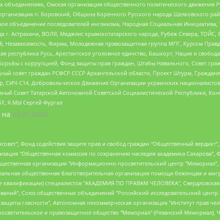
ных объединениях, Омская организация общественного политического движения Р
рганизация п. Боровский, Община Коренного Русского народа Щелковского район
гиозное объединение последователей инглиизма, Народная Социальная Инициатива,
 г. Астрахани, ВОЛЯ, Меджлис крымскотатарского народа, Рубеж Севера, ТОЙС, 
6, Независимость, Фирма, Молодежная правозащитная группа МПГ, Курсом Правд
ая республика Русь, Арестантское уголовное единство, Башкорт, Нация и свобода,
орьбы с коррупцией, Фонд защиты прав граждан, Штабы Навального, Совет гражд
ный совет граждан РСФСР СССР Архангельской области, Проект Штурм, Граждане 
tsApp, СИЧ-С14, Добровольческое Движение Организации украинских националисто
ный Совет Татарской Автономной Советской Социалистической Республики, Кон
БТ, Я.МЫ Сергей Фургал
 на
03.05.2024
мная некоммерческая организация "Центр по работе с проблемой насилия "НАСИЛИЮ.НЕТ", Межрегиональный профессиональный союз работников здравоохранения "Альянс врачей", Юридическое лицо, зарегистрированное в Латвийской Республике, SIA "Medusa Project" (регистрационный номер 40103797863, дата регистрации 10.06.2014), Некоммерческая организация "Фонд по борьбе с коррупцией", Автономная некоммерческая организация "Институт права и публичной политики", Баданин Роман Сергеевич, Гликин Максим Александрович, Железнова Мария Михайловна, Лукьянова Юлия Сергеевна, Маетная Елизавета Витальевна, Маняхин Петр Борисович, Чуракова Ольга Владимировна, Ярош Юлия Петровна, Юридическое лицо "The Insider SIA", зарегистрированное в Риге, Латвийская Республика (дата регистрации 26.06.2015), являющееся администратором доменного имени интернет-издания "The Insider SIA", https://theins.ru, Постернак Алексей Евгеньевич, Рубин Михаил Аркадьевич, Анин Роман Александрович, Юридическое лицо Istories fonds, зарегистрированное в Латвийской Республике (регистрационный номер 50008295751, дата регистрации 24.02.2020), Великовский Дмитрий Александрович, Долинина Ирина Николаевна, Мароховская Алеся Алексеевна, Шлейнов Роман Юрьевич, Шмагун Олеся Валентиновна, Общество с ограниченной ответственностью "Альтаир 2021", Общество с ограниченной ответственностью "Вега 2021", Общество с ограниченной ответственностью "Главный редактор 2021", Общество с ограниченной ответственностью "Ромашки монолит", Важенков Артем Валерьевич, Ивановская областная общественная организация "Центр гендерных исследований", Гурман Юрий Альбертович, Медиапроект "ОВД-Инфо", Егоров Владимир Владимирович, Жилинский Владимир Александрович, Общество с ограниченной ответственностью "ЗП", Иванова София Юрьевна, Карезина Инна Павловна, Кильтау Екатерина Викторовна, Петров Алексей Викторович, Пискунов Сергей Евгеньевич, Смирнов Сергей Сергеевич, Тихонов Михаил Сергеевич, Общество с ограниченной ответственностью "ЖУРНАЛИСТ-ИНОСТРАННЫЙ АГЕНТ", Арапова Галина Юрьевна, Вольтская Татьяна Анатольевна, Американская компания "Mason G.E.S. Anonymous Foundation" (США), являющаяся владельцем интернет-издания https://mnews.world/, Компания "Stichting Bellingcat", зарегистрированная в Нидерландах (дата регистрации 11.07.2018), Захаров Андрей Вячеславович, Клепиковская Екатерина Дмитриевна, Общество с ограниченной ответственностью "МЕМО", Перл Роман Александрович, Симонов Евгений Алексеевич, Соловьева Елена Анатольевна, Сотников Даниил Владимирович, Сурначева Елизавета Дмитриевна, Автономная некоммерческая организация по защите прав человека и информированию населения "Якутия – Наше Мнение", Общество с ограниченной ответственностью "Москоу диджитал медиа", с 26.01.2023 Общество с ограниченной ответственностью "Чайка Белые сады", Ветошкина Валерия Валерьевна, Заговора Максим Александрович, Межрегиональное общественное движение "Российская ЛГБТ - сеть", Оленичев Максим Владимирович, Павлов Иван Юрьевич, Скворцова Елена Сергеевна, Общество с ограниченной ответственностью "Как бы инагент", Кочетков Игорь Викторович, Общество с ограниченной ответственностью "Честные выборы", Еланчик Олег Александрович, Общество с ограниченной ответственностью "Нобелевский призыв", Гималова Регина Эмилевна, Григорьев Андрей Валерьевич, Григорьева Алина Александровна, Ассоциация по содействию защите прав призывников, альтернативнослужащих и военнослужащих "Правозащитная группа "Гражданин.Армия.Право", Хисамова Регина Фаритовна, Автономная некоммерческая организация по реализации социально-правовых программ "Лилит", Дальн