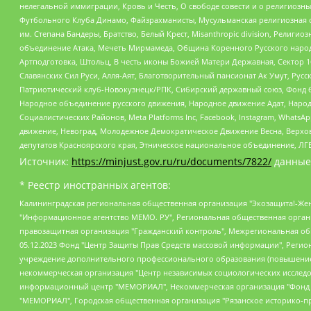
нелегальной иммиграции, Кровь и Честь, О свободе совести и о религиоз
Футбольного Клуба Динамо, Файзрахманисты, Мусульманская религиозная о
им. Степана Бандеры, Братство, Белый Крест, Misanthropic division, Рели
объединение Атака, Мечеть Мирмамеда, Община Коренного Русского народа
Артподготовка, Штольц, В честь иконы Божией Матери Державная, Сектор 1
Славянских Сил Руси, Алля-Аят, Благотворительный пансионат Ак Умут, Русск
Патриотический клуб-Новокузнецк/РПК, Сибирский державный союз, Фонд б
Народное объединение русского движения, Народное движение Адат, Народ
Социалистических Районов, Meta Platforms Inc, Facebook, Instagram, Wha
движение, Невоград, Молодежное Демократическое Движение Весна, Верхов
депутатов Красноярского края, Этническое национальное объединение, ЛГ
Источник:
https://minjust.gov.ru/ru/documents/7822/
данные
* Реестр иностранных агентов:
Калининградская региональная общественная организация "Экозащита!-Женсовет", Фонд содействия защите прав и свобод граждан "Общественный вердикт", Фонд "Институт Развития Свободы Информации", Частное учреждение "Информационное агентство МЕМО. РУ", Региональная общественная организация "Общественная комиссия по сохранению наследия академика Сахарова", Фонд поддержки свободы прессы, Санкт-Петербургская общественная правозащитная организация "Гражданский контроль", Межрегиональная общественная организация "Информационно-просветительский центр "Мемориал", Региональный Фонд "Центр Защиты Прав Средств Массовой Информации", с 05.12.2023 Фонд "Центр Защиты Прав Средств массовой информации", Региональная общественная благотворительная организация помощи беженцам и мигрантам "Гражданское содействие", Негосударственное образовательное учреждение дополнительного профессионального образования (повышение квалификации) специалистов "АКАДЕМИЯ ПО ПРАВАМ ЧЕЛОВЕКА", Свердловская региональная общественная организация "Сутяжник", Автономная некоммерческая организация "Центр независимых социологических исследований", Союз общественных объединений "Российский исследовательский центр по правам человека", Региональное общественное учреждение научно-информационный центр "МЕМОРИАЛ", Некоммерческая организация "Фонд защиты гласности", Автономная некоммерческая организация "Институт прав человека", Городская общественная организация "Екатеринбургское общество "МЕМОРИАЛ", Городская общественная организация "Рязанское историко-просветительское и правозащитное общество "Мемориал" (Рязанский Мемориал), Челябинский региональный орган общественной самодеятельности – женское общественное объединение "Женщины Евразии", Челябинский региональный орган общественной самодеятельности "Уральская правозащитная группа", Фонд содействия защите здоровья и социальной справедливости имени Андрея Рылькова, Автономная Некоммерческая Организация "Аналитический Центр Юрия Левады", Автономная некоммерческая организация социальной поддержки населения "Проект Апрель", Региональная общественная организация помощи женщинам и детям, находящимся в кризисной ситуации "Информационно-методический центр "Анна", Фонд содействия развитию массовых коммуникаций и правовому просвещению "Так-так-Так", Фонд содействия устойчивому развитию "Серебряная тайга", Свердловский региональный общественный фонд социальных проектов "Новое время", "Idel.Реалии", Кавказ.Реалии, Крым.Реалии, Телеканал Настоящее Время, Татаро-башкирская служба Радио Свобода (Azatliq Radiosi), Радио Свободная Европа/Радио Свобода (PCE/PC), "Сибирь.Реалии", "Фактограф", Благотворительный фонд помощи осужденным и их семьям, Автономная некоммерческая организация "Институт глобализации и социальных движений", Фонд "В защиту прав заключенных", Частное учреждение "Центр поддержки и содействия развитию средств массовой информации", Пензенский региональный общественный благотворительный фонд "Гражданский союз", "Север.Реалии", Некоммерческая организация Фонд "Правовая инициатива", Общество с ограниченной ответственностью "Радио Свободная Европа/Радио Свобода", Чешское информационное агентство "MEDIUM-ORIENT", Красноярская региональная общественная организация "Мы против СПИДа", Камалягин Денис Николаевич, Маркелов Сергей Евгеньевич, Пономарев Лев Александрович, Савицкая Людмила Алексеевна, Автоно