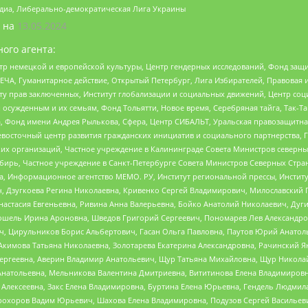
медиа, Либерально-демократическая Лига Украины
 на
13.05.2024
ого агента:
р немецкой и европейской культуры, Центр гендерных исследований, Фонд защи
ЧА, Гуманитарное действие, Открытый Петербург, Лига Избирателей, Правовая 
иту прав заключенных, Институт глобализации и социальных движений, Центр 
ужденным и их семьям, Фонд Тольятти, Новое время, Серебряная тайга, Так-Так-
, Фонд имени Андрея Рылькова, Сфера, Центр СИБАЛЬТ, Уральская правозащитна
невосточный центр развития гражданских инициатив и социального партнерства, 
 организаций, Частное учреждение в Калининграде Совета Министров северных 
бирь, Частное учреждение в Санкт-Петербурге Совета Министров Северных Стра
а, Информационное агентство МЕМО. РУ, Институт региональной прессы, Инсти
ч, Дзугкоева Регина Николаевна, Кривенко Сергей Владимирович, Милославски
настасия Евгеньевна, Ривина Анна Валерьевна, Бойко Анатолий Николаевич, Дуг
ошель Ирина Ароновна, Шведов Григорий Сергеевич, Пономарев Лев Александро
ч, Цирульников Борис Альбертович, Гасан Ольга Павловна, Паутов Юрий Анато
Акимова Татьяна Николаевна, Золотарева Екатерина Александровна, Рачинский Я
Сергеевна, Аверин Владимир Анатольевич, Щур Татьяна Михайловна, Щур Никола
Анатольевна, Мельникова Валентина Дмитриевна, Вититинова Елена Владимировн
 Алексеевна, Закс Елена Владимировна, Буртина Елена Юрьевна, Гендель Людмил
рохоров Вадим Юрьевич, Шахова Елена Владимировна, Подузов Сергей Васильеви