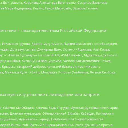
а Дмитриевна, Королева Александра Евгеньевна, Смирнов Владимир
ова Мара Федоровна, Резник Генри Маркович, Захаров Герман
етствии с законодательством Российской Федерации
 Исламская группа, Братья-мусульмане, Партия исламского освобождения,
едия, Дом двух святых, Джунд аш-Шам, Исламский джихад, Аль-Каида,
жр от Аллаха Субхану уа Тагьаля SHAM, АУМ Синрике, Муджахеды джамаата
рир аш-Шам, Ахлю Сунна Валь Джамаа, National Socialism/White Power,
рг, Крымско-татарский добровольческий батальон имени Номана
оев, Маньяки Культ Убийц, Молодёжь Которая Улыбается, Легион Свобода
аконную силу решение о ликвидации или запрете
ья, Славянская Община Капища Веды Перуна, Мужская Духовная Семинария
щество, Джамаат мувахидов, Объединенный Вилайат Кабарды, Балкарии и
ден Дьявола, Армия воли народа, Национальная Социалистическая
роверов-Инглингов, Русский общенациональный союз, Движение против