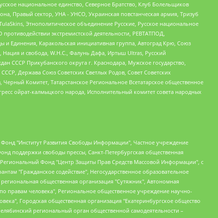
усское национальное единство, Северное Братство, Клуб Болельщиков
а, Правый сектор, УНА - УНСО, Украинская повстанческая армия, Тризуб
 TulaSkins, Этнополитическое объединение Русские, Русское национальное
О противодействии экстремистской деятельности, РЕВТАТПОД,
ы и Единения, Каракольская инициативная группа, Автоград Крю, Союз
 Нация и свобода, W.H.С., Фалунь Дафа, Иртыш Ultras, Русский
ан СССР Прикубанского округа г. Краснодара, Мужское государство,
СССР, Держава Союз Советских Светлых Родов, Совет Советских
в, Черный Комитет, Татарстанское Региональное Всетатарское общественное
гресс ойрат-калмыцкого народа, Исполнительный комитет совета народных
евосточное общественное движение "Маяк", Санкт-Петербургская ЛГБТ-инициативная группа "Выход", Инициативная группа ЛГБТ+ "Реверс", Алексеев Андрей Викторович, Бекбулатова Таисия Львовна, Беляев Иван Михайлович, Владыкина Елена Сергеевна, Гельман Марат Александрович, Никульшина Вероника Юрьевна, Толоконникова Надежда Андреевна, Шендерович Виктор Анатольевич, Общество с ограниченной ответственностью "Данное сообщение", Общество с ограниченной ответственностью Издательский дом "Новая глава", Айнбиндер Александра Александровна, Московский комьюнити-центр для ЛГБТ+инициатив, Благотворительный фонд развития филантропии, Deutsche Welle (Германия, Kurt-Schumacher-Strasse 3, 53113 Bonn), Борзунова Мария Михайловна, Воробьев Виктор Викторович, Голубева Анна Львовна, Константинова Алла Михайловна, Малкова Ирина Владимировна, Мурадов Мурад Абдулгалимович, Осетинская Елизавета Николаевна, Понасенков Евгений Николаевич, Ганапольский Матвей Юрьевич, Киселев Евгений Алексеевич, Борухович Ирина Григорьевна, Дремин Иван Тимофеевич, Дубровский Дмитрий Викторович, Красноярская региональная общественная организация поддержки и развития альтернативных образовательных технологий и межкультурных коммуникаций "ИНТЕРРА", Маяковская Екатерина Алексеевна, Фейгин Марк Захарович, Филимонов Андрей Викторович, Дзугкоева Регина Николаевна, Доброхотов Роман Александрович, Дудь Юрий Александрович, Елкин Сергей Владимирович, Кругликов Кирилл Игоревич, Сабунаева Мария Леонидовна, Семенов Алексей Владимирович, Шаинян Карен Багратович, Шульман Екатерина Михайловна, Асафьев Артур Валерьевич, Вахштайн Виктор Семенович, Венедиктов Алексей Алексеевич, Лушникова Екатерина Евгеньевна, Волков Леонид Михайлович, Невзоров Александр Глебович, Пархоменко Сергей Борисович, Сироткин Ярослав Николаевич, Кара-Мурза Владимир Владимирович, Баранова Наталья Владимировна, Гозман Леонид Яковлевич, Кагарлицкий Борис Юльевич, Климарев Михаил Валерьевич, Милов Владимир Станиславович, Автономная некоммерческая организация Краснодарский центр современного искусства "Типография", Моргенштерн Алишер Тагирович, Соболь Любовь Эдуардовна, Общество с ограниченной ответственностью "ЛИЗА НОРМ", Каспаров Гарри Кимович, Ходорковский Михаил Борисович, Общество с ограниченной ответственностью "Апрельские тезисы", Данилович Ирина Брониславовна, Кашин Олег Владимирович, Петров Николай Владимирович, Пивоваров Алексей Владимирович, Соколов Михаил Владимирович, Цветкова Юлия Владимировна, Чичваркин Евгений Александрович, Комитет против пыток/Команда против пыток, Общество с ограниченной ответственностью "Первый научный", Общество с ограниченной ответственностью "Вертолет и ко", Белоцерковская Вероника Борисовна, Кац Максим Евгеньевич, Лазарева Татьяна Юрьевна, Шаведдинов Руслан Табризович, Яшин Илья Валерьевич, Общество с ограниченной ответственностью "Иноагент ААВ", Алешковский Дмитрий Петрович, Альбац Евгения Марковна, Быков Дмитрий Львович, Галямина Юлия Евгеньевна, Лойко Сергей Леонидович, Мартынов Кирилл Константинович, Медведев Сергей Александрович, Крашенинников Федор Геннадиевич, Гордеева Катерина Вл