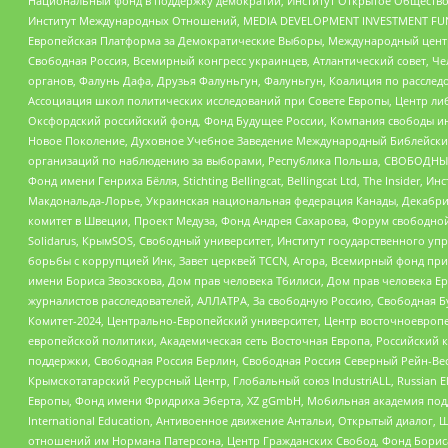
Национальный фонд в поддержку демократии, Институт Открытое Общество
Институт Международных Отношений, MEDIA DEVELOPMENT INVESTMENT FUND,
Европейская Платформа за Демократические Выборы, Международный цент
Свободная Россия, Всемирный конгресс украинцев, Атлантический совет, Ч
органов, Фалунь Дафа, Друзья Фалуньгун, Фалуньгун, Коалиция по рассле
Ассоциация школ политических исследований при Совете Европы, Центр ли
Оксфордский российский фонд, Фонд Будущее России, Компания свободы ин
Новое Поколение, Духовное Учебное Заведение Международный Библейский
организаций по наблюдению за выборами, Республика Польша, СВОБОДНЫЙ
Фонд имени Генриха Бёлля, Stichting Bellingcat, Bellingcat Ltd, The Inside
Макдональда-Лорье, Украинская национальная федерация Канады, Декабрис
комитет в Швеции, Проект Медуза, Фонд Андрея Сахарова, Форум свободной 
Solidarus, КрымSOS, Свободный университет, Институт государственного у
борьбы с коррупцией Инк, Завет церквей TCCN, Агора, Всемирный фонд при
имени Бориса Звозскова, Дом прав человека Тбилиси, Дом прав человека Ер
журналистов расследователей, АЛЛАТРА, За свободную Россию, Свободная Б
Комитет-2024, Центрально-Европейский университет, Центр восточноевроп
европейской политики, Академическая сеть Восточная Европа, Российский к
поддержки, Свободная Россия Берлин, Свободная Россия Северный Рейн-Вест
Крымскотатарский Ресурсный Центр, Глобальный союз IndustriALL, Russian E
Европы, Фонд имени Фридриха Эберта, XZ gGmbH, Мобильная академия поддержк
International Education, Антивоенное движение Антальи, Открытый диало
отношений им Нормана Патерсона, Центр Гражданских Свобод, Фонд Бориса