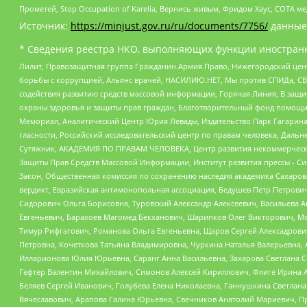
Прометей, Stop Occupation of Karelia, Вернись живым, Фридом Хаус, СОТА 
Источник:
https://minjust.gov.ru/ru/documents/7756/
данные
* Сведения реестра НКО, выполняющих функции иностранн
Лилит, Правозащитная группа Гражданин.Армия.Право, Нижегородский цент
борьбы с коррупцией, Альянс врачей, НАСИЛИЮ.НЕТ, Мы против СПИДа, СВЕ
содействия развитию средств массовой информации, Горячая Линия, В защ
охраны здоровья и защиты прав граждан, Благотворительный фонд помощи ос
Мемориал, Аналитический Центр Юрия Левады, Издательство Парк Гагарина
гласности, Российский исследовательский центр по правам человека, Даль
Сутяжник, АКАДЕМИЯ ПО ПРАВАМ ЧЕЛОВЕКА, Центр развития некоммерческих
Защиты Прав Средств Массовой Информации, Институт развития прессы - Си
Закон, Общественная комиссия по сохранению наследия академика Сахаров
вердикт, Евразийская антимонопольная ассоциация, Бедушев Петр Петрови
Сидорович Ольга Борисовна, Туровский Александр Алексеевич, Васильева А
Евгеньевич, Барахоев Магомед Бекханович, Шарипков Олег Викторович, М
Тимур Рифгатович, Романова Ольга Евгеньевна, Щаров Сергей Алексадрови
Петровна, Кочеткова Татьяна Владимировна, Чуркина Наталья Валерьевна, 
Илларионова Юлия Юрьевна, Саранг Анна Васильевна, Захарова Светлана 
Гефтер Валентин Михайлович, Симонов Алексей Кириллович, Флиге Ирина 
Беляев Сергей Иванович, Голубева Елена Николаевна, Ганнушкина Светлана
Вячеславович, Арапова Галина Юрьевна, Свечников Анатолий Мариевич, П