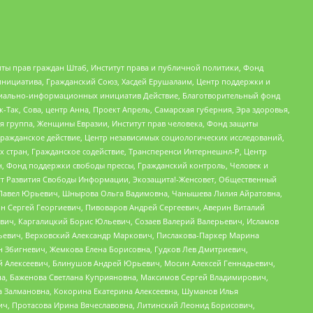
ты прав граждан Штаб, Институт права и публичной политики, Фонд
инициатива, Гражданский Союз, Хасдей Ерушалаим, Центр поддержки и
социально-информационных инициатив Действие, Благотворительный фонд
Так, Сова, центр Анна, Проект Апрель, Самарская губерния, Эра здоровья,
я группа, Женщины Евразии, Институт прав человека, Фонд защиты
Гражданское действие, Центр независимых социологических исследований,
стран, Гражданское содействие, Трансперенси Интернешнл-Р, Центр
н, Фонд поддержки свободы прессы, Гражданский контроль, Человек и
тут Развития Свободы Информации, Экозащита!-Женсовет, Общественный
й Павел Юрьевич, Шнырова Ольга Вадимовна, Чанышева Лилия Айратовна,
ин Сергей Георгиевич, Пивоваров Андрей Сергеевич, Аверин Виталий
вич, Каргалицкий Борис Юльевич, Созаев Валерий Валерьевич, Исламов
льевич, Верховский Александр Маркович, Пислакова-Паркер Марина
н Збигневич, Жемкова Елена Борисовна, Гудков Лев Дмитриевич,
й Алексеевич, Блинушов Андрей Юрьевич, Мосин Алексей Геннадьевич,
а, Баженова Светлана Куприяновна, Максимов Сергей Владимирович,
а Залмановна, Кокорина Екатерина Алексеевна, Шуманов Илья
ч, Протасова Ирина Вячеславовна, Литинский Леонид Борисович,