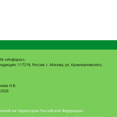
ИА «Инфорос».
едакции: 117218, Россия, г. Москва, ул. Кржижановского,
хова Н.В.
2026
льной на территории Российской Федерации: