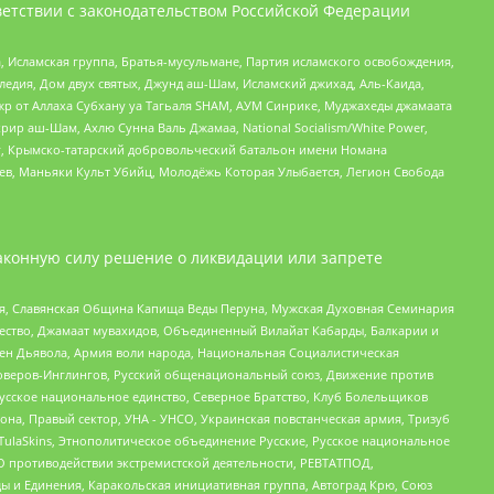
етствии с законодательством Российской Федерации
 Исламская группа, Братья-мусульмане, Партия исламского освобождения,
едия, Дом двух святых, Джунд аш-Шам, Исламский джихад, Аль-Каида,
жр от Аллаха Субхану уа Тагьаля SHAM, АУМ Синрике, Муджахеды джамаата
рир аш-Шам, Ахлю Сунна Валь Джамаа, National Socialism/White Power,
рг, Крымско-татарский добровольческий батальон имени Номана
оев, Маньяки Культ Убийц, Молодёжь Которая Улыбается, Легион Свобода
аконную силу решение о ликвидации или запрете
ья, Славянская Община Капища Веды Перуна, Мужская Духовная Семинария
щество, Джамаат мувахидов, Объединенный Вилайат Кабарды, Балкарии и
ден Дьявола, Армия воли народа, Национальная Социалистическая
роверов-Инглингов, Русский общенациональный союз, Движение против
усское национальное единство, Северное Братство, Клуб Болельщиков
а, Правый сектор, УНА - УНСО, Украинская повстанческая армия, Тризуб
 TulaSkins, Этнополитическое объединение Русские, Русское национальное
О противодействии экстремистской деятельности, РЕВТАТПОД,
ы и Единения, Каракольская инициативная группа, Автоград Крю, Союз