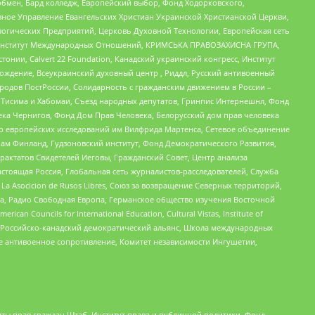
бмен, Бард колледж, Европейский выбор, Фонд Ходорковского,
ное Управление Евангельских Христиан Украинской Христианской Церкви,
огических Предприятий, Церковь Духовной Технологии, Европейская сеть
ий Институт Международных Отношений, КРИМСЬКА ПРАВОЗАХИСНА ГРУПА,
стонии, Calvert 22 Foundation, Канадский украинский конгресс, Институт
ждение, Всеукраинский духовный центр , Риддл, Русский антивоенный
ародов ПостРоссии, Солидарность с гражданским движением в России –
в Тисима и Хабомаи, Съезд народных депутатов, Гринпис Интернешнл, Фонд
ека Чернигов, Фонд Дом Прав Человека, Белорусский дом прав человека
нтр европейских исследований им Вилфрида Мартенса, Сетевое объединение
Чам Финланд, Гудзоновский институт, Фонд Демократического Развития,
актатов Свидетелей Иеговы, Гражданский Совет, Центр анализа
астоящая Россия, Глобальная сеть журналистов-расследователей, Служба
a Asocicion de Rusos Libres, Союз за возвращение Северных территорий,
еста, Радио Свободная Европа, Германское общество изучения Восточной
ouncils for International Education, Cultural Vistas, Institute of
, Российско-канадский демократический альянс, Школа международных
е антивоенное сопротивление, Комитет независимости Ингушетии,
ты прав граждан Штаб, Институт права и публичной политики, Фонд