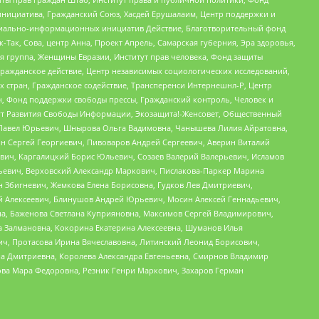
инициатива, Гражданский Союз, Хасдей Ерушалаим, Центр поддержки и
социально-информационных инициатив Действие, Благотворительный фонд
Так, Сова, центр Анна, Проект Апрель, Самарская губерния, Эра здоровья,
я группа, Женщины Евразии, Институт прав человека, Фонд защиты
Гражданское действие, Центр независимых социологических исследований,
стран, Гражданское содействие, Трансперенси Интернешнл-Р, Центр
н, Фонд поддержки свободы прессы, Гражданский контроль, Человек и
тут Развития Свободы Информации, Экозащита!-Женсовет, Общественный
й Павел Юрьевич, Шнырова Ольга Вадимовна, Чанышева Лилия Айратовна,
ин Сергей Георгиевич, Пивоваров Андрей Сергеевич, Аверин Виталий
вич, Каргалицкий Борис Юльевич, Созаев Валерий Валерьевич, Исламов
льевич, Верховский Александр Маркович, Пислакова-Паркер Марина
н Збигневич, Жемкова Елена Борисовна, Гудков Лев Дмитриевич,
й Алексеевич, Блинушов Андрей Юрьевич, Мосин Алексей Геннадьевич,
а, Баженова Светлана Куприяновна, Максимов Сергей Владимирович,
а Залмановна, Кокорина Екатерина Алексеевна, Шуманов Илья
ч, Протасова Ирина Вячеславовна, Литинский Леонид Борисович,
а Дмитриевна, Королева Александра Евгеньевна, Смирнов Владимир
ова Мара Федоровна, Резник Генри Маркович, Захаров Герман