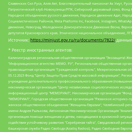
Славянских Сил Руси, Алля-Аят, Благотворительный пансионат Ак Умут, Русск
Патриотический клуб-Новокузнецк/РПК, Сибирский державный союз, Фонд б
Народное объединение русского движения, Народное движение Адат, Народ
Социалистических Районов, Meta Platforms Inc, Facebook, Instagram, Wha
движение, Невоград, Молодежное Демократическое Движение Весна, Верхов
депутатов Красноярского края, Этническое национальное объединение, ЛГ
Источник:
https://minjust.gov.ru/ru/documents/7822/
данные
* Реестр иностранных агентов:
Калининградская региональная общественная организация "Экозащита!-Женсовет", Фонд содействия защите прав и свобод граждан "Общественный вердикт", Фонд "Институт Развития Свободы Информации", Частное учреждение "Информационное агентство МЕМО. РУ", Региональная общественная организация "Общественная комиссия по сохранению наследия академика Сахарова", Фонд поддержки свободы прессы, Санкт-Петербургская общественная правозащитная организация "Гражданский контроль", Межрегиональная общественная организация "Информационно-просветительский центр "Мемориал", Региональный Фонд "Центр Защиты Прав Средств Массовой Информации", с 05.12.2023 Фонд "Центр Защиты Прав Средств массовой информации", Региональная общественная благотворительная организация помощи беженцам и мигрантам "Гражданское содействие", Негосударственное образовательное учреждение дополнительного профессионального образования (повышение квалификации) специалистов "АКАДЕМИЯ ПО ПРАВАМ ЧЕЛОВЕКА", Свердловская региональная общественная организация "Сутяжник", Автономная некоммерческая организация "Центр независимых социологических исследований", Союз общественных объединений "Российский исследовательский центр по правам человека", Региональное общественное учреждение научно-информационный центр "МЕМОРИАЛ", Некоммерческая организация "Фонд защиты гласности", Автономная некоммерческая организация "Институт прав человека", Городская общественная организация "Екатеринбургское общество "МЕМОРИАЛ", Городская общественная организация "Рязанское историко-просветительское и правозащитное общество "Мемориал" (Рязанский Мемориал), Челябинский региональный орган общественной самодеятельности – женское общественное объединение "Женщины Евразии", Челябинский региональный орган общественной самодеятельности "Уральская правозащитная группа", Фонд содействия защите здоровья и социальной справедливости имени Андрея Рылькова, Автономная Некоммерческая Организация "Аналитический Центр Юрия Левады", Автономная некоммерческая организация социальной поддержки населения "Проект Апрель", Региональная общественная организация помощи женщинам и детям, находящимся в кризисной ситуации "Информационно-методический центр "Анна", Фонд содействия развитию массовых коммуникаций и правовому просвещению "Так-так-Так", Фонд содействия устойчивому развитию "Серебряная тайга", Свердловский региональный общественный фонд социальных проектов "Новое время", "Idel.Реалии", Кавказ.Реалии, Крым.Реалии, Телеканал Настоящее Время, Татаро-башкирская служба Радио Свобода (Azatliq Radiosi), Радио Свободная Европа/Радио Свобода (PCE/PC), "Сибирь.Реалии", "Фактограф", Благотворительный фонд помощи осужденным и их семьям, Автономная некоммерческая организация "Институт глобализации и социальных движений", Фонд "В защиту прав заключенных", Частное учреждение "Центр поддержки и содействия развитию средств массовой информации", Пензенский региональный общественный благотворительный фонд "Гражданский союз", "Север.Реалии", Некоммерческая организация Фонд "Правовая инициатива", Общество с ограниченной ответственностью "Радио Свободная Европа/Радио Свобода", Чешское информационное агентство "MEDIUM-ORIENT", Красноярская региональная общественная организация "Мы против СПИДа", Камалягин Денис Николаевич, Маркелов Сергей Евгеньевич, Пономарев Лев Александрович, Савицкая Людмила Алексеевна, Автоно