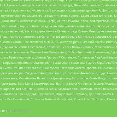
ЧА, Гуманитарное действие, Открытый Петербург, Лига Избирателей, Правовая 
иту прав заключенных, Институт глобализации и социальных движений, Центр 
ужденным и их семьям, Фонд Тольятти, Новое время, Серебряная тайга, Так-Так-
, Фонд имени Андрея Рылькова, Сфера, Центр СИБАЛЬТ, Уральская правозащитна
невосточный центр развития гражданских инициатив и социального партнерства, 
 организаций, Частное учреждение в Калининграде Совета Министров северных 
бирь, Частное учреждение в Санкт-Петербурге Совета Министров Северных Стра
а, Информационное агентство МЕМО. РУ, Институт региональной прессы, Инсти
ч, Дзугкоева Регина Николаевна, Кривенко Сергей Владимирович, Милославски
настасия Евгеньевна, Ривина Анна Валерьевна, Бойко Анатолий Николаевич, Дуг
ошель Ирина Ароновна, Шведов Григорий Сергеевич, Пономарев Лев Александро
ч, Цирульников Борис Альбертович, Гасан Ольга Павловна, Паутов Юрий Анато
Акимова Татьяна Николаевна, Золотарева Екатерина Александровна, Рачинский Я
Сергеевна, Аверин Владимир Анатольевич, Щур Татьяна Михайловна, Щур Никола
Анатольевна, Мельникова Валентина Дмитриевна, Вититинова Елена Владимировн
 Алексеевна, Закс Елена Владимировна, Буртина Елена Юрьевна, Гендель Людмил
рохоров Вадим Юрьевич, Шахова Елена Владимировна, Подузов Сергей Васильеви
й Ефимович, Сухих Дарья Николаевна, Орлов Олег Петрович, Добровольская Анн
нсон Лев Семенович, Локшина Татьяна Иосифовна, Орлов Олег Петрович, Поляк
ые на
24.03.2022