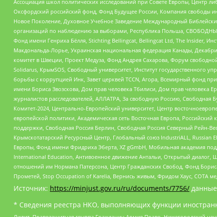
Ассоциация школ политических исследований при Совете Европы, Центр ли
Оксфордский российский фонд, Фонд Будущее России, Компания свободы ин
Новое Поколение, Духовное Учебное Заведение Международный Библейский
организаций по наблюдению за выборами, Республика Польша, СВОБОДНЫЙ
Фонд имени Генриха Бёлля, Stichting Bellingcat, Bellingcat Ltd, The Inside
Макдональда-Лорье, Украинская национальная федерация Канады, Декабрис
комитет в Швеции, Проект Медуза, Фонд Андрея Сахарова, Форум свободной 
Solidarus, КрымSOS, Свободный университет, Институт государственного у
борьбы с коррупцией Инк, Завет церквей TCCN, Агора, Всемирный фонд при
имени Бориса Звозскова, Дом прав человека Тбилиси, Дом прав человека Ер
журналистов расследователей, АЛЛАТРА, За свободную Россию, Свободная Б
Комитет-2024, Центрально-Европейский университет, Центр восточноевроп
европейской политики, Академическая сеть Восточная Европа, Российский к
поддержки, Свободная Россия Берлин, Свободная Россия Северный Рейн-Вест
Крымскотатарский Ресурсный Центр, Глобальный союз IndustriALL, Russian E
Европы, Фонд имени Фридриха Эберта, XZ gGmbH, Мобильная академия поддержк
International Education, Антивоенное движение Антальи, Открытый диало
отношений им Нормана Патерсона, Центр Гражданских Свобод, Фонд Бориса
Прометей, Stop Occupation of Karelia, Вернись живым, Фридом Хаус, СОТА 
Источник:
https://minjust.gov.ru/ru/documents/7756/
данные
* Сведения реестра НКО, выполняющих функции иностранн
Лилит, Правозащитная группа Гражданин.Армия.Право, Нижегородский цент