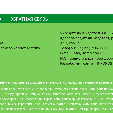
А
ОБРАТНАЯ СВЯЗЬ
Учредитель и издатель ООО 
Адрес учредителя, издателя, р
зи
д.13, кор. 2
рвисов Yandex.Metrika,
Телефон: +7 (495) 718-84-11
E-mail: info@samolet-v.ru
И.О. главного редактора Доро
Разработчик сайта –
INFOROS
енных организаций, деятельность которых признана нежелате
 Фонд Содействия, Фонд Открытое общество, Американо-российский фонд по э
 Международный Республиканский Институт, Открытая Россия, Институт совре
р электоральных исследований, Германский фонд Маршалла Соединенных Штатов
еловек в беде, Европейский фонд за демократию, Джеймстаунский фонд, Прожект
дованию преследования в отношении Фалуньгун в Китае, Всемирная организация 