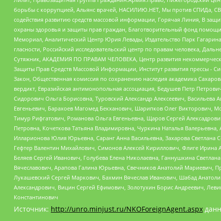
борьбы с коррупцией, Альянс врачей, НАСИЛИЮ.НЕТ, Мы против СПИДа, СВЕ
содействия развитию средств массовой информации, Горячая Линия, В защ
охраны здоровья и защиты прав граждан, Благотворительный фонд помощи ос
Мемориал, Аналитический Центр Юрия Левады, Издательство Парк Гагарина
гласности, Российский исследовательский центр по правам человека, Даль
Сутяжник, АКАДЕМИЯ ПО ПРАВАМ ЧЕЛОВЕКА, Центр развития некоммерческих
Защиты Прав Средств Массовой Информации, Институт развития прессы - Си
Закон, Общественная комиссия по сохранению наследия академика Сахаров
вердикт, Евразийская антимонопольная ассоциация, Бедушев Петр Петрови
Сидорович Ольга Борисовна, Туровский Александр Алексеевич, Васильева А
Евгеньевич, Барахоев Магомед Бекханович, Шарипков Олег Викторович, М
Тимур Рифгатович, Романова Ольга Евгеньевна, Щаров Сергей Алексадрови
Петровна, Кочеткова Татьяна Владимировна, Чуркина Наталья Валерьевна, 
Илларионова Юлия Юрьевна, Саранг Анна Васильевна, Захарова Светлана 
Гефтер Валентин Михайлович, Симонов Алексей Кириллович, Флиге Ирина 
Беляев Сергей Иванович, Голубева Елена Николаевна, Ганнушкина Светлана
Вячеславович, Арапова Галина Юрьевна, Свечников Анатолий Мариевич, П
Лукашевский Сергей Маркович, Бахмин Вячеслав Иванович, Шабад Анатоли
Александрович, Вицин Сергей Ефимович, Золотухин Борис Андреевич, Леви
Константинович
Источник:
http://unro.minjust.ru/NKOForeignAgent.aspx
данн