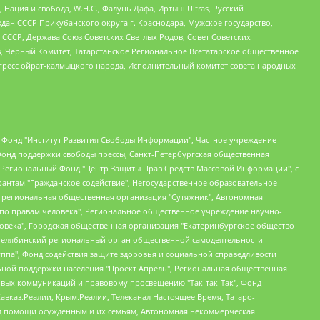
 Нация и свобода, W.H.С., Фалунь Дафа, Иртыш Ultras, Русский
ан СССР Прикубанского округа г. Краснодара, Мужское государство,
СССР, Держава Союз Советских Светлых Родов, Совет Советских
в, Черный Комитет, Татарстанское Региональное Всетатарское общественное
гресс ойрат-калмыцкого народа, Исполнительный комитет совета народных
евосточное общественное движение "Маяк", Санкт-Петербургская ЛГБТ-инициативная группа "Выход", Инициативная группа ЛГБТ+ "Реверс", Алексеев Андрей Викторович, Бекбулатова Таисия Львовна, Беляев Иван Михайлович, Владыкина Елена Сергеевна, Гельман Марат Александрович, Никульшина Вероника Юрьевна, Толоконникова Надежда Андреевна, Шендерович Виктор Анатольевич, Общество с ограниченной ответственностью "Данное сообщение", Общество с ограниченной ответственностью Издательский дом "Новая глава", Айнбиндер Александра Александровна, Московский комьюнити-центр для ЛГБТ+инициатив, Благотворительный фонд развития филантропии, Deutsche Welle (Германия, Kurt-Schumacher-Strasse 3, 53113 Bonn), Борзунова Мария Михайловна, Воробьев Виктор Викторович, Голубева Анна Львовна, Константинова Алла Михайловна, Малкова Ирина Владимировна, Мурадов Мурад Абдулгалимович, Осетинская Елизавета Николаевна, Понасенков Евгений Николаевич, Ганапольский Матвей Юрьевич, Киселев Евгений Алексеевич, Борухович Ирина Григорьевна, Дремин Иван Тимофеевич, Дубровский Дмитрий Викторович, Красноярская региональная общественная организация поддержки и развития альтернативных образовательных технологий и межкультурных коммуникаций "ИНТЕРРА", Маяковская Екатерина Алексеевна, Фейгин Марк Захарович, Филимонов Андрей Викторович, Дзугкоева Регина Николаевна, Доброхотов Роман Александрович, Дудь Юрий Александрович, Елкин Сергей Владимирович, Кругликов Кирилл Игоревич, Сабунаева Мария Леонидовна, Семенов Алексей Владимирович, Шаинян Карен Багратович, Шульман Екатерина Михайловна, Асафьев Артур Валерьевич, Вахштайн Виктор Семенович, Венедиктов Алексей Алексеевич, Лушникова Екатерина Евгеньевна, Волков Леонид Михайлович, Невзоров Александр Глебович, Пархоменко Сергей Борисович, Сироткин Ярослав Николаевич, Кара-Мурза Владимир Владимирович, Баранова Наталья Владимировна, Гозман Леонид Яковлевич, Кагарлицкий Борис Юльевич, Климарев Михаил Валерьевич, Милов Владимир Станиславович, Автономная некоммерческая организация Краснодарский центр современного искусства "Типография", Моргенштерн Алишер Тагирович, Соболь Любовь Эдуардовна, Общество с ограниченной ответственностью "ЛИЗА НОРМ", Каспаров Гарри Кимович, Ходорковский Михаил Борисович, Общество с ограниченной ответственностью "Апрельские тезисы", Данилович Ирина Брониславовна, Кашин Олег Владимирович, Петров Николай Владимирович, Пивоваров Алексей Владимирович, Соколов Михаил Владимирович, Цветкова Юлия Владимировна, Чичваркин Евгений Александрович, Комитет против пыток/Команда против пыток, Общество с ограниченной ответственностью "Первый научный", Общество с ограниченной ответственностью "Вертолет и ко", Белоцерковская Вероника Борисовна, Кац Максим Евгеньевич, Лазарева Татьяна Юрьевна, Шаведдинов Руслан Табризович, Яшин Илья Валерьевич, Общество с ограниченной ответственностью "Иноагент ААВ", Алешковский Дмитрий Петрович, Альбац Евгения Марковна, Быков Дмитрий Львович, Галямина Юлия Евгеньевна, Лойко Сергей Леонидович, Мартынов Кирилл Константинович, Медведев Сергей Александрович, Крашенинников Федор Геннадиевич, Гордеева Катерина Вл