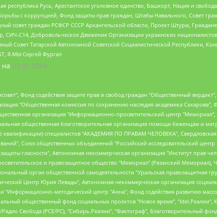
ая республика Русь, Арестантское уголовное единство, Башкорт, Нация и свобода,
орьбы с коррупцией, Фонд защиты прав граждан, Штабы Навального, Совет гражд
ный совет граждан РСФСР СССР Архангельской области, Проект Штурм, Граждане 
tsApp, СИЧ-С14, Добровольческое Движение Организации украинских националисто
ный Совет Татарской Автономной Советской Социалистической Республики, Кон
БТ, Я.МЫ Сергей Фургал
 на
03.05.2024
мная некоммерческая организация "Центр по работе с проблемой насилия "НАСИЛИЮ.НЕТ", Межрегиональный профессиональный союз работников здравоохранения "Альянс врачей", Юридическое лицо, зарегистрированное в Латвийской Республике, SIA "Medusa Project" (регистрационный номер 40103797863, дата регистрации 10.06.2014), Некоммерческая организация "Фонд по борьбе с коррупцией", Автономная некоммерческая организация "Институт права и публичной политики", Баданин Роман Сергеевич, Гликин Максим Александрович, Железнова Мария Михайловна, Лукьянова Юлия Сергеевна, Маетная Елизавета Витальевна, Маняхин Петр Борисович, Чуракова Ольга Владимировна, Ярош Юлия Петровна, Юридическое лицо "The Insider SIA", зарегистрированное в Риге, Латвийская Республика (дата регистрации 26.06.2015), являющееся администратором доменного имени интернет-издания "The Insider SIA", https://theins.ru, Постернак Алексей Евгеньевич, Рубин Михаил Аркадьевич, Анин Роман Александрович, Юридическое лицо Istories fonds, зарегистрированное в Латвийской Республике (регистрационный номер 50008295751, дата регистрации 24.02.2020), Великовский Дмитрий Александрович, Долинина Ирина Николаевна, Мароховская Алеся Алексеевна, Шлейнов Роман Юрьевич, Шмагун Олеся Валентиновна, Общество с ограниченной ответственностью "Альтаир 2021", Общество с ограниченной ответственностью "Вега 2021", Общество с ограниченной ответственностью "Главный редактор 2021", Общество с ограниченной ответственностью "Ромашки монолит", Важенков Артем Валерьевич, Ивановская областная общественная организация "Центр гендерных исследований", Гурман Юрий Альбертович, Медиапроект "ОВД-Инфо", Егоров Владимир Владимирович, Жилинский Владимир Александрович, Общество с ограниченной ответственностью "ЗП", Иванова София Юрьевна, Карезина Инна Павловна, Кильтау Екатерина Викторовна, Петров Алексей Викторович, Пискунов Сергей Евгеньевич, Смирнов Сергей Сергеевич, Тихонов Михаил Сергеевич, Общество с ограниченной ответственностью "ЖУРНАЛИСТ-ИНОСТРАННЫЙ АГЕНТ", Арапова Галина Юрьевна, Вольтская Татьяна Анатольевна, Американская компания "Mason G.E.S. Anonymous Foundation" (США), являющаяся владельцем интернет-издания https://mnews.world/, Компания "Stichting Bellingcat", зарегистрированная в Нидерландах (дата регистрации 11.07.2018), Захаров Андрей Вячеславович, Клепиковская Екатерина Дмитриевна, Общество с ограниченной ответственностью "МЕМО", Перл Роман Александрович, Симонов Евгений Алексеевич, Соловьева Елена Анатольевна, Сотников Даниил Владимирович, Сурначева Елизавета Дмитриевна, Автономная некоммерческая организация по защите прав человека и информированию населения "Якутия – Наше Мнение", Общество с ограниченной ответственностью "Москоу диджитал медиа", с 26.01.2023 Общество с ограниченной ответственностью "Чайка Белые сады", Ветошкина Валерия Валерьевна, Заговора Максим Александрович, Межрегиональное общественное движение "Российская ЛГБТ - сеть", Оленичев Максим Владимирович, Павлов Иван Юрьевич, Скворцова Елена Сергеевна, Общество с ограниченной ответственностью "Как бы инагент", Кочетков Игорь Викторович, Общество с ограниченной ответственностью "Честные выборы", Еланчик Олег Александрович, Общество с ограниченной ответственностью "Нобелевский призыв", Гималова Регина Эмилевна, Григорьев Андрей Валерьевич, Григорьева Алина Александровна, Ассоциация по содействию защите прав призывников, альтернативнослужащих и военнослужащих "Правозащитная группа "Гражданин.Армия.Право", Хисамова Регина Фаритовна, Автономная некоммерческая организация по реализации социально-правовых программ "Лилит", Дальн