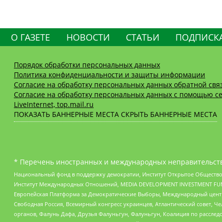
О ГАЗЕТЕ
НОВОСТИ
СТАТЬИ
ПОДПИСК
Порядок обработки персональных данных
Политика конфиденциальности и защиты информации
Согласие на обработку персональных данных обратной свя
Согласие на обработку персональных данных с помощью се
LiveInternet, top.mail.ru
ПОКАЗАТЬ БАННЕРНЫЕ МЕСТА
СКРЫТЬ БАННЕРНЫЕ МЕСТА
* Перечень иностранных и международных неправительств
Национальный фонд в поддержку демократии, Институт Открытое Общество
Институт Международных Отношений, MEDIA DEVELOPMENT INVESTMENT FUND,
Европейская Платформа за Демократические Выборы, Международный цент
Свободная Россия, Всемирный конгресс украинцев, Атлантический совет, Ч
органов, Фалунь Дафа, Друзья Фалуньгун, Фалуньгун, Коалиция по рассле