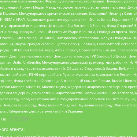
беральной современности, Форум русскоязычных европейцев, Немецко-русский о
формации, Проект Медиа, Международное партнерство за права человека, Духов
 Колледж, Международное христианское движение, Всемирный Институт Саентол
 ИДЕЛЬ-УРАЛ, Ассоциация развития журналистики, IStories fonds, Королевск
r, Институт правовой инициативы Центральной и Восточной Европы, Фонд Открытой Э
ты, Международный научный центр им Вудро Вильсона, Свободная пресса, Возро
России, Лига Свободных Наций, Transparеncy International, Форум Свободных Н
правления, Форум гражданского общества Россия, Беллона, Союз жителей острово
роды, BDR Novaja Gazeta-Europe, Алтай проект, Образовательный дом прав челов
еван, Дом прав человека Крым, Центр дикого лосося, TVR Studios, ТВ Дождь, Це
урятия, Uralic, UnKremlin, Международная федерация транспортных рабочих, Ист
ейских и международных исследований, Общество Сторожевой башни, Библии и тр
омитет действия, РЭНД корпорейшн, Русская Америка за демократию в России, Н
фалия, Фонд глобальной помощи, Антивоенный комитет России, Russie-Libertes, L
lection Monitor, Article 19, Мнение медиа, Федерация анархического черного кр
и гендерной демократии и миротворчества, Форум имени Льва Копелева, American C
г, Школа международных отношений и государственной политики им Питера Мунка
 Немцова за Свободу, Фонд имени Фридриха Науманна за свободу, Феминистско
медиа, Либерально-демократическая Лига Украины
 на
13.05.2024
ого агента:
р немецкой и европейской культуры, Центр гендерных исследований, Фонд защи