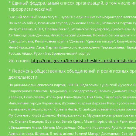
* Единый федеральный список организаций, в том числе и
террористическими:
Высший военный Маджлисуль Шура Объединенных сил моджахедов Кавказа, Ко
Лашкар-И-Тайба, Исламская группа, Движение Талибан, Исламская партия Т
Имарат Кавказ, АБТО, Правый сектор, Исламское государство, Джабха аль-
Ат-Тавхида Валь-Джихад, Чистопольский Джамаат, Рохнамо ба суи давлати и
Артподготовка, Религиозная группа “Джамаат “Красный пахарь”, Колумбайн
Челебиджихана, Азов, Партия исламского возрождения Таджикистана, Народ
России, Айдар, Русский добровольческий корпус
Источник:
http://nac.gov.ru/terroristicheskie-i-ekstremistskie-
* Перечень общественных объединений и религиозных орг
деятельности:
Национал-большевистская партия, ВЕК РА, Рада земли Кубанской Духовно
Староверов-Инглингов, Нурджулар, К Богодержавию, Таблиги Джамаат, Сви
Карачая, Союз славян, Ат-Такфир Валь-Хиджра, Пит Буль, Национал-социал
Инициатива города Череповца, Духовно-Родовая Держава Русь, Русское н
нелегальной иммиграции, Кровь и Честь, О свободе совести и о религиоз
Футбольного Клуба Динамо, Файзрахманисты, Мусульманская религиозная о
им. Степана Бандеры, Братство, Белый Крест, Misanthropic division, Рели
объединение Атака, Мечеть Мирмамеда, Община Коренного Русского народа
Артподготовка, Штольц, В честь иконы Божией Матери Державная, Сектор 1