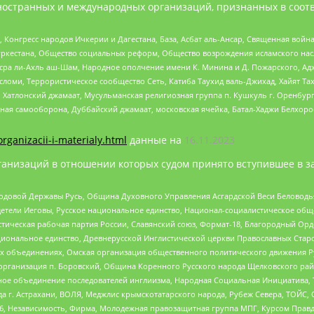
ностранных и международных организаций, признанных в соотв
нгресс народов Ичкерии и Дагестана, База, Асбат аль-Ансар, Священная война,
уркестана, Общество социальных реформ, Общество возрождения исламского насл
Нусра ли-Ахль аш-Шам, Народное ополчение имени К. Минина и Д. Пожарского, Ад
сломи, Террористическое сообщество Сеть, Катиба Таухид валь-Джихад, Хайят Тах
, Хатлонский джамаат, Мусульманская религиозная группа п. Кушкуль г. Оренбу
ная самооборона, Дуббайский джамаат, московская ячейка, Батал-Хаджи Белхор
organizacii-i-materialy.html
данные на
16.11.2023
анизаций в отношении которых судом принято вступившее в з
 Родовой Державы Русь, Община Духовного Управления Асгардской Веси Беловод
детели Иеговы, Русское национальное единство, Национал-социалистическое об
истическая рабочая партия России, Славянский союз, Формат-18, Благородный Ор
ациональное единство, Древнерусской Инглистической церкви Православных Ста
ных объединениях, Омская организация общественного политического движения Р
рганизация п. Боровский, Община Коренного Русского народа Щелковского район
гиозное объединение последователей инглиизма, Народная Социальная Инициатива,
 г. Астрахани, ВОЛЯ, Меджлис крымскотатарского народа, Рубеж Севера, ТОЙС, 
6, Независимость, Фирма, Молодежная правозащитная группа МПГ, Курсом Правд