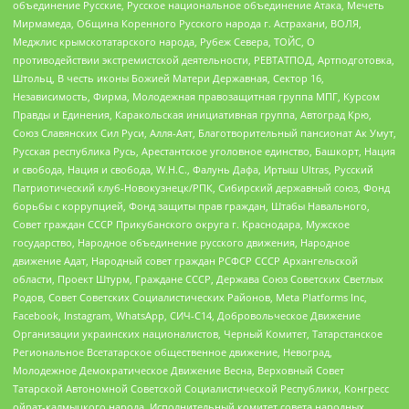
объединение Русские, Русское национальное объединение Атака, Мечеть
Мирмамеда, Община Коренного Русского народа г. Астрахани, ВОЛЯ,
Меджлис крымскотатарского народа, Рубеж Севера, ТОЙС, О
противодействии экстремистской деятельности, РЕВТАТПОД, Артподготовка,
Штольц, В честь иконы Божией Матери Державная, Сектор 16,
Независимость, Фирма, Молодежная правозащитная группа МПГ, Курсом
Правды и Единения, Каракольская инициативная группа, Автоград Крю,
Союз Славянских Сил Руси, Алля-Аят, Благотворительный пансионат Ак Умут,
Русская республика Русь, Арестантское уголовное единство, Башкорт, Нация
и свобода, Нация и свобода, W.H.С., Фалунь Дафа, Иртыш Ultras, Русский
Патриотический клуб-Новокузнецк/РПК, Сибирский державный союз, Фонд
борьбы с коррупцией, Фонд защиты прав граждан, Штабы Навального,
Совет граждан СССР Прикубанского округа г. Краснодара, Мужское
государство, Народное объединение русского движения, Народное
движение Адат, Народный совет граждан РСФСР СССР Архангельской
области, Проект Штурм, Граждане СССР, Держава Союз Советских Светлых
Родов, Совет Советских Социалистических Районов, Meta Platforms Inc,
Facebook, Instagram, WhatsApp, СИЧ-С14, Добровольческое Движение
Организации украинских националистов, Черный Комитет, Татарстанское
Региональное Всетатарское общественное движение, Невоград,
Молодежное Демократическое Движение Весна, Верховный Совет
Татарской Автономной Советской Социалистической Республики, Конгресс
ойрат-калмыцкого народа, Исполнительный комитет совета народных