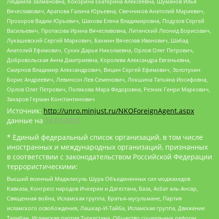
Людмила Залмановна, Кокорина Екатерина Алексеевна, Шуманов Илья
Вячеславович, Арапова Галина Юрьевна, Свечников Анатолий Мариевич,
Прохоров Вадим Юрьевич, Шахова Елена Владимировна, Подузов Сергей
Васильевич, Протасова Ирина Вячеславовна, Литинский Леонид Борисович,
Лукашевский Сергей Маркович, Бахмин Вячеслав Иванович, Шабад
Анатолий Ефимович, Сухих Дарья Николаевна, Орлов Олег Петрович,
Добровольская Анна Дмитриевна, Королева Александра Евгеньевна,
Смирнов Владимир Александрович, Вицин Сергей Ефимович, Золотухин
Борис Андреевич, Левинсон Лев Семенович, Локшина Татьяна Иосифовна,
Орлов Олег Петрович, Полякова Мара Федоровна, Резник Генри Маркович,
Захаров Герман Константинович
Источник:
http://unro.minjust.ru/NKOForeignAgent.aspx
данные на
24.03.2022
* Единый федеральный список организаций, в том числе
иностранных и международных организаций, признанных
в соответствии с законодательством Российской Федерации
террористическими:
Высший военный Маджлисуль Шура Объединенных сил моджахедов
Кавказа, Конгресс народов Ичкерии и Дагестана, База, Асбат аль-Ансар,
Священная война, Исламская группа, Братья-мусульмане, Партия
исламского освобождения, Лашкар-И-Тайба, Исламская группа, Движение
Талибан, Исламская партия Туркестана, Общество социальных реформ,