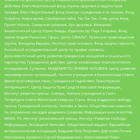
Действие, Благотворительный фонд охраны здоровья и защиты прав
граждан, Благотворительный фонд помощи осужденным и их семьям, Фонд
Тольятти, Новое время, Серебряная тайга, Так-Так-Так, Сова, центр Анна,
Проект Апрель, Самарская губерния, Эра здоровья, Мемориал,
Аналитический Центр Юрия Левады, Издательство Парк Гагарина, Фонд
имени Андрея Рылькова, Сфера, Центр СИБАЛЬТ, Уральская правозащитная
группа, Женщины Евразии, Институт прав человека, Фонд защиты гласности,
Российский исследовательский центр по правам человека,
Дальневосточный центр развития гражданских инициатив и социального
партнерства, Гражданское действие, Центр независимых социологических
исследований, Сутяжник, АКАДЕМИЯ ПО ПРАВАМ ЧЕЛОВЕКА, Центр развития
некоммерческих организаций, Частное учреждение в Калининграде Совета
Министров северных стран, Гражданское содействие, Трансперенси
Интернешнл-Р, Центр Защиты Прав Средств Массовой Информации,
Институт развития прессы - Сибирь, Частное учреждение в Санкт-
Петербурге Совета Министров Северных Стран, Фонд поддержки свободы
прессы, Гражданский контроль, Человек и Закон, Общественная комиссия
по сохранению наследия академика Сахарова, Информационное агентство
МЕМО. РУ, Институт региональной прессы, Институт Развития Свободы
Информации, Экозащита!-Женсовет, Общественный вердикт, Евразийская
антимонопольная ассоциация, Бедушев Петр Петрович, Дзугкоева Регина
Николаевна, Кривенко Сергей Владимирович, Милославский Павел