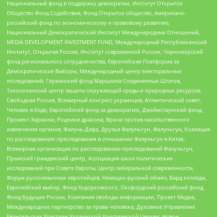
Национальный фонд в поддержку демократии, Институт Открытое
Общество Фонд Содействия, Фонд Открытое общество, Американо-
российский фонд по экономическому и правовому развитию,
Национальный Демократический Институт Международных Отношений,
MEDIA DEVELOPMENT INVESTMENT FUND, Международный Республиканский
Институт, Открытая Россия, Институт современной России, Черноморский
фонд регионального сотрудничества, Европейская Платформа за
Демократические Выборы, Международный центр электоральных
исследований, Германский фонд Маршалла Соединенных Штатов,
Тихоокеанский центр защиты окружающей среды и природных ресурсов,
Свободная Россия, Всемирный конгресс украинцев, Атлантический совет,
Человек в беде, Европейский фонд за демократию, Джеймстаунский фонд,
Прожект Хармони, Родники дракона, Врачи против насильственного
извлечения органов, Фалунь Дафа, Друзья Фалуньгун, Фалуньгун, Коалиция
по расследованию преследования в отношении Фалуньгун в Китае,
Всемирная организация по расследованию преследований Фалуньгун,
Пражский гражданский центр, Ассоциация школ политических
исследований при Совете Европы, Центр либеральной современности,
Форум русскоязычных европейцев, Немецко-русский обмен, Бард колледж,
Европейский выбор, Фонд Ходорковского, Оксфордский российский фонд,
Фонд Будущее России, Компания свободы информации, Проект Медиа,
Международное партнерство за права человека, Духовное Управление
Евангельских Христиан Украинской Христианской Церкви, Новое