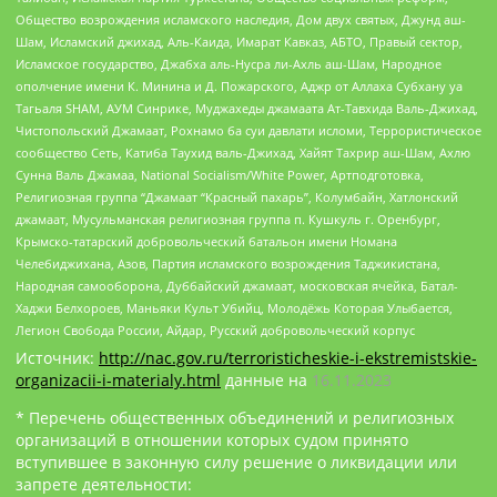
Общество возрождения исламского наследия, Дом двух святых, Джунд аш-
Шам, Исламский джихад, Аль-Каида, Имарат Кавказ, АБТО, Правый сектор,
Исламское государство, Джабха аль-Нусра ли-Ахль аш-Шам, Народное
ополчение имени К. Минина и Д. Пожарского, Аджр от Аллаха Субхану уа
Тагьаля SHAM, АУМ Синрике, Муджахеды джамаата Ат-Тавхида Валь-Джихад,
Чистопольский Джамаат, Рохнамо ба суи давлати исломи, Террористическое
сообщество Сеть, Катиба Таухид валь-Джихад, Хайят Тахрир аш-Шам, Ахлю
Сунна Валь Джамаа, National Socialism/White Power, Артподготовка,
Религиозная группа “Джамаат “Красный пахарь”, Колумбайн, Хатлонский
джамаат, Мусульманская религиозная группа п. Кушкуль г. Оренбург,
Крымско-татарский добровольческий батальон имени Номана
Челебиджихана, Азов, Партия исламского возрождения Таджикистана,
Народная самооборона, Дуббайский джамаат, московская ячейка, Батал-
Хаджи Белхороев, Маньяки Культ Убийц, Молодёжь Которая Улыбается,
Легион Свобода России, Айдар, Русский добровольческий корпус
Источник:
http://nac.gov.ru/terroristicheskie-i-ekstremistskie-
organizacii-i-materialy.html
данные на
16.11.2023
* Перечень общественных объединений и религиозных
организаций в отношении которых судом принято
вступившее в законную силу решение о ликвидации или
запрете деятельности: