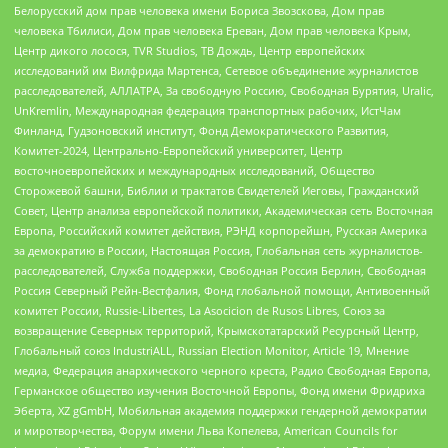
Белорусский дом прав человека имени Бориса Звозскова, Дом прав
человека Тбилиси, Дом прав человека Ереван, Дом прав человека Крым,
Центр дикого лосося, TVR Studios, ТВ Дождь, Центр европейских
исследований им Вилфрида Мартенса, Сетевое объединение журналистов
расследователей, АЛЛАТРА, За свободную Россию, Свободная Бурятия, Uralic,
UnKremlin, Международная федерация транспортных рабочих, ИстЧам
Финланд, Гудзоновский институт, Фонд Демократического Развития,
Комитет-2024, Центрально-Европейский университет, Центр
восточноевропейских и международных исследований, Общество
Сторожевой башни, Библии и трактатов Свидетелей Иеговы, Гражданский
Совет, Центр анализа европейской политики, Академическая сеть Восточная
Европа, Российский комитет действия, РЭНД корпорейшн, Русская Америка
за демократию в России, Настоящая Россия, Глобальная сеть журналистов-
расследователей, Служба поддержки, Свободная Россия Берлин, Свободная
Россия Северный Рейн-Вестфалия, Фонд глобальной помощи, Антивоенный
комитет России, Russie-Libertes, La Asocicion de Rusos Libres, Союз за
возвращение Северных территорий, Крымскотатарский Ресурсный Центр,
Глобальный союз IndustriALL, Russian Election Monitor, Article 19, Мнение
медиа, Федерация анархического черного креста, Радио Свободная Европа,
Германское общество изучения Восточной Европы, Фонд имени Фридриха
Эберта, XZ gGmbH, Мобильная академия поддержки гендерной демократии
и миротворчества, Форум имени Льва Копелева, American Councils for