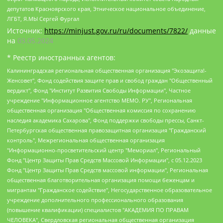
депутатов Красноярского края, Этническое национальное объединение,
ЛГБТ, Я.МЫ Сергей Фургал
Источник:
https://minjust.gov.ru/ru/documents/7822/
данные
на
03.05.2024
* Реестр иностранных агентов:
Калининградская региональная общественная организация "Экозащита!-Женсовет", Фонд содействия защите прав и свобод граждан "Общественный вердикт", Фонд "Институт Развития Свободы Информации", Частное учреждение "Информационное агентство МЕМО. РУ", Региональная общественная организация "Общественная комиссия по сохранению наследия академика Сахарова", Фонд поддержки свободы прессы, Санкт-Петербургская общественная правозащитная организация "Гражданский контроль", Межрегиональная общественная организация "Информационно-просветительский центр "Мемориал", Региональный Фонд "Центр Защиты Прав Средств Массовой Информации", с 05.12.2023 Фонд "Центр Защиты Прав Средств массовой информации", Региональная общественная благотворительная организация помощи беженцам и мигрантам "Гражданское содействие", Негосударственное образовательное учреждение дополнительного профессионального образования (повышение квалификации) специалистов "АКАДЕМИЯ ПО ПРАВАМ ЧЕЛОВЕКА", Свердловская региональная общественная организация "Сутяжник", Автономная некоммерческая организация "Центр независимых социологических исследований", Союз общественных объединений "Российский исследовательский центр по правам человека", Региональное общественное учреждение научно-информационный центр "МЕМОРИАЛ", Некоммерческая организация "Фонд защиты гласности", Автономная некоммерческая организация "Институт прав человека", Городская общественная организация "Екатеринбургское общество "МЕМОРИАЛ", Городская общественная организация "Рязанское историко-просветительское и правозащитное общество "Мемориал" (Рязанский Мемориал), Челябинский региональный орган общественной самодеятельности – женское общественное объединение "Женщины Евразии", Челябинский региональный орган общественной самодеятельности "Уральская правозащитная группа", Фонд содействия защите здоровья и социальной справедливости имени Андрея Рылькова, Автономная Некоммерческая Организация "Аналитический Центр Юрия Левады", Автономная некоммерческая организация социальной поддержки населения "Проект Апрель", Региональная общественная организация помощи женщинам и детям, находящимся в кризисной ситуации "Информационно-методический центр "Анна", Фонд содействия развитию массовых коммуникаций и правовому просвещению "Так-так-Так", Фонд содействия устойчивому развитию "Серебряная тайга", Свердловский региональный общественный фонд социальных проектов "Новое время", "Idel.Реалии", Кавказ.Реалии, Крым.Реалии, Телеканал Настоящее Время, Татаро-башкирская служба Радио Свобода (Azatliq Radiosi), Радио Свободная Европа/Радио Свобода (PCE/PC), "Сибирь.Реалии", "Фактограф", Благотворительный фонд помощи осужденным и их семьям, Автономная некоммерческая организация "Институт глобализации и социальных движений", Фонд "В защиту прав заключенных", Частное учреждение "Центр поддержки и содействия развитию средств массовой информации", Пензенский региональный общественный благотворительный фонд "Гражданский союз", "Север.Реалии", Некоммерческая организация Фонд "Правовая инициатива", Общество с ограниченной ответственностью "Радио Свободная Европа/Радио Свобода", Чешское информационное агентство "MEDIUM-ORIENT", Красноярская региональная общественная организация "Мы против СПИДа", Камалягин Денис Николаевич, Маркелов Сергей Евгеньевич, Пономарев Лев Александрович, Савицкая Людмила Алексеевна, Автономная некоммерческая организация "Центр по работе с проблемой насилия "НАСИЛИЮ.НЕТ", Межрегиональный профессиональный союз работников здравоохранения "Альянс врачей", Юридическое лицо, зарегистрированное в Латвийской Республике, SIA "Medusa Project" (регистрационный номер 40103797863, дата регистрации 10.06.2014), Некоммерческая организация "Фонд по борьбе с коррупцией", Автономная некоммерческая организация "Институт права и публичной политики", Баданин Роман Сергеевич, Гликин Максим Александрович, Железнова Мария Михайловна, Лукьянова Юлия Сергеевна, Маетная Елизавета Витальевна, Маняхин Петр Борисович, Чуракова Ольга Владимировна, Ярош Юлия Петровна, Юридическое лицо "The Insider SIA", зарегистрированное в Риге, Латвийская Республика (дата регистрации 26.06.2015), являющееся администратором доменного имени интернет-издания "The Insider SIA", https://theins.ru, Постернак Алексей Евгеньевич, Рубин Михаил Аркадьевич, Анин Роман Александрович, Юридическое лицо Istories fonds, зарегистрированное в Латвийской Республике (регистрационный номер 50008295751, дата регистрации 24.02.2020), Великовский Дмитрий Александрович, Долинина Ирина Николаевна, Мароховская Алеся Алексеевна, Шлейнов Роман Юрьевич, Шмагун Олеся Валентиновна, Общество с ограниченной ответственностью "Альтаир 2021", Общество с ограниченной ответственностью "Вега 2021", Общество с ограниченной ответственностью "Главный редактор 2021", Общество с ограниченной ответственностью "Ромашки монолит", Важенков Артем Валерьевич, Ивановская областная общественная организация "Центр гендерных исследований", Гурман Юрий Альбертович, Медиапроект "ОВД-Инфо", Егоров Владимир Владимирович, Жилинский Владимир Александрович, Общество с ограниченной ответственностью "ЗП", Иванова София Юрьевна, Карезина Инна Павловна, Кильтау Екатерина Викторовна, Петров Алексей Викторович, Пискунов Сергей Евгеньевич, Смирнов Сергей Сергеевич, Тихонов Михаил Сергеевич, Общество с ограниченной ответственностью "ЖУРНАЛИСТ-ИНОСТРАННЫЙ АГЕНТ", Арапова Галина Юрьевна, Вольтская Татьяна Анатольевна, Американская компания "Mason G.E.S. Anonymous Foundation" (США), являющаяся владельцем интернет-издания https://mnews.world/, Компания "Stichting Bellingcat", зарегистрированная в Нидерландах (дата регистрации 11.07.2018), Захаров Андрей Вячеславович, Клепиковская Екатерина Дмитриевна, Общество с ограниченной ответственностью "МЕМО", Перл Роман Александрович, Симонов Евгений Алексеевич, Соловьева Елена Анатольевна, Сотников Даниил Владимирович, Сурначева Елизавета Дмитриевна, Автономная некоммерческая организация по защите прав человека и информированию населения "Якутия – Наше Мнение", Общество с ограниченной ответственностью "Москоу диджитал медиа", с 26.01.2023 Общество с ограниченной ответственностью "Чайка Белые сады", Ветошкина Валерия Валерьевна, Заговора Максим Александрович, Межрегиональное общественное движение "Российская ЛГБТ - сеть", Оленичев Максим Владимирович, Павлов Иван Юрьевич, Скворцова Елена Сергеевна, Общество с ограниченной ответственностью "Как бы инагент", Кочетков Игорь Викторович, Общество с ограниченной ответственностью "Честные выборы", Еланчик Олег Александрович, Общество с ограниченной ответственностью "Нобелевский призыв", Гималова Регина Эмилевна, Григорьев Андрей Валерьевич, Григорьева Алина Александровна, Ассоциация по содействию защите прав призывников, альтернативнослужащих и военнослужащих "Правозащитная группа "Гражданин.Армия.Право", Хисамова Регина Фаритовна, Автономная некоммерческая организация по реализации социально-правовых программ "Лилит", Дальневосточное общественное движение "Маяк", Санкт-Петербургская ЛГБТ-инициативная группа "Выход", Инициативная группа ЛГБТ+ "Реверс", Алексеев Андрей Викторович, Бекбулатова Таисия Львовна, Беляев Иван Михайлович, Владыкина Елена Сергеевна, Гельман Марат Александрович, Никульшина Вероника Юрьевна, Толоконникова Надежда Андреевна, Шендерович Виктор Анатольевич, Общество с ограниченной ответственностью "Данное сообщение", Общество с ограниченной ответственностью Издательский дом "Новая глава", Айнбиндер Александра Александровна, Московский комьюнити-центр для ЛГБТ+инициатив, Благотворительный фонд развития филантропии, Deutsche Welle (Германия, Kurt-Schumacher-Strasse 3, 53113 Bonn), Борзунова Мария Михайловна, Воробьев Виктор Викторович, Голубева Анна Львовна, Константинова Алла Михайловна, Малкова Ирина Владимировна, Мурадов Мурад Абдулгалимович, Осетинская Елизавета Николаевна, Понасенков Евгений Николаевич, Ганапольский Матвей Юрьевич, Киселев Евгений Алексеевич, Борухович Ирина Григорьевна, Дремин Иван Тимофеевич, Дубровский Дмитрий Викторович, Красноярская региональная общественная организация поддержки и развития альтернативных образовательных технологий и межкультурных коммуникаций "ИНТЕРРА", Маяковская Екатерина Алексеевна, Фейгин Марк Захарович, Филимонов Андрей Викторович, Дзугкоева Регина Николаевна, Доброхотов Роман Александрович, Дудь Юрий Александрович, Елкин Сергей Владимирович, Кругликов Кирилл Игоревич, Сабунаева Мария Леонидовна, Семенов Алексей Владимирович, Шаинян Карен Багратович, Шульман Екатерина Михайловна, Асафьев Артур Валерьевич, Вахштайн Виктор Семенович, Венедиктов Алексей Алексеевич, Лушникова Екатерина Евгеньевна, Волков Леонид Михайлович, Невзоров Александр Глебович, Пархоменко Сергей Борисович, Сироткин Ярослав Николаевич, Кара-Мурза Владимир Владимирович, Баранова Наталья Владимировна, Гозман Леонид Яковлевич, Кагарлицкий Борис Юльевич, Климарев Михаил Валерьевич, Милов Владимир Станиславович, Автономная некоммерческая организация Краснодарский центр современного искусства "Типография", Моргенштерн Алишер Тагирович, Соболь Любовь Эдуардовна, Общество с ограниченной ответственностью "ЛИЗА НОРМ", Каспаров Гарри Кимович, Ходорковский Михаил Борисович, Общество с ограниченной ответственностью "Апрельские тезисы", Данилович Ирина Брониславовна, Кашин Олег Владимирович, Петров Николай Владимирович, Пивоваров Алексей Владимирович, Соколов Михаил Владимирович, Цветкова Юлия Владимировна, Чичваркин Евгений Александрович, Комитет против пыток/Команда против пыток, Общество с ограниченной ответственностью "Первый научный", Общество с ограниченной ответственностью "Вертолет и ко", Белоцерковская Вероника Борисовна, Кац Максим Евгеньевич, Лазарева Татьяна Юрьевна, Шаведдинов Руслан Табризович, Яшин Илья Валерьевич, Общество с ограниченной ответственностью "Иноагент ААВ", Алешковский Дмитрий Петрович, Альбац Евгения Марковна, Быков Дмитрий Львович, Галямина Юлия Евгеньевна, Лойко Сергей Леонидович, Мартынов Кирилл Константинович, Медведев Сергей Александрович, Крашенинников Федор Геннадиевич, Гордеева Катерина Вл