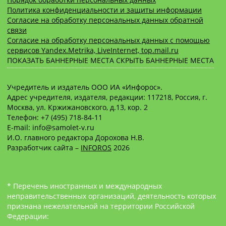
Политика конфиденциальности и защиты информации
Согласие на обработку персональных данных обратной
связи
Согласие на обработку персональных данных с помощью
сервисов Yandex.Metrika, LiveInternet, top.mail.ru
ПОКАЗАТЬ БАННЕРНЫЕ МЕСТА
СКРЫТЬ БАННЕРНЫЕ МЕСТА
Учредитель и издатель ООО ИА «Инфорос».
Адрес учредителя, издателя, редакции: 117218, Россия, г.
Москва, ул. Кржижановского, д.13, кор. 2
Телефон: +7 (495) 718-84-11
E-mail: info@samolet-v.ru
И.О. главного редактора Дорохова Н.В.
Разработчик сайта –
INFOROS
2026
* Перечень иностранных и международных
неправительственных организаций, деятельность которых
признана нежелательной на территории Российской
Федерации: