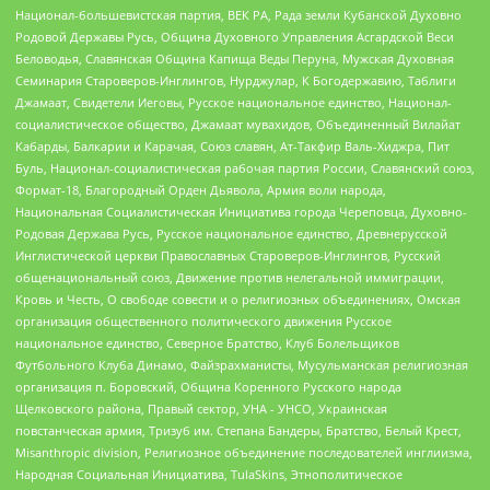
Национал-большевистская партия, ВЕК РА, Рада земли Кубанской Духовно
Родовой Державы Русь, Община Духовного Управления Асгардской Веси
Беловодья, Славянская Община Капища Веды Перуна, Мужская Духовная
Семинария Староверов-Инглингов, Нурджулар, К Богодержавию, Таблиги
Джамаат, Свидетели Иеговы, Русское национальное единство, Национал-
социалистическое общество, Джамаат мувахидов, Объединенный Вилайат
Кабарды, Балкарии и Карачая, Союз славян, Ат-Такфир Валь-Хиджра, Пит
Буль, Национал-социалистическая рабочая партия России, Славянский союз,
Формат-18, Благородный Орден Дьявола, Армия воли народа,
Национальная Социалистическая Инициатива города Череповца, Духовно-
Родовая Держава Русь, Русское национальное единство, Древнерусской
Инглистической церкви Православных Староверов-Инглингов, Русский
общенациональный союз, Движение против нелегальной иммиграции,
Кровь и Честь, О свободе совести и о религиозных объединениях, Омская
организация общественного политического движения Русское
национальное единство, Северное Братство, Клуб Болельщиков
Футбольного Клуба Динамо, Файзрахманисты, Мусульманская религиозная
организация п. Боровский, Община Коренного Русского народа
Щелковского района, Правый сектор, УНА - УНСО, Украинская
повстанческая армия, Тризуб им. Степана Бандеры, Братство, Белый Крест,
Misanthropic division, Религиозное объединение последователей инглиизма,
Народная Социальная Инициатива, TulaSkins, Этнополитическое