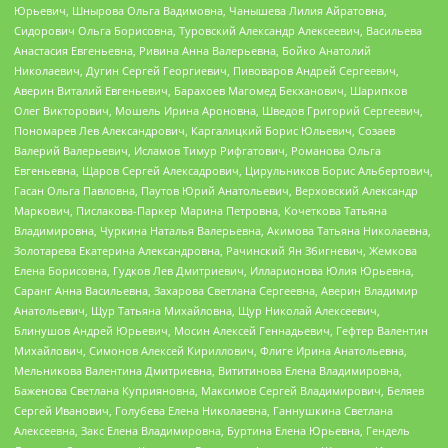
Юрьевич, Шнырова Ольга Вадимовна, Чанышева Лилия Айратовна,
Сидорович Ольга Борисовна, Туровский Александр Алексеевич, Васильева
Анастасия Евгеньевна, Ривина Анна Валерьевна, Бойко Анатолий
Николаевич, Дугин Сергей Георгиевич, Пивоваров Андрей Сергеевич,
Аверин Виталий Евгеньевич, Барахоев Магомед Бекханович, Шарипков
Олег Викторович, Мошель Ирина Ароновна, Шведов Григорий Сергеевич,
Пономарев Лев Александрович, Каргалицкий Борис Юльевич, Созаев
Валерий Валерьевич, Исламов Тимур Рифгатович, Романова Ольга
Евгеньевна, Щаров Сергей Алексадрович, Цирульников Борис Альбертович,
Гасан Ольга Павловна, Паутов Юрий Анатольевич, Верховский Александр
Маркович, Пислакова-Паркер Марина Петровна, Кочеткова Татьяна
Владимировна, Чуркина Наталья Валерьевна, Акимова Татьяна Николаевна,
Золотарева Екатерина Александровна, Рачинский Ян Збигневич, Жемкова
Елена Борисовна, Гудков Лев Дмитриевич, Илларионова Юлия Юрьевна,
Саранг Анна Васильевна, Захарова Светлана Сергеевна, Аверин Владимир
Анатольевич, Щур Татьяна Михайловна, Щур Николай Алексеевич,
Блинушов Андрей Юрьевич, Мосин Алексей Геннадьевич, Гефтер Валентин
Михайлович, Симонов Алексей Кириллович, Флиге Ирина Анатольевна,
Мельникова Валентина Дмитриевна, Вититинова Елена Владимировна,
Баженова Светлана Куприяновна, Максимов Сергей Владимирович, Беляев
Сергей Иванович, Голубева Елена Николаевна, Ганнушкина Светлана
Алексеевна, Закс Елена Владимировна, Буртина Елена Юрьевна, Гендель