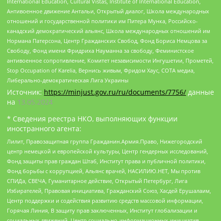
International Education, Cultural Vistas, Institute of International Education,
Антивоенное движение Антальи, Открытый диалог, Школа международных
отношений и государственной политики им Питера Мунка, Российско-
канадский демократический альянс, Школа международных отношений им
Нормана Патерсона, Центр Гражданских Свобод, Фонд Бориса Немцова за
Свободу, Фонд имени Фридриха Науманна за свободу, Феминистское
антивоенное сопротивление, Комитет независимости Ингушетии, Прометей,
Stop Occupation of Karelia, Вернись живым, Фридом Хаус, СОТА медиа,
Либерально-демократическая Лига Украины
Источник:
https://minjust.gov.ru/ru/documents/7756/
данные
на
13.05.2024
* Сведения реестра НКО, выполняющих функции
иностранного агента:
Лилит, Правозащитная группа Гражданин.Армия.Право, Нижегородский
центр немецкой и европейской культуры, Центр гендерных исследований,
Фонд защиты прав граждан Штаб, Институт права и публичной политики,
Фонд борьбы с коррупцией, Альянс врачей, НАСИЛИЮ.НЕТ, Мы против
СПИДа, СВЕЧА, Гуманитарное действие, Открытый Петербург, Лига
Избирателей, Правовая инициатива, Гражданский Союз, Хасдей Ерушалаим,
Центр поддержки и содействия развитию средств массовой информации,
Горячая Линия, В защиту прав заключенных, Институт глобализации и
социальных движений, Центр социально-информационных инициатив