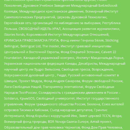
Поколение, Духовное Учебное Заведение Международный Библейский
Колледж, Международное христианское движение, Всемирный Институт
Саентологических Предприятий, Церковь Духовной Технологии,
Европейская сеть организаций по наблюдению за выборами, Республика
Польша, СВОБОДНЫЙ ИДЕЛЬ-УРАЛ, Ассоциация развития журналистики,
IStories fonds, Королевский Институт Международных Отношений,
КРИМСЬКА ПРАВОЗАХИСНА ГРУПА, Фонд имени Генриха Бёлля, Stichting
Bellingcat, Bellingcat Ltd, The Insider, Институт правовой инициативы
Центральной и Восточной Европы, Фонд Открытой Эстонии, Calvert 22
Foundation, Канадский украинский конгресс, Институт Макдональда-Лорье,
Украинская национальная федерация Канады, Декабристы, Международный
научный центр им Вудро Вильсона, Свободная пресса, Возрождение,
Всеукраинский духовный центр , Риддл, Русский антивоенный комитет в
Швеции, Проект Медуза, Фонд Андрея Сахарова, Форум свободной России,
Лига Свободных Наций, Transparеncy International, Форум Свободных
Народов ПостРоссии, Солидарность с гражданским движением в России –
Solidarus, КрымSOS, Свободный университет, Институт государственного
управления, Форум гражданского общества Россия, Беллона, Союз жителей
островов Тисима и Хабомаи, Съезд народных депутатов, Гринпис
Интернешнл, Фонд борьбы с коррупцией Инк, Завет церквей TCCN, Агора,
Всемирный фонд природы, BDR Novaja Gazeta-Europe, Алтай проект,
Образовательный дом прав человека Чернигов, Фонд Дом Прав Человека,